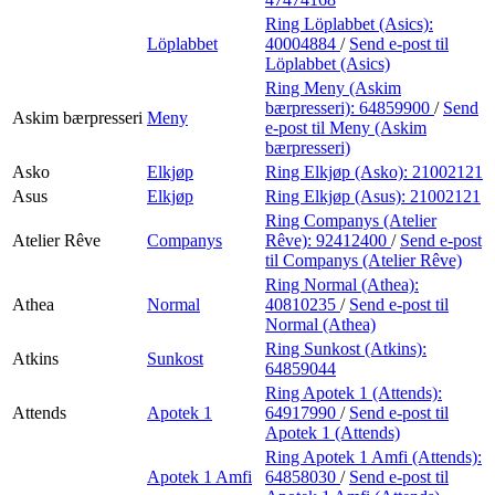
Ring Löplabbet (Asics):
Löplabbet
40004884
/
Send e-post
til
Löplabbet (Asics)
Ring Meny (Askim
bærpresseri):
64859900
/
Send
Askim bærpresseri
Meny
e-post
til Meny (Askim
bærpresseri)
Asko
Elkjøp
Ring Elkjøp (Asko):
21002121
Asus
Elkjøp
Ring Elkjøp (Asus):
21002121
Ring Companys (Atelier
Atelier Rêve
Companys
Rêve):
92412400
/
Send e-post
til Companys (Atelier Rêve)
Ring Normal (Athea):
Athea
Normal
40810235
/
Send e-post
til
Normal (Athea)
Ring Sunkost (Atkins):
Atkins
Sunkost
64859044
Ring Apotek 1 (Attends):
Attends
Apotek 1
64917990
/
Send e-post
til
Apotek 1 (Attends)
Ring Apotek 1 Amfi (Attends):
Apotek 1 Amfi
64858030
/
Send e-post
til