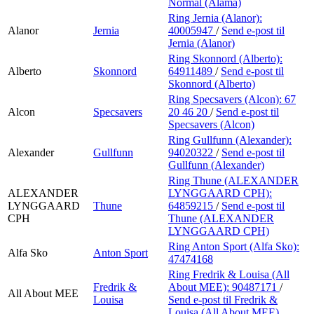
Normal (Alama)
Ring Jernia (Alanor):
Alanor
Jernia
40005947
/
Send e-post
til
Jernia (Alanor)
Ring Skonnord (Alberto):
Alberto
Skonnord
64911489
/
Send e-post
til
Skonnord (Alberto)
Ring Specsavers (Alcon):
67
Alcon
Specsavers
20 46 20
/
Send e-post
til
Specsavers (Alcon)
Ring Gullfunn (Alexander):
Alexander
Gullfunn
94020322
/
Send e-post
til
Gullfunn (Alexander)
Ring Thune (ALEXANDER
ALEXANDER
LYNGGAARD CPH):
LYNGGAARD
Thune
64859215
/
Send e-post
til
CPH
Thune (ALEXANDER
LYNGGAARD CPH)
Ring Anton Sport (Alfa Sko):
Alfa Sko
Anton Sport
47474168
Ring Fredrik & Louisa (All
Fredrik &
About MEE):
90487171
/
All About MEE
Louisa
Send e-post
til Fredrik &
Louisa (All About MEE)