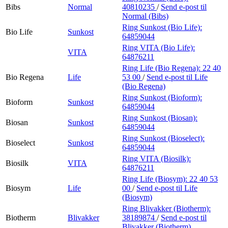
Bibs
Normal
40810235
/
Send e-post
til
Normal (Bibs)
Ring Sunkost (Bio Life):
Bio Life
Sunkost
64859044
Ring VITA (Bio Life):
VITA
64876211
Ring Life (Bio Regena):
22 40
Bio Regena
Life
53 00
/
Send e-post
til Life
(Bio Regena)
Ring Sunkost (Bioform):
Bioform
Sunkost
64859044
Ring Sunkost (Biosan):
Biosan
Sunkost
64859044
Ring Sunkost (Bioselect):
Bioselect
Sunkost
64859044
Ring VITA (Biosilk):
Biosilk
VITA
64876211
Ring Life (Biosym):
22 40 53
Biosym
Life
00
/
Send e-post
til Life
(Biosym)
Ring Blivakker (Biotherm):
Biotherm
Blivakker
38189874
/
Send e-post
til
Blivakker (Biotherm)