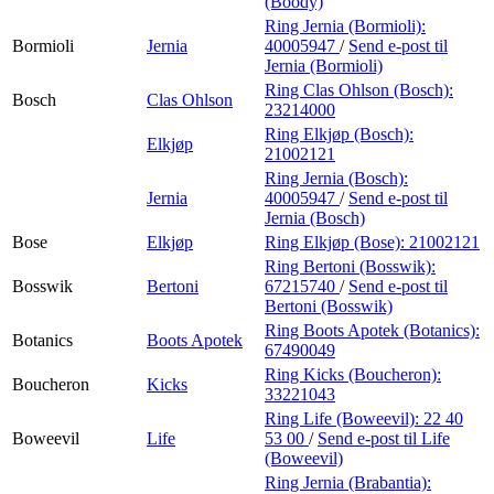
(Boody)
Ring Jernia (Bormioli):
Bormioli
Jernia
40005947
/
Send e-post
til
Jernia (Bormioli)
Ring Clas Ohlson (Bosch):
Bosch
Clas Ohlson
23214000
Ring Elkjøp (Bosch):
Elkjøp
21002121
Ring Jernia (Bosch):
Jernia
40005947
/
Send e-post
til
Jernia (Bosch)
Bose
Elkjøp
Ring Elkjøp (Bose):
21002121
Ring Bertoni (Bosswik):
Bosswik
Bertoni
67215740
/
Send e-post
til
Bertoni (Bosswik)
Ring Boots Apotek (Botanics):
Botanics
Boots Apotek
67490049
Ring Kicks (Boucheron):
Boucheron
Kicks
33221043
Ring Life (Boweevil):
22 40
Boweevil
Life
53 00
/
Send e-post
til Life
(Boweevil)
Ring Jernia (Brabantia):