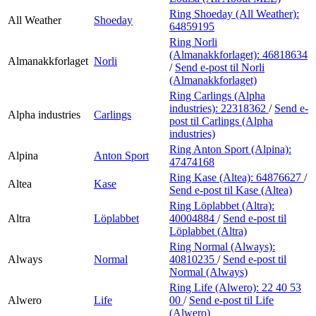
Ring Shoeday (All Weather):
All Weather
Shoeday
64859195
Ring Norli
(Almanakkforlaget):
46818634
Almanakkforlaget
Norli
/
Send e-post
til Norli
(Almanakkforlaget)
Ring Carlings (Alpha
industries):
22318362
/
Send e-
Alpha industries
Carlings
post
til Carlings (Alpha
industries)
Ring Anton Sport (Alpina):
Alpina
Anton Sport
47474168
Ring Kase (Altea):
64876627
/
Altea
Kase
Send e-post
til Kase (Altea)
Ring Löplabbet (Altra):
Altra
Löplabbet
40004884
/
Send e-post
til
Löplabbet (Altra)
Ring Normal (Always):
Always
Normal
40810235
/
Send e-post
til
Normal (Always)
Ring Life (Alwero):
22 40 53
Alwero
Life
00
/
Send e-post
til Life
(Alwero)