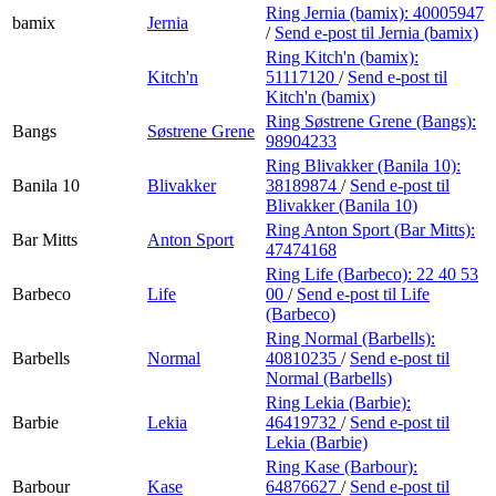
Ring Jernia (bamix):
40005947
bamix
Jernia
/
Send e-post
til Jernia (bamix)
Ring Kitch'n (bamix):
Kitch'n
51117120
/
Send e-post
til
Kitch'n (bamix)
Ring Søstrene Grene (Bangs):
Bangs
Søstrene Grene
98904233
Ring Blivakker (Banila 10):
Banila 10
Blivakker
38189874
/
Send e-post
til
Blivakker (Banila 10)
Ring Anton Sport (Bar Mitts):
Bar Mitts
Anton Sport
47474168
Ring Life (Barbeco):
22 40 53
Barbeco
Life
00
/
Send e-post
til Life
(Barbeco)
Ring Normal (Barbells):
Barbells
Normal
40810235
/
Send e-post
til
Normal (Barbells)
Ring Lekia (Barbie):
Barbie
Lekia
46419732
/
Send e-post
til
Lekia (Barbie)
Ring Kase (Barbour):
Barbour
Kase
64876627
/
Send e-post
til