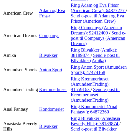
Ring Adam og Eva Frisør
Adam og Eva
(American Crew):
64877277
/
American Crew
Frisør
Send e-post
til Adam og Eva
Frisør (American Crew)
Ring Companys (American
Dreams):
92412400
/
Send e-
American Dreams
Companys
post
til Companys (American
Dreams)
Ring Blivakker (Amika):
Amika
Blivakker
38189874
/
Send e-post
til
Blivakker (Amika)
Ring Anton Sport (Amundsen
Amundsen Sports
Anton Sport
Sports):
47474168
Ring Kremmerhuset
(AmundsenTrading):
AmundsenTrading
Kremmerhuset
91559163
/
Send e-post
til
Kremmerhuset
(AmundsenTrading)
Ring Kondomeriet (Anal
Anal Fantasy
Kondomeriet
Fantasy ):
64872360
Ring Blivakker (Anastasia
Anastasia Beverly
Beverly Hills):
38189874
/
Blivakker
Hills
Send e-post
til Blivakker