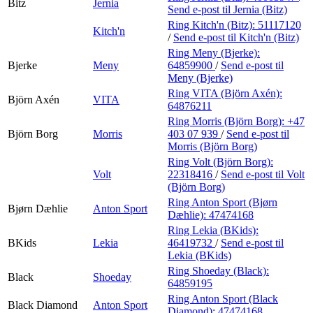
Bitz
Jernia
Send e-post
til Jernia (Bitz)
Ring Kitch'n (Bitz):
51117120
Kitch'n
/
Send e-post
til Kitch'n (Bitz)
Ring Meny (Bjerke):
Bjerke
Meny
64859900
/
Send e-post
til
Meny (Bjerke)
Ring VITA (Björn Axén):
Björn Axén
VITA
64876211
Ring Morris (Björn Borg):
+47
Björn Borg
Morris
403 07 939
/
Send e-post
til
Morris (Björn Borg)
Ring Volt (Björn Borg):
Volt
22318416
/
Send e-post
til Volt
(Björn Borg)
Ring Anton Sport (Bjørn
Bjørn Dæhlie
Anton Sport
Dæhlie):
47474168
Ring Lekia (BKids):
BKids
Lekia
46419732
/
Send e-post
til
Lekia (BKids)
Ring Shoeday (Black):
Black
Shoeday
64859195
Ring Anton Sport (Black
Black Diamond
Anton Sport
Diamond):
47474168