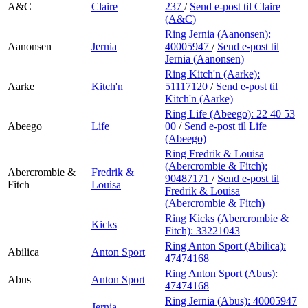
A&C
Claire
237
/
Send e-post
til Claire
(A&C)
Ring Jernia (Aanonsen):
Aanonsen
Jernia
40005947
/
Send e-post
til
Jernia (Aanonsen)
Ring Kitch'n (Aarke):
Aarke
Kitch'n
51117120
/
Send e-post
til
Kitch'n (Aarke)
Ring Life (Abeego):
22 40 53
Abeego
Life
00
/
Send e-post
til Life
(Abeego)
Ring Fredrik & Louisa
(Abercrombie & Fitch):
Abercrombie &
Fredrik &
90487171
/
Send e-post
til
Fitch
Louisa
Fredrik & Louisa
(Abercrombie & Fitch)
Ring Kicks (Abercrombie &
Kicks
Fitch):
33221043
Ring Anton Sport (Abilica):
Abilica
Anton Sport
47474168
Ring Anton Sport (Abus):
Abus
Anton Sport
47474168
Ring Jernia (Abus):
40005947
Jernia