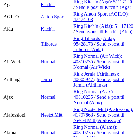
Ring Kitch'n (Aga):
51117120
Aga
Kitch'n
/
Send e-post
til Kitch'n (Aga)
Ring Anton Sport (AGILO):
AGILO
Anton Sport
47474168
Ring Kitch'n (Aida):
51117120
Aida
Kitch'n
/
Send e-post
til Kitch'n (Aida)
Ring Tilbords (Aida):
Tilbords
95428178
/
Send e-post
til
Tilbords (Aida)
Ring Normal (Air Wick):
Air Wick
Normal
40810235
/
Send e-post
til
Normal (Air Wick)
Ring Jernia (Airthings):
Airthings
Jernia
40005947
/
Send e-post
til
Jernia (Airthings)
Ring Normal (Ajax):
Ajax
Normal
40810235
/
Send e-post
til
Normal (Ajax)
Ring Nøstet Mitt (Alafosslopi):
Alafosslopi
Nøstet Mitt
41797868
/
Send e-post
til
Nøstet Mitt (Alafosslopi)
Ring Normal (Alama):
Alama
Normal
40810235
/
Send e-post
til