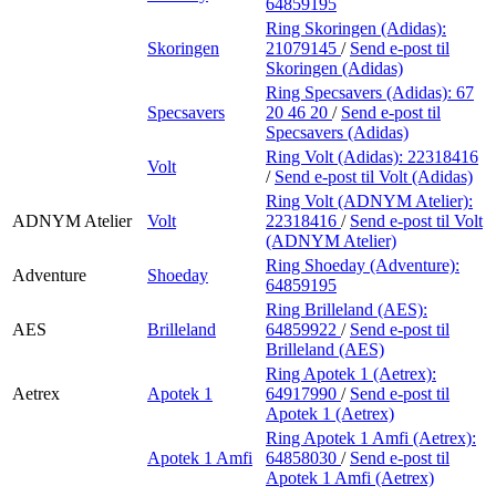
64859195
Ring Skoringen (Adidas):
Skoringen
21079145
/
Send e-post
til
Skoringen (Adidas)
Ring Specsavers (Adidas):
67
Specsavers
20 46 20
/
Send e-post
til
Specsavers (Adidas)
Ring Volt (Adidas):
22318416
Volt
/
Send e-post
til Volt (Adidas)
Ring Volt (ADNYM Atelier):
ADNYM Atelier
Volt
22318416
/
Send e-post
til Volt
(ADNYM Atelier)
Ring Shoeday (Adventure):
Adventure
Shoeday
64859195
Ring Brilleland (AES):
AES
Brilleland
64859922
/
Send e-post
til
Brilleland (AES)
Ring Apotek 1 (Aetrex):
Aetrex
Apotek 1
64917990
/
Send e-post
til
Apotek 1 (Aetrex)
Ring Apotek 1 Amfi (Aetrex):
Apotek 1 Amfi
64858030
/
Send e-post
til
Apotek 1 Amfi (Aetrex)