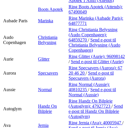
Apotek 1 Amfi (Attends)
Ring Boots Apotek (Attends):
Boots Apotek
67490049
Ring Marinka (Aubade Paris):
Aubade Paris
Marinka
64877771
Ring Christiania Belysning
(Audo Copenhagen):
Audo
Christiania
64859270
/
Send e-post
til
Copenhagen
Belysning
Christiania Belysning (Audo
Copenhagen)
Ring Glitter (Aurie):
96098142
Aurie
Glitter
/
Send e-post
til Glitter (Aurie)
Ring Specsavers (Aurora):
67
Aurora
Specsavers
20 46 20
/
Send e-post
til
Specsavers (Aurora)
Ring Normal (Aussie):
Aussie
Normal
40810235
/
Send e-post
til
Normal (Aussie)
Ring Handz On Bilpleie
Handz On
(Autoglym):
47927723
/
Send
Autoglym
Bilpleie
e-post
til Handz On Bilpleie
(Autoglym)
Ring Jernia (Ava):
40005947
/
Ava
Jernia
Send e-post
til Jernia (Ava)