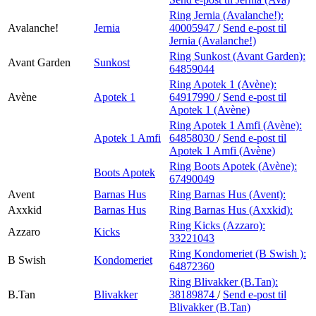
Ring Jernia (Avalanche!):
Avalanche!
Jernia
40005947
/
Send e-post
til
Jernia (Avalanche!)
Ring Sunkost (Avant Garden):
Avant Garden
Sunkost
64859044
Ring Apotek 1 (Avène):
Avène
Apotek 1
64917990
/
Send e-post
til
Apotek 1 (Avène)
Ring Apotek 1 Amfi (Avène):
Apotek 1 Amfi
64858030
/
Send e-post
til
Apotek 1 Amfi (Avène)
Ring Boots Apotek (Avène):
Boots Apotek
67490049
Avent
Barnas Hus
Ring Barnas Hus (Avent):
Axxkid
Barnas Hus
Ring Barnas Hus (Axxkid):
Ring Kicks (Azzaro):
Azzaro
Kicks
33221043
Ring Kondomeriet (B Swish ):
B Swish
Kondomeriet
64872360
Ring Blivakker (B.Tan):
B.Tan
Blivakker
38189874
/
Send e-post
til
Blivakker (B.Tan)