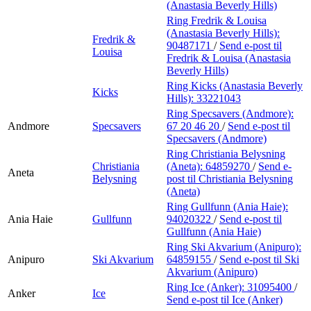
(Anastasia Beverly Hills)
Ring Fredrik & Louisa
(Anastasia Beverly Hills):
Fredrik &
90487171
/
Send e-post
til
Louisa
Fredrik & Louisa (Anastasia
Beverly Hills)
Ring Kicks (Anastasia Beverly
Kicks
Hills):
33221043
Ring Specsavers (Andmore):
Andmore
Specsavers
67 20 46 20
/
Send e-post
til
Specsavers (Andmore)
Ring Christiania Belysning
Christiania
(Aneta):
64859270
/
Send e-
Aneta
Belysning
post
til Christiania Belysning
(Aneta)
Ring Gullfunn (Ania Haie):
Ania Haie
Gullfunn
94020322
/
Send e-post
til
Gullfunn (Ania Haie)
Ring Ski Akvarium (Anipuro):
Anipuro
Ski Akvarium
64859155
/
Send e-post
til Ski
Akvarium (Anipuro)
Ring Ice (Anker):
31095400
/
Anker
Ice
Send e-post
til Ice (Anker)