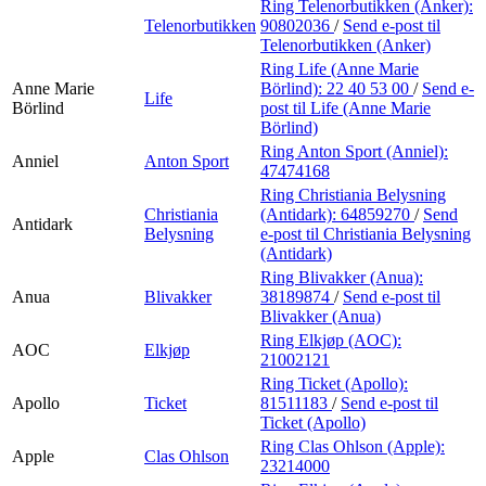
Ring Telenorbutikken (Anker):
Telenorbutikken
90802036
/
Send e-post
til
Telenorbutikken (Anker)
Ring Life (Anne Marie
Anne Marie
Börlind):
22 40 53 00
/
Send e-
Life
Börlind
post
til Life (Anne Marie
Börlind)
Ring Anton Sport (Anniel):
Anniel
Anton Sport
47474168
Ring Christiania Belysning
Christiania
(Antidark):
64859270
/
Send
Antidark
Belysning
e-post
til Christiania Belysning
(Antidark)
Ring Blivakker (Anua):
Anua
Blivakker
38189874
/
Send e-post
til
Blivakker (Anua)
Ring Elkjøp (AOC):
AOC
Elkjøp
21002121
Ring Ticket (Apollo):
Apollo
Ticket
81511183
/
Send e-post
til
Ticket (Apollo)
Ring Clas Ohlson (Apple):
Apple
Clas Ohlson
23214000