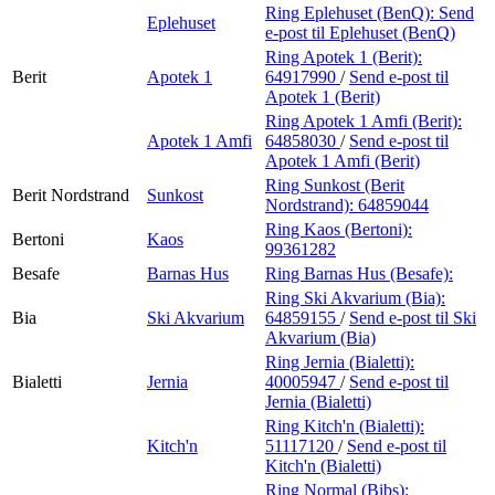
Ring Eplehuset (BenQ):
Send
Eplehuset
e-post
til Eplehuset (BenQ)
Ring Apotek 1 (Berit):
Berit
Apotek 1
64917990
/
Send e-post
til
Apotek 1 (Berit)
Ring Apotek 1 Amfi (Berit):
Apotek 1 Amfi
64858030
/
Send e-post
til
Apotek 1 Amfi (Berit)
Ring Sunkost (Berit
Berit Nordstrand
Sunkost
Nordstrand):
64859044
Ring Kaos (Bertoni):
Bertoni
Kaos
99361282
Besafe
Barnas Hus
Ring Barnas Hus (Besafe):
Ring Ski Akvarium (Bia):
Bia
Ski Akvarium
64859155
/
Send e-post
til Ski
Akvarium (Bia)
Ring Jernia (Bialetti):
Bialetti
Jernia
40005947
/
Send e-post
til
Jernia (Bialetti)
Ring Kitch'n (Bialetti):
Kitch'n
51117120
/
Send e-post
til
Kitch'n (Bialetti)
Ring Normal (Bibs):