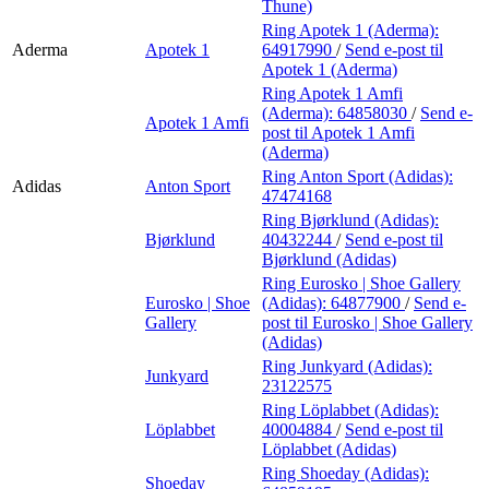
Thune)
Ring Apotek 1 (Aderma):
Aderma
Apotek 1
64917990
/
Send e-post
til
Apotek 1 (Aderma)
Ring Apotek 1 Amfi
(Aderma):
64858030
/
Send e-
Apotek 1 Amfi
post
til Apotek 1 Amfi
(Aderma)
Ring Anton Sport (Adidas):
Adidas
Anton Sport
47474168
Ring Bjørklund (Adidas):
Bjørklund
40432244
/
Send e-post
til
Bjørklund (Adidas)
Ring Eurosko | Shoe Gallery
Eurosko | Shoe
(Adidas):
64877900
/
Send e-
Gallery
post
til Eurosko | Shoe Gallery
(Adidas)
Ring Junkyard (Adidas):
Junkyard
23122575
Ring Löplabbet (Adidas):
Löplabbet
40004884
/
Send e-post
til
Löplabbet (Adidas)
Ring Shoeday (Adidas):
Shoeday