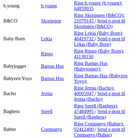
Ring b.young (b.young):
b.young
b.young
64859935
Ring Skoringen (B&CO):
B&CO
Skoringen
21079145
/
Send e-post
til
Skoringen (B&CO)
Ring Lekia (Baby Born):
Baby Born
Lekia
46419732
/
Send e-post
til
Lekia (Baby Born)
Ring Ringo (Baby Born):
Ringo
41138150
Ring Barnas Hus
Babyjogger
Barnas Hus
(Babyjogger):
Ring Barnas Hus (Babyzen
Babyzen Yoyo
Barnas Hus
Yoyo):
Ring Jernia (Bacho):
Bacho
Jernia
40005947
/
Send e-post
til
Jernia (Bacho)
Ring Sprell (Baghera):
Baghera
Sprell
47484995
/
Send e-post
til
Sprell (Baghera)
Ring Companys (Bahne):
Bahne
Companys
92412400
/
Send e-post
til
Companys (Bahne)