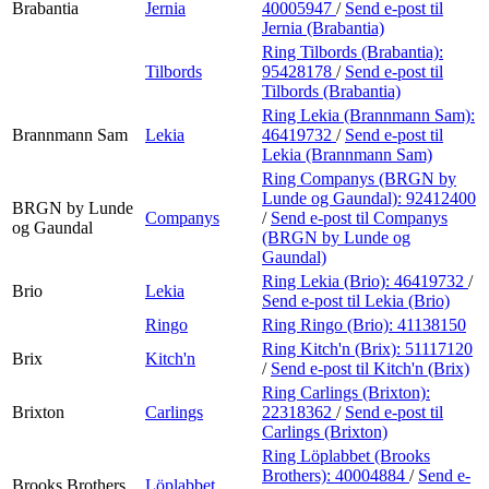
Brabantia
Jernia
40005947
/
Send e-post
til
Jernia (Brabantia)
Ring Tilbords (Brabantia):
Tilbords
95428178
/
Send e-post
til
Tilbords (Brabantia)
Ring Lekia (Brannmann Sam):
Brannmann Sam
Lekia
46419732
/
Send e-post
til
Lekia (Brannmann Sam)
Ring Companys (BRGN by
Lunde og Gaundal):
92412400
BRGN by Lunde
Companys
/
Send e-post
til Companys
og Gaundal
(BRGN by Lunde og
Gaundal)
Ring Lekia (Brio):
46419732
/
Brio
Lekia
Send e-post
til Lekia (Brio)
Ringo
Ring Ringo (Brio):
41138150
Ring Kitch'n (Brix):
51117120
Brix
Kitch'n
/
Send e-post
til Kitch'n (Brix)
Ring Carlings (Brixton):
Brixton
Carlings
22318362
/
Send e-post
til
Carlings (Brixton)
Ring Löplabbet (Brooks
Brothers):
40004884
/
Send e-
Brooks Brothers
Löplabbet