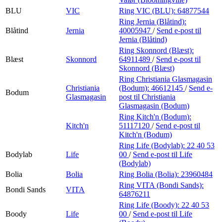
BLU
VIC
Ring VIC (BLU):
64877544
Ring Jernia (Blåtind):
Blåtind
Jernia
40005947
/
Send e-post
til
Jernia (Blåtind)
Ring Skonnord (Blæst):
Blæst
Skonnord
64911489
/
Send e-post
til
Skonnord (Blæst)
Ring Christiania Glasmagasin
Christiania
(Bodum):
46612145
/
Send e-
Bodum
Glasmagasin
post
til Christiania
Glasmagasin (Bodum)
Ring Kitch'n (Bodum):
Kitch'n
51117120
/
Send e-post
til
Kitch'n (Bodum)
Ring Life (Bodylab):
22 40 53
Bodylab
Life
00
/
Send e-post
til Life
(Bodylab)
Bolia
Bolia
Ring Bolia (Bolia):
23960484
Ring VITA (Bondi Sands):
Bondi Sands
VITA
64876211
Ring Life (Boody):
22 40 53
Boody
Life
00
/
Send e-post
til Life