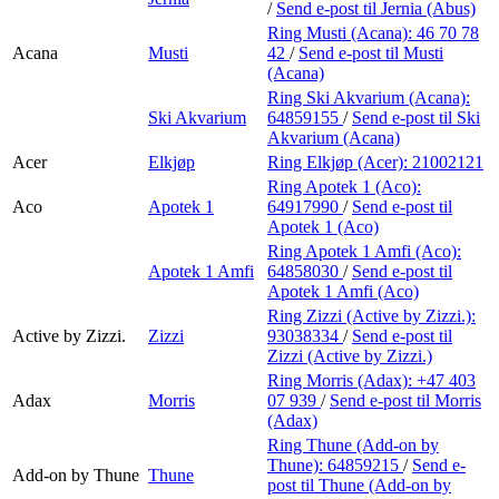
/
Send e-post
til Jernia (Abus)
Ring Musti (Acana):
46 70 78
Acana
Musti
42
/
Send e-post
til Musti
(Acana)
Ring Ski Akvarium (Acana):
Ski Akvarium
64859155
/
Send e-post
til Ski
Akvarium (Acana)
Acer
Elkjøp
Ring Elkjøp (Acer):
21002121
Ring Apotek 1 (Aco):
Aco
Apotek 1
64917990
/
Send e-post
til
Apotek 1 (Aco)
Ring Apotek 1 Amfi (Aco):
Apotek 1 Amfi
64858030
/
Send e-post
til
Apotek 1 Amfi (Aco)
Ring Zizzi (Active by Zizzi.):
Active by Zizzi.
Zizzi
93038334
/
Send e-post
til
Zizzi (Active by Zizzi.)
Ring Morris (Adax):
+47 403
Adax
Morris
07 939
/
Send e-post
til Morris
(Adax)
Ring Thune (Add-on by
Thune):
64859215
/
Send e-
Add-on by Thune
Thune
post
til Thune (Add-on by