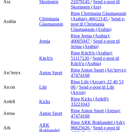
Ara
Skoringen
21079145
/
Send e-post
til
Skoringen (Ara)
Ring Christiania Glasmagasin
Christiania
(Arabia):
46612145
/
Send e-
Arabia
Glasmagasin
post
til Christiania
Glasmagasin (Arabia)
Ring Jernia (Arabia):
Jernia
40005947
/
Send e-post
til
Jernia (Arabia)
Ring Kitch'n (Arabia):
Kitch'n
51117120
/
Send e-post
til
Kitch'n (Arabia)
Ring Anton Sport (Arc'teryx):
Arc'teryx
Anton Sport
47474168
Ring Life (Arcon):
22 40 53
Arcon
Life
00
/
Send e-post
til Life
(Arcon)
Ring Kicks (Ardell):
Ardell
Kicks
33221043
Ring Anton Sport (Arena):
Arena
Anton Sport
47474168
Ring ARK Bokhandel (Ark):
ARK
Ark
96625626
/
Send e-post
til
Bokhandel