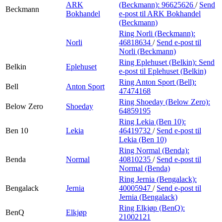
ARK
(Beckmann):
96625626
/
Send
Beckmann
Bokhandel
e-post
til ARK Bokhandel
(Beckmann)
Ring Norli (Beckmann):
Norli
46818634
/
Send e-post
til
Norli (Beckmann)
Ring Eplehuset (Belkin):
Send
Belkin
Eplehuset
e-post
til Eplehuset (Belkin)
Ring Anton Sport (Bell):
Bell
Anton Sport
47474168
Ring Shoeday (Below Zero):
Below Zero
Shoeday
64859195
Ring Lekia (Ben 10):
Ben 10
Lekia
46419732
/
Send e-post
til
Lekia (Ben 10)
Ring Normal (Benda):
Benda
Normal
40810235
/
Send e-post
til
Normal (Benda)
Ring Jernia (Bengalack):
Bengalack
Jernia
40005947
/
Send e-post
til
Jernia (Bengalack)
Ring Elkjøp (BenQ):
BenQ
Elkjøp
21002121