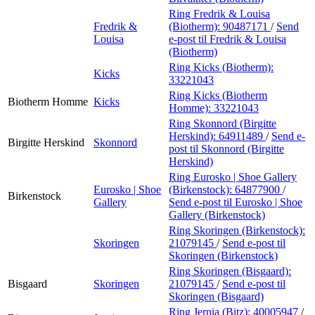
Ring Fredrik & Louisa
Fredrik &
(Biotherm):
90487171
/
Send
Louisa
e-post
til Fredrik & Louisa
(Biotherm)
Ring Kicks (Biotherm):
Kicks
33221043
Ring Kicks (Biotherm
Biotherm Homme
Kicks
Homme):
33221043
Ring Skonnord (Birgitte
Herskind):
64911489
/
Send e-
Birgitte Herskind
Skonnord
post
til Skonnord (Birgitte
Herskind)
Ring Eurosko | Shoe Gallery
Eurosko | Shoe
(Birkenstock):
64877900
/
Birkenstock
Gallery
Send e-post
til Eurosko | Shoe
Gallery (Birkenstock)
Ring Skoringen (Birkenstock):
Skoringen
21079145
/
Send e-post
til
Skoringen (Birkenstock)
Ring Skoringen (Bisgaard):
Bisgaard
Skoringen
21079145
/
Send e-post
til
Skoringen (Bisgaard)
Ring Jernia (Bitz):
40005947
/