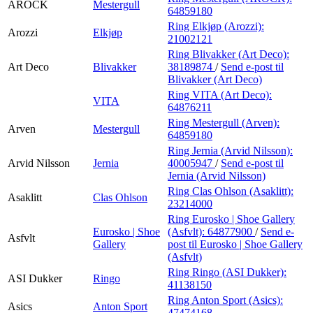
AROCK
Mestergull
64859180
Ring Elkjøp (Arozzi):
Arozzi
Elkjøp
21002121
Ring Blivakker (Art Deco):
Art Deco
Blivakker
38189874
/
Send e-post
til
Blivakker (Art Deco)
Ring VITA (Art Deco):
VITA
64876211
Ring Mestergull (Arven):
Arven
Mestergull
64859180
Ring Jernia (Arvid Nilsson):
Arvid Nilsson
Jernia
40005947
/
Send e-post
til
Jernia (Arvid Nilsson)
Ring Clas Ohlson (Asaklitt):
Asaklitt
Clas Ohlson
23214000
Ring Eurosko | Shoe Gallery
Eurosko | Shoe
(Asfvlt):
64877900
/
Send e-
Asfvlt
Gallery
post
til Eurosko | Shoe Gallery
(Asfvlt)
Ring Ringo (ASI Dukker):
ASI Dukker
Ringo
41138150
Ring Anton Sport (Asics):
Asics
Anton Sport
47474168