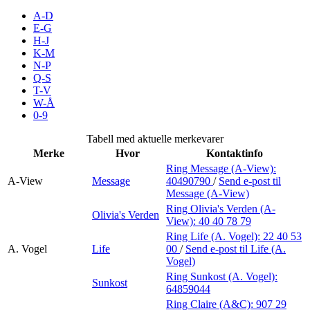
Inspirasjon
A-D
E-G
H-J
K-M
N-P
Søk
Q-S
T-V
W-Å
0-9
Åpningstider
Tabell med aktuelle merkevarer
Merke
Hvor
Kontaktinfo
Praktisk informasjon
Ring Message (A-View):
A-View
Message
40490790
/
Send e-post
til
Ledige stillinger
Message (A-View)
Magasin
Ring Olivia's Verden (A-
Olivia's Verden
View):
40 40 78 79
Gavekort
Ring Life (A. Vogel):
22 40 53
A. Vogel
Life
00
/
Send e-post
til Life (A.
Finn frem
Vogel)
Ring Sunkost (A. Vogel):
Sunkost
Personal Shopper
64859044
Ring Claire (A&C):
907 29