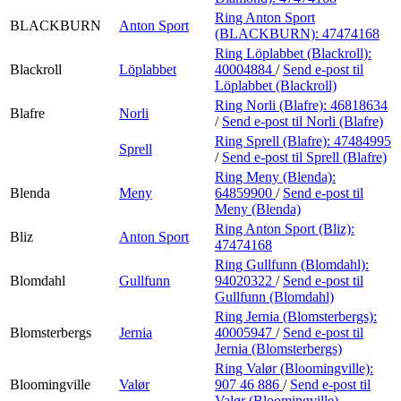
Ring Anton Sport
BLACKBURN
Anton Sport
(BLACKBURN):
47474168
Ring Löplabbet (Blackroll):
Blackroll
Löplabbet
40004884
/
Send e-post
til
Löplabbet (Blackroll)
Ring Norli (Blafre):
46818634
Blafre
Norli
/
Send e-post
til Norli (Blafre)
Ring Sprell (Blafre):
47484995
Sprell
/
Send e-post
til Sprell (Blafre)
Ring Meny (Blenda):
Blenda
Meny
64859900
/
Send e-post
til
Meny (Blenda)
Ring Anton Sport (Bliz):
Bliz
Anton Sport
47474168
Ring Gullfunn (Blomdahl):
Blomdahl
Gullfunn
94020322
/
Send e-post
til
Gullfunn (Blomdahl)
Ring Jernia (Blomsterbergs):
Blomsterbergs
Jernia
40005947
/
Send e-post
til
Jernia (Blomsterbergs)
Ring Valør (Bloomingville):
Bloomingville
Valør
907 46 886
/
Send e-post
til
Valør (Bloomingville)