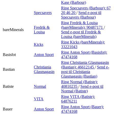
Kase (Barbour)
Ring Specsavers (Barbour):
67
Specsavers
20 46 20
/
Send e-post
til
Specsavers (Barbour)
Ring Fredrik & Louisa
Fredrik &
(bareMinerals):
90487171
/
bareMinerals
Louisa
Send e-post
til Fredrik &
Louisa (bareMinerals)
Ring Kicks (bareMinerals):
Kicks
33221043
Ring Anton Sport (Basisfot):
Basisfot
Anton Sport
47474168
Ring Christiania Glasmagasin
Christiania
(Bastian):
46612145
/
Send e-
Bastian
Glasmagasin
post
til Christiania
Glasmagasin (Bastian)
Ring Normal (Batiste):
Batiste
Normal
40810235
/
Send e-post
til
Normal (Batiste)
Ring VITA (Batiste):
VITA
64876211
Ring Anton Sport (Bauer):
Bauer
Anton Sport
47474168