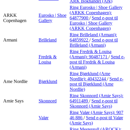
ARK Bokhandel (Ark)
Ring Eurosko | Shoe Gallery
(ARKK Copenhagen):
ARKK
Eurosko | Shoe
64877900
/
Send e-post
til
Copenhagen
Gallery
Eurosko | Shoe Gallery
(ARKK Copenhagen)
Ring Brilleland (Armani):
Armani
Brilleland
64859922
/
Send e-post
til
Brilleland (Armani)
Ring Fredrik & Louisa
Fredrik &
(Armani):
90487171
/
Send e-
Louisa
post
til Fredrik & Louisa
(Armani)
Ring Bjørklund (Arne
Nordlie):
40432244
/
Send e-
Arne Nordlie
Bjørklund
post
til Bjørklund (Arne
Nordlie)
Ring Skonnord (Arnie Says):
Arnie Says
Skonnord
64911489
/
Send e-post
til
Skonnord (Arnie Says)
Ring Valør (Arnie Says):
907
Valør
46 886
/
Send e-post
til Valør
(Arnie Says)
Ring Mestergull (AROCK):