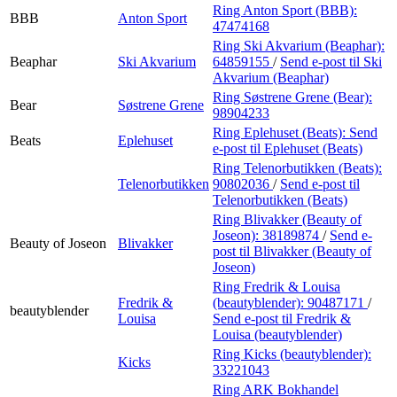
Ring Anton Sport (BBB):
BBB
Anton Sport
47474168
Ring Ski Akvarium (Beaphar):
Beaphar
Ski Akvarium
64859155
/
Send e-post
til Ski
Akvarium (Beaphar)
Ring Søstrene Grene (Bear):
Bear
Søstrene Grene
98904233
Ring Eplehuset (Beats):
Send
Beats
Eplehuset
e-post
til Eplehuset (Beats)
Ring Telenorbutikken (Beats):
Telenorbutikken
90802036
/
Send e-post
til
Telenorbutikken (Beats)
Ring Blivakker (Beauty of
Joseon):
38189874
/
Send e-
Beauty of Joseon
Blivakker
post
til Blivakker (Beauty of
Joseon)
Ring Fredrik & Louisa
Fredrik &
(beautyblender):
90487171
/
beautyblender
Louisa
Send e-post
til Fredrik &
Louisa (beautyblender)
Ring Kicks (beautyblender):
Kicks
33221043
Ring ARK Bokhandel