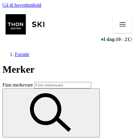
Gå til hovedinnhold
I dag:
10 - 21
Forside
Merker
Butikker
Finn merkevare
Mat og drikke
Helse
Aktiviteter
Tilbud