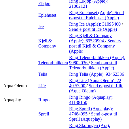
Ring Elkjøp (Apple):
Elkjøp
21002121
Ring Eplehuset (Apple):
Send
Eplehuset
e-post
til Eplehuset (Apple)
Ring Ice (Apple):
31095400
/
Ice
Send e-post
til Ice (Apple)
Ring Kjell & Company
Kjell &
(Apple):
69520904
/
Send e-
Company
post
til Kjell & Company
(Apple)
Ring Telenorbutikken (Apple):
Telenorbutikken
90802036
/
Send e-post
til
Telenorbutikken (Apple)
Telia
Ring Telia (Apple):
93462336
Ring Life (Aqua Oleum):
22
Aqua Oleum
Life
40 53 00
/
Send e-post
til Life
(Aqua Oleum)
Ring Ringo (Aquaplay):
Aquaplay
Ringo
41138150
Ring Sprell (Aquaplay):
Sprell
47484995
/
Send e-post
til
Sprell (Aquaplay)
Ring Skoringen (Ara):