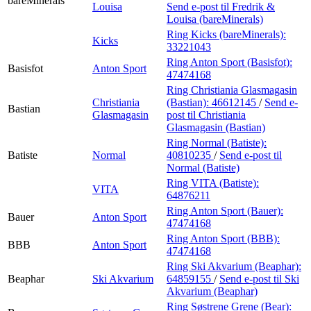
bareMinerals
Louisa
Send e-post
til Fredrik &
Louisa (bareMinerals)
Ring Kicks (bareMinerals):
Kicks
33221043
Ring Anton Sport (Basisfot):
Basisfot
Anton Sport
47474168
Ring Christiania Glasmagasin
Christiania
(Bastian):
46612145
/
Send e-
Bastian
Glasmagasin
post
til Christiania
Glasmagasin (Bastian)
Ring Normal (Batiste):
Batiste
Normal
40810235
/
Send e-post
til
Normal (Batiste)
Ring VITA (Batiste):
VITA
64876211
Ring Anton Sport (Bauer):
Bauer
Anton Sport
47474168
Ring Anton Sport (BBB):
BBB
Anton Sport
47474168
Ring Ski Akvarium (Beaphar):
Beaphar
Ski Akvarium
64859155
/
Send e-post
til Ski
Akvarium (Beaphar)
Ring Søstrene Grene (Bear):