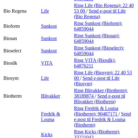
Ring Life (Bio Regena):
22 40
Bio Regena
Life
53 00
/
Send e-post
til Life
(Bio Regena)
Ring Sunkost (Bioform):
Bioform
Sunkost
64859044
Ring Sunkost (Biosan):
Biosan
Sunkost
64859044
Ring Sunkost (Bioselect):
Bioselect
Sunkost
64859044
Ring VITA (Biosilk):
Biosilk
VITA
64876211
Ring Life (Biosym):
22 40 53
Biosym
Life
00
/
Send e-post
til Life
(Biosym)
Ring Blivakker (Biotherm):
Biotherm
Blivakker
38189874
/
Send e-post
til
Blivakker (Biotherm)
Ring Fredrik & Louisa
Fredrik &
(Biotherm):
90487171
/
Send
Louisa
e-post
til Fredrik & Louisa
(Biotherm)
Ring Kicks (Biotherm):
Kicks
33221043