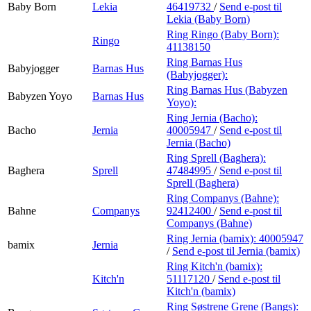
Baby Born
Lekia
46419732
/
Send e-post
til
Lekia (Baby Born)
Ring Ringo (Baby Born):
Ringo
41138150
Ring Barnas Hus
Babyjogger
Barnas Hus
(Babyjogger):
Ring Barnas Hus (Babyzen
Babyzen Yoyo
Barnas Hus
Yoyo):
Ring Jernia (Bacho):
Bacho
Jernia
40005947
/
Send e-post
til
Jernia (Bacho)
Ring Sprell (Baghera):
Baghera
Sprell
47484995
/
Send e-post
til
Sprell (Baghera)
Ring Companys (Bahne):
Bahne
Companys
92412400
/
Send e-post
til
Companys (Bahne)
Ring Jernia (bamix):
40005947
bamix
Jernia
/
Send e-post
til Jernia (bamix)
Ring Kitch'n (bamix):
Kitch'n
51117120
/
Send e-post
til
Kitch'n (bamix)
Ring Søstrene Grene (Bangs):