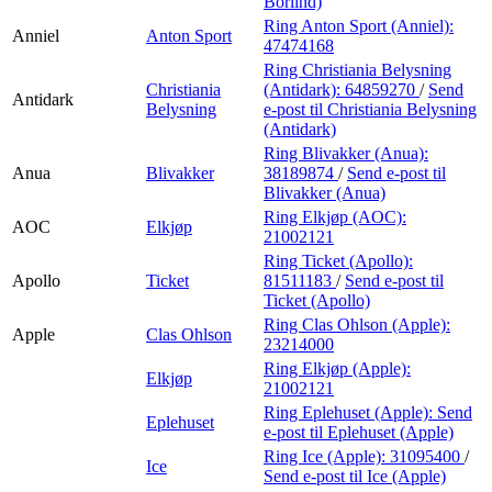
Börlind)
Ring Anton Sport (Anniel):
Anniel
Anton Sport
47474168
Ring Christiania Belysning
Christiania
(Antidark):
64859270
/
Send
Antidark
Belysning
e-post
til Christiania Belysning
(Antidark)
Ring Blivakker (Anua):
Anua
Blivakker
38189874
/
Send e-post
til
Blivakker (Anua)
Ring Elkjøp (AOC):
AOC
Elkjøp
21002121
Ring Ticket (Apollo):
Apollo
Ticket
81511183
/
Send e-post
til
Ticket (Apollo)
Ring Clas Ohlson (Apple):
Apple
Clas Ohlson
23214000
Ring Elkjøp (Apple):
Elkjøp
21002121
Ring Eplehuset (Apple):
Send
Eplehuset
e-post
til Eplehuset (Apple)
Ring Ice (Apple):
31095400
/
Ice
Send e-post
til Ice (Apple)