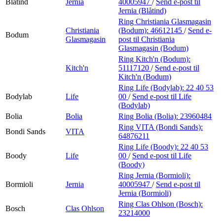
Blåtind
Jernia
40005947
/
Send e-post
til
Jernia (Blåtind)
Ring Christiania Glasmagasin
Christiania
(Bodum):
46612145
/
Send e-
Bodum
Glasmagasin
post
til Christiania
Glasmagasin (Bodum)
Ring Kitch'n (Bodum):
Kitch'n
51117120
/
Send e-post
til
Kitch'n (Bodum)
Ring Life (Bodylab):
22 40 53
Bodylab
Life
00
/
Send e-post
til Life
(Bodylab)
Bolia
Bolia
Ring Bolia (Bolia):
23960484
Ring VITA (Bondi Sands):
Bondi Sands
VITA
64876211
Ring Life (Boody):
22 40 53
Boody
Life
00
/
Send e-post
til Life
(Boody)
Ring Jernia (Bormioli):
Bormioli
Jernia
40005947
/
Send e-post
til
Jernia (Bormioli)
Ring Clas Ohlson (Bosch):
Bosch
Clas Ohlson
23214000