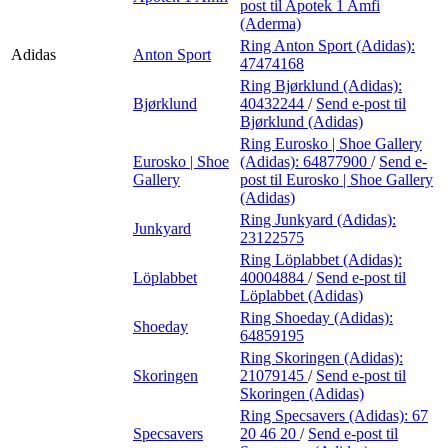
post
til Apotek 1 Amfi
(Aderma)
Ring Anton Sport (Adidas):
Adidas
Anton Sport
47474168
Ring Bjørklund (Adidas):
Bjørklund
40432244
/
Send e-post
til
Bjørklund (Adidas)
Ring Eurosko | Shoe Gallery
Eurosko | Shoe
(Adidas):
64877900
/
Send e-
Gallery
post
til Eurosko | Shoe Gallery
(Adidas)
Ring Junkyard (Adidas):
Junkyard
23122575
Ring Löplabbet (Adidas):
Löplabbet
40004884
/
Send e-post
til
Löplabbet (Adidas)
Ring Shoeday (Adidas):
Shoeday
64859195
Ring Skoringen (Adidas):
Skoringen
21079145
/
Send e-post
til
Skoringen (Adidas)
Ring Specsavers (Adidas):
67
Specsavers
20 46 20
/
Send e-post
til