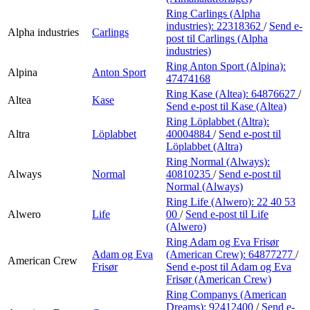
Ring Carlings (Alpha
industries):
22318362
/
Send e-
Alpha industries
Carlings
post
til Carlings (Alpha
industries)
Ring Anton Sport (Alpina):
Alpina
Anton Sport
47474168
Ring Kase (Altea):
64876627
/
Altea
Kase
Send e-post
til Kase (Altea)
Ring Löplabbet (Altra):
Altra
Löplabbet
40004884
/
Send e-post
til
Löplabbet (Altra)
Ring Normal (Always):
Always
Normal
40810235
/
Send e-post
til
Normal (Always)
Ring Life (Alwero):
22 40 53
Alwero
Life
00
/
Send e-post
til Life
(Alwero)
Ring Adam og Eva Frisør
Adam og Eva
(American Crew):
64877277
/
American Crew
Frisør
Send e-post
til Adam og Eva
Frisør (American Crew)
Ring Companys (American
Dreams):
92412400
/
Send e-