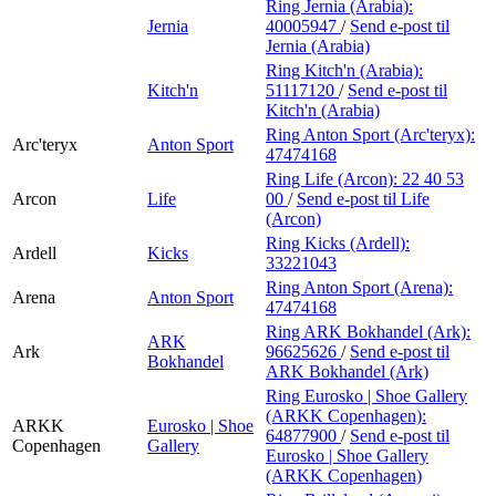
Ring Jernia (Arabia):
Jernia
40005947
/
Send e-post
til
Jernia (Arabia)
Ring Kitch'n (Arabia):
Kitch'n
51117120
/
Send e-post
til
Kitch'n (Arabia)
Ring Anton Sport (Arc'teryx):
Arc'teryx
Anton Sport
47474168
Ring Life (Arcon):
22 40 53
Arcon
Life
00
/
Send e-post
til Life
(Arcon)
Ring Kicks (Ardell):
Ardell
Kicks
33221043
Ring Anton Sport (Arena):
Arena
Anton Sport
47474168
Ring ARK Bokhandel (Ark):
ARK
Ark
96625626
/
Send e-post
til
Bokhandel
ARK Bokhandel (Ark)
Ring Eurosko | Shoe Gallery
(ARKK Copenhagen):
ARKK
Eurosko | Shoe
64877900
/
Send e-post
til
Copenhagen
Gallery
Eurosko | Shoe Gallery
(ARKK Copenhagen)