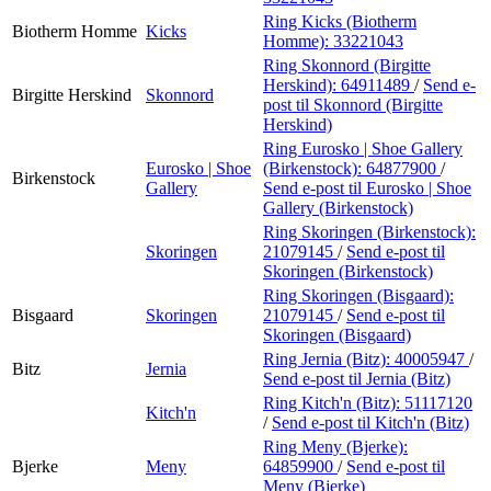
Ring Kicks (Biotherm
Biotherm Homme
Kicks
Homme):
33221043
Ring Skonnord (Birgitte
Herskind):
64911489
/
Send e-
Birgitte Herskind
Skonnord
post
til Skonnord (Birgitte
Herskind)
Ring Eurosko | Shoe Gallery
Eurosko | Shoe
(Birkenstock):
64877900
/
Birkenstock
Gallery
Send e-post
til Eurosko | Shoe
Gallery (Birkenstock)
Ring Skoringen (Birkenstock):
Skoringen
21079145
/
Send e-post
til
Skoringen (Birkenstock)
Ring Skoringen (Bisgaard):
Bisgaard
Skoringen
21079145
/
Send e-post
til
Skoringen (Bisgaard)
Ring Jernia (Bitz):
40005947
/
Bitz
Jernia
Send e-post
til Jernia (Bitz)
Ring Kitch'n (Bitz):
51117120
Kitch'n
/
Send e-post
til Kitch'n (Bitz)
Ring Meny (Bjerke):
Bjerke
Meny
64859900
/
Send e-post
til
Meny (Bjerke)