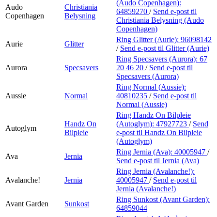
(Audo Copenhagen):
Audo
Christiania
64859270
/
Send e-post
til
Copenhagen
Belysning
Christiania Belysning (Audo
Copenhagen)
Ring Glitter (Aurie):
96098142
Aurie
Glitter
/
Send e-post
til Glitter (Aurie)
Ring Specsavers (Aurora):
67
Aurora
Specsavers
20 46 20
/
Send e-post
til
Specsavers (Aurora)
Ring Normal (Aussie):
Aussie
Normal
40810235
/
Send e-post
til
Normal (Aussie)
Ring Handz On Bilpleie
Handz On
(Autoglym):
47927723
/
Send
Autoglym
Bilpleie
e-post
til Handz On Bilpleie
(Autoglym)
Ring Jernia (Ava):
40005947
/
Ava
Jernia
Send e-post
til Jernia (Ava)
Ring Jernia (Avalanche!):
Avalanche!
Jernia
40005947
/
Send e-post
til
Jernia (Avalanche!)
Ring Sunkost (Avant Garden):
Avant Garden
Sunkost
64859044