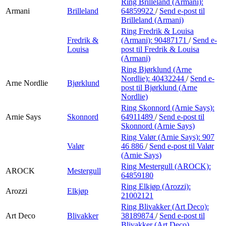
Ring Brilleland (Armani):
Armani
Brilleland
64859922
/
Send e-post
til
Brilleland (Armani)
Ring Fredrik & Louisa
Fredrik &
(Armani):
90487171
/
Send e-
Louisa
post
til Fredrik & Louisa
(Armani)
Ring Bjørklund (Arne
Nordlie):
40432244
/
Send e-
Arne Nordlie
Bjørklund
post
til Bjørklund (Arne
Nordlie)
Ring Skonnord (Arnie Says):
Arnie Says
Skonnord
64911489
/
Send e-post
til
Skonnord (Arnie Says)
Ring Valør (Arnie Says):
907
Valør
46 886
/
Send e-post
til Valør
(Arnie Says)
Ring Mestergull (AROCK):
AROCK
Mestergull
64859180
Ring Elkjøp (Arozzi):
Arozzi
Elkjøp
21002121
Ring Blivakker (Art Deco):
Art Deco
Blivakker
38189874
/
Send e-post
til
Blivakker (Art Deco)