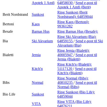
Apotek 1 Amfi
64858030
/
Send e-post
til
Apotek 1 Amfi (Berit)
Ring Sunkost (Berit
Berit Nordstrand
Sunkost
Nordstrand):
64859044
Ring Kaos (Bertoni):
Bertoni
Kaos
99361282
Besafe
Barnas Hus
Ring Barnas Hus (Besafe):
Ring Ski Akvarium (Bia):
Bia
Ski Akvarium
64859155
/
Send e-post
til Ski
Akvarium (Bia)
Ring Jernia (Bialetti):
Bialetti
Jernia
40005947
/
Send e-post
til
Jernia (Bialetti)
Ring Kitch'n (Bialetti):
Kitch'n
51117120
/
Send e-post
til
Kitch'n (Bialetti)
Ring Normal (Bibs):
Bibs
Normal
40810235
/
Send e-post
til
Normal (Bibs)
Ring Sunkost (Bio Life):
Bio Life
Sunkost
64859044
Ring VITA (Bio Life):
VITA
64876211