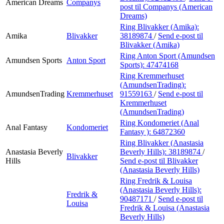
American Dreams
Companys
post
til Companys (American
Dreams)
Ring Blivakker (Amika):
Amika
Blivakker
38189874
/
Send e-post
til
Blivakker (Amika)
Ring Anton Sport (Amundsen
Amundsen Sports
Anton Sport
Sports):
47474168
Ring Kremmerhuset
(AmundsenTrading):
AmundsenTrading
Kremmerhuset
91559163
/
Send e-post
til
Kremmerhuset
(AmundsenTrading)
Ring Kondomeriet (Anal
Anal Fantasy
Kondomeriet
Fantasy ):
64872360
Ring Blivakker (Anastasia
Anastasia Beverly
Beverly Hills):
38189874
/
Blivakker
Hills
Send e-post
til Blivakker
(Anastasia Beverly Hills)
Ring Fredrik & Louisa
(Anastasia Beverly Hills):
Fredrik &
90487171
/
Send e-post
til
Louisa
Fredrik & Louisa (Anastasia
Beverly Hills)