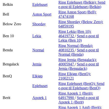
Ring Eplehuset (Belkin):
Send
Belkin
Eplehuset
e-post
til Eplehuset (Belkin)
Ring Anton Sport (Bell):
Bell
Anton Sport
47474168
Ring Shoeday (Below Zero):
Below Zero
Shoeday
64859195
Ring Lekia (Ben 10):
Ben 10
Lekia
46419732
/
Send e-post
til
Lekia (Ben 10)
Ring Normal (Benda):
Benda
Normal
40810235
/
Send e-post
til
Normal (Benda)
Ring Jernia (Bengalack):
Bengalack
Jernia
40005947
/
Send e-post
til
Jernia (Bengalack)
Ring Elkjøp (BenQ):
BenQ
Elkjøp
21002121
Ring Eplehuset (BenQ):
Send
Eplehuset
e-post
til Eplehuset (BenQ)
Ring Apotek 1 (Berit):
Berit
Apotek 1
64917990
/
Send e-post
til
Apotek 1 (Berit)
Ring Apotek 1 Amfi (Berit):