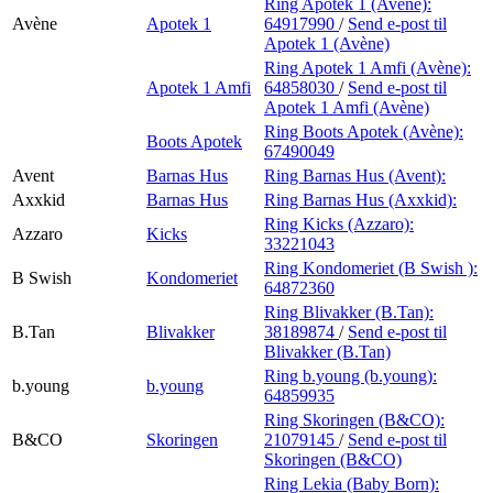
Ring Apotek 1 (Avène):
Avène
Apotek 1
64917990
/
Send e-post
til
Apotek 1 (Avène)
Ring Apotek 1 Amfi (Avène):
Apotek 1 Amfi
64858030
/
Send e-post
til
Apotek 1 Amfi (Avène)
Ring Boots Apotek (Avène):
Boots Apotek
67490049
Avent
Barnas Hus
Ring Barnas Hus (Avent):
Axxkid
Barnas Hus
Ring Barnas Hus (Axxkid):
Ring Kicks (Azzaro):
Azzaro
Kicks
33221043
Ring Kondomeriet (B Swish ):
B Swish
Kondomeriet
64872360
Ring Blivakker (B.Tan):
B.Tan
Blivakker
38189874
/
Send e-post
til
Blivakker (B.Tan)
Ring b.young (b.young):
b.young
b.young
64859935
Ring Skoringen (B&CO):
B&CO
Skoringen
21079145
/
Send e-post
til
Skoringen (B&CO)
Ring Lekia (Baby Born):