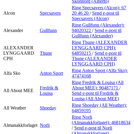
Skonnord (Alberto)
Ring Specsavers (Alcon):
67
Alcon
Specsavers
20 46 20
/
Send e-post
til
Specsavers (Alcon)
Ring Gullfunn (Alexander):
Alexander
Gullfunn
94020322
/
Send e-post
til
Gullfunn (Alexander)
Ring Thune (ALEXANDER
ALEXANDER
LYNGGAARD CPH):
LYNGGAARD
Thune
64859215
/
Send e-post
til
CPH
Thune (ALEXANDER
LYNGGAARD CPH)
Ring Anton Sport (Alfa Sko):
Alfa Sko
Anton Sport
47474168
Ring Fredrik & Louisa (All
Fredrik &
About MEE):
90487171
/
All About MEE
Louisa
Send e-post
til Fredrik &
Louisa (All About MEE)
Ring Shoeday (All Weather):
All Weather
Shoeday
64859195
Ring Norli
(Almanakkforlaget):
46818634
Almanakkforlaget
Norli
/
Send e-post
til Norli
(Almanakkforlaget)