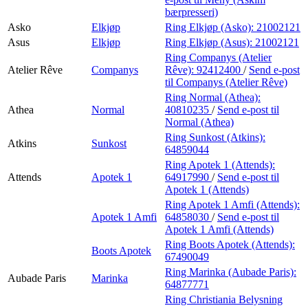
bærpresseri)
Asko
Elkjøp
Ring Elkjøp (Asko):
21002121
Asus
Elkjøp
Ring Elkjøp (Asus):
21002121
Ring Companys (Atelier
Atelier Rêve
Companys
Rêve):
92412400
/
Send e-post
til Companys (Atelier Rêve)
Ring Normal (Athea):
Athea
Normal
40810235
/
Send e-post
til
Normal (Athea)
Ring Sunkost (Atkins):
Atkins
Sunkost
64859044
Ring Apotek 1 (Attends):
Attends
Apotek 1
64917990
/
Send e-post
til
Apotek 1 (Attends)
Ring Apotek 1 Amfi (Attends):
Apotek 1 Amfi
64858030
/
Send e-post
til
Apotek 1 Amfi (Attends)
Ring Boots Apotek (Attends):
Boots Apotek
67490049
Ring Marinka (Aubade Paris):
Aubade Paris
Marinka
64877771
Ring Christiania Belysning