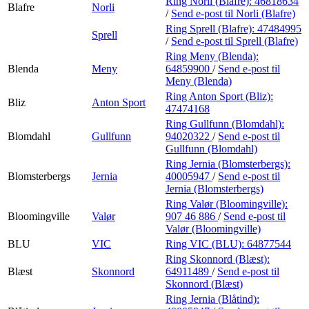
Ring Norli (Blafre):
46818634
Blafre
Norli
/
Send e-post
til Norli (Blafre)
Ring Sprell (Blafre):
47484995
Sprell
/
Send e-post
til Sprell (Blafre)
Ring Meny (Blenda):
Blenda
Meny
64859900
/
Send e-post
til
Meny (Blenda)
Ring Anton Sport (Bliz):
Bliz
Anton Sport
47474168
Ring Gullfunn (Blomdahl):
Blomdahl
Gullfunn
94020322
/
Send e-post
til
Gullfunn (Blomdahl)
Ring Jernia (Blomsterbergs):
Blomsterbergs
Jernia
40005947
/
Send e-post
til
Jernia (Blomsterbergs)
Ring Valør (Bloomingville):
Bloomingville
Valør
907 46 886
/
Send e-post
til
Valør (Bloomingville)
BLU
VIC
Ring VIC (BLU):
64877544
Ring Skonnord (Blæst):
Blæst
Skonnord
64911489
/
Send e-post
til
Skonnord (Blæst)
Ring Jernia (Blåtind):