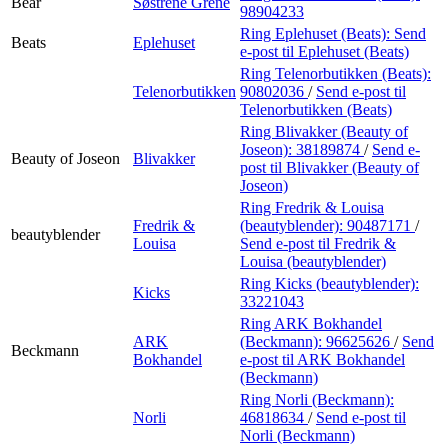
Bear
Søstrene Grene
98904233
Ring Eplehuset (Beats):
Send
Beats
Eplehuset
e-post
til Eplehuset (Beats)
Ring Telenorbutikken (Beats):
Telenorbutikken
90802036
/
Send e-post
til
Telenorbutikken (Beats)
Ring Blivakker (Beauty of
Joseon):
38189874
/
Send e-
Beauty of Joseon
Blivakker
post
til Blivakker (Beauty of
Joseon)
Ring Fredrik & Louisa
Fredrik &
(beautyblender):
90487171
/
beautyblender
Louisa
Send e-post
til Fredrik &
Louisa (beautyblender)
Ring Kicks (beautyblender):
Kicks
33221043
Ring ARK Bokhandel
ARK
(Beckmann):
96625626
/
Send
Beckmann
Bokhandel
e-post
til ARK Bokhandel
(Beckmann)
Ring Norli (Beckmann):
Norli
46818634
/
Send e-post
til
Norli (Beckmann)