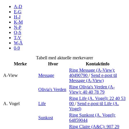
Inspirasjon
A-D
E-G
H-J
K-M
N-P
Søk
Q-S
T-V
W-Å
0-9
Åpningstider
Tabell med aktuelle merkevarer
Merke
Hvor
Kontaktinfo
Praktisk informasjon
Ring Message (A-View):
A-View
Message
40490790
/
Send e-post
til
Ledige stillinger
Message (A-View)
Magasin
Ring Olivia's Verden (A-
Olivia's Verden
View):
40 40 78 79
Gavekort
Ring Life (A. Vogel):
22 40 53
A. Vogel
Life
00
/
Send e-post
til Life (A.
Finn frem
Vogel)
Ring Sunkost (A. Vogel):
Sunkost
Personal Shopper
64859044
Ring Claire (A&C):
907 29