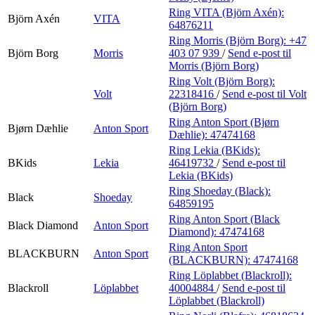
Ring VITA (Björn Axén):
Björn Axén
VITA
64876211
Ring Morris (Björn Borg):
+47
Björn Borg
Morris
403 07 939
/
Send e-post
til
Morris (Björn Borg)
Ring Volt (Björn Borg):
Volt
22318416
/
Send e-post
til Volt
(Björn Borg)
Ring Anton Sport (Bjørn
Bjørn Dæhlie
Anton Sport
Dæhlie):
47474168
Ring Lekia (BKids):
BKids
Lekia
46419732
/
Send e-post
til
Lekia (BKids)
Ring Shoeday (Black):
Black
Shoeday
64859195
Ring Anton Sport (Black
Black Diamond
Anton Sport
Diamond):
47474168
Ring Anton Sport
BLACKBURN
Anton Sport
(BLACKBURN):
47474168
Ring Löplabbet (Blackroll):
Blackroll
Löplabbet
40004884
/
Send e-post
til
Löplabbet (Blackroll)