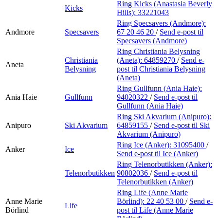
Ring Kicks (Anastasia Beverly
Kicks
Hills):
33221043
Ring Specsavers (Andmore):
Andmore
Specsavers
67 20 46 20
/
Send e-post
til
Specsavers (Andmore)
Ring Christiania Belysning
Christiania
(Aneta):
64859270
/
Send e-
Aneta
Belysning
post
til Christiania Belysning
(Aneta)
Ring Gullfunn (Ania Haie):
Ania Haie
Gullfunn
94020322
/
Send e-post
til
Gullfunn (Ania Haie)
Ring Ski Akvarium (Anipuro):
Anipuro
Ski Akvarium
64859155
/
Send e-post
til Ski
Akvarium (Anipuro)
Ring Ice (Anker):
31095400
/
Anker
Ice
Send e-post
til Ice (Anker)
Ring Telenorbutikken (Anker):
Telenorbutikken
90802036
/
Send e-post
til
Telenorbutikken (Anker)
Ring Life (Anne Marie
Anne Marie
Börlind):
22 40 53 00
/
Send e-
Life
Börlind
post
til Life (Anne Marie