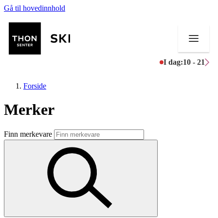
Gå til hovedinnhold
I dag:
10 - 21
Forside
Merker
Butikker
Finn merkevare
Mat og drikke
Helse
Aktiviteter
Tilbud