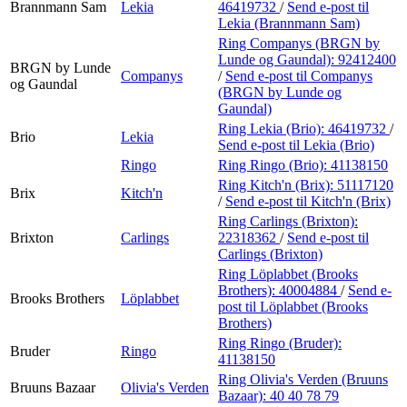
Brannmann Sam
Lekia
46419732
/
Send e-post
til
Lekia (Brannmann Sam)
Ring Companys (BRGN by
Lunde og Gaundal):
92412400
BRGN by Lunde
Companys
/
Send e-post
til Companys
og Gaundal
(BRGN by Lunde og
Gaundal)
Ring Lekia (Brio):
46419732
/
Brio
Lekia
Send e-post
til Lekia (Brio)
Ringo
Ring Ringo (Brio):
41138150
Ring Kitch'n (Brix):
51117120
Brix
Kitch'n
/
Send e-post
til Kitch'n (Brix)
Ring Carlings (Brixton):
Brixton
Carlings
22318362
/
Send e-post
til
Carlings (Brixton)
Ring Löplabbet (Brooks
Brothers):
40004884
/
Send e-
Brooks Brothers
Löplabbet
post
til Löplabbet (Brooks
Brothers)
Ring Ringo (Bruder):
Bruder
Ringo
41138150
Ring Olivia's Verden (Bruuns
Bruuns Bazaar
Olivia's Verden
Bazaar):
40 40 78 79