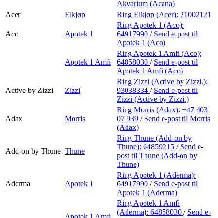
Akvarium (Acana)
Acer
Elkjøp
Ring Elkjøp (Acer):
21002121
Ring Apotek 1 (Aco):
Aco
Apotek 1
64917990
/
Send e-post
til
Apotek 1 (Aco)
Ring Apotek 1 Amfi (Aco):
Apotek 1 Amfi
64858030
/
Send e-post
til
Apotek 1 Amfi (Aco)
Ring Zizzi (Active by Zizzi.):
Active by Zizzi.
Zizzi
93038334
/
Send e-post
til
Zizzi (Active by Zizzi.)
Ring Morris (Adax):
+47 403
Adax
Morris
07 939
/
Send e-post
til Morris
(Adax)
Ring Thune (Add-on by
Thune):
64859215
/
Send e-
Add-on by Thune
Thune
post
til Thune (Add-on by
Thune)
Ring Apotek 1 (Aderma):
Aderma
Apotek 1
64917990
/
Send e-post
til
Apotek 1 (Aderma)
Ring Apotek 1 Amfi
(Aderma):
64858030
/
Send e-
Apotek 1 Amfi