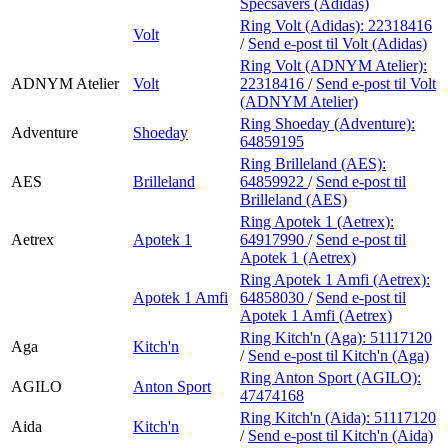
Specsavers (Adidas)
Ring Volt (Adidas):
22318416
Volt
/
Send e-post
til Volt (Adidas)
Ring Volt (ADNYM Atelier):
ADNYM Atelier
Volt
22318416
/
Send e-post
til Volt
(ADNYM Atelier)
Ring Shoeday (Adventure):
Adventure
Shoeday
64859195
Ring Brilleland (AES):
AES
Brilleland
64859922
/
Send e-post
til
Brilleland (AES)
Ring Apotek 1 (Aetrex):
Aetrex
Apotek 1
64917990
/
Send e-post
til
Apotek 1 (Aetrex)
Ring Apotek 1 Amfi (Aetrex):
Apotek 1 Amfi
64858030
/
Send e-post
til
Apotek 1 Amfi (Aetrex)
Ring Kitch'n (Aga):
51117120
Aga
Kitch'n
/
Send e-post
til Kitch'n (Aga)
Ring Anton Sport (AGILO):
AGILO
Anton Sport
47474168
Ring Kitch'n (Aida):
51117120
Aida
Kitch'n
/
Send e-post
til Kitch'n (Aida)