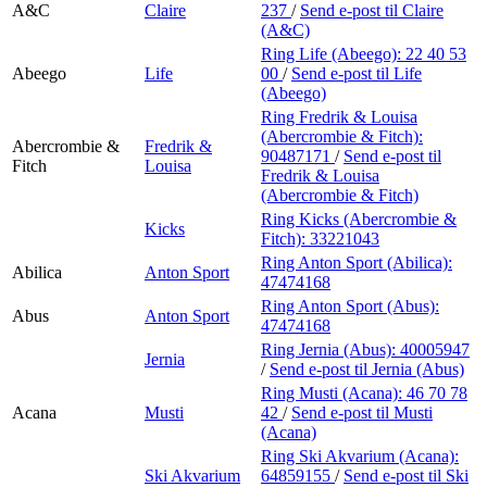
A&C
Claire
237
/
Send e-post
til Claire
(A&C)
Ring Life (Abeego):
22 40 53
Abeego
Life
00
/
Send e-post
til Life
(Abeego)
Ring Fredrik & Louisa
(Abercrombie & Fitch):
Abercrombie &
Fredrik &
90487171
/
Send e-post
til
Fitch
Louisa
Fredrik & Louisa
(Abercrombie & Fitch)
Ring Kicks (Abercrombie &
Kicks
Fitch):
33221043
Ring Anton Sport (Abilica):
Abilica
Anton Sport
47474168
Ring Anton Sport (Abus):
Abus
Anton Sport
47474168
Ring Jernia (Abus):
40005947
Jernia
/
Send e-post
til Jernia (Abus)
Ring Musti (Acana):
46 70 78
Acana
Musti
42
/
Send e-post
til Musti
(Acana)
Ring Ski Akvarium (Acana):
Ski Akvarium
64859155
/
Send e-post
til Ski