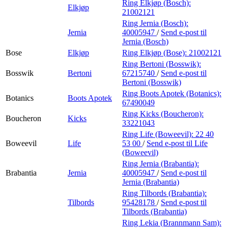
Ring Elkjøp (Bosch):
Elkjøp
21002121
Ring Jernia (Bosch):
Jernia
40005947
/
Send e-post
til
Jernia (Bosch)
Bose
Elkjøp
Ring Elkjøp (Bose):
21002121
Ring Bertoni (Bosswik):
Bosswik
Bertoni
67215740
/
Send e-post
til
Bertoni (Bosswik)
Ring Boots Apotek (Botanics):
Botanics
Boots Apotek
67490049
Ring Kicks (Boucheron):
Boucheron
Kicks
33221043
Ring Life (Boweevil):
22 40
Boweevil
Life
53 00
/
Send e-post
til Life
(Boweevil)
Ring Jernia (Brabantia):
Brabantia
Jernia
40005947
/
Send e-post
til
Jernia (Brabantia)
Ring Tilbords (Brabantia):
Tilbords
95428178
/
Send e-post
til
Tilbords (Brabantia)
Ring Lekia (Brannmann Sam):