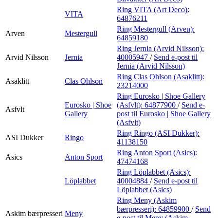
Ring VITA (Art Deco):
VITA
64876211
Ring Mestergull (Arven):
Arven
Mestergull
64859180
Ring Jernia (Arvid Nilsson):
Arvid Nilsson
Jernia
40005947
/
Send e-post
til
Jernia (Arvid Nilsson)
Ring Clas Ohlson (Asaklitt):
Asaklitt
Clas Ohlson
23214000
Ring Eurosko | Shoe Gallery
Eurosko | Shoe
(Asfvlt):
64877900
/
Send e-
Asfvlt
Gallery
post
til Eurosko | Shoe Gallery
(Asfvlt)
Ring Ringo (ASI Dukker):
ASI Dukker
Ringo
41138150
Ring Anton Sport (Asics):
Asics
Anton Sport
47474168
Ring Löplabbet (Asics):
Löplabbet
40004884
/
Send e-post
til
Löplabbet (Asics)
Ring Meny (Askim
bærpresseri):
64859900
/
Send
Askim bærpresseri
Meny
e-post
til Meny (Askim