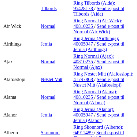
Ring Tilbords (Aida):
Tilbords
95428178
/
Send e-post
til
Tilbords (Aida)
Ring Normal (Air Wick):
Air Wick
Normal
40810235
/
Send e-post
til
Normal (Air Wick)
Ring Jernia (Airthings):
Airthings
Jernia
40005947
/
Send e-post
til
Jernia (Airthings)
Ring Normal (Ajax):
Ajax
Normal
40810235
/
Send e-post
til
Normal (Ajax)
Ring Nøstet Mitt (Alafosslopi):
Alafosslopi
Nøstet Mitt
41797868
/
Send e-post
til
Nøstet Mitt (Alafosslopi)
Ring Normal (Alama):
Alama
Normal
40810235
/
Send e-post
til
Normal (Alama)
Ring Jernia (Alanor):
Alanor
Jernia
40005947
/
Send e-post
til
Jernia (Alanor)
Ring Skonnord (Alberto):
Alberto
Skonnord
64911489
/
Send e-post
til