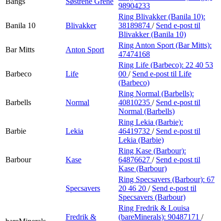
Bangs
Søstrene Grene
98904233
Ring Blivakker (Banila 10):
Banila 10
Blivakker
38189874
/
Send e-post
til
Blivakker (Banila 10)
Ring Anton Sport (Bar Mitts):
Bar Mitts
Anton Sport
47474168
Ring Life (Barbeco):
22 40 53
Barbeco
Life
00
/
Send e-post
til Life
(Barbeco)
Ring Normal (Barbells):
Barbells
Normal
40810235
/
Send e-post
til
Normal (Barbells)
Ring Lekia (Barbie):
Barbie
Lekia
46419732
/
Send e-post
til
Lekia (Barbie)
Ring Kase (Barbour):
Barbour
Kase
64876627
/
Send e-post
til
Kase (Barbour)
Ring Specsavers (Barbour):
67
Specsavers
20 46 20
/
Send e-post
til
Specsavers (Barbour)
Ring Fredrik & Louisa
Fredrik &
(bareMinerals):
90487171
/