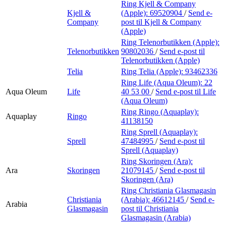
Ring Kjell & Company
Kjell &
(Apple):
69520904
/
Send e-
Company
post
til Kjell & Company
(Apple)
Ring Telenorbutikken (Apple):
Telenorbutikken
90802036
/
Send e-post
til
Telenorbutikken (Apple)
Telia
Ring Telia (Apple):
93462336
Ring Life (Aqua Oleum):
22
Aqua Oleum
Life
40 53 00
/
Send e-post
til Life
(Aqua Oleum)
Ring Ringo (Aquaplay):
Aquaplay
Ringo
41138150
Ring Sprell (Aquaplay):
Sprell
47484995
/
Send e-post
til
Sprell (Aquaplay)
Ring Skoringen (Ara):
Ara
Skoringen
21079145
/
Send e-post
til
Skoringen (Ara)
Ring Christiania Glasmagasin
Christiania
(Arabia):
46612145
/
Send e-
Arabia
Glasmagasin
post
til Christiania
Glasmagasin (Arabia)