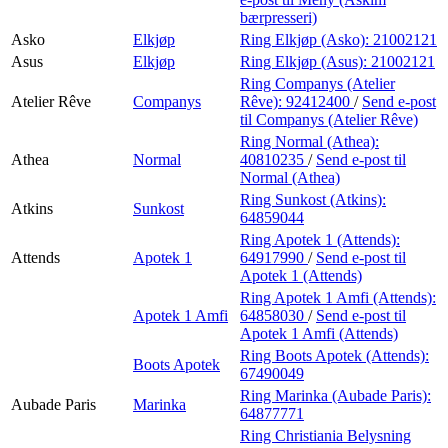
bærpresseri)
Asko
Elkjøp
Ring Elkjøp (Asko):
21002121
Asus
Elkjøp
Ring Elkjøp (Asus):
21002121
Ring Companys (Atelier
Atelier Rêve
Companys
Rêve):
92412400
/
Send e-post
til Companys (Atelier Rêve)
Ring Normal (Athea):
Athea
Normal
40810235
/
Send e-post
til
Normal (Athea)
Ring Sunkost (Atkins):
Atkins
Sunkost
64859044
Ring Apotek 1 (Attends):
Attends
Apotek 1
64917990
/
Send e-post
til
Apotek 1 (Attends)
Ring Apotek 1 Amfi (Attends):
Apotek 1 Amfi
64858030
/
Send e-post
til
Apotek 1 Amfi (Attends)
Ring Boots Apotek (Attends):
Boots Apotek
67490049
Ring Marinka (Aubade Paris):
Aubade Paris
Marinka
64877771
Ring Christiania Belysning