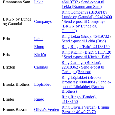
Brannmann Sam
Lekia
46419732
/
Send e-post
til
Lekia (Brannmann Sam)
Ring Companys (BRGN by
Lunde og Gaundal):
92412400
BRGN by Lunde
Companys
/
Send e-post
til Companys
og Gaundal
(BRGN by Lunde og
Gaundal)
Ring Lekia (Brio):
46419732
/
Brio
Lekia
Send e-post
til Lekia (Brio)
Ringo
Ring Ringo (Brio):
41138150
Ring Kitch'n (Brix):
51117120
Brix
Kitch'n
/
Send e-post
til Kitch'n (Brix)
Ring Carlings (Brixton):
Brixton
Carlings
22318362
/
Send e-post
til
Carlings (Brixton)
Ring Löplabbet (Brooks
Brothers):
40004884
/
Send e-
Brooks Brothers
Löplabbet
post
til Löplabbet (Brooks
Brothers)
Ring Ringo (Bruder):
Bruder
Ringo
41138150
Ring Olivia's Verden (Bruuns
Bruuns Bazaar
Olivia's Verden
Bazaar):
40 40 78 79