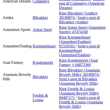
American Dreams
Companys
post
til Companys (American
Dreams)
Ring Blivakker (Amika):
Amika
Blivakker
38189874
/
Send e-post
til
Blivakker (Amika)
Ring Anton Sport (Amundsen
Amundsen Sports
Anton Sport
Sports):
47474168
Ring Kremmerhuset
(AmundsenTrading):
AmundsenTrading
Kremmerhuset
91559163
/
Send e-post
til
Kremmerhuset
(AmundsenTrading)
Ring Kondomeriet (Anal
Anal Fantasy
Kondomeriet
Fantasy ):
64872360
Ring Blivakker (Anastasia
Anastasia Beverly
Beverly Hills):
38189874
/
Blivakker
Hills
Send e-post
til Blivakker
(Anastasia Beverly Hills)
Ring Fredrik & Louisa
(Anastasia Beverly Hills):
Fredrik &
90487171
/
Send e-post
til
Louisa
Fredrik & Louisa (Anastasia
Beverly Hills)