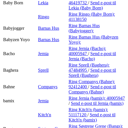
Baby Born
Lekia
46419732
/
Send e-post
til
Lekia (Baby Born)
Ring Ringo (Baby Born):
Ringo
41138150
Ring Barnas Hus
Babyjogger
Barnas Hus
(Babyjogger):
Ring Barnas Hus (Babyzen
Babyzen Yoyo
Barnas Hus
Yoyo):
Ring Jernia (Bacho):
Bacho
Jernia
40005947
/
Send e-post
til
Jernia (Bacho)
Ring Sprell (Baghera):
Baghera
Sprell
47484995
/
Send e-post
til
Sprell (Baghera)
Ring Companys (Bahne):
Bahne
Companys
92412400
/
Send e-post
til
Companys (Bahne)
Ring Jernia (bamix):
40005947
bamix
Jernia
/
Send e-post
til Jernia (bamix)
Ring Kitch'n (bamix):
Kitch'n
51117120
/
Send e-post
til
Kitch'n (bamix)
Ring Søstrene Grene (Bangs):