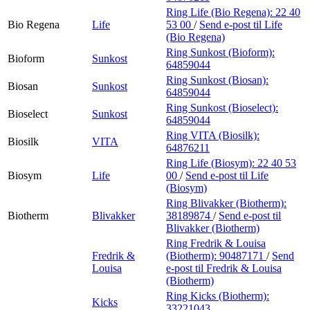
Ring Life (Bio Regena):
22 40
Bio Regena
Life
53 00
/
Send e-post
til Life
(Bio Regena)
Ring Sunkost (Bioform):
Bioform
Sunkost
64859044
Ring Sunkost (Biosan):
Biosan
Sunkost
64859044
Ring Sunkost (Bioselect):
Bioselect
Sunkost
64859044
Ring VITA (Biosilk):
Biosilk
VITA
64876211
Ring Life (Biosym):
22 40 53
Biosym
Life
00
/
Send e-post
til Life
(Biosym)
Ring Blivakker (Biotherm):
Biotherm
Blivakker
38189874
/
Send e-post
til
Blivakker (Biotherm)
Ring Fredrik & Louisa
Fredrik &
(Biotherm):
90487171
/
Send
Louisa
e-post
til Fredrik & Louisa
(Biotherm)
Ring Kicks (Biotherm):
Kicks
33221043