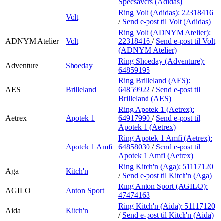
Specsavers (Adidas)
Ring Volt (Adidas):
22318416
Volt
/
Send e-post
til Volt (Adidas)
Ring Volt (ADNYM Atelier):
ADNYM Atelier
Volt
22318416
/
Send e-post
til Volt
(ADNYM Atelier)
Ring Shoeday (Adventure):
Adventure
Shoeday
64859195
Ring Brilleland (AES):
AES
Brilleland
64859922
/
Send e-post
til
Brilleland (AES)
Ring Apotek 1 (Aetrex):
Aetrex
Apotek 1
64917990
/
Send e-post
til
Apotek 1 (Aetrex)
Ring Apotek 1 Amfi (Aetrex):
Apotek 1 Amfi
64858030
/
Send e-post
til
Apotek 1 Amfi (Aetrex)
Ring Kitch'n (Aga):
51117120
Aga
Kitch'n
/
Send e-post
til Kitch'n (Aga)
Ring Anton Sport (AGILO):
AGILO
Anton Sport
47474168
Ring Kitch'n (Aida):
51117120
Aida
Kitch'n
/
Send e-post
til Kitch'n (Aida)