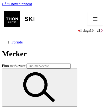
Gå til hovedinnhold
I dag:
10 - 21
Forside
Merker
Butikker
Finn merkevare
Mat og drikke
Helse
Aktiviteter
Tilbud