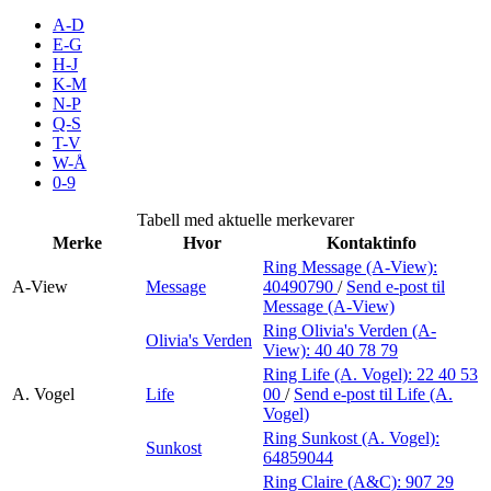
Inspirasjon
A-D
E-G
H-J
K-M
N-P
Søk
Q-S
T-V
W-Å
0-9
Åpningstider
Tabell med aktuelle merkevarer
Merke
Hvor
Kontaktinfo
Praktisk informasjon
Ring Message (A-View):
A-View
Message
40490790
/
Send e-post
til
Ledige stillinger
Message (A-View)
Magasin
Ring Olivia's Verden (A-
Olivia's Verden
View):
40 40 78 79
Gavekort
Ring Life (A. Vogel):
22 40 53
A. Vogel
Life
00
/
Send e-post
til Life (A.
Finn frem
Vogel)
Ring Sunkost (A. Vogel):
Sunkost
Personal Shopper
64859044
Ring Claire (A&C):
907 29