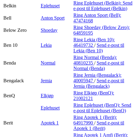
Ring Eplehuset (Belkin):
Send
Belkin
Eplehuset
e-post
til Eplehuset (Belkin)
Ring Anton Sport (Bell):
Bell
Anton Sport
47474168
Ring Shoeday (Below Zero):
Below Zero
Shoeday
64859195
Ring Lekia (Ben 10):
Ben 10
Lekia
46419732
/
Send e-post
til
Lekia (Ben 10)
Ring Normal (Benda):
Benda
Normal
40810235
/
Send e-post
til
Normal (Benda)
Ring Jernia (Bengalack):
Bengalack
Jernia
40005947
/
Send e-post
til
Jernia (Bengalack)
Ring Elkjøp (BenQ):
BenQ
Elkjøp
21002121
Ring Eplehuset (BenQ):
Send
Eplehuset
e-post
til Eplehuset (BenQ)
Ring Apotek 1 (Berit):
Berit
Apotek 1
64917990
/
Send e-post
til
Apotek 1 (Berit)
Ring Apotek 1 Amfi (Berit):