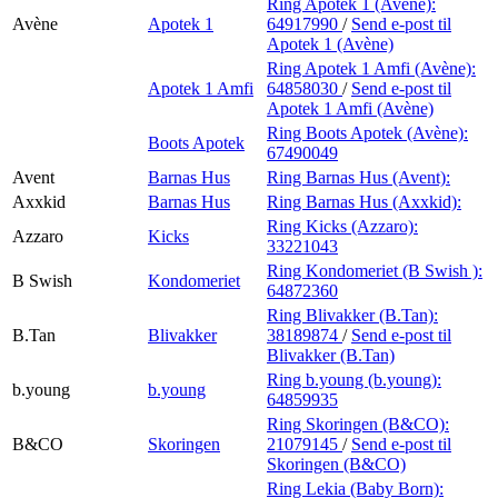
Ring Apotek 1 (Avène):
Avène
Apotek 1
64917990
/
Send e-post
til
Apotek 1 (Avène)
Ring Apotek 1 Amfi (Avène):
Apotek 1 Amfi
64858030
/
Send e-post
til
Apotek 1 Amfi (Avène)
Ring Boots Apotek (Avène):
Boots Apotek
67490049
Avent
Barnas Hus
Ring Barnas Hus (Avent):
Axxkid
Barnas Hus
Ring Barnas Hus (Axxkid):
Ring Kicks (Azzaro):
Azzaro
Kicks
33221043
Ring Kondomeriet (B Swish ):
B Swish
Kondomeriet
64872360
Ring Blivakker (B.Tan):
B.Tan
Blivakker
38189874
/
Send e-post
til
Blivakker (B.Tan)
Ring b.young (b.young):
b.young
b.young
64859935
Ring Skoringen (B&CO):
B&CO
Skoringen
21079145
/
Send e-post
til
Skoringen (B&CO)
Ring Lekia (Baby Born):