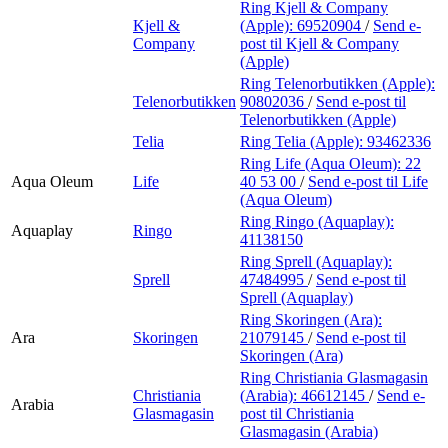
Ring Kjell & Company
Kjell &
(Apple):
69520904
/
Send e-
Company
post
til Kjell & Company
(Apple)
Ring Telenorbutikken (Apple):
Telenorbutikken
90802036
/
Send e-post
til
Telenorbutikken (Apple)
Telia
Ring Telia (Apple):
93462336
Ring Life (Aqua Oleum):
22
Aqua Oleum
Life
40 53 00
/
Send e-post
til Life
(Aqua Oleum)
Ring Ringo (Aquaplay):
Aquaplay
Ringo
41138150
Ring Sprell (Aquaplay):
Sprell
47484995
/
Send e-post
til
Sprell (Aquaplay)
Ring Skoringen (Ara):
Ara
Skoringen
21079145
/
Send e-post
til
Skoringen (Ara)
Ring Christiania Glasmagasin
Christiania
(Arabia):
46612145
/
Send e-
Arabia
Glasmagasin
post
til Christiania
Glasmagasin (Arabia)