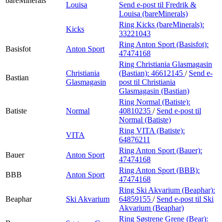
bareMinerals
Louisa
Send e-post
til Fredrik &
Louisa (bareMinerals)
Ring Kicks (bareMinerals):
Kicks
33221043
Ring Anton Sport (Basisfot):
Basisfot
Anton Sport
47474168
Ring Christiania Glasmagasin
Christiania
(Bastian):
46612145
/
Send e-
Bastian
Glasmagasin
post
til Christiania
Glasmagasin (Bastian)
Ring Normal (Batiste):
Batiste
Normal
40810235
/
Send e-post
til
Normal (Batiste)
Ring VITA (Batiste):
VITA
64876211
Ring Anton Sport (Bauer):
Bauer
Anton Sport
47474168
Ring Anton Sport (BBB):
BBB
Anton Sport
47474168
Ring Ski Akvarium (Beaphar):
Beaphar
Ski Akvarium
64859155
/
Send e-post
til Ski
Akvarium (Beaphar)
Ring Søstrene Grene (Bear):