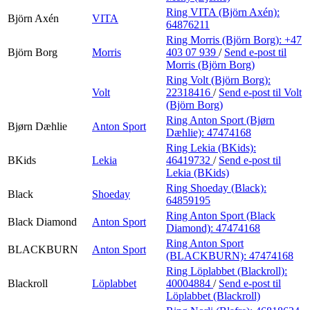
Ring VITA (Björn Axén):
Björn Axén
VITA
64876211
Ring Morris (Björn Borg):
+47
Björn Borg
Morris
403 07 939
/
Send e-post
til
Morris (Björn Borg)
Ring Volt (Björn Borg):
Volt
22318416
/
Send e-post
til Volt
(Björn Borg)
Ring Anton Sport (Bjørn
Bjørn Dæhlie
Anton Sport
Dæhlie):
47474168
Ring Lekia (BKids):
BKids
Lekia
46419732
/
Send e-post
til
Lekia (BKids)
Ring Shoeday (Black):
Black
Shoeday
64859195
Ring Anton Sport (Black
Black Diamond
Anton Sport
Diamond):
47474168
Ring Anton Sport
BLACKBURN
Anton Sport
(BLACKBURN):
47474168
Ring Löplabbet (Blackroll):
Blackroll
Löplabbet
40004884
/
Send e-post
til
Löplabbet (Blackroll)