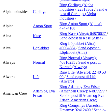
Ring Carlings (Alpha
industries):
22318362
/
Send e-
Alpha industries
Carlings
post
til Carlings (Alpha
industries)
Ring Anton Sport (Alpina):
Alpina
Anton Sport
47474168
Ring Kase (Altea):
64876627
/
Altea
Kase
Send e-post
til Kase (Altea)
Ring Löplabbet (Altra):
Altra
Löplabbet
40004884
/
Send e-post
til
Löplabbet (Altra)
Ring Normal (Always):
Always
Normal
40810235
/
Send e-post
til
Normal (Always)
Ring Life (Alwero):
22 40 53
Alwero
Life
00
/
Send e-post
til Life
(Alwero)
Ring Adam og Eva Frisør
Adam og Eva
(American Crew):
64877277
/
American Crew
Frisør
Send e-post
til Adam og Eva
Frisør (American Crew)
Ring Companys (American
Dreams):
92412400
/
Send e-