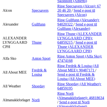
Skonnord (Alberto)
Ring Specsavers (Alcon):
67
Alcon
Specsavers
20 46 20
/
Send e-post
til
Specsavers (Alcon)
Ring Gullfunn (Alexander):
Alexander
Gullfunn
94020322
/
Send e-post
til
Gullfunn (Alexander)
Ring Thune (ALEXANDER
ALEXANDER
LYNGGAARD CPH):
LYNGGAARD
Thune
64859215
/
Send e-post
til
CPH
Thune (ALEXANDER
LYNGGAARD CPH)
Ring Anton Sport (Alfa Sko):
Alfa Sko
Anton Sport
47474168
Ring Fredrik & Louisa (All
Fredrik &
About MEE):
90487171
/
All About MEE
Louisa
Send e-post
til Fredrik &
Louisa (All About MEE)
Ring Shoeday (All Weather):
All Weather
Shoeday
64859195
Ring Norli
(Almanakkforlaget):
46818634
Almanakkforlaget
Norli
/
Send e-post
til Norli
(Almanakkforlaget)