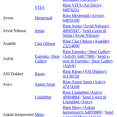
Ring VITA (Art Deco):
VITA
64876211
Ring Mestergull (Arven):
Arven
Mestergull
64859180
Ring Jernia (Arvid Nilsson):
Arvid Nilsson
Jernia
40005947
/
Send e-post
til
Jernia (Arvid Nilsson)
Ring Clas Ohlson (Asaklitt):
Asaklitt
Clas Ohlson
23214000
Ring Eurosko | Shoe Gallery
Eurosko | Shoe
(Asfvlt):
64877900
/
Send e-
Asfvlt
Gallery
post
til Eurosko | Shoe Gallery
(Asfvlt)
Ring Ringo (ASI Dukker):
ASI Dukker
Ringo
41138150
Ring Anton Sport (Asics):
Asics
Anton Sport
47474168
Ring Löplabbet (Asics):
Löplabbet
40004884
/
Send e-post
til
Löplabbet (Asics)
Ring Meny (Askim
bærpresseri):
64859900
/
Send
Askim bærpresseri
Meny
e-post
til Meny (Askim