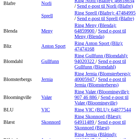
Ring Norli (Blafre):
46818634
Blafre
Norli
/
Send e-post
til Norli (Blafre)
Ring Sprell (Blafre):
47484995
Sprell
/
Send e-post
til Sprell (Blafre)
Ring Meny (Blenda):
Blenda
Meny
64859900
/
Send e-post
til
Meny (Blenda)
Ring Anton Sport (Bliz):
Bliz
Anton Sport
47474168
Ring Gullfunn (Blomdahl):
Blomdahl
Gullfunn
94020322
/
Send e-post
til
Gullfunn (Blomdahl)
Ring Jernia (Blomsterbergs):
Blomsterbergs
Jernia
40005947
/
Send e-post
til
Jernia (Blomsterbergs)
Ring Valør (Bloomingville):
Bloomingville
Valør
907 46 886
/
Send e-post
til
Valør (Bloomingville)
BLU
VIC
Ring VIC (BLU):
64877544
Ring Skonnord (Blæst):
Blæst
Skonnord
64911489
/
Send e-post
til
Skonnord (Blæst)
Ring Jernia (Blåtind):