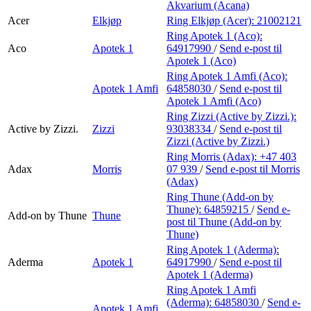
Akvarium (Acana)
Acer
Elkjøp
Ring Elkjøp (Acer):
21002121
Ring Apotek 1 (Aco):
Aco
Apotek 1
64917990
/
Send e-post
til
Apotek 1 (Aco)
Ring Apotek 1 Amfi (Aco):
Apotek 1 Amfi
64858030
/
Send e-post
til
Apotek 1 Amfi (Aco)
Ring Zizzi (Active by Zizzi.):
Active by Zizzi.
Zizzi
93038334
/
Send e-post
til
Zizzi (Active by Zizzi.)
Ring Morris (Adax):
+47 403
Adax
Morris
07 939
/
Send e-post
til Morris
(Adax)
Ring Thune (Add-on by
Thune):
64859215
/
Send e-
Add-on by Thune
Thune
post
til Thune (Add-on by
Thune)
Ring Apotek 1 (Aderma):
Aderma
Apotek 1
64917990
/
Send e-post
til
Apotek 1 (Aderma)
Ring Apotek 1 Amfi
(Aderma):
64858030
/
Send e-
Apotek 1 Amfi