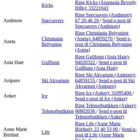
Ring Kicks (Anastasia Beverly
Kicks
Hills):
33221043
Ring Specsavers (Andmore):
Andmore
Specsavers
67 20 46 20
/
Send e-post
til
Specsavers (Andmore)
Ring Christiania Belysning
Christiania
(Aneta):
64859270
/
Send e-
Aneta
Belysning
post
til Christiania Belysning
(Aneta)
Ring Gullfunn (Ania Haie):
Ania Haie
Gullfunn
94020322
/
Send e-post
til
Gullfunn (Ania Haie)
Ring Ski Akvarium (Anipuro):
Anipuro
Ski Akvarium
64859155
/
Send e-post
til Ski
Akvarium (Anipuro)
Ring Ice (Anker):
31095400
/
Anker
Ice
Send e-post
til Ice (Anker)
Ring Telenorbutikken (Anker):
Telenorbutikken
90802036
/
Send e-post
til
Telenorbutikken (Anker)
Ring Life (Anne Marie
Anne Marie
Börlind):
22 40 53 00
/
Send e-
Life
Börlind
post
til Life (Anne Marie