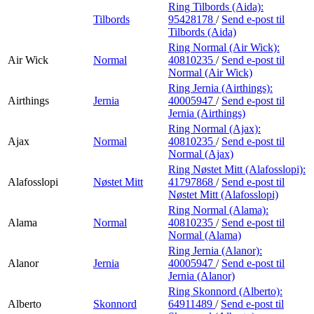
Ring Tilbords (Aida):
Tilbords
95428178
/
Send e-post
til
Tilbords (Aida)
Ring Normal (Air Wick):
Air Wick
Normal
40810235
/
Send e-post
til
Normal (Air Wick)
Ring Jernia (Airthings):
Airthings
Jernia
40005947
/
Send e-post
til
Jernia (Airthings)
Ring Normal (Ajax):
Ajax
Normal
40810235
/
Send e-post
til
Normal (Ajax)
Ring Nøstet Mitt (Alafosslopi):
Alafosslopi
Nøstet Mitt
41797868
/
Send e-post
til
Nøstet Mitt (Alafosslopi)
Ring Normal (Alama):
Alama
Normal
40810235
/
Send e-post
til
Normal (Alama)
Ring Jernia (Alanor):
Alanor
Jernia
40005947
/
Send e-post
til
Jernia (Alanor)
Ring Skonnord (Alberto):
Alberto
Skonnord
64911489
/
Send e-post
til