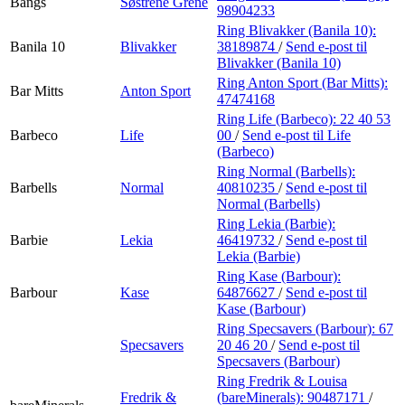
Bangs
Søstrene Grene
98904233
Ring Blivakker (Banila 10):
Banila 10
Blivakker
38189874
/
Send e-post
til
Blivakker (Banila 10)
Ring Anton Sport (Bar Mitts):
Bar Mitts
Anton Sport
47474168
Ring Life (Barbeco):
22 40 53
Barbeco
Life
00
/
Send e-post
til Life
(Barbeco)
Ring Normal (Barbells):
Barbells
Normal
40810235
/
Send e-post
til
Normal (Barbells)
Ring Lekia (Barbie):
Barbie
Lekia
46419732
/
Send e-post
til
Lekia (Barbie)
Ring Kase (Barbour):
Barbour
Kase
64876627
/
Send e-post
til
Kase (Barbour)
Ring Specsavers (Barbour):
67
Specsavers
20 46 20
/
Send e-post
til
Specsavers (Barbour)
Ring Fredrik & Louisa
Fredrik &
(bareMinerals):
90487171
/