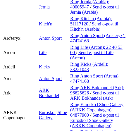
Ring Jernia (Arabia):
Jernia
40005947
/
Send e-post
til
Jernia (Arabia)
Ring Kitch'n (Arabia):
Kitch'n
51117120
/
Send e-post
til
Kitch'n (Arabia)
Ring Anton Sport (Arc'teryx):
Arc'teryx
Anton Sport
47474168
Ring Life (Arcon):
22 40 53
Arcon
Life
00
/
Send e-post
til Life
(Arcon)
Ring Kicks (Ardell):
Ardell
Kicks
33221043
Ring Anton Sport (Arena):
Arena
Anton Sport
47474168
Ring ARK Bokhandel (Ark):
ARK
Ark
96625626
/
Send e-post
til
Bokhandel
ARK Bokhandel (Ark)
Ring Eurosko | Shoe Gallery
(ARKK Copenhagen):
ARKK
Eurosko | Shoe
64877900
/
Send e-post
til
Copenhagen
Gallery
Eurosko | Shoe Gallery
(ARKK Copenhagen)