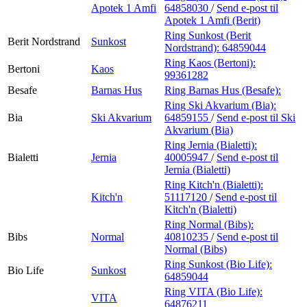
Apotek 1 Amfi
64858030
/
Send e-post
til
Apotek 1 Amfi (Berit)
Ring Sunkost (Berit
Berit Nordstrand
Sunkost
Nordstrand):
64859044
Ring Kaos (Bertoni):
Bertoni
Kaos
99361282
Besafe
Barnas Hus
Ring Barnas Hus (Besafe):
Ring Ski Akvarium (Bia):
Bia
Ski Akvarium
64859155
/
Send e-post
til Ski
Akvarium (Bia)
Ring Jernia (Bialetti):
Bialetti
Jernia
40005947
/
Send e-post
til
Jernia (Bialetti)
Ring Kitch'n (Bialetti):
Kitch'n
51117120
/
Send e-post
til
Kitch'n (Bialetti)
Ring Normal (Bibs):
Bibs
Normal
40810235
/
Send e-post
til
Normal (Bibs)
Ring Sunkost (Bio Life):
Bio Life
Sunkost
64859044
Ring VITA (Bio Life):
VITA
64876211