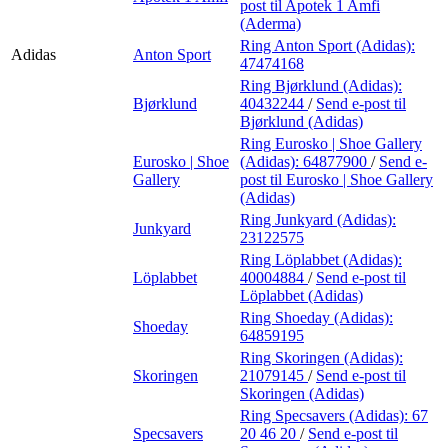
post
til Apotek 1 Amfi
(Aderma)
Ring Anton Sport (Adidas):
Adidas
Anton Sport
47474168
Ring Bjørklund (Adidas):
Bjørklund
40432244
/
Send e-post
til
Bjørklund (Adidas)
Ring Eurosko | Shoe Gallery
Eurosko | Shoe
(Adidas):
64877900
/
Send e-
Gallery
post
til Eurosko | Shoe Gallery
(Adidas)
Ring Junkyard (Adidas):
Junkyard
23122575
Ring Löplabbet (Adidas):
Löplabbet
40004884
/
Send e-post
til
Löplabbet (Adidas)
Ring Shoeday (Adidas):
Shoeday
64859195
Ring Skoringen (Adidas):
Skoringen
21079145
/
Send e-post
til
Skoringen (Adidas)
Ring Specsavers (Adidas):
67
Specsavers
20 46 20
/
Send e-post
til