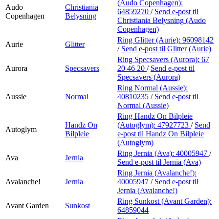
(Audo Copenhagen):
Audo
Christiania
64859270
/
Send e-post
til
Copenhagen
Belysning
Christiania Belysning (Audo
Copenhagen)
Ring Glitter (Aurie):
96098142
Aurie
Glitter
/
Send e-post
til Glitter (Aurie)
Ring Specsavers (Aurora):
67
Aurora
Specsavers
20 46 20
/
Send e-post
til
Specsavers (Aurora)
Ring Normal (Aussie):
Aussie
Normal
40810235
/
Send e-post
til
Normal (Aussie)
Ring Handz On Bilpleie
Handz On
(Autoglym):
47927723
/
Send
Autoglym
Bilpleie
e-post
til Handz On Bilpleie
(Autoglym)
Ring Jernia (Ava):
40005947
/
Ava
Jernia
Send e-post
til Jernia (Ava)
Ring Jernia (Avalanche!):
Avalanche!
Jernia
40005947
/
Send e-post
til
Jernia (Avalanche!)
Ring Sunkost (Avant Garden):
Avant Garden
Sunkost
64859044