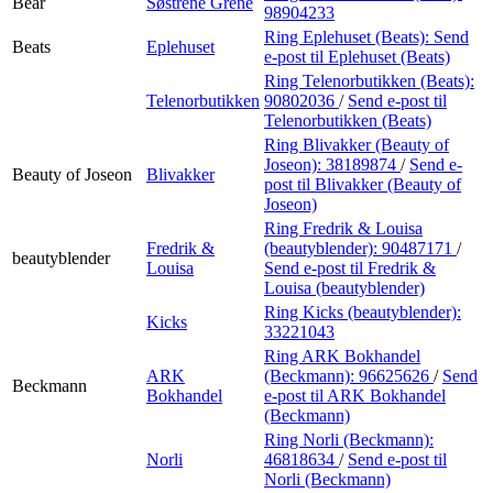
Bear
Søstrene Grene
98904233
Ring Eplehuset (Beats):
Send
Beats
Eplehuset
e-post
til Eplehuset (Beats)
Ring Telenorbutikken (Beats):
Telenorbutikken
90802036
/
Send e-post
til
Telenorbutikken (Beats)
Ring Blivakker (Beauty of
Joseon):
38189874
/
Send e-
Beauty of Joseon
Blivakker
post
til Blivakker (Beauty of
Joseon)
Ring Fredrik & Louisa
Fredrik &
(beautyblender):
90487171
/
beautyblender
Louisa
Send e-post
til Fredrik &
Louisa (beautyblender)
Ring Kicks (beautyblender):
Kicks
33221043
Ring ARK Bokhandel
ARK
(Beckmann):
96625626
/
Send
Beckmann
Bokhandel
e-post
til ARK Bokhandel
(Beckmann)
Ring Norli (Beckmann):
Norli
46818634
/
Send e-post
til
Norli (Beckmann)