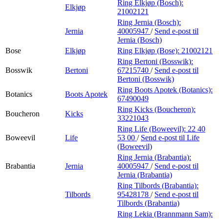
Ring Elkjøp (Bosch):
Elkjøp
21002121
Ring Jernia (Bosch):
Jernia
40005947
/
Send e-post
til
Jernia (Bosch)
Bose
Elkjøp
Ring Elkjøp (Bose):
21002121
Ring Bertoni (Bosswik):
Bosswik
Bertoni
67215740
/
Send e-post
til
Bertoni (Bosswik)
Ring Boots Apotek (Botanics):
Botanics
Boots Apotek
67490049
Ring Kicks (Boucheron):
Boucheron
Kicks
33221043
Ring Life (Boweevil):
22 40
Boweevil
Life
53 00
/
Send e-post
til Life
(Boweevil)
Ring Jernia (Brabantia):
Brabantia
Jernia
40005947
/
Send e-post
til
Jernia (Brabantia)
Ring Tilbords (Brabantia):
Tilbords
95428178
/
Send e-post
til
Tilbords (Brabantia)
Ring Lekia (Brannmann Sam):