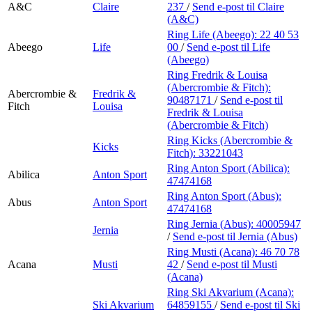
A&C
Claire
237
/
Send e-post
til Claire
(A&C)
Ring Life (Abeego):
22 40 53
Abeego
Life
00
/
Send e-post
til Life
(Abeego)
Ring Fredrik & Louisa
(Abercrombie & Fitch):
Abercrombie &
Fredrik &
90487171
/
Send e-post
til
Fitch
Louisa
Fredrik & Louisa
(Abercrombie & Fitch)
Ring Kicks (Abercrombie &
Kicks
Fitch):
33221043
Ring Anton Sport (Abilica):
Abilica
Anton Sport
47474168
Ring Anton Sport (Abus):
Abus
Anton Sport
47474168
Ring Jernia (Abus):
40005947
Jernia
/
Send e-post
til Jernia (Abus)
Ring Musti (Acana):
46 70 78
Acana
Musti
42
/
Send e-post
til Musti
(Acana)
Ring Ski Akvarium (Acana):
Ski Akvarium
64859155
/
Send e-post
til Ski