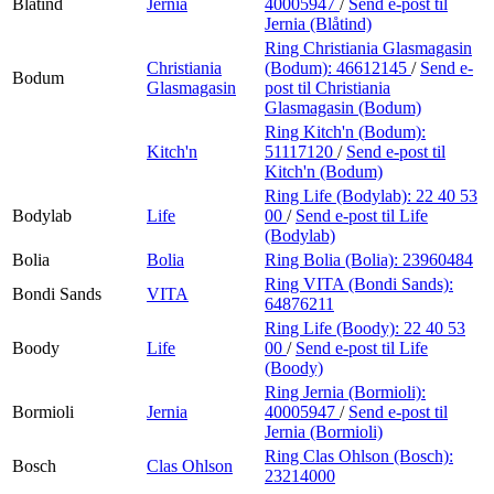
Blåtind
Jernia
40005947
/
Send e-post
til
Jernia (Blåtind)
Ring Christiania Glasmagasin
Christiania
(Bodum):
46612145
/
Send e-
Bodum
Glasmagasin
post
til Christiania
Glasmagasin (Bodum)
Ring Kitch'n (Bodum):
Kitch'n
51117120
/
Send e-post
til
Kitch'n (Bodum)
Ring Life (Bodylab):
22 40 53
Bodylab
Life
00
/
Send e-post
til Life
(Bodylab)
Bolia
Bolia
Ring Bolia (Bolia):
23960484
Ring VITA (Bondi Sands):
Bondi Sands
VITA
64876211
Ring Life (Boody):
22 40 53
Boody
Life
00
/
Send e-post
til Life
(Boody)
Ring Jernia (Bormioli):
Bormioli
Jernia
40005947
/
Send e-post
til
Jernia (Bormioli)
Ring Clas Ohlson (Bosch):
Bosch
Clas Ohlson
23214000