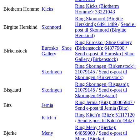
Ring Kicks (Biotherm
Biotherm Homme
Kicks
Homme):
33221043
Ring Skonnord (Birgitte
Herskind):
64911489
/
Send e-
Birgitte Herskind
Skonnord
post
til Skonnord (Birgitte
Herskind)
Ring Eurosko | Shoe Gallery
Eurosko | Shoe
(Birkenstock):
64877900
/
Birkenstock
Gallery
Send e-post
til Eurosko | Shoe
Gallery (Birkenstock)
Ring Skoringen (Birkenstock):
Skoringen
21079145
/
Send e-post
til
Skoringen (Birkenstock)
Ring Skoringen (Bisgaard):
Bisgaard
Skoringen
21079145
/
Send e-post
til
Skoringen (Bisgaard)
Ring Jernia (Bitz):
40005947
/
Bitz
Jernia
Send e-post
til Jernia (Bitz)
Ring Kitch'n (Bitz):
51117120
Kitch'n
/
Send e-post
til Kitch'n (Bitz)
Ring Meny (Bjerke):
Bjerke
Meny
64859900
/
Send e-post
til
Meny (Bjerke)