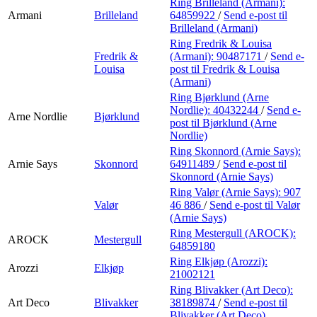
Ring Brilleland (Armani):
Armani
Brilleland
64859922
/
Send e-post
til
Brilleland (Armani)
Ring Fredrik & Louisa
Fredrik &
(Armani):
90487171
/
Send e-
Louisa
post
til Fredrik & Louisa
(Armani)
Ring Bjørklund (Arne
Nordlie):
40432244
/
Send e-
Arne Nordlie
Bjørklund
post
til Bjørklund (Arne
Nordlie)
Ring Skonnord (Arnie Says):
Arnie Says
Skonnord
64911489
/
Send e-post
til
Skonnord (Arnie Says)
Ring Valør (Arnie Says):
907
Valør
46 886
/
Send e-post
til Valør
(Arnie Says)
Ring Mestergull (AROCK):
AROCK
Mestergull
64859180
Ring Elkjøp (Arozzi):
Arozzi
Elkjøp
21002121
Ring Blivakker (Art Deco):
Art Deco
Blivakker
38189874
/
Send e-post
til
Blivakker (Art Deco)