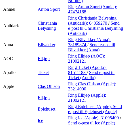
Börlind)
Ring Anton Sport (Anniel):
Anniel
Anton Sport
47474168
Ring Christiania Belysning
Christiania
(Antidark):
64859270
/
Send
Antidark
Belysning
e-post
til Christiania Belysning
(Antidark)
Ring Blivakker (Anua):
Anua
Blivakker
38189874
/
Send e-post
til
Blivakker (Anua)
Ring Elkjøp (AOC):
AOC
Elkjøp
21002121
Ring Ticket (Apollo):
Apollo
Ticket
81511183
/
Send e-post
til
Ticket (Apollo)
Ring Clas Ohlson (Apple):
Apple
Clas Ohlson
23214000
Ring Elkjøp (Apple):
Elkjøp
21002121
Ring Eplehuset (Apple):
Send
Eplehuset
e-post
til Eplehuset (Apple)
Ring Ice (Apple):
31095400
/
Ice
Send e-post
til Ice (Apple)