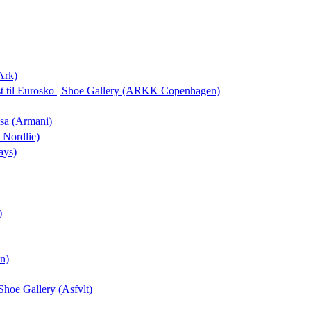
Ark)
st
til Eurosko | Shoe Gallery (ARKK Copenhagen)
isa (Armani)
 Nordlie)
ays)
)
on)
 Shoe Gallery (Asfvlt)