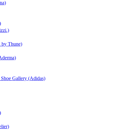
na)
)
zzi.)
n by Thune)
(Aderma)
| Shoe Gallery (Adidas)
)
lier)