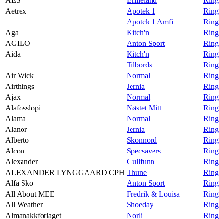
AES
Brilleland
Ring
Aetrex
Apotek 1
Ring
Apotek 1 Amfi
Ring
Aga
Kitch'n
Ring
AGILO
Anton Sport
Ring
Aida
Kitch'n
Ring
Tilbords
Ring
Air Wick
Normal
Ring
Airthings
Jernia
Ring 
Ajax
Normal
Ring
Alafosslopi
Nøstet Mitt
Ring
Alama
Normal
Ring
Alanor
Jernia
Ring
Alberto
Skonnord
Ring
Alcon
Specsavers
Ring
Alexander
Gullfunn
Ring
ALEXANDER LYNGGAARD CPH
Thune
Rin
Alfa Sko
Anton Sport
Ring
All About MEE
Fredrik & Louisa
Ring
All Weather
Shoeday
Ring
Almanakkforlaget
Norli
Ring