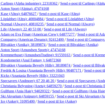
 Carlings (Alpha industries):
22318362
/
Send e-post
til Carlings (Alph
 Anton Sport (Alpina):
47474168
 Kase (Altea):
64876627
/
Send e-post
til Kase (Altea)
 Löplabbet (Altra):
40004884
/
Send e-post
til Löplabbet (Altra)
 Normal (Always):
40810235
/
Send e-post
til Normal (Always)
 Life (Alwero):
22 40 53 00
/
Send e-post
til Life (Alwero)
 Adam og Eva Frisør (American Crew):
64877277
/
Send e-post
til A
 Companys (American Dreams):
92412400
/
Send e-post
til Companys
 Blivakker (Amika):
38189874
/
Send e-post
til Blivakker (Amika)
 Anton Sport (Amundsen Sports):
47474168
 Kremmerhuset (AmundsenTrading):
91559163
/
Send e-post
til Krem
 Kondomeriet (Anal Fantasy ):
64872360
 Blivakker (Anastasia Beverly Hills):
38189874
/
Send e-post
til Bliva
 Fredrik & Louisa (Anastasia Beverly Hills):
90487171
/
Send e-post
t
 Kicks (Anastasia Beverly Hills):
33221043
 Specsavers (Andmore):
67 20 46 20
/
Send e-post
til Specsavers (And
 Christiania Belysning (Aneta):
64859270
/
Send e-post
til Christiania
 Gullfunn (Ania Haie):
94020322
/
Send e-post
til Gullfunn (Ania Haie
 Ski Akvarium (Anipuro):
64859155
/
Send e-post
til Ski Akvarium (A
 Ice (Anker):
31095400
/
Send e-post
til Ice (Anker)