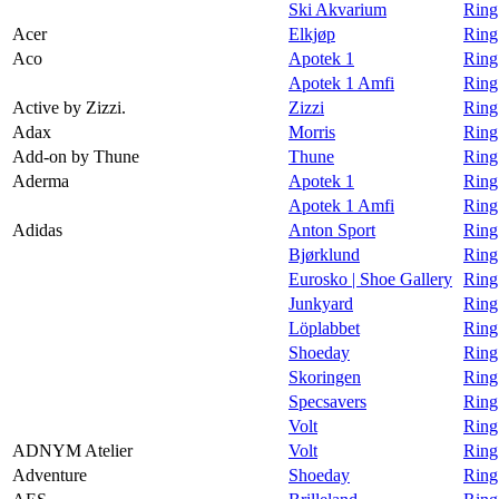
Ski Akvarium
Ring
Magasin
Acer
Elkjøp
Ring
Aco
Apotek 1
Ring
Gavekort
Apotek 1 Amfi
Ring
Finn frem
Active by Zizzi.
Zizzi
Ring 
Adax
Morris
Ring
Personal Shopper
Add-on by Thune
Thune
Ring
Aderma
Apotek 1
Ring
Apotek 1 Amfi
Ring
Adidas
Anton Sport
Ring
Bjørklund
Ring
Eurosko | Shoe Gallery
Ring
Junkyard
Ring
Löplabbet
Ring
Shoeday
Ring
Skoringen
Ring
Specsavers
Ring
Volt
Ring
ADNYM Atelier
Volt
Ring
Adventure
Shoeday
Ring