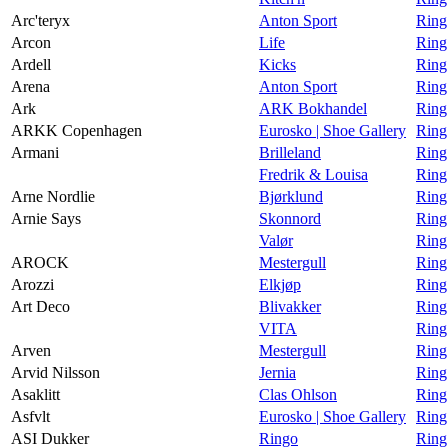
Arc'teryx
Anton Sport
Ring
Arcon
Life
Ring
Ardell
Kicks
Ring
Arena
Anton Sport
Ring
Ark
ARK Bokhandel
Ring
ARKK Copenhagen
Eurosko | Shoe Gallery
Ring
Armani
Brilleland
Ring
Fredrik & Louisa
Ring
Arne Nordlie
Bjørklund
Ring
Arnie Says
Skonnord
Ring
Valør
Ring
AROCK
Mestergull
Ring
Arozzi
Elkjøp
Ring
Art Deco
Blivakker
Ring
VITA
Ring
Arven
Mestergull
Ring
Arvid Nilsson
Jernia
Ring
Asaklitt
Clas Ohlson
Ring
Asfvlt
Eurosko | Shoe Gallery
Ring
ASI Dukker
Ringo
Ring