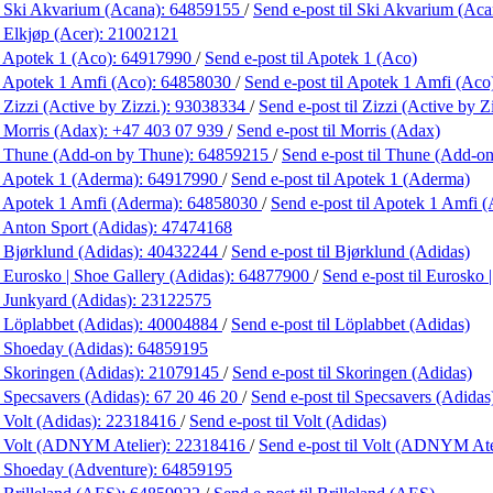
 Ski Akvarium (Acana):
64859155
/
Send e-post
til Ski Akvarium (Aca
 Elkjøp (Acer):
21002121
 Apotek 1 (Aco):
64917990
/
Send e-post
til Apotek 1 (Aco)
 Apotek 1 Amfi (Aco):
64858030
/
Send e-post
til Apotek 1 Amfi (Aco
Zizzi (Active by Zizzi.):
93038334
/
Send e-post
til Zizzi (Active by Zi
 Morris (Adax):
+47 403 07 939
/
Send e-post
til Morris (Adax)
 Thune (Add-on by Thune):
64859215
/
Send e-post
til Thune (Add-o
 Apotek 1 (Aderma):
64917990
/
Send e-post
til Apotek 1 (Aderma)
 Apotek 1 Amfi (Aderma):
64858030
/
Send e-post
til Apotek 1 Amfi 
 Anton Sport (Adidas):
47474168
 Bjørklund (Adidas):
40432244
/
Send e-post
til Bjørklund (Adidas)
 Eurosko | Shoe Gallery (Adidas):
64877900
/
Send e-post
til Eurosko 
 Junkyard (Adidas):
23122575
 Löplabbet (Adidas):
40004884
/
Send e-post
til Löplabbet (Adidas)
 Shoeday (Adidas):
64859195
 Skoringen (Adidas):
21079145
/
Send e-post
til Skoringen (Adidas)
 Specsavers (Adidas):
67 20 46 20
/
Send e-post
til Specsavers (Adidas
 Volt (Adidas):
22318416
/
Send e-post
til Volt (Adidas)
 Volt (ADNYM Atelier):
22318416
/
Send e-post
til Volt (ADNYM Ate
 Shoeday (Adventure):
64859195