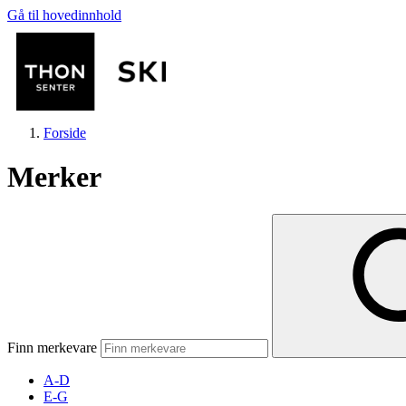
Gå til hovedinnhold
Forside
Merker
Butikker
Mat og drikke
Finn merkevare
Helse
A-D
E-G