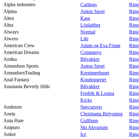
Alpha industries
Carlings
Ring
Alpina
Anton Sport
Ring
Altea
Kase
Ring
Altra
Löplabbet
Ring
Always
Normal
Ring
Alwero
Life
Ring
American Crew
Adam og Eva Frisør
Ring
American Dreams
Companys
Ring
Amika
Blivakker
Ring
Amundsen Sports
Anton Sport
Ring
AmundsenTrading
Kremmerhuset
Ring
Anal Fantasy
Kondomeriet
Ring
Anastasia Beverly Hills
Blivakker
Ring
Fredrik & Louisa
Ring
Kicks
Ring
Andmore
Specsavers
Ring
Aneta
Christiania Belysning
Ring
Ania Haie
Gullfunn
Ring
Anipuro
Ski Akvarium
Ring
Anker
Ice
Ring