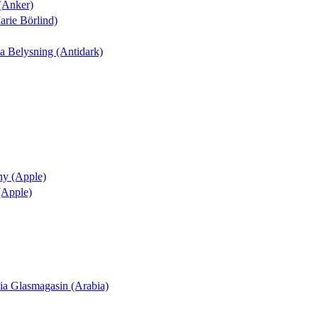
 (Anker)
arie Börlind)
nia Belysning (Antidark)
ny (Apple)
 (Apple)
ania Glasmagasin (Arabia)