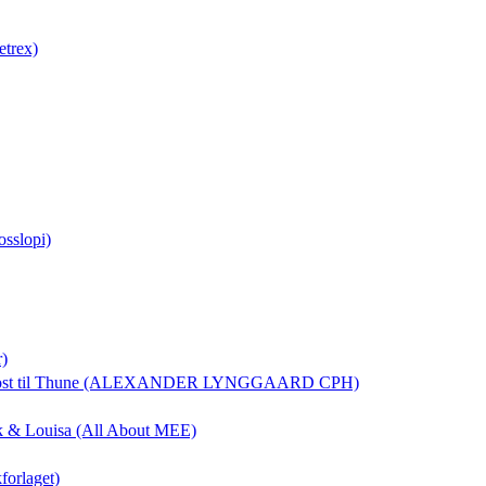
etrex)
osslopi)
r)
ost
til Thune (ALEXANDER LYNGGAARD CPH)
rik & Louisa (All About MEE)
forlaget)