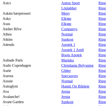
Asics
Anton Sport
Ring
Löplabbet
Ring
Askim bærpresseri
Meny
Ring
Asko
Elkjøp
Ring
Asus
Elkjøp
Ring
Atelier Rêve
Companys
Ring
Athea
Normal
Ring
Atkins
Sunkost
Ring
Attends
Apotek 1
Ring
Apotek 1 Amfi
Ring
Boots Apotek
Ring
Aubade Paris
Marinka
Ring
Audo Copenhagen
Christiania Belysning
Ring
Aurie
Glitter
Ring 
Aurora
Specsavers
Ring
Aussie
Normal
Ring
Autoglym
Handz On Bilpleie
Ring
Ava
Jernia
Ring
Avalanche!
Jernia
Ring
Avant Garden
Sunkost
Ring