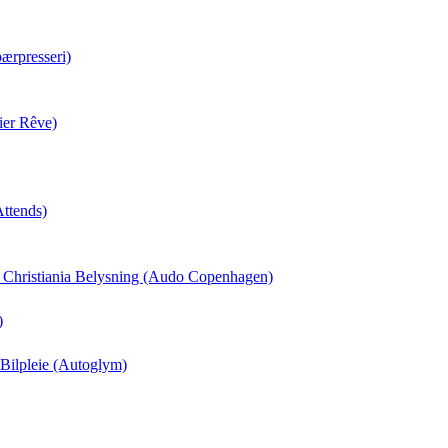
ærpresseri)
ier Rêve)
Attends)
il Christiania Belysning (Audo Copenhagen)
)
 Bilpleie (Autoglym)