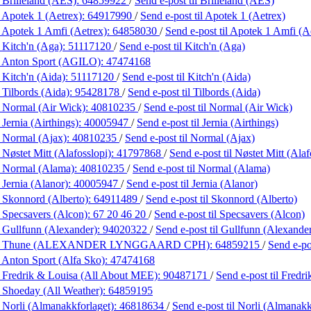
 Brilleland (AES):
64859922
/
Send e-post
til Brilleland (AES)
 Apotek 1 (Aetrex):
64917990
/
Send e-post
til Apotek 1 (Aetrex)
 Apotek 1 Amfi (Aetrex):
64858030
/
Send e-post
til Apotek 1 Amfi (A
 Kitch'n (Aga):
51117120
/
Send e-post
til Kitch'n (Aga)
 Anton Sport (AGILO):
47474168
 Kitch'n (Aida):
51117120
/
Send e-post
til Kitch'n (Aida)
 Tilbords (Aida):
95428178
/
Send e-post
til Tilbords (Aida)
 Normal (Air Wick):
40810235
/
Send e-post
til Normal (Air Wick)
Jernia (Airthings):
40005947
/
Send e-post
til Jernia (Airthings)
 Normal (Ajax):
40810235
/
Send e-post
til Normal (Ajax)
 Nøstet Mitt (Alafosslopi):
41797868
/
Send e-post
til Nøstet Mitt (Alaf
 Normal (Alama):
40810235
/
Send e-post
til Normal (Alama)
 Jernia (Alanor):
40005947
/
Send e-post
til Jernia (Alanor)
 Skonnord (Alberto):
64911489
/
Send e-post
til Skonnord (Alberto)
 Specsavers (Alcon):
67 20 46 20
/
Send e-post
til Specsavers (Alcon)
 Gullfunn (Alexander):
94020322
/
Send e-post
til Gullfunn (Alexande
g Thune (ALEXANDER LYNGGAARD CPH):
64859215
/
Send e-p
 Anton Sport (Alfa Sko):
47474168
 Fredrik & Louisa (All About MEE):
90487171
/
Send e-post
til Fred
 Shoeday (All Weather):
64859195
 Norli (Almanakkforlaget):
46818634
/
Send e-post
til Norli (Almanakk