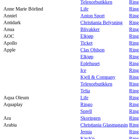
Telenorbutikken
Ring
Anne Marie Börlind
Life
Ring
Anniel
Anton Sport
Ring
Antidark
Christiania Belysning
Ring
Anua
Blivakker
Ring
AOC
Elkjøp
Ring
Apollo
Ticket
Ring
Apple
Clas Ohlson
Ring
Elkjøp
Ring
Eplehuset
Ring
Ice
Ring
Kjell & Company
Ring
Telenorbutikken
Ring
Telia
Ring
Aqua Oleum
Life
Ring
Aquaplay
Ringo
Ring
Sprell
Ring
Ara
Skoringen
Ring
Arabia
Christiania Glasmagasin
Ring
Jernia
Ring
Kitch'n
Ring