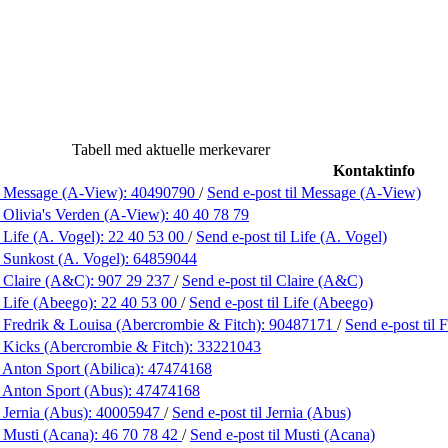
Tabell med aktuelle merkevarer
Kontaktinfo
 Message (A-View):
40490790
/
Send e-post
til Message (A-View)
 Olivia's Verden (A-View):
40 40 78 79
 Life (A. Vogel):
22 40 53 00
/
Send e-post
til Life (A. Vogel)
 Sunkost (A. Vogel):
64859044
 Claire (A&C):
907 29 237
/
Send e-post
til Claire (A&C)
 Life (Abeego):
22 40 53 00
/
Send e-post
til Life (Abeego)
 Fredrik & Louisa (Abercrombie & Fitch):
90487171
/
Send e-post
til
 Kicks (Abercrombie & Fitch):
33221043
 Anton Sport (Abilica):
47474168
 Anton Sport (Abus):
47474168
 Jernia (Abus):
40005947
/
Send e-post
til Jernia (Abus)
 Musti (Acana):
46 70 78 42
/
Send e-post
til Musti (Acana)