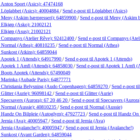
 Anton Sport (Asics):
47474168
 Löplabbet (Asics):
40004884
/
Send e-post
til Löplabbet (Asics)
 Meny (Askim bærpresseri):
64859900
/
Send e-post
til Meny (Askim b
 Elkjøp (Asko):
21002121
 Elkjøp (Asus):
21002121
 Companys (Atelier Rêve):
92412400
/
Send e-post
til Companys (Atel
 Normal (Athea):
40810235
/
Send e-post
til Normal (Athea)
 Sunkost (Atkins):
64859044
 Apotek 1 (Attends):
64917990
/
Send e-post
til Apotek 1 (Attends)
 Apotek 1 Amfi (Attends):
64858030
/
Send e-post
til Apotek 1 Amfi (
 Boots Apotek (Attends):
67490049
 Marinka (Aubade Paris):
64877771
 Christiania Belysning (Audo Copenhagen):
64859270
/
Send e-post
t
Glitter (Aurie):
96098142
/
Send e-post
til Glitter (Aurie)
 Specsavers (Aurora):
67 20 46 20
/
Send e-post
til Specsavers (Aurora
 Normal (Aussie):
40810235
/
Send e-post
til Normal (Aussie)
 Handz On Bilpleie (Autoglym):
47927723
/
Send e-post
til Handz On
 Jernia (Ava):
40005947
/
Send e-post
til Jernia (Ava)
 Jernia (Avalanche!):
40005947
/
Send e-post
til Jernia (Avalanche!)
 Sunkost (Avant Garden):
64859044