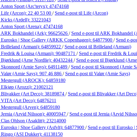
 Anton Sport (Arc'teryx):
47474168
 Life (Arcon):
22 40 53 00
/
Send e-post
til Life (Arcon)
 Kicks (Ardell):
33221043
 Anton Sport (Arena):
47474168
 ARK Bokhandel (Ark):
96625626
/
Send e-post
til ARK Bokhandel (
 Eurosko | Shoe Gallery (ARKK Copenhagen):
64877900
/
Send e-po
 Brilleland (Armani):
64859922
/
Send e-post
til Brilleland (Armani)
 Fredrik & Louisa (Armani):
90487171
/
Send e-post
til Fredrik & Lou
 Bjørklund (Arne Nordlie):
40432244
/
Send e-post
til Bjørklund (Arne
 Skonnord (Arnie Says):
64911489
/
Send e-post
til Skonnord (Arnie S
 Valør (Arnie Says):
907 46 886
/
Send e-post
til Valør (Arnie Says)
 Mestergull (AROCK):
64859180
 Elkjøp (Arozzi):
21002121
 Blivakker (Art Deco):
38189874
/
Send e-post
til Blivakker (Art Deco
 VITA (Art Deco):
64876211
 Mestergull (Arven):
64859180
 Jernia (Arvid Nilsson):
40005947
/
Send e-post
til Jernia (Arvid Nilss
 Clas Ohlson (Asaklitt):
23214000
 Eurosko | Shoe Gallery (Asfvlt):
64877900
/
Send e-post
til Eurosko |
 Ringo (ASI Dukker):
41138150