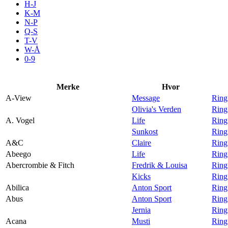
H-J
Aktiviteter
K-M
N-P
Q-S
T-V
Tilbud
W-Å
0-9
Inspirasjon
Merke
Hvor
A-View
Message
Ring
Olivia's Verden
Ring
A. Vogel
Life
Ring
Søk
Sunkost
Ring
A&C
Claire
Ring
Abeego
Life
Ring
Abercrombie & Fitch
Fredrik & Louisa
Ring
Kicks
Ring
Åpningstider
Abilica
Anton Sport
Ring
Abus
Anton Sport
Ring
Praktisk informasjon
Jernia
Ring
Ledige stillinger
Acana
Musti
Ring