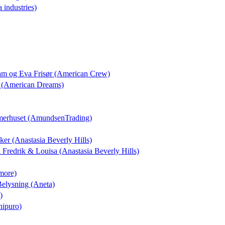
a industries)
dam og Eva Frisør (American Crew)
 (American Dreams)
merhuset (AmundsenTrading)
kker (Anastasia Beverly Hills)
il Fredrik & Louisa (Anastasia Beverly Hills)
more)
 Belysning (Aneta)
)
nipuro)