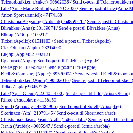
 Telenorbutikken (Anker):
90802036
/
Send e-post
til Telenorbutikken
 Life (Anne Marie Börlind):
22 40 53 00
/
Send e-post
til Life (Anne M
 Anton Sport (Anniel):
47474168
 Christiania Belysning (Antidark):
64859270
/
Send e-post
til Christia
 Blivakker (Anua):
38189874
/
Send e-post
til Blivakker (Anua)
 Elkjøp (AOC):
21002121
 Ticket (Apollo):
81511183
/
Send e-post
til Ticket (Apollo)
 Clas Ohlson (Apple):
23214000
 Elkjøp (Apple):
21002121
 Eplehuset (Apple):
Send e-post
til Eplehuset (Apple)
 Ice (Apple):
31095400
/
Send e-post
til Ice (Apple)
 Kjell & Company (Apple):
69520904
/
Send e-post
til Kjell & Compa
 Telenorbutikken (Apple):
90802036
/
Send e-post
til Telenorbutikken
 Telia (Apple):
93462336
 Life (Aqua Oleum):
22 40 53 00
/
Send e-post
til Life (Aqua Oleum)
 Ringo (Aquaplay):
41138150
 Sprell (Aquaplay):
47484995
/
Send e-post
til Sprell (Aquaplay)
 Skoringen (Ara):
21079145
/
Send e-post
til Skoringen (Ara)
 Christiania Glasmagasin (Arabia):
46612145
/
Send e-post
til Christi
 Jernia (Arabia):
40005947
/
Send e-post
til Jernia (Arabia)
 Kitch'n (Arabia):
51117120
/
Send e-post
til Kitch'n (Arabia)