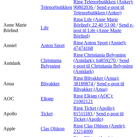
Ring Telenorbutikken (Anker):
Telenorbutikken
90802036
/
Send e-post
til
Telenorbutikken (Anker)
Ring Life (Anne Marie
Anne Marie
Börlind):
22 40 53 00
/
Send e-
Life
Börlind
post
til Life (Anne Marie
Börlind)
Ring Anton Sport (Anniel):
Anniel
Anton Sport
47474168
Ring Christiania Belysning
Christiania
(Antidark):
64859270
/
Send
Antidark
Belysning
e-post
til Christiania Belysning
(Antidark)
Ring Blivakker (Anua):
Anua
Blivakker
38189874
/
Send e-post
til
Blivakker (Anua)
Ring Elkjøp (AOC):
AOC
Elkjøp
21002121
Ring Ticket (Apollo):
Apollo
Ticket
81511183
/
Send e-post
til
Ticket (Apollo)
Ring Clas Ohlson (Apple):
Apple
Clas Ohlson
23214000