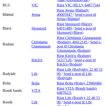
BLU
VIC
Ring VIC (BLU):
64877544
Ring Jernia (Blåtind):
Blåtind
Jernia
40005947
/
Send e-post
til
Jernia (Blåtind)
Ring Skonnord (Blæst):
Blæst
Skonnord
64911489
/
Send e-post
til
Skonnord (Blæst)
Ring Christiania Glasmagasin
Christiania
(Bodum):
46612145
/
Send e-
Bodum
Glasmagasin
post
til Christiania
Glasmagasin (Bodum)
Ring Kitch'n (Bodum):
Kitch'n
51117120
/
Send e-post
til
Kitch'n (Bodum)
Ring Life (Bodylab):
22 40 53
Bodylab
Life
00
/
Send e-post
til Life
(Bodylab)
Bolia
Bolia
Ring Bolia (Bolia):
23960484
Ring VITA (Bondi Sands):
Bondi Sands
VITA
64876211
Ring Life (Boody):
22 40 53
Boody
Life
00
/
Send e-post
til Life