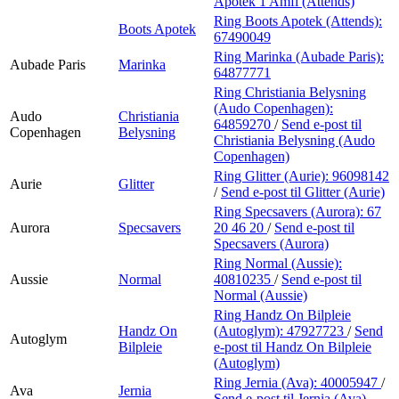
Apotek 1 Amfi (Attends)
Ring Boots Apotek (Attends):
Boots Apotek
67490049
Ring Marinka (Aubade Paris):
Aubade Paris
Marinka
64877771
Ring Christiania Belysning
(Audo Copenhagen):
Audo
Christiania
64859270
/
Send e-post
til
Copenhagen
Belysning
Christiania Belysning (Audo
Copenhagen)
Ring Glitter (Aurie):
96098142
Aurie
Glitter
/
Send e-post
til Glitter (Aurie)
Ring Specsavers (Aurora):
67
Aurora
Specsavers
20 46 20
/
Send e-post
til
Specsavers (Aurora)
Ring Normal (Aussie):
Aussie
Normal
40810235
/
Send e-post
til
Normal (Aussie)
Ring Handz On Bilpleie
Handz On
(Autoglym):
47927723
/
Send
Autoglym
Bilpleie
e-post
til Handz On Bilpleie
(Autoglym)
Ring Jernia (Ava):
40005947
/
Ava
Jernia
Send e-post
til Jernia (Ava)