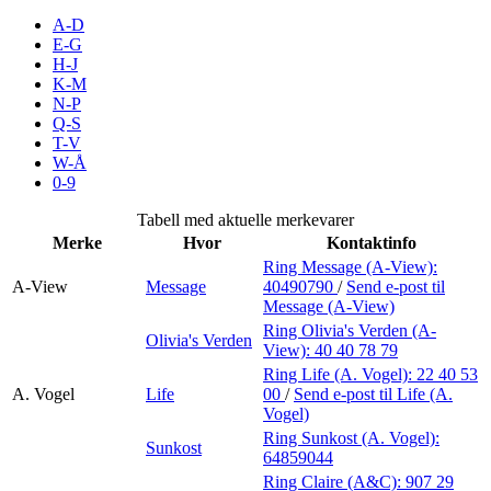
Inspirasjon
A-D
E-G
H-J
K-M
N-P
Søk
Q-S
T-V
W-Å
0-9
Åpningstider
Tabell med aktuelle merkevarer
Merke
Hvor
Kontaktinfo
Praktisk informasjon
Ring Message (A-View):
A-View
Message
40490790
/
Send e-post
til
Ledige stillinger
Message (A-View)
Magasin
Ring Olivia's Verden (A-
Olivia's Verden
View):
40 40 78 79
Gavekort
Ring Life (A. Vogel):
22 40 53
A. Vogel
Life
00
/
Send e-post
til Life (A.
Finn frem
Vogel)
Ring Sunkost (A. Vogel):
Sunkost
Personal Shopper
64859044
Ring Claire (A&C):
907 29