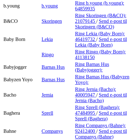
Ring b.young (b.young):
b.young
b.young
64859935
Ring Skoringen (B&CO):
B&CO
Skoringen
21079145
/
Send e-post
til
Skoringen (B&CO)
Ring Lekia (Baby Born):
Baby Born
Lekia
46419732
/
Send e-post
til
Lekia (Baby Born)
Ring Ringo (Baby Born):
Ringo
41138150
Ring Barnas Hus
Babyjogger
Barnas Hus
(Babyjogger):
Ring Barnas Hus (Babyzen
Babyzen Yoyo
Barnas Hus
Yoyo):
Ring Jernia (Bacho):
Bacho
Jernia
40005947
/
Send e-post
til
Jernia (Bacho)
Ring Sprell (Baghera):
Baghera
Sprell
47484995
/
Send e-post
til
Sprell (Baghera)
Ring Companys (Bahne):
Bahne
Companys
92412400
/
Send e-post
til
Companys (Bahne)