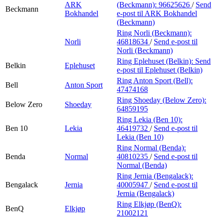
ARK
(Beckmann):
96625626
/
Send
Beckmann
Bokhandel
e-post
til ARK Bokhandel
(Beckmann)
Ring Norli (Beckmann):
Norli
46818634
/
Send e-post
til
Norli (Beckmann)
Ring Eplehuset (Belkin):
Send
Belkin
Eplehuset
e-post
til Eplehuset (Belkin)
Ring Anton Sport (Bell):
Bell
Anton Sport
47474168
Ring Shoeday (Below Zero):
Below Zero
Shoeday
64859195
Ring Lekia (Ben 10):
Ben 10
Lekia
46419732
/
Send e-post
til
Lekia (Ben 10)
Ring Normal (Benda):
Benda
Normal
40810235
/
Send e-post
til
Normal (Benda)
Ring Jernia (Bengalack):
Bengalack
Jernia
40005947
/
Send e-post
til
Jernia (Bengalack)
Ring Elkjøp (BenQ):
BenQ
Elkjøp
21002121