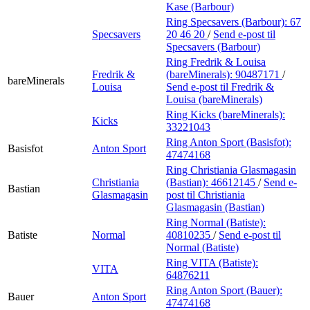
Kase (Barbour)
Ring Specsavers (Barbour):
67
Specsavers
20 46 20
/
Send e-post
til
Specsavers (Barbour)
Ring Fredrik & Louisa
Fredrik &
(bareMinerals):
90487171
/
bareMinerals
Louisa
Send e-post
til Fredrik &
Louisa (bareMinerals)
Ring Kicks (bareMinerals):
Kicks
33221043
Ring Anton Sport (Basisfot):
Basisfot
Anton Sport
47474168
Ring Christiania Glasmagasin
Christiania
(Bastian):
46612145
/
Send e-
Bastian
Glasmagasin
post
til Christiania
Glasmagasin (Bastian)
Ring Normal (Batiste):
Batiste
Normal
40810235
/
Send e-post
til
Normal (Batiste)
Ring VITA (Batiste):
VITA
64876211
Ring Anton Sport (Bauer):
Bauer
Anton Sport
47474168