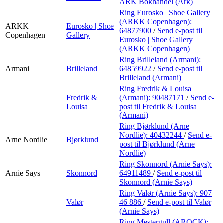
ARK Bokhandel (Ark)
Ring Eurosko | Shoe Gallery
(ARKK Copenhagen):
ARKK
Eurosko | Shoe
64877900
/
Send e-post
til
Copenhagen
Gallery
Eurosko | Shoe Gallery
(ARKK Copenhagen)
Ring Brilleland (Armani):
Armani
Brilleland
64859922
/
Send e-post
til
Brilleland (Armani)
Ring Fredrik & Louisa
Fredrik &
(Armani):
90487171
/
Send e-
Louisa
post
til Fredrik & Louisa
(Armani)
Ring Bjørklund (Arne
Nordlie):
40432244
/
Send e-
Arne Nordlie
Bjørklund
post
til Bjørklund (Arne
Nordlie)
Ring Skonnord (Arnie Says):
Arnie Says
Skonnord
64911489
/
Send e-post
til
Skonnord (Arnie Says)
Ring Valør (Arnie Says):
907
Valør
46 886
/
Send e-post
til Valør
(Arnie Says)
Ring Mestergull (AROCK):