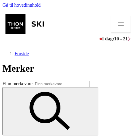
Gå til hovedinnhold
I dag:
10 - 21
Forside
Merker
Butikker
Finn merkevare
Mat og drikke
Helse
Aktiviteter
Tilbud