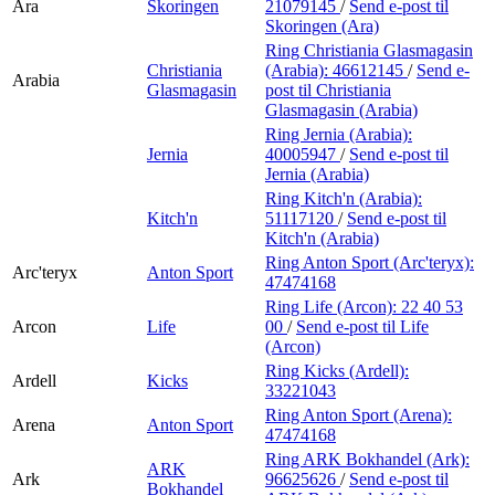
Ara
Skoringen
21079145
/
Send e-post
til
Skoringen (Ara)
Ring Christiania Glasmagasin
Christiania
(Arabia):
46612145
/
Send e-
Arabia
Glasmagasin
post
til Christiania
Glasmagasin (Arabia)
Ring Jernia (Arabia):
Jernia
40005947
/
Send e-post
til
Jernia (Arabia)
Ring Kitch'n (Arabia):
Kitch'n
51117120
/
Send e-post
til
Kitch'n (Arabia)
Ring Anton Sport (Arc'teryx):
Arc'teryx
Anton Sport
47474168
Ring Life (Arcon):
22 40 53
Arcon
Life
00
/
Send e-post
til Life
(Arcon)
Ring Kicks (Ardell):
Ardell
Kicks
33221043
Ring Anton Sport (Arena):
Arena
Anton Sport
47474168
Ring ARK Bokhandel (Ark):
ARK
Ark
96625626
/
Send e-post
til
Bokhandel