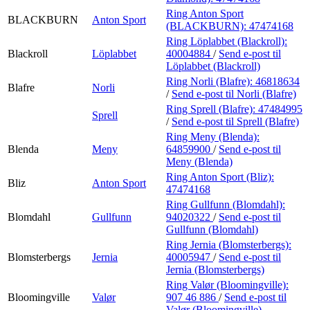
Ring Anton Sport
BLACKBURN
Anton Sport
(BLACKBURN):
47474168
Ring Löplabbet (Blackroll):
Blackroll
Löplabbet
40004884
/
Send e-post
til
Löplabbet (Blackroll)
Ring Norli (Blafre):
46818634
Blafre
Norli
/
Send e-post
til Norli (Blafre)
Ring Sprell (Blafre):
47484995
Sprell
/
Send e-post
til Sprell (Blafre)
Ring Meny (Blenda):
Blenda
Meny
64859900
/
Send e-post
til
Meny (Blenda)
Ring Anton Sport (Bliz):
Bliz
Anton Sport
47474168
Ring Gullfunn (Blomdahl):
Blomdahl
Gullfunn
94020322
/
Send e-post
til
Gullfunn (Blomdahl)
Ring Jernia (Blomsterbergs):
Blomsterbergs
Jernia
40005947
/
Send e-post
til
Jernia (Blomsterbergs)
Ring Valør (Bloomingville):
Bloomingville
Valør
907 46 886
/
Send e-post
til
Valør (Bloomingville)