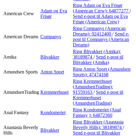
Ring Adam og Eva Frisør
Adam og Eva
(American Crew):
64877277
/
American Crew
Frisør
Send e-post
til Adam og Eva
Frisør (American Crew)
Ring Companys (American
Dreams):
92412400
/
Send e-
American Dreams
Companys
post
til Companys (American
Dreams)
Ring Blivakker (Amika):
Amika
Blivakker
38189874
/
Send e-post
til
Blivakker (Amika)
Ring Anton Sport (Amundsen
Amundsen Sports
Anton Sport
Sports):
47474168
Ring Kremmerhuset
(AmundsenTrading):
AmundsenTrading
Kremmerhuset
91559163
/
Send e-post
til
Kremmerhuset
(AmundsenTrading)
Ring Kondomeriet (Anal
Anal Fantasy
Kondomeriet
Fantasy ):
64872360
Ring Blivakker (Anastasia
Anastasia Beverly
Beverly Hills):
38189874
/
Blivakker
Hills
Send e-post
til Blivakker