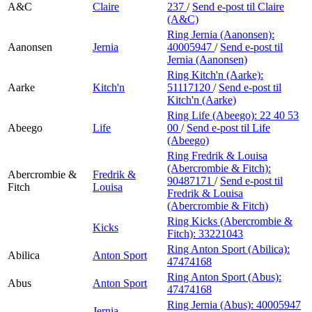
A&C
Claire
237
/
Send e-post
til Claire
(A&C)
Ring Jernia (Aanonsen):
Aanonsen
Jernia
40005947
/
Send e-post
til
Jernia (Aanonsen)
Ring Kitch'n (Aarke):
Aarke
Kitch'n
51117120
/
Send e-post
til
Kitch'n (Aarke)
Ring Life (Abeego):
22 40 53
Abeego
Life
00
/
Send e-post
til Life
(Abeego)
Ring Fredrik & Louisa
(Abercrombie & Fitch):
Abercrombie &
Fredrik &
90487171
/
Send e-post
til
Fitch
Louisa
Fredrik & Louisa
(Abercrombie & Fitch)
Ring Kicks (Abercrombie &
Kicks
Fitch):
33221043
Ring Anton Sport (Abilica):
Abilica
Anton Sport
47474168
Ring Anton Sport (Abus):
Abus
Anton Sport
47474168
Ring Jernia (Abus):
40005947
Jernia