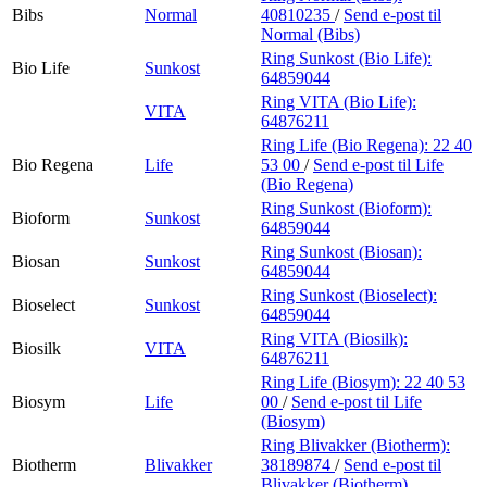
Bibs
Normal
40810235
/
Send e-post
til
Normal (Bibs)
Ring Sunkost (Bio Life):
Bio Life
Sunkost
64859044
Ring VITA (Bio Life):
VITA
64876211
Ring Life (Bio Regena):
22 40
Bio Regena
Life
53 00
/
Send e-post
til Life
(Bio Regena)
Ring Sunkost (Bioform):
Bioform
Sunkost
64859044
Ring Sunkost (Biosan):
Biosan
Sunkost
64859044
Ring Sunkost (Bioselect):
Bioselect
Sunkost
64859044
Ring VITA (Biosilk):
Biosilk
VITA
64876211
Ring Life (Biosym):
22 40 53
Biosym
Life
00
/
Send e-post
til Life
(Biosym)
Ring Blivakker (Biotherm):
Biotherm
Blivakker
38189874
/
Send e-post
til
Blivakker (Biotherm)