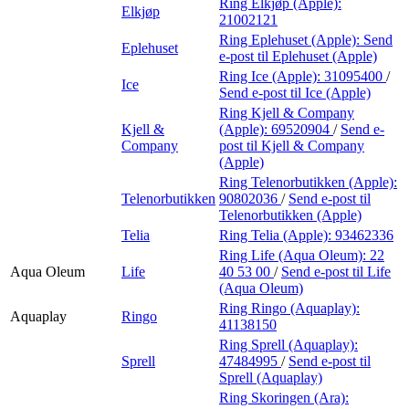
Ring Elkjøp (Apple):
Elkjøp
21002121
Ring Eplehuset (Apple):
Send
Eplehuset
e-post
til Eplehuset (Apple)
Ring Ice (Apple):
31095400
/
Ice
Send e-post
til Ice (Apple)
Ring Kjell & Company
Kjell &
(Apple):
69520904
/
Send e-
Company
post
til Kjell & Company
(Apple)
Ring Telenorbutikken (Apple):
Telenorbutikken
90802036
/
Send e-post
til
Telenorbutikken (Apple)
Telia
Ring Telia (Apple):
93462336
Ring Life (Aqua Oleum):
22
Aqua Oleum
Life
40 53 00
/
Send e-post
til Life
(Aqua Oleum)
Ring Ringo (Aquaplay):
Aquaplay
Ringo
41138150
Ring Sprell (Aquaplay):
Sprell
47484995
/
Send e-post
til
Sprell (Aquaplay)
Ring Skoringen (Ara):