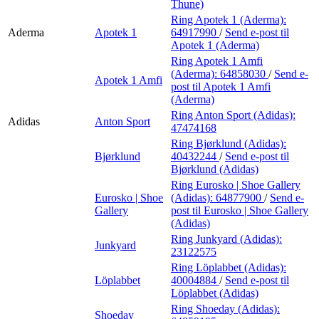
Thune)
Ring Apotek 1 (Aderma):
Aderma
Apotek 1
64917990
/
Send e-post
til
Apotek 1 (Aderma)
Ring Apotek 1 Amfi
(Aderma):
64858030
/
Send e-
Apotek 1 Amfi
post
til Apotek 1 Amfi
(Aderma)
Ring Anton Sport (Adidas):
Adidas
Anton Sport
47474168
Ring Bjørklund (Adidas):
Bjørklund
40432244
/
Send e-post
til
Bjørklund (Adidas)
Ring Eurosko | Shoe Gallery
Eurosko | Shoe
(Adidas):
64877900
/
Send e-
Gallery
post
til Eurosko | Shoe Gallery
(Adidas)
Ring Junkyard (Adidas):
Junkyard
23122575
Ring Löplabbet (Adidas):
Löplabbet
40004884
/
Send e-post
til
Löplabbet (Adidas)
Ring Shoeday (Adidas):
Shoeday