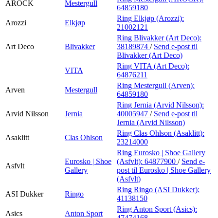
AROCK
Mestergull
64859180
Ring Elkjøp (Arozzi):
Arozzi
Elkjøp
21002121
Ring Blivakker (Art Deco):
Art Deco
Blivakker
38189874
/
Send e-post
til
Blivakker (Art Deco)
Ring VITA (Art Deco):
VITA
64876211
Ring Mestergull (Arven):
Arven
Mestergull
64859180
Ring Jernia (Arvid Nilsson):
Arvid Nilsson
Jernia
40005947
/
Send e-post
til
Jernia (Arvid Nilsson)
Ring Clas Ohlson (Asaklitt):
Asaklitt
Clas Ohlson
23214000
Ring Eurosko | Shoe Gallery
Eurosko | Shoe
(Asfvlt):
64877900
/
Send e-
Asfvlt
Gallery
post
til Eurosko | Shoe Gallery
(Asfvlt)
Ring Ringo (ASI Dukker):
ASI Dukker
Ringo
41138150
Ring Anton Sport (Asics):
Asics
Anton Sport
47474168