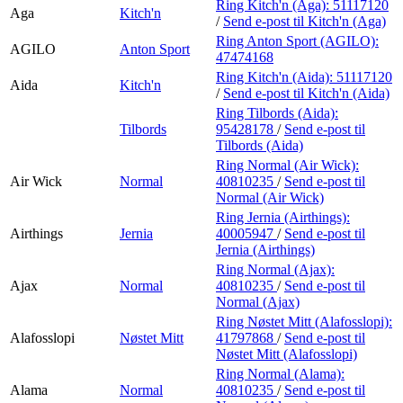
Ring Kitch'n (Aga):
51117120
Aga
Kitch'n
/
Send e-post
til Kitch'n (Aga)
Ring Anton Sport (AGILO):
AGILO
Anton Sport
47474168
Ring Kitch'n (Aida):
51117120
Aida
Kitch'n
/
Send e-post
til Kitch'n (Aida)
Ring Tilbords (Aida):
Tilbords
95428178
/
Send e-post
til
Tilbords (Aida)
Ring Normal (Air Wick):
Air Wick
Normal
40810235
/
Send e-post
til
Normal (Air Wick)
Ring Jernia (Airthings):
Airthings
Jernia
40005947
/
Send e-post
til
Jernia (Airthings)
Ring Normal (Ajax):
Ajax
Normal
40810235
/
Send e-post
til
Normal (Ajax)
Ring Nøstet Mitt (Alafosslopi):
Alafosslopi
Nøstet Mitt
41797868
/
Send e-post
til
Nøstet Mitt (Alafosslopi)
Ring Normal (Alama):
Alama
Normal
40810235
/
Send e-post
til