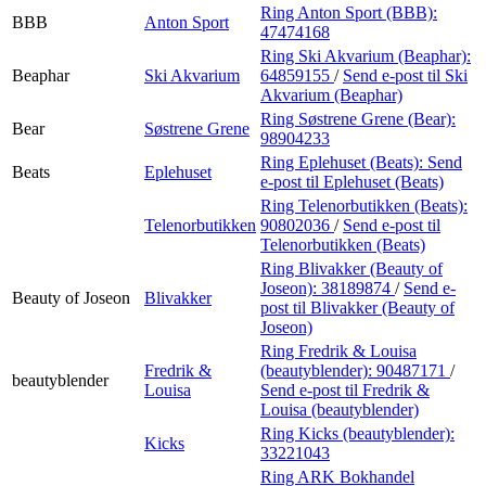
Ring Anton Sport (BBB):
BBB
Anton Sport
47474168
Ring Ski Akvarium (Beaphar):
Beaphar
Ski Akvarium
64859155
/
Send e-post
til Ski
Akvarium (Beaphar)
Ring Søstrene Grene (Bear):
Bear
Søstrene Grene
98904233
Ring Eplehuset (Beats):
Send
Beats
Eplehuset
e-post
til Eplehuset (Beats)
Ring Telenorbutikken (Beats):
Telenorbutikken
90802036
/
Send e-post
til
Telenorbutikken (Beats)
Ring Blivakker (Beauty of
Joseon):
38189874
/
Send e-
Beauty of Joseon
Blivakker
post
til Blivakker (Beauty of
Joseon)
Ring Fredrik & Louisa
Fredrik &
(beautyblender):
90487171
/
beautyblender
Louisa
Send e-post
til Fredrik &
Louisa (beautyblender)
Ring Kicks (beautyblender):
Kicks
33221043
Ring ARK Bokhandel