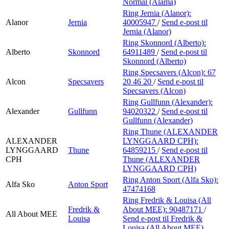
Normal (Alama)
Ring Jernia (Alanor):
Alanor
Jernia
40005947
/
Send e-post
til
Jernia (Alanor)
Ring Skonnord (Alberto):
Alberto
Skonnord
64911489
/
Send e-post
til
Skonnord (Alberto)
Ring Specsavers (Alcon):
67
Alcon
Specsavers
20 46 20
/
Send e-post
til
Specsavers (Alcon)
Ring Gullfunn (Alexander):
Alexander
Gullfunn
94020322
/
Send e-post
til
Gullfunn (Alexander)
Ring Thune (ALEXANDER
ALEXANDER
LYNGGAARD CPH):
LYNGGAARD
Thune
64859215
/
Send e-post
til
CPH
Thune (ALEXANDER
LYNGGAARD CPH)
Ring Anton Sport (Alfa Sko):
Alfa Sko
Anton Sport
47474168
Ring Fredrik & Louisa (All
Fredrik &
About MEE):
90487171
/
All About MEE
Louisa
Send e-post
til Fredrik &
Louisa (All About MEE)