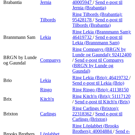
Brabantia
Jernia
40005947
/
Send e-post
til
Jernia (Brabantia)
Ring Tilbords (Brabantia):
Tilbords
95428178
/
Send e-post
til
Tilbords (Brabantia)
Ring Lekia (Brannmann Sam):
Brannmann Sam
Lekia
46419732
/
Send e-post
til
Lekia (Brannmann Sam)
Ring Companys (BRGN by
Lunde og Gaundal):
92412400
BRGN by Lunde
Companys
/
Send e-post
til Companys
og Gaundal
(BRGN by Lunde og
Gaundal)
Ring Lekia (Brio):
46419732
/
Brio
Lekia
Send e-post
til Lekia (Brio)
Ringo
Ring Ringo (Brio):
41138150
Ring Kitch'n (Brix):
51117120
Brix
Kitch'n
/
Send e-post
til Kitch'n (Brix)
Ring Carlings (Brixton):
Brixton
Carlings
22318362
/
Send e-post
til
Carlings (Brixton)
Ring Löplabbet (Brooks
Brothers):
40004884
/
Send e-
Brooks Brothers
Löplabbet