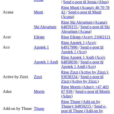
/
Send e-post
til Jernia (Abus)
Ring Musti (Acana):
46 70 78
Acana
Musti
42
/
Send e-post
til Musti
(Acana)
Ring Ski Akvarium (Acana):
Ski Akvarium
64859155
/
Send e-post
til Ski
Akvarium (Acana)
Acer
Elkjøp
Ring Elkjøp (Acer):
21002121
Ring Apotek 1 (Aco):
Aco
Apotek 1
64917990
/
Send e-post
til
Apotek 1 (Aco)
Ring Apotek 1 Amfi (Aco):
Apotek 1 Amfi
64858030
/
Send e-post
til
Apotek 1 Amfi (Aco)
Ring Zizzi (Active by Zizzi.):
Active by Zizzi.
Zizzi
93038334
/
Send e-post
til
Zizzi (Active by Zizzi.)
Ring Morris (Adax):
+47 403
Adax
Morris
07 939
/
Send e-post
til Morris
(Adax)
Ring Thune (Add-on by
Thune):
64859215
/
Send e-
Add-on by Thune
Thune
post
til Thune (Add-on by