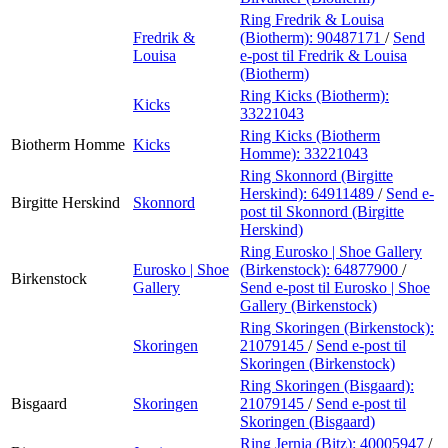
Ring Fredrik & Louisa
Fredrik &
(Biotherm):
90487171
/
Send
Louisa
e-post
til Fredrik & Louisa
(Biotherm)
Ring Kicks (Biotherm):
Kicks
33221043
Ring Kicks (Biotherm
Biotherm Homme
Kicks
Homme):
33221043
Ring Skonnord (Birgitte
Herskind):
64911489
/
Send e-
Birgitte Herskind
Skonnord
post
til Skonnord (Birgitte
Herskind)
Ring Eurosko | Shoe Gallery
Eurosko | Shoe
(Birkenstock):
64877900
/
Birkenstock
Gallery
Send e-post
til Eurosko | Shoe
Gallery (Birkenstock)
Ring Skoringen (Birkenstock):
Skoringen
21079145
/
Send e-post
til
Skoringen (Birkenstock)
Ring Skoringen (Bisgaard):
Bisgaard
Skoringen
21079145
/
Send e-post
til
Skoringen (Bisgaard)
Ring Jernia (Bitz):
40005947
/