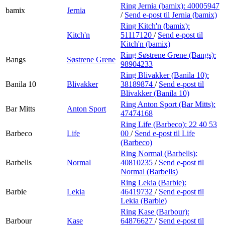
Ring Jernia (bamix):
40005947
bamix
Jernia
/
Send e-post
til Jernia (bamix)
Ring Kitch'n (bamix):
Kitch'n
51117120
/
Send e-post
til
Kitch'n (bamix)
Ring Søstrene Grene (Bangs):
Bangs
Søstrene Grene
98904233
Ring Blivakker (Banila 10):
Banila 10
Blivakker
38189874
/
Send e-post
til
Blivakker (Banila 10)
Ring Anton Sport (Bar Mitts):
Bar Mitts
Anton Sport
47474168
Ring Life (Barbeco):
22 40 53
Barbeco
Life
00
/
Send e-post
til Life
(Barbeco)
Ring Normal (Barbells):
Barbells
Normal
40810235
/
Send e-post
til
Normal (Barbells)
Ring Lekia (Barbie):
Barbie
Lekia
46419732
/
Send e-post
til
Lekia (Barbie)
Ring Kase (Barbour):
Barbour
Kase
64876627
/
Send e-post
til