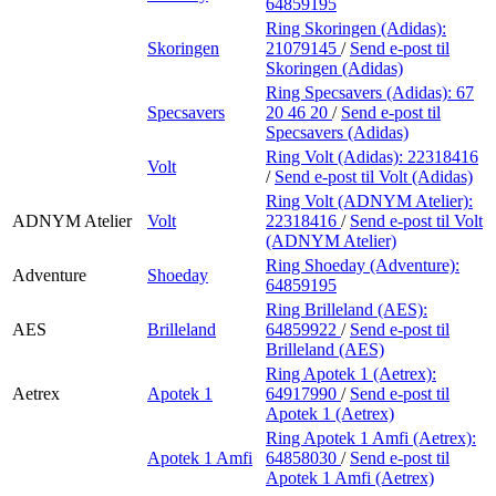
64859195
Ring Skoringen (Adidas):
Skoringen
21079145
/
Send e-post
til
Skoringen (Adidas)
Ring Specsavers (Adidas):
67
Specsavers
20 46 20
/
Send e-post
til
Specsavers (Adidas)
Ring Volt (Adidas):
22318416
Volt
/
Send e-post
til Volt (Adidas)
Ring Volt (ADNYM Atelier):
ADNYM Atelier
Volt
22318416
/
Send e-post
til Volt
(ADNYM Atelier)
Ring Shoeday (Adventure):
Adventure
Shoeday
64859195
Ring Brilleland (AES):
AES
Brilleland
64859922
/
Send e-post
til
Brilleland (AES)
Ring Apotek 1 (Aetrex):
Aetrex
Apotek 1
64917990
/
Send e-post
til
Apotek 1 (Aetrex)
Ring Apotek 1 Amfi (Aetrex):
Apotek 1 Amfi
64858030
/
Send e-post
til
Apotek 1 Amfi (Aetrex)