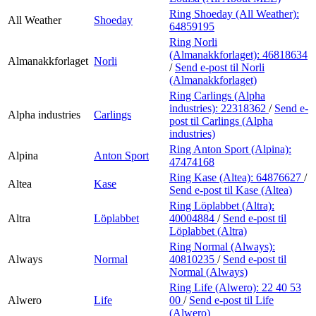
Ring Shoeday (All Weather):
All Weather
Shoeday
64859195
Ring Norli
(Almanakkforlaget):
46818634
Almanakkforlaget
Norli
/
Send e-post
til Norli
(Almanakkforlaget)
Ring Carlings (Alpha
industries):
22318362
/
Send e-
Alpha industries
Carlings
post
til Carlings (Alpha
industries)
Ring Anton Sport (Alpina):
Alpina
Anton Sport
47474168
Ring Kase (Altea):
64876627
/
Altea
Kase
Send e-post
til Kase (Altea)
Ring Löplabbet (Altra):
Altra
Löplabbet
40004884
/
Send e-post
til
Löplabbet (Altra)
Ring Normal (Always):
Always
Normal
40810235
/
Send e-post
til
Normal (Always)
Ring Life (Alwero):
22 40 53
Alwero
Life
00
/
Send e-post
til Life
(Alwero)