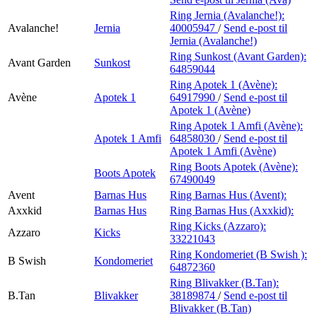
Ring Jernia (Avalanche!):
Avalanche!
Jernia
40005947
/
Send e-post
til
Jernia (Avalanche!)
Ring Sunkost (Avant Garden):
Avant Garden
Sunkost
64859044
Ring Apotek 1 (Avène):
Avène
Apotek 1
64917990
/
Send e-post
til
Apotek 1 (Avène)
Ring Apotek 1 Amfi (Avène):
Apotek 1 Amfi
64858030
/
Send e-post
til
Apotek 1 Amfi (Avène)
Ring Boots Apotek (Avène):
Boots Apotek
67490049
Avent
Barnas Hus
Ring Barnas Hus (Avent):
Axxkid
Barnas Hus
Ring Barnas Hus (Axxkid):
Ring Kicks (Azzaro):
Azzaro
Kicks
33221043
Ring Kondomeriet (B Swish ):
B Swish
Kondomeriet
64872360
Ring Blivakker (B.Tan):
B.Tan
Blivakker
38189874
/
Send e-post
til
Blivakker (B.Tan)