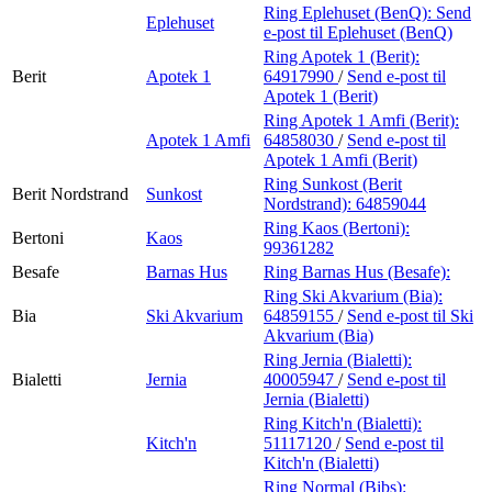
Ring Eplehuset (BenQ):
Send
Eplehuset
e-post
til Eplehuset (BenQ)
Ring Apotek 1 (Berit):
Berit
Apotek 1
64917990
/
Send e-post
til
Apotek 1 (Berit)
Ring Apotek 1 Amfi (Berit):
Apotek 1 Amfi
64858030
/
Send e-post
til
Apotek 1 Amfi (Berit)
Ring Sunkost (Berit
Berit Nordstrand
Sunkost
Nordstrand):
64859044
Ring Kaos (Bertoni):
Bertoni
Kaos
99361282
Besafe
Barnas Hus
Ring Barnas Hus (Besafe):
Ring Ski Akvarium (Bia):
Bia
Ski Akvarium
64859155
/
Send e-post
til Ski
Akvarium (Bia)
Ring Jernia (Bialetti):
Bialetti
Jernia
40005947
/
Send e-post
til
Jernia (Bialetti)
Ring Kitch'n (Bialetti):
Kitch'n
51117120
/
Send e-post
til
Kitch'n (Bialetti)
Ring Normal (Bibs):