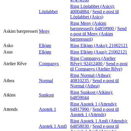
Ring Löplabbet (Asics):
Löplabbet
40004884
/
Send e-post
til
Löplabbet (Asics)
Ring Meny (Askim
bærpresseri):
64859900
/
Send
Askim bærpresseri
Meny
e-post
til Meny (Askim
bærpresseri)
Asko
Elkjøp
Ring Elkjøp (Asko):
21002121
Asus
Elkjøp
Ring Elkjøp (Asus):
21002121
Ring Companys (Atelier
Atelier Rêve
Companys
Rêve):
92412400
/
Send e-post
til Companys (Atelier Rêve)
Ring Normal (Athea):
Athea
Normal
40810235
/
Send e-post
til
Normal (Athea)
Ring Sunkost (Atkins):
Atkins
Sunkost
64859044
Ring Apotek 1 (Attends):
Attends
Apotek 1
64917990
/
Send e-post
til
Apotek 1 (Attends)
Ring Apotek 1 Amfi (Attends):
Apotek 1 Amfi
64858030
/
Send e-post
til