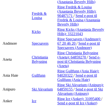
(Anastasia Beverly Hills)
Ring Fredrik & Louisa
(Anastasia Beverly Hills):
Fredrik &
90487171
/
Send e-post
til
Louisa
Fredrik & Louisa (Anastasia
Beverly Hills)
Ring Kicks (Anastasia Beverly
Kicks
Hills):
33221043
Ring Specsavers (Andmore):
Andmore
Specsavers
67 20 46 20
/
Send e-post
til
Specsavers (Andmore)
Ring Christiania Belysning
Christiania
(Aneta):
64859270
/
Send e-
Aneta
Belysning
post
til Christiania Belysning
(Aneta)
Ring Gullfunn (Ania Haie):
Ania Haie
Gullfunn
94020322
/
Send e-post
til
Gullfunn (Ania Haie)
Ring Ski Akvarium (Anipuro):
Anipuro
Ski Akvarium
64859155
/
Send e-post
til Ski
Akvarium (Anipuro)
Ring Ice (Anker):
31095400
/
Anker
Ice
Send e-post
til Ice (Anker)