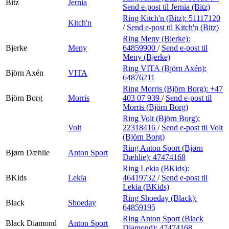
Bitz
Jernia
Send e-post
til Jernia (Bitz)
Ring Kitch'n (Bitz):
51117120
Kitch'n
/
Send e-post
til Kitch'n (Bitz)
Ring Meny (Bjerke):
Bjerke
Meny
64859900
/
Send e-post
til
Meny (Bjerke)
Ring VITA (Björn Axén):
Björn Axén
VITA
64876211
Ring Morris (Björn Borg):
+47
Björn Borg
Morris
403 07 939
/
Send e-post
til
Morris (Björn Borg)
Ring Volt (Björn Borg):
Volt
22318416
/
Send e-post
til Volt
(Björn Borg)
Ring Anton Sport (Bjørn
Bjørn Dæhlie
Anton Sport
Dæhlie):
47474168
Ring Lekia (BKids):
BKids
Lekia
46419732
/
Send e-post
til
Lekia (BKids)
Ring Shoeday (Black):
Black
Shoeday
64859195
Ring Anton Sport (Black
Black Diamond
Anton Sport
Diamond):
47474168