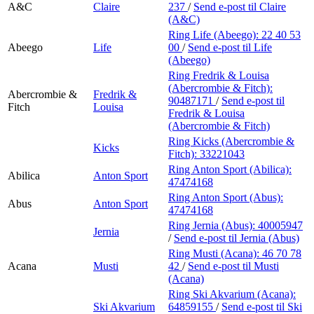
A&C
Claire
237
/
Send e-post
til Claire
(A&C)
Ring Life (Abeego):
22 40 53
Abeego
Life
00
/
Send e-post
til Life
(Abeego)
Ring Fredrik & Louisa
(Abercrombie & Fitch):
Abercrombie &
Fredrik &
90487171
/
Send e-post
til
Fitch
Louisa
Fredrik & Louisa
(Abercrombie & Fitch)
Ring Kicks (Abercrombie &
Kicks
Fitch):
33221043
Ring Anton Sport (Abilica):
Abilica
Anton Sport
47474168
Ring Anton Sport (Abus):
Abus
Anton Sport
47474168
Ring Jernia (Abus):
40005947
Jernia
/
Send e-post
til Jernia (Abus)
Ring Musti (Acana):
46 70 78
Acana
Musti
42
/
Send e-post
til Musti
(Acana)
Ring Ski Akvarium (Acana):
Ski Akvarium
64859155
/
Send e-post
til Ski