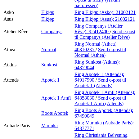
bærpresseri)
Asko
Elkjøp
Ring Elkjøp (Asko):
21002121
Asus
Elkjøp
Ring Elkjøp (Asus):
21002121
Ring Companys (Atelier
Atelier Rêve
Companys
Rêve):
92412400
/
Send e-post
til Companys (Atelier Rêve)
Ring Normal (Athea):
Athea
Normal
40810235
/
Send e-post
til
Normal (Athea)
Ring Sunkost (Atkins):
Atkins
Sunkost
64859044
Ring Apotek 1 (Attends):
Attends
Apotek 1
64917990
/
Send e-post
til
Apotek 1 (Attends)
Ring Apotek 1 Amfi (Attends):
Apotek 1 Amfi
64858030
/
Send e-post
til
Apotek 1 Amfi (Attends)
Ring Boots Apotek (Attends):
Boots Apotek
67490049
Ring Marinka (Aubade Paris):
Aubade Paris
Marinka
64877771
Ring Christiania Belysning