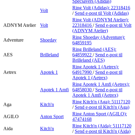
Specsavers (Adidas)
Ring Volt (Adidas):
22318416
Volt
/
Send e-post
til Volt (Adidas)
Ring Volt (ADNYM Atelier):
ADNYM Atelier
Volt
22318416
/
Send e-post
til Volt
(ADNYM Atelier)
Ring Shoeday (Adventure):
Adventure
Shoeday
64859195
Ring Brilleland (AES):
AES
Brilleland
64859922
/
Send e-post
til
Brilleland (AES)
Ring Apotek 1 (Aetrex):
Aetrex
Apotek 1
64917990
/
Send e-post
til
Apotek 1 (Aetrex)
Ring Apotek 1 Amfi (Aetrex):
Apotek 1 Amfi
64858030
/
Send e-post
til
Apotek 1 Amfi (Aetrex)
Ring Kitch'n (Aga):
51117120
Aga
Kitch'n
/
Send e-post
til Kitch'n (Aga)
Ring Anton Sport (AGILO):
AGILO
Anton Sport
47474168
Ring Kitch'n (Aida):
51117120
Aida
Kitch'n
/
Send e-post
til Kitch'n (Aida)