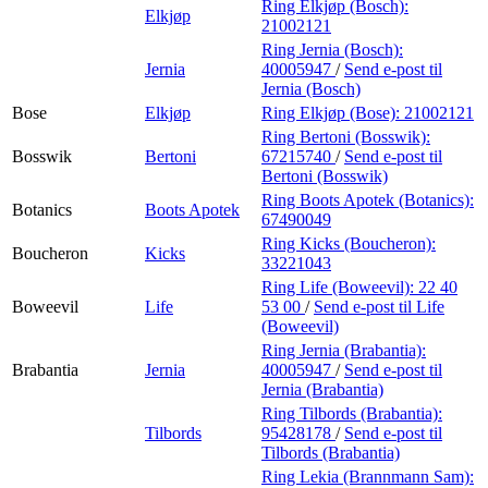
Ring Elkjøp (Bosch):
Elkjøp
21002121
Ring Jernia (Bosch):
Jernia
40005947
/
Send e-post
til
Jernia (Bosch)
Bose
Elkjøp
Ring Elkjøp (Bose):
21002121
Ring Bertoni (Bosswik):
Bosswik
Bertoni
67215740
/
Send e-post
til
Bertoni (Bosswik)
Ring Boots Apotek (Botanics):
Botanics
Boots Apotek
67490049
Ring Kicks (Boucheron):
Boucheron
Kicks
33221043
Ring Life (Boweevil):
22 40
Boweevil
Life
53 00
/
Send e-post
til Life
(Boweevil)
Ring Jernia (Brabantia):
Brabantia
Jernia
40005947
/
Send e-post
til
Jernia (Brabantia)
Ring Tilbords (Brabantia):
Tilbords
95428178
/
Send e-post
til
Tilbords (Brabantia)
Ring Lekia (Brannmann Sam):