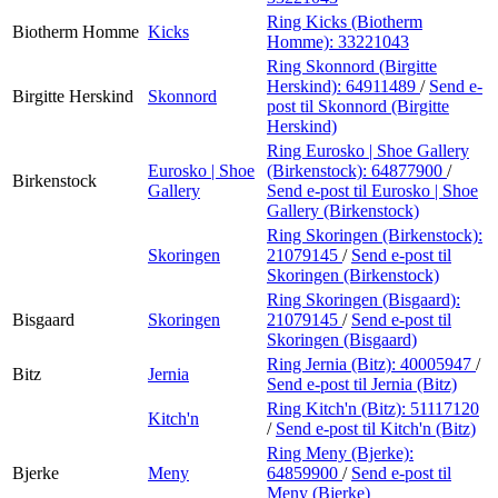
Ring Kicks (Biotherm
Biotherm Homme
Kicks
Homme):
33221043
Ring Skonnord (Birgitte
Herskind):
64911489
/
Send e-
Birgitte Herskind
Skonnord
post
til Skonnord (Birgitte
Herskind)
Ring Eurosko | Shoe Gallery
Eurosko | Shoe
(Birkenstock):
64877900
/
Birkenstock
Gallery
Send e-post
til Eurosko | Shoe
Gallery (Birkenstock)
Ring Skoringen (Birkenstock):
Skoringen
21079145
/
Send e-post
til
Skoringen (Birkenstock)
Ring Skoringen (Bisgaard):
Bisgaard
Skoringen
21079145
/
Send e-post
til
Skoringen (Bisgaard)
Ring Jernia (Bitz):
40005947
/
Bitz
Jernia
Send e-post
til Jernia (Bitz)
Ring Kitch'n (Bitz):
51117120
Kitch'n
/
Send e-post
til Kitch'n (Bitz)
Ring Meny (Bjerke):
Bjerke
Meny
64859900
/
Send e-post
til
Meny (Bjerke)