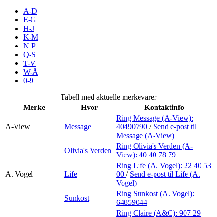
Inspirasjon
A-D
E-G
H-J
K-M
N-P
Søk
Q-S
T-V
W-Å
0-9
Åpningstider
Tabell med aktuelle merkevarer
Merke
Hvor
Kontaktinfo
Praktisk informasjon
Ring Message (A-View):
A-View
Message
40490790
/
Send e-post
til
Ledige stillinger
Message (A-View)
Magasin
Ring Olivia's Verden (A-
Olivia's Verden
View):
40 40 78 79
Gavekort
Ring Life (A. Vogel):
22 40 53
A. Vogel
Life
00
/
Send e-post
til Life (A.
Finn frem
Vogel)
Ring Sunkost (A. Vogel):
Sunkost
Personal Shopper
64859044
Ring Claire (A&C):
907 29