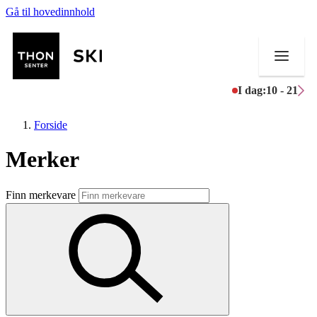
Gå til hovedinnhold
I dag:
10 - 21
Forside
Merker
Butikker
Finn merkevare
Mat og drikke
Helse
Aktiviteter
Tilbud