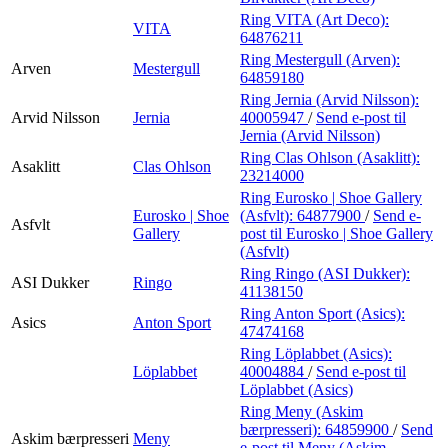
Ring VITA (Art Deco):
VITA
64876211
Ring Mestergull (Arven):
Arven
Mestergull
64859180
Ring Jernia (Arvid Nilsson):
Arvid Nilsson
Jernia
40005947
/
Send e-post
til
Jernia (Arvid Nilsson)
Ring Clas Ohlson (Asaklitt):
Asaklitt
Clas Ohlson
23214000
Ring Eurosko | Shoe Gallery
Eurosko | Shoe
(Asfvlt):
64877900
/
Send e-
Asfvlt
Gallery
post
til Eurosko | Shoe Gallery
(Asfvlt)
Ring Ringo (ASI Dukker):
ASI Dukker
Ringo
41138150
Ring Anton Sport (Asics):
Asics
Anton Sport
47474168
Ring Löplabbet (Asics):
Löplabbet
40004884
/
Send e-post
til
Löplabbet (Asics)
Ring Meny (Askim
bærpresseri):
64859900
/
Send
Askim bærpresseri
Meny
e-post
til Meny (Askim