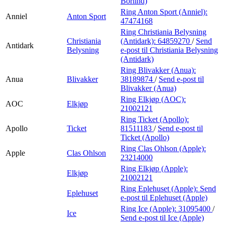
Börlind)
Ring Anton Sport (Anniel):
Anniel
Anton Sport
47474168
Ring Christiania Belysning
Christiania
(Antidark):
64859270
/
Send
Antidark
Belysning
e-post
til Christiania Belysning
(Antidark)
Ring Blivakker (Anua):
Anua
Blivakker
38189874
/
Send e-post
til
Blivakker (Anua)
Ring Elkjøp (AOC):
AOC
Elkjøp
21002121
Ring Ticket (Apollo):
Apollo
Ticket
81511183
/
Send e-post
til
Ticket (Apollo)
Ring Clas Ohlson (Apple):
Apple
Clas Ohlson
23214000
Ring Elkjøp (Apple):
Elkjøp
21002121
Ring Eplehuset (Apple):
Send
Eplehuset
e-post
til Eplehuset (Apple)
Ring Ice (Apple):
31095400
/
Ice
Send e-post
til Ice (Apple)