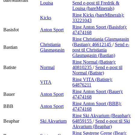
bareMinerals
Louisa
Send e-post
til Fredrik &
Louisa (bareMinerals)
Ring Kicks (bareMinerals):
Kicks
33221043
Ring Anton Sport (Basisfot):
Basisfot
Anton Sport
47474168
Ring Christiania Glasmagasin
Christiania
(Bastian):
46612145
/
Send e-
Bastian
Glasmagasin
post
til Christiania
Glasmagasin (Bastian)
Ring Normal (Batiste):
Batiste
Normal
40810235
/
Send e-post
til
Normal (Batiste)
Ring VITA (Batiste):
VITA
64876211
Ring Anton Sport (Bauer):
Bauer
Anton Sport
47474168
Ring Anton Sport (BBB):
BBB
Anton Sport
47474168
Ring Ski Akvarium (Beaphar):
Beaphar
Ski Akvarium
64859155
/
Send e-post
til Ski
Akvarium (Beaphar)
Ring Søstrene Grene (Bear):