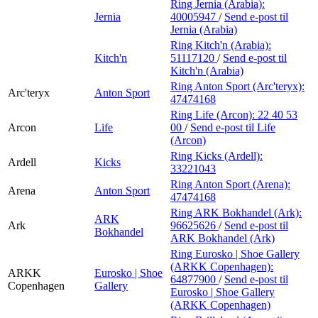
Ring Jernia (Arabia):
Jernia
40005947
/
Send e-post
til
Jernia (Arabia)
Ring Kitch'n (Arabia):
Kitch'n
51117120
/
Send e-post
til
Kitch'n (Arabia)
Ring Anton Sport (Arc'teryx):
Arc'teryx
Anton Sport
47474168
Ring Life (Arcon):
22 40 53
Arcon
Life
00
/
Send e-post
til Life
(Arcon)
Ring Kicks (Ardell):
Ardell
Kicks
33221043
Ring Anton Sport (Arena):
Arena
Anton Sport
47474168
Ring ARK Bokhandel (Ark):
ARK
Ark
96625626
/
Send e-post
til
Bokhandel
ARK Bokhandel (Ark)
Ring Eurosko | Shoe Gallery
(ARKK Copenhagen):
ARKK
Eurosko | Shoe
64877900
/
Send e-post
til
Copenhagen
Gallery
Eurosko | Shoe Gallery
(ARKK Copenhagen)