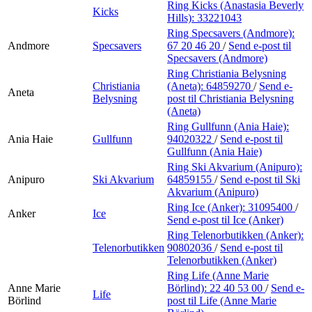
Ring Kicks (Anastasia Beverly
Kicks
Hills):
33221043
Ring Specsavers (Andmore):
Andmore
Specsavers
67 20 46 20
/
Send e-post
til
Specsavers (Andmore)
Ring Christiania Belysning
Christiania
(Aneta):
64859270
/
Send e-
Aneta
Belysning
post
til Christiania Belysning
(Aneta)
Ring Gullfunn (Ania Haie):
Ania Haie
Gullfunn
94020322
/
Send e-post
til
Gullfunn (Ania Haie)
Ring Ski Akvarium (Anipuro):
Anipuro
Ski Akvarium
64859155
/
Send e-post
til Ski
Akvarium (Anipuro)
Ring Ice (Anker):
31095400
/
Anker
Ice
Send e-post
til Ice (Anker)
Ring Telenorbutikken (Anker):
Telenorbutikken
90802036
/
Send e-post
til
Telenorbutikken (Anker)
Ring Life (Anne Marie
Anne Marie
Börlind):
22 40 53 00
/
Send e-
Life
Börlind
post
til Life (Anne Marie