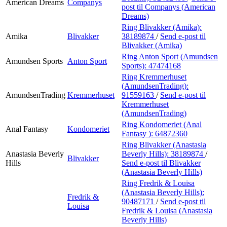
American Dreams
Companys
post
til Companys (American
Dreams)
Ring Blivakker (Amika):
Amika
Blivakker
38189874
/
Send e-post
til
Blivakker (Amika)
Ring Anton Sport (Amundsen
Amundsen Sports
Anton Sport
Sports):
47474168
Ring Kremmerhuset
(AmundsenTrading):
AmundsenTrading
Kremmerhuset
91559163
/
Send e-post
til
Kremmerhuset
(AmundsenTrading)
Ring Kondomeriet (Anal
Anal Fantasy
Kondomeriet
Fantasy ):
64872360
Ring Blivakker (Anastasia
Anastasia Beverly
Beverly Hills):
38189874
/
Blivakker
Hills
Send e-post
til Blivakker
(Anastasia Beverly Hills)
Ring Fredrik & Louisa
(Anastasia Beverly Hills):
Fredrik &
90487171
/
Send e-post
til
Louisa
Fredrik & Louisa (Anastasia
Beverly Hills)