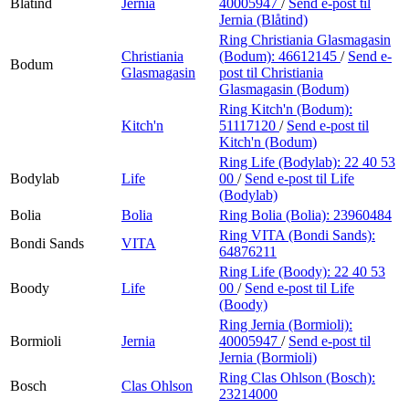
Blåtind
Jernia
40005947
/
Send e-post
til
Jernia (Blåtind)
Ring Christiania Glasmagasin
Christiania
(Bodum):
46612145
/
Send e-
Bodum
Glasmagasin
post
til Christiania
Glasmagasin (Bodum)
Ring Kitch'n (Bodum):
Kitch'n
51117120
/
Send e-post
til
Kitch'n (Bodum)
Ring Life (Bodylab):
22 40 53
Bodylab
Life
00
/
Send e-post
til Life
(Bodylab)
Bolia
Bolia
Ring Bolia (Bolia):
23960484
Ring VITA (Bondi Sands):
Bondi Sands
VITA
64876211
Ring Life (Boody):
22 40 53
Boody
Life
00
/
Send e-post
til Life
(Boody)
Ring Jernia (Bormioli):
Bormioli
Jernia
40005947
/
Send e-post
til
Jernia (Bormioli)
Ring Clas Ohlson (Bosch):
Bosch
Clas Ohlson
23214000