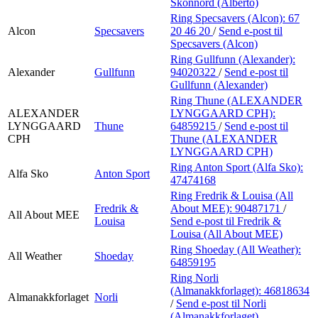
Skonnord (Alberto)
Ring Specsavers (Alcon):
67
Alcon
Specsavers
20 46 20
/
Send e-post
til
Specsavers (Alcon)
Ring Gullfunn (Alexander):
Alexander
Gullfunn
94020322
/
Send e-post
til
Gullfunn (Alexander)
Ring Thune (ALEXANDER
ALEXANDER
LYNGGAARD CPH):
LYNGGAARD
Thune
64859215
/
Send e-post
til
CPH
Thune (ALEXANDER
LYNGGAARD CPH)
Ring Anton Sport (Alfa Sko):
Alfa Sko
Anton Sport
47474168
Ring Fredrik & Louisa (All
Fredrik &
About MEE):
90487171
/
All About MEE
Louisa
Send e-post
til Fredrik &
Louisa (All About MEE)
Ring Shoeday (All Weather):
All Weather
Shoeday
64859195
Ring Norli
(Almanakkforlaget):
46818634
Almanakkforlaget
Norli
/
Send e-post
til Norli
(Almanakkforlaget)