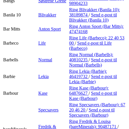
Bangs
Søstrene Grene
98904233
Ring Blivakker (Banila 10):
Banila 10
Blivakker
38189874
/
Send e-post
til
Blivakker (Banila 10)
Ring Anton Sport (Bar Mitts):
Bar Mitts
Anton Sport
47474168
Ring Life (Barbeco):
22 40 53
Barbeco
Life
00
/
Send e-post
til Life
(Barbeco)
Ring Normal (Barbells):
Barbells
Normal
40810235
/
Send e-post
til
Normal (Barbells)
Ring Lekia (Barbie):
Barbie
Lekia
46419732
/
Send e-post
til
Lekia (Barbie)
Ring Kase (Barbour):
Barbour
Kase
64876627
/
Send e-post
til
Kase (Barbour)
Ring Specsavers (Barbour):
67
Specsavers
20 46 20
/
Send e-post
til
Specsavers (Barbour)
Ring Fredrik & Louisa
Fredrik &
(bareMinerals):
90487171
/