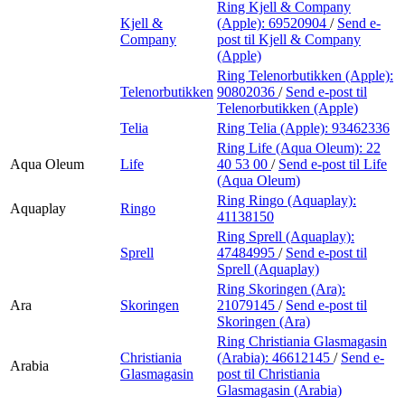
Ring Kjell & Company
Kjell &
(Apple):
69520904
/
Send e-
Company
post
til Kjell & Company
(Apple)
Ring Telenorbutikken (Apple):
Telenorbutikken
90802036
/
Send e-post
til
Telenorbutikken (Apple)
Telia
Ring Telia (Apple):
93462336
Ring Life (Aqua Oleum):
22
Aqua Oleum
Life
40 53 00
/
Send e-post
til Life
(Aqua Oleum)
Ring Ringo (Aquaplay):
Aquaplay
Ringo
41138150
Ring Sprell (Aquaplay):
Sprell
47484995
/
Send e-post
til
Sprell (Aquaplay)
Ring Skoringen (Ara):
Ara
Skoringen
21079145
/
Send e-post
til
Skoringen (Ara)
Ring Christiania Glasmagasin
Christiania
(Arabia):
46612145
/
Send e-
Arabia
Glasmagasin
post
til Christiania
Glasmagasin (Arabia)