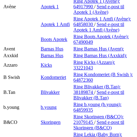
Ring Apotek 1 (Avène):
Avène
Apotek 1
64917990
/
Send e-post
til
Apotek 1 (Avène)
Ring Apotek 1 Amfi (Avène):
Apotek 1 Amfi
64858030
/
Send e-post
til
Apotek 1 Amfi (Avène)
Ring Boots Apotek (Avène):
Boots Apotek
67490049
Avent
Barnas Hus
Ring Barnas Hus (Avent):
Axxkid
Barnas Hus
Ring Barnas Hus (Axxkid):
Ring Kicks (Azzaro):
Azzaro
Kicks
33221043
Ring Kondomeriet (B Swish ):
B Swish
Kondomeriet
64872360
Ring Blivakker (B.Tan):
B.Tan
Blivakker
38189874
/
Send e-post
til
Blivakker (B.Tan)
Ring b.young (b.young):
b.young
b.young
64859935
Ring Skoringen (B&CO):
B&CO
Skoringen
21079145
/
Send e-post
til
Skoringen (B&CO)
Ring Lekia (Baby Born):