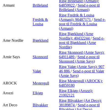
Ring Brilleland (Armani):
Armani
Brilleland
64859922
/
Send e-post
til
Brilleland (Armani)
Ring Fredrik & Louisa
Fredrik &
(Armani):
90487171
/
Send e-
Louisa
post
til Fredrik & Louisa
(Armani)
Ring Bjørklund (Arne
Nordlie):
40432244
/
Send e-
Arne Nordlie
Bjørklund
post
til Bjørklund (Arne
Nordlie)
Ring Skonnord (Arnie Says):
Arnie Says
Skonnord
64911489
/
Send e-post
til
Skonnord (Arnie Says)
Ring Valør (Arnie Says):
907
Valør
46 886
/
Send e-post
til Valør
(Arnie Says)
Ring Mestergull (AROCK):
AROCK
Mestergull
64859180
Ring Elkjøp (Arozzi):
Arozzi
Elkjøp
21002121
Ring Blivakker (Art Deco):
Art Deco
Blivakker
38189874
/
Send e-post
til
Blivakker (Art Deco)