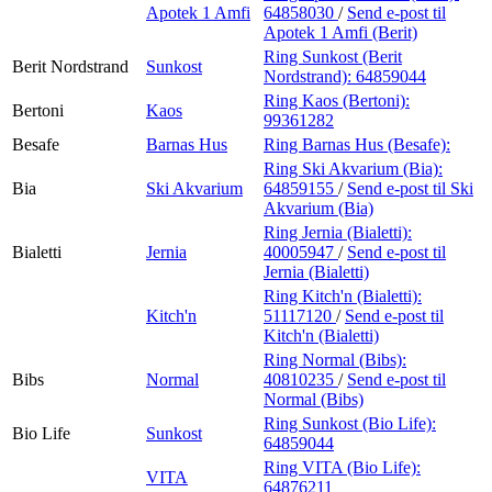
Apotek 1 Amfi
64858030
/
Send e-post
til
Apotek 1 Amfi (Berit)
Ring Sunkost (Berit
Berit Nordstrand
Sunkost
Nordstrand):
64859044
Ring Kaos (Bertoni):
Bertoni
Kaos
99361282
Besafe
Barnas Hus
Ring Barnas Hus (Besafe):
Ring Ski Akvarium (Bia):
Bia
Ski Akvarium
64859155
/
Send e-post
til Ski
Akvarium (Bia)
Ring Jernia (Bialetti):
Bialetti
Jernia
40005947
/
Send e-post
til
Jernia (Bialetti)
Ring Kitch'n (Bialetti):
Kitch'n
51117120
/
Send e-post
til
Kitch'n (Bialetti)
Ring Normal (Bibs):
Bibs
Normal
40810235
/
Send e-post
til
Normal (Bibs)
Ring Sunkost (Bio Life):
Bio Life
Sunkost
64859044
Ring VITA (Bio Life):
VITA
64876211