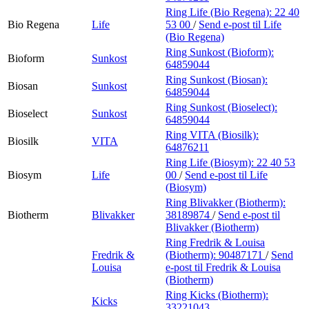
Ring Life (Bio Regena):
22 40
Bio Regena
Life
53 00
/
Send e-post
til Life
(Bio Regena)
Ring Sunkost (Bioform):
Bioform
Sunkost
64859044
Ring Sunkost (Biosan):
Biosan
Sunkost
64859044
Ring Sunkost (Bioselect):
Bioselect
Sunkost
64859044
Ring VITA (Biosilk):
Biosilk
VITA
64876211
Ring Life (Biosym):
22 40 53
Biosym
Life
00
/
Send e-post
til Life
(Biosym)
Ring Blivakker (Biotherm):
Biotherm
Blivakker
38189874
/
Send e-post
til
Blivakker (Biotherm)
Ring Fredrik & Louisa
Fredrik &
(Biotherm):
90487171
/
Send
Louisa
e-post
til Fredrik & Louisa
(Biotherm)
Ring Kicks (Biotherm):
Kicks
33221043