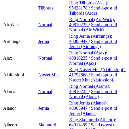
Ring Tilbords (Aida):
Tilbords
95428178
/
Send e-post
til
Tilbords (Aida)
Ring Normal (Air Wick):
Air Wick
Normal
40810235
/
Send e-post
til
Normal (Air Wick)
Ring Jernia (Airthings):
Airthings
Jernia
40005947
/
Send e-post
til
Jernia (Airthings)
Ring Normal (Ajax):
Ajax
Normal
40810235
/
Send e-post
til
Normal (Ajax)
Ring Nøstet Mitt (Alafosslopi):
Alafosslopi
Nøstet Mitt
41797868
/
Send e-post
til
Nøstet Mitt (Alafosslopi)
Ring Normal (Alama):
Alama
Normal
40810235
/
Send e-post
til
Normal (Alama)
Ring Jernia (Alanor):
Alanor
Jernia
40005947
/
Send e-post
til
Jernia (Alanor)
Ring Skonnord (Alberto):
Alberto
Skonnord
64911489
/
Send e-post
til