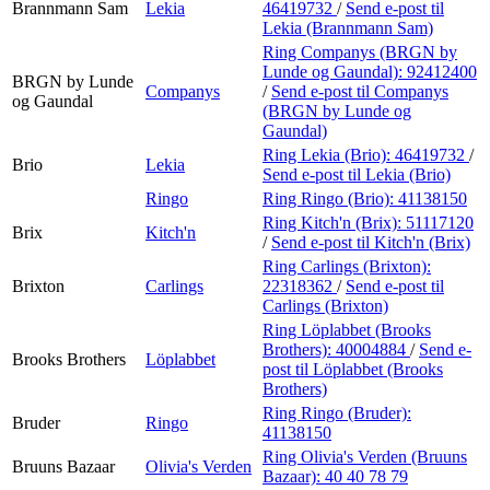
Brannmann Sam
Lekia
46419732
/
Send e-post
til
Lekia (Brannmann Sam)
Ring Companys (BRGN by
Lunde og Gaundal):
92412400
BRGN by Lunde
Companys
/
Send e-post
til Companys
og Gaundal
(BRGN by Lunde og
Gaundal)
Ring Lekia (Brio):
46419732
/
Brio
Lekia
Send e-post
til Lekia (Brio)
Ringo
Ring Ringo (Brio):
41138150
Ring Kitch'n (Brix):
51117120
Brix
Kitch'n
/
Send e-post
til Kitch'n (Brix)
Ring Carlings (Brixton):
Brixton
Carlings
22318362
/
Send e-post
til
Carlings (Brixton)
Ring Löplabbet (Brooks
Brothers):
40004884
/
Send e-
Brooks Brothers
Löplabbet
post
til Löplabbet (Brooks
Brothers)
Ring Ringo (Bruder):
Bruder
Ringo
41138150
Ring Olivia's Verden (Bruuns
Bruuns Bazaar
Olivia's Verden
Bazaar):
40 40 78 79