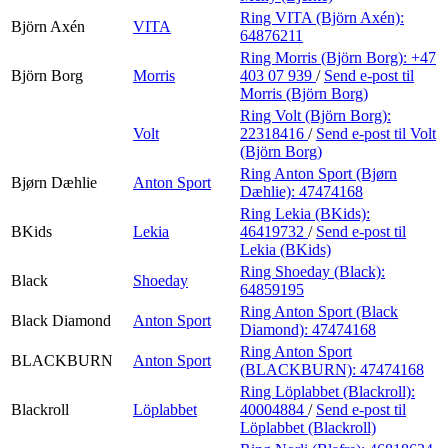
Ring VITA (Björn Axén):
Björn Axén
VITA
64876211
Ring Morris (Björn Borg):
+47
Björn Borg
Morris
403 07 939
/
Send e-post
til
Morris (Björn Borg)
Ring Volt (Björn Borg):
Volt
22318416
/
Send e-post
til Volt
(Björn Borg)
Ring Anton Sport (Bjørn
Bjørn Dæhlie
Anton Sport
Dæhlie):
47474168
Ring Lekia (BKids):
BKids
Lekia
46419732
/
Send e-post
til
Lekia (BKids)
Ring Shoeday (Black):
Black
Shoeday
64859195
Ring Anton Sport (Black
Black Diamond
Anton Sport
Diamond):
47474168
Ring Anton Sport
BLACKBURN
Anton Sport
(BLACKBURN):
47474168
Ring Löplabbet (Blackroll):
Blackroll
Löplabbet
40004884
/
Send e-post
til
Löplabbet (Blackroll)