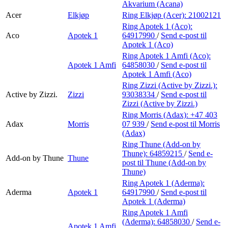
Akvarium (Acana)
Acer
Elkjøp
Ring Elkjøp (Acer):
21002121
Ring Apotek 1 (Aco):
Aco
Apotek 1
64917990
/
Send e-post
til
Apotek 1 (Aco)
Ring Apotek 1 Amfi (Aco):
Apotek 1 Amfi
64858030
/
Send e-post
til
Apotek 1 Amfi (Aco)
Ring Zizzi (Active by Zizzi.):
Active by Zizzi.
Zizzi
93038334
/
Send e-post
til
Zizzi (Active by Zizzi.)
Ring Morris (Adax):
+47 403
Adax
Morris
07 939
/
Send e-post
til Morris
(Adax)
Ring Thune (Add-on by
Thune):
64859215
/
Send e-
Add-on by Thune
Thune
post
til Thune (Add-on by
Thune)
Ring Apotek 1 (Aderma):
Aderma
Apotek 1
64917990
/
Send e-post
til
Apotek 1 (Aderma)
Ring Apotek 1 Amfi
(Aderma):
64858030
/
Send e-
Apotek 1 Amfi