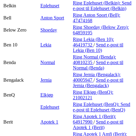
Ring Eplehuset (Belkin):
Send
Belkin
Eplehuset
e-post
til Eplehuset (Belkin)
Ring Anton Sport (Bell):
Bell
Anton Sport
47474168
Ring Shoeday (Below Zero):
Below Zero
Shoeday
64859195
Ring Lekia (Ben 10):
Ben 10
Lekia
46419732
/
Send e-post
til
Lekia (Ben 10)
Ring Normal (Benda):
Benda
Normal
40810235
/
Send e-post
til
Normal (Benda)
Ring Jernia (Bengalack):
Bengalack
Jernia
40005947
/
Send e-post
til
Jernia (Bengalack)
Ring Elkjøp (BenQ):
BenQ
Elkjøp
21002121
Ring Eplehuset (BenQ):
Send
Eplehuset
e-post
til Eplehuset (BenQ)
Ring Apotek 1 (Berit):
Berit
Apotek 1
64917990
/
Send e-post
til
Apotek 1 (Berit)
Ring Apotek 1 Amfi (Berit):