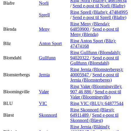
Ring Norli (Blafre):
46818634
Blafre
Norli
/
Send e-post
til Norli (Blafre)
Ring Sprell (Blafre):
47484995
Sprell
/
Send e-post
til Sprell (Blafre)
Ring Meny (Blenda):
Blenda
Meny
64859900
/
Send e-post
til
Meny (Blenda)
Ring Anton Sport (Bliz):
Bliz
Anton Sport
47474168
Ring Gullfunn (Blomdahl):
Blomdahl
Gullfunn
94020322
/
Send e-post
til
Gullfunn (Blomdahl)
Ring Jernia (Blomsterbergs):
Blomsterbergs
Jernia
40005947
/
Send e-post
til
Jernia (Blomsterbergs)
Ring Valør (Bloomingville):
Bloomingville
Valør
907 46 886
/
Send e-post
til
Valør (Bloomingville)
BLU
VIC
Ring VIC (BLU):
64877544
Ring Skonnord (Blæst):
Blæst
Skonnord
64911489
/
Send e-post
til
Skonnord (Blæst)
Ring Jernia (Blåtind):