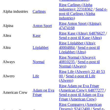
Ring Carlings (Alpha
industries):
22318362
/
Send e-
Alpha industries
Carlings
post
til Carlings (Alpha
industries)
Ring Anton Sport (Alpina):
Alpina
Anton Sport
47474168
Ring Kase (Altea):
64876627
/
Altea
Kase
Send e-post
til Kase (Altea)
Ring Löplabbet (Altra):
Altra
Löplabbet
40004884
/
Send e-post
til
Löplabbet (Altra)
Ring Normal (Always):
Always
Normal
40810235
/
Send e-post
til
Normal (Always)
Ring Life (Alwero):
22 40 53
Alwero
Life
00
/
Send e-post
til Life
(Alwero)
Ring Adam og Eva Frisør
Adam og Eva
(American Crew):
64877277
/
American Crew
Frisør
Send e-post
til Adam og Eva
Frisør (American Crew)
Ring Companys (American
Dreams):
92412400
/
Send e-