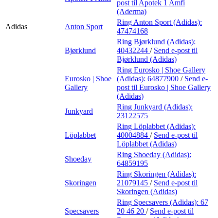
post
til Apotek 1 Amfi
(Aderma)
Ring Anton Sport (Adidas):
Adidas
Anton Sport
47474168
Ring Bjørklund (Adidas):
Bjørklund
40432244
/
Send e-post
til
Bjørklund (Adidas)
Ring Eurosko | Shoe Gallery
Eurosko | Shoe
(Adidas):
64877900
/
Send e-
Gallery
post
til Eurosko | Shoe Gallery
(Adidas)
Ring Junkyard (Adidas):
Junkyard
23122575
Ring Löplabbet (Adidas):
Löplabbet
40004884
/
Send e-post
til
Löplabbet (Adidas)
Ring Shoeday (Adidas):
Shoeday
64859195
Ring Skoringen (Adidas):
Skoringen
21079145
/
Send e-post
til
Skoringen (Adidas)
Ring Specsavers (Adidas):
67
Specsavers
20 46 20
/
Send e-post
til