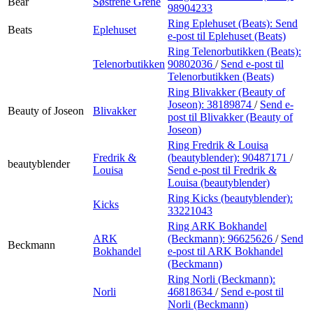
Bear
Søstrene Grene
98904233
Ring Eplehuset (Beats):
Send
Beats
Eplehuset
e-post
til Eplehuset (Beats)
Ring Telenorbutikken (Beats):
Telenorbutikken
90802036
/
Send e-post
til
Telenorbutikken (Beats)
Ring Blivakker (Beauty of
Joseon):
38189874
/
Send e-
Beauty of Joseon
Blivakker
post
til Blivakker (Beauty of
Joseon)
Ring Fredrik & Louisa
Fredrik &
(beautyblender):
90487171
/
beautyblender
Louisa
Send e-post
til Fredrik &
Louisa (beautyblender)
Ring Kicks (beautyblender):
Kicks
33221043
Ring ARK Bokhandel
ARK
(Beckmann):
96625626
/
Send
Beckmann
Bokhandel
e-post
til ARK Bokhandel
(Beckmann)
Ring Norli (Beckmann):
Norli
46818634
/
Send e-post
til
Norli (Beckmann)