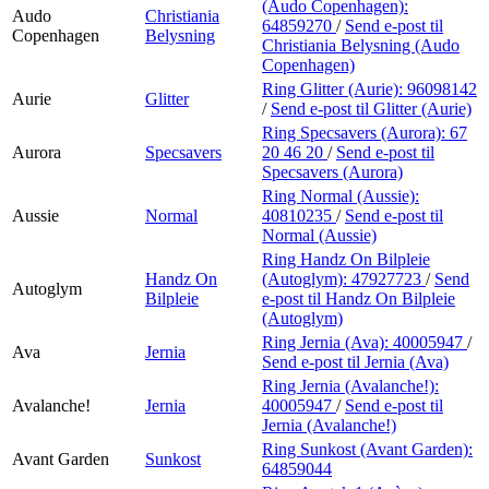
(Audo Copenhagen):
Audo
Christiania
64859270
/
Send e-post
til
Copenhagen
Belysning
Christiania Belysning (Audo
Copenhagen)
Ring Glitter (Aurie):
96098142
Aurie
Glitter
/
Send e-post
til Glitter (Aurie)
Ring Specsavers (Aurora):
67
Aurora
Specsavers
20 46 20
/
Send e-post
til
Specsavers (Aurora)
Ring Normal (Aussie):
Aussie
Normal
40810235
/
Send e-post
til
Normal (Aussie)
Ring Handz On Bilpleie
Handz On
(Autoglym):
47927723
/
Send
Autoglym
Bilpleie
e-post
til Handz On Bilpleie
(Autoglym)
Ring Jernia (Ava):
40005947
/
Ava
Jernia
Send e-post
til Jernia (Ava)
Ring Jernia (Avalanche!):
Avalanche!
Jernia
40005947
/
Send e-post
til
Jernia (Avalanche!)
Ring Sunkost (Avant Garden):
Avant Garden
Sunkost
64859044