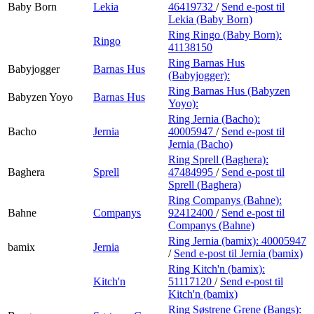
Baby Born
Lekia
46419732
/
Send e-post
til
Lekia (Baby Born)
Ring Ringo (Baby Born):
Ringo
41138150
Ring Barnas Hus
Babyjogger
Barnas Hus
(Babyjogger):
Ring Barnas Hus (Babyzen
Babyzen Yoyo
Barnas Hus
Yoyo):
Ring Jernia (Bacho):
Bacho
Jernia
40005947
/
Send e-post
til
Jernia (Bacho)
Ring Sprell (Baghera):
Baghera
Sprell
47484995
/
Send e-post
til
Sprell (Baghera)
Ring Companys (Bahne):
Bahne
Companys
92412400
/
Send e-post
til
Companys (Bahne)
Ring Jernia (bamix):
40005947
bamix
Jernia
/
Send e-post
til Jernia (bamix)
Ring Kitch'n (bamix):
Kitch'n
51117120
/
Send e-post
til
Kitch'n (bamix)
Ring Søstrene Grene (Bangs):