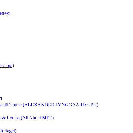
etrex)
osslopi)
r)
ost
til Thune (ALEXANDER LYNGGAARD CPH)
rik & Louisa (All About MEE)
forlaget)