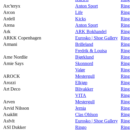
Arc'teryx
Anton Sport
Ring
Arcon
Life
Ring
Ardell
Kicks
Ring
Arena
Anton Sport
Ring
Ark
ARK Bokhandel
Ring
ARKK Copenhagen
Eurosko | Shoe Gallery
Ring
Armani
Brilleland
Ring
Fredrik & Louisa
Ring
Arne Nordlie
Bjørklund
Ring
Arnie Says
Skonnord
Ring
Valør
Ring
AROCK
Mestergull
Ring
Arozzi
Elkjøp
Ring
Art Deco
Blivakker
Ring
VITA
Ring
Arven
Mestergull
Ring
Arvid Nilsson
Jernia
Ring
Asaklitt
Clas Ohlson
Ring
Asfvlt
Eurosko | Shoe Gallery
Ring
ASI Dukker
Ringo
Ring