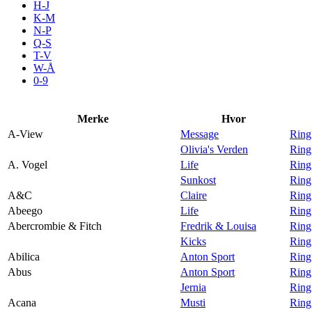
H-J
Aktiviteter
K-M
N-P
Q-S
T-V
Tilbud
W-Å
0-9
Inspirasjon
Merke
Hvor
A-View
Message
Ring
Olivia's Verden
Ring
A. Vogel
Life
Ring
Søk
Sunkost
Ring
A&C
Claire
Ring
Abeego
Life
Ring
Abercrombie & Fitch
Fredrik & Louisa
Ring
Kicks
Ring
Åpningstider
Abilica
Anton Sport
Ring
Abus
Anton Sport
Ring
Praktisk informasjon
Jernia
Ring
Ledige stillinger
Acana
Musti
Ring