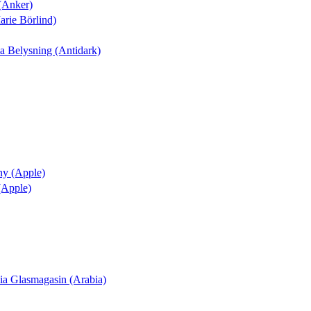
 (Anker)
arie Börlind)
nia Belysning (Antidark)
ny (Apple)
 (Apple)
ania Glasmagasin (Arabia)