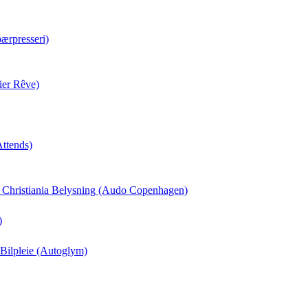
ærpresseri)
ier Rêve)
Attends)
il Christiania Belysning (Audo Copenhagen)
)
 Bilpleie (Autoglym)