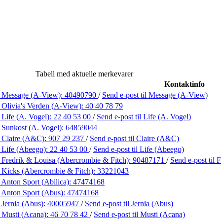
Tabell med aktuelle merkevarer
Kontaktinfo
 Message (A-View):
40490790
/
Send e-post
til Message (A-View)
 Olivia's Verden (A-View):
40 40 78 79
 Life (A. Vogel):
22 40 53 00
/
Send e-post
til Life (A. Vogel)
 Sunkost (A. Vogel):
64859044
 Claire (A&C):
907 29 237
/
Send e-post
til Claire (A&C)
 Life (Abeego):
22 40 53 00
/
Send e-post
til Life (Abeego)
 Fredrik & Louisa (Abercrombie & Fitch):
90487171
/
Send e-post
til
 Kicks (Abercrombie & Fitch):
33221043
 Anton Sport (Abilica):
47474168
 Anton Sport (Abus):
47474168
 Jernia (Abus):
40005947
/
Send e-post
til Jernia (Abus)
 Musti (Acana):
46 70 78 42
/
Send e-post
til Musti (Acana)