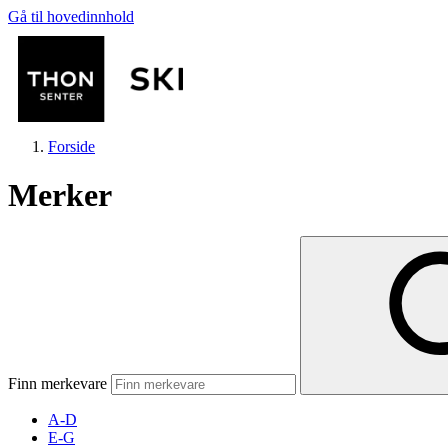
Gå til hovedinnhold
Forside
Merker
Butikker
Mat og drikke
Finn merkevare
Helse
A-D
E-G