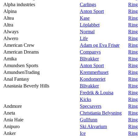
Alpha industries
Carlings
Ring
Alpina
Anton Sport
Ring
Altea
Kase
Ring
Altra
Löplabbet
Ring
Always
Normal
Ring
Alwero
Life
Ring
American Crew
Adam og Eva Frisør
Ring
American Dreams
Companys
Ring
Amika
Blivakker
Ring
Amundsen Sports
Anton Sport
Ring
AmundsenTrading
Kremmerhuset
Ring
Anal Fantasy
Kondomeriet
Ring
Anastasia Beverly Hills
Blivakker
Ring
Fredrik & Louisa
Ring
Kicks
Ring
Andmore
Specsavers
Ring
Aneta
Christiania Belysning
Ring
Ania Haie
Gullfunn
Ring
Anipuro
Ski Akvarium
Ring
Anker
Ice
Ring