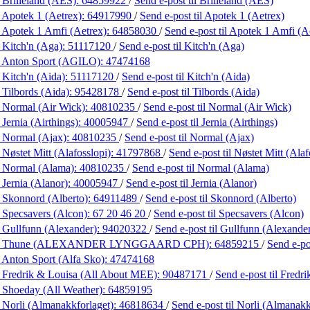
 Brilleland (AES):
64859922
/
Send e-post
til Brilleland (AES)
 Apotek 1 (Aetrex):
64917990
/
Send e-post
til Apotek 1 (Aetrex)
 Apotek 1 Amfi (Aetrex):
64858030
/
Send e-post
til Apotek 1 Amfi (A
 Kitch'n (Aga):
51117120
/
Send e-post
til Kitch'n (Aga)
 Anton Sport (AGILO):
47474168
 Kitch'n (Aida):
51117120
/
Send e-post
til Kitch'n (Aida)
 Tilbords (Aida):
95428178
/
Send e-post
til Tilbords (Aida)
 Normal (Air Wick):
40810235
/
Send e-post
til Normal (Air Wick)
Jernia (Airthings):
40005947
/
Send e-post
til Jernia (Airthings)
 Normal (Ajax):
40810235
/
Send e-post
til Normal (Ajax)
 Nøstet Mitt (Alafosslopi):
41797868
/
Send e-post
til Nøstet Mitt (Alaf
 Normal (Alama):
40810235
/
Send e-post
til Normal (Alama)
 Jernia (Alanor):
40005947
/
Send e-post
til Jernia (Alanor)
 Skonnord (Alberto):
64911489
/
Send e-post
til Skonnord (Alberto)
 Specsavers (Alcon):
67 20 46 20
/
Send e-post
til Specsavers (Alcon)
 Gullfunn (Alexander):
94020322
/
Send e-post
til Gullfunn (Alexande
g Thune (ALEXANDER LYNGGAARD CPH):
64859215
/
Send e-p
 Anton Sport (Alfa Sko):
47474168
 Fredrik & Louisa (All About MEE):
90487171
/
Send e-post
til Fred
 Shoeday (All Weather):
64859195
 Norli (Almanakkforlaget):
46818634
/
Send e-post
til Norli (Almanakk