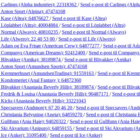
 Carlings (Alpha industries):
22318362
/
Send e-post
til Carlings (Alph
 Anton Sport (Alpina):
47474168
 Kase (Altea):
64876627
/
Send e-post
til Kase (Altea)
 Löplabbet (Altra):
40004884
/
Send e-post
til Löplabbet (Altra)
 Normal (Always):
40810235
/
Send e-post
til Normal (Always)
 Life (Alwero):
22 40 53 00
/
Send e-post
til Life (Alwero)
 Adam og Eva Frisør (American Crew):
64877277
/
Send e-post
til A
 Companys (American Dreams):
92412400
/
Send e-post
til Companys
 Blivakker (Amika):
38189874
/
Send e-post
til Blivakker (Amika)
 Anton Sport (Amundsen Sports):
47474168
 Kremmerhuset (AmundsenTrading):
91559163
/
Send e-post
til Krem
 Kondomeriet (Anal Fantasy ):
64872360
 Blivakker (Anastasia Beverly Hills):
38189874
/
Send e-post
til Bliva
 Fredrik & Louisa (Anastasia Beverly Hills):
90487171
/
Send e-post
t
 Kicks (Anastasia Beverly Hills):
33221043
 Specsavers (Andmore):
67 20 46 20
/
Send e-post
til Specsavers (And
 Christiania Belysning (Aneta):
64859270
/
Send e-post
til Christiania
 Gullfunn (Ania Haie):
94020322
/
Send e-post
til Gullfunn (Ania Haie
 Ski Akvarium (Anipuro):
64859155
/
Send e-post
til Ski Akvarium (A
 Ice (Anker):
31095400
/
Send e-post
til Ice (Anker)