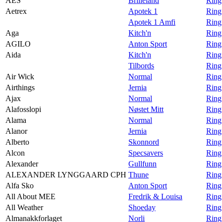
AES
Brilleland
Ring
Aetrex
Apotek 1
Ring
Apotek 1 Amfi
Ring
Aga
Kitch'n
Ring
AGILO
Anton Sport
Ring
Aida
Kitch'n
Ring
Tilbords
Ring
Air Wick
Normal
Ring
Airthings
Jernia
Ring 
Ajax
Normal
Ring
Alafosslopi
Nøstet Mitt
Ring
Alama
Normal
Ring
Alanor
Jernia
Ring
Alberto
Skonnord
Ring
Alcon
Specsavers
Ring
Alexander
Gullfunn
Ring
ALEXANDER LYNGGAARD CPH
Thune
Rin
Alfa Sko
Anton Sport
Ring
All About MEE
Fredrik & Louisa
Ring
All Weather
Shoeday
Ring
Almanakkforlaget
Norli
Ring