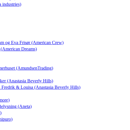
a industries)
dam og Eva Frisør (American Crew)
 (American Dreams)
merhuset (AmundsenTrading)
kker (Anastasia Beverly Hills)
il Fredrik & Louisa (Anastasia Beverly Hills)
more)
 Belysning (Aneta)
)
nipuro)