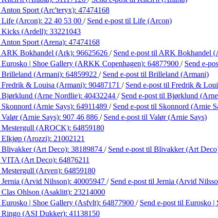
 Anton Sport (Arc'teryx):
47474168
 Life (Arcon):
22 40 53 00
/
Send e-post
til Life (Arcon)
 Kicks (Ardell):
33221043
 Anton Sport (Arena):
47474168
 ARK Bokhandel (Ark):
96625626
/
Send e-post
til ARK Bokhandel (
 Eurosko | Shoe Gallery (ARKK Copenhagen):
64877900
/
Send e-po
 Brilleland (Armani):
64859922
/
Send e-post
til Brilleland (Armani)
 Fredrik & Louisa (Armani):
90487171
/
Send e-post
til Fredrik & Lou
 Bjørklund (Arne Nordlie):
40432244
/
Send e-post
til Bjørklund (Arne
 Skonnord (Arnie Says):
64911489
/
Send e-post
til Skonnord (Arnie S
 Valør (Arnie Says):
907 46 886
/
Send e-post
til Valør (Arnie Says)
 Mestergull (AROCK):
64859180
 Elkjøp (Arozzi):
21002121
 Blivakker (Art Deco):
38189874
/
Send e-post
til Blivakker (Art Deco
 VITA (Art Deco):
64876211
 Mestergull (Arven):
64859180
 Jernia (Arvid Nilsson):
40005947
/
Send e-post
til Jernia (Arvid Nilss
 Clas Ohlson (Asaklitt):
23214000
 Eurosko | Shoe Gallery (Asfvlt):
64877900
/
Send e-post
til Eurosko |
 Ringo (ASI Dukker):
41138150