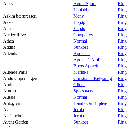
Asics
Anton Sport
Ring
Löplabbet
Ring
Askim bærpresseri
Meny
Ring
Asko
Elkjøp
Ring
Asus
Elkjøp
Ring
Atelier Rêve
Companys
Ring
Athea
Normal
Ring
Atkins
Sunkost
Ring
Attends
Apotek 1
Ring
Apotek 1 Amfi
Ring
Boots Apotek
Ring
Aubade Paris
Marinka
Ring
Audo Copenhagen
Christiania Belysning
Ring
Aurie
Glitter
Ring 
Aurora
Specsavers
Ring
Aussie
Normal
Ring
Autoglym
Handz On Bilpleie
Ring
Ava
Jernia
Ring
Avalanche!
Jernia
Ring
Avant Garden
Sunkost
Ring