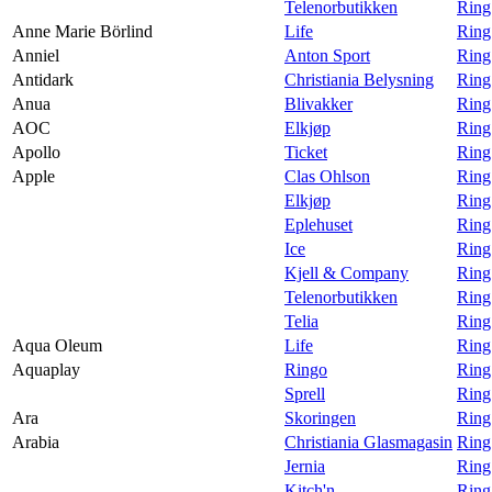
Telenorbutikken
Ring
Anne Marie Börlind
Life
Ring
Anniel
Anton Sport
Ring
Antidark
Christiania Belysning
Ring
Anua
Blivakker
Ring
AOC
Elkjøp
Ring
Apollo
Ticket
Ring
Apple
Clas Ohlson
Ring
Elkjøp
Ring
Eplehuset
Ring
Ice
Ring
Kjell & Company
Ring
Telenorbutikken
Ring
Telia
Ring
Aqua Oleum
Life
Ring
Aquaplay
Ringo
Ring
Sprell
Ring
Ara
Skoringen
Ring
Arabia
Christiania Glasmagasin
Ring
Jernia
Ring
Kitch'n
Ring