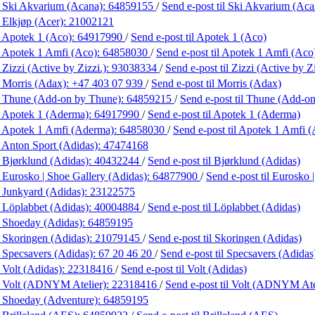
 Ski Akvarium (Acana):
64859155
/
Send e-post
til Ski Akvarium (Aca
 Elkjøp (Acer):
21002121
 Apotek 1 (Aco):
64917990
/
Send e-post
til Apotek 1 (Aco)
 Apotek 1 Amfi (Aco):
64858030
/
Send e-post
til Apotek 1 Amfi (Aco
Zizzi (Active by Zizzi.):
93038334
/
Send e-post
til Zizzi (Active by Zi
 Morris (Adax):
+47 403 07 939
/
Send e-post
til Morris (Adax)
 Thune (Add-on by Thune):
64859215
/
Send e-post
til Thune (Add-o
 Apotek 1 (Aderma):
64917990
/
Send e-post
til Apotek 1 (Aderma)
 Apotek 1 Amfi (Aderma):
64858030
/
Send e-post
til Apotek 1 Amfi 
 Anton Sport (Adidas):
47474168
 Bjørklund (Adidas):
40432244
/
Send e-post
til Bjørklund (Adidas)
 Eurosko | Shoe Gallery (Adidas):
64877900
/
Send e-post
til Eurosko 
 Junkyard (Adidas):
23122575
 Löplabbet (Adidas):
40004884
/
Send e-post
til Löplabbet (Adidas)
 Shoeday (Adidas):
64859195
 Skoringen (Adidas):
21079145
/
Send e-post
til Skoringen (Adidas)
 Specsavers (Adidas):
67 20 46 20
/
Send e-post
til Specsavers (Adidas
 Volt (Adidas):
22318416
/
Send e-post
til Volt (Adidas)
 Volt (ADNYM Atelier):
22318416
/
Send e-post
til Volt (ADNYM Ate
 Shoeday (Adventure):
64859195