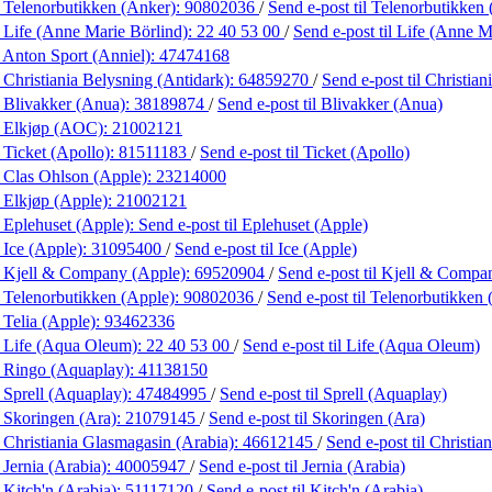
 Telenorbutikken (Anker):
90802036
/
Send e-post
til Telenorbutikken
 Life (Anne Marie Börlind):
22 40 53 00
/
Send e-post
til Life (Anne M
 Anton Sport (Anniel):
47474168
 Christiania Belysning (Antidark):
64859270
/
Send e-post
til Christia
 Blivakker (Anua):
38189874
/
Send e-post
til Blivakker (Anua)
 Elkjøp (AOC):
21002121
 Ticket (Apollo):
81511183
/
Send e-post
til Ticket (Apollo)
 Clas Ohlson (Apple):
23214000
 Elkjøp (Apple):
21002121
 Eplehuset (Apple):
Send e-post
til Eplehuset (Apple)
 Ice (Apple):
31095400
/
Send e-post
til Ice (Apple)
 Kjell & Company (Apple):
69520904
/
Send e-post
til Kjell & Compa
 Telenorbutikken (Apple):
90802036
/
Send e-post
til Telenorbutikken
 Telia (Apple):
93462336
 Life (Aqua Oleum):
22 40 53 00
/
Send e-post
til Life (Aqua Oleum)
 Ringo (Aquaplay):
41138150
 Sprell (Aquaplay):
47484995
/
Send e-post
til Sprell (Aquaplay)
 Skoringen (Ara):
21079145
/
Send e-post
til Skoringen (Ara)
 Christiania Glasmagasin (Arabia):
46612145
/
Send e-post
til Christi
 Jernia (Arabia):
40005947
/
Send e-post
til Jernia (Arabia)
 Kitch'n (Arabia):
51117120
/
Send e-post
til Kitch'n (Arabia)