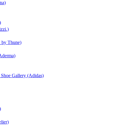
na)
)
zzi.)
n by Thune)
(Aderma)
| Shoe Gallery (Adidas)
)
lier)