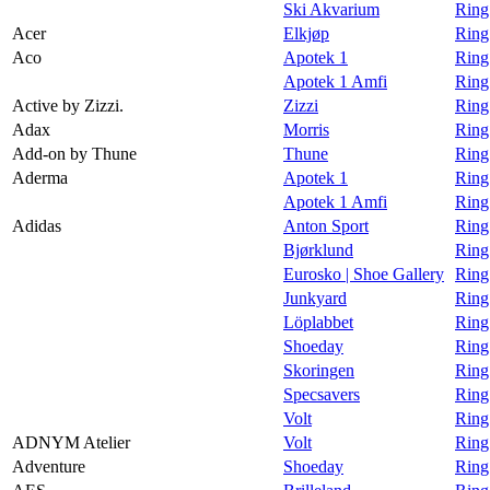
Ski Akvarium
Ring
Magasin
Acer
Elkjøp
Ring
Aco
Apotek 1
Ring
Gavekort
Apotek 1 Amfi
Ring
Finn frem
Active by Zizzi.
Zizzi
Ring 
Adax
Morris
Ring
Personal Shopper
Add-on by Thune
Thune
Ring
Aderma
Apotek 1
Ring
Apotek 1 Amfi
Ring
Adidas
Anton Sport
Ring
Bjørklund
Ring
Eurosko | Shoe Gallery
Ring
Junkyard
Ring
Löplabbet
Ring
Shoeday
Ring
Skoringen
Ring
Specsavers
Ring
Volt
Ring
ADNYM Atelier
Volt
Ring
Adventure
Shoeday
Ring