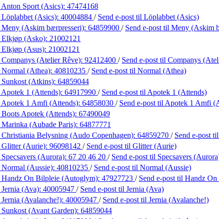
 Anton Sport (Asics):
47474168
 Löplabbet (Asics):
40004884
/
Send e-post
til Löplabbet (Asics)
 Meny (Askim bærpresseri):
64859900
/
Send e-post
til Meny (Askim b
 Elkjøp (Asko):
21002121
 Elkjøp (Asus):
21002121
 Companys (Atelier Rêve):
92412400
/
Send e-post
til Companys (Atel
 Normal (Athea):
40810235
/
Send e-post
til Normal (Athea)
 Sunkost (Atkins):
64859044
 Apotek 1 (Attends):
64917990
/
Send e-post
til Apotek 1 (Attends)
 Apotek 1 Amfi (Attends):
64858030
/
Send e-post
til Apotek 1 Amfi (
 Boots Apotek (Attends):
67490049
 Marinka (Aubade Paris):
64877771
 Christiania Belysning (Audo Copenhagen):
64859270
/
Send e-post
t
Glitter (Aurie):
96098142
/
Send e-post
til Glitter (Aurie)
 Specsavers (Aurora):
67 20 46 20
/
Send e-post
til Specsavers (Aurora
 Normal (Aussie):
40810235
/
Send e-post
til Normal (Aussie)
 Handz On Bilpleie (Autoglym):
47927723
/
Send e-post
til Handz On
 Jernia (Ava):
40005947
/
Send e-post
til Jernia (Ava)
 Jernia (Avalanche!):
40005947
/
Send e-post
til Jernia (Avalanche!)
 Sunkost (Avant Garden):
64859044