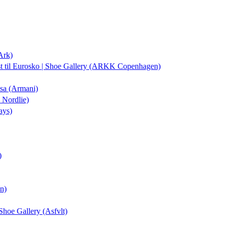
Ark)
st
til Eurosko | Shoe Gallery (ARKK Copenhagen)
isa (Armani)
 Nordlie)
ays)
)
on)
 Shoe Gallery (Asfvlt)