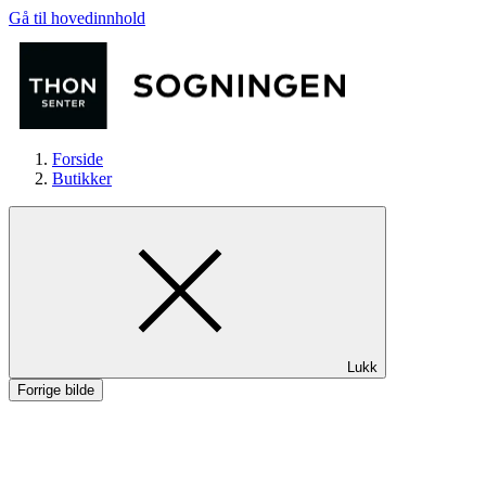
Gå til hovedinnhold
Forside
Butikker
Butikker
Lukk
Mat og drikke
Forrige bilde
Helse