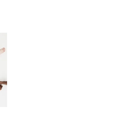
Inspirasjon
Søk
Åpningstider
Praktisk informasjon
Ledige stillinger
Magasin
Gavekort
Finn frem