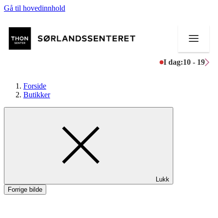
Gå til hovedinnhold
I dag:
10 - 19
Forside
Butikker
Butikker
Mat og drikke
Helse
Lukk
Aktiviteter
Forrige bilde
Tilbud