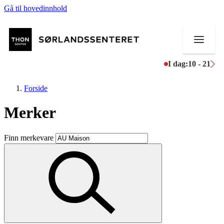
Gå til hovedinnhold
I dag:
10 - 21
Forside
Merker
Butikker
Finn merkevare
Mat og drikke
Helse
Aktiviteter
Tilbud