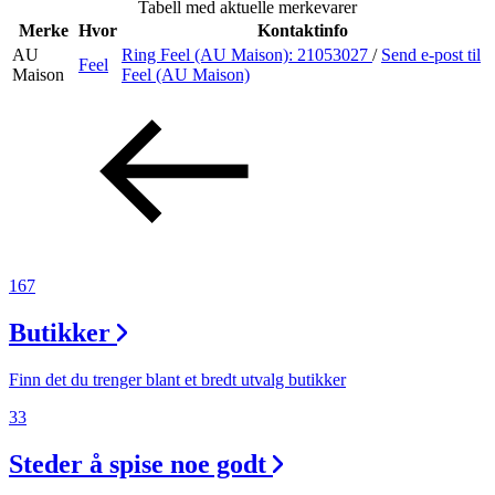
Tabell med aktuelle merkevarer
Inspirasjon
Merke
Hvor
Kontaktinfo
AU
Ring Feel (AU Maison):
21053027
/
Send e-post
til
Feel
Maison
Feel (AU Maison)
Søk
Åpningstider
Praktisk informasjon
167
Ledige stillinger
Butikker
Magasin
Gavekort
Finn det du trenger blant et bredt utvalg butikker
Finn frem
33
Steder å spise noe godt