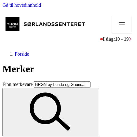
Gå til hovedinnhold
I dag:
10 - 19
Forside
Merker
Butikker
Finn merkevare
Mat og drikke
Helse
Aktiviteter
Tilbud