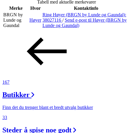
Tabell med aktuelle merkevarer
Inspirasjon
Merke
Hvor
Kontaktinfo
BRGN by
Ring Høyer (BRGN by Lunde og Gaundal):
Lunde og
Høyer
38027116
/
Send e-post
til Høyer (BRGN by
Gaundal
Lunde og Gaundal)
Søk
Åpningstider
Praktisk informasjon
Ledige stillinger
167
Magasin
Butikker
Gavekort
Finn det du trenger blant et bredt utvalg butikker
Finn frem
33
Steder å spise noe godt