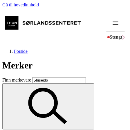
Gå til hovedinnhold
Stengt
Forside
Merker
Butikker
Finn merkevare
Mat og drikke
Helse
Aktiviteter
Tilbud