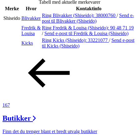
Tabell med aktuelle merkevarer
Inspirasjon
Merke
Hvor
Kontaktinfo
Ring Blivakker (Shiseido):
38000760
/
Send e-
Shiseido
Blivakker
post
til Blivakker (Shiseido)
Fredrik &
Ring Fredrik & Louisa (Shiseido):
90 48 71 19
Søk
Louisa
/
Send e-post
til Fredrik & Louisa (Shiseido)
Ring Kicks (Shiseido):
33221077
/
Send e-post
Kicks
til Kicks (Shiseido)
Åpningstider
Praktisk informasjon
Ledige stillinger
Magasin
Gavekort
167
Finn frem
Butikker
Finn det du trenger blant et bredt utvalg butikker