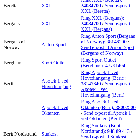
Beretta
XXL
24084700
/
Send e-post
til
XXL (Beretta)
Ring XXL (Bergans):
Bergans
XXL
24084700
/
Send e-post
til
XXL (Bergans)
Ring Anton Sport (Bergans
Bergans of
of Norway):
38146200
/
Anton Sport
Norway
Send e-post
til Anton Sport
(Bergans of Norway)
Ring Sport Outlet
Berghaus
Sport Outlet
(Berghaus):
47791404
Ring Apotek 1 ved
Hovedinngang (Berit):
Apotek 1 ved
Berit
38145340
/
Send e-post
til
Hovedinngang
Apotek 1 ved
Hovedinngang (Berit)
Ring Apotek 1 ved
Apotek 1 ved
Oktanten (Berit):
38092500
Oktanten
/
Send e-post
til Apotek 1
ved Oktanten (Berit)
Ring Sunkost (Berit
Nordstrand):
948 89 413
/
Berit Nordstrand
Sunkost
Send e-post
til Sunkost