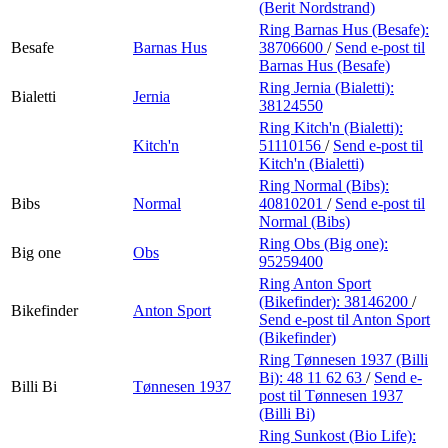
(Berit Nordstrand)
Ring Barnas Hus (Besafe):
Besafe
Barnas Hus
38706600
/
Send e-post
til
Barnas Hus (Besafe)
Ring Jernia (Bialetti):
Bialetti
Jernia
38124550
Ring Kitch'n (Bialetti):
Kitch'n
51110156
/
Send e-post
til
Kitch'n (Bialetti)
Ring Normal (Bibs):
Bibs
Normal
40810201
/
Send e-post
til
Normal (Bibs)
Ring Obs (Big one):
Big one
Obs
95259400
Ring Anton Sport
(Bikefinder):
38146200
/
Bikefinder
Anton Sport
Send e-post
til Anton Sport
(Bikefinder)
Ring Tønnesen 1937 (Billi
Bi):
48 11 62 63
/
Send e-
Billi Bi
Tønnesen 1937
post
til Tønnesen 1937
(Billi Bi)
Ring Sunkost (Bio Life):