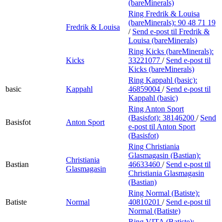
(bareMinerals)
Ring Fredrik & Louisa
(bareMinerals):
90 48 71 19
Fredrik & Louisa
/
Send e-post
til Fredrik &
Louisa (bareMinerals)
Ring Kicks (bareMinerals):
Kicks
33221077
/
Send e-post
til
Kicks (bareMinerals)
Ring Kappahl (basic):
basic
Kappahl
46859004
/
Send e-post
til
Kappahl (basic)
Ring Anton Sport
(Basisfot):
38146200
/
Send
Basisfot
Anton Sport
e-post
til Anton Sport
(Basisfot)
Ring Christiania
Glasmagasin (Bastian):
Christiania
Bastian
46633460
/
Send e-post
til
Glasmagasin
Christiania Glasmagasin
(Bastian)
Ring Normal (Batiste):
Batiste
Normal
40810201
/
Send e-post
til
Normal (Batiste)
Ring VITA (Batiste):