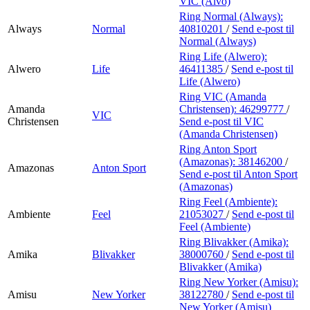
VIC (Alvo)
Ring Normal (Always):
Always
Normal
40810201
/
Send e-post
til
Normal (Always)
Ring Life (Alwero):
Alwero
Life
46411385
/
Send e-post
til
Life (Alwero)
Ring VIC (Amanda
Amanda
Christensen):
46299777
/
VIC
Christensen
Send e-post
til VIC
(Amanda Christensen)
Ring Anton Sport
(Amazonas):
38146200
/
Amazonas
Anton Sport
Send e-post
til Anton Sport
(Amazonas)
Ring Feel (Ambiente):
Ambiente
Feel
21053027
/
Send e-post
til
Feel (Ambiente)
Ring Blivakker (Amika):
Amika
Blivakker
38000760
/
Send e-post
til
Blivakker (Amika)
Ring New Yorker (Amisu):
Amisu
New Yorker
38122780
/
Send e-post
til
New Yorker (Amisu)