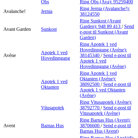
Obs
Ring Obs (Ava):
95259400
Ring Jernia (Avalanche!):
Avalanche!
Jernia
38124550
Ring Sunkost (Avant
Garden):
948 89 413
/
Send
Avant Garden
Sunkost
e-post
til Sunkost (Avant
Garden)
Ring Apotek 1 ved
Hovedinngang (Avène):
Apotek 1 ved
Avène
38145340
/
Send e-post
til
Hovedinngang
Apotek 1 ved
Hovedinngang (Avène)
Ring Apotek 1 ved
Oktanten (Avène):
Apotek 1 ved
38092500
/
Send e-post
til
Oktanten
Apotek 1 ved Oktanten
(Avène)
Ring Vitusapotek (Avène):
Vitusapotek
38792770
/
Send e-post
til
Vitusapotek (Avène)
Ring Barnas Hus (Avent):
Avent
Barnas Hus
38706600
/
Send e-post
til
Barnas Hus (Avent)
Ring Barnas Hus (Axxkid):