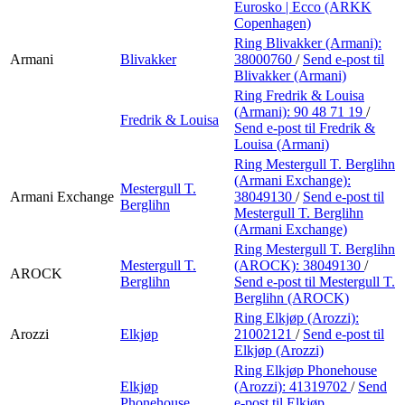
Eurosko | Ecco (ARKK
Copenhagen)
Ring Blivakker (Armani):
Armani
Blivakker
38000760
/
Send e-post
til
Blivakker (Armani)
Ring Fredrik & Louisa
(Armani):
90 48 71 19
/
Fredrik & Louisa
Send e-post
til Fredrik &
Louisa (Armani)
Ring Mestergull T. Berglihn
(Armani Exchange):
Mestergull T.
Armani Exchange
38049130
/
Send e-post
til
Berglihn
Mestergull T. Berglihn
(Armani Exchange)
Ring Mestergull T. Berglihn
Mestergull T.
(AROCK):
38049130
/
AROCK
Berglihn
Send e-post
til Mestergull T.
Berglihn (AROCK)
Ring Elkjøp (Arozzi):
Arozzi
Elkjøp
21002121
/
Send e-post
til
Elkjøp (Arozzi)
Ring Elkjøp Phonehouse
Elkjøp
(Arozzi):
41319702
/
Send
Phonehouse
e-post
til Elkjøp