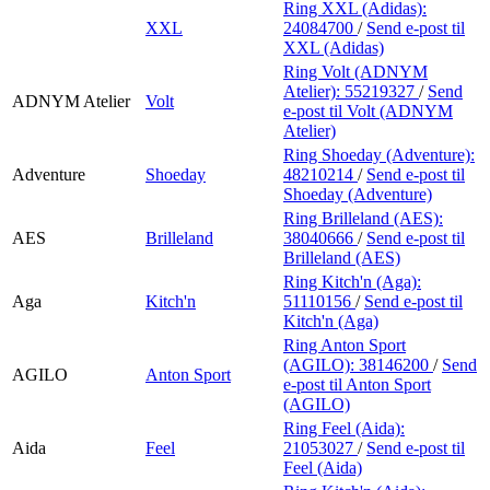
Ring XXL (Adidas):
XXL
24084700
/
Send e-post
til
XXL (Adidas)
Ring Volt (ADNYM
Atelier):
55219327
/
Send
ADNYM Atelier
Volt
e-post
til Volt (ADNYM
Atelier)
Ring Shoeday (Adventure):
Adventure
Shoeday
48210214
/
Send e-post
til
Shoeday (Adventure)
Ring Brilleland (AES):
AES
Brilleland
38040666
/
Send e-post
til
Brilleland (AES)
Ring Kitch'n (Aga):
Aga
Kitch'n
51110156
/
Send e-post
til
Kitch'n (Aga)
Ring Anton Sport
(AGILO):
38146200
/
Send
AGILO
Anton Sport
e-post
til Anton Sport
(AGILO)
Ring Feel (Aida):
Aida
Feel
21053027
/
Send e-post
til
Feel (Aida)