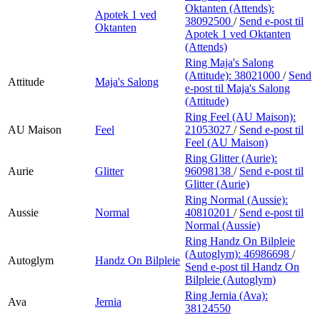
Oktanten (Attends):
Apotek 1 ved
38092500
/
Send e-post
til
Oktanten
Apotek 1 ved Oktanten
(Attends)
Ring Maja's Salong
(Attitude):
38021000
/
Send
Attitude
Maja's Salong
e-post
til Maja's Salong
(Attitude)
Ring Feel (AU Maison):
AU Maison
Feel
21053027
/
Send e-post
til
Feel (AU Maison)
Ring Glitter (Aurie):
Aurie
Glitter
96098138
/
Send e-post
til
Glitter (Aurie)
Ring Normal (Aussie):
Aussie
Normal
40810201
/
Send e-post
til
Normal (Aussie)
Ring Handz On Bilpleie
(Autoglym):
46986698
/
Autoglym
Handz On Bilpleie
Send e-post
til Handz On
Bilpleie (Autoglym)
Ring Jernia (Ava):
Ava
Jernia
38124550