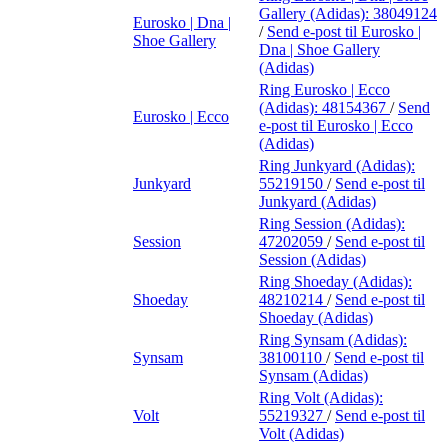
Gallery (Adidas):
38049124
Eurosko | Dna |
/
Send e-post
til Eurosko |
Shoe Gallery
Dna | Shoe Gallery
(Adidas)
Ring Eurosko | Ecco
(Adidas):
48154367
/
Send
Eurosko | Ecco
e-post
til Eurosko | Ecco
(Adidas)
Ring Junkyard (Adidas):
Junkyard
55219150
/
Send e-post
til
Junkyard (Adidas)
Ring Session (Adidas):
Session
47202059
/
Send e-post
til
Session (Adidas)
Ring Shoeday (Adidas):
Shoeday
48210214
/
Send e-post
til
Shoeday (Adidas)
Ring Synsam (Adidas):
Synsam
38100110
/
Send e-post
til
Synsam (Adidas)
Ring Volt (Adidas):
Volt
55219327
/
Send e-post
til
Volt (Adidas)