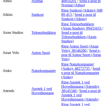
Athea
Normal
40810201
/
Send e-post
til
Normal (Athea)
Ring Sunkost (Atkins):
948
Atkins
Sunkost
89 413
/
Send e-post
til
Sunkost (Atkins)
Ring Telenorbutikken
(Atom Studios):
99433433
/
Atom Studios
Telenorbutikken
Send e-post
til
Telenorbutikken (Atom
Studios)
Ring Anton Sport (Atran
Velo):
38146200
/
Send e-
Atran Velo
Anton Sport
post
til Anton Sport (Atran
Velo)
Ring Naturkompaniet
(Atsko):
48272735
/
Send
Atsko
Naturkompaniet
e-post
til Naturkompaniet
(Atsko)
Ring Apotek 1 ved
Hovedinngang (Attends):
Apotek 1 ved
Attends
38145340
/
Send e-post
til
Hovedinngang
Apotek 1 ved
Hovedinngang (Attends)
Ring Apotek 1 ved