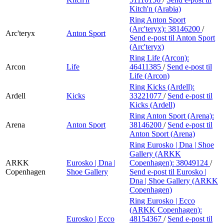
Kitch'n (Arabia)
Ring Anton Sport
(Arc'teryx):
38146200
/
Arc'teryx
Anton Sport
Send e-post
til Anton Sport
(Arc'teryx)
Ring Life (Arcon):
Arcon
Life
46411385
/
Send e-post
til
Life (Arcon)
Ring Kicks (Ardell):
Ardell
Kicks
33221077
/
Send e-post
til
Kicks (Ardell)
Ring Anton Sport (Arena):
Arena
Anton Sport
38146200
/
Send e-post
til
Anton Sport (Arena)
Ring Eurosko | Dna | Shoe
Gallery (ARKK
ARKK
Eurosko | Dna |
Copenhagen):
38049124
/
Copenhagen
Shoe Gallery
Send e-post
til Eurosko |
Dna | Shoe Gallery (ARKK
Copenhagen)
Ring Eurosko | Ecco
(ARKK Copenhagen):
Eurosko | Ecco
48154367
/
Send e-post
til