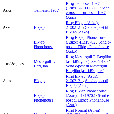
Ring Tønnesen 1937
(Asics):
48 11 62 63
/
Send
Asics
Tønnesen 1937
e-post
til Tønnesen 1937
(Asics)
Ring Elkjøp (Asko):
Asko
Elkjøp
21002121
/
Send e-post
til
Elkjøp (Asko)
Ring Elkjøp Phonehouse
Elkjøp
(Asko):
41319702
/
Send e-
Phonehouse
post
til Elkjøp Phonehouse
(Asko)
Ring Mestergull T. Berglihn
Mestergull T.
(astrid&agnes):
38049130
/
astrid&agnes
Berglihn
Send e-post
til Mestergull T.
Berglihn (astrid&agnes)
Ring Elkjøp (Asus):
Asus
Elkjøp
21002121
/
Send e-post
til
Elkjøp (Asus)
Ring Elkjøp Phonehouse
Elkjøp
(Asus):
41319702
/
Send e-
Phonehouse
post
til Elkjøp Phonehouse
(Asus)
Ring Normal (Athea):