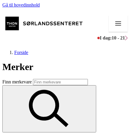
Gå til hovedinnhold
I dag:
10 - 21
Forside
Merker
Butikker
Finn merkevare
Mat og drikke
Helse
Aktiviteter
Tilbud