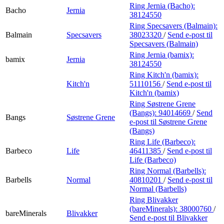
Ring Jernia (Bacho):
Bacho
Jernia
38124550
Ring Specsavers (Balmain):
Balmain
Specsavers
38023320
/
Send e-post
til
Specsavers (Balmain)
Ring Jernia (bamix):
bamix
Jernia
38124550
Ring Kitch'n (bamix):
Kitch'n
51110156
/
Send e-post
til
Kitch'n (bamix)
Ring Søstrene Grene
(Bangs):
94014669
/
Send
Bangs
Søstrene Grene
e-post
til Søstrene Grene
(Bangs)
Ring Life (Barbeco):
Barbeco
Life
46411385
/
Send e-post
til
Life (Barbeco)
Ring Normal (Barbells):
Barbells
Normal
40810201
/
Send e-post
til
Normal (Barbells)
Ring Blivakker
(bareMinerals):
38000760
/
bareMinerals
Blivakker
Send e-post
til Blivakker