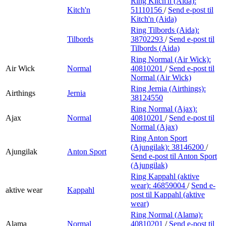
Ring Kitch'n (Aida):
Kitch'n
51110156
/
Send e-post
til
Kitch'n (Aida)
Ring Tilbords (Aida):
Tilbords
38702293
/
Send e-post
til
Tilbords (Aida)
Ring Normal (Air Wick):
Air Wick
Normal
40810201
/
Send e-post
til
Normal (Air Wick)
Ring Jernia (Airthings):
Airthings
Jernia
38124550
Ring Normal (Ajax):
Ajax
Normal
40810201
/
Send e-post
til
Normal (Ajax)
Ring Anton Sport
(Ajungilak):
38146200
/
Ajungilak
Anton Sport
Send e-post
til Anton Sport
(Ajungilak)
Ring Kappahl (aktive
wear):
46859004
/
Send e-
aktive wear
Kappahl
post
til Kappahl (aktive
wear)
Ring Normal (Alama):
Alama
Normal
40810201
/
Send e-post
til