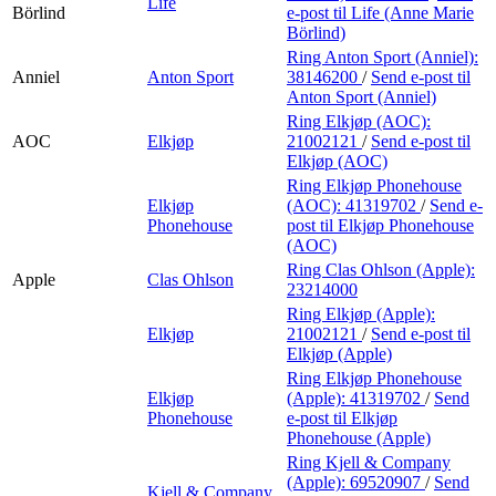
Life
Börlind
e-post
til Life (Anne Marie
Börlind)
Ring Anton Sport (Anniel):
Anniel
Anton Sport
38146200
/
Send e-post
til
Anton Sport (Anniel)
Ring Elkjøp (AOC):
AOC
Elkjøp
21002121
/
Send e-post
til
Elkjøp (AOC)
Ring Elkjøp Phonehouse
Elkjøp
(AOC):
41319702
/
Send e-
Phonehouse
post
til Elkjøp Phonehouse
(AOC)
Ring Clas Ohlson (Apple):
Apple
Clas Ohlson
23214000
Ring Elkjøp (Apple):
Elkjøp
21002121
/
Send e-post
til
Elkjøp (Apple)
Ring Elkjøp Phonehouse
Elkjøp
(Apple):
41319702
/
Send
Phonehouse
e-post
til Elkjøp
Phonehouse (Apple)
Ring Kjell & Company
(Apple):
69520907
/
Send
Kjell & Company