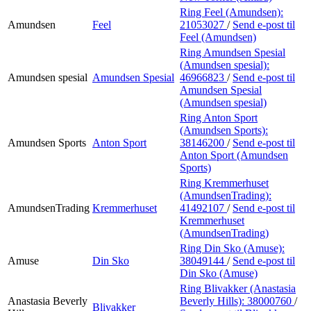
Ring Feel (Amundsen):
Amundsen
Feel
21053027
/
Send e-post
til
Feel (Amundsen)
Ring Amundsen Spesial
(Amundsen spesial):
Amundsen spesial
Amundsen Spesial
46966823
/
Send e-post
til
Amundsen Spesial
(Amundsen spesial)
Ring Anton Sport
(Amundsen Sports):
Amundsen Sports
Anton Sport
38146200
/
Send e-post
til
Anton Sport (Amundsen
Sports)
Ring Kremmerhuset
(AmundsenTrading):
AmundsenTrading
Kremmerhuset
41492107
/
Send e-post
til
Kremmerhuset
(AmundsenTrading)
Ring Din Sko (Amuse):
Amuse
Din Sko
38049144
/
Send e-post
til
Din Sko (Amuse)
Ring Blivakker (Anastasia
Anastasia Beverly
Beverly Hills):
38000760
/
Blivakker