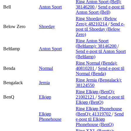
Ring Anton Sport (Bell):
Bell
Anton Sport
38146200
/
Send e-post
til
Anton Sport (Bell)
Ring Shoeday (Below
Zero):
48210214
/
Send e-
Below Zero
Shoeday
post
til Shoeday (Below
Zero)
Ring Anton Sport
(Beltlamp):
38146200
/
Beltlamp
Anton Sport
Send e-post
til Anton Sport
(Beltlamp)
Ring Normal (Benda):
Benda
Normal
40810201
/
Send e-post
til
Normal (Benda)
Ring Jernia (Bengalack):
Bengalack
Jernia
38124550
Ring Elkjøp (BenQ):
BenQ
Elkjøp
21002121
/
Send e-post
til
Elkjøp (BenQ)
Ring Elkjøp Phonehouse
Elkjøp
(BenQ):
41319702
/
Send
Phonehouse
e-post
til Elkjøp
Phonehouse (BenQ)
Ring XXL (Beretta):