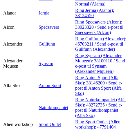
Normal (Alama)
Ring Jernia (Alanor):
Alanor
Jernia
38124550
Ring Specsavers (Alcon):
Alcon
Specsavers
38023320
/
Send e-post
til
Specsavers (Alcon)
Ring Gullfunn (Alexander):
Alexander
Gullfunn
46703211
/
Send e-post
til
Gullfunn (Alexander)
Ring Synsam (Alexander
Alexander
Mqueen):
38100110
/
Send
Synsam
Mqueen
e-post
til Synsam
(Alexander Mqueen)
Ring Anton Sport (Alfa
Sko):
38146200
/
Send e-
Alfa Sko
Anton Sport
post
til Anton Sport (Alfa
Sko)
Ring Naturkompaniet (Alfa
Sko):
48272735
/
Send e-
Naturkompaniet
post
til Naturkompaniet
(Alfa Sko)
Ring Sport Outlet (Alien
Alien workshop
Sport Outlet
workshop):
47791404