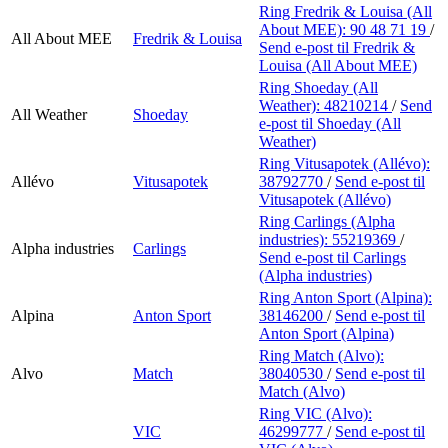
Ring Fredrik & Louisa (All
About MEE):
90 48 71 19
/
All About MEE
Fredrik & Louisa
Send e-post
til Fredrik &
Louisa (All About MEE)
Ring Shoeday (All
Weather):
48210214
/
Send
All Weather
Shoeday
e-post
til Shoeday (All
Weather)
Ring Vitusapotek (Allévo):
Allévo
Vitusapotek
38792770
/
Send e-post
til
Vitusapotek (Allévo)
Ring Carlings (Alpha
industries):
55219369
/
Alpha industries
Carlings
Send e-post
til Carlings
(Alpha industries)
Ring Anton Sport (Alpina):
Alpina
Anton Sport
38146200
/
Send e-post
til
Anton Sport (Alpina)
Ring Match (Alvo):
Alvo
Match
38040530
/
Send e-post
til
Match (Alvo)
Ring VIC (Alvo):
VIC
46299777
/
Send e-post
til