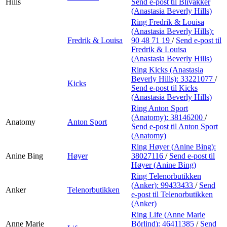
Hills
Send e-post
til Blivakker
(Anastasia Beverly Hills)
Ring Fredrik & Louisa
(Anastasia Beverly Hills):
Fredrik & Louisa
90 48 71 19
/
Send e-post
til
Fredrik & Louisa
(Anastasia Beverly Hills)
Ring Kicks (Anastasia
Beverly Hills):
33221077
/
Kicks
Send e-post
til Kicks
(Anastasia Beverly Hills)
Ring Anton Sport
(Anatomy):
38146200
/
Anatomy
Anton Sport
Send e-post
til Anton Sport
(Anatomy)
Ring Høyer (Anine Bing):
Anine Bing
Høyer
38027116
/
Send e-post
til
Høyer (Anine Bing)
Ring Telenorbutikken
(Anker):
99433433
/
Send
Anker
Telenorbutikken
e-post
til Telenorbutikken
(Anker)
Ring Life (Anne Marie
Anne Marie
Börlind):
46411385
/
Send