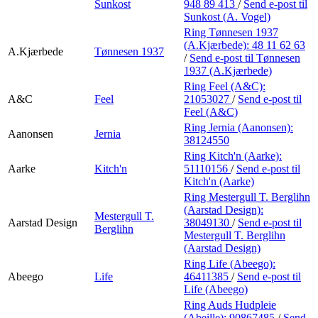
Sunkost
948 89 413
/
Send e-post
til
Sunkost (A. Vogel)
Ring Tønnesen 1937
(A.Kjærbede):
48 11 62 63
A.Kjærbede
Tønnesen 1937
/
Send e-post
til Tønnesen
1937 (A.Kjærbede)
Ring Feel (A&C):
A&C
Feel
21053027
/
Send e-post
til
Feel (A&C)
Ring Jernia (Aanonsen):
Aanonsen
Jernia
38124550
Ring Kitch'n (Aarke):
Aarke
Kitch'n
51110156
/
Send e-post
til
Kitch'n (Aarke)
Ring Mestergull T. Berglihn
(Aarstad Design):
Mestergull T.
Aarstad Design
38049130
/
Send e-post
til
Berglihn
Mestergull T. Berglihn
(Aarstad Design)
Ring Life (Abeego):
Abeego
Life
46411385
/
Send e-post
til
Life (Abeego)
Ring Auds Hudpleie
(Abeille):
90867485
/
Send