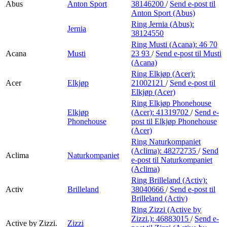
Abus
Anton Sport
38146200
/
Send e-post
til
Anton Sport (Abus)
Ring Jernia (Abus):
Jernia
38124550
Ring Musti (Acana):
46 70
Acana
Musti
23 93
/
Send e-post
til Musti
(Acana)
Ring Elkjøp (Acer):
Acer
Elkjøp
21002121
/
Send e-post
til
Elkjøp (Acer)
Ring Elkjøp Phonehouse
Elkjøp
(Acer):
41319702
/
Send e-
Phonehouse
post
til Elkjøp Phonehouse
(Acer)
Ring Naturkompaniet
(Aclima):
48272735
/
Send
Aclima
Naturkompaniet
e-post
til Naturkompaniet
(Aclima)
Ring Brilleland (Activ):
Activ
Brilleland
38040666
/
Send e-post
til
Brilleland (Activ)
Ring Zizzi (Active by
Zizzi.):
46883015
/
Send e-
Active by Zizzi.
Zizzi