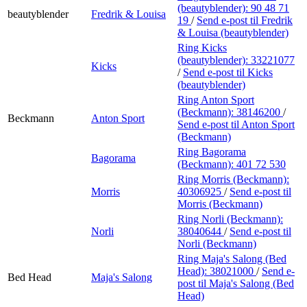
(beautyblender):
90 48 71
beautyblender
Fredrik & Louisa
19
/
Send e-post
til Fredrik
& Louisa (beautyblender)
Ring Kicks
(beautyblender):
33221077
Kicks
/
Send e-post
til Kicks
(beautyblender)
Ring Anton Sport
(Beckmann):
38146200
/
Beckmann
Anton Sport
Send e-post
til Anton Sport
(Beckmann)
Ring Bagorama
Bagorama
(Beckmann):
401 72 530
Ring Morris (Beckmann):
Morris
40306925
/
Send e-post
til
Morris (Beckmann)
Ring Norli (Beckmann):
Norli
38040644
/
Send e-post
til
Norli (Beckmann)
Ring Maja's Salong (Bed
Head):
38021000
/
Send e-
Bed Head
Maja's Salong
post
til Maja's Salong (Bed
Head)