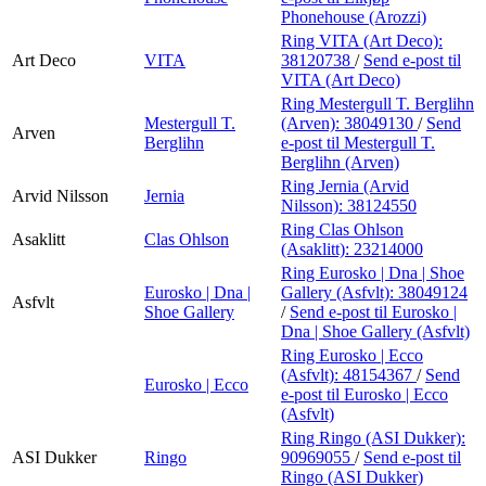
Phonehouse (Arozzi)
Ring VITA (Art Deco):
Art Deco
VITA
38120738
/
Send e-post
til
VITA (Art Deco)
Ring Mestergull T. Berglihn
Mestergull T.
(Arven):
38049130
/
Send
Arven
Berglihn
e-post
til Mestergull T.
Berglihn (Arven)
Ring Jernia (Arvid
Arvid Nilsson
Jernia
Nilsson):
38124550
Ring Clas Ohlson
Asaklitt
Clas Ohlson
(Asaklitt):
23214000
Ring Eurosko | Dna | Shoe
Eurosko | Dna |
Gallery (Asfvlt):
38049124
Asfvlt
Shoe Gallery
/
Send e-post
til Eurosko |
Dna | Shoe Gallery (Asfvlt)
Ring Eurosko | Ecco
(Asfvlt):
48154367
/
Send
Eurosko | Ecco
e-post
til Eurosko | Ecco
(Asfvlt)
Ring Ringo (ASI Dukker):
ASI Dukker
Ringo
90969055
/
Send e-post
til
Ringo (ASI Dukker)