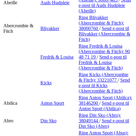
Abeille
Auds Hudpleie
e-post
til Auds Hudpleie
(Abeille)
Ring Blivakker
(Abercrombie & Fitch):
Abercrombie &
Blivakker
38000760
/
Send e-post
til
Fitch
Blivakker (Abercrombie &
Fitch)
Ring Fredrik & Louisa
(Abercrombie & Fitch):
90
Fredrik & Louisa
48 71 19
/
Send e-post
til
Fredrik & Louisa
(Abercrombie & Fitch)
Ring Kicks (Abercrombie
& Fitch):
33221077
/
Send
Kicks
e-post
til Kicks
(Abercrombie & Fitch)
Ring Anton Sport (Abilica):
Abilica
Anton Sport
38146200
/
Send e-post
til
Anton Sport (Abilica)
Ring Din Sko (Abro):
Abro
Din Sko
38049144
/
Send e-post
til
Din Sko (Abro)
Ring Anton Sport (Abus):