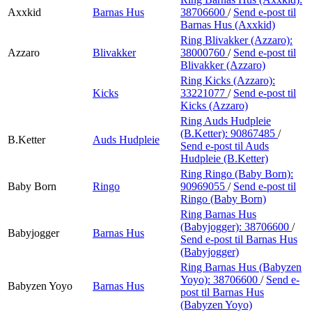
Axxkid
Barnas Hus
38706600
/
Send e-post
til
Barnas Hus (Axxkid)
Ring Blivakker (Azzaro):
Azzaro
Blivakker
38000760
/
Send e-post
til
Blivakker (Azzaro)
Ring Kicks (Azzaro):
Kicks
33221077
/
Send e-post
til
Kicks (Azzaro)
Ring Auds Hudpleie
(B.Ketter):
90867485
/
B.Ketter
Auds Hudpleie
Send e-post
til Auds
Hudpleie (B.Ketter)
Ring Ringo (Baby Born):
Baby Born
Ringo
90969055
/
Send e-post
til
Ringo (Baby Born)
Ring Barnas Hus
(Babyjogger):
38706600
/
Babyjogger
Barnas Hus
Send e-post
til Barnas Hus
(Babyjogger)
Ring Barnas Hus (Babyzen
Yoyo):
38706600
/
Send e-
Babyzen Yoyo
Barnas Hus
post
til Barnas Hus
(Babyzen Yoyo)