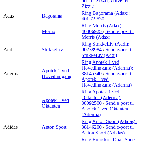
post
til Zizzi (Active by
Zizzi.)
Ring Bagorama (Adax):
Adax
Bagorama
401 72 530
Ring Morris (Adax):
Morris
40306925
/
Send e-post
til
Morris (Adax)
Ring StrikkeLiv (Addi):
Addi
StrikkeLiv
90238984
/
Send e-post
til
StrikkeLiv (Addi)
Ring Apotek 1 ved
Hovedinngang (Aderma):
Apotek 1 ved
Aderma
38145340
/
Send e-post
til
Hovedinngang
Apotek 1 ved
Hovedinngang (Aderma)
Ring Apotek 1 ved
Oktanten (Aderma):
Apotek 1 ved
38092500
/
Send e-post
til
Oktanten
Apotek 1 ved Oktanten
(Aderma)
Ring Anton Sport (Adidas):
Adidas
Anton Sport
38146200
/
Send e-post
til
Anton Sport (Adidas)
Ring Eurosko | Dna | Shoe