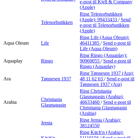
e-post
til Kjell & Company
(Apple)
Ring Telenorbutikken
(Apple):
99433433
/
Send
Telenorbutikken
e-post
til Telenorbutikken
(Apple)
Ring Life (Aqua Oleum):
Aqua Oleum
Life
46411385
/
Send e-post
til
Life (Aqua Oleum)
Ring Ringo (Aquaplay):
Aquaplay
Ringo
90969055
/
Send e-post
til
Ringo (Aquaplay)
Ring Tønnesen 1937 (Ara):
Ara
Tønnesen 1937
48 11 62 63
/
Send e-post
til
Tønnesen 1937 (Ara)
Ring Christiania
Glasmagasin (Arabia):
Christiania
Arabia
46633460
/
Send e-post
til
Glasmagasin
Christiania Glasmagasin
(Arabia)
Ring Jernia (Arabia):
Jernia
38124550
Ring Kitch'n (Arabia):
Kitch'n
51110156
/
Send e-post
til