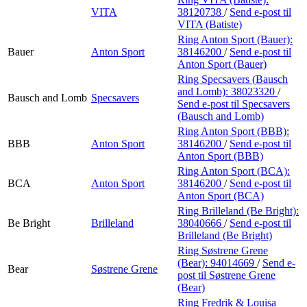
VITA
38120738
/
Send e-post
til
VITA (Batiste)
Ring Anton Sport (Bauer):
Bauer
Anton Sport
38146200
/
Send e-post
til
Anton Sport (Bauer)
Ring Specsavers (Bausch
and Lomb):
38023320
/
Bausch and Lomb
Specsavers
Send e-post
til Specsavers
(Bausch and Lomb)
Ring Anton Sport (BBB):
BBB
Anton Sport
38146200
/
Send e-post
til
Anton Sport (BBB)
Ring Anton Sport (BCA):
BCA
Anton Sport
38146200
/
Send e-post
til
Anton Sport (BCA)
Ring Brilleland (Be Bright):
Be Bright
Brilleland
38040666
/
Send e-post
til
Brilleland (Be Bright)
Ring Søstrene Grene
(Bear):
94014669
/
Send e-
Bear
Søstrene Grene
post
til Søstrene Grene
(Bear)
Ring Fredrik & Louisa