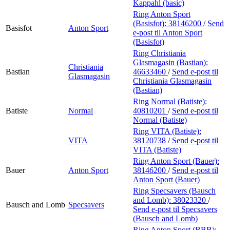
Kappahl (basic)
Ring Anton Sport
(Basisfot):
38146200
/
Send
Basisfot
Anton Sport
e-post
til Anton Sport
(Basisfot)
Ring Christiania
Glasmagasin (Bastian):
Christiania
Bastian
46633460
/
Send e-post
til
Glasmagasin
Christiania Glasmagasin
(Bastian)
Ring Normal (Batiste):
Batiste
Normal
40810201
/
Send e-post
til
Normal (Batiste)
Ring VITA (Batiste):
VITA
38120738
/
Send e-post
til
VITA (Batiste)
Ring Anton Sport (Bauer):
Bauer
Anton Sport
38146200
/
Send e-post
til
Anton Sport (Bauer)
Ring Specsavers (Bausch
and Lomb):
38023320
/
Bausch and Lomb
Specsavers
Send e-post
til Specsavers
(Bausch and Lomb)
Ring Anton Sport (BBB):