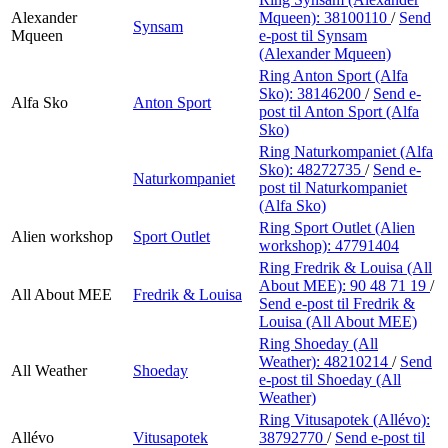
Alexander
Mqueen):
38100110
/
Send
Synsam
Mqueen
e-post
til Synsam
(Alexander Mqueen)
Ring Anton Sport (Alfa
Sko):
38146200
/
Send e-
Alfa Sko
Anton Sport
post
til Anton Sport (Alfa
Sko)
Ring Naturkompaniet (Alfa
Sko):
48272735
/
Send e-
Naturkompaniet
post
til Naturkompaniet
(Alfa Sko)
Ring Sport Outlet (Alien
Alien workshop
Sport Outlet
workshop):
47791404
Ring Fredrik & Louisa (All
About MEE):
90 48 71 19
/
All About MEE
Fredrik & Louisa
Send e-post
til Fredrik &
Louisa (All About MEE)
Ring Shoeday (All
Weather):
48210214
/
Send
All Weather
Shoeday
e-post
til Shoeday (All
Weather)
Ring Vitusapotek (Allévo):
Allévo
Vitusapotek
38792770
/
Send e-post
til