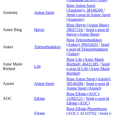
Ring Anton Sport
(Anatomy):
38146200
/
Anatomy
Anton Sport
Send e-post
til Anton Sport
(Anatomy)
Ring Høyer (Anine Bing):
Anine Bing
Høyer
38027116
/
Send e-post
til
Høyer (Anine Bing)
Ring Telenorbutikken
(Anker):
99433433
/
Send
Anker
Telenorbutikken
e-post
til Telenorbutikken
(Anker)
Ring Life (Anne Marie
Anne Marie
Börlind):
46411385
/
Send
Life
Börlind
e-post
til Life (Anne Marie
Börlind)
Ring Anton Sport (Anniel):
Anniel
Anton Sport
38146200
/
Send e-post
til
Anton Sport (Anniel)
Ring Elkjøp (AOC):
AOC
Elkjøp
21002121
/
Send e-post
til
Elkjøp (AOC)
Ring Elkjøp Phonehouse
Elkjøp
(AOC):
41319702
/
Send e-