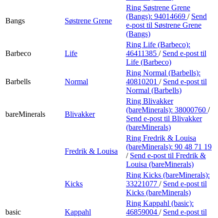
Ring Søstrene Grene
(Bangs):
94014669
/
Send
Bangs
Søstrene Grene
e-post
til Søstrene Grene
(Bangs)
Ring Life (Barbeco):
Barbeco
Life
46411385
/
Send e-post
til
Life (Barbeco)
Ring Normal (Barbells):
Barbells
Normal
40810201
/
Send e-post
til
Normal (Barbells)
Ring Blivakker
(bareMinerals):
38000760
/
bareMinerals
Blivakker
Send e-post
til Blivakker
(bareMinerals)
Ring Fredrik & Louisa
(bareMinerals):
90 48 71 19
Fredrik & Louisa
/
Send e-post
til Fredrik &
Louisa (bareMinerals)
Ring Kicks (bareMinerals):
Kicks
33221077
/
Send e-post
til
Kicks (bareMinerals)
Ring Kappahl (basic):
basic
Kappahl
46859004
/
Send e-post
til