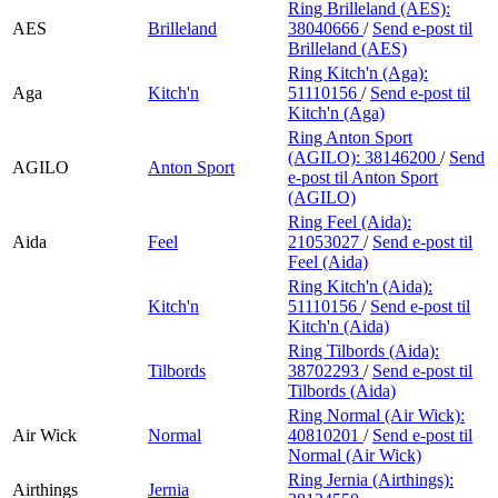
Ring Brilleland (AES):
AES
Brilleland
38040666
/
Send e-post
til
Brilleland (AES)
Ring Kitch'n (Aga):
Aga
Kitch'n
51110156
/
Send e-post
til
Kitch'n (Aga)
Ring Anton Sport
(AGILO):
38146200
/
Send
AGILO
Anton Sport
e-post
til Anton Sport
(AGILO)
Ring Feel (Aida):
Aida
Feel
21053027
/
Send e-post
til
Feel (Aida)
Ring Kitch'n (Aida):
Kitch'n
51110156
/
Send e-post
til
Kitch'n (Aida)
Ring Tilbords (Aida):
Tilbords
38702293
/
Send e-post
til
Tilbords (Aida)
Ring Normal (Air Wick):
Air Wick
Normal
40810201
/
Send e-post
til
Normal (Air Wick)
Ring Jernia (Airthings):
Airthings
Jernia