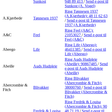
Sunkost
948 89 413
/
Send e-post
til
Sunkost (A. Vogel)
Ring Tønnesen 1937
(A.Kjærbede):
48 11 62 63
A.Kjærbede
Tønnesen 1937
/
Send e-post
til Tønnesen
1937 (A.Kjærbede)
Ring Feel (A&C):
A&C
Feel
21053027
/
Send e-post
til
Feel (A&C)
Ring Life (Abeego):
Abeego
Life
46411385
/
Send e-post
til
Life (Abeego)
Ring Auds Hudpleie
(Abeille):
90867485
/
Send
Abeille
Auds Hudpleie
e-post
til Auds Hudpleie
(Abeille)
Ring Blivakker
(Abercrombie & Fitch):
Abercrombie &
Blivakker
38000760
/
Send e-post
til
Fitch
Blivakker (Abercrombie &
Fitch)
Ring Fredrik & Louisa
(Abercrombie & Fitch):
90
Fredrik & Louisa
48 71 19
/
Send e-post
til