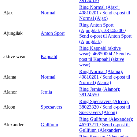
38124550
Ring Normal (Ajax):
Ajax
Normal
40810201
/
Send e-post
til
Normal (Ajax)
Ring Anton Sport
(Ajungilak):
38146200
/
Ajungilak
Anton Sport
Send e-post
til Anton Sport
(Ajungilak)
Ring Kappahl (aktive
wear):
46859004
/
Send e-
aktive wear
Kappahl
post
til Kappahl (aktive
wear)
Ring Normal (Alama):
Alama
Normal
40810201
/
Send e-post
til
Normal (Alama)
Ring Jernia (Alanor):
Alanor
Jernia
38124550
Ring Specsavers (Alcon):
Alcon
Specsavers
38023320
/
Send e-post
til
Specsavers (Alcon)
Ring Gullfunn (Alexander):
Alexander
Gullfunn
46703211
/
Send e-post
til
Gullfunn (Alexander)
Ring Synsam (Alexander