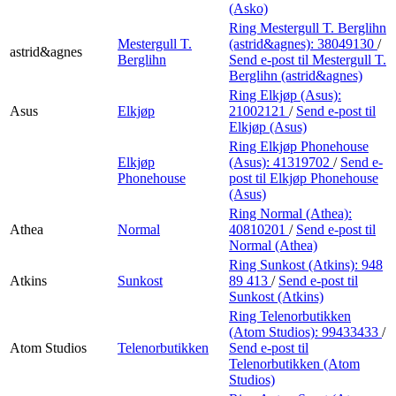
(Asko)
Ring Mestergull T. Berglihn
Mestergull T.
(astrid&agnes):
38049130
/
astrid&agnes
Berglihn
Send e-post
til Mestergull T.
Berglihn (astrid&agnes)
Ring Elkjøp (Asus):
Asus
Elkjøp
21002121
/
Send e-post
til
Elkjøp (Asus)
Ring Elkjøp Phonehouse
Elkjøp
(Asus):
41319702
/
Send e-
Phonehouse
post
til Elkjøp Phonehouse
(Asus)
Ring Normal (Athea):
Athea
Normal
40810201
/
Send e-post
til
Normal (Athea)
Ring Sunkost (Atkins):
948
Atkins
Sunkost
89 413
/
Send e-post
til
Sunkost (Atkins)
Ring Telenorbutikken
(Atom Studios):
99433433
/
Atom Studios
Telenorbutikken
Send e-post
til
Telenorbutikken (Atom
Studios)