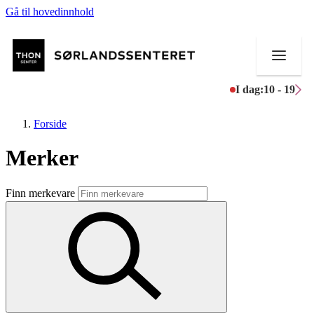
Gå til hovedinnhold
I dag:
10 - 19
Forside
Merker
Butikker
Finn merkevare
Mat og drikke
Helse
Aktiviteter
Tilbud