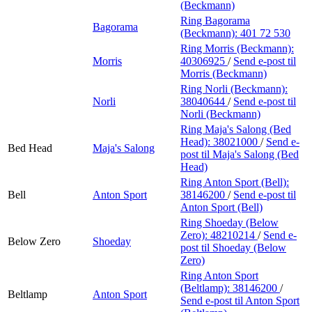
(Beckmann)
Ring Bagorama
Bagorama
(Beckmann):
401 72 530
Ring Morris (Beckmann):
Morris
40306925
/
Send e-post
til
Morris (Beckmann)
Ring Norli (Beckmann):
Norli
38040644
/
Send e-post
til
Norli (Beckmann)
Ring Maja's Salong (Bed
Head):
38021000
/
Send e-
Bed Head
Maja's Salong
post
til Maja's Salong (Bed
Head)
Ring Anton Sport (Bell):
Bell
Anton Sport
38146200
/
Send e-post
til
Anton Sport (Bell)
Ring Shoeday (Below
Zero):
48210214
/
Send e-
Below Zero
Shoeday
post
til Shoeday (Below
Zero)
Ring Anton Sport
(Beltlamp):
38146200
/
Beltlamp
Anton Sport
Send e-post
til Anton Sport