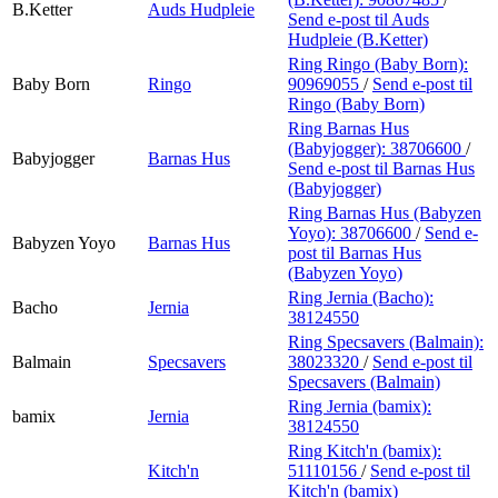
B.Ketter
Auds Hudpleie
Send e-post
til Auds
Hudpleie (B.Ketter)
Ring Ringo (Baby Born):
Baby Born
Ringo
90969055
/
Send e-post
til
Ringo (Baby Born)
Ring Barnas Hus
(Babyjogger):
38706600
/
Babyjogger
Barnas Hus
Send e-post
til Barnas Hus
(Babyjogger)
Ring Barnas Hus (Babyzen
Yoyo):
38706600
/
Send e-
Babyzen Yoyo
Barnas Hus
post
til Barnas Hus
(Babyzen Yoyo)
Ring Jernia (Bacho):
Bacho
Jernia
38124550
Ring Specsavers (Balmain):
Balmain
Specsavers
38023320
/
Send e-post
til
Specsavers (Balmain)
Ring Jernia (bamix):
bamix
Jernia
38124550
Ring Kitch'n (bamix):
Kitch'n
51110156
/
Send e-post
til
Kitch'n (bamix)