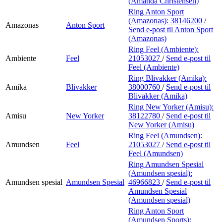
(Amanda Christensen)
Ring Anton Sport
(Amazonas):
38146200
/
Amazonas
Anton Sport
Send e-post
til Anton Sport
(Amazonas)
Ring Feel (Ambiente):
Ambiente
Feel
21053027
/
Send e-post
til
Feel (Ambiente)
Ring Blivakker (Amika):
Amika
Blivakker
38000760
/
Send e-post
til
Blivakker (Amika)
Ring New Yorker (Amisu):
Amisu
New Yorker
38122780
/
Send e-post
til
New Yorker (Amisu)
Ring Feel (Amundsen):
Amundsen
Feel
21053027
/
Send e-post
til
Feel (Amundsen)
Ring Amundsen Spesial
(Amundsen spesial):
Amundsen spesial
Amundsen Spesial
46966823
/
Send e-post
til
Amundsen Spesial
(Amundsen spesial)
Ring Anton Sport
(Amundsen Sports):