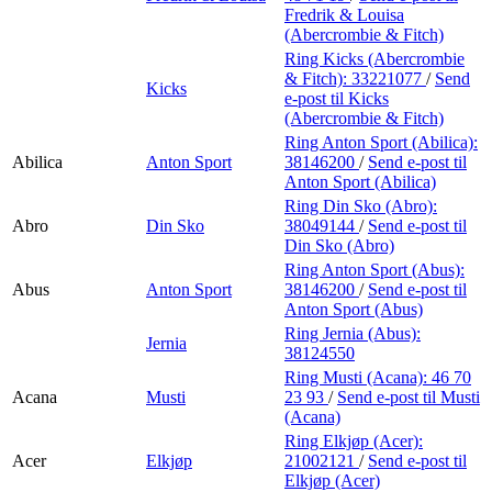
Fredrik & Louisa
(Abercrombie & Fitch)
Ring Kicks (Abercrombie
& Fitch):
33221077
/
Send
Kicks
e-post
til Kicks
(Abercrombie & Fitch)
Ring Anton Sport (Abilica):
Abilica
Anton Sport
38146200
/
Send e-post
til
Anton Sport (Abilica)
Ring Din Sko (Abro):
Abro
Din Sko
38049144
/
Send e-post
til
Din Sko (Abro)
Ring Anton Sport (Abus):
Abus
Anton Sport
38146200
/
Send e-post
til
Anton Sport (Abus)
Ring Jernia (Abus):
Jernia
38124550
Ring Musti (Acana):
46 70
Acana
Musti
23 93
/
Send e-post
til Musti
(Acana)
Ring Elkjøp (Acer):
Acer
Elkjøp
21002121
/
Send e-post
til
Elkjøp (Acer)