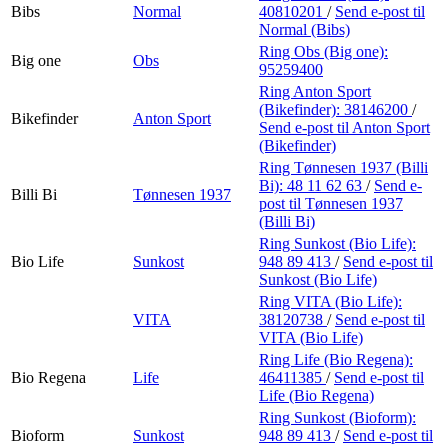
Bibs
Normal
40810201
/
Send e-post
til
Normal (Bibs)
Ring Obs (Big one):
Big one
Obs
95259400
Ring Anton Sport
(Bikefinder):
38146200
/
Bikefinder
Anton Sport
Send e-post
til Anton Sport
(Bikefinder)
Ring Tønnesen 1937 (Billi
Bi):
48 11 62 63
/
Send e-
Billi Bi
Tønnesen 1937
post
til Tønnesen 1937
(Billi Bi)
Ring Sunkost (Bio Life):
Bio Life
Sunkost
948 89 413
/
Send e-post
til
Sunkost (Bio Life)
Ring VITA (Bio Life):
VITA
38120738
/
Send e-post
til
VITA (Bio Life)
Ring Life (Bio Regena):
Bio Regena
Life
46411385
/
Send e-post
til
Life (Bio Regena)
Ring Sunkost (Bioform):
Bioform
Sunkost
948 89 413
/
Send e-post
til