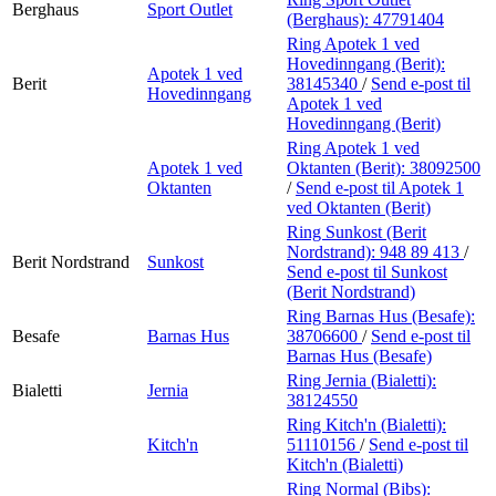
Berghaus
Sport Outlet
(Berghaus):
47791404
Ring Apotek 1 ved
Hovedinngang (Berit):
Apotek 1 ved
Berit
38145340
/
Send e-post
til
Hovedinngang
Apotek 1 ved
Hovedinngang (Berit)
Ring Apotek 1 ved
Apotek 1 ved
Oktanten (Berit):
38092500
Oktanten
/
Send e-post
til Apotek 1
ved Oktanten (Berit)
Ring Sunkost (Berit
Nordstrand):
948 89 413
/
Berit Nordstrand
Sunkost
Send e-post
til Sunkost
(Berit Nordstrand)
Ring Barnas Hus (Besafe):
Besafe
Barnas Hus
38706600
/
Send e-post
til
Barnas Hus (Besafe)
Ring Jernia (Bialetti):
Bialetti
Jernia
38124550
Ring Kitch'n (Bialetti):
Kitch'n
51110156
/
Send e-post
til
Kitch'n (Bialetti)
Ring Normal (Bibs):