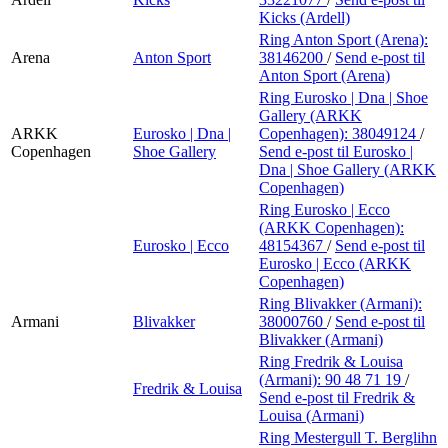
Kicks (Ardell)
Ring Anton Sport (Arena):
Arena
Anton Sport
38146200
/
Send e-post
til
Anton Sport (Arena)
Ring Eurosko | Dna | Shoe
Gallery (ARKK
ARKK
Eurosko | Dna |
Copenhagen):
38049124
/
Copenhagen
Shoe Gallery
Send e-post
til Eurosko |
Dna | Shoe Gallery (ARKK
Copenhagen)
Ring Eurosko | Ecco
(ARKK Copenhagen):
Eurosko | Ecco
48154367
/
Send e-post
til
Eurosko | Ecco (ARKK
Copenhagen)
Ring Blivakker (Armani):
Armani
Blivakker
38000760
/
Send e-post
til
Blivakker (Armani)
Ring Fredrik & Louisa
(Armani):
90 48 71 19
/
Fredrik & Louisa
Send e-post
til Fredrik &
Louisa (Armani)
Ring Mestergull T. Berglihn