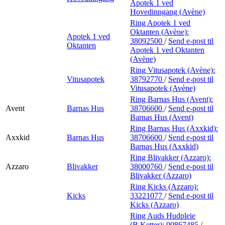
Apotek 1 ved
Hovedinngang (Avène)
Ring Apotek 1 ved
Oktanten (Avène):
Apotek 1 ved
38092500
/
Send e-post
til
Oktanten
Apotek 1 ved Oktanten
(Avène)
Ring Vitusapotek (Avène):
Vitusapotek
38792770
/
Send e-post
til
Vitusapotek (Avène)
Ring Barnas Hus (Avent):
Avent
Barnas Hus
38706600
/
Send e-post
til
Barnas Hus (Avent)
Ring Barnas Hus (Axxkid):
Axxkid
Barnas Hus
38706600
/
Send e-post
til
Barnas Hus (Axxkid)
Ring Blivakker (Azzaro):
Azzaro
Blivakker
38000760
/
Send e-post
til
Blivakker (Azzaro)
Ring Kicks (Azzaro):
Kicks
33221077
/
Send e-post
til
Kicks (Azzaro)
Ring Auds Hudpleie
(B.Ketter):
90867485
/