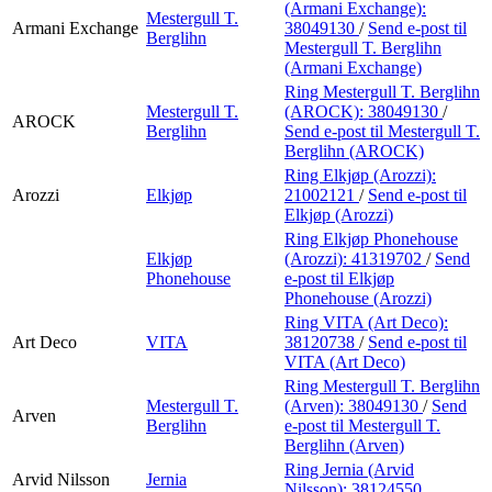
(Armani Exchange):
Mestergull T.
Armani Exchange
38049130
/
Send e-post
til
Berglihn
Mestergull T. Berglihn
(Armani Exchange)
Ring Mestergull T. Berglihn
Mestergull T.
(AROCK):
38049130
/
AROCK
Berglihn
Send e-post
til Mestergull T.
Berglihn (AROCK)
Ring Elkjøp (Arozzi):
Arozzi
Elkjøp
21002121
/
Send e-post
til
Elkjøp (Arozzi)
Ring Elkjøp Phonehouse
Elkjøp
(Arozzi):
41319702
/
Send
Phonehouse
e-post
til Elkjøp
Phonehouse (Arozzi)
Ring VITA (Art Deco):
Art Deco
VITA
38120738
/
Send e-post
til
VITA (Art Deco)
Ring Mestergull T. Berglihn
Mestergull T.
(Arven):
38049130
/
Send
Arven
Berglihn
e-post
til Mestergull T.
Berglihn (Arven)
Ring Jernia (Arvid
Arvid Nilsson
Jernia
Nilsson):
38124550