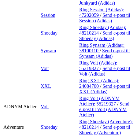
Junkyard (Adidas)
Ring Session (Adidas):
Session
47202059
/
Send e-post
til
Session (Adidas)
Ring Shoeday (Adidas):
Shoeday
48210214
/
Send e-post
til
Shoeday (Adidas)
Ring Synsam (Adidas):
Synsam
38100110
/
Send e-post
til
Synsam (Adidas)
Ring Volt (Adidas):
Volt
55219327
/
Send e-post
til
Volt (Adidas)
Ring XXL (Adidas):
XXL
24084700
/
Send e-post
til
XXL (Adidas)
Ring Volt (ADNYM
Atelier):
55219327
/
Send
ADNYM Atelier
Volt
e-post
til Volt (ADNYM
Atelier)
Ring Shoeday (Adventure):
Adventure
Shoeday
48210214
/
Send e-post
til
Shoeday (Adventure)