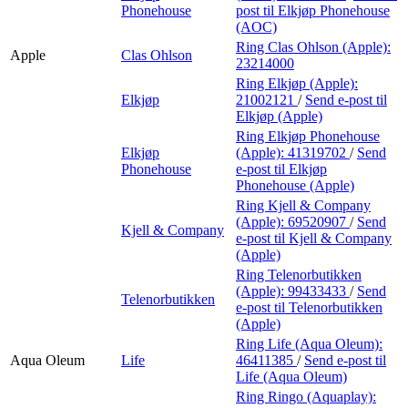
Phonehouse
post
til Elkjøp Phonehouse
(AOC)
Ring Clas Ohlson (Apple):
Apple
Clas Ohlson
23214000
Ring Elkjøp (Apple):
Elkjøp
21002121
/
Send e-post
til
Elkjøp (Apple)
Ring Elkjøp Phonehouse
Elkjøp
(Apple):
41319702
/
Send
Phonehouse
e-post
til Elkjøp
Phonehouse (Apple)
Ring Kjell & Company
(Apple):
69520907
/
Send
Kjell & Company
e-post
til Kjell & Company
(Apple)
Ring Telenorbutikken
(Apple):
99433433
/
Send
Telenorbutikken
e-post
til Telenorbutikken
(Apple)
Ring Life (Aqua Oleum):
Aqua Oleum
Life
46411385
/
Send e-post
til
Life (Aqua Oleum)
Ring Ringo (Aquaplay):