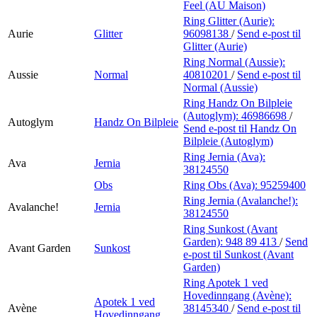
Feel (AU Maison)
Ring Glitter (Aurie):
Aurie
Glitter
96098138
/
Send e-post
til
Glitter (Aurie)
Ring Normal (Aussie):
Aussie
Normal
40810201
/
Send e-post
til
Normal (Aussie)
Ring Handz On Bilpleie
(Autoglym):
46986698
/
Autoglym
Handz On Bilpleie
Send e-post
til Handz On
Bilpleie (Autoglym)
Ring Jernia (Ava):
Ava
Jernia
38124550
Obs
Ring Obs (Ava):
95259400
Ring Jernia (Avalanche!):
Avalanche!
Jernia
38124550
Ring Sunkost (Avant
Garden):
948 89 413
/
Send
Avant Garden
Sunkost
e-post
til Sunkost (Avant
Garden)
Ring Apotek 1 ved
Hovedinngang (Avène):
Apotek 1 ved
Avène
38145340
/
Send e-post
til
Hovedinngang