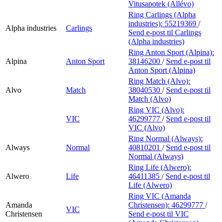
Vitusapotek (Allévo)
Ring Carlings (Alpha
industries):
55219369
/
Alpha industries
Carlings
Send e-post
til Carlings
(Alpha industries)
Ring Anton Sport (Alpina):
Alpina
Anton Sport
38146200
/
Send e-post
til
Anton Sport (Alpina)
Ring Match (Alvo):
Alvo
Match
38040530
/
Send e-post
til
Match (Alvo)
Ring VIC (Alvo):
VIC
46299777
/
Send e-post
til
VIC (Alvo)
Ring Normal (Always):
Always
Normal
40810201
/
Send e-post
til
Normal (Always)
Ring Life (Alwero):
Alwero
Life
46411385
/
Send e-post
til
Life (Alwero)
Ring VIC (Amanda
Amanda
Christensen):
46299777
/
VIC
Christensen
Send e-post
til VIC