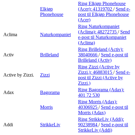
Ring Elkjøp Phonehouse
Elkjøp
(Acer):
41319702
/
Send e-
Phonehouse
post
til Elkjøp Phonehouse
(Acer)
Ring Naturkompaniet
(Aclima):
48272735
/
Send
Aclima
Naturkompaniet
e-post
til Naturkompaniet
(Aclima)
Ring Brilleland (Activ):
Activ
Brilleland
38040666
/
Send e-post
til
Brilleland (Activ)
Ring Zizzi (Active by
Zizzi.):
46883015
/
Send e-
Active by Zizzi.
Zizzi
post
til Zizzi (Active by
Zizzi.)
Ring Bagorama (Adax):
Adax
Bagorama
401 72 530
Ring Morris (Adax):
Morris
40306925
/
Send e-post
til
Morris (Adax)
Ring StrikkeLiv (Addi):
Addi
StrikkeLiv
90238984
/
Send e-post
til
StrikkeLiv (Addi)