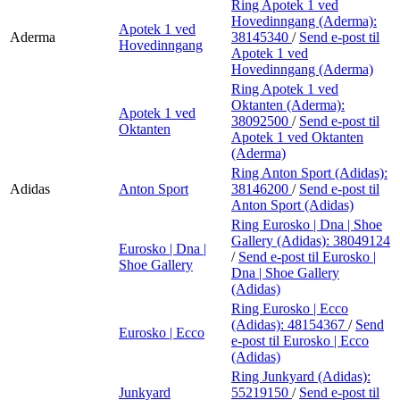
Ring Apotek 1 ved
Hovedinngang (Aderma):
Apotek 1 ved
Aderma
38145340
/
Send e-post
til
Hovedinngang
Apotek 1 ved
Hovedinngang (Aderma)
Ring Apotek 1 ved
Oktanten (Aderma):
Apotek 1 ved
38092500
/
Send e-post
til
Oktanten
Apotek 1 ved Oktanten
(Aderma)
Ring Anton Sport (Adidas):
Adidas
Anton Sport
38146200
/
Send e-post
til
Anton Sport (Adidas)
Ring Eurosko | Dna | Shoe
Gallery (Adidas):
38049124
Eurosko | Dna |
/
Send e-post
til Eurosko |
Shoe Gallery
Dna | Shoe Gallery
(Adidas)
Ring Eurosko | Ecco
(Adidas):
48154367
/
Send
Eurosko | Ecco
e-post
til Eurosko | Ecco
(Adidas)
Ring Junkyard (Adidas):
Junkyard
55219150
/
Send e-post
til