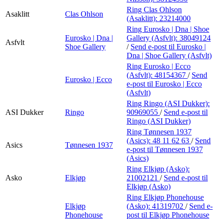
Ring Clas Ohlson
Asaklitt
Clas Ohlson
(Asaklitt):
23214000
Ring Eurosko | Dna | Shoe
Eurosko | Dna |
Gallery (Asfvlt):
38049124
Asfvlt
Shoe Gallery
/
Send e-post
til Eurosko |
Dna | Shoe Gallery (Asfvlt)
Ring Eurosko | Ecco
(Asfvlt):
48154367
/
Send
Eurosko | Ecco
e-post
til Eurosko | Ecco
(Asfvlt)
Ring Ringo (ASI Dukker):
ASI Dukker
Ringo
90969055
/
Send e-post
til
Ringo (ASI Dukker)
Ring Tønnesen 1937
(Asics):
48 11 62 63
/
Send
Asics
Tønnesen 1937
e-post
til Tønnesen 1937
(Asics)
Ring Elkjøp (Asko):
Asko
Elkjøp
21002121
/
Send e-post
til
Elkjøp (Asko)
Ring Elkjøp Phonehouse
Elkjøp
(Asko):
41319702
/
Send e-
Phonehouse
post
til Elkjøp Phonehouse