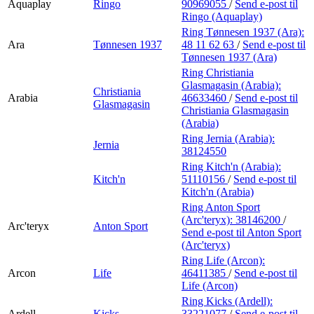
Aquaplay
Ringo
90969055
/
Send e-post
til
Ringo (Aquaplay)
Ring Tønnesen 1937 (Ara):
Ara
Tønnesen 1937
48 11 62 63
/
Send e-post
til
Tønnesen 1937 (Ara)
Ring Christiania
Glasmagasin (Arabia):
Christiania
Arabia
46633460
/
Send e-post
til
Glasmagasin
Christiania Glasmagasin
(Arabia)
Ring Jernia (Arabia):
Jernia
38124550
Ring Kitch'n (Arabia):
Kitch'n
51110156
/
Send e-post
til
Kitch'n (Arabia)
Ring Anton Sport
(Arc'teryx):
38146200
/
Arc'teryx
Anton Sport
Send e-post
til Anton Sport
(Arc'teryx)
Ring Life (Arcon):
Arcon
Life
46411385
/
Send e-post
til
Life (Arcon)
Ring Kicks (Ardell):
Ardell
Kicks
33221077
/
Send e-post
til