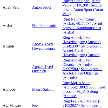
Ring Anton Sport (Atran
Velo):
38146200
/
Send e-
Atran Velo
Anton Sport
post
til Anton Sport (Atran
Velo)
Ring Naturkompaniet
(Atsko):
48272735
/
Send
Atsko
Naturkompaniet
e-post
til Naturkompaniet
(Atsko)
Ring Apotek 1 ved
Hovedinngang (Attends):
Apotek 1 ved
Attends
38145340
/
Send e-post
til
Hovedinngang
Apotek 1 ved
Hovedinngang (Attends)
Ring Apotek 1 ved
Oktanten (Attends):
Apotek 1 ved
38092500
/
Send e-post
til
Oktanten
Apotek 1 ved Oktanten
(Attends)
Ring Maja's Salong
(Attitude):
38021000
/
Send
Attitude
Maja's Salong
e-post
til Maja's Salong
(Attitude)
Ring Feel (AU Maison):
AU Maison
Feel
21053027
/
Send e-post
til