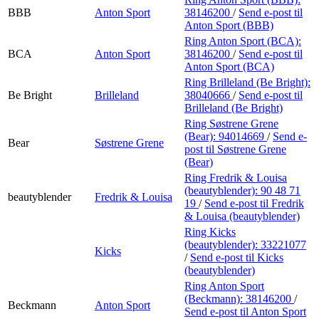
BBB
Anton Sport
38146200
/
Send e-post
til
Anton Sport (BBB)
Ring Anton Sport (BCA):
BCA
Anton Sport
38146200
/
Send e-post
til
Anton Sport (BCA)
Ring Brilleland (Be Bright):
Be Bright
Brilleland
38040666
/
Send e-post
til
Brilleland (Be Bright)
Ring Søstrene Grene
(Bear):
94014669
/
Send e-
Bear
Søstrene Grene
post
til Søstrene Grene
(Bear)
Ring Fredrik & Louisa
(beautyblender):
90 48 71
beautyblender
Fredrik & Louisa
19
/
Send e-post
til Fredrik
& Louisa (beautyblender)
Ring Kicks
(beautyblender):
33221077
Kicks
/
Send e-post
til Kicks
(beautyblender)
Ring Anton Sport
(Beckmann):
38146200
/
Beckmann
Anton Sport
Send e-post
til Anton Sport