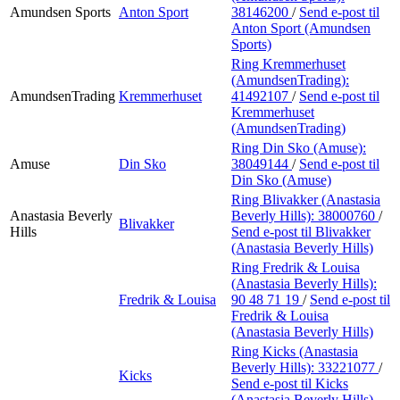
Amundsen Sports
Anton Sport
38146200
/
Send e-post
til
Anton Sport (Amundsen
Sports)
Ring Kremmerhuset
(AmundsenTrading):
AmundsenTrading
Kremmerhuset
41492107
/
Send e-post
til
Kremmerhuset
(AmundsenTrading)
Ring Din Sko (Amuse):
Amuse
Din Sko
38049144
/
Send e-post
til
Din Sko (Amuse)
Ring Blivakker (Anastasia
Anastasia Beverly
Beverly Hills):
38000760
/
Blivakker
Hills
Send e-post
til Blivakker
(Anastasia Beverly Hills)
Ring Fredrik & Louisa
(Anastasia Beverly Hills):
Fredrik & Louisa
90 48 71 19
/
Send e-post
til
Fredrik & Louisa
(Anastasia Beverly Hills)
Ring Kicks (Anastasia
Beverly Hills):
33221077
/
Kicks
Send e-post
til Kicks
(Anastasia Beverly Hills)