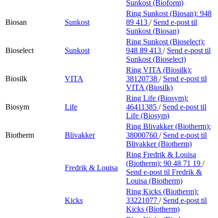
Sunkost (Bioform)
Ring Sunkost (Biosan):
948
Biosan
Sunkost
89 413
/
Send e-post
til
Sunkost (Biosan)
Ring Sunkost (Bioselect):
Bioselect
Sunkost
948 89 413
/
Send e-post
til
Sunkost (Bioselect)
Ring VITA (Biosilk):
Biosilk
VITA
38120738
/
Send e-post
til
VITA (Biosilk)
Ring Life (Biosym):
Biosym
Life
46411385
/
Send e-post
til
Life (Biosym)
Ring Blivakker (Biotherm):
Biotherm
Blivakker
38000760
/
Send e-post
til
Blivakker (Biotherm)
Ring Fredrik & Louisa
(Biotherm):
90 48 71 19
/
Fredrik & Louisa
Send e-post
til Fredrik &
Louisa (Biotherm)
Ring Kicks (Biotherm):
Kicks
33221077
/
Send e-post
til
Kicks (Biotherm)