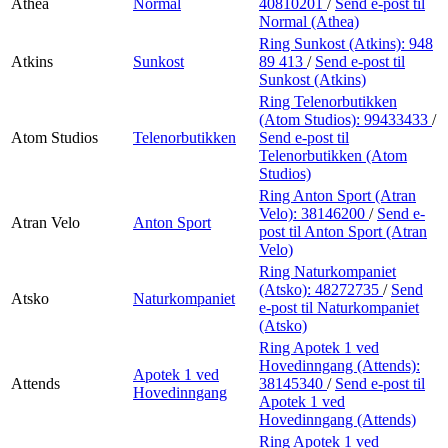
Athea
Normal
40810201
/
Send e-post
til
Normal (Athea)
Ring Sunkost (Atkins):
948
Atkins
Sunkost
89 413
/
Send e-post
til
Sunkost (Atkins)
Ring Telenorbutikken
(Atom Studios):
99433433
/
Atom Studios
Telenorbutikken
Send e-post
til
Telenorbutikken (Atom
Studios)
Ring Anton Sport (Atran
Velo):
38146200
/
Send e-
Atran Velo
Anton Sport
post
til Anton Sport (Atran
Velo)
Ring Naturkompaniet
(Atsko):
48272735
/
Send
Atsko
Naturkompaniet
e-post
til Naturkompaniet
(Atsko)
Ring Apotek 1 ved
Hovedinngang (Attends):
Apotek 1 ved
Attends
38145340
/
Send e-post
til
Hovedinngang
Apotek 1 ved
Hovedinngang (Attends)
Ring Apotek 1 ved