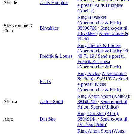
Abeille
Auds Hudpleie
e-post
til Auds Hudpleie
(Abeille)
Ring Blivakker
(Abercrombie & Fitch):
Abercrombie &
Blivakker
38000760
/
Send e-post
til
Fitch
Blivakker (Abercrombie &
Fitch)
Ring Fredrik & Louisa
(Abercrombie & Fitch):
90
Fredrik & Louisa
48 71 19
/
Send e-post
til
Fredrik & Louisa
(Abercrombie & Fitch)
Ring Kicks (Abercrombie
& Fitch):
33221077
/
Send
Kicks
e-post
til Kicks
(Abercrombie & Fitch)
Ring Anton Sport (Abilica):
Abilica
Anton Sport
38146200
/
Send e-post
til
Anton Sport (Abilica)
Ring Din Sko (Abro):
Abro
Din Sko
38049144
/
Send e-post
til
Din Sko (Abro)
Ring Anton Sport (Abus):