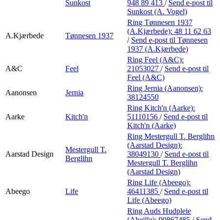
Sunkost
948 89 413
/
Send e-post
til
Sunkost (A. Vogel)
Ring Tønnesen 1937
(A.Kjærbede):
48 11 62 63
A.Kjærbede
Tønnesen 1937
/
Send e-post
til Tønnesen
1937 (A.Kjærbede)
Ring Feel (A&C):
A&C
Feel
21053027
/
Send e-post
til
Feel (A&C)
Ring Jernia (Aanonsen):
Aanonsen
Jernia
38124550
Ring Kitch'n (Aarke):
Aarke
Kitch'n
51110156
/
Send e-post
til
Kitch'n (Aarke)
Ring Mestergull T. Berglihn
(Aarstad Design):
Mestergull T.
Aarstad Design
38049130
/
Send e-post
til
Berglihn
Mestergull T. Berglihn
(Aarstad Design)
Ring Life (Abeego):
Abeego
Life
46411385
/
Send e-post
til
Life (Abeego)
Ring Auds Hudpleie
(Abeille):
90867485
/
Send