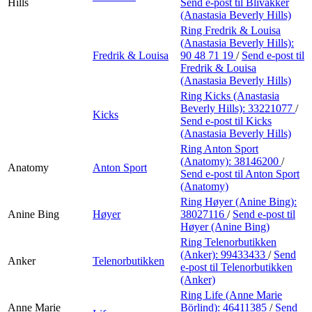
Hills
Send e-post
til Blivakker
(Anastasia Beverly Hills)
Ring Fredrik & Louisa
(Anastasia Beverly Hills):
Fredrik & Louisa
90 48 71 19
/
Send e-post
til
Fredrik & Louisa
(Anastasia Beverly Hills)
Ring Kicks (Anastasia
Beverly Hills):
33221077
/
Kicks
Send e-post
til Kicks
(Anastasia Beverly Hills)
Ring Anton Sport
(Anatomy):
38146200
/
Anatomy
Anton Sport
Send e-post
til Anton Sport
(Anatomy)
Ring Høyer (Anine Bing):
Anine Bing
Høyer
38027116
/
Send e-post
til
Høyer (Anine Bing)
Ring Telenorbutikken
(Anker):
99433433
/
Send
Anker
Telenorbutikken
e-post
til Telenorbutikken
(Anker)
Ring Life (Anne Marie
Anne Marie
Börlind):
46411385
/
Send