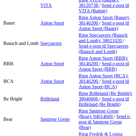
VITA
38120738
/
Send e-post
til
VITA (Batiste)
Ring Anton Sport (Bauer):
Bauer
Anton Sport
38146200
/
Send e-post
til
Anton Sport (Bauer)
Ring Specsavers (Bausch
and Lomb):
38023320
/
Bausch and Lomb
Specsavers
Send e-post
til Specsavers
(Bausch and Lomb)
Ring Anton Sport (BBB):
BBB
Anton Sport
38146200
/
Send e-post
til
Anton Sport (BBB)
Ring Anton Sport (BCA):
BCA
Anton Sport
38146200
/
Send e-post
til
Anton Sport (BCA)
Ring Brilleland (Be Bright):
Be Bright
Brilleland
38040666
/
Send e-post
til
Brilleland (Be Bright)
Ring Søstrene Grene
(Bear):
94014669
/
Send e-
Bear
Søstrene Grene
post
til Søstrene Grene
(Bear)
Ring Fredrik & Louisa