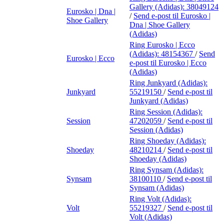
Gallery (Adidas):
38049124
Eurosko | Dna |
/
Send e-post
til Eurosko |
Shoe Gallery
Dna | Shoe Gallery
(Adidas)
Ring Eurosko | Ecco
(Adidas):
48154367
/
Send
Eurosko | Ecco
e-post
til Eurosko | Ecco
(Adidas)
Ring Junkyard (Adidas):
Junkyard
55219150
/
Send e-post
til
Junkyard (Adidas)
Ring Session (Adidas):
Session
47202059
/
Send e-post
til
Session (Adidas)
Ring Shoeday (Adidas):
Shoeday
48210214
/
Send e-post
til
Shoeday (Adidas)
Ring Synsam (Adidas):
Synsam
38100110
/
Send e-post
til
Synsam (Adidas)
Ring Volt (Adidas):
Volt
55219327
/
Send e-post
til
Volt (Adidas)