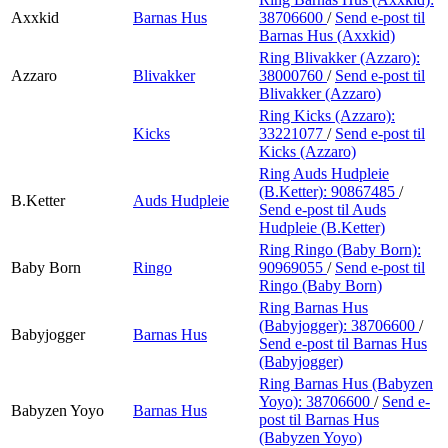
Axxkid
Barnas Hus
38706600
/
Send e-post
til
Barnas Hus (Axxkid)
Ring Blivakker (Azzaro):
Azzaro
Blivakker
38000760
/
Send e-post
til
Blivakker (Azzaro)
Ring Kicks (Azzaro):
Kicks
33221077
/
Send e-post
til
Kicks (Azzaro)
Ring Auds Hudpleie
(B.Ketter):
90867485
/
B.Ketter
Auds Hudpleie
Send e-post
til Auds
Hudpleie (B.Ketter)
Ring Ringo (Baby Born):
Baby Born
Ringo
90969055
/
Send e-post
til
Ringo (Baby Born)
Ring Barnas Hus
(Babyjogger):
38706600
/
Babyjogger
Barnas Hus
Send e-post
til Barnas Hus
(Babyjogger)
Ring Barnas Hus (Babyzen
Yoyo):
38706600
/
Send e-
Babyzen Yoyo
Barnas Hus
post
til Barnas Hus
(Babyzen Yoyo)