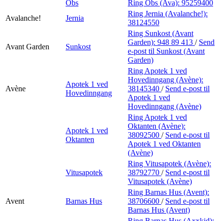
Obs
Ring Obs (Ava):
95259400
Ring Jernia (Avalanche!):
Avalanche!
Jernia
38124550
Ring Sunkost (Avant
Garden):
948 89 413
/
Send
Avant Garden
Sunkost
e-post
til Sunkost (Avant
Garden)
Ring Apotek 1 ved
Hovedinngang (Avène):
Apotek 1 ved
Avène
38145340
/
Send e-post
til
Hovedinngang
Apotek 1 ved
Hovedinngang (Avène)
Ring Apotek 1 ved
Oktanten (Avène):
Apotek 1 ved
38092500
/
Send e-post
til
Oktanten
Apotek 1 ved Oktanten
(Avène)
Ring Vitusapotek (Avène):
Vitusapotek
38792770
/
Send e-post
til
Vitusapotek (Avène)
Ring Barnas Hus (Avent):
Avent
Barnas Hus
38706600
/
Send e-post
til
Barnas Hus (Avent)
Ring Barnas Hus (Axxkid):