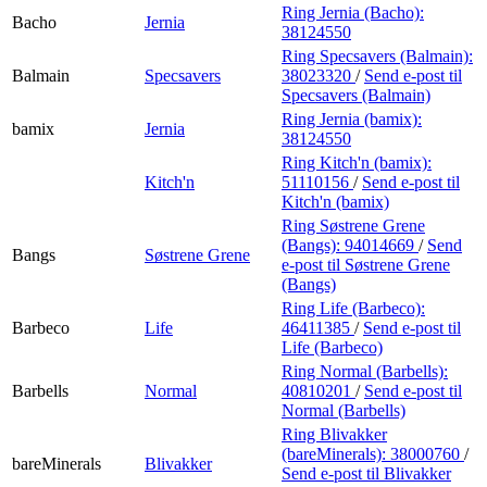
Ring Jernia (Bacho):
Bacho
Jernia
38124550
Ring Specsavers (Balmain):
Balmain
Specsavers
38023320
/
Send e-post
til
Specsavers (Balmain)
Ring Jernia (bamix):
bamix
Jernia
38124550
Ring Kitch'n (bamix):
Kitch'n
51110156
/
Send e-post
til
Kitch'n (bamix)
Ring Søstrene Grene
(Bangs):
94014669
/
Send
Bangs
Søstrene Grene
e-post
til Søstrene Grene
(Bangs)
Ring Life (Barbeco):
Barbeco
Life
46411385
/
Send e-post
til
Life (Barbeco)
Ring Normal (Barbells):
Barbells
Normal
40810201
/
Send e-post
til
Normal (Barbells)
Ring Blivakker
(bareMinerals):
38000760
/
bareMinerals
Blivakker
Send e-post
til Blivakker