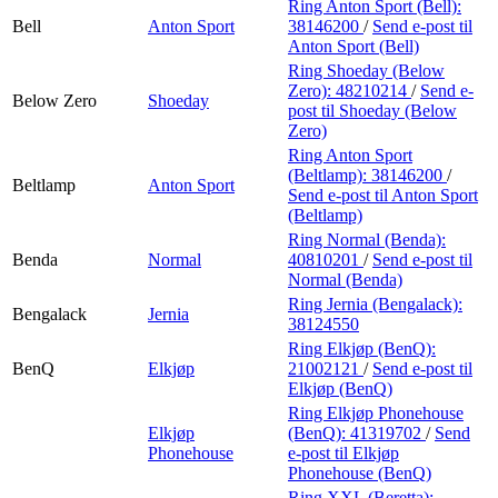
Ring Anton Sport (Bell):
Bell
Anton Sport
38146200
/
Send e-post
til
Anton Sport (Bell)
Ring Shoeday (Below
Zero):
48210214
/
Send e-
Below Zero
Shoeday
post
til Shoeday (Below
Zero)
Ring Anton Sport
(Beltlamp):
38146200
/
Beltlamp
Anton Sport
Send e-post
til Anton Sport
(Beltlamp)
Ring Normal (Benda):
Benda
Normal
40810201
/
Send e-post
til
Normal (Benda)
Ring Jernia (Bengalack):
Bengalack
Jernia
38124550
Ring Elkjøp (BenQ):
BenQ
Elkjøp
21002121
/
Send e-post
til
Elkjøp (BenQ)
Ring Elkjøp Phonehouse
Elkjøp
(BenQ):
41319702
/
Send
Phonehouse
e-post
til Elkjøp
Phonehouse (BenQ)
Ring XXL (Beretta):