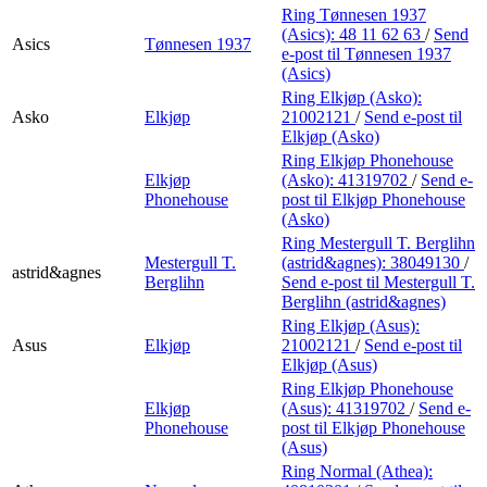
Ring Tønnesen 1937
(Asics):
48 11 62 63
/
Send
Asics
Tønnesen 1937
e-post
til Tønnesen 1937
(Asics)
Ring Elkjøp (Asko):
Asko
Elkjøp
21002121
/
Send e-post
til
Elkjøp (Asko)
Ring Elkjøp Phonehouse
Elkjøp
(Asko):
41319702
/
Send e-
Phonehouse
post
til Elkjøp Phonehouse
(Asko)
Ring Mestergull T. Berglihn
Mestergull T.
(astrid&agnes):
38049130
/
astrid&agnes
Berglihn
Send e-post
til Mestergull T.
Berglihn (astrid&agnes)
Ring Elkjøp (Asus):
Asus
Elkjøp
21002121
/
Send e-post
til
Elkjøp (Asus)
Ring Elkjøp Phonehouse
Elkjøp
(Asus):
41319702
/
Send e-
Phonehouse
post
til Elkjøp Phonehouse
(Asus)
Ring Normal (Athea):