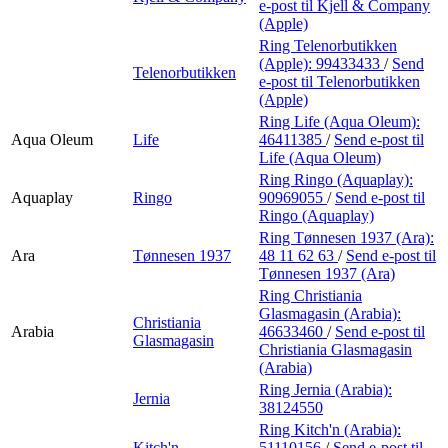
e-post
til Kjell & Company
(Apple)
Ring Telenorbutikken
(Apple):
99433433
/
Send
Telenorbutikken
e-post
til Telenorbutikken
(Apple)
Ring Life (Aqua Oleum):
Aqua Oleum
Life
46411385
/
Send e-post
til
Life (Aqua Oleum)
Ring Ringo (Aquaplay):
Aquaplay
Ringo
90969055
/
Send e-post
til
Ringo (Aquaplay)
Ring Tønnesen 1937 (Ara):
Ara
Tønnesen 1937
48 11 62 63
/
Send e-post
til
Tønnesen 1937 (Ara)
Ring Christiania
Glasmagasin (Arabia):
Christiania
Arabia
46633460
/
Send e-post
til
Glasmagasin
Christiania Glasmagasin
(Arabia)
Ring Jernia (Arabia):
Jernia
38124550
Ring Kitch'n (Arabia):
Kitch'n
51110156
/
Send e-post
til