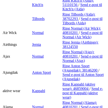
Ring Kitch'n (Aida):
Kitch'n
51110156
/
Send e-post
til
Kitch'n (Aida)
Ring Tilbords (Aida):
Tilbords
38702293
/
Send e-post
til
Tilbords (Aida)
Ring Normal (Air Wick):
Air Wick
Normal
40810201
/
Send e-post
til
Normal (Air Wick)
Ring Jernia (Airthings):
Airthings
Jernia
38124550
Ring Normal (Ajax):
Ajax
Normal
40810201
/
Send e-post
til
Normal (Ajax)
Ring Anton Sport
(Ajungilak):
38146200
/
Ajungilak
Anton Sport
Send e-post
til Anton Sport
(Ajungilak)
Ring Kappahl (aktive
wear):
46859004
/
Send e-
aktive wear
Kappahl
post
til Kappahl (aktive
wear)
Ring Normal (Alama):
Alama
Normal
40810201
/
Send e-post
til