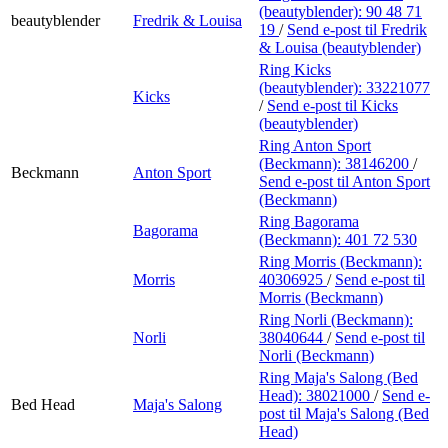
(beautyblender):
90 48 71
beautyblender
Fredrik & Louisa
19
/
Send e-post
til Fredrik
& Louisa (beautyblender)
Ring Kicks
(beautyblender):
33221077
Kicks
/
Send e-post
til Kicks
(beautyblender)
Ring Anton Sport
(Beckmann):
38146200
/
Beckmann
Anton Sport
Send e-post
til Anton Sport
(Beckmann)
Ring Bagorama
Bagorama
(Beckmann):
401 72 530
Ring Morris (Beckmann):
Morris
40306925
/
Send e-post
til
Morris (Beckmann)
Ring Norli (Beckmann):
Norli
38040644
/
Send e-post
til
Norli (Beckmann)
Ring Maja's Salong (Bed
Head):
38021000
/
Send e-
Bed Head
Maja's Salong
post
til Maja's Salong (Bed
Head)