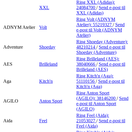
Ring XXL (Adidas):
XXL
24084700
/
Send e-post
til
XXL (Adidas)
Ring Volt (ADNYM
Atelier):
55219327
/
Send
ADNYM Atelier
Volt
e-post
til Volt (ADNYM
Atelier)
Ring Shoeday (Adventure):
Adventure
Shoeday
48210214
/
Send e-post
til
Shoeday (Adventure)
Ring Brilleland (AES):
AES
Brilleland
38040666
/
Send e-post
til
Brilleland (AES)
Ring Kitch'n (Aga):
Aga
Kitch'n
51110156
/
Send e-post
til
Kitch'n (Aga)
Ring Anton Sport
(AGILO):
38146200
/
Send
AGILO
Anton Sport
e-post
til Anton Sport
(AGILO)
Ring Feel (Aida):
Aida
Feel
21053027
/
Send e-post
til
Feel (Aida)