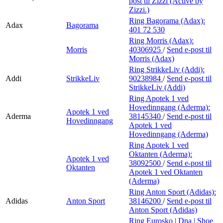
post
til Zizzi (Active by
Zizzi.)
Ring Bagorama (Adax):
Adax
Bagorama
401 72 530
Ring Morris (Adax):
Morris
40306925
/
Send e-post
til
Morris (Adax)
Ring StrikkeLiv (Addi):
Addi
StrikkeLiv
90238984
/
Send e-post
til
StrikkeLiv (Addi)
Ring Apotek 1 ved
Hovedinngang (Aderma):
Apotek 1 ved
Aderma
38145340
/
Send e-post
til
Hovedinngang
Apotek 1 ved
Hovedinngang (Aderma)
Ring Apotek 1 ved
Oktanten (Aderma):
Apotek 1 ved
38092500
/
Send e-post
til
Oktanten
Apotek 1 ved Oktanten
(Aderma)
Ring Anton Sport (Adidas):
Adidas
Anton Sport
38146200
/
Send e-post
til
Anton Sport (Adidas)
Ring Eurosko | Dna | Shoe