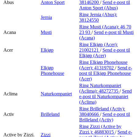
Abus
Anton Sport
38146200
/
Send e-post
til
Anton Sport (Abus)
Ring Jernia (Abus):
Jernia
38124550
Ring Musti (Acana):
46 70
Acana
Musti
23 93
/
Send e-post
til Musti
(Acana)
Ring Elkjøp (Acer):
Acer
Elkjøp
21002121
/
Send e-post
til
Elkjøp (Acer)
Ring Elkjøp Phonehouse
Elkjøp
(Acer):
41319702
/
Send e-
Phonehouse
post
til Elkjøp Phonehouse
(Acer)
Ring Naturkompaniet
(Aclima):
48272735
/
Send
Aclima
Naturkompaniet
e-post
til Naturkompaniet
(Aclima)
Ring Brilleland (Activ):
Activ
Brilleland
38040666
/
Send e-post
til
Brilleland (Activ)
Ring Zizzi (Active by
Zizzi.):
46883015
/
Send e-
Active by Zizzi.
Zizzi