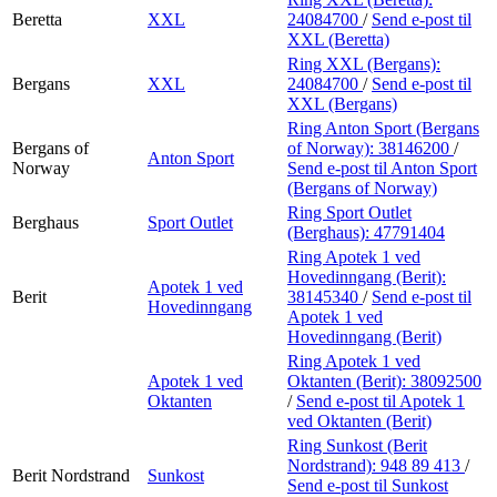
Beretta
XXL
24084700
/
Send e-post
til
XXL (Beretta)
Ring XXL (Bergans):
Bergans
XXL
24084700
/
Send e-post
til
XXL (Bergans)
Ring Anton Sport (Bergans
Bergans of
of Norway):
38146200
/
Anton Sport
Norway
Send e-post
til Anton Sport
(Bergans of Norway)
Ring Sport Outlet
Berghaus
Sport Outlet
(Berghaus):
47791404
Ring Apotek 1 ved
Hovedinngang (Berit):
Apotek 1 ved
Berit
38145340
/
Send e-post
til
Hovedinngang
Apotek 1 ved
Hovedinngang (Berit)
Ring Apotek 1 ved
Apotek 1 ved
Oktanten (Berit):
38092500
Oktanten
/
Send e-post
til Apotek 1
ved Oktanten (Berit)
Ring Sunkost (Berit
Nordstrand):
948 89 413
/
Berit Nordstrand
Sunkost
Send e-post
til Sunkost