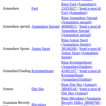
Ring Feel (Amundsen):
Amundsen
Feel
21053027
/
Send e-post
til
Feel (Amundsen)
Ring Amundsen Spesial
(Amundsen spesial):
Amundsen spesial
Amundsen Spesial
46966823
/
Send e-post
til
Amundsen Spesial
(Amundsen spesial)
Ring Anton Sport
(Amundsen Sports):
Amundsen Sports
Anton Sport
38146200
/
Send e-post
til
Anton Sport (Amundsen
Sports)
Ring Kremmerhuset
(AmundsenTrading):
AmundsenTrading
Kremmerhuset
41492107
/
Send e-post
til
Kremmerhuset
(AmundsenTrading)
Ring Din Sko (Amuse):
Amuse
Din Sko
38049144
/
Send e-post
til
Din Sko (Amuse)
Ring Blivakker (Anastasia
Anastasia Beverly
Beverly Hills):
38000760
/
Blivakker