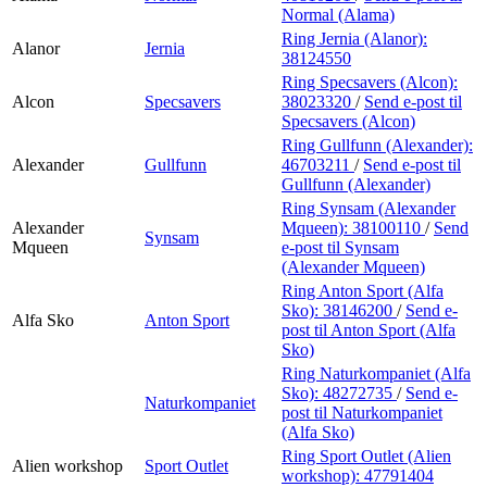
Normal (Alama)
Ring Jernia (Alanor):
Alanor
Jernia
38124550
Ring Specsavers (Alcon):
Alcon
Specsavers
38023320
/
Send e-post
til
Specsavers (Alcon)
Ring Gullfunn (Alexander):
Alexander
Gullfunn
46703211
/
Send e-post
til
Gullfunn (Alexander)
Ring Synsam (Alexander
Alexander
Mqueen):
38100110
/
Send
Synsam
Mqueen
e-post
til Synsam
(Alexander Mqueen)
Ring Anton Sport (Alfa
Sko):
38146200
/
Send e-
Alfa Sko
Anton Sport
post
til Anton Sport (Alfa
Sko)
Ring Naturkompaniet (Alfa
Sko):
48272735
/
Send e-
Naturkompaniet
post
til Naturkompaniet
(Alfa Sko)
Ring Sport Outlet (Alien
Alien workshop
Sport Outlet
workshop):
47791404