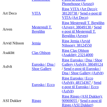
Phonehouse (Arozzi)
Ring VITA (Art Deco):
Art Deco
VITA
38120738
/
Send e-post
til
VITA (Art Deco)
Ring Mestergull T. Berglihn
Mestergull T.
(Arven):
38049130
/
Send
Arven
Berglihn
e-post
til Mestergull T.
Berglihn (Arven)
Ring Jernia (Arvid
Arvid Nilsson
Jernia
Nilsson):
38124550
Ring Clas Ohlson
Asaklitt
Clas Ohlson
(Asaklitt):
23214000
Ring Eurosko | Dna | Shoe
Eurosko | Dna |
Gallery (Asfvlt):
38049124
Asfvlt
Shoe Gallery
/
Send e-post
til Eurosko |
Dna | Shoe Gallery (Asfvlt)
Ring Eurosko | Ecco
(Asfvlt):
48154367
/
Send
Eurosko | Ecco
e-post
til Eurosko | Ecco
(Asfvlt)
Ring Ringo (ASI Dukker):
ASI Dukker
Ringo
90969055
/
Send e-post
til
Ringo (ASI Dukker)