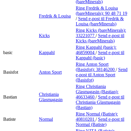
(bareMinerals)
Ring Fredrik & Louisa
(bareMinerals):
90 48 71 19
Fredrik & Louisa
/
Send e-post
til Fredrik &
Louisa (bareMinerals)
Ring Kicks (bareMinerals):
Kicks
33221077
/
Send e-post
til
Kicks (bareMinerals)
Ring Kappahl (basic):
basic
Kappahl
46859004
/
Send e-post
til
Kappahl (basic)
Ring Anton Sport
(Basisfot):
38146200
/
Send
Basisfot
Anton Sport
e-post
til Anton Sport
(Basisfot)
Ring Christiania
Glasmagasin (Bastian):
Christiania
Bastian
46633460
/
Send e-post
til
Glasmagasin
Christiania Glasmagasin
(Bastian)
Ring Normal (Batiste):
Batiste
Normal
40810201
/
Send e-post
til
Normal (Batiste)
Ring VITA (Batiste):