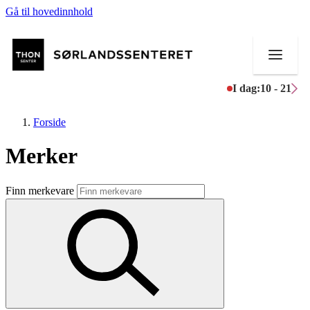
Gå til hovedinnhold
I dag:
10 - 21
Forside
Merker
Butikker
Finn merkevare
Mat og drikke
Helse
Aktiviteter
Tilbud