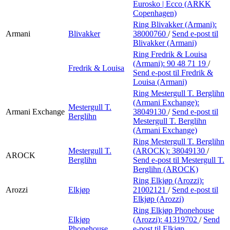
Eurosko | Ecco (ARKK
Copenhagen)
Ring Blivakker (Armani):
Armani
Blivakker
38000760
/
Send e-post
til
Blivakker (Armani)
Ring Fredrik & Louisa
(Armani):
90 48 71 19
/
Fredrik & Louisa
Send e-post
til Fredrik &
Louisa (Armani)
Ring Mestergull T. Berglihn
(Armani Exchange):
Mestergull T.
Armani Exchange
38049130
/
Send e-post
til
Berglihn
Mestergull T. Berglihn
(Armani Exchange)
Ring Mestergull T. Berglihn
Mestergull T.
(AROCK):
38049130
/
AROCK
Berglihn
Send e-post
til Mestergull T.
Berglihn (AROCK)
Ring Elkjøp (Arozzi):
Arozzi
Elkjøp
21002121
/
Send e-post
til
Elkjøp (Arozzi)
Ring Elkjøp Phonehouse
Elkjøp
(Arozzi):
41319702
/
Send
Phonehouse
e-post
til Elkjøp