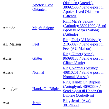
Oktanten (Attends):
Apotek 1 ved
38092500
/
Send e-post
til
Oktanten
Apotek 1 ved Oktanten
(Attends)
Ring Maja's Salong
(Attitude):
38021000
/
Send
Attitude
Maja's Salong
e-post
til Maja's Salong
(Attitude)
Ring Feel (AU Maison):
AU Maison
Feel
21053027
/
Send e-post
til
Feel (AU Maison)
Ring Glitter (Aurie):
Aurie
Glitter
96098138
/
Send e-post
til
Glitter (Aurie)
Ring Normal (Aussie):
Aussie
Normal
40810201
/
Send e-post
til
Normal (Aussie)
Ring Handz On Bilpleie
(Autoglym):
46986698
/
Autoglym
Handz On Bilpleie
Send e-post
til Handz On
Bilpleie (Autoglym)
Ring Jernia (Ava):
Ava
Jernia
38124550