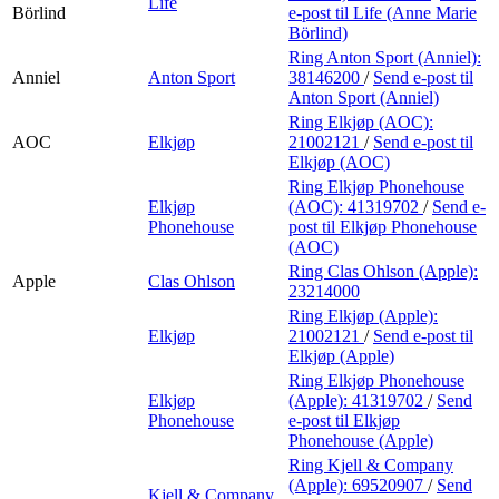
Life
Börlind
e-post
til Life (Anne Marie
Börlind)
Ring Anton Sport (Anniel):
Anniel
Anton Sport
38146200
/
Send e-post
til
Anton Sport (Anniel)
Ring Elkjøp (AOC):
AOC
Elkjøp
21002121
/
Send e-post
til
Elkjøp (AOC)
Ring Elkjøp Phonehouse
Elkjøp
(AOC):
41319702
/
Send e-
Phonehouse
post
til Elkjøp Phonehouse
(AOC)
Ring Clas Ohlson (Apple):
Apple
Clas Ohlson
23214000
Ring Elkjøp (Apple):
Elkjøp
21002121
/
Send e-post
til
Elkjøp (Apple)
Ring Elkjøp Phonehouse
Elkjøp
(Apple):
41319702
/
Send
Phonehouse
e-post
til Elkjøp
Phonehouse (Apple)
Ring Kjell & Company
(Apple):
69520907
/
Send
Kjell & Company