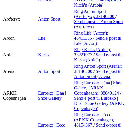
Kitch'n (Arabia)
Ring Anton Sport
(Arc'teryx):
38146200
/
Arc'teryx
Anton Sport
Send e-post
til Anton Sport
(Arc'teryx)
Ring Life (Arcon):
Arcon
Life
46411385
/
Send e-post
til
Life (Arcon)
Ring Kicks (Ardell):
Ardell
Kicks
33221077
/
Send e-post
til
Kicks (Ardell)
Ring Anton Sport (Arena):
Arena
Anton Sport
38146200
/
Send e-post
til
Anton Sport (Arena)
Ring Eurosko | Dna | Shoe
Gallery (ARKK
ARKK
Eurosko | Dna |
Copenhagen):
38049124
/
Copenhagen
Shoe Gallery
Send e-post
til Eurosko |
Dna | Shoe Gallery (ARKK
Copenhagen)
Ring Eurosko | Ecco
(ARKK Copenhagen):
Eurosko | Ecco
48154367
/
Send e-post
til