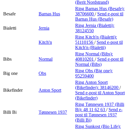
(Berit Nordstrand)
Ring Barnas Hus (Besafe):
Besafe
Barnas Hus
38706600
/
Send e-post
til
Barnas Hus (Besafe)
Ring Jernia (Bialetti):
Bialetti
Jernia
38124550
Ring Kitch'n (Bialetti):
Kitch'n
51110156
/
Send e-post
til
Kitch'n (Bialetti)
Ring Normal (Bibs):
Bibs
Normal
40810201
/
Send e-post
til
Normal (Bibs)
Ring Obs (Big one):
Big one
Obs
95259400
Ring Anton Sport
(Bikefinder):
38146200
/
Bikefinder
Anton Sport
Send e-post
til Anton Sport
(Bikefinder)
Ring Tønnesen 1937 (Billi
Bi):
48 11 62 63
/
Send e-
Billi Bi
Tønnesen 1937
post
til Tønnesen 1937
(Billi Bi)
Ring Sunkost (Bio Life):