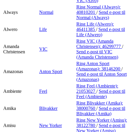
VIC (Alvo)
Ring Normal (Always):
Always
Normal
40810201
/
Send e-post
til
Normal (Always)
Ring Life (Alwero):
Alwero
Life
46411385
/
Send e-post
til
Life (Alwero)
Ring VIC (Amanda
Amanda
Christensen):
46299777
/
VIC
Christensen
Send e-post
til VIC
(Amanda Christensen)
Ring Anton Sport
(Amazonas):
38146200
/
Amazonas
Anton Sport
Send e-post
til Anton Sport
(Amazonas)
Ring Feel (Ambiente):
Ambiente
Feel
21053027
/
Send e-post
til
Feel (Ambiente)
Ring Blivakker (Amika):
Amika
Blivakker
38000760
/
Send e-post
til
Blivakker (Amika)
Ring New Yorker (Amisu):
Amisu
New Yorker
38122780
/
Send e-post
til
New Yorker (Amisu)