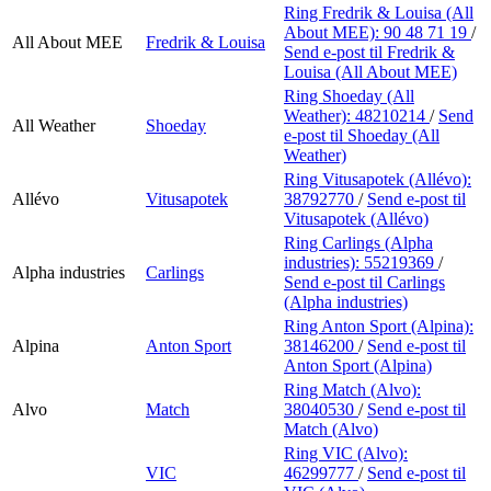
Ring Fredrik & Louisa (All
About MEE):
90 48 71 19
/
All About MEE
Fredrik & Louisa
Send e-post
til Fredrik &
Louisa (All About MEE)
Ring Shoeday (All
Weather):
48210214
/
Send
All Weather
Shoeday
e-post
til Shoeday (All
Weather)
Ring Vitusapotek (Allévo):
Allévo
Vitusapotek
38792770
/
Send e-post
til
Vitusapotek (Allévo)
Ring Carlings (Alpha
industries):
55219369
/
Alpha industries
Carlings
Send e-post
til Carlings
(Alpha industries)
Ring Anton Sport (Alpina):
Alpina
Anton Sport
38146200
/
Send e-post
til
Anton Sport (Alpina)
Ring Match (Alvo):
Alvo
Match
38040530
/
Send e-post
til
Match (Alvo)
Ring VIC (Alvo):
VIC
46299777
/
Send e-post
til