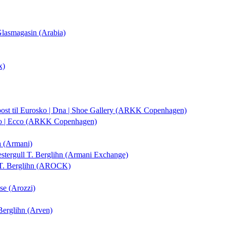
 Glasmagasin (Arabia)
x)
post
til Eurosko | Dna | Shoe Gallery (ARKK Copenhagen)
ko | Ecco (ARKK Copenhagen)
a (Armani)
estergull T. Berglihn (Armani Exchange)
l T. Berglihn (AROCK)
se (Arozzi)
 Berglihn (Arven)