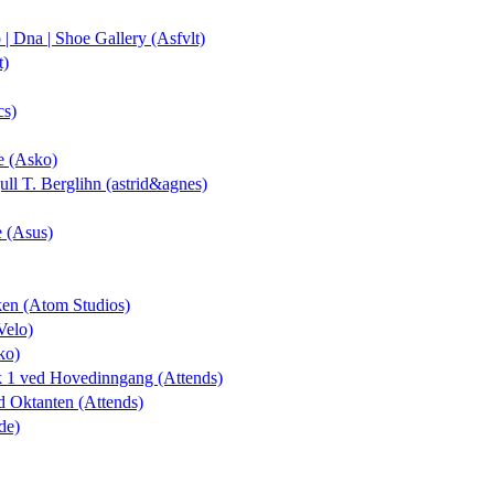
o | Dna | Shoe Gallery (Asfvlt)
t)
cs)
e (Asko)
gull T. Berglihn (astrid&agnes)
e (Asus)
kken (Atom Studios)
Velo)
ko)
ek 1 ved Hovedinngang (Attends)
ed Oktanten (Attends)
de)