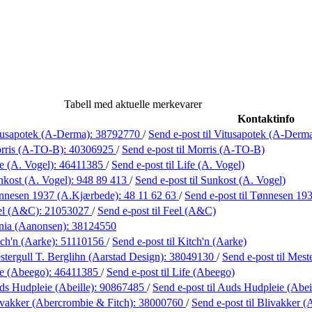
Tabell med aktuelle merkevarer
Kontaktinfo
tusapotek (A-Derma):
38792770
/
Send e-post
til Vitusapotek (A-Derm
rris (A-TO-B):
40306925
/
Send e-post
til Morris (A-TO-B)
e (A. Vogel):
46411385
/
Send e-post
til Life (A. Vogel)
kost (A. Vogel):
948 89 413
/
Send e-post
til Sunkost (A. Vogel)
nnesen 1937 (A.Kjærbede):
48 11 62 63
/
Send e-post
til Tønnesen 19
el (A&C):
21053027
/
Send e-post
til Feel (A&C)
nia (Aanonsen):
38124550
ch'n (Aarke):
51110156
/
Send e-post
til Kitch'n (Aarke)
tergull T. Berglihn (Aarstad Design):
38049130
/
Send e-post
til Mest
fe (Abeego):
46411385
/
Send e-post
til Life (Abeego)
s Hudpleie (Abeille):
90867485
/
Send e-post
til Auds Hudpleie (Abei
vakker (Abercrombie & Fitch):
38000760
/
Send e-post
til Blivakker 