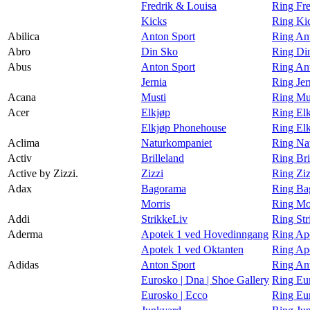
Fredrik & Louisa
Ring Fre
Magasin
Kicks
Ring Ki
Abilica
Anton Sport
Ring Ant
Gavekort
Abro
Din Sko
Ring Di
Finn frem
Abus
Anton Sport
Ring An
Jernia
Ring Jer
Acana
Musti
Ring Mu
Acer
Elkjøp
Ring Elk
Elkjøp Phonehouse
Ring El
Aclima
Naturkompaniet
Ring Na
Activ
Brilleland
Ring Bri
Active by Zizzi.
Zizzi
Ring Ziz
Adax
Bagorama
Ring Ba
Morris
Ring Mo
Addi
StrikkeLiv
Ring Str
Aderma
Apotek 1 ved Hovedinngang
Ring Ap
Apotek 1 ved Oktanten
Ring Ap
Adidas
Anton Sport
Ring An
Eurosko | Dna | Shoe Gallery
Ring Eur
Eurosko | Ecco
Ring Eur