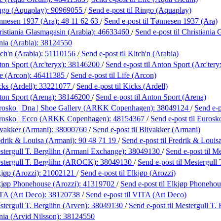
ngo (Aquaplay):
90969055
/
Send e-post
til Ringo (Aquaplay)
nnesen 1937 (Ara):
48 11 62 63
/
Send e-post
til Tønnesen 1937 (Ara)
istiania Glasmagasin (Arabia):
46633460
/
Send e-post
til Christiania
nia (Arabia):
38124550
ch'n (Arabia):
51110156
/
Send e-post
til Kitch'n (Arabia)
on Sport (Arc'teryx):
38146200
/
Send e-post
til Anton Sport (Arc'tery
e (Arcon):
46411385
/
Send e-post
til Life (Arcon)
ks (Ardell):
33221077
/
Send e-post
til Kicks (Ardell)
ton Sport (Arena):
38146200
/
Send e-post
til Anton Sport (Arena)
rosko | Dna | Shoe Gallery (ARKK Copenhagen):
38049124
/
Send e-
rosko | Ecco (ARKK Copenhagen):
48154367
/
Send e-post
til Euros
ivakker (Armani):
38000760
/
Send e-post
til Blivakker (Armani)
edrik & Louisa (Armani):
90 48 71 19
/
Send e-post
til Fredrik & Louis
tergull T. Berglihn (Armani Exchange):
38049130
/
Send e-post
til M
stergull T. Berglihn (AROCK):
38049130
/
Send e-post
til Mestergul
jøp (Arozzi):
21002121
/
Send e-post
til Elkjøp (Arozzi)
kjøp Phonehouse (Arozzi):
41319702
/
Send e-post
til Elkjøp Phonehou
TA (Art Deco):
38120738
/
Send e-post
til VITA (Art Deco)
tergull T. Berglihn (Arven):
38049130
/
Send e-post
til Mestergull T.
nia (Arvid Nilsson):
38124550