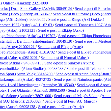
s Ohlson (Asaklitt):
23214000
osko | Dna | Shoe Gallery (Asfvlt):
38049124
/
Send e-post
til Eurosk
osko | Ecco (Asfvlt):
48154367
/
Send e-post
til Eurosko | Ecco (Asfvl
ngo (ASI Dukker):
90969055
/
Send e-post
til Ringo (ASI Dukker)
nnesen 1937 (Asics):
48 11 62 63
/
Send e-post
til Tønnesen 1937 (Asi
kjøp (Asko):
21002121
/
Send e-post
til Elkjøp (Asko)
kjøp Phonehouse (Asko):
41319702
/
Send e-post
til Elkjøp Phonehous
tergull T. Berglihn (astrid&agnes):
38049130
/
Send e-post
til Mester
kjøp (Asus):
21002121
/
Send e-post
til Elkjøp (Asus)
kjøp Phonehouse (Asus):
41319702
/
Send e-post
til Elkjøp Phonehous
rmal (Athea):
40810201
/
Send e-post
til Normal (Athea)
kost (Atkins):
948 89 413
/
Send e-post
til Sunkost (Atkins)
enorbutikken (Atom Studios):
99433433
/
Send e-post
til Telenorbuti
on Sport (Atran Velo):
38146200
/
Send e-post
til Anton Sport (Atran 
turkompaniet (Atsko):
48272735
/
Send e-post
til Naturkompaniet (Ats
otek 1 ved Hovedinngang (Attends):
38145340
/
Send e-post
til Apot
tek 1 ved Oktanten (Attends):
38092500
/
Send e-post
til Apotek 1 v
a's Salong (Attitude):
38021000
/
Send e-post
til Maja's Salong (Attitu
el (AU Maison):
21053027
/
Send e-post
til Feel (AU Maison)
tter (Aurie):
96098138
/
Send e-post
til Glitter (Aurie)