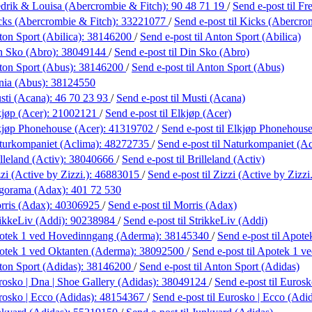
drik & Louisa (Abercrombie & Fitch):
90 48 71 19
/
Send e-post
til F
cks (Abercrombie & Fitch):
33221077
/
Send e-post
til Kicks (Abercro
on Sport (Abilica):
38146200
/
Send e-post
til Anton Sport (Abilica)
n Sko (Abro):
38049144
/
Send e-post
til Din Sko (Abro)
ton Sport (Abus):
38146200
/
Send e-post
til Anton Sport (Abus)
nia (Abus):
38124550
sti (Acana):
46 70 23 93
/
Send e-post
til Musti (Acana)
jøp (Acer):
21002121
/
Send e-post
til Elkjøp (Acer)
kjøp Phonehouse (Acer):
41319702
/
Send e-post
til Elkjøp Phonehouse
turkompaniet (Aclima):
48272735
/
Send e-post
til Naturkompaniet (A
lleland (Activ):
38040666
/
Send e-post
til Brilleland (Activ)
zi (Active by Zizzi.):
46883015
/
Send e-post
til Zizzi (Active by Zizzi
gorama (Adax):
401 72 530
rris (Adax):
40306925
/
Send e-post
til Morris (Adax)
ikkeLiv (Addi):
90238984
/
Send e-post
til StrikkeLiv (Addi)
otek 1 ved Hovedinngang (Aderma):
38145340
/
Send e-post
til Apot
otek 1 ved Oktanten (Aderma):
38092500
/
Send e-post
til Apotek 1 v
ton Sport (Adidas):
38146200
/
Send e-post
til Anton Sport (Adidas)
osko | Dna | Shoe Gallery (Adidas):
38049124
/
Send e-post
til Euros
osko | Ecco (Adidas):
48154367
/
Send e-post
til Eurosko | Ecco (Adi