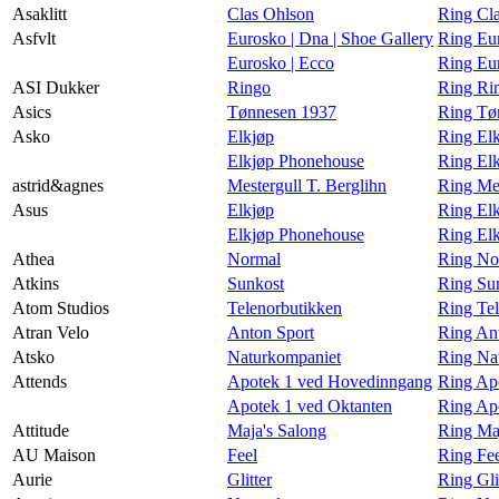
Asaklitt
Clas Ohlson
Ring Cla
Asfvlt
Eurosko | Dna | Shoe Gallery
Ring Eur
Eurosko | Ecco
Ring Eur
ASI Dukker
Ringo
Ring Ri
Asics
Tønnesen 1937
Ring Tø
Asko
Elkjøp
Ring El
Elkjøp Phonehouse
Ring El
astrid&agnes
Mestergull T. Berglihn
Ring Mes
Asus
Elkjøp
Ring El
Elkjøp Phonehouse
Ring El
Athea
Normal
Ring No
Atkins
Sunkost
Ring Sun
Atom Studios
Telenorbutikken
Ring Tel
Atran Velo
Anton Sport
Ring Ant
Atsko
Naturkompaniet
Ring Na
Attends
Apotek 1 ved Hovedinngang
Ring Ap
Apotek 1 ved Oktanten
Ring Apo
Attitude
Maja's Salong
Ring Maj
AU Maison
Feel
Ring Fe
Aurie
Glitter
Ring Gli