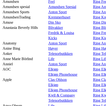
Amundsen
Feel
Ring Fe
Amundsen spesial
Amundsen Spesial
Ring Am
Amundsen Sports
Anton Sport
Ring An
AmundsenTrading
Kremmerhuset
Ring Kr
Amuse
Din Sko
Ring Di
Anastasia Beverly Hills
Blivakker
Ring Bli
Fredrik & Louisa
Ring Fre
Kicks
Ring Kic
Anatomy
Anton Sport
Ring An
Anine Bing
Høyer
Ring Hø
Anker
Telenorbutikken
Ring Te
Anne Marie Börlind
Life
Ring Lif
Anniel
Anton Sport
Ring Ant
AOC
Elkjøp
Ring El
Elkjøp Phonehouse
Ring El
Apple
Clas Ohlson
Ring Cl
Elkjøp
Ring El
Elkjøp Phonehouse
Ring El
Kjell & Company
Ring Kj
Telenorbutikken
Ring Tel
Aqua Oleum
Life
Ring Li