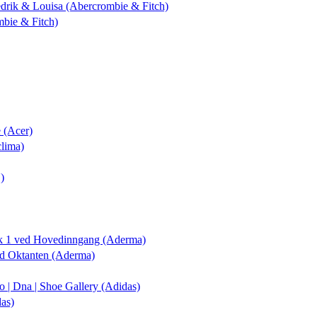
redrik & Louisa (Abercrombie & Fitch)
mbie & Fitch)
 (Acer)
clima)
.)
ek 1 ved Hovedinngang (Aderma)
ed Oktanten (Aderma)
ko | Dna | Shoe Gallery (Adidas)
das)