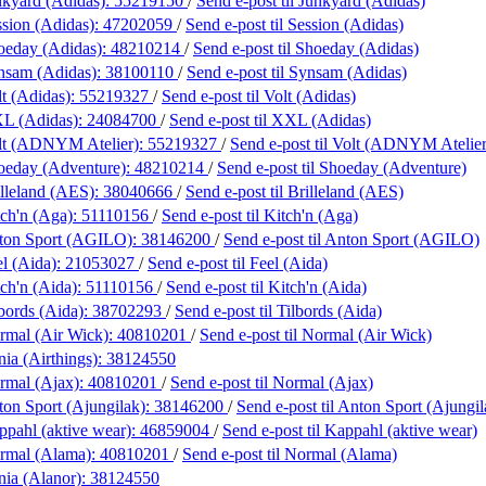
nkyard (Adidas):
55219150
/
Send e-post
til Junkyard (Adidas)
sion (Adidas):
47202059
/
Send e-post
til Session (Adidas)
oeday (Adidas):
48210214
/
Send e-post
til Shoeday (Adidas)
nsam (Adidas):
38100110
/
Send e-post
til Synsam (Adidas)
t (Adidas):
55219327
/
Send e-post
til Volt (Adidas)
L (Adidas):
24084700
/
Send e-post
til XXL (Adidas)
lt (ADNYM Atelier):
55219327
/
Send e-post
til Volt (ADNYM Atelier
oeday (Adventure):
48210214
/
Send e-post
til Shoeday (Adventure)
lleland (AES):
38040666
/
Send e-post
til Brilleland (AES)
ch'n (Aga):
51110156
/
Send e-post
til Kitch'n (Aga)
ton Sport (AGILO):
38146200
/
Send e-post
til Anton Sport (AGILO)
l (Aida):
21053027
/
Send e-post
til Feel (Aida)
ch'n (Aida):
51110156
/
Send e-post
til Kitch'n (Aida)
bords (Aida):
38702293
/
Send e-post
til Tilbords (Aida)
rmal (Air Wick):
40810201
/
Send e-post
til Normal (Air Wick)
nia (Airthings):
38124550
rmal (Ajax):
40810201
/
Send e-post
til Normal (Ajax)
on Sport (Ajungilak):
38146200
/
Send e-post
til Anton Sport (Ajungil
pahl (aktive wear):
46859004
/
Send e-post
til Kappahl (aktive wear)
rmal (Alama):
40810201
/
Send e-post
til Normal (Alama)
nia (Alanor):
38124550