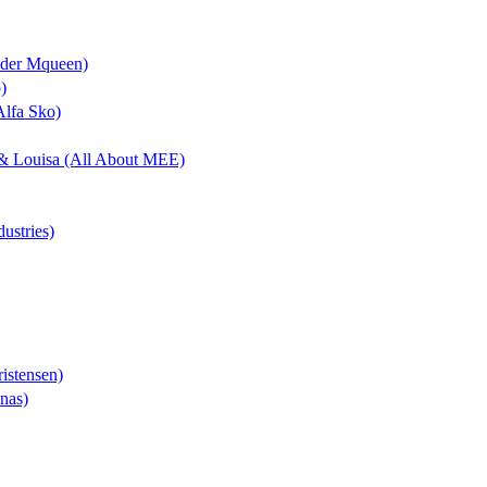
nder Mqueen)
)
Alfa Sko)
k & Louisa (All About MEE)
dustries)
istensen)
nas)