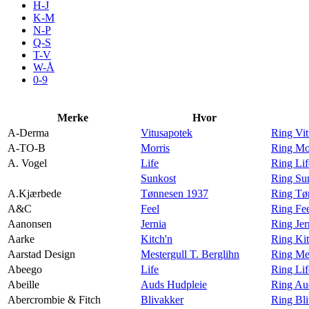
H-J
Aktiviteter
K-M
N-P
Q-S
T-V
Tilbud
W-Å
0-9
Inspirasjon
Merke
Hvor
A-Derma
Vitusapotek
Ring Vi
A-TO-B
Morris
Ring Mo
A. Vogel
Life
Ring Lif
Søk
Sunkost
Ring Sun
A.Kjærbede
Tønnesen 1937
Ring Tø
A&C
Feel
Ring Fe
Aanonsen
Jernia
Ring Jer
Aarke
Kitch'n
Ring Kit
Åpningstider
Aarstad Design
Mestergull T. Berglihn
Ring Mes
Abeego
Life
Ring Li
Praktisk informasjon
Abeille
Auds Hudpleie
Ring Aud
Ledige stillinger
Abercrombie & Fitch
Blivakker
Ring Bli