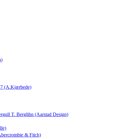
a)
37 (A.Kjærbede)
ergull T. Berglihn (Aarstad Design)
lle)
(Abercrombie & Fitch)