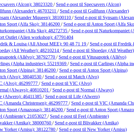
ecsavers (Alcon):
38023320
/
Send e-post
til Specsavers (Alcon)
llfunn (Alexander):
46703211
/
Send e-post
til Gullfunn (Alexander)
nsam (Alexander Mqueen):
38100110
/
Send e-post
til Synsam (Alexa
on Sport (Alfa Sko):
38146200
/
Send e-post
til Anton Sport (Alfa Sko
turkompaniet (Alfa Sko):
48272735
/
Send e-post
til Naturkompaniet (
rt Outlet (Alien workshop):
47791404
edrik & Louisa (All About MEE):
90 48 71 19
/
Send e-post
til Fredri
oeday (All Weather):
48210214
/
Send e-post
til Shoeday (All Weather)
usapotek (Allévo):
38792770
/
Send e-post
til Vitusapotek (Allévo)
lings (Alpha industries):
55219369
/
Send e-post
til Carlings (Alpha in
on Sport (Alpina):
38146200
/
Send e-post
til Anton Sport (Alpina)
tch (Alvo):
38040530
/
Send e-post
til Match (Alvo)
C (Alvo):
46299777
/
Send e-post
til VIC (Alvo)
rmal (Always):
40810201
/
Send e-post
til Normal (Always)
fe (Alwero):
46411385
/
Send e-post
til Life (Alwero)
C (Amanda Christensen):
46299777
/
Send e-post
til VIC (Amanda Chr
ton Sport (Amazonas):
38146200
/
Send e-post
til Anton Sport (Amazo
el (Ambiente):
21053027
/
Send e-post
til Feel (Ambiente)
ivakker (Amika):
38000760
/
Send e-post
til Blivakker (Amika)
w Yorker (Amisu):
38122780
/
Send e-post
til New Yorker (Amisu)