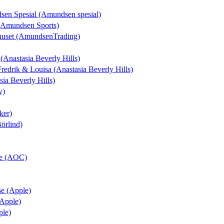
dsen Spesial (Amundsen spesial)
 (Amundsen Sports)
huset (AmundsenTrading)
 (Anastasia Beverly Hills)
 Fredrik & Louisa (Anastasia Beverly Hills)
sia Beverly Hills)
y)
ker)
Börlind)
se (AOC)
se (Apple)
(Apple)
ple)