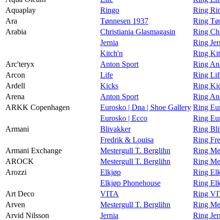
Aquaplay
Ringo
Ring Ri
Ara
Tønnesen 1937
Ring Tø
Arabia
Christiania Glasmagasin
Ring Chr
Jernia
Ring Jer
Kitch'n
Ring Kit
Arc'teryx
Anton Sport
Ring Ant
Arcon
Life
Ring Lif
Ardell
Kicks
Ring Kic
Arena
Anton Sport
Ring An
ARKK Copenhagen
Eurosko | Dna | Shoe Gallery
Ring Eu
Eurosko | Ecco
Ring Eu
Armani
Blivakker
Ring Bl
Fredrik & Louisa
Ring Fr
Armani Exchange
Mestergull T. Berglihn
Ring Mes
AROCK
Mestergull T. Berglihn
Ring Me
Arozzi
Elkjøp
Ring Elk
Elkjøp Phonehouse
Ring El
Art Deco
VITA
Ring VI
Arven
Mestergull T. Berglihn
Ring Mes
Arvid Nilsson
Jernia
Ring Jer