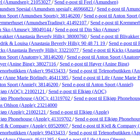
el (Amundsen):
21053027
/
Send e-post
til Feel (Amundsen)
undsen Spesial (Amundsen spesial):
46966823
/
Send e-post
til Amun
ton Sport (Amundsen Sports):
38146200
/
Send e-post
til Anton Sport
emmerhuset (AmundsenTrading):
41492107
/
Send e-post
til Kremmer
n Sko (Amuse):
38049144
/
Send e-post
til Din Sko (Amuse)
vakker (Anastasia Beverly Hills):
38000760
/
Send e-post
til Blivakker
drik & Louisa (Anastasia Beverly Hills):
90 48 71 19
/
Send e-post
til
ks (Anastasia Beverly Hills):
33221077
/
Send e-post
til Kicks (Anasta
ton Sport (Anatomy):
38146200
/
Send e-post
til Anton Sport (Anatom
yer (Anine Bing):
38027116
/
Send e-post
til Høyer (Anine Bing)
lenorbutikken (Anker):
99433433
/
Send e-post
til Telenorbutikken (An
e (Anne Marie Börlind):
46411385
/
Send e-post
til Life (Anne Marie 
on Sport (Anniel):
38146200
/
Send e-post
til Anton Sport (Anniel)
kjøp (AOC):
21002121
/
Send e-post
til Elkjøp (AOC)
kjøp Phonehouse (AOC):
41319702
/
Send e-post
til Elkjøp Phonehou
as Ohlson (Apple):
23214000
kjøp (Apple):
21002121
/
Send e-post
til Elkjøp (Apple)
kjøp Phonehouse (Apple):
41319702
/
Send e-post
til Elkjøp Phonehou
ell & Company (Apple):
69520907
/
Send e-post
til Kjell & Company 
enorbutikken (Apple):
99433433
/
Send e-post
til Telenorbutikken (Ap
fe (Aqua Oleum):
46411385
/
Send e-post
til Life (Aqua Oleum)