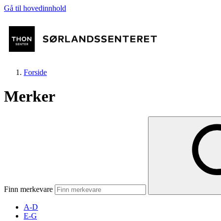
Gå til hovedinnhold
Forside
Merker
Butikker
Mat og drikke
Finn merkevare
Helse
A-D
E-G