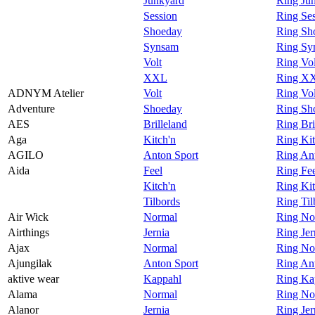
Junkyard
Ring Ju
Session
Ring Ses
Shoeday
Ring Sh
Synsam
Ring Sy
Volt
Ring Vol
XXL
Ring XX
ADNYM Atelier
Volt
Ring Vo
Adventure
Shoeday
Ring Sh
AES
Brilleland
Ring Bri
Aga
Kitch'n
Ring Kit
AGILO
Anton Sport
Ring An
Aida
Feel
Ring Fee
Kitch'n
Ring Kit
Tilbords
Ring Til
Air Wick
Normal
Ring No
Airthings
Jernia
Ring Jer
Ajax
Normal
Ring No
Ajungilak
Anton Sport
Ring Ant
aktive wear
Kappahl
Ring Kap
Alama
Normal
Ring No
Alanor
Jernia
Ring Jer