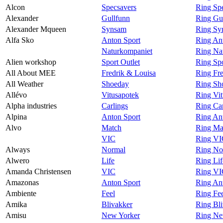
Alcon
Specsavers
Ring Sp
Alexander
Gullfunn
Ring Gu
Alexander Mqueen
Synsam
Ring Sy
Alfa Sko
Anton Sport
Ring Ant
Naturkompaniet
Ring Na
Alien workshop
Sport Outlet
Ring Spo
All About MEE
Fredrik & Louisa
Ring Fr
All Weather
Shoeday
Ring Sh
Allévo
Vitusapotek
Ring Vit
Alpha industries
Carlings
Ring Car
Alpina
Anton Sport
Ring Ant
Alvo
Match
Ring Ma
VIC
Ring VI
Always
Normal
Ring No
Alwero
Life
Ring Li
Amanda Christensen
VIC
Ring VI
Amazonas
Anton Sport
Ring An
Ambiente
Feel
Ring Fe
Amika
Blivakker
Ring Bl
Amisu
New Yorker
Ring Ne