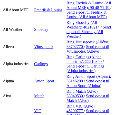
Ring Fredrik & Louisa (All
About MEE):
90 48 71 19
/
All About MEE
Fredrik & Louisa
Send e-post
til Fredrik &
Louisa (All About MEE)
Ring Shoeday (All
Weather):
48210214
/
Send
All Weather
Shoeday
e-post
til Shoeday (All
Weather)
Ring Vitusapotek (Allévo):
Allévo
Vitusapotek
38792770
/
Send e-post
til
Vitusapotek (Allévo)
Ring Carlings (Alpha
industries):
55219369
/
Alpha industries
Carlings
Send e-post
til Carlings
(Alpha industries)
Ring Anton Sport (Alpina):
Alpina
Anton Sport
38146200
/
Send e-post
til
Anton Sport (Alpina)
Ring Match (Alvo):
Alvo
Match
38040530
/
Send e-post
til
Match (Alvo)
Ring VIC (Alvo):
VIC
46299777
/
Send e-post
til