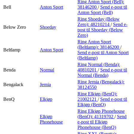
Ring Anton Sport (Bell):
Bell
Anton Sport
38146200
/
Send e-post
til
Anton Sport (Bell)
Ring Shoeday (Below
Zero):
48210214
/
Send e-
Below Zero
Shoeday
post
til Shoeday (Below
Zero)
Ring Anton Sport
(Beltlamp):
38146200
/
Beltlamp
Anton Sport
Send e-post
til Anton Sport
(Beltlamp)
Ring Normal (Benda):
Benda
Normal
40810201
/
Send e-post
til
Normal (Benda)
Ring Jernia (Bengalack):
Bengalack
Jernia
38124550
Ring Elkjøp (BenQ):
BenQ
Elkjøp
21002121
/
Send e-post
til
Elkjøp (BenQ)
Ring Elkjøp Phonehouse
Elkjøp
(BenQ):
41319702
/
Send
Phonehouse
e-post
til Elkjøp
Phonehouse (BenQ)
Ring XXL (Beretta):