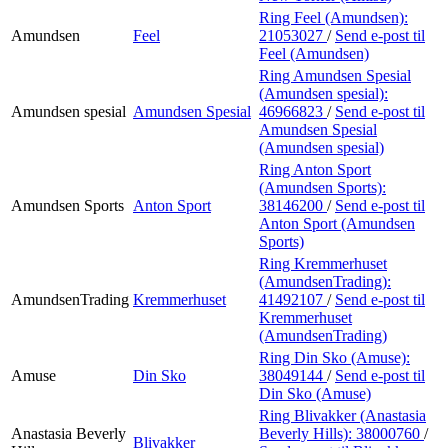
Ring Feel (Amundsen):
Amundsen
Feel
21053027
/
Send e-post
til
Feel (Amundsen)
Ring Amundsen Spesial
(Amundsen spesial):
Amundsen spesial
Amundsen Spesial
46966823
/
Send e-post
til
Amundsen Spesial
(Amundsen spesial)
Ring Anton Sport
(Amundsen Sports):
Amundsen Sports
Anton Sport
38146200
/
Send e-post
til
Anton Sport (Amundsen
Sports)
Ring Kremmerhuset
(AmundsenTrading):
AmundsenTrading
Kremmerhuset
41492107
/
Send e-post
til
Kremmerhuset
(AmundsenTrading)
Ring Din Sko (Amuse):
Amuse
Din Sko
38049144
/
Send e-post
til
Din Sko (Amuse)
Ring Blivakker (Anastasia
Anastasia Beverly
Beverly Hills):
38000760
/
Blivakker