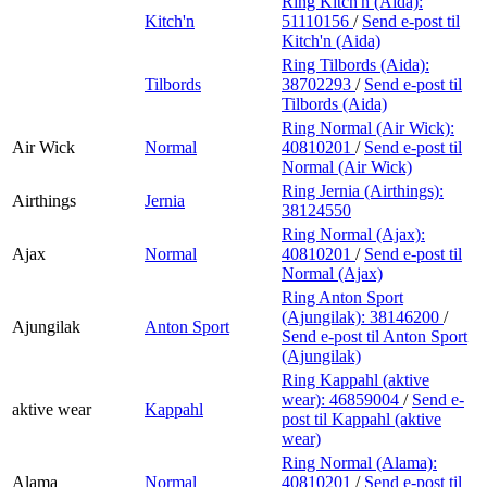
Ring Kitch'n (Aida):
Kitch'n
51110156
/
Send e-post
til
Kitch'n (Aida)
Ring Tilbords (Aida):
Tilbords
38702293
/
Send e-post
til
Tilbords (Aida)
Ring Normal (Air Wick):
Air Wick
Normal
40810201
/
Send e-post
til
Normal (Air Wick)
Ring Jernia (Airthings):
Airthings
Jernia
38124550
Ring Normal (Ajax):
Ajax
Normal
40810201
/
Send e-post
til
Normal (Ajax)
Ring Anton Sport
(Ajungilak):
38146200
/
Ajungilak
Anton Sport
Send e-post
til Anton Sport
(Ajungilak)
Ring Kappahl (aktive
wear):
46859004
/
Send e-
aktive wear
Kappahl
post
til Kappahl (aktive
wear)
Ring Normal (Alama):
Alama
Normal
40810201
/
Send e-post
til