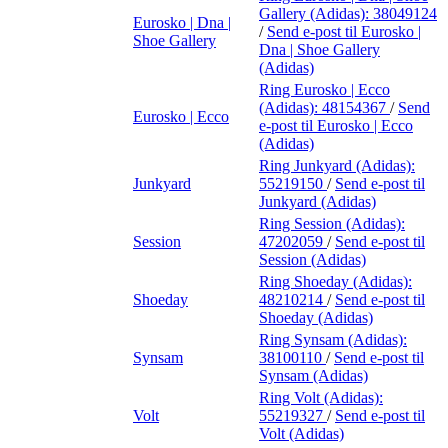
Gallery (Adidas):
38049124
Eurosko | Dna |
/
Send e-post
til Eurosko |
Shoe Gallery
Dna | Shoe Gallery
(Adidas)
Ring Eurosko | Ecco
(Adidas):
48154367
/
Send
Eurosko | Ecco
e-post
til Eurosko | Ecco
(Adidas)
Ring Junkyard (Adidas):
Junkyard
55219150
/
Send e-post
til
Junkyard (Adidas)
Ring Session (Adidas):
Session
47202059
/
Send e-post
til
Session (Adidas)
Ring Shoeday (Adidas):
Shoeday
48210214
/
Send e-post
til
Shoeday (Adidas)
Ring Synsam (Adidas):
Synsam
38100110
/
Send e-post
til
Synsam (Adidas)
Ring Volt (Adidas):
Volt
55219327
/
Send e-post
til
Volt (Adidas)