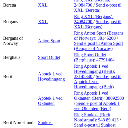
Beretta
XXL
24084700
/
Send e-post
til
XXL (Beretta)
Ring XXL (Bergans):
Bergans
XXL
24084700
/
Send e-post
til
XXL (Bergans)
Ring Anton Sport (Bergans
Bergans of
of Norway):
38146200
/
Anton Sport
Norway
Send e-post
til Anton Sport
(Bergans of Norway)
Ring Sport Outlet
Berghaus
Sport Outlet
(Berghaus):
47791404
Ring Apotek 1 ved
Hovedinngang (Berit):
Apotek 1 ved
Berit
38145340
/
Send e-post
til
Hovedinngang
Apotek 1 ved
Hovedinngang (Berit)
Ring Apotek 1 ved
Apotek 1 ved
Oktanten (Berit):
38092500
Oktanten
/
Send e-post
til Apotek 1
ved Oktanten (Berit)
Ring Sunkost (Berit
Nordstrand):
948 89 413
/
Berit Nordstrand
Sunkost
Send e-post
til Sunkost