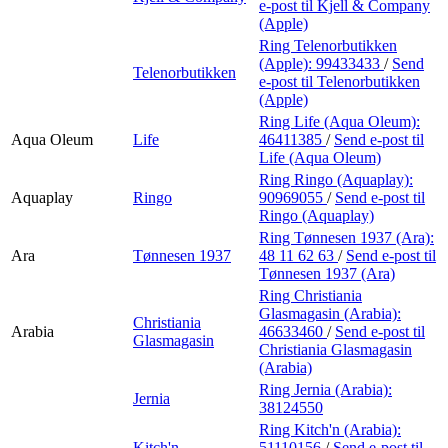
e-post
til Kjell & Company
(Apple)
Ring Telenorbutikken
(Apple):
99433433
/
Send
Telenorbutikken
e-post
til Telenorbutikken
(Apple)
Ring Life (Aqua Oleum):
Aqua Oleum
Life
46411385
/
Send e-post
til
Life (Aqua Oleum)
Ring Ringo (Aquaplay):
Aquaplay
Ringo
90969055
/
Send e-post
til
Ringo (Aquaplay)
Ring Tønnesen 1937 (Ara):
Ara
Tønnesen 1937
48 11 62 63
/
Send e-post
til
Tønnesen 1937 (Ara)
Ring Christiania
Glasmagasin (Arabia):
Christiania
Arabia
46633460
/
Send e-post
til
Glasmagasin
Christiania Glasmagasin
(Arabia)
Ring Jernia (Arabia):
Jernia
38124550
Ring Kitch'n (Arabia):
Kitch'n
51110156
/
Send e-post
til