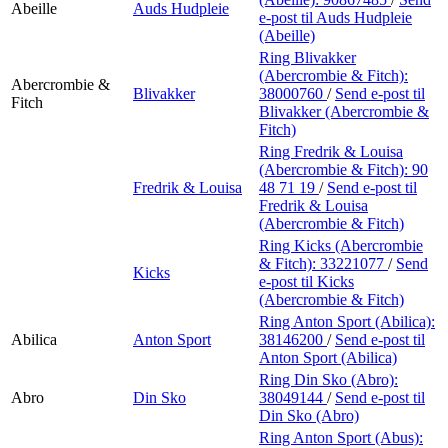
Abeille
Auds Hudpleie
e-post
til Auds Hudpleie
(Abeille)
Ring Blivakker
(Abercrombie & Fitch):
Abercrombie &
Blivakker
38000760
/
Send e-post
til
Fitch
Blivakker (Abercrombie &
Fitch)
Ring Fredrik & Louisa
(Abercrombie & Fitch):
90
Fredrik & Louisa
48 71 19
/
Send e-post
til
Fredrik & Louisa
(Abercrombie & Fitch)
Ring Kicks (Abercrombie
& Fitch):
33221077
/
Send
Kicks
e-post
til Kicks
(Abercrombie & Fitch)
Ring Anton Sport (Abilica):
Abilica
Anton Sport
38146200
/
Send e-post
til
Anton Sport (Abilica)
Ring Din Sko (Abro):
Abro
Din Sko
38049144
/
Send e-post
til
Din Sko (Abro)
Ring Anton Sport (Abus):