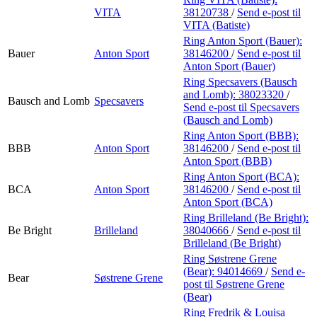
VITA
38120738
/
Send e-post
til
VITA (Batiste)
Ring Anton Sport (Bauer):
Bauer
Anton Sport
38146200
/
Send e-post
til
Anton Sport (Bauer)
Ring Specsavers (Bausch
and Lomb):
38023320
/
Bausch and Lomb
Specsavers
Send e-post
til Specsavers
(Bausch and Lomb)
Ring Anton Sport (BBB):
BBB
Anton Sport
38146200
/
Send e-post
til
Anton Sport (BBB)
Ring Anton Sport (BCA):
BCA
Anton Sport
38146200
/
Send e-post
til
Anton Sport (BCA)
Ring Brilleland (Be Bright):
Be Bright
Brilleland
38040666
/
Send e-post
til
Brilleland (Be Bright)
Ring Søstrene Grene
(Bear):
94014669
/
Send e-
Bear
Søstrene Grene
post
til Søstrene Grene
(Bear)
Ring Fredrik & Louisa