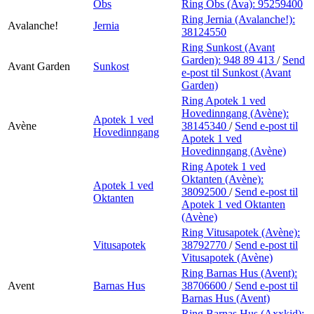
Obs
Ring Obs (Ava):
95259400
Ring Jernia (Avalanche!):
Avalanche!
Jernia
38124550
Ring Sunkost (Avant
Garden):
948 89 413
/
Send
Avant Garden
Sunkost
e-post
til Sunkost (Avant
Garden)
Ring Apotek 1 ved
Hovedinngang (Avène):
Apotek 1 ved
Avène
38145340
/
Send e-post
til
Hovedinngang
Apotek 1 ved
Hovedinngang (Avène)
Ring Apotek 1 ved
Oktanten (Avène):
Apotek 1 ved
38092500
/
Send e-post
til
Oktanten
Apotek 1 ved Oktanten
(Avène)
Ring Vitusapotek (Avène):
Vitusapotek
38792770
/
Send e-post
til
Vitusapotek (Avène)
Ring Barnas Hus (Avent):
Avent
Barnas Hus
38706600
/
Send e-post
til
Barnas Hus (Avent)
Ring Barnas Hus (Axxkid):