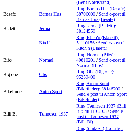
(Berit Nordstrand)
Ring Barnas Hus (Besafe):
Besafe
Barnas Hus
38706600
/
Send e-post
til
Barnas Hus (Besafe)
Ring Jernia (Bialetti):
Bialetti
Jernia
38124550
Ring Kitch'n (Bialetti):
Kitch'n
51110156
/
Send e-post
til
Kitch'n (Bialetti)
Ring Normal (Bibs):
Bibs
Normal
40810201
/
Send e-post
til
Normal (Bibs)
Ring Obs (Big one):
Big one
Obs
95259400
Ring Anton Sport
(Bikefinder):
38146200
/
Bikefinder
Anton Sport
Send e-post
til Anton Sport
(Bikefinder)
Ring Tønnesen 1937 (Billi
Bi):
48 11 62 63
/
Send e-
Billi Bi
Tønnesen 1937
post
til Tønnesen 1937
(Billi Bi)
Ring Sunkost (Bio Life):