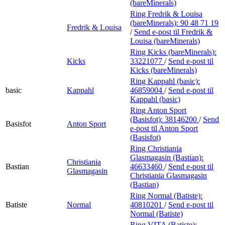
(bareMinerals)
Ring Fredrik & Louisa
(bareMinerals):
90 48 71 19
Fredrik & Louisa
/
Send e-post
til Fredrik &
Louisa (bareMinerals)
Ring Kicks (bareMinerals):
Kicks
33221077
/
Send e-post
til
Kicks (bareMinerals)
Ring Kappahl (basic):
basic
Kappahl
46859004
/
Send e-post
til
Kappahl (basic)
Ring Anton Sport
(Basisfot):
38146200
/
Send
Basisfot
Anton Sport
e-post
til Anton Sport
(Basisfot)
Ring Christiania
Glasmagasin (Bastian):
Christiania
Bastian
46633460
/
Send e-post
til
Glasmagasin
Christiania Glasmagasin
(Bastian)
Ring Normal (Batiste):
Batiste
Normal
40810201
/
Send e-post
til
Normal (Batiste)
Ring VITA (Batiste):