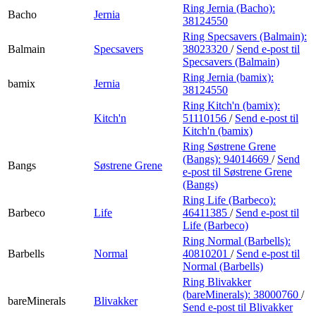
Ring Jernia (Bacho):
Bacho
Jernia
38124550
Ring Specsavers (Balmain):
Balmain
Specsavers
38023320
/
Send e-post
til
Specsavers (Balmain)
Ring Jernia (bamix):
bamix
Jernia
38124550
Ring Kitch'n (bamix):
Kitch'n
51110156
/
Send e-post
til
Kitch'n (bamix)
Ring Søstrene Grene
(Bangs):
94014669
/
Send
Bangs
Søstrene Grene
e-post
til Søstrene Grene
(Bangs)
Ring Life (Barbeco):
Barbeco
Life
46411385
/
Send e-post
til
Life (Barbeco)
Ring Normal (Barbells):
Barbells
Normal
40810201
/
Send e-post
til
Normal (Barbells)
Ring Blivakker
(bareMinerals):
38000760
/
bareMinerals
Blivakker
Send e-post
til Blivakker