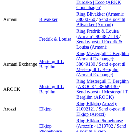
Eurosko | Ecco (ARKK
Copenhagen)
Ring Blivakker (Armani):
Armani
Blivakker
38000760
/
Send e-post
til
Blivakker (Armani)
Ring Fredrik & Louisa
(Armani):
90 48 71 19
/
Fredrik & Louisa
Send e-post
til Fredrik &
Louisa (Armani)
Ring Mestergull T. Berglihn
(Armani Exchange):
Mestergull T.
Armani Exchange
38049130
/
Send e-post
til
Berglihn
Mestergull T. Berglihn
(Armani Exchange)
Ring Mestergull T. Berglihn
Mestergull T.
(AROCK):
38049130
/
AROCK
Berglihn
Send e-post
til Mestergull T.
Berglihn (AROCK)
Ring Elkjøp (Arozzi):
Arozzi
Elkjøp
21002121
/
Send e-post
til
Elkjøp (Arozzi)
Ring Elkjøp Phonehouse
Elkjøp
(Arozzi):
41319702
/
Send
Phonehouse
e-post
til Elkjøp