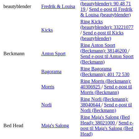
(beautyblender):
90 48 71
beautyblender
Fredrik & Louisa
19
/
Send e-post
til Fredrik
& Louisa (beautyblender)
Ring Kicks
(beautyblender):
33221077
Kicks
/
Send e-post
til Kicks
(beautyblender)
Ring Anton Sport
(Beckmann):
38146200
/
Beckmann
Anton Sport
Send e-post
til Anton Sport
(Beckmann)
Ring Bagorama
Bagorama
(Beckmann):
401 72 530
Ring Morris (Beckmann):
Morris
40306925
/
Send e-post
til
Morris (Beckmann)
Ring Norli (Beckmann):
Norli
38040644
/
Send e-post
til
Norli (Beckmann)
Ring Maja's Salong (Bed
Head):
38021000
/
Send e-
Bed Head
Maja's Salong
post
til Maja's Salong (Bed
Head)