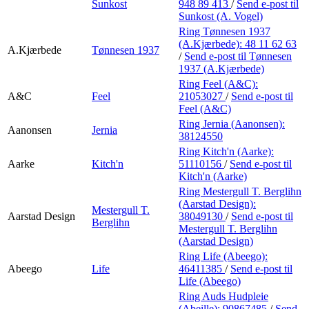
Sunkost
948 89 413
/
Send e-post
til
Sunkost (A. Vogel)
Ring Tønnesen 1937
(A.Kjærbede):
48 11 62 63
A.Kjærbede
Tønnesen 1937
/
Send e-post
til Tønnesen
1937 (A.Kjærbede)
Ring Feel (A&C):
A&C
Feel
21053027
/
Send e-post
til
Feel (A&C)
Ring Jernia (Aanonsen):
Aanonsen
Jernia
38124550
Ring Kitch'n (Aarke):
Aarke
Kitch'n
51110156
/
Send e-post
til
Kitch'n (Aarke)
Ring Mestergull T. Berglihn
(Aarstad Design):
Mestergull T.
Aarstad Design
38049130
/
Send e-post
til
Berglihn
Mestergull T. Berglihn
(Aarstad Design)
Ring Life (Abeego):
Abeego
Life
46411385
/
Send e-post
til
Life (Abeego)
Ring Auds Hudpleie
(Abeille):
90867485
/
Send