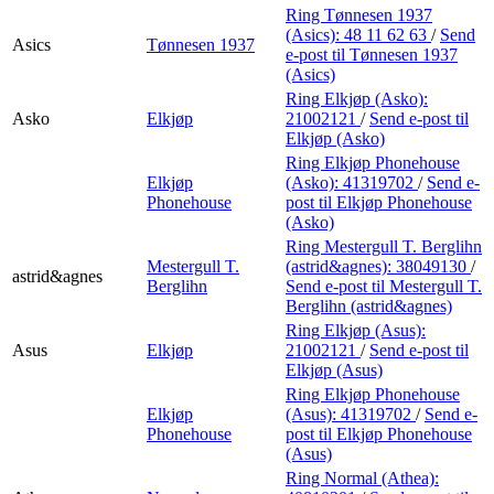
Ring Tønnesen 1937
(Asics):
48 11 62 63
/
Send
Asics
Tønnesen 1937
e-post
til Tønnesen 1937
(Asics)
Ring Elkjøp (Asko):
Asko
Elkjøp
21002121
/
Send e-post
til
Elkjøp (Asko)
Ring Elkjøp Phonehouse
Elkjøp
(Asko):
41319702
/
Send e-
Phonehouse
post
til Elkjøp Phonehouse
(Asko)
Ring Mestergull T. Berglihn
Mestergull T.
(astrid&agnes):
38049130
/
astrid&agnes
Berglihn
Send e-post
til Mestergull T.
Berglihn (astrid&agnes)
Ring Elkjøp (Asus):
Asus
Elkjøp
21002121
/
Send e-post
til
Elkjøp (Asus)
Ring Elkjøp Phonehouse
Elkjøp
(Asus):
41319702
/
Send e-
Phonehouse
post
til Elkjøp Phonehouse
(Asus)
Ring Normal (Athea):