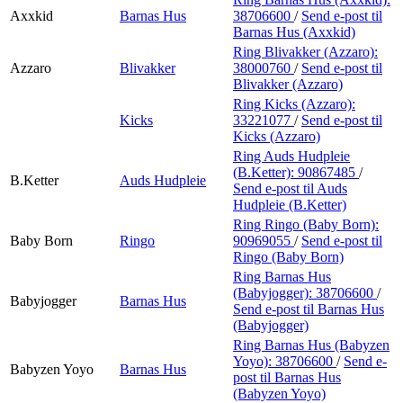
Axxkid
Barnas Hus
38706600
/
Send e-post
til
Barnas Hus (Axxkid)
Ring Blivakker (Azzaro):
Azzaro
Blivakker
38000760
/
Send e-post
til
Blivakker (Azzaro)
Ring Kicks (Azzaro):
Kicks
33221077
/
Send e-post
til
Kicks (Azzaro)
Ring Auds Hudpleie
(B.Ketter):
90867485
/
B.Ketter
Auds Hudpleie
Send e-post
til Auds
Hudpleie (B.Ketter)
Ring Ringo (Baby Born):
Baby Born
Ringo
90969055
/
Send e-post
til
Ringo (Baby Born)
Ring Barnas Hus
(Babyjogger):
38706600
/
Babyjogger
Barnas Hus
Send e-post
til Barnas Hus
(Babyjogger)
Ring Barnas Hus (Babyzen
Yoyo):
38706600
/
Send e-
Babyzen Yoyo
Barnas Hus
post
til Barnas Hus
(Babyzen Yoyo)