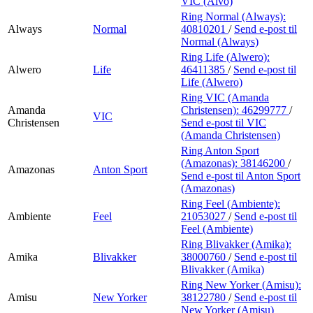
VIC (Alvo)
Ring Normal (Always):
Always
Normal
40810201
/
Send e-post
til
Normal (Always)
Ring Life (Alwero):
Alwero
Life
46411385
/
Send e-post
til
Life (Alwero)
Ring VIC (Amanda
Amanda
Christensen):
46299777
/
VIC
Christensen
Send e-post
til VIC
(Amanda Christensen)
Ring Anton Sport
(Amazonas):
38146200
/
Amazonas
Anton Sport
Send e-post
til Anton Sport
(Amazonas)
Ring Feel (Ambiente):
Ambiente
Feel
21053027
/
Send e-post
til
Feel (Ambiente)
Ring Blivakker (Amika):
Amika
Blivakker
38000760
/
Send e-post
til
Blivakker (Amika)
Ring New Yorker (Amisu):
Amisu
New Yorker
38122780
/
Send e-post
til
New Yorker (Amisu)