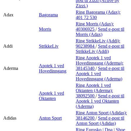
post
til Zizzi (Active by
Zizzi.)
Ring Bagorama (Adax):
Adax
Bagorama
401 72 530
Ring Morris (Adax):
Morris
40306925
/
Send e-post
til
Morris (Adax)
Ring StrikkeLiv (Addi):
Addi
StrikkeLiv
90238984
/
Send e-post
til
StrikkeLiv (Addi)
Ring Apotek 1 ved
Hovedinngang (Aderma):
Apotek 1 ved
Aderma
38145340
/
Send e-post
til
Hovedinngang
Apotek 1 ved
Hovedinngang (Aderma)
Ring Apotek 1 ved
Oktanten (Aderma):
Apotek 1 ved
38092500
/
Send e-post
til
Oktanten
Apotek 1 ved Oktanten
(Aderma)
Ring Anton Sport (Adidas):
Adidas
Anton Sport
38146200
/
Send e-post
til
Anton Sport (Adidas)
Ring Eurosko | Dna | Shoe