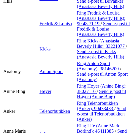
Hills
Send e-post
til Blivakker
(Anastasia Beverly Hills)
Ring Fredrik & Louisa
(Anastasia Beverly Hills):
Fredrik & Louisa
90 48 71 19
/
Send e-post
til
Fredrik & Louisa
(Anastasia Beverly Hills)
Ring Kicks (Anastasia
Beverly Hills):
33221077
/
Kicks
Send e-post
til Kicks
(Anastasia Beverly Hills)
Ring Anton Sport
(Anatomy):
38146200
/
Anatomy
Anton Sport
Send e-post
til Anton Sport
(Anatomy)
Ring Høyer (Anine Bing):
Anine Bing
Høyer
38027116
/
Send e-post
til
Høyer (Anine Bing)
Ring Telenorbutikken
(Anker):
99433433
/
Send
Anker
Telenorbutikken
e-post
til Telenorbutikken
(Anker)
Ring Life (Anne Marie
Anne Marie
Börlind):
46411385
/
Send