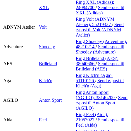
Ring XXL (Adidas):
XXL
24084700
/
Send e-post
til
XXL (Adidas)
Ring Volt (ADNYM
Atelier):
55219327
/
Send
ADNYM Atelier
Volt
e-post
til Volt (ADNYM
Atelier)
Ring Shoeday (Adventure):
Adventure
Shoeday
48210214
/
Send e-post
til
Shoeday (Adventure)
Ring Brilleland (AES):
AES
Brilleland
38040666
/
Send e-post
til
Brilleland (AES)
Ring Kitch'n (Aga):
Aga
Kitch'n
51110156
/
Send e-post
til
Kitch'n (Aga)
Ring Anton Sport
(AGILO):
38146200
/
Send
AGILO
Anton Sport
e-post
til Anton Sport
(AGILO)
Ring Feel (Aida):
Aida
Feel
21053027
/
Send e-post
til
Feel (Aida)