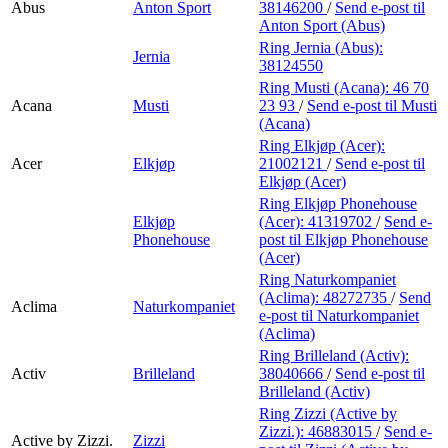
Abus
Anton Sport
38146200
/
Send e-post
til
Anton Sport (Abus)
Ring Jernia (Abus):
Jernia
38124550
Ring Musti (Acana):
46 70
Acana
Musti
23 93
/
Send e-post
til Musti
(Acana)
Ring Elkjøp (Acer):
Acer
Elkjøp
21002121
/
Send e-post
til
Elkjøp (Acer)
Ring Elkjøp Phonehouse
Elkjøp
(Acer):
41319702
/
Send e-
Phonehouse
post
til Elkjøp Phonehouse
(Acer)
Ring Naturkompaniet
(Aclima):
48272735
/
Send
Aclima
Naturkompaniet
e-post
til Naturkompaniet
(Aclima)
Ring Brilleland (Activ):
Activ
Brilleland
38040666
/
Send e-post
til
Brilleland (Activ)
Ring Zizzi (Active by
Zizzi.):
46883015
/
Send e-
Active by Zizzi.
Zizzi