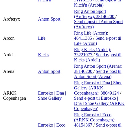
Kitch'n (Arabia)
Ring Anton Sport
(Arc'teryx):
38146200
/
Arc'teryx
Anton Sport
Send e-post
til Anton Sport
(Arc'teryx)
Ring Life (Arcon):
Arcon
Life
46411385
/
Send e-post
til
Life (Arcon)
Ring Kicks (Ardell):
Ardell
Kicks
33221077
/
Send e-post
til
Kicks (Ardell)
Ring Anton Sport (Arena):
Arena
Anton Sport
38146200
/
Send e-post
til
Anton Sport (Arena)
Ring Eurosko | Dna | Shoe
Gallery (ARKK
ARKK
Eurosko | Dna |
Copenhagen):
38049124
/
Copenhagen
Shoe Gallery
Send e-post
til Eurosko |
Dna | Shoe Gallery (ARKK
Copenhagen)
Ring Eurosko | Ecco
(ARKK Copenhagen):
Eurosko | Ecco
48154367
/
Send e-post
til