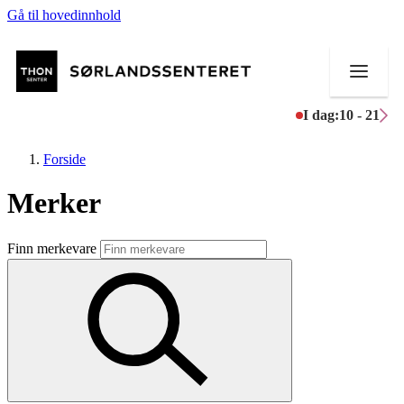
Gå til hovedinnhold
I dag:
10 - 21
Forside
Merker
Butikker
Finn merkevare
Mat og drikke
Helse
Aktiviteter
Tilbud