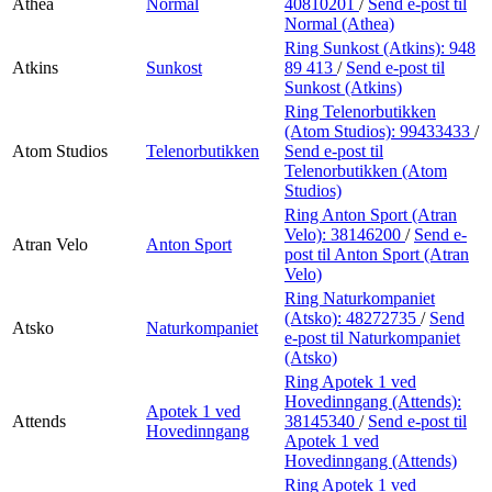
Athea
Normal
40810201
/
Send e-post
til
Normal (Athea)
Ring Sunkost (Atkins):
948
Atkins
Sunkost
89 413
/
Send e-post
til
Sunkost (Atkins)
Ring Telenorbutikken
(Atom Studios):
99433433
/
Atom Studios
Telenorbutikken
Send e-post
til
Telenorbutikken (Atom
Studios)
Ring Anton Sport (Atran
Velo):
38146200
/
Send e-
Atran Velo
Anton Sport
post
til Anton Sport (Atran
Velo)
Ring Naturkompaniet
(Atsko):
48272735
/
Send
Atsko
Naturkompaniet
e-post
til Naturkompaniet
(Atsko)
Ring Apotek 1 ved
Hovedinngang (Attends):
Apotek 1 ved
Attends
38145340
/
Send e-post
til
Hovedinngang
Apotek 1 ved
Hovedinngang (Attends)
Ring Apotek 1 ved