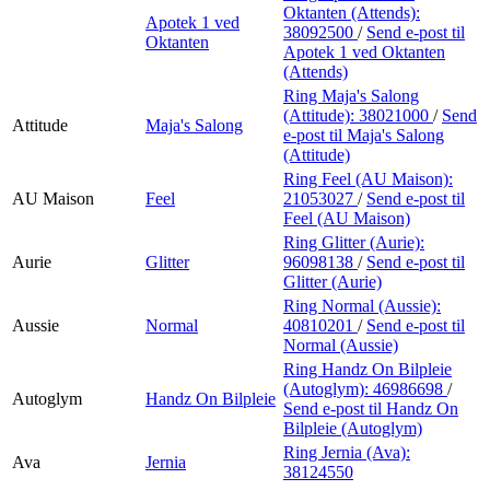
Oktanten (Attends):
Apotek 1 ved
38092500
/
Send e-post
til
Oktanten
Apotek 1 ved Oktanten
(Attends)
Ring Maja's Salong
(Attitude):
38021000
/
Send
Attitude
Maja's Salong
e-post
til Maja's Salong
(Attitude)
Ring Feel (AU Maison):
AU Maison
Feel
21053027
/
Send e-post
til
Feel (AU Maison)
Ring Glitter (Aurie):
Aurie
Glitter
96098138
/
Send e-post
til
Glitter (Aurie)
Ring Normal (Aussie):
Aussie
Normal
40810201
/
Send e-post
til
Normal (Aussie)
Ring Handz On Bilpleie
(Autoglym):
46986698
/
Autoglym
Handz On Bilpleie
Send e-post
til Handz On
Bilpleie (Autoglym)
Ring Jernia (Ava):
Ava
Jernia
38124550