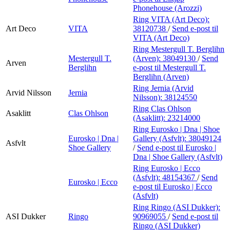
Phonehouse (Arozzi)
Ring VITA (Art Deco):
Art Deco
VITA
38120738
/
Send e-post
til
VITA (Art Deco)
Ring Mestergull T. Berglihn
Mestergull T.
(Arven):
38049130
/
Send
Arven
Berglihn
e-post
til Mestergull T.
Berglihn (Arven)
Ring Jernia (Arvid
Arvid Nilsson
Jernia
Nilsson):
38124550
Ring Clas Ohlson
Asaklitt
Clas Ohlson
(Asaklitt):
23214000
Ring Eurosko | Dna | Shoe
Eurosko | Dna |
Gallery (Asfvlt):
38049124
Asfvlt
Shoe Gallery
/
Send e-post
til Eurosko |
Dna | Shoe Gallery (Asfvlt)
Ring Eurosko | Ecco
(Asfvlt):
48154367
/
Send
Eurosko | Ecco
e-post
til Eurosko | Ecco
(Asfvlt)
Ring Ringo (ASI Dukker):
ASI Dukker
Ringo
90969055
/
Send e-post
til
Ringo (ASI Dukker)