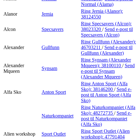
Normal (Alama)
Ring Jernia (Alanor):
Alanor
Jernia
38124550
Ring Specsavers (Alcon):
Alcon
Specsavers
38023320
/
Send e-post
til
Specsavers (Alcon)
Ring Gullfunn (Alexander):
Alexander
Gullfunn
46703211
/
Send e-post
til
Gullfunn (Alexander)
Ring Synsam (Alexander
Alexander
Mqueen):
38100110
/
Send
Synsam
Mqueen
e-post
til Synsam
(Alexander Mqueen)
Ring Anton Sport (Alfa
Sko):
38146200
/
Send e-
Alfa Sko
Anton Sport
post
til Anton Sport (Alfa
Sko)
Ring Naturkompaniet (Alfa
Sko):
48272735
/
Send e-
Naturkompaniet
post
til Naturkompaniet
(Alfa Sko)
Ring Sport Outlet (Alien
Alien workshop
Sport Outlet
workshop):
47791404