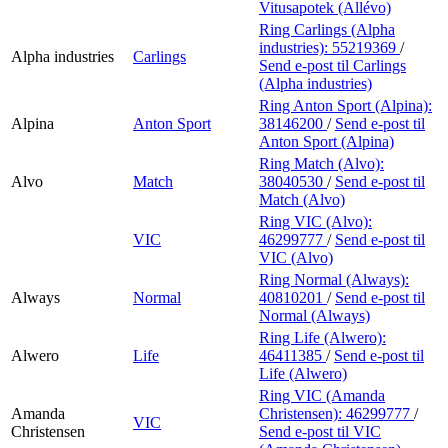
Vitusapotek (Allévo)
Ring Carlings (Alpha
industries):
55219369
/
Alpha industries
Carlings
Send e-post
til Carlings
(Alpha industries)
Ring Anton Sport (Alpina):
Alpina
Anton Sport
38146200
/
Send e-post
til
Anton Sport (Alpina)
Ring Match (Alvo):
Alvo
Match
38040530
/
Send e-post
til
Match (Alvo)
Ring VIC (Alvo):
VIC
46299777
/
Send e-post
til
VIC (Alvo)
Ring Normal (Always):
Always
Normal
40810201
/
Send e-post
til
Normal (Always)
Ring Life (Alwero):
Alwero
Life
46411385
/
Send e-post
til
Life (Alwero)
Ring VIC (Amanda
Amanda
Christensen):
46299777
/
VIC
Christensen
Send e-post
til VIC