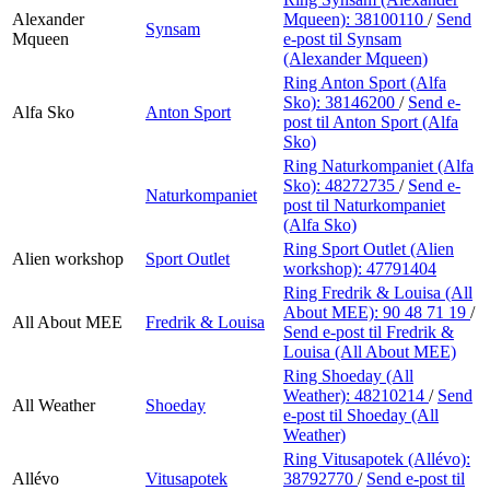
Alexander
Mqueen):
38100110
/
Send
Synsam
Mqueen
e-post
til Synsam
(Alexander Mqueen)
Ring Anton Sport (Alfa
Sko):
38146200
/
Send e-
Alfa Sko
Anton Sport
post
til Anton Sport (Alfa
Sko)
Ring Naturkompaniet (Alfa
Sko):
48272735
/
Send e-
Naturkompaniet
post
til Naturkompaniet
(Alfa Sko)
Ring Sport Outlet (Alien
Alien workshop
Sport Outlet
workshop):
47791404
Ring Fredrik & Louisa (All
About MEE):
90 48 71 19
/
All About MEE
Fredrik & Louisa
Send e-post
til Fredrik &
Louisa (All About MEE)
Ring Shoeday (All
Weather):
48210214
/
Send
All Weather
Shoeday
e-post
til Shoeday (All
Weather)
Ring Vitusapotek (Allévo):
Allévo
Vitusapotek
38792770
/
Send e-post
til