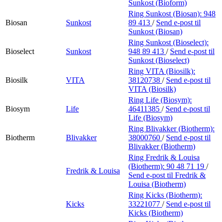
Sunkost (Bioform)
Ring Sunkost (Biosan):
948
Biosan
Sunkost
89 413
/
Send e-post
til
Sunkost (Biosan)
Ring Sunkost (Bioselect):
Bioselect
Sunkost
948 89 413
/
Send e-post
til
Sunkost (Bioselect)
Ring VITA (Biosilk):
Biosilk
VITA
38120738
/
Send e-post
til
VITA (Biosilk)
Ring Life (Biosym):
Biosym
Life
46411385
/
Send e-post
til
Life (Biosym)
Ring Blivakker (Biotherm):
Biotherm
Blivakker
38000760
/
Send e-post
til
Blivakker (Biotherm)
Ring Fredrik & Louisa
(Biotherm):
90 48 71 19
/
Fredrik & Louisa
Send e-post
til Fredrik &
Louisa (Biotherm)
Ring Kicks (Biotherm):
Kicks
33221077
/
Send e-post
til
Kicks (Biotherm)