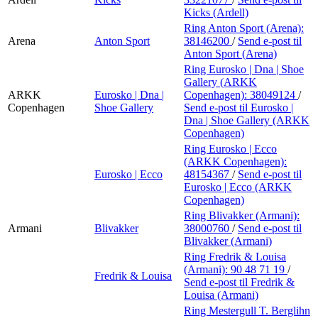
Kicks (Ardell)
Ring Anton Sport (Arena):
Arena
Anton Sport
38146200
/
Send e-post
til
Anton Sport (Arena)
Ring Eurosko | Dna | Shoe
Gallery (ARKK
ARKK
Eurosko | Dna |
Copenhagen):
38049124
/
Copenhagen
Shoe Gallery
Send e-post
til Eurosko |
Dna | Shoe Gallery (ARKK
Copenhagen)
Ring Eurosko | Ecco
(ARKK Copenhagen):
Eurosko | Ecco
48154367
/
Send e-post
til
Eurosko | Ecco (ARKK
Copenhagen)
Ring Blivakker (Armani):
Armani
Blivakker
38000760
/
Send e-post
til
Blivakker (Armani)
Ring Fredrik & Louisa
(Armani):
90 48 71 19
/
Fredrik & Louisa
Send e-post
til Fredrik &
Louisa (Armani)
Ring Mestergull T. Berglihn