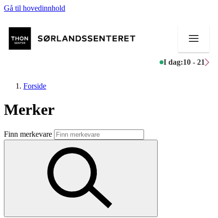
Gå til hovedinnhold
I dag:
10 - 21
Forside
Merker
Butikker
Finn merkevare
Mat og drikke
Helse
Aktiviteter
Tilbud