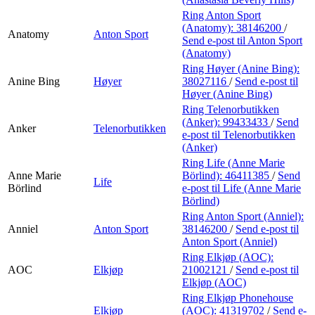
Ring Anton Sport
(Anatomy):
38146200
/
Anatomy
Anton Sport
Send e-post
til Anton Sport
(Anatomy)
Ring Høyer (Anine Bing):
Anine Bing
Høyer
38027116
/
Send e-post
til
Høyer (Anine Bing)
Ring Telenorbutikken
(Anker):
99433433
/
Send
Anker
Telenorbutikken
e-post
til Telenorbutikken
(Anker)
Ring Life (Anne Marie
Anne Marie
Börlind):
46411385
/
Send
Life
Börlind
e-post
til Life (Anne Marie
Börlind)
Ring Anton Sport (Anniel):
Anniel
Anton Sport
38146200
/
Send e-post
til
Anton Sport (Anniel)
Ring Elkjøp (AOC):
AOC
Elkjøp
21002121
/
Send e-post
til
Elkjøp (AOC)
Ring Elkjøp Phonehouse
Elkjøp
(AOC):
41319702
/
Send e-