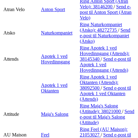
Ring Anton Sport (Atran
Velo):
38146200
/
Send e-
Atran Velo
Anton Sport
post
til Anton Sport (Atran
Velo)
Ring Naturkompaniet
(Atsko):
48272735
/
Send
Atsko
Naturkompaniet
e-post
til Naturkompaniet
(Atsko)
Ring Apotek 1 ved
Hovedinngang (Attends):
Apotek 1 ved
Attends
38145340
/
Send e-post
til
Hovedinngang
Apotek 1 ved
Hovedinngang (Attends)
Ring Apotek 1 ved
Oktanten (Attends):
Apotek 1 ved
38092500
/
Send e-post
til
Oktanten
Apotek 1 ved Oktanten
(Attends)
Ring Maja's Salong
(Attitude):
38021000
/
Send
Attitude
Maja's Salong
e-post
til Maja's Salong
(Attitude)
Ring Feel (AU Maison):
AU Maison
Feel
21053027
/
Send e-post
til