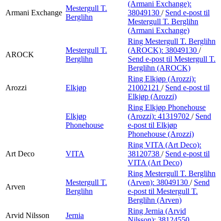
(Armani Exchange):
Mestergull T.
Armani Exchange
38049130
/
Send e-post
til
Berglihn
Mestergull T. Berglihn
(Armani Exchange)
Ring Mestergull T. Berglihn
Mestergull T.
(AROCK):
38049130
/
AROCK
Berglihn
Send e-post
til Mestergull T.
Berglihn (AROCK)
Ring Elkjøp (Arozzi):
Arozzi
Elkjøp
21002121
/
Send e-post
til
Elkjøp (Arozzi)
Ring Elkjøp Phonehouse
Elkjøp
(Arozzi):
41319702
/
Send
Phonehouse
e-post
til Elkjøp
Phonehouse (Arozzi)
Ring VITA (Art Deco):
Art Deco
VITA
38120738
/
Send e-post
til
VITA (Art Deco)
Ring Mestergull T. Berglihn
Mestergull T.
(Arven):
38049130
/
Send
Arven
Berglihn
e-post
til Mestergull T.
Berglihn (Arven)
Ring Jernia (Arvid
Arvid Nilsson
Jernia
Nilsson):
38124550