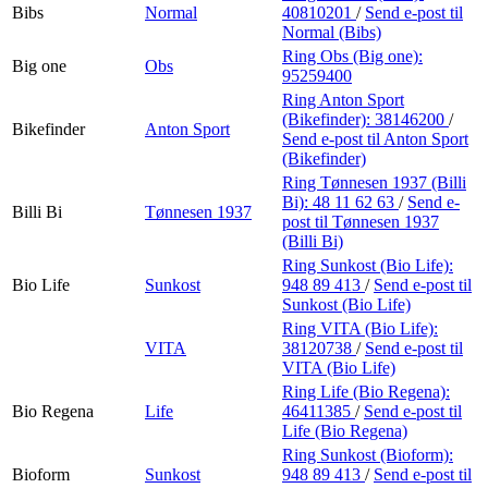
Bibs
Normal
40810201
/
Send e-post
til
Normal (Bibs)
Ring Obs (Big one):
Big one
Obs
95259400
Ring Anton Sport
(Bikefinder):
38146200
/
Bikefinder
Anton Sport
Send e-post
til Anton Sport
(Bikefinder)
Ring Tønnesen 1937 (Billi
Bi):
48 11 62 63
/
Send e-
Billi Bi
Tønnesen 1937
post
til Tønnesen 1937
(Billi Bi)
Ring Sunkost (Bio Life):
Bio Life
Sunkost
948 89 413
/
Send e-post
til
Sunkost (Bio Life)
Ring VITA (Bio Life):
VITA
38120738
/
Send e-post
til
VITA (Bio Life)
Ring Life (Bio Regena):
Bio Regena
Life
46411385
/
Send e-post
til
Life (Bio Regena)
Ring Sunkost (Bioform):
Bioform
Sunkost
948 89 413
/
Send e-post
til