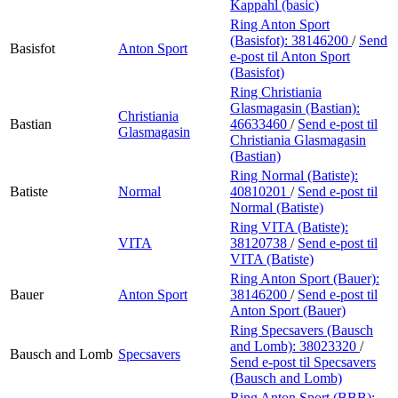
Kappahl (basic)
Ring Anton Sport
(Basisfot):
38146200
/
Send
Basisfot
Anton Sport
e-post
til Anton Sport
(Basisfot)
Ring Christiania
Glasmagasin (Bastian):
Christiania
Bastian
46633460
/
Send e-post
til
Glasmagasin
Christiania Glasmagasin
(Bastian)
Ring Normal (Batiste):
Batiste
Normal
40810201
/
Send e-post
til
Normal (Batiste)
Ring VITA (Batiste):
VITA
38120738
/
Send e-post
til
VITA (Batiste)
Ring Anton Sport (Bauer):
Bauer
Anton Sport
38146200
/
Send e-post
til
Anton Sport (Bauer)
Ring Specsavers (Bausch
and Lomb):
38023320
/
Bausch and Lomb
Specsavers
Send e-post
til Specsavers
(Bausch and Lomb)
Ring Anton Sport (BBB):