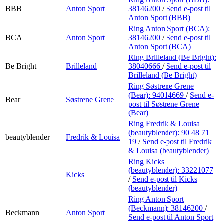
BBB
Anton Sport
38146200
/
Send e-post
til
Anton Sport (BBB)
Ring Anton Sport (BCA):
BCA
Anton Sport
38146200
/
Send e-post
til
Anton Sport (BCA)
Ring Brilleland (Be Bright):
Be Bright
Brilleland
38040666
/
Send e-post
til
Brilleland (Be Bright)
Ring Søstrene Grene
(Bear):
94014669
/
Send e-
Bear
Søstrene Grene
post
til Søstrene Grene
(Bear)
Ring Fredrik & Louisa
(beautyblender):
90 48 71
beautyblender
Fredrik & Louisa
19
/
Send e-post
til Fredrik
& Louisa (beautyblender)
Ring Kicks
(beautyblender):
33221077
Kicks
/
Send e-post
til Kicks
(beautyblender)
Ring Anton Sport
(Beckmann):
38146200
/
Beckmann
Anton Sport
Send e-post
til Anton Sport