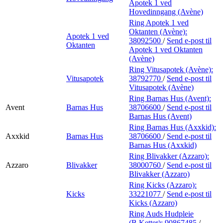
Apotek 1 ved
Hovedinngang (Avène)
Ring Apotek 1 ved
Oktanten (Avène):
Apotek 1 ved
38092500
/
Send e-post
til
Oktanten
Apotek 1 ved Oktanten
(Avène)
Ring Vitusapotek (Avène):
Vitusapotek
38792770
/
Send e-post
til
Vitusapotek (Avène)
Ring Barnas Hus (Avent):
Avent
Barnas Hus
38706600
/
Send e-post
til
Barnas Hus (Avent)
Ring Barnas Hus (Axxkid):
Axxkid
Barnas Hus
38706600
/
Send e-post
til
Barnas Hus (Axxkid)
Ring Blivakker (Azzaro):
Azzaro
Blivakker
38000760
/
Send e-post
til
Blivakker (Azzaro)
Ring Kicks (Azzaro):
Kicks
33221077
/
Send e-post
til
Kicks (Azzaro)
Ring Auds Hudpleie
(B.Ketter):
90867485
/