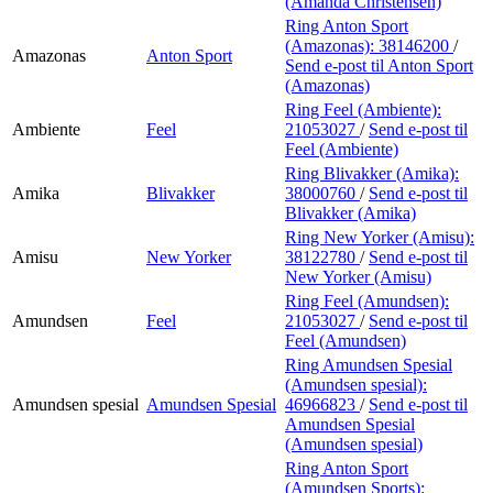
(Amanda Christensen)
Ring Anton Sport
(Amazonas):
38146200
/
Amazonas
Anton Sport
Send e-post
til Anton Sport
(Amazonas)
Ring Feel (Ambiente):
Ambiente
Feel
21053027
/
Send e-post
til
Feel (Ambiente)
Ring Blivakker (Amika):
Amika
Blivakker
38000760
/
Send e-post
til
Blivakker (Amika)
Ring New Yorker (Amisu):
Amisu
New Yorker
38122780
/
Send e-post
til
New Yorker (Amisu)
Ring Feel (Amundsen):
Amundsen
Feel
21053027
/
Send e-post
til
Feel (Amundsen)
Ring Amundsen Spesial
(Amundsen spesial):
Amundsen spesial
Amundsen Spesial
46966823
/
Send e-post
til
Amundsen Spesial
(Amundsen spesial)
Ring Anton Sport
(Amundsen Sports):