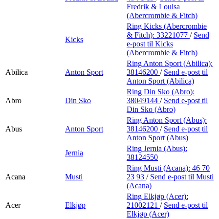
Fredrik & Louisa
(Abercrombie & Fitch)
Ring Kicks (Abercrombie
& Fitch):
33221077
/
Send
Kicks
e-post
til Kicks
(Abercrombie & Fitch)
Ring Anton Sport (Abilica):
Abilica
Anton Sport
38146200
/
Send e-post
til
Anton Sport (Abilica)
Ring Din Sko (Abro):
Abro
Din Sko
38049144
/
Send e-post
til
Din Sko (Abro)
Ring Anton Sport (Abus):
Abus
Anton Sport
38146200
/
Send e-post
til
Anton Sport (Abus)
Ring Jernia (Abus):
Jernia
38124550
Ring Musti (Acana):
46 70
Acana
Musti
23 93
/
Send e-post
til Musti
(Acana)
Ring Elkjøp (Acer):
Acer
Elkjøp
21002121
/
Send e-post
til
Elkjøp (Acer)