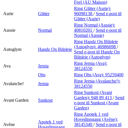
Feel (AU Maison)
Ring Glitter (Aurie):
Aurie
Glitter
96098138
/
Send e-post
til
Glitter (Aurie)
Ring Normal (Aussie):
Aussie
Normal
40810201
/
Send e-post
til
Normal (Aussie)
Ring Handz On Bilpleie
(Autoglym):
46986698
/
Autoglym
Handz On Bilpleie
Send e-post
til Handz On
Bilpleie (Autoglym)
Ring Jernia (Ava):
Ava
Jernia
38124550
Obs
Ring Obs (Ava):
95259400
Ring Jernia (Avalanche!):
Avalanche!
Jernia
38124550
Ring Sunkost (Avant
Garden):
948 89 413
/
Send
Avant Garden
Sunkost
e-post
til Sunkost (Avant
Garden)
Ring Apotek 1 ved
Hovedinngang (Avène):
Apotek 1 ved
Avène
38145340
/
Send e-post
til
Hovedinngang