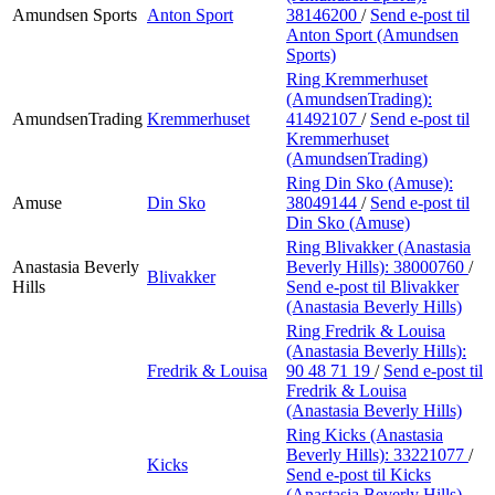
Amundsen Sports
Anton Sport
38146200
/
Send e-post
til
Anton Sport (Amundsen
Sports)
Ring Kremmerhuset
(AmundsenTrading):
AmundsenTrading
Kremmerhuset
41492107
/
Send e-post
til
Kremmerhuset
(AmundsenTrading)
Ring Din Sko (Amuse):
Amuse
Din Sko
38049144
/
Send e-post
til
Din Sko (Amuse)
Ring Blivakker (Anastasia
Anastasia Beverly
Beverly Hills):
38000760
/
Blivakker
Hills
Send e-post
til Blivakker
(Anastasia Beverly Hills)
Ring Fredrik & Louisa
(Anastasia Beverly Hills):
Fredrik & Louisa
90 48 71 19
/
Send e-post
til
Fredrik & Louisa
(Anastasia Beverly Hills)
Ring Kicks (Anastasia
Beverly Hills):
33221077
/
Kicks
Send e-post
til Kicks
(Anastasia Beverly Hills)