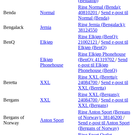
(Beltlamp)
Ring Normal (Benda):
Benda
Normal
40810201
/
Send e-post
til
Normal (Benda)
Ring Jernia (Bengalack):
Bengalack
Jernia
38124550
Ring Elkjøp (BenQ):
BenQ
Elkjøp
21002121
/
Send e-post
til
Elkjøp (BenQ)
Ring Elkjøp Phonehouse
Elkjøp
(BenQ):
41319702
/
Send
Phonehouse
e-post
til Elkjøp
Phonehouse (BenQ)
Ring XXL (Beretta):
Beretta
XXL
24084700
/
Send e-post
til
XXL (Beretta)
Ring XXL (Bergans):
Bergans
XXL
24084700
/
Send e-post
til
XXL (Bergans)
Ring Anton Sport (Bergans
Bergans of
of Norway):
38146200
/
Anton Sport
Norway
Send e-post
til Anton Sport
(Bergans of Norway)
Ring Sport Outlet