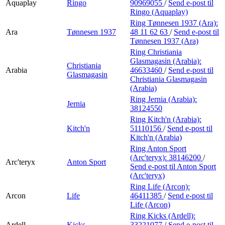
Aquaplay
Ringo
90969055
/
Send e-post
til
Ringo (Aquaplay)
Ring Tønnesen 1937 (Ara):
Ara
Tønnesen 1937
48 11 62 63
/
Send e-post
til
Tønnesen 1937 (Ara)
Ring Christiania
Glasmagasin (Arabia):
Christiania
Arabia
46633460
/
Send e-post
til
Glasmagasin
Christiania Glasmagasin
(Arabia)
Ring Jernia (Arabia):
Jernia
38124550
Ring Kitch'n (Arabia):
Kitch'n
51110156
/
Send e-post
til
Kitch'n (Arabia)
Ring Anton Sport
(Arc'teryx):
38146200
/
Arc'teryx
Anton Sport
Send e-post
til Anton Sport
(Arc'teryx)
Ring Life (Arcon):
Arcon
Life
46411385
/
Send e-post
til
Life (Arcon)
Ring Kicks (Ardell):
Ardell
Kicks
33221077
/
Send e-post
til