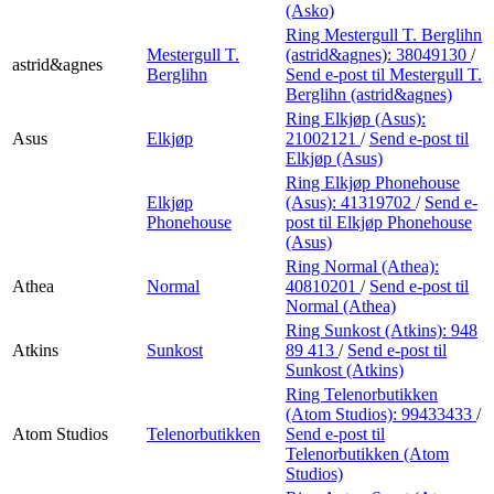
(Asko)
Ring Mestergull T. Berglihn
Mestergull T.
(astrid&agnes):
38049130
/
astrid&agnes
Berglihn
Send e-post
til Mestergull T.
Berglihn (astrid&agnes)
Ring Elkjøp (Asus):
Asus
Elkjøp
21002121
/
Send e-post
til
Elkjøp (Asus)
Ring Elkjøp Phonehouse
Elkjøp
(Asus):
41319702
/
Send e-
Phonehouse
post
til Elkjøp Phonehouse
(Asus)
Ring Normal (Athea):
Athea
Normal
40810201
/
Send e-post
til
Normal (Athea)
Ring Sunkost (Atkins):
948
Atkins
Sunkost
89 413
/
Send e-post
til
Sunkost (Atkins)
Ring Telenorbutikken
(Atom Studios):
99433433
/
Atom Studios
Telenorbutikken
Send e-post
til
Telenorbutikken (Atom
Studios)