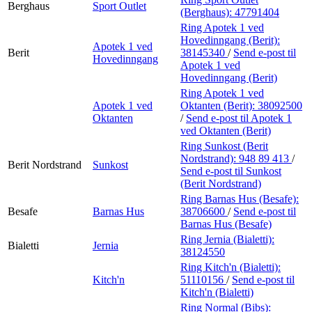
Berghaus
Sport Outlet
(Berghaus):
47791404
Ring Apotek 1 ved
Hovedinngang (Berit):
Apotek 1 ved
Berit
38145340
/
Send e-post
til
Hovedinngang
Apotek 1 ved
Hovedinngang (Berit)
Ring Apotek 1 ved
Apotek 1 ved
Oktanten (Berit):
38092500
Oktanten
/
Send e-post
til Apotek 1
ved Oktanten (Berit)
Ring Sunkost (Berit
Nordstrand):
948 89 413
/
Berit Nordstrand
Sunkost
Send e-post
til Sunkost
(Berit Nordstrand)
Ring Barnas Hus (Besafe):
Besafe
Barnas Hus
38706600
/
Send e-post
til
Barnas Hus (Besafe)
Ring Jernia (Bialetti):
Bialetti
Jernia
38124550
Ring Kitch'n (Bialetti):
Kitch'n
51110156
/
Send e-post
til
Kitch'n (Bialetti)
Ring Normal (Bibs):