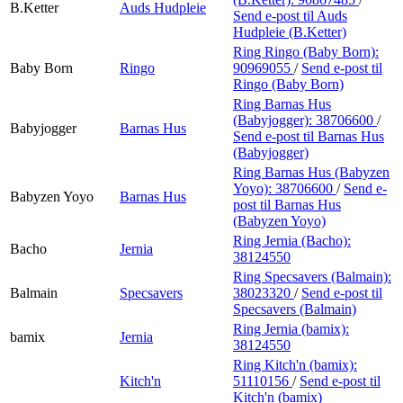
B.Ketter
Auds Hudpleie
Send e-post
til Auds
Hudpleie (B.Ketter)
Ring Ringo (Baby Born):
Baby Born
Ringo
90969055
/
Send e-post
til
Ringo (Baby Born)
Ring Barnas Hus
(Babyjogger):
38706600
/
Babyjogger
Barnas Hus
Send e-post
til Barnas Hus
(Babyjogger)
Ring Barnas Hus (Babyzen
Yoyo):
38706600
/
Send e-
Babyzen Yoyo
Barnas Hus
post
til Barnas Hus
(Babyzen Yoyo)
Ring Jernia (Bacho):
Bacho
Jernia
38124550
Ring Specsavers (Balmain):
Balmain
Specsavers
38023320
/
Send e-post
til
Specsavers (Balmain)
Ring Jernia (bamix):
bamix
Jernia
38124550
Ring Kitch'n (bamix):
Kitch'n
51110156
/
Send e-post
til
Kitch'n (bamix)