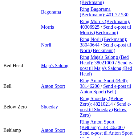
(Beckmann)
Ring Bagorama
Bagorama
(Beckmann):
401 72 530
Ring Morris (Beckmann):
Morris
40306925
/
Send e-post
til
Morris (Beckmann)
Ring Norli (Beckmann):
Norli
38040644
/
Send e-post
til
Norli (Beckmann)
Ring Maja's Salong (Bed
Head):
38021000
/
Send e-
Bed Head
Maja's Salong
post
til Maja's Salong (Bed
Head)
Ring Anton Sport (Bell):
Bell
Anton Sport
38146200
/
Send e-post
til
Anton Sport (Bell)
Ring Shoeday (Below
Zero):
48210214
/
Send e-
Below Zero
Shoeday
post
til Shoeday (Below
Zero)
Ring Anton Sport
(Beltlamp):
38146200
/
Beltlamp
Anton Sport
Send e-post
til Anton Sport