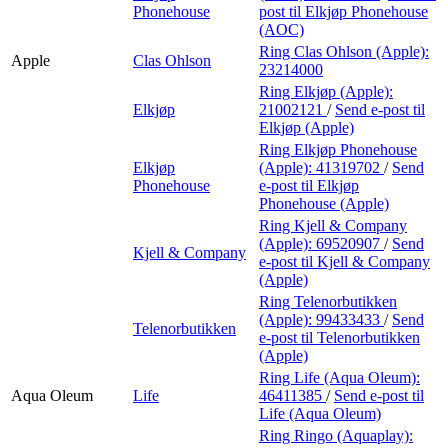
Phonehouse
post
til Elkjøp Phonehouse
(AOC)
Ring Clas Ohlson (Apple):
Apple
Clas Ohlson
23214000
Ring Elkjøp (Apple):
Elkjøp
21002121
/
Send e-post
til
Elkjøp (Apple)
Ring Elkjøp Phonehouse
Elkjøp
(Apple):
41319702
/
Send
Phonehouse
e-post
til Elkjøp
Phonehouse (Apple)
Ring Kjell & Company
(Apple):
69520907
/
Send
Kjell & Company
e-post
til Kjell & Company
(Apple)
Ring Telenorbutikken
(Apple):
99433433
/
Send
Telenorbutikken
e-post
til Telenorbutikken
(Apple)
Ring Life (Aqua Oleum):
Aqua Oleum
Life
46411385
/
Send e-post
til
Life (Aqua Oleum)
Ring Ringo (Aquaplay):