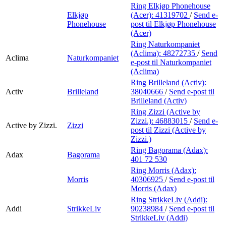
Ring Elkjøp Phonehouse
Elkjøp
(Acer):
41319702
/
Send e-
Phonehouse
post
til Elkjøp Phonehouse
(Acer)
Ring Naturkompaniet
(Aclima):
48272735
/
Send
Aclima
Naturkompaniet
e-post
til Naturkompaniet
(Aclima)
Ring Brilleland (Activ):
Activ
Brilleland
38040666
/
Send e-post
til
Brilleland (Activ)
Ring Zizzi (Active by
Zizzi.):
46883015
/
Send e-
Active by Zizzi.
Zizzi
post
til Zizzi (Active by
Zizzi.)
Ring Bagorama (Adax):
Adax
Bagorama
401 72 530
Ring Morris (Adax):
Morris
40306925
/
Send e-post
til
Morris (Adax)
Ring StrikkeLiv (Addi):
Addi
StrikkeLiv
90238984
/
Send e-post
til
StrikkeLiv (Addi)