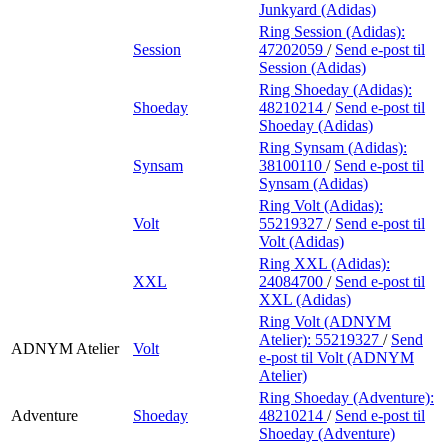
Junkyard (Adidas)
Ring Session (Adidas):
Session
47202059
/
Send e-post
til
Session (Adidas)
Ring Shoeday (Adidas):
Shoeday
48210214
/
Send e-post
til
Shoeday (Adidas)
Ring Synsam (Adidas):
Synsam
38100110
/
Send e-post
til
Synsam (Adidas)
Ring Volt (Adidas):
Volt
55219327
/
Send e-post
til
Volt (Adidas)
Ring XXL (Adidas):
XXL
24084700
/
Send e-post
til
XXL (Adidas)
Ring Volt (ADNYM
Atelier):
55219327
/
Send
ADNYM Atelier
Volt
e-post
til Volt (ADNYM
Atelier)
Ring Shoeday (Adventure):
Adventure
Shoeday
48210214
/
Send e-post
til
Shoeday (Adventure)