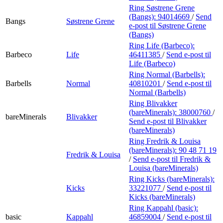
Ring Søstrene Grene
(Bangs):
94014669
/
Send
Bangs
Søstrene Grene
e-post
til Søstrene Grene
(Bangs)
Ring Life (Barbeco):
Barbeco
Life
46411385
/
Send e-post
til
Life (Barbeco)
Ring Normal (Barbells):
Barbells
Normal
40810201
/
Send e-post
til
Normal (Barbells)
Ring Blivakker
(bareMinerals):
38000760
/
bareMinerals
Blivakker
Send e-post
til Blivakker
(bareMinerals)
Ring Fredrik & Louisa
(bareMinerals):
90 48 71 19
Fredrik & Louisa
/
Send e-post
til Fredrik &
Louisa (bareMinerals)
Ring Kicks (bareMinerals):
Kicks
33221077
/
Send e-post
til
Kicks (bareMinerals)
Ring Kappahl (basic):
basic
Kappahl
46859004
/
Send e-post
til