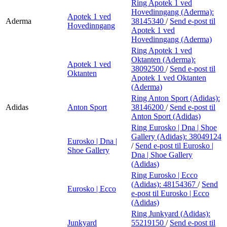
Ring Apotek 1 ved
Hovedinngang (Aderma):
Apotek 1 ved
Aderma
38145340
/
Send e-post
til
Hovedinngang
Apotek 1 ved
Hovedinngang (Aderma)
Ring Apotek 1 ved
Oktanten (Aderma):
Apotek 1 ved
38092500
/
Send e-post
til
Oktanten
Apotek 1 ved Oktanten
(Aderma)
Ring Anton Sport (Adidas):
Adidas
Anton Sport
38146200
/
Send e-post
til
Anton Sport (Adidas)
Ring Eurosko | Dna | Shoe
Gallery (Adidas):
38049124
Eurosko | Dna |
/
Send e-post
til Eurosko |
Shoe Gallery
Dna | Shoe Gallery
(Adidas)
Ring Eurosko | Ecco
(Adidas):
48154367
/
Send
Eurosko | Ecco
e-post
til Eurosko | Ecco
(Adidas)
Ring Junkyard (Adidas):
Junkyard
55219150
/
Send e-post
til