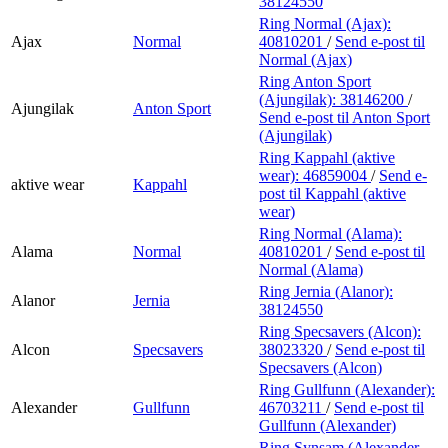
38124550
Ring Normal (Ajax):
Ajax
Normal
40810201
/
Send e-post
til
Normal (Ajax)
Ring Anton Sport
(Ajungilak):
38146200
/
Ajungilak
Anton Sport
Send e-post
til Anton Sport
(Ajungilak)
Ring Kappahl (aktive
wear):
46859004
/
Send e-
aktive wear
Kappahl
post
til Kappahl (aktive
wear)
Ring Normal (Alama):
Alama
Normal
40810201
/
Send e-post
til
Normal (Alama)
Ring Jernia (Alanor):
Alanor
Jernia
38124550
Ring Specsavers (Alcon):
Alcon
Specsavers
38023320
/
Send e-post
til
Specsavers (Alcon)
Ring Gullfunn (Alexander):
Alexander
Gullfunn
46703211
/
Send e-post
til
Gullfunn (Alexander)
Ring Synsam (Alexander