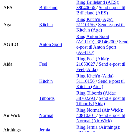
Ring Brilleland (AES):
AES
Brilleland
38040666
/
Send e-post
til
Brilleland (AES)
Ring Kitch'n (Aga):
Aga
Kitch'n
51110156
/
Send e-post
til
Kitch'n (Aga)
Ring Anton Sport
(AGILO):
38146200
/
Send
AGILO
Anton Sport
e-post
til Anton Sport
(AGILO)
Ring Feel (Aida):
Aida
Feel
21053027
/
Send e-post
til
Feel (Aida)
Ring Kitch'n (Aida):
Kitch'n
51110156
/
Send e-post
til
Kitch'n (Aida)
Ring Tilbords (Aida):
Tilbords
38702293
/
Send e-post
til
Tilbords (Aida)
Ring Normal (Air Wick):
Air Wick
Normal
40810201
/
Send e-post
til
Normal (Air Wick)
Ring Jernia (Airthings):
Airthings
Jernia