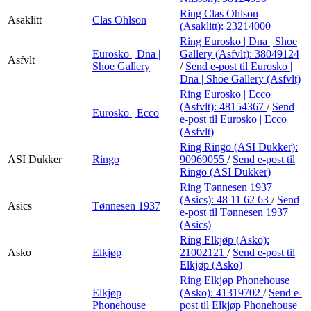
Ring Clas Ohlson
Asaklitt
Clas Ohlson
(Asaklitt):
23214000
Ring Eurosko | Dna | Shoe
Eurosko | Dna |
Gallery (Asfvlt):
38049124
Asfvlt
Shoe Gallery
/
Send e-post
til Eurosko |
Dna | Shoe Gallery (Asfvlt)
Ring Eurosko | Ecco
(Asfvlt):
48154367
/
Send
Eurosko | Ecco
e-post
til Eurosko | Ecco
(Asfvlt)
Ring Ringo (ASI Dukker):
ASI Dukker
Ringo
90969055
/
Send e-post
til
Ringo (ASI Dukker)
Ring Tønnesen 1937
(Asics):
48 11 62 63
/
Send
Asics
Tønnesen 1937
e-post
til Tønnesen 1937
(Asics)
Ring Elkjøp (Asko):
Asko
Elkjøp
21002121
/
Send e-post
til
Elkjøp (Asko)
Ring Elkjøp Phonehouse
Elkjøp
(Asko):
41319702
/
Send e-
Phonehouse
post
til Elkjøp Phonehouse