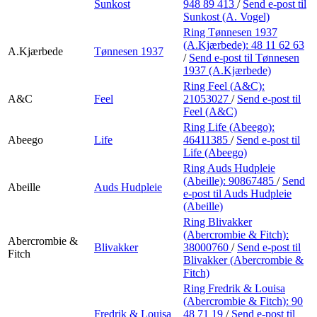
Sunkost
948 89 413
/
Send e-post
til
Sunkost (A. Vogel)
Ring Tønnesen 1937
(A.Kjærbede):
48 11 62 63
A.Kjærbede
Tønnesen 1937
/
Send e-post
til Tønnesen
1937 (A.Kjærbede)
Ring Feel (A&C):
A&C
Feel
21053027
/
Send e-post
til
Feel (A&C)
Ring Life (Abeego):
Abeego
Life
46411385
/
Send e-post
til
Life (Abeego)
Ring Auds Hudpleie
(Abeille):
90867485
/
Send
Abeille
Auds Hudpleie
e-post
til Auds Hudpleie
(Abeille)
Ring Blivakker
(Abercrombie & Fitch):
Abercrombie &
Blivakker
38000760
/
Send e-post
til
Fitch
Blivakker (Abercrombie &
Fitch)
Ring Fredrik & Louisa
(Abercrombie & Fitch):
90
Fredrik & Louisa
48 71 19
/
Send e-post
til