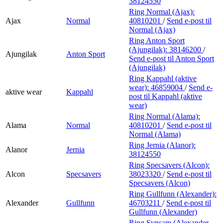
38124550
Ring Normal (Ajax):
Ajax
Normal
40810201
/
Send e-post
til
Normal (Ajax)
Ring Anton Sport
(Ajungilak):
38146200
/
Ajungilak
Anton Sport
Send e-post
til Anton Sport
(Ajungilak)
Ring Kappahl (aktive
wear):
46859004
/
Send e-
aktive wear
Kappahl
post
til Kappahl (aktive
wear)
Ring Normal (Alama):
Alama
Normal
40810201
/
Send e-post
til
Normal (Alama)
Ring Jernia (Alanor):
Alanor
Jernia
38124550
Ring Specsavers (Alcon):
Alcon
Specsavers
38023320
/
Send e-post
til
Specsavers (Alcon)
Ring Gullfunn (Alexander):
Alexander
Gullfunn
46703211
/
Send e-post
til
Gullfunn (Alexander)
Ring Synsam (Alexander