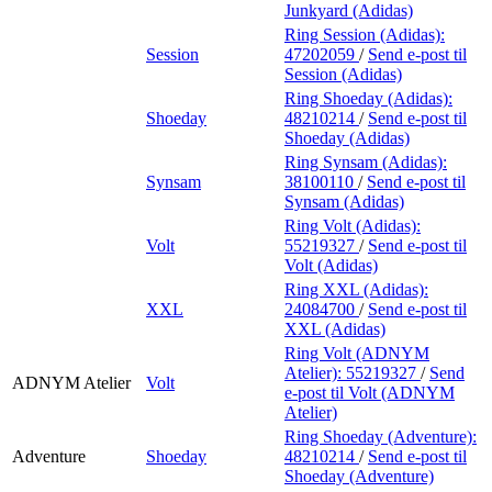
Junkyard (Adidas)
Ring Session (Adidas):
Session
47202059
/
Send e-post
til
Session (Adidas)
Ring Shoeday (Adidas):
Shoeday
48210214
/
Send e-post
til
Shoeday (Adidas)
Ring Synsam (Adidas):
Synsam
38100110
/
Send e-post
til
Synsam (Adidas)
Ring Volt (Adidas):
Volt
55219327
/
Send e-post
til
Volt (Adidas)
Ring XXL (Adidas):
XXL
24084700
/
Send e-post
til
XXL (Adidas)
Ring Volt (ADNYM
Atelier):
55219327
/
Send
ADNYM Atelier
Volt
e-post
til Volt (ADNYM
Atelier)
Ring Shoeday (Adventure):
Adventure
Shoeday
48210214
/
Send e-post
til
Shoeday (Adventure)