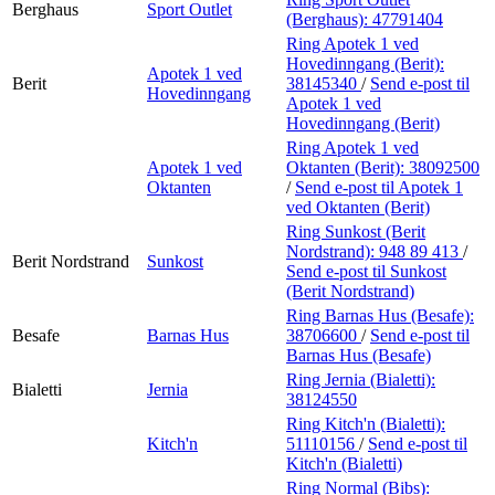
Berghaus
Sport Outlet
(Berghaus):
47791404
Ring Apotek 1 ved
Hovedinngang (Berit):
Apotek 1 ved
Berit
38145340
/
Send e-post
til
Hovedinngang
Apotek 1 ved
Hovedinngang (Berit)
Ring Apotek 1 ved
Apotek 1 ved
Oktanten (Berit):
38092500
Oktanten
/
Send e-post
til Apotek 1
ved Oktanten (Berit)
Ring Sunkost (Berit
Nordstrand):
948 89 413
/
Berit Nordstrand
Sunkost
Send e-post
til Sunkost
(Berit Nordstrand)
Ring Barnas Hus (Besafe):
Besafe
Barnas Hus
38706600
/
Send e-post
til
Barnas Hus (Besafe)
Ring Jernia (Bialetti):
Bialetti
Jernia
38124550
Ring Kitch'n (Bialetti):
Kitch'n
51110156
/
Send e-post
til
Kitch'n (Bialetti)
Ring Normal (Bibs):