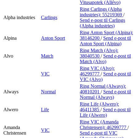
Vitusapotek (Allévo)
Ring Carlings (Alpha
industries):
55219369
/
Alpha industries
Carlings
Send e-post
til Carlings
(Alpha industries)
Ring Anton Sport (Alpina):
Alpina
Anton Sport
38146200
/
Send e-post
til
Anton Sport (Alpina)
Ring Match (Alvo):
Alvo
Match
38040530
/
Send e-post
til
Match (Alvo)
Ring VIC (Alvo):
VIC
46299777
/
Send e-post
til
VIC (Alvo)
Ring Normal (Always):
Always
Normal
40810201
/
Send e-post
til
Normal (Always)
Ring Life (Alwero):
Alwero
Life
46411385
/
Send e-post
til
Life (Alwero)
Ring VIC (Amanda
Amanda
Christensen):
46299777
/
VIC
Christensen
Send e-post
til VIC