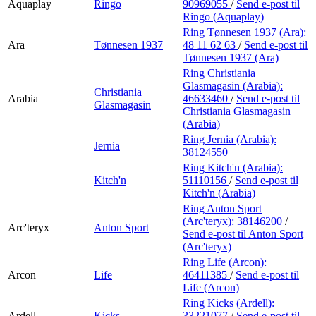
Aquaplay
Ringo
90969055
/
Send e-post
til
Ringo (Aquaplay)
Ring Tønnesen 1937 (Ara):
Ara
Tønnesen 1937
48 11 62 63
/
Send e-post
til
Tønnesen 1937 (Ara)
Ring Christiania
Glasmagasin (Arabia):
Christiania
Arabia
46633460
/
Send e-post
til
Glasmagasin
Christiania Glasmagasin
(Arabia)
Ring Jernia (Arabia):
Jernia
38124550
Ring Kitch'n (Arabia):
Kitch'n
51110156
/
Send e-post
til
Kitch'n (Arabia)
Ring Anton Sport
(Arc'teryx):
38146200
/
Arc'teryx
Anton Sport
Send e-post
til Anton Sport
(Arc'teryx)
Ring Life (Arcon):
Arcon
Life
46411385
/
Send e-post
til
Life (Arcon)
Ring Kicks (Ardell):
Ardell
Kicks
33221077
/
Send e-post
til