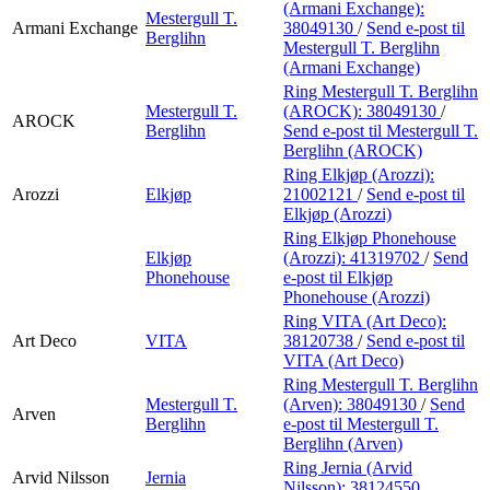
(Armani Exchange):
Mestergull T.
Armani Exchange
38049130
/
Send e-post
til
Berglihn
Mestergull T. Berglihn
(Armani Exchange)
Ring Mestergull T. Berglihn
Mestergull T.
(AROCK):
38049130
/
AROCK
Berglihn
Send e-post
til Mestergull T.
Berglihn (AROCK)
Ring Elkjøp (Arozzi):
Arozzi
Elkjøp
21002121
/
Send e-post
til
Elkjøp (Arozzi)
Ring Elkjøp Phonehouse
Elkjøp
(Arozzi):
41319702
/
Send
Phonehouse
e-post
til Elkjøp
Phonehouse (Arozzi)
Ring VITA (Art Deco):
Art Deco
VITA
38120738
/
Send e-post
til
VITA (Art Deco)
Ring Mestergull T. Berglihn
Mestergull T.
(Arven):
38049130
/
Send
Arven
Berglihn
e-post
til Mestergull T.
Berglihn (Arven)
Ring Jernia (Arvid
Arvid Nilsson
Jernia
Nilsson):
38124550