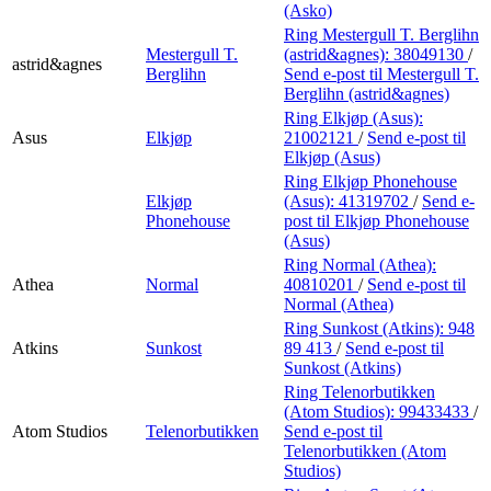
(Asko)
Ring Mestergull T. Berglihn
Mestergull T.
(astrid&agnes):
38049130
/
astrid&agnes
Berglihn
Send e-post
til Mestergull T.
Berglihn (astrid&agnes)
Ring Elkjøp (Asus):
Asus
Elkjøp
21002121
/
Send e-post
til
Elkjøp (Asus)
Ring Elkjøp Phonehouse
Elkjøp
(Asus):
41319702
/
Send e-
Phonehouse
post
til Elkjøp Phonehouse
(Asus)
Ring Normal (Athea):
Athea
Normal
40810201
/
Send e-post
til
Normal (Athea)
Ring Sunkost (Atkins):
948
Atkins
Sunkost
89 413
/
Send e-post
til
Sunkost (Atkins)
Ring Telenorbutikken
(Atom Studios):
99433433
/
Atom Studios
Telenorbutikken
Send e-post
til
Telenorbutikken (Atom
Studios)