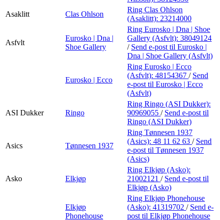
Ring Clas Ohlson
Asaklitt
Clas Ohlson
(Asaklitt):
23214000
Ring Eurosko | Dna | Shoe
Eurosko | Dna |
Gallery (Asfvlt):
38049124
Asfvlt
Shoe Gallery
/
Send e-post
til Eurosko |
Dna | Shoe Gallery (Asfvlt)
Ring Eurosko | Ecco
(Asfvlt):
48154367
/
Send
Eurosko | Ecco
e-post
til Eurosko | Ecco
(Asfvlt)
Ring Ringo (ASI Dukker):
ASI Dukker
Ringo
90969055
/
Send e-post
til
Ringo (ASI Dukker)
Ring Tønnesen 1937
(Asics):
48 11 62 63
/
Send
Asics
Tønnesen 1937
e-post
til Tønnesen 1937
(Asics)
Ring Elkjøp (Asko):
Asko
Elkjøp
21002121
/
Send e-post
til
Elkjøp (Asko)
Ring Elkjøp Phonehouse
Elkjøp
(Asko):
41319702
/
Send e-
Phonehouse
post
til Elkjøp Phonehouse