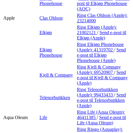
Phonehouse
post
til Elkjøp Phonehouse
(AOC)
Ring Clas Ohlson (Apple):
Apple
Clas Ohlson
23214000
Ring Elkjøp (Apple):
Elkjøp
21002121
/
Send e-post
til
Elkjøp (Apple)
Ring Elkjøp Phonehouse
Elkjøp
(Apple):
41319702
/
Send
Phonehouse
e-post
til Elkjøp
Phonehouse (Apple)
Ring Kjell & Company
(Apple):
69520907
/
Send
Kjell & Company
e-post
til Kjell & Company
(Apple)
Ring Telenorbutikken
(Apple):
99433433
/
Send
Telenorbutikken
e-post
til Telenorbutikken
(Apple)
Ring Life (Aqua Oleum):
Aqua Oleum
Life
46411385
/
Send e-post
til
Life (Aqua Oleum)
Ring Ringo (Aquaplay):