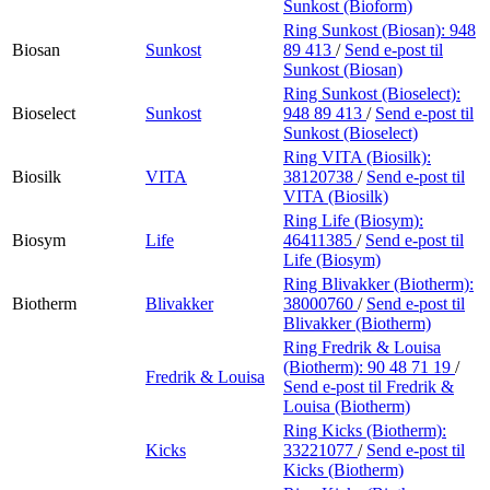
Sunkost (Bioform)
Ring Sunkost (Biosan):
948
Biosan
Sunkost
89 413
/
Send e-post
til
Sunkost (Biosan)
Ring Sunkost (Bioselect):
Bioselect
Sunkost
948 89 413
/
Send e-post
til
Sunkost (Bioselect)
Ring VITA (Biosilk):
Biosilk
VITA
38120738
/
Send e-post
til
VITA (Biosilk)
Ring Life (Biosym):
Biosym
Life
46411385
/
Send e-post
til
Life (Biosym)
Ring Blivakker (Biotherm):
Biotherm
Blivakker
38000760
/
Send e-post
til
Blivakker (Biotherm)
Ring Fredrik & Louisa
(Biotherm):
90 48 71 19
/
Fredrik & Louisa
Send e-post
til Fredrik &
Louisa (Biotherm)
Ring Kicks (Biotherm):
Kicks
33221077
/
Send e-post
til
Kicks (Biotherm)