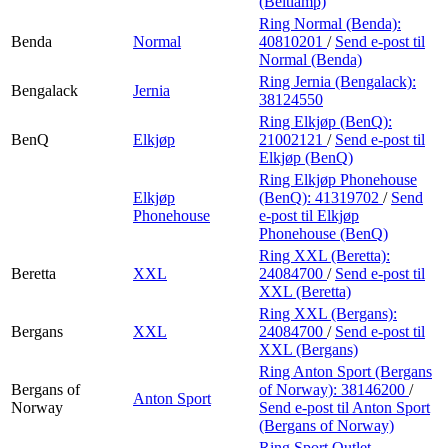
(Beltlamp)
Ring Normal (Benda):
Benda
Normal
40810201
/
Send e-post
til
Normal (Benda)
Ring Jernia (Bengalack):
Bengalack
Jernia
38124550
Ring Elkjøp (BenQ):
BenQ
Elkjøp
21002121
/
Send e-post
til
Elkjøp (BenQ)
Ring Elkjøp Phonehouse
Elkjøp
(BenQ):
41319702
/
Send
Phonehouse
e-post
til Elkjøp
Phonehouse (BenQ)
Ring XXL (Beretta):
Beretta
XXL
24084700
/
Send e-post
til
XXL (Beretta)
Ring XXL (Bergans):
Bergans
XXL
24084700
/
Send e-post
til
XXL (Bergans)
Ring Anton Sport (Bergans
Bergans of
of Norway):
38146200
/
Anton Sport
Norway
Send e-post
til Anton Sport
(Bergans of Norway)
Ring Sport Outlet