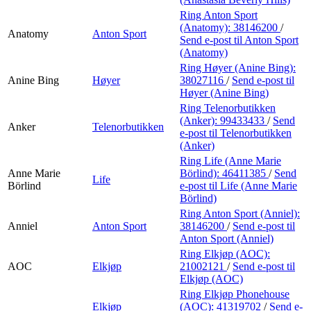
Ring Anton Sport
(Anatomy):
38146200
/
Anatomy
Anton Sport
Send e-post
til Anton Sport
(Anatomy)
Ring Høyer (Anine Bing):
Anine Bing
Høyer
38027116
/
Send e-post
til
Høyer (Anine Bing)
Ring Telenorbutikken
(Anker):
99433433
/
Send
Anker
Telenorbutikken
e-post
til Telenorbutikken
(Anker)
Ring Life (Anne Marie
Anne Marie
Börlind):
46411385
/
Send
Life
Börlind
e-post
til Life (Anne Marie
Börlind)
Ring Anton Sport (Anniel):
Anniel
Anton Sport
38146200
/
Send e-post
til
Anton Sport (Anniel)
Ring Elkjøp (AOC):
AOC
Elkjøp
21002121
/
Send e-post
til
Elkjøp (AOC)
Ring Elkjøp Phonehouse
Elkjøp
(AOC):
41319702
/
Send e-