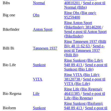
Bibs
Normal
40810201
/
Send e-post
til
Normal (Bibs)
Ring Obs (Big one):
Big one
Obs
95259400
Ring Anton Sport
(Bikefinder):
38146200
/
Bikefinder
Anton Sport
Send e-post
til Anton Sport
(Bikefinder)
Ring Tønnesen 1937 (Billi
Bi):
48 11 62 63
/
Send e-
Billi Bi
Tønnesen 1937
post
til Tønnesen 1937
(Billi Bi)
Ring Sunkost (Bio Life):
Bio Life
Sunkost
948 89 413
/
Send e-post
til
Sunkost (Bio Life)
Ring VITA (Bio Life):
VITA
38120738
/
Send e-post
til
VITA (Bio Life)
Ring Life (Bio Regena):
Bio Regena
Life
46411385
/
Send e-post
til
Life (Bio Regena)
Ring Sunkost (Bioform):
Bioform
Sunkost
948 89 413
/
Send e-post
til