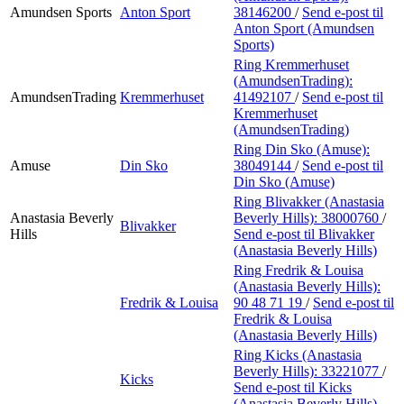
Amundsen Sports
Anton Sport
38146200
/
Send e-post
til
Anton Sport (Amundsen
Sports)
Ring Kremmerhuset
(AmundsenTrading):
AmundsenTrading
Kremmerhuset
41492107
/
Send e-post
til
Kremmerhuset
(AmundsenTrading)
Ring Din Sko (Amuse):
Amuse
Din Sko
38049144
/
Send e-post
til
Din Sko (Amuse)
Ring Blivakker (Anastasia
Anastasia Beverly
Beverly Hills):
38000760
/
Blivakker
Hills
Send e-post
til Blivakker
(Anastasia Beverly Hills)
Ring Fredrik & Louisa
(Anastasia Beverly Hills):
Fredrik & Louisa
90 48 71 19
/
Send e-post
til
Fredrik & Louisa
(Anastasia Beverly Hills)
Ring Kicks (Anastasia
Beverly Hills):
33221077
/
Kicks
Send e-post
til Kicks
(Anastasia Beverly Hills)