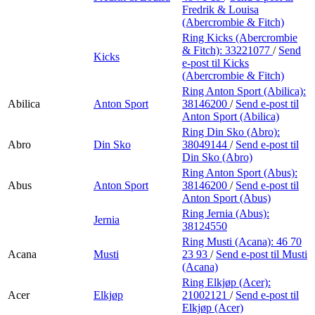
Fredrik & Louisa
(Abercrombie & Fitch)
Ring Kicks (Abercrombie
& Fitch):
33221077
/
Send
Kicks
e-post
til Kicks
(Abercrombie & Fitch)
Ring Anton Sport (Abilica):
Abilica
Anton Sport
38146200
/
Send e-post
til
Anton Sport (Abilica)
Ring Din Sko (Abro):
Abro
Din Sko
38049144
/
Send e-post
til
Din Sko (Abro)
Ring Anton Sport (Abus):
Abus
Anton Sport
38146200
/
Send e-post
til
Anton Sport (Abus)
Ring Jernia (Abus):
Jernia
38124550
Ring Musti (Acana):
46 70
Acana
Musti
23 93
/
Send e-post
til Musti
(Acana)
Ring Elkjøp (Acer):
Acer
Elkjøp
21002121
/
Send e-post
til
Elkjøp (Acer)