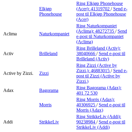
Ring Elkjøp Phonehouse
Elkjøp
(Acer):
41319702
/
Send e-
Phonehouse
post
til Elkjøp Phonehouse
(Acer)
Ring Naturkompaniet
(Aclima):
48272735
/
Send
Aclima
Naturkompaniet
e-post
til Naturkompaniet
(Aclima)
Ring Brilleland (Activ):
Activ
Brilleland
38040666
/
Send e-post
til
Brilleland (Activ)
Ring Zizzi (Active by
Zizzi.):
46883015
/
Send e-
Active by Zizzi.
Zizzi
post
til Zizzi (Active by
Zizzi.)
Ring Bagorama (Adax):
Adax
Bagorama
401 72 530
Ring Morris (Adax):
Morris
40306925
/
Send e-post
til
Morris (Adax)
Ring StrikkeLiv (Addi):
Addi
StrikkeLiv
90238984
/
Send e-post
til
StrikkeLiv (Addi)