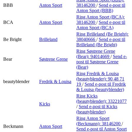
BBB
Anton Sport
38146200
/
Send e-post
til
Anton Sport (BBB)
Ring Anton Sport (BCA):
BCA
Anton Sport
38146200
/
Send e-post
til
Anton Sport (BCA)
Ring Brilleland (Be Bright):
Be Bright
Brilleland
38040666
/
Send e-post
til
Brilleland (Be Bright)
Ring Søstrene Grene
(Bear):
94014669
/
Send e-
Bear
Søstrene Grene
post
til Søstrene Grene
(Bear)
Ring Fredrik & Louisa
(beautyblender):
90 48 71
beautyblender
Fredrik & Louisa
19
/
Send e-post
til Fredrik
& Louisa (beautyblender)
Ring Kicks
(beautyblender):
33221077
Kicks
/
Send e-post
til Kicks
(beautyblender)
Ring Anton Sport
(Beckmann):
38146200
/
Beckmann
Anton Sport
Send e-post
til Anton Sport