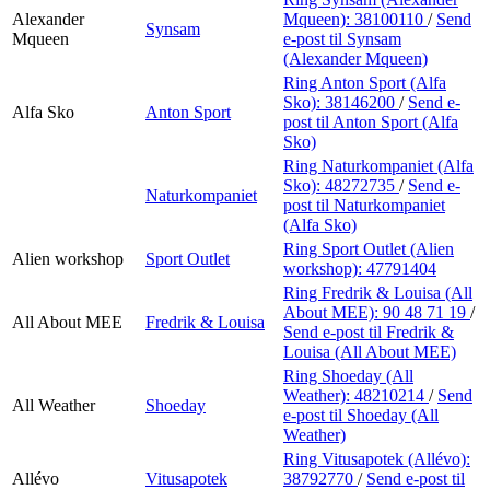
Alexander
Mqueen):
38100110
/
Send
Synsam
Mqueen
e-post
til Synsam
(Alexander Mqueen)
Ring Anton Sport (Alfa
Sko):
38146200
/
Send e-
Alfa Sko
Anton Sport
post
til Anton Sport (Alfa
Sko)
Ring Naturkompaniet (Alfa
Sko):
48272735
/
Send e-
Naturkompaniet
post
til Naturkompaniet
(Alfa Sko)
Ring Sport Outlet (Alien
Alien workshop
Sport Outlet
workshop):
47791404
Ring Fredrik & Louisa (All
About MEE):
90 48 71 19
/
All About MEE
Fredrik & Louisa
Send e-post
til Fredrik &
Louisa (All About MEE)
Ring Shoeday (All
Weather):
48210214
/
Send
All Weather
Shoeday
e-post
til Shoeday (All
Weather)
Ring Vitusapotek (Allévo):
Allévo
Vitusapotek
38792770
/
Send e-post
til