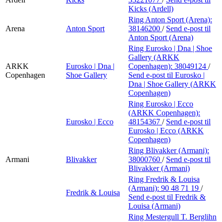
Kicks (Ardell)
Ring Anton Sport (Arena):
Arena
Anton Sport
38146200
/
Send e-post
til
Anton Sport (Arena)
Ring Eurosko | Dna | Shoe
Gallery (ARKK
ARKK
Eurosko | Dna |
Copenhagen):
38049124
/
Copenhagen
Shoe Gallery
Send e-post
til Eurosko |
Dna | Shoe Gallery (ARKK
Copenhagen)
Ring Eurosko | Ecco
(ARKK Copenhagen):
Eurosko | Ecco
48154367
/
Send e-post
til
Eurosko | Ecco (ARKK
Copenhagen)
Ring Blivakker (Armani):
Armani
Blivakker
38000760
/
Send e-post
til
Blivakker (Armani)
Ring Fredrik & Louisa
(Armani):
90 48 71 19
/
Fredrik & Louisa
Send e-post
til Fredrik &
Louisa (Armani)
Ring Mestergull T. Berglihn