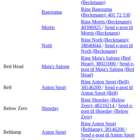
(Beckmann)
Ring Bagorama
Bagorama
(Beckmann):
401 72 530
Ring Morris (Beckmann):
Morris
40306925
/
Send e-post
til
Morris (Beckmann)
Ring Norli (Beckmann):
Norli
38040644
/
Send e-post
til
Norli (Beckmann)
Ring Maja's Salong (Bed
Head):
38021000
/
Send e-
Bed Head
Maja's Salong
post
til Maja's Salong (Bed
Head)
Ring Anton Sport (Bell):
Bell
Anton Sport
38146200
/
Send e-post
til
Anton Sport (Bell)
Ring Shoeday (Below
Zero):
48210214
/
Send e-
Below Zero
Shoeday
post
til Shoeday (Below
Zero)
Ring Anton Sport
(Beltlamp):
38146200
/
Beltlamp
Anton Sport
Send e-post
til Anton Sport