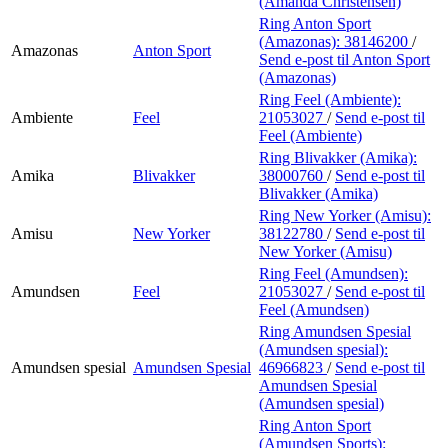
(Amanda Christensen)
Ring Anton Sport
(Amazonas):
38146200
/
Amazonas
Anton Sport
Send e-post
til Anton Sport
(Amazonas)
Ring Feel (Ambiente):
Ambiente
Feel
21053027
/
Send e-post
til
Feel (Ambiente)
Ring Blivakker (Amika):
Amika
Blivakker
38000760
/
Send e-post
til
Blivakker (Amika)
Ring New Yorker (Amisu):
Amisu
New Yorker
38122780
/
Send e-post
til
New Yorker (Amisu)
Ring Feel (Amundsen):
Amundsen
Feel
21053027
/
Send e-post
til
Feel (Amundsen)
Ring Amundsen Spesial
(Amundsen spesial):
Amundsen spesial
Amundsen Spesial
46966823
/
Send e-post
til
Amundsen Spesial
(Amundsen spesial)
Ring Anton Sport
(Amundsen Sports):