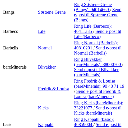
Ring Søstrene Grene
(Bangs):
94014669
/
Send
Bangs
Søstrene Grene
e-post
til Søstrene Grene
(Bangs)
Ring Life (Barbeco):
Barbeco
Life
46411385
/
Send e-post
til
Life (Barbeco)
Ring Normal (Barbells):
Barbells
Normal
40810201
/
Send e-post
til
Normal (Barbells)
Ring Blivakker
(bareMinerals):
38000760
/
bareMinerals
Blivakker
Send e-post
til Blivakker
(bareMinerals)
Ring Fredrik & Louisa
(bareMinerals):
90 48 71 19
Fredrik & Louisa
/
Send e-post
til Fredrik &
Louisa (bareMinerals)
Ring Kicks (bareMinerals):
Kicks
33221077
/
Send e-post
til
Kicks (bareMinerals)
Ring Kappahl (basic):
basic
Kappahl
46859004
/
Send e-post
til