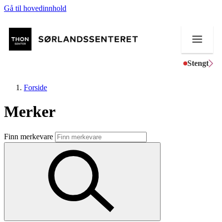
Gå til hovedinnhold
Stengt
Forside
Merker
Butikker
Finn merkevare
Mat og drikke
Helse
Aktiviteter
Tilbud