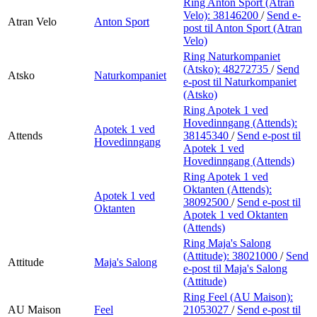
Ring Anton Sport (Atran
Velo):
38146200
/
Send e-
Atran Velo
Anton Sport
post
til Anton Sport (Atran
Velo)
Ring Naturkompaniet
(Atsko):
48272735
/
Send
Atsko
Naturkompaniet
e-post
til Naturkompaniet
(Atsko)
Ring Apotek 1 ved
Hovedinngang (Attends):
Apotek 1 ved
Attends
38145340
/
Send e-post
til
Hovedinngang
Apotek 1 ved
Hovedinngang (Attends)
Ring Apotek 1 ved
Oktanten (Attends):
Apotek 1 ved
38092500
/
Send e-post
til
Oktanten
Apotek 1 ved Oktanten
(Attends)
Ring Maja's Salong
(Attitude):
38021000
/
Send
Attitude
Maja's Salong
e-post
til Maja's Salong
(Attitude)
Ring Feel (AU Maison):
AU Maison
Feel
21053027
/
Send e-post
til