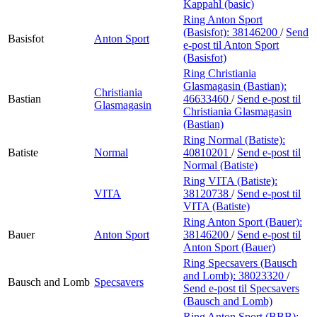
Kappahl (basic)
Ring Anton Sport
(Basisfot):
38146200
/
Send
Basisfot
Anton Sport
e-post
til Anton Sport
(Basisfot)
Ring Christiania
Glasmagasin (Bastian):
Christiania
Bastian
46633460
/
Send e-post
til
Glasmagasin
Christiania Glasmagasin
(Bastian)
Ring Normal (Batiste):
Batiste
Normal
40810201
/
Send e-post
til
Normal (Batiste)
Ring VITA (Batiste):
VITA
38120738
/
Send e-post
til
VITA (Batiste)
Ring Anton Sport (Bauer):
Bauer
Anton Sport
38146200
/
Send e-post
til
Anton Sport (Bauer)
Ring Specsavers (Bausch
and Lomb):
38023320
/
Bausch and Lomb
Specsavers
Send e-post
til Specsavers
(Bausch and Lomb)
Ring Anton Sport (BBB):