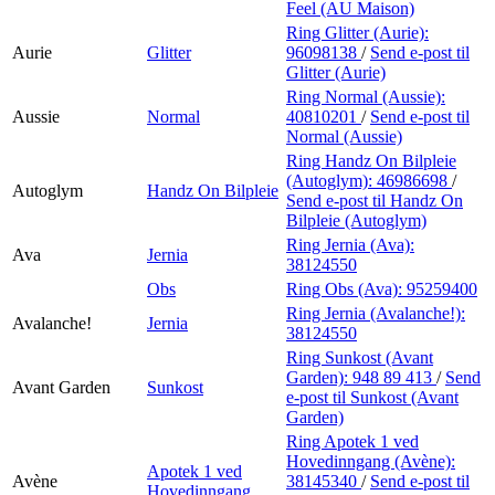
Feel (AU Maison)
Ring Glitter (Aurie):
Aurie
Glitter
96098138
/
Send e-post
til
Glitter (Aurie)
Ring Normal (Aussie):
Aussie
Normal
40810201
/
Send e-post
til
Normal (Aussie)
Ring Handz On Bilpleie
(Autoglym):
46986698
/
Autoglym
Handz On Bilpleie
Send e-post
til Handz On
Bilpleie (Autoglym)
Ring Jernia (Ava):
Ava
Jernia
38124550
Obs
Ring Obs (Ava):
95259400
Ring Jernia (Avalanche!):
Avalanche!
Jernia
38124550
Ring Sunkost (Avant
Garden):
948 89 413
/
Send
Avant Garden
Sunkost
e-post
til Sunkost (Avant
Garden)
Ring Apotek 1 ved
Hovedinngang (Avène):
Apotek 1 ved
Avène
38145340
/
Send e-post
til
Hovedinngang