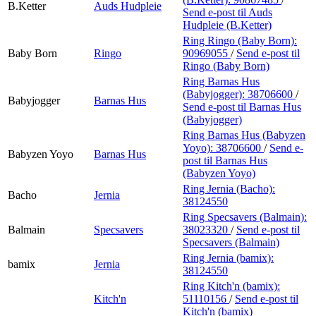
B.Ketter
Auds Hudpleie
Send e-post
til Auds
Hudpleie (B.Ketter)
Ring Ringo (Baby Born):
Baby Born
Ringo
90969055
/
Send e-post
til
Ringo (Baby Born)
Ring Barnas Hus
(Babyjogger):
38706600
/
Babyjogger
Barnas Hus
Send e-post
til Barnas Hus
(Babyjogger)
Ring Barnas Hus (Babyzen
Yoyo):
38706600
/
Send e-
Babyzen Yoyo
Barnas Hus
post
til Barnas Hus
(Babyzen Yoyo)
Ring Jernia (Bacho):
Bacho
Jernia
38124550
Ring Specsavers (Balmain):
Balmain
Specsavers
38023320
/
Send e-post
til
Specsavers (Balmain)
Ring Jernia (bamix):
bamix
Jernia
38124550
Ring Kitch'n (bamix):
Kitch'n
51110156
/
Send e-post
til
Kitch'n (bamix)