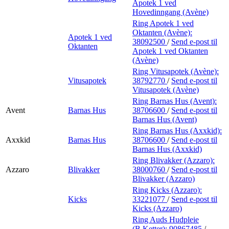
Apotek 1 ved
Hovedinngang (Avène)
Ring Apotek 1 ved
Oktanten (Avène):
Apotek 1 ved
38092500
/
Send e-post
til
Oktanten
Apotek 1 ved Oktanten
(Avène)
Ring Vitusapotek (Avène):
Vitusapotek
38792770
/
Send e-post
til
Vitusapotek (Avène)
Ring Barnas Hus (Avent):
Avent
Barnas Hus
38706600
/
Send e-post
til
Barnas Hus (Avent)
Ring Barnas Hus (Axxkid):
Axxkid
Barnas Hus
38706600
/
Send e-post
til
Barnas Hus (Axxkid)
Ring Blivakker (Azzaro):
Azzaro
Blivakker
38000760
/
Send e-post
til
Blivakker (Azzaro)
Ring Kicks (Azzaro):
Kicks
33221077
/
Send e-post
til
Kicks (Azzaro)
Ring Auds Hudpleie
(B.Ketter):
90867485
/