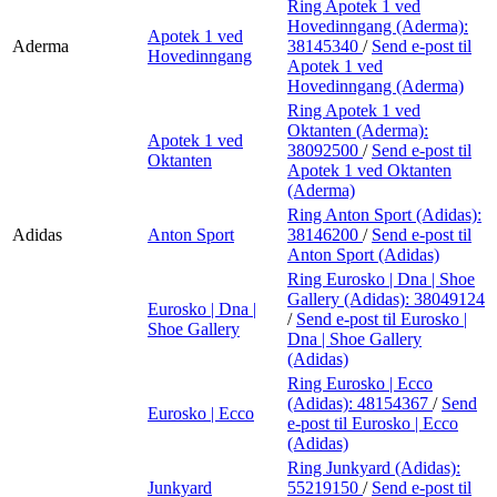
Ring Apotek 1 ved
Hovedinngang (Aderma):
Apotek 1 ved
Aderma
38145340
/
Send e-post
til
Hovedinngang
Apotek 1 ved
Hovedinngang (Aderma)
Ring Apotek 1 ved
Oktanten (Aderma):
Apotek 1 ved
38092500
/
Send e-post
til
Oktanten
Apotek 1 ved Oktanten
(Aderma)
Ring Anton Sport (Adidas):
Adidas
Anton Sport
38146200
/
Send e-post
til
Anton Sport (Adidas)
Ring Eurosko | Dna | Shoe
Gallery (Adidas):
38049124
Eurosko | Dna |
/
Send e-post
til Eurosko |
Shoe Gallery
Dna | Shoe Gallery
(Adidas)
Ring Eurosko | Ecco
(Adidas):
48154367
/
Send
Eurosko | Ecco
e-post
til Eurosko | Ecco
(Adidas)
Ring Junkyard (Adidas):
Junkyard
55219150
/
Send e-post
til