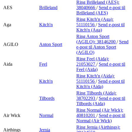
Ring Brilleland (AES):
AES
Brilleland
38040666
/
Send e-post
til
Brilleland (AES)
Ring Kitch'n (Aga):
Aga
Kitch'n
51110156
/
Send e-post
til
Kitch'n (Aga)
Ring Anton Sport
(AGILO):
38146200
/
Send
AGILO
Anton Sport
e-post
til Anton Sport
(AGILO)
Ring Feel (Aida):
Aida
Feel
21053027
/
Send e-post
til
Feel (Aida)
Ring Kitch'n (Aida):
Kitch'n
51110156
/
Send e-post
til
Kitch'n (Aida)
Ring Tilbords (Aida):
Tilbords
38702293
/
Send e-post
til
Tilbords (Aida)
Ring Normal (Air Wick):
Air Wick
Normal
40810201
/
Send e-post
til
Normal (Air Wick)
Ring Jernia (Airthings):
Airthings
Jernia