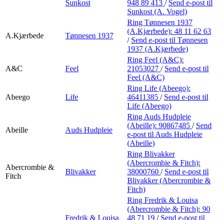
Sunkost
948 89 413
/
Send e-post
til
Sunkost (A. Vogel)
Ring Tønnesen 1937
(A.Kjærbede):
48 11 62 63
A.Kjærbede
Tønnesen 1937
/
Send e-post
til Tønnesen
1937 (A.Kjærbede)
Ring Feel (A&C):
A&C
Feel
21053027
/
Send e-post
til
Feel (A&C)
Ring Life (Abeego):
Abeego
Life
46411385
/
Send e-post
til
Life (Abeego)
Ring Auds Hudpleie
(Abeille):
90867485
/
Send
Abeille
Auds Hudpleie
e-post
til Auds Hudpleie
(Abeille)
Ring Blivakker
(Abercrombie & Fitch):
Abercrombie &
Blivakker
38000760
/
Send e-post
til
Fitch
Blivakker (Abercrombie &
Fitch)
Ring Fredrik & Louisa
(Abercrombie & Fitch):
90
Fredrik & Louisa
48 71 19
/
Send e-post
til