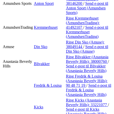
Amundsen Sports
Anton Sport
38146200
/
Send e-post
til
Anton Sport (Amundsen
Sports)
Ring Kremmerhuset
(AmundsenTrading):
AmundsenTrading
Kremmerhuset
41492107
/
Send e-post
til
Kremmerhuset
(AmundsenTrading)
Ring Din Sko (Amuse):
Amuse
Din Sko
38049144
/
Send e-post
til
Din Sko (Amuse)
Ring Blivakker (Anastasia
Anastasia Beverly
Beverly Hills):
38000760
/
Blivakker
Hills
Send e-post
til Blivakker
(Anastasia Beverly Hills)
Ring Fredrik & Louisa
(Anastasia Beverly Hills):
Fredrik & Louisa
90 48 71 19
/
Send e-post
til
Fredrik & Louisa
(Anastasia Beverly Hills)
Ring Kicks (Anastasia
Beverly Hills):
33221077
/
Kicks
Send e-post
til Kicks
(Anastasia Beverly Hills)