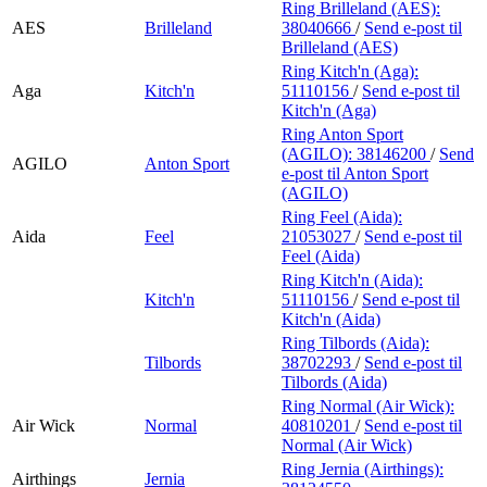
Ring Brilleland (AES):
AES
Brilleland
38040666
/
Send e-post
til
Brilleland (AES)
Ring Kitch'n (Aga):
Aga
Kitch'n
51110156
/
Send e-post
til
Kitch'n (Aga)
Ring Anton Sport
(AGILO):
38146200
/
Send
AGILO
Anton Sport
e-post
til Anton Sport
(AGILO)
Ring Feel (Aida):
Aida
Feel
21053027
/
Send e-post
til
Feel (Aida)
Ring Kitch'n (Aida):
Kitch'n
51110156
/
Send e-post
til
Kitch'n (Aida)
Ring Tilbords (Aida):
Tilbords
38702293
/
Send e-post
til
Tilbords (Aida)
Ring Normal (Air Wick):
Air Wick
Normal
40810201
/
Send e-post
til
Normal (Air Wick)
Ring Jernia (Airthings):
Airthings
Jernia