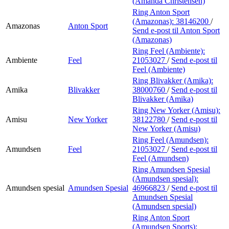
(Amanda Christensen)
Ring Anton Sport
(Amazonas):
38146200
/
Amazonas
Anton Sport
Send e-post
til Anton Sport
(Amazonas)
Ring Feel (Ambiente):
Ambiente
Feel
21053027
/
Send e-post
til
Feel (Ambiente)
Ring Blivakker (Amika):
Amika
Blivakker
38000760
/
Send e-post
til
Blivakker (Amika)
Ring New Yorker (Amisu):
Amisu
New Yorker
38122780
/
Send e-post
til
New Yorker (Amisu)
Ring Feel (Amundsen):
Amundsen
Feel
21053027
/
Send e-post
til
Feel (Amundsen)
Ring Amundsen Spesial
(Amundsen spesial):
Amundsen spesial
Amundsen Spesial
46966823
/
Send e-post
til
Amundsen Spesial
(Amundsen spesial)
Ring Anton Sport
(Amundsen Sports):