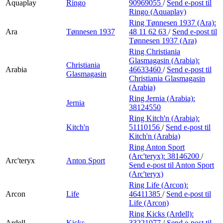
Aquaplay
Ringo
90969055
/
Send e-post
til
Ringo (Aquaplay)
Ring Tønnesen 1937 (Ara):
Ara
Tønnesen 1937
48 11 62 63
/
Send e-post
til
Tønnesen 1937 (Ara)
Ring Christiania
Glasmagasin (Arabia):
Christiania
Arabia
46633460
/
Send e-post
til
Glasmagasin
Christiania Glasmagasin
(Arabia)
Ring Jernia (Arabia):
Jernia
38124550
Ring Kitch'n (Arabia):
Kitch'n
51110156
/
Send e-post
til
Kitch'n (Arabia)
Ring Anton Sport
(Arc'teryx):
38146200
/
Arc'teryx
Anton Sport
Send e-post
til Anton Sport
(Arc'teryx)
Ring Life (Arcon):
Arcon
Life
46411385
/
Send e-post
til
Life (Arcon)
Ring Kicks (Ardell):
Ardell
Kicks
33221077
/
Send e-post
til