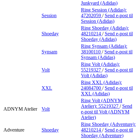
Junkyard (Adidas)
Ring Session (Adidas):
Session
47202059
/
Send e-post
til
Session (Adidas)
Ring Shoeday (Adidas):
Shoeday
48210214
/
Send e-post
til
Shoeday (Adidas)
Ring Synsam (Adidas):
Synsam
38100110
/
Send e-post
til
Synsam (Adidas)
Ring Volt (Adidas):
Volt
55219327
/
Send e-post
til
Volt (Adidas)
Ring XXL (Adidas):
XXL
24084700
/
Send e-post
til
XXL (Adidas)
Ring Volt (ADNYM
Atelier):
55219327
/
Send
ADNYM Atelier
Volt
e-post
til Volt (ADNYM
Atelier)
Ring Shoeday (Adventure):
Adventure
Shoeday
48210214
/
Send e-post
til
Shoeday (Adventure)