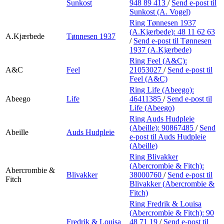
Sunkost
948 89 413
/
Send e-post
til
Sunkost (A. Vogel)
Ring Tønnesen 1937
(A.Kjærbede):
48 11 62 63
A.Kjærbede
Tønnesen 1937
/
Send e-post
til Tønnesen
1937 (A.Kjærbede)
Ring Feel (A&C):
A&C
Feel
21053027
/
Send e-post
til
Feel (A&C)
Ring Life (Abeego):
Abeego
Life
46411385
/
Send e-post
til
Life (Abeego)
Ring Auds Hudpleie
(Abeille):
90867485
/
Send
Abeille
Auds Hudpleie
e-post
til Auds Hudpleie
(Abeille)
Ring Blivakker
(Abercrombie & Fitch):
Abercrombie &
Blivakker
38000760
/
Send e-post
til
Fitch
Blivakker (Abercrombie &
Fitch)
Ring Fredrik & Louisa
(Abercrombie & Fitch):
90
Fredrik & Louisa
48 71 19
/
Send e-post
til