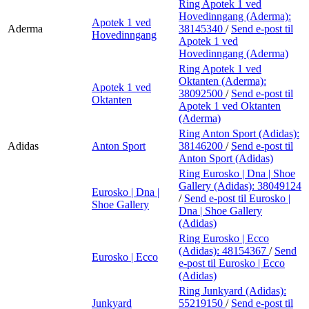
Ring Apotek 1 ved
Hovedinngang (Aderma):
Apotek 1 ved
Aderma
38145340
/
Send e-post
til
Hovedinngang
Apotek 1 ved
Hovedinngang (Aderma)
Ring Apotek 1 ved
Oktanten (Aderma):
Apotek 1 ved
38092500
/
Send e-post
til
Oktanten
Apotek 1 ved Oktanten
(Aderma)
Ring Anton Sport (Adidas):
Adidas
Anton Sport
38146200
/
Send e-post
til
Anton Sport (Adidas)
Ring Eurosko | Dna | Shoe
Gallery (Adidas):
38049124
Eurosko | Dna |
/
Send e-post
til Eurosko |
Shoe Gallery
Dna | Shoe Gallery
(Adidas)
Ring Eurosko | Ecco
(Adidas):
48154367
/
Send
Eurosko | Ecco
e-post
til Eurosko | Ecco
(Adidas)
Ring Junkyard (Adidas):
Junkyard
55219150
/
Send e-post
til