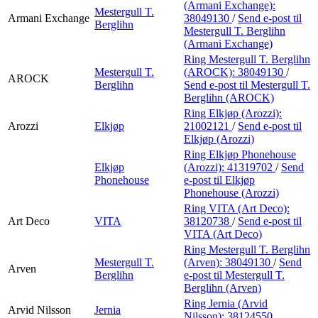
(Armani Exchange):
Mestergull T.
Armani Exchange
38049130
/
Send e-post
til
Berglihn
Mestergull T. Berglihn
(Armani Exchange)
Ring Mestergull T. Berglihn
Mestergull T.
(AROCK):
38049130
/
AROCK
Berglihn
Send e-post
til Mestergull T.
Berglihn (AROCK)
Ring Elkjøp (Arozzi):
Arozzi
Elkjøp
21002121
/
Send e-post
til
Elkjøp (Arozzi)
Ring Elkjøp Phonehouse
Elkjøp
(Arozzi):
41319702
/
Send
Phonehouse
e-post
til Elkjøp
Phonehouse (Arozzi)
Ring VITA (Art Deco):
Art Deco
VITA
38120738
/
Send e-post
til
VITA (Art Deco)
Ring Mestergull T. Berglihn
Mestergull T.
(Arven):
38049130
/
Send
Arven
Berglihn
e-post
til Mestergull T.
Berglihn (Arven)
Ring Jernia (Arvid
Arvid Nilsson
Jernia
Nilsson):
38124550