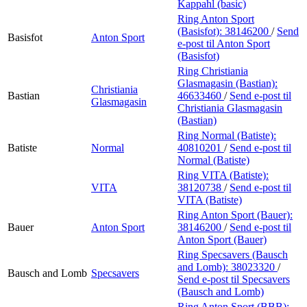
Kappahl (basic)
Ring Anton Sport
(Basisfot):
38146200
/
Send
Basisfot
Anton Sport
e-post
til Anton Sport
(Basisfot)
Ring Christiania
Glasmagasin (Bastian):
Christiania
Bastian
46633460
/
Send e-post
til
Glasmagasin
Christiania Glasmagasin
(Bastian)
Ring Normal (Batiste):
Batiste
Normal
40810201
/
Send e-post
til
Normal (Batiste)
Ring VITA (Batiste):
VITA
38120738
/
Send e-post
til
VITA (Batiste)
Ring Anton Sport (Bauer):
Bauer
Anton Sport
38146200
/
Send e-post
til
Anton Sport (Bauer)
Ring Specsavers (Bausch
and Lomb):
38023320
/
Bausch and Lomb
Specsavers
Send e-post
til Specsavers
(Bausch and Lomb)
Ring Anton Sport (BBB):