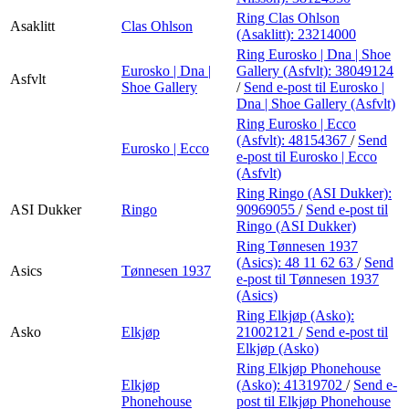
Ring Clas Ohlson
Asaklitt
Clas Ohlson
(Asaklitt):
23214000
Ring Eurosko | Dna | Shoe
Eurosko | Dna |
Gallery (Asfvlt):
38049124
Asfvlt
Shoe Gallery
/
Send e-post
til Eurosko |
Dna | Shoe Gallery (Asfvlt)
Ring Eurosko | Ecco
(Asfvlt):
48154367
/
Send
Eurosko | Ecco
e-post
til Eurosko | Ecco
(Asfvlt)
Ring Ringo (ASI Dukker):
ASI Dukker
Ringo
90969055
/
Send e-post
til
Ringo (ASI Dukker)
Ring Tønnesen 1937
(Asics):
48 11 62 63
/
Send
Asics
Tønnesen 1937
e-post
til Tønnesen 1937
(Asics)
Ring Elkjøp (Asko):
Asko
Elkjøp
21002121
/
Send e-post
til
Elkjøp (Asko)
Ring Elkjøp Phonehouse
Elkjøp
(Asko):
41319702
/
Send e-
Phonehouse
post
til Elkjøp Phonehouse