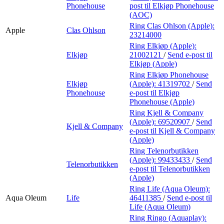
Phonehouse
post
til Elkjøp Phonehouse
(AOC)
Ring Clas Ohlson (Apple):
Apple
Clas Ohlson
23214000
Ring Elkjøp (Apple):
Elkjøp
21002121
/
Send e-post
til
Elkjøp (Apple)
Ring Elkjøp Phonehouse
Elkjøp
(Apple):
41319702
/
Send
Phonehouse
e-post
til Elkjøp
Phonehouse (Apple)
Ring Kjell & Company
(Apple):
69520907
/
Send
Kjell & Company
e-post
til Kjell & Company
(Apple)
Ring Telenorbutikken
(Apple):
99433433
/
Send
Telenorbutikken
e-post
til Telenorbutikken
(Apple)
Ring Life (Aqua Oleum):
Aqua Oleum
Life
46411385
/
Send e-post
til
Life (Aqua Oleum)
Ring Ringo (Aquaplay):