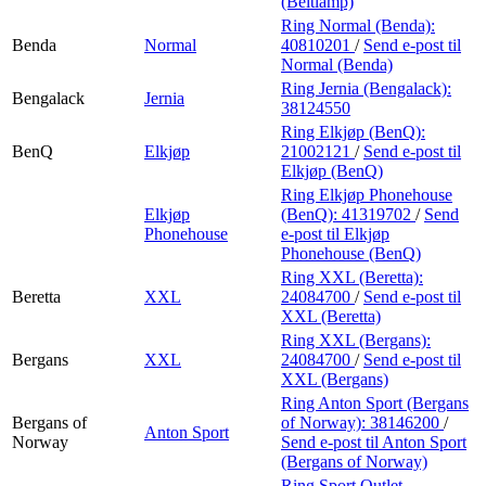
(Beltlamp)
Ring Normal (Benda):
Benda
Normal
40810201
/
Send e-post
til
Normal (Benda)
Ring Jernia (Bengalack):
Bengalack
Jernia
38124550
Ring Elkjøp (BenQ):
BenQ
Elkjøp
21002121
/
Send e-post
til
Elkjøp (BenQ)
Ring Elkjøp Phonehouse
Elkjøp
(BenQ):
41319702
/
Send
Phonehouse
e-post
til Elkjøp
Phonehouse (BenQ)
Ring XXL (Beretta):
Beretta
XXL
24084700
/
Send e-post
til
XXL (Beretta)
Ring XXL (Bergans):
Bergans
XXL
24084700
/
Send e-post
til
XXL (Bergans)
Ring Anton Sport (Bergans
Bergans of
of Norway):
38146200
/
Anton Sport
Norway
Send e-post
til Anton Sport
(Bergans of Norway)
Ring Sport Outlet