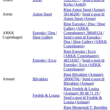
Kicks (Ardell)
Ring Anton Sport (Arena):
Arena
Anton Sport
38146200
/
Send e-post
til
Anton Sport (Arena)
Ring Eurosko | Dna | Shoe
Gallery (ARKK
ARKK
Eurosko | Dna |
Copenhagen):
38049124
/
Copenhagen
Shoe Gallery
Send e-post
til Eurosko |
Dna | Shoe Gallery (ARKK
Copenhagen)
Ring Eurosko | Ecco
(ARKK Copenhagen):
Eurosko | Ecco
48154367
/
Send e-post
til
Eurosko | Ecco (ARKK
Copenhagen)
Ring Blivakker (Armani):
Armani
Blivakker
38000760
/
Send e-post
til
Blivakker (Armani)
Ring Fredrik & Louisa
(Armani):
90 48 71 19
/
Fredrik & Louisa
Send e-post
til Fredrik &
Louisa (Armani)
Ring Mestergull T. Berglihn