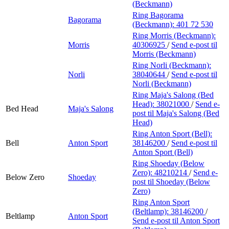
(Beckmann)
Ring Bagorama
Bagorama
(Beckmann):
401 72 530
Ring Morris (Beckmann):
Morris
40306925
/
Send e-post
til
Morris (Beckmann)
Ring Norli (Beckmann):
Norli
38040644
/
Send e-post
til
Norli (Beckmann)
Ring Maja's Salong (Bed
Head):
38021000
/
Send e-
Bed Head
Maja's Salong
post
til Maja's Salong (Bed
Head)
Ring Anton Sport (Bell):
Bell
Anton Sport
38146200
/
Send e-post
til
Anton Sport (Bell)
Ring Shoeday (Below
Zero):
48210214
/
Send e-
Below Zero
Shoeday
post
til Shoeday (Below
Zero)
Ring Anton Sport
(Beltlamp):
38146200
/
Beltlamp
Anton Sport
Send e-post
til Anton Sport