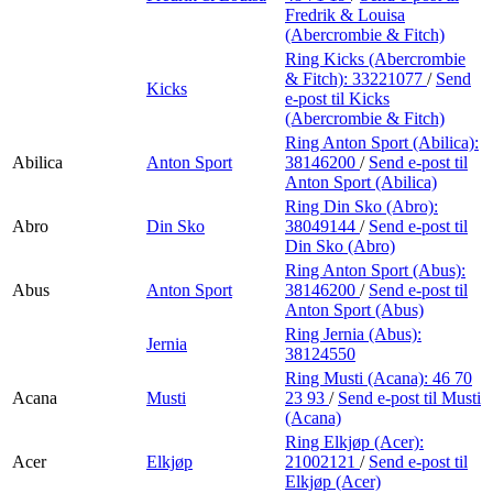
Fredrik & Louisa
(Abercrombie & Fitch)
Ring Kicks (Abercrombie
& Fitch):
33221077
/
Send
Kicks
e-post
til Kicks
(Abercrombie & Fitch)
Ring Anton Sport (Abilica):
Abilica
Anton Sport
38146200
/
Send e-post
til
Anton Sport (Abilica)
Ring Din Sko (Abro):
Abro
Din Sko
38049144
/
Send e-post
til
Din Sko (Abro)
Ring Anton Sport (Abus):
Abus
Anton Sport
38146200
/
Send e-post
til
Anton Sport (Abus)
Ring Jernia (Abus):
Jernia
38124550
Ring Musti (Acana):
46 70
Acana
Musti
23 93
/
Send e-post
til Musti
(Acana)
Ring Elkjøp (Acer):
Acer
Elkjøp
21002121
/
Send e-post
til
Elkjøp (Acer)