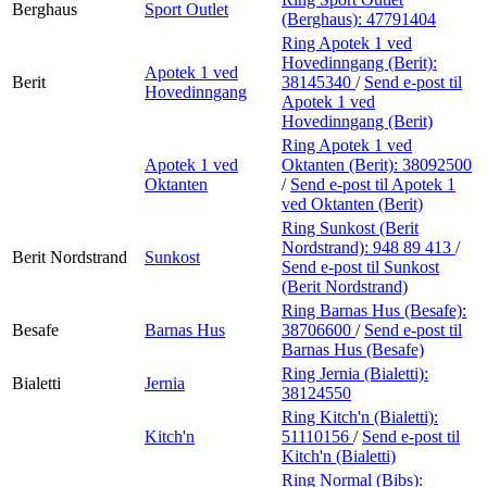
Berghaus
Sport Outlet
(Berghaus):
47791404
Ring Apotek 1 ved
Hovedinngang (Berit):
Apotek 1 ved
Berit
38145340
/
Send e-post
til
Hovedinngang
Apotek 1 ved
Hovedinngang (Berit)
Ring Apotek 1 ved
Apotek 1 ved
Oktanten (Berit):
38092500
Oktanten
/
Send e-post
til Apotek 1
ved Oktanten (Berit)
Ring Sunkost (Berit
Nordstrand):
948 89 413
/
Berit Nordstrand
Sunkost
Send e-post
til Sunkost
(Berit Nordstrand)
Ring Barnas Hus (Besafe):
Besafe
Barnas Hus
38706600
/
Send e-post
til
Barnas Hus (Besafe)
Ring Jernia (Bialetti):
Bialetti
Jernia
38124550
Ring Kitch'n (Bialetti):
Kitch'n
51110156
/
Send e-post
til
Kitch'n (Bialetti)
Ring Normal (Bibs):