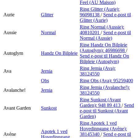
Feel (AU Maison)
Ring Glitter (Aurie):
Aurie
Glitter
96098138
/
Send e-post
til
Glitter (Aurie)
Ring Normal (Aussie):
Aussie
Normal
40810201
/
Send e-post
til
Normal (Aussie)
Ring Handz On Bilpleie
(Autoglym):
46986698
/
Autoglym
Handz On Bilpleie
Send e-post
til Handz On
Bilpleie (Autoglym)
Ring Jernia (Ava):
Ava
Jernia
38124550
Obs
Ring Obs (Ava):
95259400
Ring Jernia (Avalanche!):
Avalanche!
Jernia
38124550
Ring Sunkost (Avant
Garden):
948 89 413
/
Send
Avant Garden
Sunkost
e-post
til Sunkost (Avant
Garden)
Ring Apotek 1 ved
Hovedinngang (Avène):
Apotek 1 ved
Avène
38145340
/
Send e-post
til
Hovedinngang