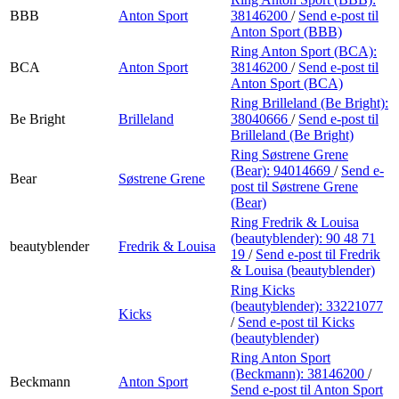
BBB
Anton Sport
38146200
/
Send e-post
til
Anton Sport (BBB)
Ring Anton Sport (BCA):
BCA
Anton Sport
38146200
/
Send e-post
til
Anton Sport (BCA)
Ring Brilleland (Be Bright):
Be Bright
Brilleland
38040666
/
Send e-post
til
Brilleland (Be Bright)
Ring Søstrene Grene
(Bear):
94014669
/
Send e-
Bear
Søstrene Grene
post
til Søstrene Grene
(Bear)
Ring Fredrik & Louisa
(beautyblender):
90 48 71
beautyblender
Fredrik & Louisa
19
/
Send e-post
til Fredrik
& Louisa (beautyblender)
Ring Kicks
(beautyblender):
33221077
Kicks
/
Send e-post
til Kicks
(beautyblender)
Ring Anton Sport
(Beckmann):
38146200
/
Beckmann
Anton Sport
Send e-post
til Anton Sport