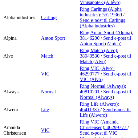
Vitusapotek (Allévo)
Ring Carlings (Alpha
industries):
55219369
/
Alpha industries
Carlings
Send e-post
til Carlings
(Alpha industries)
Ring Anton Sport (Alpina):
Alpina
Anton Sport
38146200
/
Send e-post
til
Anton Sport (Alpina)
Ring Match (Alvo):
Alvo
Match
38040530
/
Send e-post
til
Match (Alvo)
Ring VIC (Alvo):
VIC
46299777
/
Send e-post
til
VIC (Alvo)
Ring Normal (Always):
Always
Normal
40810201
/
Send e-post
til
Normal (Always)
Ring Life (Alwero):
Alwero
Life
46411385
/
Send e-post
til
Life (Alwero)
Ring VIC (Amanda
Amanda
Christensen):
46299777
/
VIC
Christensen
Send e-post
til VIC