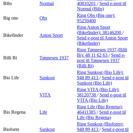
Bibs
Normal
40810201
/
Send e-post
til
Normal (Bibs)
Ring Obs (Big one):
Big one
Obs
95259400
Ring Anton Sport
(Bikefinder):
38146200
/
Bikefinder
Anton Sport
Send e-post
til Anton Sport
(Bikefinder)
Ring Tønnesen 1937 (Billi
Bi):
48 11 62 63
/
Send e-
Billi Bi
Tønnesen 1937
post
til Tønnesen 1937
(Billi Bi)
Ring Sunkost (Bio Life):
Bio Life
Sunkost
948 89 413
/
Send e-post
til
Sunkost (Bio Life)
Ring VITA (Bio Life):
VITA
38120738
/
Send e-post
til
VITA (Bio Life)
Ring Life (Bio Regena):
Bio Regena
Life
46411385
/
Send e-post
til
Life (Bio Regena)
Ring Sunkost (Bioform):
Bioform
Sunkost
948 89 413
/
Send e-post
til