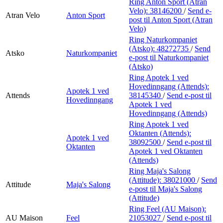
Ring Anton Sport (Atran
Velo):
38146200
/
Send e-
Atran Velo
Anton Sport
post
til Anton Sport (Atran
Velo)
Ring Naturkompaniet
(Atsko):
48272735
/
Send
Atsko
Naturkompaniet
e-post
til Naturkompaniet
(Atsko)
Ring Apotek 1 ved
Hovedinngang (Attends):
Apotek 1 ved
Attends
38145340
/
Send e-post
til
Hovedinngang
Apotek 1 ved
Hovedinngang (Attends)
Ring Apotek 1 ved
Oktanten (Attends):
Apotek 1 ved
38092500
/
Send e-post
til
Oktanten
Apotek 1 ved Oktanten
(Attends)
Ring Maja's Salong
(Attitude):
38021000
/
Send
Attitude
Maja's Salong
e-post
til Maja's Salong
(Attitude)
Ring Feel (AU Maison):
AU Maison
Feel
21053027
/
Send e-post
til