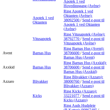
Apotek 1 ved
Hovedinngang (Avène)
Ring Apotek 1 ved
Oktanten (Avène):
Apotek 1 ved
38092500
/
Send e-post
til
Oktanten
Apotek 1 ved Oktanten
(Avène)
Ring Vitusapotek (Avène):
Vitusapotek
38792770
/
Send e-post
til
Vitusapotek (Avène)
Ring Barnas Hus (Avent):
Avent
Barnas Hus
38706600
/
Send e-post
til
Barnas Hus (Avent)
Ring Barnas Hus (Axxkid):
Axxkid
Barnas Hus
38706600
/
Send e-post
til
Barnas Hus (Axxkid)
Ring Blivakker (Azzaro):
Azzaro
Blivakker
38000760
/
Send e-post
til
Blivakker (Azzaro)
Ring Kicks (Azzaro):
Kicks
33221077
/
Send e-post
til
Kicks (Azzaro)
Ring Auds Hudpleie
(B.Ketter):
90867485
/