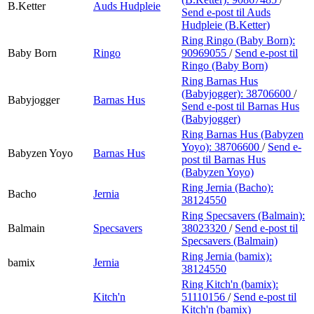
B.Ketter
Auds Hudpleie
Send e-post
til Auds
Hudpleie (B.Ketter)
Ring Ringo (Baby Born):
Baby Born
Ringo
90969055
/
Send e-post
til
Ringo (Baby Born)
Ring Barnas Hus
(Babyjogger):
38706600
/
Babyjogger
Barnas Hus
Send e-post
til Barnas Hus
(Babyjogger)
Ring Barnas Hus (Babyzen
Yoyo):
38706600
/
Send e-
Babyzen Yoyo
Barnas Hus
post
til Barnas Hus
(Babyzen Yoyo)
Ring Jernia (Bacho):
Bacho
Jernia
38124550
Ring Specsavers (Balmain):
Balmain
Specsavers
38023320
/
Send e-post
til
Specsavers (Balmain)
Ring Jernia (bamix):
bamix
Jernia
38124550
Ring Kitch'n (bamix):
Kitch'n
51110156
/
Send e-post
til
Kitch'n (bamix)