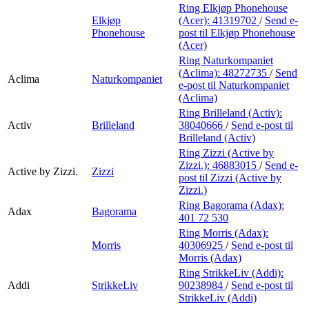
Ring Elkjøp Phonehouse
Elkjøp
(Acer):
41319702
/
Send e-
Phonehouse
post
til Elkjøp Phonehouse
(Acer)
Ring Naturkompaniet
(Aclima):
48272735
/
Send
Aclima
Naturkompaniet
e-post
til Naturkompaniet
(Aclima)
Ring Brilleland (Activ):
Activ
Brilleland
38040666
/
Send e-post
til
Brilleland (Activ)
Ring Zizzi (Active by
Zizzi.):
46883015
/
Send e-
Active by Zizzi.
Zizzi
post
til Zizzi (Active by
Zizzi.)
Ring Bagorama (Adax):
Adax
Bagorama
401 72 530
Ring Morris (Adax):
Morris
40306925
/
Send e-post
til
Morris (Adax)
Ring StrikkeLiv (Addi):
Addi
StrikkeLiv
90238984
/
Send e-post
til
StrikkeLiv (Addi)