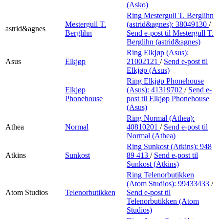
(Asko)
Ring Mestergull T. Berglihn
Mestergull T.
(astrid&agnes):
38049130
/
astrid&agnes
Berglihn
Send e-post
til Mestergull T.
Berglihn (astrid&agnes)
Ring Elkjøp (Asus):
Asus
Elkjøp
21002121
/
Send e-post
til
Elkjøp (Asus)
Ring Elkjøp Phonehouse
Elkjøp
(Asus):
41319702
/
Send e-
Phonehouse
post
til Elkjøp Phonehouse
(Asus)
Ring Normal (Athea):
Athea
Normal
40810201
/
Send e-post
til
Normal (Athea)
Ring Sunkost (Atkins):
948
Atkins
Sunkost
89 413
/
Send e-post
til
Sunkost (Atkins)
Ring Telenorbutikken
(Atom Studios):
99433433
/
Atom Studios
Telenorbutikken
Send e-post
til
Telenorbutikken (Atom
Studios)