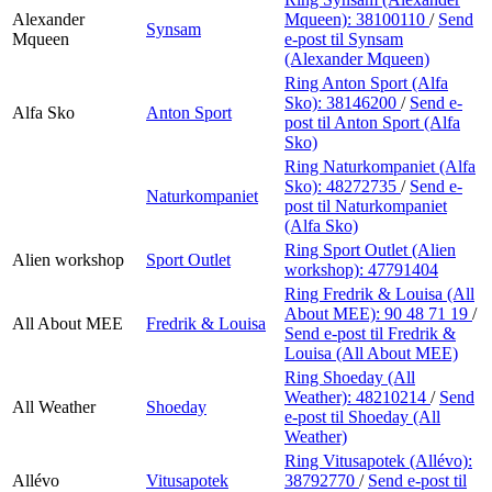
Alexander
Mqueen):
38100110
/
Send
Synsam
Mqueen
e-post
til Synsam
(Alexander Mqueen)
Ring Anton Sport (Alfa
Sko):
38146200
/
Send e-
Alfa Sko
Anton Sport
post
til Anton Sport (Alfa
Sko)
Ring Naturkompaniet (Alfa
Sko):
48272735
/
Send e-
Naturkompaniet
post
til Naturkompaniet
(Alfa Sko)
Ring Sport Outlet (Alien
Alien workshop
Sport Outlet
workshop):
47791404
Ring Fredrik & Louisa (All
About MEE):
90 48 71 19
/
All About MEE
Fredrik & Louisa
Send e-post
til Fredrik &
Louisa (All About MEE)
Ring Shoeday (All
Weather):
48210214
/
Send
All Weather
Shoeday
e-post
til Shoeday (All
Weather)
Ring Vitusapotek (Allévo):
Allévo
Vitusapotek
38792770
/
Send e-post
til