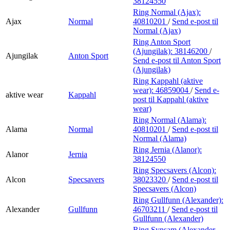
38124550
Ring Normal (Ajax):
Ajax
Normal
40810201
/
Send e-post
til
Normal (Ajax)
Ring Anton Sport
(Ajungilak):
38146200
/
Ajungilak
Anton Sport
Send e-post
til Anton Sport
(Ajungilak)
Ring Kappahl (aktive
wear):
46859004
/
Send e-
aktive wear
Kappahl
post
til Kappahl (aktive
wear)
Ring Normal (Alama):
Alama
Normal
40810201
/
Send e-post
til
Normal (Alama)
Ring Jernia (Alanor):
Alanor
Jernia
38124550
Ring Specsavers (Alcon):
Alcon
Specsavers
38023320
/
Send e-post
til
Specsavers (Alcon)
Ring Gullfunn (Alexander):
Alexander
Gullfunn
46703211
/
Send e-post
til
Gullfunn (Alexander)
Ring Synsam (Alexander