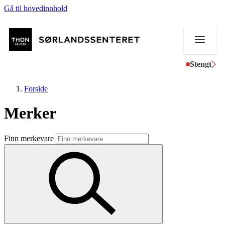
Gå til hovedinnhold
Stengt
Forside
Merker
Butikker
Finn merkevare
Mat og drikke
Helse
Aktiviteter
Tilbud