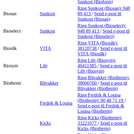
Sunkost (Bioform)
Ring Sunkost (Biosan):
948
Biosan
Sunkost
89 413
/
Send e-post
til
Sunkost (Biosan)
Ring Sunkost (Bioselect):
Bioselect
Sunkost
948 89 413
/
Send e-post
til
Sunkost (Bioselect)
Ring VITA (Biosilk):
Biosilk
VITA
38120738
/
Send e-post
til
VITA (Biosilk)
Ring Life (Biosym):
Biosym
Life
46411385
/
Send e-post
til
Life (Biosym)
Ring Blivakker (Biotherm):
Biotherm
Blivakker
38000760
/
Send e-post
til
Blivakker (Biotherm)
Ring Fredrik & Louisa
(Biotherm):
90 48 71 19
/
Fredrik & Louisa
Send e-post
til Fredrik &
Louisa (Biotherm)
Ring Kicks (Biotherm):
Kicks
33221077
/
Send e-post
til
Kicks (Biotherm)