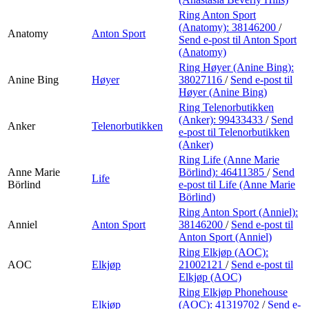
Ring Anton Sport
(Anatomy):
38146200
/
Anatomy
Anton Sport
Send e-post
til Anton Sport
(Anatomy)
Ring Høyer (Anine Bing):
Anine Bing
Høyer
38027116
/
Send e-post
til
Høyer (Anine Bing)
Ring Telenorbutikken
(Anker):
99433433
/
Send
Anker
Telenorbutikken
e-post
til Telenorbutikken
(Anker)
Ring Life (Anne Marie
Anne Marie
Börlind):
46411385
/
Send
Life
Börlind
e-post
til Life (Anne Marie
Börlind)
Ring Anton Sport (Anniel):
Anniel
Anton Sport
38146200
/
Send e-post
til
Anton Sport (Anniel)
Ring Elkjøp (AOC):
AOC
Elkjøp
21002121
/
Send e-post
til
Elkjøp (AOC)
Ring Elkjøp Phonehouse
Elkjøp
(AOC):
41319702
/
Send e-