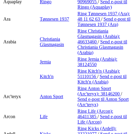
Aquaplay
Ringo
90969055
/
Send e-post
til
Ringo (Aquaplay)
Ring Tønnesen 1937 (Ara):
Ara
Tønnesen 1937
48 11 62 63
/
Send e-post
til
Tønnesen 1937 (Ara)
Ring Christiania
Glasmagasin (Arabia):
Christiania
Arabia
46633460
/
Send e-post
til
Glasmagasin
Christiania Glasmagasin
(Arabia)
Ring Jernia (Arabia):
Jernia
38124550
Ring Kitch'n (Arabia):
Kitch'n
51110156
/
Send e-post
til
Kitch'n (Arabia)
Ring Anton Sport
(Arc'teryx):
38146200
/
Arc'teryx
Anton Sport
Send e-post
til Anton Sport
(Arc'teryx)
Ring Life (Arcon):
Arcon
Life
46411385
/
Send e-post
til
Life (Arcon)
Ring Kicks (Ardell):
Ardell
Kicks
33221077
/
Send e-post
til