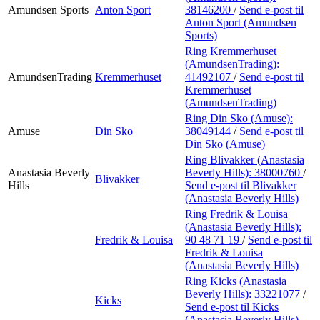
Amundsen Sports
Anton Sport
38146200
/
Send e-post
til
Anton Sport (Amundsen
Sports)
Ring Kremmerhuset
(AmundsenTrading):
AmundsenTrading
Kremmerhuset
41492107
/
Send e-post
til
Kremmerhuset
(AmundsenTrading)
Ring Din Sko (Amuse):
Amuse
Din Sko
38049144
/
Send e-post
til
Din Sko (Amuse)
Ring Blivakker (Anastasia
Anastasia Beverly
Beverly Hills):
38000760
/
Blivakker
Hills
Send e-post
til Blivakker
(Anastasia Beverly Hills)
Ring Fredrik & Louisa
(Anastasia Beverly Hills):
Fredrik & Louisa
90 48 71 19
/
Send e-post
til
Fredrik & Louisa
(Anastasia Beverly Hills)
Ring Kicks (Anastasia
Beverly Hills):
33221077
/
Kicks
Send e-post
til Kicks
(Anastasia Beverly Hills)