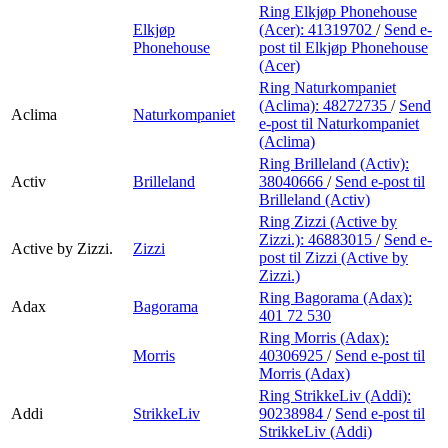
Ring Elkjøp Phonehouse
Elkjøp
(Acer):
41319702
/
Send e-
Phonehouse
post
til Elkjøp Phonehouse
(Acer)
Ring Naturkompaniet
(Aclima):
48272735
/
Send
Aclima
Naturkompaniet
e-post
til Naturkompaniet
(Aclima)
Ring Brilleland (Activ):
Activ
Brilleland
38040666
/
Send e-post
til
Brilleland (Activ)
Ring Zizzi (Active by
Zizzi.):
46883015
/
Send e-
Active by Zizzi.
Zizzi
post
til Zizzi (Active by
Zizzi.)
Ring Bagorama (Adax):
Adax
Bagorama
401 72 530
Ring Morris (Adax):
Morris
40306925
/
Send e-post
til
Morris (Adax)
Ring StrikkeLiv (Addi):
Addi
StrikkeLiv
90238984
/
Send e-post
til
StrikkeLiv (Addi)