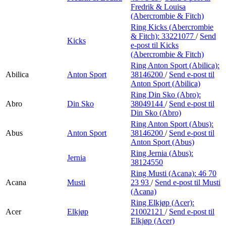
Fredrik & Louisa
(Abercrombie & Fitch)
Ring Kicks (Abercrombie
& Fitch):
33221077
/
Send
Kicks
e-post
til Kicks
(Abercrombie & Fitch)
Ring Anton Sport (Abilica):
Abilica
Anton Sport
38146200
/
Send e-post
til
Anton Sport (Abilica)
Ring Din Sko (Abro):
Abro
Din Sko
38049144
/
Send e-post
til
Din Sko (Abro)
Ring Anton Sport (Abus):
Abus
Anton Sport
38146200
/
Send e-post
til
Anton Sport (Abus)
Ring Jernia (Abus):
Jernia
38124550
Ring Musti (Acana):
46 70
Acana
Musti
23 93
/
Send e-post
til Musti
(Acana)
Ring Elkjøp (Acer):
Acer
Elkjøp
21002121
/
Send e-post
til
Elkjøp (Acer)