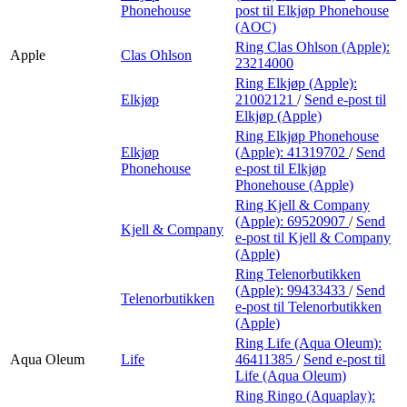
Phonehouse
post
til Elkjøp Phonehouse
(AOC)
Ring Clas Ohlson (Apple):
Apple
Clas Ohlson
23214000
Ring Elkjøp (Apple):
Elkjøp
21002121
/
Send e-post
til
Elkjøp (Apple)
Ring Elkjøp Phonehouse
Elkjøp
(Apple):
41319702
/
Send
Phonehouse
e-post
til Elkjøp
Phonehouse (Apple)
Ring Kjell & Company
(Apple):
69520907
/
Send
Kjell & Company
e-post
til Kjell & Company
(Apple)
Ring Telenorbutikken
(Apple):
99433433
/
Send
Telenorbutikken
e-post
til Telenorbutikken
(Apple)
Ring Life (Aqua Oleum):
Aqua Oleum
Life
46411385
/
Send e-post
til
Life (Aqua Oleum)
Ring Ringo (Aquaplay):