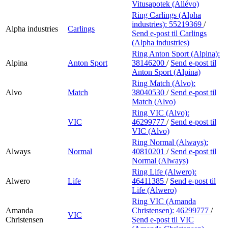
Vitusapotek (Allévo)
Ring Carlings (Alpha
industries):
55219369
/
Alpha industries
Carlings
Send e-post
til Carlings
(Alpha industries)
Ring Anton Sport (Alpina):
Alpina
Anton Sport
38146200
/
Send e-post
til
Anton Sport (Alpina)
Ring Match (Alvo):
Alvo
Match
38040530
/
Send e-post
til
Match (Alvo)
Ring VIC (Alvo):
VIC
46299777
/
Send e-post
til
VIC (Alvo)
Ring Normal (Always):
Always
Normal
40810201
/
Send e-post
til
Normal (Always)
Ring Life (Alwero):
Alwero
Life
46411385
/
Send e-post
til
Life (Alwero)
Ring VIC (Amanda
Amanda
Christensen):
46299777
/
VIC
Christensen
Send e-post
til VIC