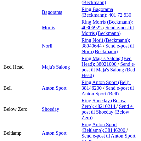
(Beckmann)
Ring Bagorama
Bagorama
(Beckmann):
401 72 530
Ring Morris (Beckmann):
Morris
40306925
/
Send e-post
til
Morris (Beckmann)
Ring Norli (Beckmann):
Norli
38040644
/
Send e-post
til
Norli (Beckmann)
Ring Maja's Salong (Bed
Head):
38021000
/
Send e-
Bed Head
Maja's Salong
post
til Maja's Salong (Bed
Head)
Ring Anton Sport (Bell):
Bell
Anton Sport
38146200
/
Send e-post
til
Anton Sport (Bell)
Ring Shoeday (Below
Zero):
48210214
/
Send e-
Below Zero
Shoeday
post
til Shoeday (Below
Zero)
Ring Anton Sport
(Beltlamp):
38146200
/
Beltlamp
Anton Sport
Send e-post
til Anton Sport