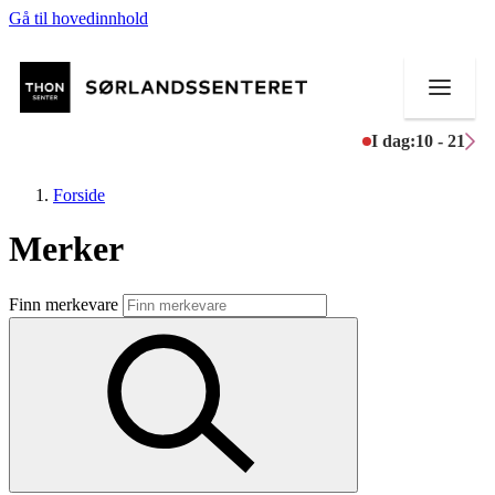
Gå til hovedinnhold
I dag:
10 - 21
Forside
Merker
Butikker
Finn merkevare
Mat og drikke
Helse
Aktiviteter
Tilbud