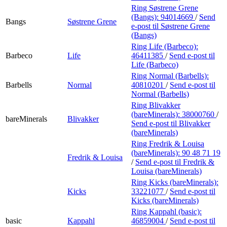
Ring Søstrene Grene
(Bangs):
94014669
/
Send
Bangs
Søstrene Grene
e-post
til Søstrene Grene
(Bangs)
Ring Life (Barbeco):
Barbeco
Life
46411385
/
Send e-post
til
Life (Barbeco)
Ring Normal (Barbells):
Barbells
Normal
40810201
/
Send e-post
til
Normal (Barbells)
Ring Blivakker
(bareMinerals):
38000760
/
bareMinerals
Blivakker
Send e-post
til Blivakker
(bareMinerals)
Ring Fredrik & Louisa
(bareMinerals):
90 48 71 19
Fredrik & Louisa
/
Send e-post
til Fredrik &
Louisa (bareMinerals)
Ring Kicks (bareMinerals):
Kicks
33221077
/
Send e-post
til
Kicks (bareMinerals)
Ring Kappahl (basic):
basic
Kappahl
46859004
/
Send e-post
til