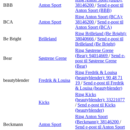
BBB
Anton Sport
38146200
/
Send e-post
til
Anton Sport (BBB)
Ring Anton Sport (BCA):
BCA
Anton Sport
38146200
/
Send e-post
til
Anton Sport (BCA)
Ring Brilleland (Be Bright):
Be Bright
Brilleland
38040666
/
Send e-post
til
Brilleland (Be Bright)
Ring Søstrene Grene
(Bear):
94014669
/
Send e-
Bear
Søstrene Grene
post
til Søstrene Grene
(Bear)
Ring Fredrik & Louisa
(beautyblender):
90 48 71
beautyblender
Fredrik & Louisa
19
/
Send e-post
til Fredrik
& Louisa (beautyblender)
Ring Kicks
(beautyblender):
33221077
Kicks
/
Send e-post
til Kicks
(beautyblender)
Ring Anton Sport
(Beckmann):
38146200
/
Beckmann
Anton Sport
Send e-post
til Anton Sport