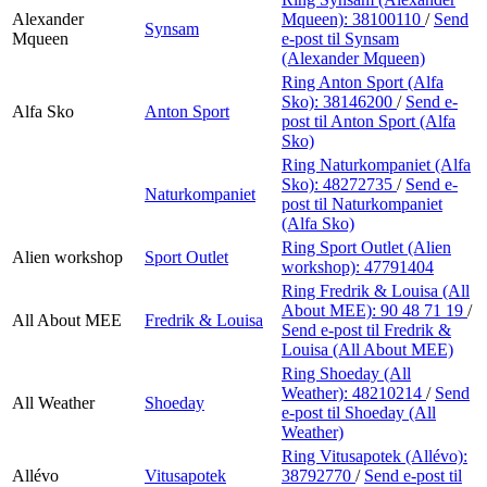
Alexander
Mqueen):
38100110
/
Send
Synsam
Mqueen
e-post
til Synsam
(Alexander Mqueen)
Ring Anton Sport (Alfa
Sko):
38146200
/
Send e-
Alfa Sko
Anton Sport
post
til Anton Sport (Alfa
Sko)
Ring Naturkompaniet (Alfa
Sko):
48272735
/
Send e-
Naturkompaniet
post
til Naturkompaniet
(Alfa Sko)
Ring Sport Outlet (Alien
Alien workshop
Sport Outlet
workshop):
47791404
Ring Fredrik & Louisa (All
About MEE):
90 48 71 19
/
All About MEE
Fredrik & Louisa
Send e-post
til Fredrik &
Louisa (All About MEE)
Ring Shoeday (All
Weather):
48210214
/
Send
All Weather
Shoeday
e-post
til Shoeday (All
Weather)
Ring Vitusapotek (Allévo):
Allévo
Vitusapotek
38792770
/
Send e-post
til