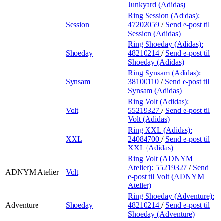
Junkyard (Adidas)
Ring Session (Adidas):
Session
47202059
/
Send e-post
til
Session (Adidas)
Ring Shoeday (Adidas):
Shoeday
48210214
/
Send e-post
til
Shoeday (Adidas)
Ring Synsam (Adidas):
Synsam
38100110
/
Send e-post
til
Synsam (Adidas)
Ring Volt (Adidas):
Volt
55219327
/
Send e-post
til
Volt (Adidas)
Ring XXL (Adidas):
XXL
24084700
/
Send e-post
til
XXL (Adidas)
Ring Volt (ADNYM
Atelier):
55219327
/
Send
ADNYM Atelier
Volt
e-post
til Volt (ADNYM
Atelier)
Ring Shoeday (Adventure):
Adventure
Shoeday
48210214
/
Send e-post
til
Shoeday (Adventure)