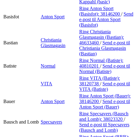
Kappahl (basic)
Ring Anton Sport
(Basisfot):
38146200
/
Send
Basisfot
Anton Sport
e-post
til Anton Sport
(Basisfot)
Ring Christiania
Glasmagasin (Bastian):
Christiania
Bastian
46633460
/
Send e-post
til
Glasmagasin
Christiania Glasmagasin
(Bastian)
Ring Normal (Batiste):
Batiste
Normal
40810201
/
Send e-post
til
Normal (Batiste)
Ring VITA (Batiste):
VITA
38120738
/
Send e-post
til
VITA (Batiste)
Ring Anton Sport (Bauer):
Bauer
Anton Sport
38146200
/
Send e-post
til
Anton Sport (Bauer)
Ring Specsavers (Bausch
and Lomb):
38023320
/
Bausch and Lomb
Specsavers
Send e-post
til Specsavers
(Bausch and Lomb)
Ring Anton Sport (BBB):