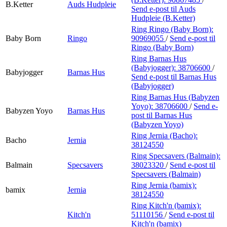
B.Ketter
Auds Hudpleie
Send e-post
til Auds
Hudpleie (B.Ketter)
Ring Ringo (Baby Born):
Baby Born
Ringo
90969055
/
Send e-post
til
Ringo (Baby Born)
Ring Barnas Hus
(Babyjogger):
38706600
/
Babyjogger
Barnas Hus
Send e-post
til Barnas Hus
(Babyjogger)
Ring Barnas Hus (Babyzen
Yoyo):
38706600
/
Send e-
Babyzen Yoyo
Barnas Hus
post
til Barnas Hus
(Babyzen Yoyo)
Ring Jernia (Bacho):
Bacho
Jernia
38124550
Ring Specsavers (Balmain):
Balmain
Specsavers
38023320
/
Send e-post
til
Specsavers (Balmain)
Ring Jernia (bamix):
bamix
Jernia
38124550
Ring Kitch'n (bamix):
Kitch'n
51110156
/
Send e-post
til
Kitch'n (bamix)