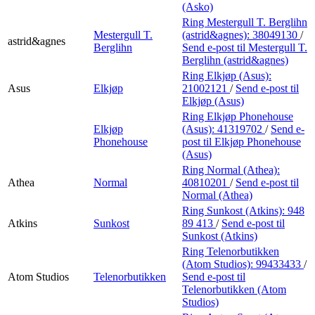
(Asko)
Ring Mestergull T. Berglihn
Mestergull T.
(astrid&agnes):
38049130
/
astrid&agnes
Berglihn
Send e-post
til Mestergull T.
Berglihn (astrid&agnes)
Ring Elkjøp (Asus):
Asus
Elkjøp
21002121
/
Send e-post
til
Elkjøp (Asus)
Ring Elkjøp Phonehouse
Elkjøp
(Asus):
41319702
/
Send e-
Phonehouse
post
til Elkjøp Phonehouse
(Asus)
Ring Normal (Athea):
Athea
Normal
40810201
/
Send e-post
til
Normal (Athea)
Ring Sunkost (Atkins):
948
Atkins
Sunkost
89 413
/
Send e-post
til
Sunkost (Atkins)
Ring Telenorbutikken
(Atom Studios):
99433433
/
Atom Studios
Telenorbutikken
Send e-post
til
Telenorbutikken (Atom
Studios)