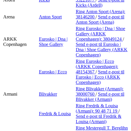
Kicks (Ardell)
Ring Anton Sport (Arena):
Arena
Anton Sport
38146200
/
Send e-post
til
Anton Sport (Arena)
Ring Eurosko | Dna | Shoe
Gallery (ARKK
ARKK
Eurosko | Dna |
Copenhagen):
38049124
/
Copenhagen
Shoe Gallery
Send e-post
til Eurosko |
Dna | Shoe Gallery (ARKK
Copenhagen)
Ring Eurosko | Ecco
(ARKK Copenhagen):
Eurosko | Ecco
48154367
/
Send e-post
til
Eurosko | Ecco (ARKK
Copenhagen)
Ring Blivakker (Armani):
Armani
Blivakker
38000760
/
Send e-post
til
Blivakker (Armani)
Ring Fredrik & Louisa
(Armani):
90 48 71 19
/
Fredrik & Louisa
Send e-post
til Fredrik &
Louisa (Armani)
Ring Mestergull T. Berglihn