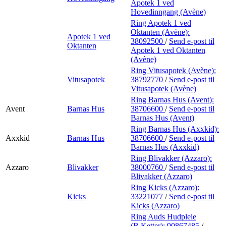
Apotek 1 ved
Hovedinngang (Avène)
Ring Apotek 1 ved
Oktanten (Avène):
Apotek 1 ved
38092500
/
Send e-post
til
Oktanten
Apotek 1 ved Oktanten
(Avène)
Ring Vitusapotek (Avène):
Vitusapotek
38792770
/
Send e-post
til
Vitusapotek (Avène)
Ring Barnas Hus (Avent):
Avent
Barnas Hus
38706600
/
Send e-post
til
Barnas Hus (Avent)
Ring Barnas Hus (Axxkid):
Axxkid
Barnas Hus
38706600
/
Send e-post
til
Barnas Hus (Axxkid)
Ring Blivakker (Azzaro):
Azzaro
Blivakker
38000760
/
Send e-post
til
Blivakker (Azzaro)
Ring Kicks (Azzaro):
Kicks
33221077
/
Send e-post
til
Kicks (Azzaro)
Ring Auds Hudpleie
(B.Ketter):
90867485
/