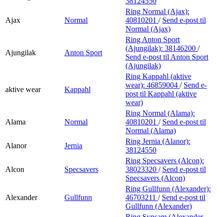
38124550
Ring Normal (Ajax):
Ajax
Normal
40810201
/
Send e-post
til
Normal (Ajax)
Ring Anton Sport
(Ajungilak):
38146200
/
Ajungilak
Anton Sport
Send e-post
til Anton Sport
(Ajungilak)
Ring Kappahl (aktive
wear):
46859004
/
Send e-
aktive wear
Kappahl
post
til Kappahl (aktive
wear)
Ring Normal (Alama):
Alama
Normal
40810201
/
Send e-post
til
Normal (Alama)
Ring Jernia (Alanor):
Alanor
Jernia
38124550
Ring Specsavers (Alcon):
Alcon
Specsavers
38023320
/
Send e-post
til
Specsavers (Alcon)
Ring Gullfunn (Alexander):
Alexander
Gullfunn
46703211
/
Send e-post
til
Gullfunn (Alexander)
Ring Synsam (Alexander