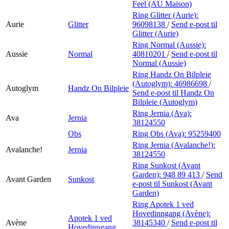
Feel (AU Maison)
Ring Glitter (Aurie):
Aurie
Glitter
96098138
/
Send e-post
til
Glitter (Aurie)
Ring Normal (Aussie):
Aussie
Normal
40810201
/
Send e-post
til
Normal (Aussie)
Ring Handz On Bilpleie
(Autoglym):
46986698
/
Autoglym
Handz On Bilpleie
Send e-post
til Handz On
Bilpleie (Autoglym)
Ring Jernia (Ava):
Ava
Jernia
38124550
Obs
Ring Obs (Ava):
95259400
Ring Jernia (Avalanche!):
Avalanche!
Jernia
38124550
Ring Sunkost (Avant
Garden):
948 89 413
/
Send
Avant Garden
Sunkost
e-post
til Sunkost (Avant
Garden)
Ring Apotek 1 ved
Hovedinngang (Avène):
Apotek 1 ved
Avène
38145340
/
Send e-post
til
Hovedinngang