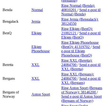
(Beltlamp)
Ring Normal (Benda):
Benda
Normal
40810201
/
Send e-post
til
Normal (Benda)
Ring Jernia (Bengalack):
Bengalack
Jernia
38124550
Ring Elkjøp (BenQ):
BenQ
Elkjøp
21002121
/
Send e-post
til
Elkjøp (BenQ)
Ring Elkjøp Phonehouse
Elkjøp
(BenQ):
41319702
/
Send
Phonehouse
e-post
til Elkjøp
Phonehouse (BenQ)
Ring XXL (Beretta):
Beretta
XXL
24084700
/
Send e-post
til
XXL (Beretta)
Ring XXL (Bergans):
Bergans
XXL
24084700
/
Send e-post
til
XXL (Bergans)
Ring Anton Sport (Bergans
Bergans of
of Norway):
38146200
/
Anton Sport
Norway
Send e-post
til Anton Sport
(Bergans of Norway)
Ring Sport Outlet