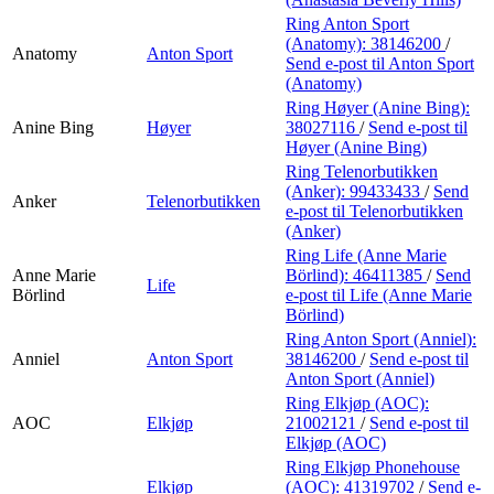
Ring Anton Sport
(Anatomy):
38146200
/
Anatomy
Anton Sport
Send e-post
til Anton Sport
(Anatomy)
Ring Høyer (Anine Bing):
Anine Bing
Høyer
38027116
/
Send e-post
til
Høyer (Anine Bing)
Ring Telenorbutikken
(Anker):
99433433
/
Send
Anker
Telenorbutikken
e-post
til Telenorbutikken
(Anker)
Ring Life (Anne Marie
Anne Marie
Börlind):
46411385
/
Send
Life
Börlind
e-post
til Life (Anne Marie
Börlind)
Ring Anton Sport (Anniel):
Anniel
Anton Sport
38146200
/
Send e-post
til
Anton Sport (Anniel)
Ring Elkjøp (AOC):
AOC
Elkjøp
21002121
/
Send e-post
til
Elkjøp (AOC)
Ring Elkjøp Phonehouse
Elkjøp
(AOC):
41319702
/
Send e-