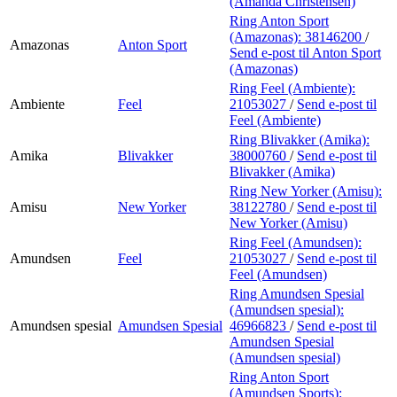
(Amanda Christensen)
Ring Anton Sport
(Amazonas):
38146200
/
Amazonas
Anton Sport
Send e-post
til Anton Sport
(Amazonas)
Ring Feel (Ambiente):
Ambiente
Feel
21053027
/
Send e-post
til
Feel (Ambiente)
Ring Blivakker (Amika):
Amika
Blivakker
38000760
/
Send e-post
til
Blivakker (Amika)
Ring New Yorker (Amisu):
Amisu
New Yorker
38122780
/
Send e-post
til
New Yorker (Amisu)
Ring Feel (Amundsen):
Amundsen
Feel
21053027
/
Send e-post
til
Feel (Amundsen)
Ring Amundsen Spesial
(Amundsen spesial):
Amundsen spesial
Amundsen Spesial
46966823
/
Send e-post
til
Amundsen Spesial
(Amundsen spesial)
Ring Anton Sport
(Amundsen Sports):