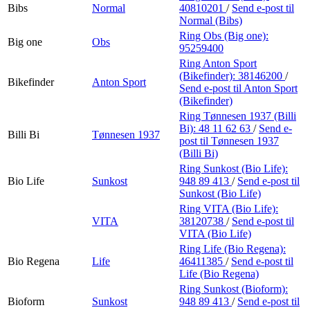
Bibs
Normal
40810201
/
Send e-post
til
Normal (Bibs)
Ring Obs (Big one):
Big one
Obs
95259400
Ring Anton Sport
(Bikefinder):
38146200
/
Bikefinder
Anton Sport
Send e-post
til Anton Sport
(Bikefinder)
Ring Tønnesen 1937 (Billi
Bi):
48 11 62 63
/
Send e-
Billi Bi
Tønnesen 1937
post
til Tønnesen 1937
(Billi Bi)
Ring Sunkost (Bio Life):
Bio Life
Sunkost
948 89 413
/
Send e-post
til
Sunkost (Bio Life)
Ring VITA (Bio Life):
VITA
38120738
/
Send e-post
til
VITA (Bio Life)
Ring Life (Bio Regena):
Bio Regena
Life
46411385
/
Send e-post
til
Life (Bio Regena)
Ring Sunkost (Bioform):
Bioform
Sunkost
948 89 413
/
Send e-post
til