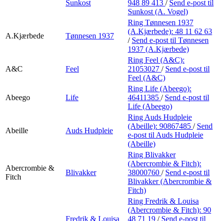
Sunkost
948 89 413
/
Send e-post
til
Sunkost (A. Vogel)
Ring Tønnesen 1937
(A.Kjærbede):
48 11 62 63
A.Kjærbede
Tønnesen 1937
/
Send e-post
til Tønnesen
1937 (A.Kjærbede)
Ring Feel (A&C):
A&C
Feel
21053027
/
Send e-post
til
Feel (A&C)
Ring Life (Abeego):
Abeego
Life
46411385
/
Send e-post
til
Life (Abeego)
Ring Auds Hudpleie
(Abeille):
90867485
/
Send
Abeille
Auds Hudpleie
e-post
til Auds Hudpleie
(Abeille)
Ring Blivakker
(Abercrombie & Fitch):
Abercrombie &
Blivakker
38000760
/
Send e-post
til
Fitch
Blivakker (Abercrombie &
Fitch)
Ring Fredrik & Louisa
(Abercrombie & Fitch):
90
Fredrik & Louisa
48 71 19
/
Send e-post
til