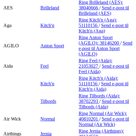
Ring Brilleland (AES):
AES
Brilleland
38040666
/
Send e-post
til
Brilleland (AES)
Ring Kitch'n (Aga):
Aga
Kitch'n
51110156
/
Send e-post
til
Kitch'n (Aga)
Ring Anton Sport
(AGILO):
38146200
/
Send
AGILO
Anton Sport
e-post
til Anton Sport
(AGILO)
Ring Feel (Aida):
Aida
Feel
21053027
/
Send e-post
til
Feel (Aida)
Ring Kitch'n (Aida):
Kitch'n
51110156
/
Send e-post
til
Kitch'n (Aida)
Ring Tilbords (Aida):
Tilbords
38702293
/
Send e-post
til
Tilbords (Aida)
Ring Normal (Air Wick):
Air Wick
Normal
40810201
/
Send e-post
til
Normal (Air Wick)
Ring Jernia (Airthings):
Airthings
Jernia