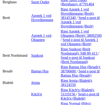
Berghaus
Sport Outlet
(Berghaus):
47791404
Ring Apotek 1 ved
Hovedinngang (Berit):
Apotek 1 ved
Berit
38145340
/
Send e-post
til
Hovedinngang
Apotek 1 ved
Hovedinngang (Berit)
Ring Apotek 1 ved
Apotek 1 ved
Oktanten (Berit):
38092500
Oktanten
/
Send e-post
til Apotek 1
ved Oktanten (Berit)
Ring Sunkost (Berit
Nordstrand):
948 89 413
/
Berit Nordstrand
Sunkost
Send e-post
til Sunkost
(Berit Nordstrand)
Ring Barnas Hus (Besafe):
Besafe
Barnas Hus
38706600
/
Send e-post
til
Barnas Hus (Besafe)
Ring Jernia (Bialetti):
Bialetti
Jernia
38124550
Ring Kitch'n (Bialetti):
Kitch'n
51110156
/
Send e-post
til
Kitch'n (Bialetti)
Ring Normal (Bibs):