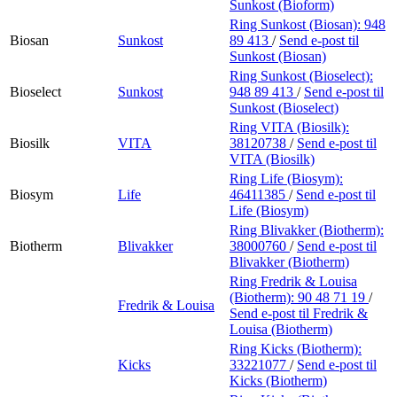
Sunkost (Bioform)
Ring Sunkost (Biosan):
948
Biosan
Sunkost
89 413
/
Send e-post
til
Sunkost (Biosan)
Ring Sunkost (Bioselect):
Bioselect
Sunkost
948 89 413
/
Send e-post
til
Sunkost (Bioselect)
Ring VITA (Biosilk):
Biosilk
VITA
38120738
/
Send e-post
til
VITA (Biosilk)
Ring Life (Biosym):
Biosym
Life
46411385
/
Send e-post
til
Life (Biosym)
Ring Blivakker (Biotherm):
Biotherm
Blivakker
38000760
/
Send e-post
til
Blivakker (Biotherm)
Ring Fredrik & Louisa
(Biotherm):
90 48 71 19
/
Fredrik & Louisa
Send e-post
til Fredrik &
Louisa (Biotherm)
Ring Kicks (Biotherm):
Kicks
33221077
/
Send e-post
til
Kicks (Biotherm)