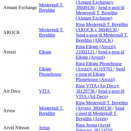
(Armani Exchange):
Mestergull T.
Armani Exchange
38049130
/
Send e-post
til
Berglihn
Mestergull T. Berglihn
(Armani Exchange)
Ring Mestergull T. Berglihn
Mestergull T.
(AROCK):
38049130
/
AROCK
Berglihn
Send e-post
til Mestergull T.
Berglihn (AROCK)
Ring Elkjøp (Arozzi):
Arozzi
Elkjøp
21002121
/
Send e-post
til
Elkjøp (Arozzi)
Ring Elkjøp Phonehouse
Elkjøp
(Arozzi):
41319702
/
Send
Phonehouse
e-post
til Elkjøp
Phonehouse (Arozzi)
Ring VITA (Art Deco):
Art Deco
VITA
38120738
/
Send e-post
til
VITA (Art Deco)
Ring Mestergull T. Berglihn
Mestergull T.
(Arven):
38049130
/
Send
Arven
Berglihn
e-post
til Mestergull T.
Berglihn (Arven)
Ring Jernia (Arvid
Arvid Nilsson
Jernia
Nilsson):
38124550