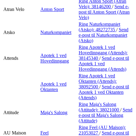
Ring Anton Sport (Atran
Velo):
38146200
/
Send e-
Atran Velo
Anton Sport
post
til Anton Sport (Atran
Velo)
Ring Naturkompaniet
(Atsko):
48272735
/
Send
Atsko
Naturkompaniet
e-post
til Naturkompaniet
(Atsko)
Ring Apotek 1 ved
Hovedinngang (Attends):
Apotek 1 ved
Attends
38145340
/
Send e-post
til
Hovedinngang
Apotek 1 ved
Hovedinngang (Attends)
Ring Apotek 1 ved
Oktanten (Attends):
Apotek 1 ved
38092500
/
Send e-post
til
Oktanten
Apotek 1 ved Oktanten
(Attends)
Ring Maja's Salong
(Attitude):
38021000
/
Send
Attitude
Maja's Salong
e-post
til Maja's Salong
(Attitude)
Ring Feel (AU Maison):
AU Maison
Feel
21053027
/
Send e-post
til