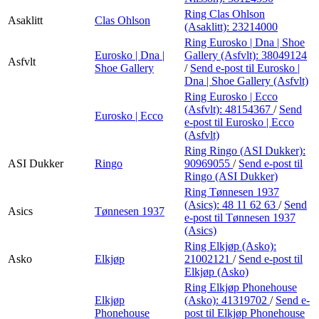
Ring Clas Ohlson
Asaklitt
Clas Ohlson
(Asaklitt):
23214000
Ring Eurosko | Dna | Shoe
Eurosko | Dna |
Gallery (Asfvlt):
38049124
Asfvlt
Shoe Gallery
/
Send e-post
til Eurosko |
Dna | Shoe Gallery (Asfvlt)
Ring Eurosko | Ecco
(Asfvlt):
48154367
/
Send
Eurosko | Ecco
e-post
til Eurosko | Ecco
(Asfvlt)
Ring Ringo (ASI Dukker):
ASI Dukker
Ringo
90969055
/
Send e-post
til
Ringo (ASI Dukker)
Ring Tønnesen 1937
(Asics):
48 11 62 63
/
Send
Asics
Tønnesen 1937
e-post
til Tønnesen 1937
(Asics)
Ring Elkjøp (Asko):
Asko
Elkjøp
21002121
/
Send e-post
til
Elkjøp (Asko)
Ring Elkjøp Phonehouse
Elkjøp
(Asko):
41319702
/
Send e-
Phonehouse
post
til Elkjøp Phonehouse