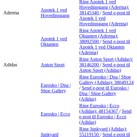
Ring Apotek 1 ved
Hovedinngang (Aderma):
Apotek 1 ved
Aderma
38145340
/
Send e-post
til
Hovedinngang
Apotek 1 ved
Hovedinngang (Aderma)
Ring Apotek 1 ved
Oktanten (Aderma):
Apotek 1 ved
38092500
/
Send e-post
til
Oktanten
Apotek 1 ved Oktanten
(Aderma)
Ring Anton Sport (Adidas):
Adidas
Anton Sport
38146200
/
Send e-post
til
Anton Sport (Adidas)
Ring Eurosko | Dna | Shoe
Gallery (Adidas):
38049124
Eurosko | Dna |
/
Send e-post
til Eurosko |
Shoe Gallery
Dna | Shoe Gallery
(Adidas)
Ring Eurosko | Ecco
(Adidas):
48154367
/
Send
Eurosko | Ecco
e-post
til Eurosko | Ecco
(Adidas)
Ring Junkyard (Adidas):
Junkyard
55219150
/
Send e-post
til