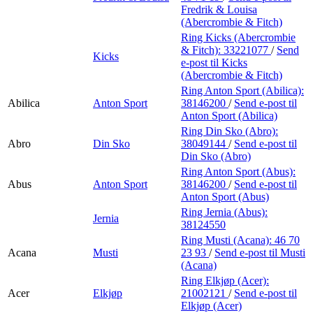
Fredrik & Louisa
(Abercrombie & Fitch)
Ring Kicks (Abercrombie
& Fitch):
33221077
/
Send
Kicks
e-post
til Kicks
(Abercrombie & Fitch)
Ring Anton Sport (Abilica):
Abilica
Anton Sport
38146200
/
Send e-post
til
Anton Sport (Abilica)
Ring Din Sko (Abro):
Abro
Din Sko
38049144
/
Send e-post
til
Din Sko (Abro)
Ring Anton Sport (Abus):
Abus
Anton Sport
38146200
/
Send e-post
til
Anton Sport (Abus)
Ring Jernia (Abus):
Jernia
38124550
Ring Musti (Acana):
46 70
Acana
Musti
23 93
/
Send e-post
til Musti
(Acana)
Ring Elkjøp (Acer):
Acer
Elkjøp
21002121
/
Send e-post
til
Elkjøp (Acer)