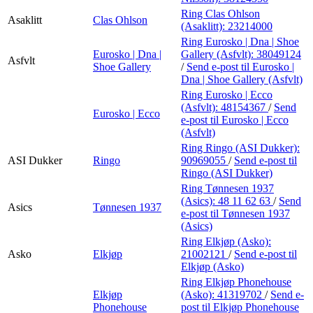
Ring Clas Ohlson
Asaklitt
Clas Ohlson
(Asaklitt):
23214000
Ring Eurosko | Dna | Shoe
Eurosko | Dna |
Gallery (Asfvlt):
38049124
Asfvlt
Shoe Gallery
/
Send e-post
til Eurosko |
Dna | Shoe Gallery (Asfvlt)
Ring Eurosko | Ecco
(Asfvlt):
48154367
/
Send
Eurosko | Ecco
e-post
til Eurosko | Ecco
(Asfvlt)
Ring Ringo (ASI Dukker):
ASI Dukker
Ringo
90969055
/
Send e-post
til
Ringo (ASI Dukker)
Ring Tønnesen 1937
(Asics):
48 11 62 63
/
Send
Asics
Tønnesen 1937
e-post
til Tønnesen 1937
(Asics)
Ring Elkjøp (Asko):
Asko
Elkjøp
21002121
/
Send e-post
til
Elkjøp (Asko)
Ring Elkjøp Phonehouse
Elkjøp
(Asko):
41319702
/
Send e-
Phonehouse
post
til Elkjøp Phonehouse