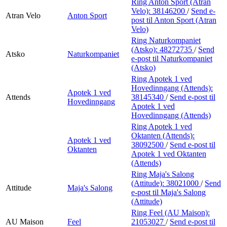
Ring Anton Sport (Atran
Velo):
38146200
/
Send e-
Atran Velo
Anton Sport
post
til Anton Sport (Atran
Velo)
Ring Naturkompaniet
(Atsko):
48272735
/
Send
Atsko
Naturkompaniet
e-post
til Naturkompaniet
(Atsko)
Ring Apotek 1 ved
Hovedinngang (Attends):
Apotek 1 ved
Attends
38145340
/
Send e-post
til
Hovedinngang
Apotek 1 ved
Hovedinngang (Attends)
Ring Apotek 1 ved
Oktanten (Attends):
Apotek 1 ved
38092500
/
Send e-post
til
Oktanten
Apotek 1 ved Oktanten
(Attends)
Ring Maja's Salong
(Attitude):
38021000
/
Send
Attitude
Maja's Salong
e-post
til Maja's Salong
(Attitude)
Ring Feel (AU Maison):
AU Maison
Feel
21053027
/
Send e-post
til