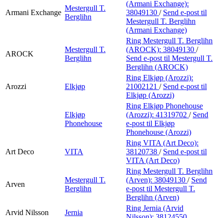
(Armani Exchange):
Mestergull T.
Armani Exchange
38049130
/
Send e-post
til
Berglihn
Mestergull T. Berglihn
(Armani Exchange)
Ring Mestergull T. Berglihn
Mestergull T.
(AROCK):
38049130
/
AROCK
Berglihn
Send e-post
til Mestergull T.
Berglihn (AROCK)
Ring Elkjøp (Arozzi):
Arozzi
Elkjøp
21002121
/
Send e-post
til
Elkjøp (Arozzi)
Ring Elkjøp Phonehouse
Elkjøp
(Arozzi):
41319702
/
Send
Phonehouse
e-post
til Elkjøp
Phonehouse (Arozzi)
Ring VITA (Art Deco):
Art Deco
VITA
38120738
/
Send e-post
til
VITA (Art Deco)
Ring Mestergull T. Berglihn
Mestergull T.
(Arven):
38049130
/
Send
Arven
Berglihn
e-post
til Mestergull T.
Berglihn (Arven)
Ring Jernia (Arvid
Arvid Nilsson
Jernia
Nilsson):
38124550