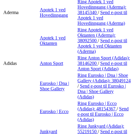
Ring Apotek 1 ved
Hovedinngang (Aderma):
Apotek 1 ved
Aderma
38145340
/
Send e-post
til
Hovedinngang
Apotek 1 ved
Hovedinngang (Aderma)
Ring Apotek 1 ved
Oktanten (Aderma):
Apotek 1 ved
38092500
/
Send e-post
til
Oktanten
Apotek 1 ved Oktanten
(Aderma)
Ring Anton Sport (Adidas):
Adidas
Anton Sport
38146200
/
Send e-post
til
Anton Sport (Adidas)
Ring Eurosko | Dna | Shoe
Gallery (Adidas):
38049124
Eurosko | Dna |
/
Send e-post
til Eurosko |
Shoe Gallery
Dna | Shoe Gallery
(Adidas)
Ring Eurosko | Ecco
(Adidas):
48154367
/
Send
Eurosko | Ecco
e-post
til Eurosko | Ecco
(Adidas)
Ring Junkyard (Adidas):
Junkyard
55219150
/
Send e-post
til