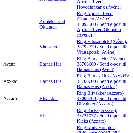
Apotek 1 ved
Hovedinngang (Avène)
Ring Apotek 1 ved
Oktanten (Avène):
Apotek 1 ved
38092500
/
Send e-post
til
Oktanten
Apotek 1 ved Oktanten
(Avène)
Ring Vitusapotek (Avène):
Vitusapotek
38792770
/
Send e-post
til
Vitusapotek (Avène)
Ring Barnas Hus (Avent):
Avent
Barnas Hus
38706600
/
Send e-post
til
Barnas Hus (Avent)
Ring Barnas Hus (Axxkid):
Axxkid
Barnas Hus
38706600
/
Send e-post
til
Barnas Hus (Axxkid)
Ring Blivakker (Azzaro):
Azzaro
Blivakker
38000760
/
Send e-post
til
Blivakker (Azzaro)
Ring Kicks (Azzaro):
Kicks
33221077
/
Send e-post
til
Kicks (Azzaro)
Ring Auds Hudpleie
(B.Ketter):
90867485
/