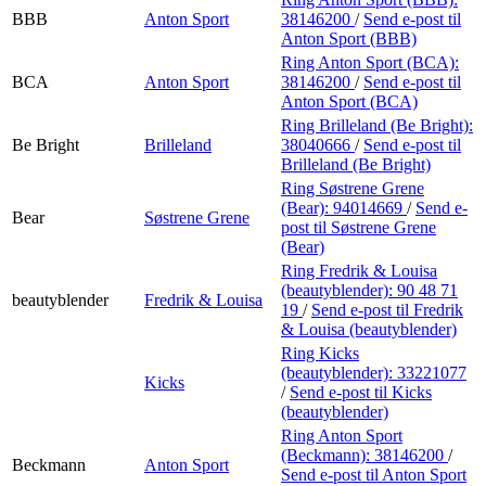
BBB
Anton Sport
38146200
/
Send e-post
til
Anton Sport (BBB)
Ring Anton Sport (BCA):
BCA
Anton Sport
38146200
/
Send e-post
til
Anton Sport (BCA)
Ring Brilleland (Be Bright):
Be Bright
Brilleland
38040666
/
Send e-post
til
Brilleland (Be Bright)
Ring Søstrene Grene
(Bear):
94014669
/
Send e-
Bear
Søstrene Grene
post
til Søstrene Grene
(Bear)
Ring Fredrik & Louisa
(beautyblender):
90 48 71
beautyblender
Fredrik & Louisa
19
/
Send e-post
til Fredrik
& Louisa (beautyblender)
Ring Kicks
(beautyblender):
33221077
Kicks
/
Send e-post
til Kicks
(beautyblender)
Ring Anton Sport
(Beckmann):
38146200
/
Beckmann
Anton Sport
Send e-post
til Anton Sport