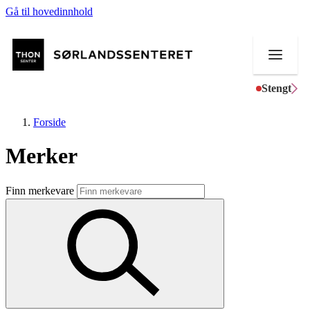
Gå til hovedinnhold
Stengt
Forside
Merker
Butikker
Finn merkevare
Mat og drikke
Helse
Aktiviteter
Tilbud