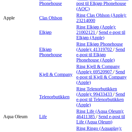
Phonehouse
post
til Elkjøp Phonehouse
(AOC)
Ring Clas Ohlson (Apple):
Apple
Clas Ohlson
23214000
Ring Elkjøp (Apple):
Elkjøp
21002121
/
Send e-post
til
Elkjøp (Apple)
Ring Elkjøp Phonehouse
Elkjøp
(Apple):
41319702
/
Send
Phonehouse
e-post
til Elkjøp
Phonehouse (Apple)
Ring Kjell & Company
(Apple):
69520907
/
Send
Kjell & Company
e-post
til Kjell & Company
(Apple)
Ring Telenorbutikken
(Apple):
99433433
/
Send
Telenorbutikken
e-post
til Telenorbutikken
(Apple)
Ring Life (Aqua Oleum):
Aqua Oleum
Life
46411385
/
Send e-post
til
Life (Aqua Oleum)
Ring Ringo (Aquaplay):