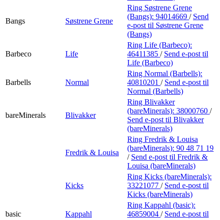
Ring Søstrene Grene
(Bangs):
94014669
/
Send
Bangs
Søstrene Grene
e-post
til Søstrene Grene
(Bangs)
Ring Life (Barbeco):
Barbeco
Life
46411385
/
Send e-post
til
Life (Barbeco)
Ring Normal (Barbells):
Barbells
Normal
40810201
/
Send e-post
til
Normal (Barbells)
Ring Blivakker
(bareMinerals):
38000760
/
bareMinerals
Blivakker
Send e-post
til Blivakker
(bareMinerals)
Ring Fredrik & Louisa
(bareMinerals):
90 48 71 19
Fredrik & Louisa
/
Send e-post
til Fredrik &
Louisa (bareMinerals)
Ring Kicks (bareMinerals):
Kicks
33221077
/
Send e-post
til
Kicks (bareMinerals)
Ring Kappahl (basic):
basic
Kappahl
46859004
/
Send e-post
til