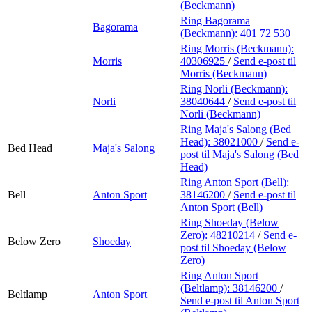
(Beckmann)
Ring Bagorama
Bagorama
(Beckmann):
401 72 530
Ring Morris (Beckmann):
Morris
40306925
/
Send e-post
til
Morris (Beckmann)
Ring Norli (Beckmann):
Norli
38040644
/
Send e-post
til
Norli (Beckmann)
Ring Maja's Salong (Bed
Head):
38021000
/
Send e-
Bed Head
Maja's Salong
post
til Maja's Salong (Bed
Head)
Ring Anton Sport (Bell):
Bell
Anton Sport
38146200
/
Send e-post
til
Anton Sport (Bell)
Ring Shoeday (Below
Zero):
48210214
/
Send e-
Below Zero
Shoeday
post
til Shoeday (Below
Zero)
Ring Anton Sport
(Beltlamp):
38146200
/
Beltlamp
Anton Sport
Send e-post
til Anton Sport