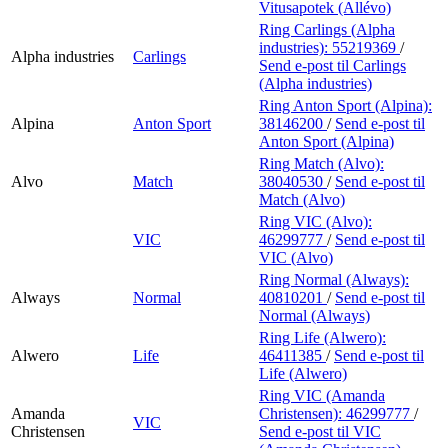
Vitusapotek (Allévo)
Ring Carlings (Alpha
industries):
55219369
/
Alpha industries
Carlings
Send e-post
til Carlings
(Alpha industries)
Ring Anton Sport (Alpina):
Alpina
Anton Sport
38146200
/
Send e-post
til
Anton Sport (Alpina)
Ring Match (Alvo):
Alvo
Match
38040530
/
Send e-post
til
Match (Alvo)
Ring VIC (Alvo):
VIC
46299777
/
Send e-post
til
VIC (Alvo)
Ring Normal (Always):
Always
Normal
40810201
/
Send e-post
til
Normal (Always)
Ring Life (Alwero):
Alwero
Life
46411385
/
Send e-post
til
Life (Alwero)
Ring VIC (Amanda
Amanda
Christensen):
46299777
/
VIC
Christensen
Send e-post
til VIC