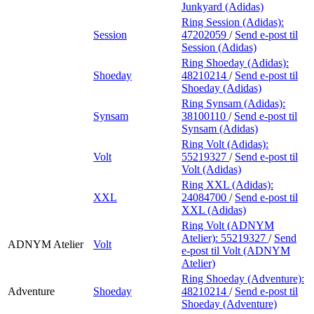
Junkyard (Adidas)
Ring Session (Adidas):
Session
47202059
/
Send e-post
til
Session (Adidas)
Ring Shoeday (Adidas):
Shoeday
48210214
/
Send e-post
til
Shoeday (Adidas)
Ring Synsam (Adidas):
Synsam
38100110
/
Send e-post
til
Synsam (Adidas)
Ring Volt (Adidas):
Volt
55219327
/
Send e-post
til
Volt (Adidas)
Ring XXL (Adidas):
XXL
24084700
/
Send e-post
til
XXL (Adidas)
Ring Volt (ADNYM
Atelier):
55219327
/
Send
ADNYM Atelier
Volt
e-post
til Volt (ADNYM
Atelier)
Ring Shoeday (Adventure):
Adventure
Shoeday
48210214
/
Send e-post
til
Shoeday (Adventure)