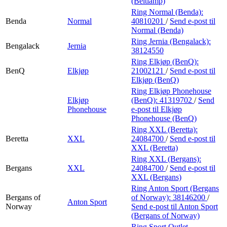
(Beltlamp)
Ring Normal (Benda):
Benda
Normal
40810201
/
Send e-post
til
Normal (Benda)
Ring Jernia (Bengalack):
Bengalack
Jernia
38124550
Ring Elkjøp (BenQ):
BenQ
Elkjøp
21002121
/
Send e-post
til
Elkjøp (BenQ)
Ring Elkjøp Phonehouse
Elkjøp
(BenQ):
41319702
/
Send
Phonehouse
e-post
til Elkjøp
Phonehouse (BenQ)
Ring XXL (Beretta):
Beretta
XXL
24084700
/
Send e-post
til
XXL (Beretta)
Ring XXL (Bergans):
Bergans
XXL
24084700
/
Send e-post
til
XXL (Bergans)
Ring Anton Sport (Bergans
Bergans of
of Norway):
38146200
/
Anton Sport
Norway
Send e-post
til Anton Sport
(Bergans of Norway)
Ring Sport Outlet