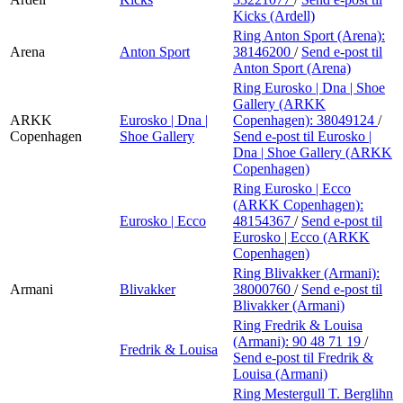
Kicks (Ardell)
Ring Anton Sport (Arena):
Arena
Anton Sport
38146200
/
Send e-post
til
Anton Sport (Arena)
Ring Eurosko | Dna | Shoe
Gallery (ARKK
ARKK
Eurosko | Dna |
Copenhagen):
38049124
/
Copenhagen
Shoe Gallery
Send e-post
til Eurosko |
Dna | Shoe Gallery (ARKK
Copenhagen)
Ring Eurosko | Ecco
(ARKK Copenhagen):
Eurosko | Ecco
48154367
/
Send e-post
til
Eurosko | Ecco (ARKK
Copenhagen)
Ring Blivakker (Armani):
Armani
Blivakker
38000760
/
Send e-post
til
Blivakker (Armani)
Ring Fredrik & Louisa
(Armani):
90 48 71 19
/
Fredrik & Louisa
Send e-post
til Fredrik &
Louisa (Armani)
Ring Mestergull T. Berglihn