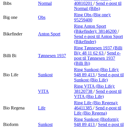
Bibs
Normal
40810201
/
Send e-post
til
Normal (Bibs)
Ring Obs (Big one):
Big one
Obs
95259400
Ring Anton Sport
(Bikefinder):
38146200
/
Bikefinder
Anton Sport
Send e-post
til Anton Sport
(Bikefinder)
Ring Tønnesen 1937 (Billi
Bi):
48 11 62 63
/
Send e-
Billi Bi
Tønnesen 1937
post
til Tønnesen 1937
(Billi Bi)
Ring Sunkost (Bio Life):
Bio Life
Sunkost
948 89 413
/
Send e-post
til
Sunkost (Bio Life)
Ring VITA (Bio Life):
VITA
38120738
/
Send e-post
til
VITA (Bio Life)
Ring Life (Bio Regena):
Bio Regena
Life
46411385
/
Send e-post
til
Life (Bio Regena)
Ring Sunkost (Bioform):
Bioform
Sunkost
948 89 413
/
Send e-post
til