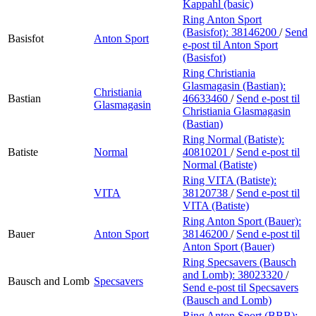
Kappahl (basic)
Ring Anton Sport
(Basisfot):
38146200
/
Send
Basisfot
Anton Sport
e-post
til Anton Sport
(Basisfot)
Ring Christiania
Glasmagasin (Bastian):
Christiania
Bastian
46633460
/
Send e-post
til
Glasmagasin
Christiania Glasmagasin
(Bastian)
Ring Normal (Batiste):
Batiste
Normal
40810201
/
Send e-post
til
Normal (Batiste)
Ring VITA (Batiste):
VITA
38120738
/
Send e-post
til
VITA (Batiste)
Ring Anton Sport (Bauer):
Bauer
Anton Sport
38146200
/
Send e-post
til
Anton Sport (Bauer)
Ring Specsavers (Bausch
and Lomb):
38023320
/
Bausch and Lomb
Specsavers
Send e-post
til Specsavers
(Bausch and Lomb)
Ring Anton Sport (BBB):