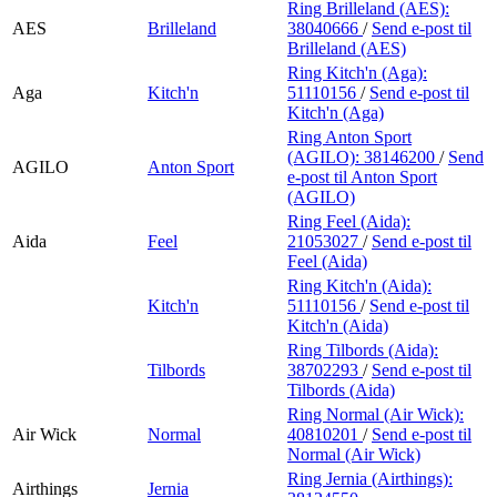
Ring Brilleland (AES):
AES
Brilleland
38040666
/
Send e-post
til
Brilleland (AES)
Ring Kitch'n (Aga):
Aga
Kitch'n
51110156
/
Send e-post
til
Kitch'n (Aga)
Ring Anton Sport
(AGILO):
38146200
/
Send
AGILO
Anton Sport
e-post
til Anton Sport
(AGILO)
Ring Feel (Aida):
Aida
Feel
21053027
/
Send e-post
til
Feel (Aida)
Ring Kitch'n (Aida):
Kitch'n
51110156
/
Send e-post
til
Kitch'n (Aida)
Ring Tilbords (Aida):
Tilbords
38702293
/
Send e-post
til
Tilbords (Aida)
Ring Normal (Air Wick):
Air Wick
Normal
40810201
/
Send e-post
til
Normal (Air Wick)
Ring Jernia (Airthings):
Airthings
Jernia