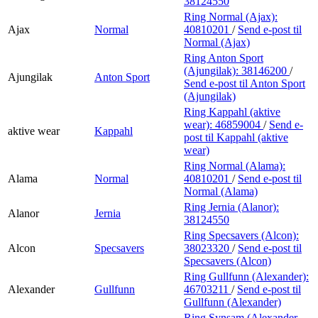
38124550
Ring Normal (Ajax):
Ajax
Normal
40810201
/
Send e-post
til
Normal (Ajax)
Ring Anton Sport
(Ajungilak):
38146200
/
Ajungilak
Anton Sport
Send e-post
til Anton Sport
(Ajungilak)
Ring Kappahl (aktive
wear):
46859004
/
Send e-
aktive wear
Kappahl
post
til Kappahl (aktive
wear)
Ring Normal (Alama):
Alama
Normal
40810201
/
Send e-post
til
Normal (Alama)
Ring Jernia (Alanor):
Alanor
Jernia
38124550
Ring Specsavers (Alcon):
Alcon
Specsavers
38023320
/
Send e-post
til
Specsavers (Alcon)
Ring Gullfunn (Alexander):
Alexander
Gullfunn
46703211
/
Send e-post
til
Gullfunn (Alexander)
Ring Synsam (Alexander