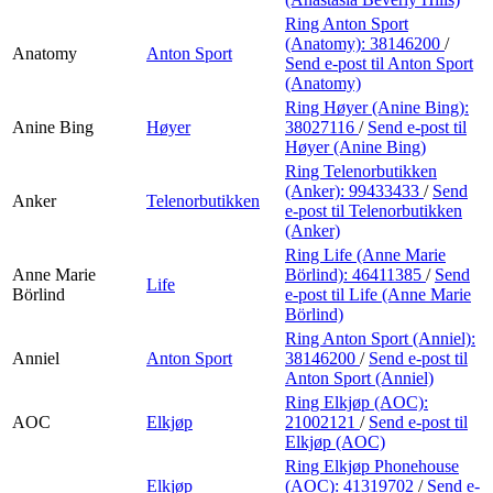
Ring Anton Sport
(Anatomy):
38146200
/
Anatomy
Anton Sport
Send e-post
til Anton Sport
(Anatomy)
Ring Høyer (Anine Bing):
Anine Bing
Høyer
38027116
/
Send e-post
til
Høyer (Anine Bing)
Ring Telenorbutikken
(Anker):
99433433
/
Send
Anker
Telenorbutikken
e-post
til Telenorbutikken
(Anker)
Ring Life (Anne Marie
Anne Marie
Börlind):
46411385
/
Send
Life
Börlind
e-post
til Life (Anne Marie
Börlind)
Ring Anton Sport (Anniel):
Anniel
Anton Sport
38146200
/
Send e-post
til
Anton Sport (Anniel)
Ring Elkjøp (AOC):
AOC
Elkjøp
21002121
/
Send e-post
til
Elkjøp (AOC)
Ring Elkjøp Phonehouse
Elkjøp
(AOC):
41319702
/
Send e-