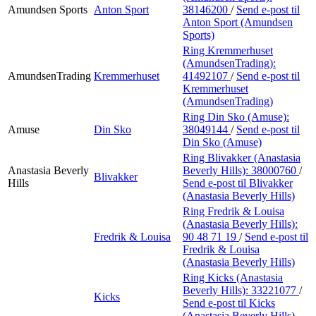
Amundsen Sports
Anton Sport
38146200
/
Send e-post
til
Anton Sport (Amundsen
Sports)
Ring Kremmerhuset
(AmundsenTrading):
AmundsenTrading
Kremmerhuset
41492107
/
Send e-post
til
Kremmerhuset
(AmundsenTrading)
Ring Din Sko (Amuse):
Amuse
Din Sko
38049144
/
Send e-post
til
Din Sko (Amuse)
Ring Blivakker (Anastasia
Anastasia Beverly
Beverly Hills):
38000760
/
Blivakker
Hills
Send e-post
til Blivakker
(Anastasia Beverly Hills)
Ring Fredrik & Louisa
(Anastasia Beverly Hills):
Fredrik & Louisa
90 48 71 19
/
Send e-post
til
Fredrik & Louisa
(Anastasia Beverly Hills)
Ring Kicks (Anastasia
Beverly Hills):
33221077
/
Kicks
Send e-post
til Kicks
(Anastasia Beverly Hills)