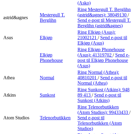
(Asko)
Ring Mestergull T. Berglihn
Mestergull T.
(astrid&agnes):
38049130
/
astrid&agnes
Berglihn
Send e-post
til Mestergull T.
Berglihn (astrid&agnes)
Ring Elkjøp (Asus):
Asus
Elkjøp
21002121
/
Send e-post
til
Elkjøp (Asus)
Ring Elkjøp Phonehouse
Elkjøp
(Asus):
41319702
/
Send e-
Phonehouse
post
til Elkjøp Phonehouse
(Asus)
Ring Normal (Athea):
Athea
Normal
40810201
/
Send e-post
til
Normal (Athea)
Ring Sunkost (Atkins):
948
Atkins
Sunkost
89 413
/
Send e-post
til
Sunkost (Atkins)
Ring Telenorbutikken
(Atom Studios):
99433433
/
Atom Studios
Telenorbutikken
Send e-post
til
Telenorbutikken (Atom
Studios)