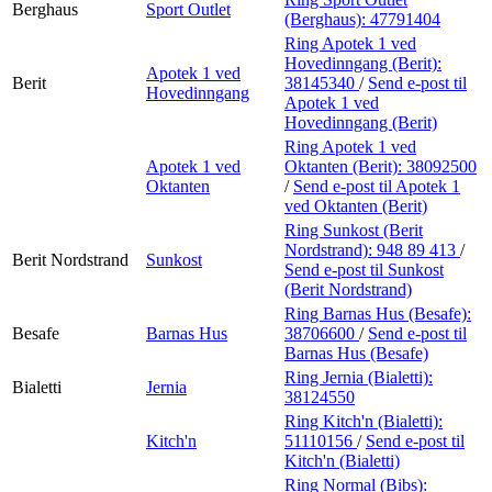
Berghaus
Sport Outlet
(Berghaus):
47791404
Ring Apotek 1 ved
Hovedinngang (Berit):
Apotek 1 ved
Berit
38145340
/
Send e-post
til
Hovedinngang
Apotek 1 ved
Hovedinngang (Berit)
Ring Apotek 1 ved
Apotek 1 ved
Oktanten (Berit):
38092500
Oktanten
/
Send e-post
til Apotek 1
ved Oktanten (Berit)
Ring Sunkost (Berit
Nordstrand):
948 89 413
/
Berit Nordstrand
Sunkost
Send e-post
til Sunkost
(Berit Nordstrand)
Ring Barnas Hus (Besafe):
Besafe
Barnas Hus
38706600
/
Send e-post
til
Barnas Hus (Besafe)
Ring Jernia (Bialetti):
Bialetti
Jernia
38124550
Ring Kitch'n (Bialetti):
Kitch'n
51110156
/
Send e-post
til
Kitch'n (Bialetti)
Ring Normal (Bibs):