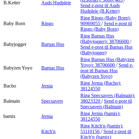
B.Ketter
Auds Hudpleie
Send e-post
til Auds
Hudpleie (B.Ketter)
Ring Ringo (Baby Born):
Baby Born
Ringo
90969055
/
Send e-post
til
Ringo (Baby Born)
Ring Barnas Hus
(Babyjogger):
38706600
/
Babyjogger
Barnas Hus
Send e-post
til Barnas Hus
(Babyjogger)
Ring Barnas Hus (Babyzen
Yoyo):
38706600
/
Send e-
Babyzen Yoyo
Barnas Hus
post
til Barnas Hus
(Babyzen Yoyo)
Ring Jernia (Bacho):
Bacho
Jernia
38124550
Ring Specsavers (Balmain):
Balmain
Specsavers
38023320
/
Send e-post
til
Specsavers (Balmain)
Ring Jernia (bamix):
bamix
Jernia
38124550
Ring Kitch'n (bamix):
Kitch'n
51110156
/
Send e-post
til
Kitch'n (bamix)