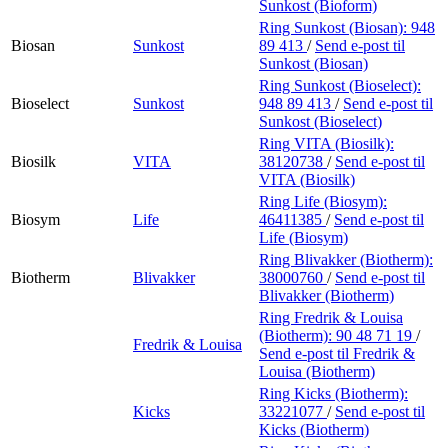
Sunkost (Bioform)
Ring Sunkost (Biosan):
948
Biosan
Sunkost
89 413
/
Send e-post
til
Sunkost (Biosan)
Ring Sunkost (Bioselect):
Bioselect
Sunkost
948 89 413
/
Send e-post
til
Sunkost (Bioselect)
Ring VITA (Biosilk):
Biosilk
VITA
38120738
/
Send e-post
til
VITA (Biosilk)
Ring Life (Biosym):
Biosym
Life
46411385
/
Send e-post
til
Life (Biosym)
Ring Blivakker (Biotherm):
Biotherm
Blivakker
38000760
/
Send e-post
til
Blivakker (Biotherm)
Ring Fredrik & Louisa
(Biotherm):
90 48 71 19
/
Fredrik & Louisa
Send e-post
til Fredrik &
Louisa (Biotherm)
Ring Kicks (Biotherm):
Kicks
33221077
/
Send e-post
til
Kicks (Biotherm)