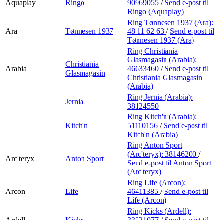
Aquaplay
Ringo
90969055
/
Send e-post
til
Ringo (Aquaplay)
Ring Tønnesen 1937 (Ara):
Ara
Tønnesen 1937
48 11 62 63
/
Send e-post
til
Tønnesen 1937 (Ara)
Ring Christiania
Glasmagasin (Arabia):
Christiania
Arabia
46633460
/
Send e-post
til
Glasmagasin
Christiania Glasmagasin
(Arabia)
Ring Jernia (Arabia):
Jernia
38124550
Ring Kitch'n (Arabia):
Kitch'n
51110156
/
Send e-post
til
Kitch'n (Arabia)
Ring Anton Sport
(Arc'teryx):
38146200
/
Arc'teryx
Anton Sport
Send e-post
til Anton Sport
(Arc'teryx)
Ring Life (Arcon):
Arcon
Life
46411385
/
Send e-post
til
Life (Arcon)
Ring Kicks (Ardell):
Ardell
Kicks
33221077
/
Send e-post
til