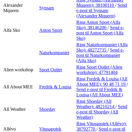
Alexander
Mqueen):
38100110
/
Send
Synsam
Mqueen
e-post
til Synsam
(Alexander Mqueen)
Ring Anton Sport (Alfa
Sko):
38146200
/
Send e-
Alfa Sko
Anton Sport
post
til Anton Sport (Alfa
Sko)
Ring Naturkompaniet (Alfa
Sko):
48272735
/
Send e-
Naturkompaniet
post
til Naturkompaniet
(Alfa Sko)
Ring Sport Outlet (Alien
Alien workshop
Sport Outlet
workshop):
47791404
Ring Fredrik & Louisa (All
About MEE):
90 48 71 19
/
All About MEE
Fredrik & Louisa
Send e-post
til Fredrik &
Louisa (All About MEE)
Ring Shoeday (All
Weather):
48210214
/
Send
All Weather
Shoeday
e-post
til Shoeday (All
Weather)
Ring Vitusapotek (Allévo):
Allévo
Vitusapotek
38792770
/
Send e-post
til