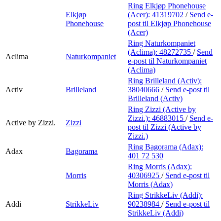
Ring Elkjøp Phonehouse
Elkjøp
(Acer):
41319702
/
Send e-
Phonehouse
post
til Elkjøp Phonehouse
(Acer)
Ring Naturkompaniet
(Aclima):
48272735
/
Send
Aclima
Naturkompaniet
e-post
til Naturkompaniet
(Aclima)
Ring Brilleland (Activ):
Activ
Brilleland
38040666
/
Send e-post
til
Brilleland (Activ)
Ring Zizzi (Active by
Zizzi.):
46883015
/
Send e-
Active by Zizzi.
Zizzi
post
til Zizzi (Active by
Zizzi.)
Ring Bagorama (Adax):
Adax
Bagorama
401 72 530
Ring Morris (Adax):
Morris
40306925
/
Send e-post
til
Morris (Adax)
Ring StrikkeLiv (Addi):
Addi
StrikkeLiv
90238984
/
Send e-post
til
StrikkeLiv (Addi)