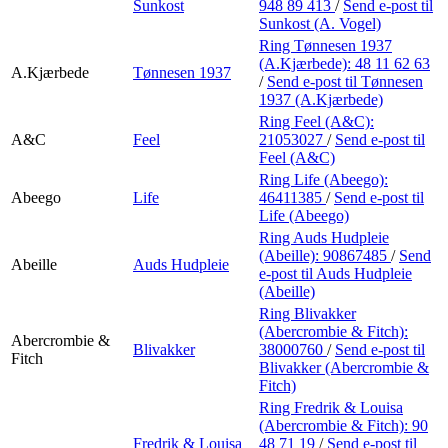
Sunkost
948 89 413
/
Send e-post
til
Sunkost (A. Vogel)
Ring Tønnesen 1937
(A.Kjærbede):
48 11 62 63
A.Kjærbede
Tønnesen 1937
/
Send e-post
til Tønnesen
1937 (A.Kjærbede)
Ring Feel (A&C):
A&C
Feel
21053027
/
Send e-post
til
Feel (A&C)
Ring Life (Abeego):
Abeego
Life
46411385
/
Send e-post
til
Life (Abeego)
Ring Auds Hudpleie
(Abeille):
90867485
/
Send
Abeille
Auds Hudpleie
e-post
til Auds Hudpleie
(Abeille)
Ring Blivakker
(Abercrombie & Fitch):
Abercrombie &
Blivakker
38000760
/
Send e-post
til
Fitch
Blivakker (Abercrombie &
Fitch)
Ring Fredrik & Louisa
(Abercrombie & Fitch):
90
Fredrik & Louisa
48 71 19
/
Send e-post
til