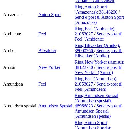
(Amanda Christensen)
Ring Anton Sport
(Amazonas):
38146200
/
Amazonas
Anton Sport
Send e-post
til Anton Sport
(Amazonas)
Ring Feel (Ambiente):
Ambiente
Feel
21053027
/
Send e-post
til
Feel (Ambiente)
Ring Blivakker (Amika):
Amika
Blivakker
38000760
/
Send e-post
til
Blivakker (Amika)
Ring New Yorker (Amisu):
Amisu
New Yorker
38122780
/
Send e-post
til
New Yorker (Amisu)
Ring Feel (Amundsen):
Amundsen
Feel
21053027
/
Send e-post
til
Feel (Amundsen)
Ring Amundsen Spesial
(Amundsen spesial):
Amundsen spesial
Amundsen Spesial
46966823
/
Send e-post
til
Amundsen Spesial
(Amundsen spesial)
Ring Anton Sport
(Amundsen Sports):