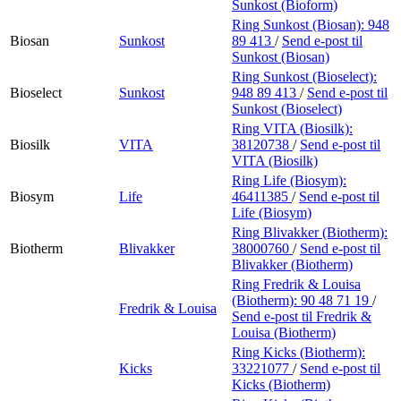
Sunkost (Bioform)
Ring Sunkost (Biosan):
948
Biosan
Sunkost
89 413
/
Send e-post
til
Sunkost (Biosan)
Ring Sunkost (Bioselect):
Bioselect
Sunkost
948 89 413
/
Send e-post
til
Sunkost (Bioselect)
Ring VITA (Biosilk):
Biosilk
VITA
38120738
/
Send e-post
til
VITA (Biosilk)
Ring Life (Biosym):
Biosym
Life
46411385
/
Send e-post
til
Life (Biosym)
Ring Blivakker (Biotherm):
Biotherm
Blivakker
38000760
/
Send e-post
til
Blivakker (Biotherm)
Ring Fredrik & Louisa
(Biotherm):
90 48 71 19
/
Fredrik & Louisa
Send e-post
til Fredrik &
Louisa (Biotherm)
Ring Kicks (Biotherm):
Kicks
33221077
/
Send e-post
til
Kicks (Biotherm)