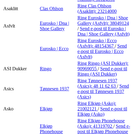
Ring Clas Ohlson
Asaklitt
Clas Ohlson
(Asaklitt):
23214000
Ring Eurosko | Dna | Shoe
Eurosko | Dna |
Gallery (Asfvlt):
38049124
Asfvlt
Shoe Gallery
/
Send e-post
til Eurosko |
Dna | Shoe Gallery (Asfvlt)
Ring Eurosko | Ecco
(Asfvlt):
48154367
/
Send
Eurosko | Ecco
e-post
til Eurosko | Ecco
(Asfvlt)
Ring Ringo (ASI Dukker):
ASI Dukker
Ringo
90969055
/
Send e-post
til
Ringo (ASI Dukker)
Ring Tønnesen 1937
(Asics):
48 11 62 63
/
Send
Asics
Tønnesen 1937
e-post
til Tønnesen 1937
(Asics)
Ring Elkjøp (Asko):
Asko
Elkjøp
21002121
/
Send e-post
til
Elkjøp (Asko)
Ring Elkjøp Phonehouse
Elkjøp
(Asko):
41319702
/
Send e-
Phonehouse
post
til Elkjøp Phonehouse