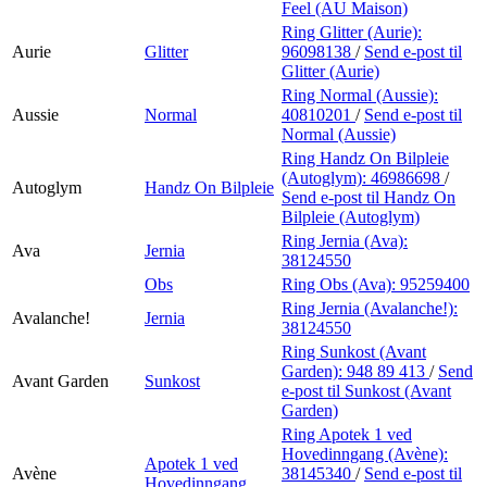
Feel (AU Maison)
Ring Glitter (Aurie):
Aurie
Glitter
96098138
/
Send e-post
til
Glitter (Aurie)
Ring Normal (Aussie):
Aussie
Normal
40810201
/
Send e-post
til
Normal (Aussie)
Ring Handz On Bilpleie
(Autoglym):
46986698
/
Autoglym
Handz On Bilpleie
Send e-post
til Handz On
Bilpleie (Autoglym)
Ring Jernia (Ava):
Ava
Jernia
38124550
Obs
Ring Obs (Ava):
95259400
Ring Jernia (Avalanche!):
Avalanche!
Jernia
38124550
Ring Sunkost (Avant
Garden):
948 89 413
/
Send
Avant Garden
Sunkost
e-post
til Sunkost (Avant
Garden)
Ring Apotek 1 ved
Hovedinngang (Avène):
Apotek 1 ved
Avène
38145340
/
Send e-post
til
Hovedinngang