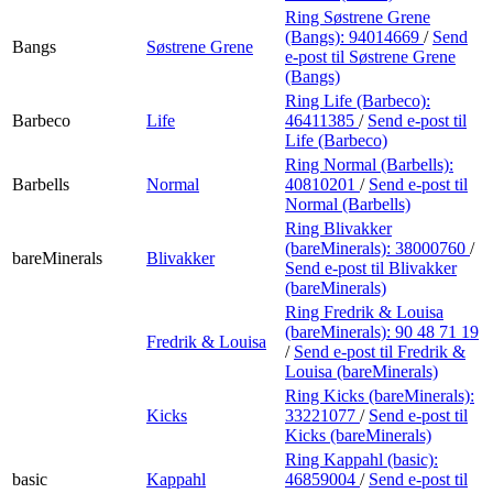
Ring Søstrene Grene
(Bangs):
94014669
/
Send
Bangs
Søstrene Grene
e-post
til Søstrene Grene
(Bangs)
Ring Life (Barbeco):
Barbeco
Life
46411385
/
Send e-post
til
Life (Barbeco)
Ring Normal (Barbells):
Barbells
Normal
40810201
/
Send e-post
til
Normal (Barbells)
Ring Blivakker
(bareMinerals):
38000760
/
bareMinerals
Blivakker
Send e-post
til Blivakker
(bareMinerals)
Ring Fredrik & Louisa
(bareMinerals):
90 48 71 19
Fredrik & Louisa
/
Send e-post
til Fredrik &
Louisa (bareMinerals)
Ring Kicks (bareMinerals):
Kicks
33221077
/
Send e-post
til
Kicks (bareMinerals)
Ring Kappahl (basic):
basic
Kappahl
46859004
/
Send e-post
til