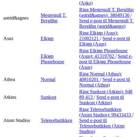
(Asko)
Ring Mestergull T. Berglihn
Mestergull T.
(astrid&agnes):
38049130
/
astrid&agnes
Berglihn
Send e-post
til Mestergull T.
Berglihn (astrid&agnes)
Ring Elkjøp (Asus):
Asus
Elkjøp
21002121
/
Send e-post
til
Elkjøp (Asus)
Ring Elkjøp Phonehouse
Elkjøp
(Asus):
41319702
/
Send e-
Phonehouse
post
til Elkjøp Phonehouse
(Asus)
Ring Normal (Athea):
Athea
Normal
40810201
/
Send e-post
til
Normal (Athea)
Ring Sunkost (Atkins):
948
Atkins
Sunkost
89 413
/
Send e-post
til
Sunkost (Atkins)
Ring Telenorbutikken
(Atom Studios):
99433433
/
Atom Studios
Telenorbutikken
Send e-post
til
Telenorbutikken (Atom
Studios)