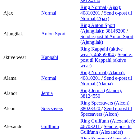
38124550
Ring Normal (Ajax):
Ajax
Normal
40810201
/
Send e-post
til
Normal (Ajax)
Ring Anton Sport
(Ajungilak):
38146200
/
Ajungilak
Anton Sport
Send e-post
til Anton Sport
(Ajungilak)
Ring Kappahl (aktive
wear):
46859004
/
Send e-
aktive wear
Kappahl
post
til Kappahl (aktive
wear)
Ring Normal (Alama):
Alama
Normal
40810201
/
Send e-post
til
Normal (Alama)
Ring Jernia (Alanor):
Alanor
Jernia
38124550
Ring Specsavers (Alcon):
Alcon
Specsavers
38023320
/
Send e-post
til
Specsavers (Alcon)
Ring Gullfunn (Alexander):
Alexander
Gullfunn
46703211
/
Send e-post
til
Gullfunn (Alexander)
Ring Synsam (Alexander