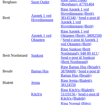
Berghaus
Sport Outlet
(Berghaus):
47791404
Ring Apotek 1 ved
Hovedinngang (Berit):
Apotek 1 ved
Berit
38145340
/
Send e-post
til
Hovedinngang
Apotek 1 ved
Hovedinngang (Berit)
Ring Apotek 1 ved
Apotek 1 ved
Oktanten (Berit):
38092500
Oktanten
/
Send e-post
til Apotek 1
ved Oktanten (Berit)
Ring Sunkost (Berit
Nordstrand):
948 89 413
/
Berit Nordstrand
Sunkost
Send e-post
til Sunkost
(Berit Nordstrand)
Ring Barnas Hus (Besafe):
Besafe
Barnas Hus
38706600
/
Send e-post
til
Barnas Hus (Besafe)
Ring Jernia (Bialetti):
Bialetti
Jernia
38124550
Ring Kitch'n (Bialetti):
Kitch'n
51110156
/
Send e-post
til
Kitch'n (Bialetti)
Ring Normal (Bibs):