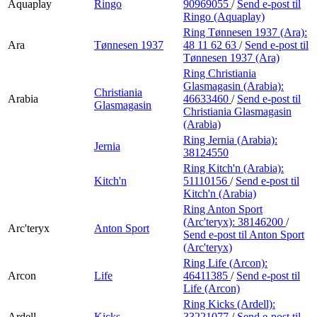
Aquaplay
Ringo
90969055
/
Send e-post
til
Ringo (Aquaplay)
Ring Tønnesen 1937 (Ara):
Ara
Tønnesen 1937
48 11 62 63
/
Send e-post
til
Tønnesen 1937 (Ara)
Ring Christiania
Glasmagasin (Arabia):
Christiania
Arabia
46633460
/
Send e-post
til
Glasmagasin
Christiania Glasmagasin
(Arabia)
Ring Jernia (Arabia):
Jernia
38124550
Ring Kitch'n (Arabia):
Kitch'n
51110156
/
Send e-post
til
Kitch'n (Arabia)
Ring Anton Sport
(Arc'teryx):
38146200
/
Arc'teryx
Anton Sport
Send e-post
til Anton Sport
(Arc'teryx)
Ring Life (Arcon):
Arcon
Life
46411385
/
Send e-post
til
Life (Arcon)
Ring Kicks (Ardell):
Ardell
Kicks
33221077
/
Send e-post
til