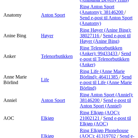
Ring Anton Sport
(Anatomy):
38146200
/
Anatomy
Anton Sport
Send e-post
til Anton Sport
(Anatomy)
Ring Høyer (Anine Bing):
Anine Bing
Høyer
38027116
/
Send e-post
til
Høyer (Anine Bing)
Ring Telenorbutikken
(Anker):
99433433
/
Send
Anker
Telenorbutikken
e-post
til Telenorbutikken
(Anker)
Ring Life (Anne Marie
Anne Marie
Börlind):
46411385
/
Send
Life
Börlind
e-post
til Life (Anne Marie
Börlind)
Ring Anton Sport (Anniel):
Anniel
Anton Sport
38146200
/
Send e-post
til
Anton Sport (Anniel)
Ring Elkjøp (AOC):
AOC
Elkjøp
21002121
/
Send e-post
til
Elkjøp (AOC)
Ring Elkjøp Phonehouse
Elkjøp
(AOC):
41319702
/
Send e-