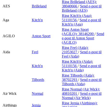
Ring Brilleland (AES):
AES
Brilleland
38040666
/
Send e-post
til
Brilleland (AES)
Ring Kitch'n (Aga):
Aga
Kitch'n
51110156
/
Send e-post
til
Kitch'n (Aga)
Ring Anton Sport
(AGILO):
38146200
/
Send
AGILO
Anton Sport
e-post
til Anton Sport
(AGILO)
Ring Feel (Aida):
Aida
Feel
21053027
/
Send e-post
til
Feel (Aida)
Ring Kitch'n (Aida):
Kitch'n
51110156
/
Send e-post
til
Kitch'n (Aida)
Ring Tilbords (Aida):
Tilbords
38702293
/
Send e-post
til
Tilbords (Aida)
Ring Normal (Air Wick):
Air Wick
Normal
40810201
/
Send e-post
til
Normal (Air Wick)
Ring Jernia (Airthings):
Airthings
Jernia