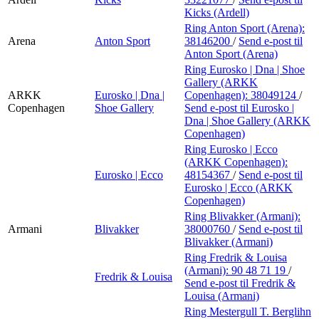
Kicks (Ardell)
Ring Anton Sport (Arena):
Arena
Anton Sport
38146200
/
Send e-post
til
Anton Sport (Arena)
Ring Eurosko | Dna | Shoe
Gallery (ARKK
ARKK
Eurosko | Dna |
Copenhagen):
38049124
/
Copenhagen
Shoe Gallery
Send e-post
til Eurosko |
Dna | Shoe Gallery (ARKK
Copenhagen)
Ring Eurosko | Ecco
(ARKK Copenhagen):
Eurosko | Ecco
48154367
/
Send e-post
til
Eurosko | Ecco (ARKK
Copenhagen)
Ring Blivakker (Armani):
Armani
Blivakker
38000760
/
Send e-post
til
Blivakker (Armani)
Ring Fredrik & Louisa
(Armani):
90 48 71 19
/
Fredrik & Louisa
Send e-post
til Fredrik &
Louisa (Armani)
Ring Mestergull T. Berglihn