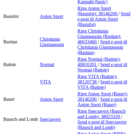
Kappahl (basic)
Ring Anton Sport
(Basisfot):
38146200
/
Send
Basisfot
Anton Sport
e-post
til Anton Sport
(Basisfot)
Ring Christiania
Glasmagasin (Bastian):
Christiania
Bastian
46633460
/
Send e-post
til
Glasmagasin
Christiania Glasmagasin
(Bastian)
Ring Normal (Batiste):
Batiste
Normal
40810201
/
Send e-post
til
Normal (Batiste)
Ring VITA (Batiste):
VITA
38120738
/
Send e-post
til
VITA (Batiste)
Ring Anton Sport (Bauer):
Bauer
Anton Sport
38146200
/
Send e-post
til
Anton Sport (Bauer)
Ring Specsavers (Bausch
and Lomb):
38023320
/
Bausch and Lomb
Specsavers
Send e-post
til Specsavers
(Bausch and Lomb)
Ring Anton Sport (BBB):