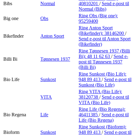
Bibs
Normal
40810201
/
Send e-post
til
Normal (Bibs)
Ring Obs (Big one):
Big one
Obs
95259400
Ring Anton Sport
(Bikefinder):
38146200
/
Bikefinder
Anton Sport
Send e-post
til Anton Sport
(Bikefinder)
Ring Tønnesen 1937 (Billi
Bi):
48 11 62 63
/
Send e-
Billi Bi
Tønnesen 1937
post
til Tønnesen 1937
(Billi Bi)
Ring Sunkost (Bio Life):
Bio Life
Sunkost
948 89 413
/
Send e-post
til
Sunkost (Bio Life)
Ring VITA (Bio Life):
VITA
38120738
/
Send e-post
til
VITA (Bio Life)
Ring Life (Bio Regena):
Bio Regena
Life
46411385
/
Send e-post
til
Life (Bio Regena)
Ring Sunkost (Bioform):
Bioform
Sunkost
948 89 413
/
Send e-post
til