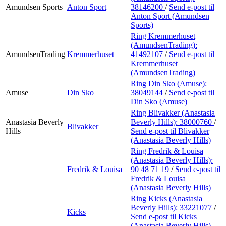
Amundsen Sports
Anton Sport
38146200
/
Send e-post
til
Anton Sport (Amundsen
Sports)
Ring Kremmerhuset
(AmundsenTrading):
AmundsenTrading
Kremmerhuset
41492107
/
Send e-post
til
Kremmerhuset
(AmundsenTrading)
Ring Din Sko (Amuse):
Amuse
Din Sko
38049144
/
Send e-post
til
Din Sko (Amuse)
Ring Blivakker (Anastasia
Anastasia Beverly
Beverly Hills):
38000760
/
Blivakker
Hills
Send e-post
til Blivakker
(Anastasia Beverly Hills)
Ring Fredrik & Louisa
(Anastasia Beverly Hills):
Fredrik & Louisa
90 48 71 19
/
Send e-post
til
Fredrik & Louisa
(Anastasia Beverly Hills)
Ring Kicks (Anastasia
Beverly Hills):
33221077
/
Kicks
Send e-post
til Kicks
(Anastasia Beverly Hills)