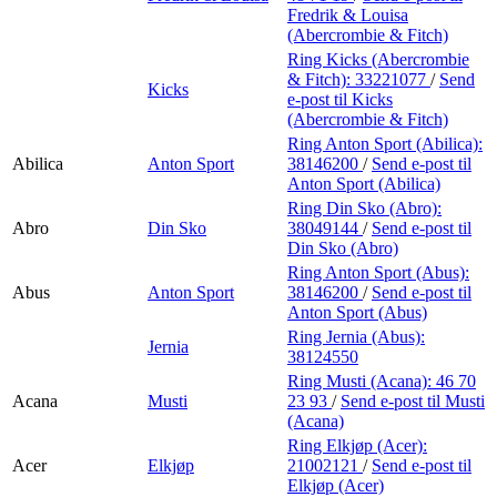
Fredrik & Louisa
(Abercrombie & Fitch)
Ring Kicks (Abercrombie
& Fitch):
33221077
/
Send
Kicks
e-post
til Kicks
(Abercrombie & Fitch)
Ring Anton Sport (Abilica):
Abilica
Anton Sport
38146200
/
Send e-post
til
Anton Sport (Abilica)
Ring Din Sko (Abro):
Abro
Din Sko
38049144
/
Send e-post
til
Din Sko (Abro)
Ring Anton Sport (Abus):
Abus
Anton Sport
38146200
/
Send e-post
til
Anton Sport (Abus)
Ring Jernia (Abus):
Jernia
38124550
Ring Musti (Acana):
46 70
Acana
Musti
23 93
/
Send e-post
til Musti
(Acana)
Ring Elkjøp (Acer):
Acer
Elkjøp
21002121
/
Send e-post
til
Elkjøp (Acer)