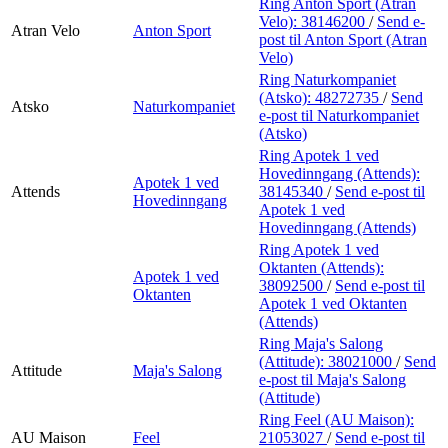
Ring Anton Sport (Atran
Velo):
38146200
/
Send e-
Atran Velo
Anton Sport
post
til Anton Sport (Atran
Velo)
Ring Naturkompaniet
(Atsko):
48272735
/
Send
Atsko
Naturkompaniet
e-post
til Naturkompaniet
(Atsko)
Ring Apotek 1 ved
Hovedinngang (Attends):
Apotek 1 ved
Attends
38145340
/
Send e-post
til
Hovedinngang
Apotek 1 ved
Hovedinngang (Attends)
Ring Apotek 1 ved
Oktanten (Attends):
Apotek 1 ved
38092500
/
Send e-post
til
Oktanten
Apotek 1 ved Oktanten
(Attends)
Ring Maja's Salong
(Attitude):
38021000
/
Send
Attitude
Maja's Salong
e-post
til Maja's Salong
(Attitude)
Ring Feel (AU Maison):
AU Maison
Feel
21053027
/
Send e-post
til