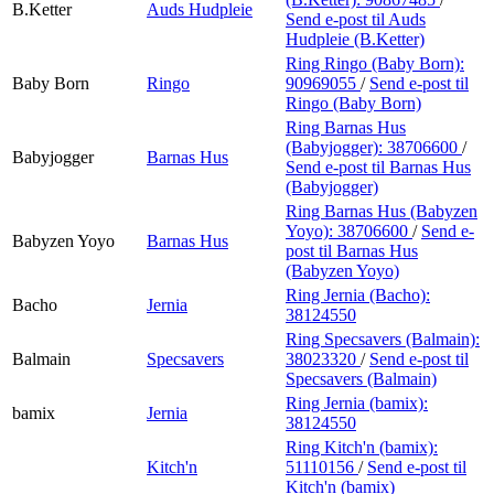
B.Ketter
Auds Hudpleie
Send e-post
til Auds
Hudpleie (B.Ketter)
Ring Ringo (Baby Born):
Baby Born
Ringo
90969055
/
Send e-post
til
Ringo (Baby Born)
Ring Barnas Hus
(Babyjogger):
38706600
/
Babyjogger
Barnas Hus
Send e-post
til Barnas Hus
(Babyjogger)
Ring Barnas Hus (Babyzen
Yoyo):
38706600
/
Send e-
Babyzen Yoyo
Barnas Hus
post
til Barnas Hus
(Babyzen Yoyo)
Ring Jernia (Bacho):
Bacho
Jernia
38124550
Ring Specsavers (Balmain):
Balmain
Specsavers
38023320
/
Send e-post
til
Specsavers (Balmain)
Ring Jernia (bamix):
bamix
Jernia
38124550
Ring Kitch'n (bamix):
Kitch'n
51110156
/
Send e-post
til
Kitch'n (bamix)