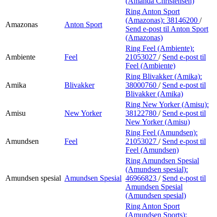
(Amanda Christensen)
Ring Anton Sport
(Amazonas):
38146200
/
Amazonas
Anton Sport
Send e-post
til Anton Sport
(Amazonas)
Ring Feel (Ambiente):
Ambiente
Feel
21053027
/
Send e-post
til
Feel (Ambiente)
Ring Blivakker (Amika):
Amika
Blivakker
38000760
/
Send e-post
til
Blivakker (Amika)
Ring New Yorker (Amisu):
Amisu
New Yorker
38122780
/
Send e-post
til
New Yorker (Amisu)
Ring Feel (Amundsen):
Amundsen
Feel
21053027
/
Send e-post
til
Feel (Amundsen)
Ring Amundsen Spesial
(Amundsen spesial):
Amundsen spesial
Amundsen Spesial
46966823
/
Send e-post
til
Amundsen Spesial
(Amundsen spesial)
Ring Anton Sport
(Amundsen Sports):