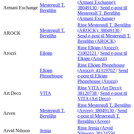
(Armani Exchange):
Mestergull T.
Armani Exchange
38049130
/
Send e-post
til
Berglihn
Mestergull T. Berglihn
(Armani Exchange)
Ring Mestergull T. Berglihn
Mestergull T.
(AROCK):
38049130
/
AROCK
Berglihn
Send e-post
til Mestergull T.
Berglihn (AROCK)
Ring Elkjøp (Arozzi):
Arozzi
Elkjøp
21002121
/
Send e-post
til
Elkjøp (Arozzi)
Ring Elkjøp Phonehouse
Elkjøp
(Arozzi):
41319702
/
Send
Phonehouse
e-post
til Elkjøp
Phonehouse (Arozzi)
Ring VITA (Art Deco):
Art Deco
VITA
38120738
/
Send e-post
til
VITA (Art Deco)
Ring Mestergull T. Berglihn
Mestergull T.
(Arven):
38049130
/
Send
Arven
Berglihn
e-post
til Mestergull T.
Berglihn (Arven)
Ring Jernia (Arvid
Arvid Nilsson
Jernia
Nilsson):
38124550