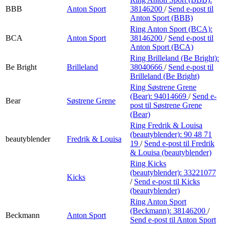
BBB
Anton Sport
38146200
/
Send e-post
til
Anton Sport (BBB)
Ring Anton Sport (BCA):
BCA
Anton Sport
38146200
/
Send e-post
til
Anton Sport (BCA)
Ring Brilleland (Be Bright):
Be Bright
Brilleland
38040666
/
Send e-post
til
Brilleland (Be Bright)
Ring Søstrene Grene
(Bear):
94014669
/
Send e-
Bear
Søstrene Grene
post
til Søstrene Grene
(Bear)
Ring Fredrik & Louisa
(beautyblender):
90 48 71
beautyblender
Fredrik & Louisa
19
/
Send e-post
til Fredrik
& Louisa (beautyblender)
Ring Kicks
(beautyblender):
33221077
Kicks
/
Send e-post
til Kicks
(beautyblender)
Ring Anton Sport
(Beckmann):
38146200
/
Beckmann
Anton Sport
Send e-post
til Anton Sport