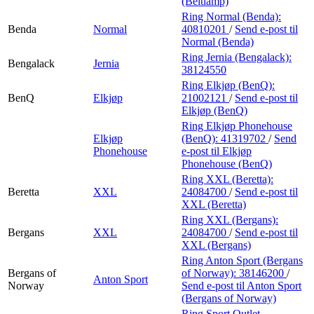
(Beltlamp)
Ring Normal (Benda):
Benda
Normal
40810201
/
Send e-post
til
Normal (Benda)
Ring Jernia (Bengalack):
Bengalack
Jernia
38124550
Ring Elkjøp (BenQ):
BenQ
Elkjøp
21002121
/
Send e-post
til
Elkjøp (BenQ)
Ring Elkjøp Phonehouse
Elkjøp
(BenQ):
41319702
/
Send
Phonehouse
e-post
til Elkjøp
Phonehouse (BenQ)
Ring XXL (Beretta):
Beretta
XXL
24084700
/
Send e-post
til
XXL (Beretta)
Ring XXL (Bergans):
Bergans
XXL
24084700
/
Send e-post
til
XXL (Bergans)
Ring Anton Sport (Bergans
Bergans of
of Norway):
38146200
/
Anton Sport
Norway
Send e-post
til Anton Sport
(Bergans of Norway)
Ring Sport Outlet