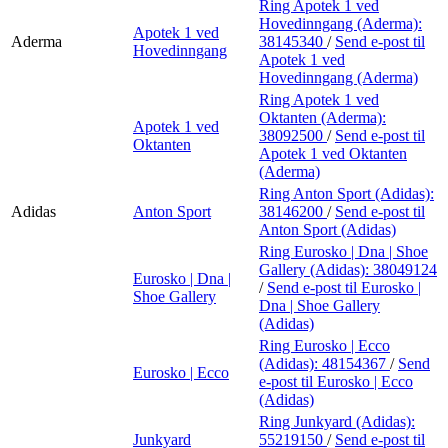
Ring Apotek 1 ved
Hovedinngang (Aderma):
Apotek 1 ved
Aderma
38145340
/
Send e-post
til
Hovedinngang
Apotek 1 ved
Hovedinngang (Aderma)
Ring Apotek 1 ved
Oktanten (Aderma):
Apotek 1 ved
38092500
/
Send e-post
til
Oktanten
Apotek 1 ved Oktanten
(Aderma)
Ring Anton Sport (Adidas):
Adidas
Anton Sport
38146200
/
Send e-post
til
Anton Sport (Adidas)
Ring Eurosko | Dna | Shoe
Gallery (Adidas):
38049124
Eurosko | Dna |
/
Send e-post
til Eurosko |
Shoe Gallery
Dna | Shoe Gallery
(Adidas)
Ring Eurosko | Ecco
(Adidas):
48154367
/
Send
Eurosko | Ecco
e-post
til Eurosko | Ecco
(Adidas)
Ring Junkyard (Adidas):
Junkyard
55219150
/
Send e-post
til