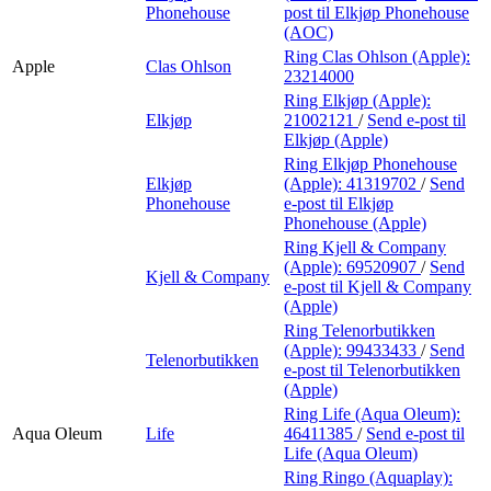
Phonehouse
post
til Elkjøp Phonehouse
(AOC)
Ring Clas Ohlson (Apple):
Apple
Clas Ohlson
23214000
Ring Elkjøp (Apple):
Elkjøp
21002121
/
Send e-post
til
Elkjøp (Apple)
Ring Elkjøp Phonehouse
Elkjøp
(Apple):
41319702
/
Send
Phonehouse
e-post
til Elkjøp
Phonehouse (Apple)
Ring Kjell & Company
(Apple):
69520907
/
Send
Kjell & Company
e-post
til Kjell & Company
(Apple)
Ring Telenorbutikken
(Apple):
99433433
/
Send
Telenorbutikken
e-post
til Telenorbutikken
(Apple)
Ring Life (Aqua Oleum):
Aqua Oleum
Life
46411385
/
Send e-post
til
Life (Aqua Oleum)
Ring Ringo (Aquaplay):