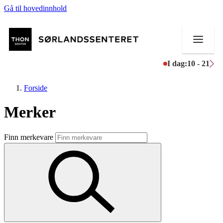
Gå til hovedinnhold
I dag:
10 - 21
Forside
Merker
Butikker
Finn merkevare
Mat og drikke
Helse
Aktiviteter
Tilbud