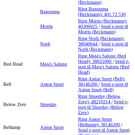
(Beckmann)
Ring Bagorama
Bagorama
(Beckmann):
401 72 530
Ring Morris (Beckmann):
Morris
40306925
/
Send e-post
til
Morris (Beckmann)
Ring Norli (Beckmann):
Norli
38040644
/
Send e-post
til
Norli (Beckmann)
Ring Maja's Salong (Bed
Head):
38021000
/
Send e-
Bed Head
Maja's Salong
post
til Maja's Salong (Bed
Head)
Ring Anton Sport (Bell):
Bell
Anton Sport
38146200
/
Send e-post
til
Anton Sport (Bell)
Ring Shoeday (Below
Zero):
48210214
/
Send e-
Below Zero
Shoeday
post
til Shoeday (Below
Zero)
Ring Anton Sport
(Beltlamp):
38146200
/
Beltlamp
Anton Sport
Send e-post
til Anton Sport