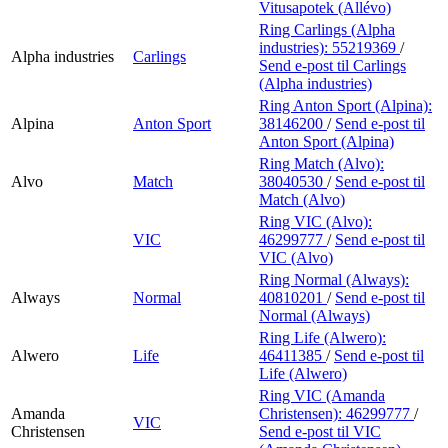
Vitusapotek (Allévo)
Ring Carlings (Alpha
industries):
55219369
/
Alpha industries
Carlings
Send e-post
til Carlings
(Alpha industries)
Ring Anton Sport (Alpina):
Alpina
Anton Sport
38146200
/
Send e-post
til
Anton Sport (Alpina)
Ring Match (Alvo):
Alvo
Match
38040530
/
Send e-post
til
Match (Alvo)
Ring VIC (Alvo):
VIC
46299777
/
Send e-post
til
VIC (Alvo)
Ring Normal (Always):
Always
Normal
40810201
/
Send e-post
til
Normal (Always)
Ring Life (Alwero):
Alwero
Life
46411385
/
Send e-post
til
Life (Alwero)
Ring VIC (Amanda
Amanda
Christensen):
46299777
/
VIC
Christensen
Send e-post
til VIC