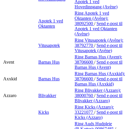
Apotek 1 ved
Hovedinngang (Avène)
Ring Apotek 1 ved
Oktanten (Avène):
Apotek 1 ved
38092500
/
Send e-post
til
Oktanten
Apotek 1 ved Oktanten
(Avène)
Ring Vitusapotek (Avène):
Vitusapotek
38792770
/
Send e-post
til
Vitusapotek (Avène)
Ring Barnas Hus (Avent):
Avent
Barnas Hus
38706600
/
Send e-post
til
Barnas Hus (Avent)
Ring Barnas Hus (Axxkid):
Axxkid
Barnas Hus
38706600
/
Send e-post
til
Barnas Hus (Axxkid)
Ring Blivakker (Azzaro):
Azzaro
Blivakker
38000760
/
Send e-post
til
Blivakker (Azzaro)
Ring Kicks (Azzaro):
Kicks
33221077
/
Send e-post
til
Kicks (Azzaro)
Ring Auds Hudpleie
(B.Ketter):
90867485
/