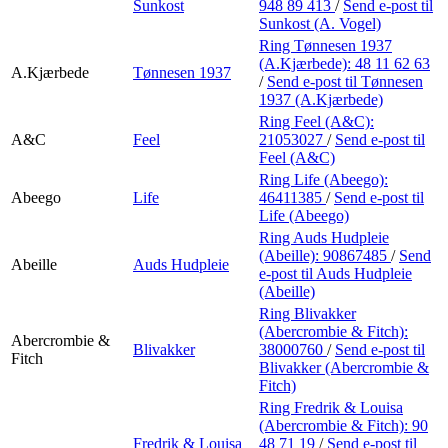
Sunkost
948 89 413
/
Send e-post
til
Sunkost (A. Vogel)
Ring Tønnesen 1937
(A.Kjærbede):
48 11 62 63
A.Kjærbede
Tønnesen 1937
/
Send e-post
til Tønnesen
1937 (A.Kjærbede)
Ring Feel (A&C):
A&C
Feel
21053027
/
Send e-post
til
Feel (A&C)
Ring Life (Abeego):
Abeego
Life
46411385
/
Send e-post
til
Life (Abeego)
Ring Auds Hudpleie
(Abeille):
90867485
/
Send
Abeille
Auds Hudpleie
e-post
til Auds Hudpleie
(Abeille)
Ring Blivakker
(Abercrombie & Fitch):
Abercrombie &
Blivakker
38000760
/
Send e-post
til
Fitch
Blivakker (Abercrombie &
Fitch)
Ring Fredrik & Louisa
(Abercrombie & Fitch):
90
Fredrik & Louisa
48 71 19
/
Send e-post
til