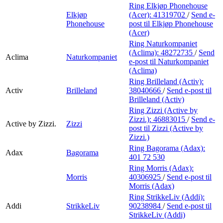
Ring Elkjøp Phonehouse
Elkjøp
(Acer):
41319702
/
Send e-
Phonehouse
post
til Elkjøp Phonehouse
(Acer)
Ring Naturkompaniet
(Aclima):
48272735
/
Send
Aclima
Naturkompaniet
e-post
til Naturkompaniet
(Aclima)
Ring Brilleland (Activ):
Activ
Brilleland
38040666
/
Send e-post
til
Brilleland (Activ)
Ring Zizzi (Active by
Zizzi.):
46883015
/
Send e-
Active by Zizzi.
Zizzi
post
til Zizzi (Active by
Zizzi.)
Ring Bagorama (Adax):
Adax
Bagorama
401 72 530
Ring Morris (Adax):
Morris
40306925
/
Send e-post
til
Morris (Adax)
Ring StrikkeLiv (Addi):
Addi
StrikkeLiv
90238984
/
Send e-post
til
StrikkeLiv (Addi)