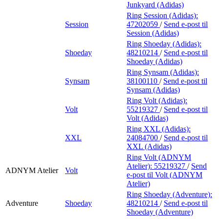
Junkyard (Adidas)
Ring Session (Adidas):
Session
47202059
/
Send e-post
til
Session (Adidas)
Ring Shoeday (Adidas):
Shoeday
48210214
/
Send e-post
til
Shoeday (Adidas)
Ring Synsam (Adidas):
Synsam
38100110
/
Send e-post
til
Synsam (Adidas)
Ring Volt (Adidas):
Volt
55219327
/
Send e-post
til
Volt (Adidas)
Ring XXL (Adidas):
XXL
24084700
/
Send e-post
til
XXL (Adidas)
Ring Volt (ADNYM
Atelier):
55219327
/
Send
ADNYM Atelier
Volt
e-post
til Volt (ADNYM
Atelier)
Ring Shoeday (Adventure):
Adventure
Shoeday
48210214
/
Send e-post
til
Shoeday (Adventure)