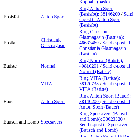
Kappahl (basic)
Ring Anton Sport
(Basisfot):
38146200
/
Send
Basisfot
Anton Sport
e-post
til Anton Sport
(Basisfot)
Ring Christiania
Glasmagasin (Bastian):
Christiania
Bastian
46633460
/
Send e-post
til
Glasmagasin
Christiania Glasmagasin
(Bastian)
Ring Normal (Batiste):
Batiste
Normal
40810201
/
Send e-post
til
Normal (Batiste)
Ring VITA (Batiste):
VITA
38120738
/
Send e-post
til
VITA (Batiste)
Ring Anton Sport (Bauer):
Bauer
Anton Sport
38146200
/
Send e-post
til
Anton Sport (Bauer)
Ring Specsavers (Bausch
and Lomb):
38023320
/
Bausch and Lomb
Specsavers
Send e-post
til Specsavers
(Bausch and Lomb)
Ring Anton Sport (BBB):