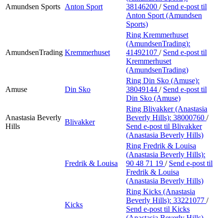
Amundsen Sports
Anton Sport
38146200
/
Send e-post
til
Anton Sport (Amundsen
Sports)
Ring Kremmerhuset
(AmundsenTrading):
AmundsenTrading
Kremmerhuset
41492107
/
Send e-post
til
Kremmerhuset
(AmundsenTrading)
Ring Din Sko (Amuse):
Amuse
Din Sko
38049144
/
Send e-post
til
Din Sko (Amuse)
Ring Blivakker (Anastasia
Anastasia Beverly
Beverly Hills):
38000760
/
Blivakker
Hills
Send e-post
til Blivakker
(Anastasia Beverly Hills)
Ring Fredrik & Louisa
(Anastasia Beverly Hills):
Fredrik & Louisa
90 48 71 19
/
Send e-post
til
Fredrik & Louisa
(Anastasia Beverly Hills)
Ring Kicks (Anastasia
Beverly Hills):
33221077
/
Kicks
Send e-post
til Kicks
(Anastasia Beverly Hills)