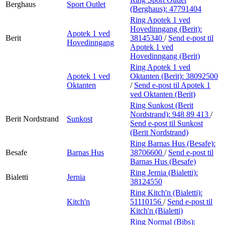
Berghaus
Sport Outlet
(Berghaus):
47791404
Ring Apotek 1 ved
Hovedinngang (Berit):
Apotek 1 ved
Berit
38145340
/
Send e-post
til
Hovedinngang
Apotek 1 ved
Hovedinngang (Berit)
Ring Apotek 1 ved
Apotek 1 ved
Oktanten (Berit):
38092500
Oktanten
/
Send e-post
til Apotek 1
ved Oktanten (Berit)
Ring Sunkost (Berit
Nordstrand):
948 89 413
/
Berit Nordstrand
Sunkost
Send e-post
til Sunkost
(Berit Nordstrand)
Ring Barnas Hus (Besafe):
Besafe
Barnas Hus
38706600
/
Send e-post
til
Barnas Hus (Besafe)
Ring Jernia (Bialetti):
Bialetti
Jernia
38124550
Ring Kitch'n (Bialetti):
Kitch'n
51110156
/
Send e-post
til
Kitch'n (Bialetti)
Ring Normal (Bibs):