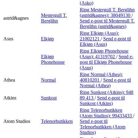
(Asko)
Ring Mestergull T. Berglihn
Mestergull T.
(astrid&agnes):
38049130
/
astrid&agnes
Berglihn
Send e-post
til Mestergull T.
Berglihn (astrid&agnes)
Ring Elkjøp (Asus):
Asus
Elkjøp
21002121
/
Send e-post
til
Elkjøp (Asus)
Ring Elkjøp Phonehouse
Elkjøp
(Asus):
41319702
/
Send e-
Phonehouse
post
til Elkjøp Phonehouse
(Asus)
Ring Normal (Athea):
Athea
Normal
40810201
/
Send e-post
til
Normal (Athea)
Ring Sunkost (Atkins):
948
Atkins
Sunkost
89 413
/
Send e-post
til
Sunkost (Atkins)
Ring Telenorbutikken
(Atom Studios):
99433433
/
Atom Studios
Telenorbutikken
Send e-post
til
Telenorbutikken (Atom
Studios)