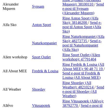
Alexander
Mqueen):
38100110
/
Send
Synsam
Mqueen
e-post
til Synsam
(Alexander Mqueen)
Ring Anton Sport (Alfa
Sko):
38146200
/
Send e-
Alfa Sko
Anton Sport
post
til Anton Sport (Alfa
Sko)
Ring Naturkompaniet (Alfa
Sko):
48272735
/
Send e-
Naturkompaniet
post
til Naturkompaniet
(Alfa Sko)
Ring Sport Outlet (Alien
Alien workshop
Sport Outlet
workshop):
47791404
Ring Fredrik & Louisa (All
About MEE):
90 48 71 19
/
All About MEE
Fredrik & Louisa
Send e-post
til Fredrik &
Louisa (All About MEE)
Ring Shoeday (All
Weather):
48210214
/
Send
All Weather
Shoeday
e-post
til Shoeday (All
Weather)
Ring Vitusapotek (Allévo):
Allévo
Vitusapotek
38792770
/
Send e-post
til