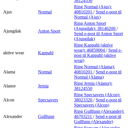
38124550
Ring Normal (Ajax):
Ajax
Normal
40810201
/
Send e-post
til
Normal (Ajax)
Ring Anton Sport
(Ajungilak):
38146200
/
Ajungilak
Anton Sport
Send e-post
til Anton Sport
(Ajungilak)
Ring Kappahl (aktive
wear):
46859004
/
Send e-
aktive wear
Kappahl
post
til Kappahl (aktive
wear)
Ring Normal (Alama):
Alama
Normal
40810201
/
Send e-post
til
Normal (Alama)
Ring Jernia (Alanor):
Alanor
Jernia
38124550
Ring Specsavers (Alcon):
Alcon
Specsavers
38023320
/
Send e-post
til
Specsavers (Alcon)
Ring Gullfunn (Alexander):
Alexander
Gullfunn
46703211
/
Send e-post
til
Gullfunn (Alexander)
Ring Synsam (Alexander