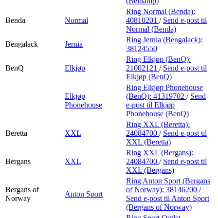
(Beltlamp)
Ring Normal (Benda):
Benda
Normal
40810201
/
Send e-post
til
Normal (Benda)
Ring Jernia (Bengalack):
Bengalack
Jernia
38124550
Ring Elkjøp (BenQ):
BenQ
Elkjøp
21002121
/
Send e-post
til
Elkjøp (BenQ)
Ring Elkjøp Phonehouse
Elkjøp
(BenQ):
41319702
/
Send
Phonehouse
e-post
til Elkjøp
Phonehouse (BenQ)
Ring XXL (Beretta):
Beretta
XXL
24084700
/
Send e-post
til
XXL (Beretta)
Ring XXL (Bergans):
Bergans
XXL
24084700
/
Send e-post
til
XXL (Bergans)
Ring Anton Sport (Bergans
Bergans of
of Norway):
38146200
/
Anton Sport
Norway
Send e-post
til Anton Sport
(Bergans of Norway)
Ring Sport Outlet