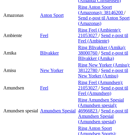
(Amanda Christensen)
Ring Anton Sport
(Amazonas):
38146200
/
Amazonas
Anton Sport
Send e-post
til Anton Sport
(Amazonas)
Ring Feel (Ambiente):
Ambiente
Feel
21053027
/
Send e-post
til
Feel (Ambiente)
Ring Blivakker (Amika):
Amika
Blivakker
38000760
/
Send e-post
til
Blivakker (Amika)
Ring New Yorker (Amisu):
Amisu
New Yorker
38122780
/
Send e-post
til
New Yorker (Amisu)
Ring Feel (Amundsen):
Amundsen
Feel
21053027
/
Send e-post
til
Feel (Amundsen)
Ring Amundsen Spesial
(Amundsen spesial):
Amundsen spesial
Amundsen Spesial
46966823
/
Send e-post
til
Amundsen Spesial
(Amundsen spesial)
Ring Anton Sport
(Amundsen Sports):