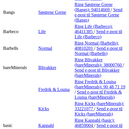
Ring Søstrene Grene
(Bangs):
94014669
/
Send
Bangs
Søstrene Grene
e-post
til Søstrene Grene
(Bangs)
Ring Life (Barbeco):
Barbeco
Life
46411385
/
Send e-post
til
Life (Barbeco)
Ring Normal (Barbells):
Barbells
Normal
40810201
/
Send e-post
til
Normal (Barbells)
Ring Blivakker
(bareMinerals):
38000760
/
bareMinerals
Blivakker
Send e-post
til Blivakker
(bareMinerals)
Ring Fredrik & Louisa
(bareMinerals):
90 48 71 19
Fredrik & Louisa
/
Send e-post
til Fredrik &
Louisa (bareMinerals)
Ring Kicks (bareMinerals):
Kicks
33221077
/
Send e-post
til
Kicks (bareMinerals)
Ring Kappahl (basic):
basic
Kappahl
46859004
/
Send e-post
til