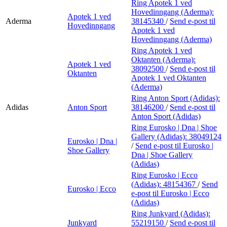
Ring Apotek 1 ved
Hovedinngang (Aderma):
Apotek 1 ved
Aderma
38145340
/
Send e-post
til
Hovedinngang
Apotek 1 ved
Hovedinngang (Aderma)
Ring Apotek 1 ved
Oktanten (Aderma):
Apotek 1 ved
38092500
/
Send e-post
til
Oktanten
Apotek 1 ved Oktanten
(Aderma)
Ring Anton Sport (Adidas):
Adidas
Anton Sport
38146200
/
Send e-post
til
Anton Sport (Adidas)
Ring Eurosko | Dna | Shoe
Gallery (Adidas):
38049124
Eurosko | Dna |
/
Send e-post
til Eurosko |
Shoe Gallery
Dna | Shoe Gallery
(Adidas)
Ring Eurosko | Ecco
(Adidas):
48154367
/
Send
Eurosko | Ecco
e-post
til Eurosko | Ecco
(Adidas)
Ring Junkyard (Adidas):
Junkyard
55219150
/
Send e-post
til