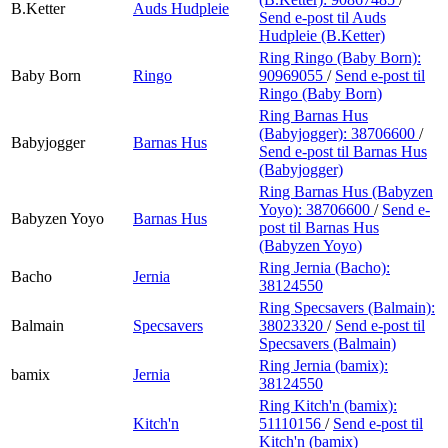
B.Ketter
Auds Hudpleie
Send e-post
til Auds
Hudpleie (B.Ketter)
Ring Ringo (Baby Born):
Baby Born
Ringo
90969055
/
Send e-post
til
Ringo (Baby Born)
Ring Barnas Hus
(Babyjogger):
38706600
/
Babyjogger
Barnas Hus
Send e-post
til Barnas Hus
(Babyjogger)
Ring Barnas Hus (Babyzen
Yoyo):
38706600
/
Send e-
Babyzen Yoyo
Barnas Hus
post
til Barnas Hus
(Babyzen Yoyo)
Ring Jernia (Bacho):
Bacho
Jernia
38124550
Ring Specsavers (Balmain):
Balmain
Specsavers
38023320
/
Send e-post
til
Specsavers (Balmain)
Ring Jernia (bamix):
bamix
Jernia
38124550
Ring Kitch'n (bamix):
Kitch'n
51110156
/
Send e-post
til
Kitch'n (bamix)