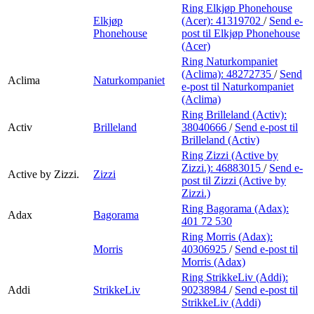
Ring Elkjøp Phonehouse
Elkjøp
(Acer):
41319702
/
Send e-
Phonehouse
post
til Elkjøp Phonehouse
(Acer)
Ring Naturkompaniet
(Aclima):
48272735
/
Send
Aclima
Naturkompaniet
e-post
til Naturkompaniet
(Aclima)
Ring Brilleland (Activ):
Activ
Brilleland
38040666
/
Send e-post
til
Brilleland (Activ)
Ring Zizzi (Active by
Zizzi.):
46883015
/
Send e-
Active by Zizzi.
Zizzi
post
til Zizzi (Active by
Zizzi.)
Ring Bagorama (Adax):
Adax
Bagorama
401 72 530
Ring Morris (Adax):
Morris
40306925
/
Send e-post
til
Morris (Adax)
Ring StrikkeLiv (Addi):
Addi
StrikkeLiv
90238984
/
Send e-post
til
StrikkeLiv (Addi)