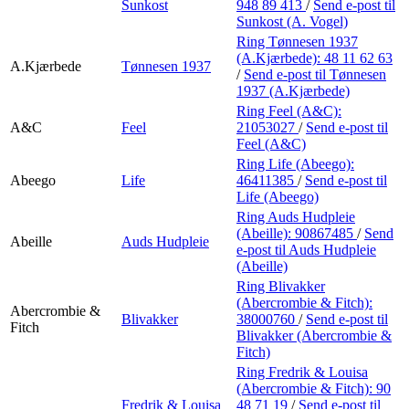
Sunkost
948 89 413
/
Send e-post
til
Sunkost (A. Vogel)
Ring Tønnesen 1937
(A.Kjærbede):
48 11 62 63
A.Kjærbede
Tønnesen 1937
/
Send e-post
til Tønnesen
1937 (A.Kjærbede)
Ring Feel (A&C):
A&C
Feel
21053027
/
Send e-post
til
Feel (A&C)
Ring Life (Abeego):
Abeego
Life
46411385
/
Send e-post
til
Life (Abeego)
Ring Auds Hudpleie
(Abeille):
90867485
/
Send
Abeille
Auds Hudpleie
e-post
til Auds Hudpleie
(Abeille)
Ring Blivakker
(Abercrombie & Fitch):
Abercrombie &
Blivakker
38000760
/
Send e-post
til
Fitch
Blivakker (Abercrombie &
Fitch)
Ring Fredrik & Louisa
(Abercrombie & Fitch):
90
Fredrik & Louisa
48 71 19
/
Send e-post
til