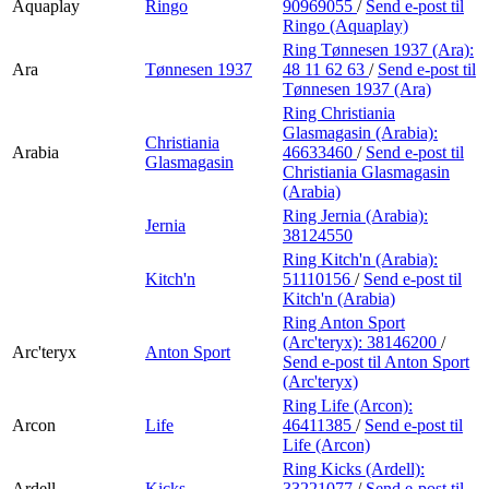
Aquaplay
Ringo
90969055
/
Send e-post
til
Ringo (Aquaplay)
Ring Tønnesen 1937 (Ara):
Ara
Tønnesen 1937
48 11 62 63
/
Send e-post
til
Tønnesen 1937 (Ara)
Ring Christiania
Glasmagasin (Arabia):
Christiania
Arabia
46633460
/
Send e-post
til
Glasmagasin
Christiania Glasmagasin
(Arabia)
Ring Jernia (Arabia):
Jernia
38124550
Ring Kitch'n (Arabia):
Kitch'n
51110156
/
Send e-post
til
Kitch'n (Arabia)
Ring Anton Sport
(Arc'teryx):
38146200
/
Arc'teryx
Anton Sport
Send e-post
til Anton Sport
(Arc'teryx)
Ring Life (Arcon):
Arcon
Life
46411385
/
Send e-post
til
Life (Arcon)
Ring Kicks (Ardell):
Ardell
Kicks
33221077
/
Send e-post
til