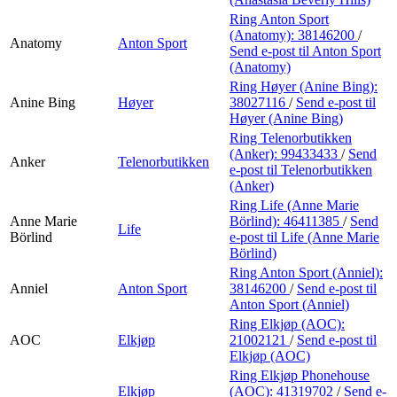
Ring Anton Sport
(Anatomy):
38146200
/
Anatomy
Anton Sport
Send e-post
til Anton Sport
(Anatomy)
Ring Høyer (Anine Bing):
Anine Bing
Høyer
38027116
/
Send e-post
til
Høyer (Anine Bing)
Ring Telenorbutikken
(Anker):
99433433
/
Send
Anker
Telenorbutikken
e-post
til Telenorbutikken
(Anker)
Ring Life (Anne Marie
Anne Marie
Börlind):
46411385
/
Send
Life
Börlind
e-post
til Life (Anne Marie
Börlind)
Ring Anton Sport (Anniel):
Anniel
Anton Sport
38146200
/
Send e-post
til
Anton Sport (Anniel)
Ring Elkjøp (AOC):
AOC
Elkjøp
21002121
/
Send e-post
til
Elkjøp (AOC)
Ring Elkjøp Phonehouse
Elkjøp
(AOC):
41319702
/
Send e-