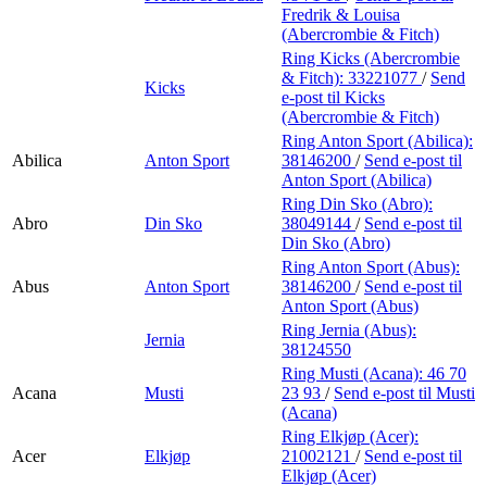
Fredrik & Louisa
(Abercrombie & Fitch)
Ring Kicks (Abercrombie
& Fitch):
33221077
/
Send
Kicks
e-post
til Kicks
(Abercrombie & Fitch)
Ring Anton Sport (Abilica):
Abilica
Anton Sport
38146200
/
Send e-post
til
Anton Sport (Abilica)
Ring Din Sko (Abro):
Abro
Din Sko
38049144
/
Send e-post
til
Din Sko (Abro)
Ring Anton Sport (Abus):
Abus
Anton Sport
38146200
/
Send e-post
til
Anton Sport (Abus)
Ring Jernia (Abus):
Jernia
38124550
Ring Musti (Acana):
46 70
Acana
Musti
23 93
/
Send e-post
til Musti
(Acana)
Ring Elkjøp (Acer):
Acer
Elkjøp
21002121
/
Send e-post
til
Elkjøp (Acer)