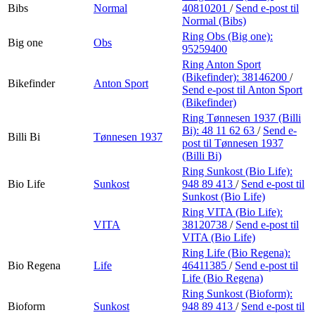
Bibs
Normal
40810201
/
Send e-post
til
Normal (Bibs)
Ring Obs (Big one):
Big one
Obs
95259400
Ring Anton Sport
(Bikefinder):
38146200
/
Bikefinder
Anton Sport
Send e-post
til Anton Sport
(Bikefinder)
Ring Tønnesen 1937 (Billi
Bi):
48 11 62 63
/
Send e-
Billi Bi
Tønnesen 1937
post
til Tønnesen 1937
(Billi Bi)
Ring Sunkost (Bio Life):
Bio Life
Sunkost
948 89 413
/
Send e-post
til
Sunkost (Bio Life)
Ring VITA (Bio Life):
VITA
38120738
/
Send e-post
til
VITA (Bio Life)
Ring Life (Bio Regena):
Bio Regena
Life
46411385
/
Send e-post
til
Life (Bio Regena)
Ring Sunkost (Bioform):
Bioform
Sunkost
948 89 413
/
Send e-post
til