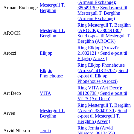
(Armani Exchange):
Mestergull T.
Armani Exchange
38049130
/
Send e-post
til
Berglihn
Mestergull T. Berglihn
(Armani Exchange)
Ring Mestergull T. Berglihn
Mestergull T.
(AROCK):
38049130
/
AROCK
Berglihn
Send e-post
til Mestergull T.
Berglihn (AROCK)
Ring Elkjøp (Arozzi):
Arozzi
Elkjøp
21002121
/
Send e-post
til
Elkjøp (Arozzi)
Ring Elkjøp Phonehouse
Elkjøp
(Arozzi):
41319702
/
Send
Phonehouse
e-post
til Elkjøp
Phonehouse (Arozzi)
Ring VITA (Art Deco):
Art Deco
VITA
38120738
/
Send e-post
til
VITA (Art Deco)
Ring Mestergull T. Berglihn
Mestergull T.
(Arven):
38049130
/
Send
Arven
Berglihn
e-post
til Mestergull T.
Berglihn (Arven)
Ring Jernia (Arvid
Arvid Nilsson
Jernia
Nilsson):
38124550