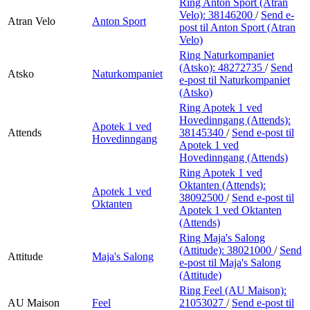
Ring Anton Sport (Atran
Velo):
38146200
/
Send e-
Atran Velo
Anton Sport
post
til Anton Sport (Atran
Velo)
Ring Naturkompaniet
(Atsko):
48272735
/
Send
Atsko
Naturkompaniet
e-post
til Naturkompaniet
(Atsko)
Ring Apotek 1 ved
Hovedinngang (Attends):
Apotek 1 ved
Attends
38145340
/
Send e-post
til
Hovedinngang
Apotek 1 ved
Hovedinngang (Attends)
Ring Apotek 1 ved
Oktanten (Attends):
Apotek 1 ved
38092500
/
Send e-post
til
Oktanten
Apotek 1 ved Oktanten
(Attends)
Ring Maja's Salong
(Attitude):
38021000
/
Send
Attitude
Maja's Salong
e-post
til Maja's Salong
(Attitude)
Ring Feel (AU Maison):
AU Maison
Feel
21053027
/
Send e-post
til