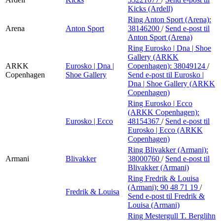
Kicks (Ardell)
Ring Anton Sport (Arena):
Arena
Anton Sport
38146200
/
Send e-post
til
Anton Sport (Arena)
Ring Eurosko | Dna | Shoe
Gallery (ARKK
ARKK
Eurosko | Dna |
Copenhagen):
38049124
/
Copenhagen
Shoe Gallery
Send e-post
til Eurosko |
Dna | Shoe Gallery (ARKK
Copenhagen)
Ring Eurosko | Ecco
(ARKK Copenhagen):
Eurosko | Ecco
48154367
/
Send e-post
til
Eurosko | Ecco (ARKK
Copenhagen)
Ring Blivakker (Armani):
Armani
Blivakker
38000760
/
Send e-post
til
Blivakker (Armani)
Ring Fredrik & Louisa
(Armani):
90 48 71 19
/
Fredrik & Louisa
Send e-post
til Fredrik &
Louisa (Armani)
Ring Mestergull T. Berglihn