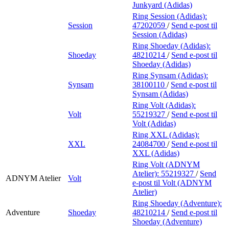
Junkyard (Adidas)
Ring Session (Adidas):
Session
47202059
/
Send e-post
til
Session (Adidas)
Ring Shoeday (Adidas):
Shoeday
48210214
/
Send e-post
til
Shoeday (Adidas)
Ring Synsam (Adidas):
Synsam
38100110
/
Send e-post
til
Synsam (Adidas)
Ring Volt (Adidas):
Volt
55219327
/
Send e-post
til
Volt (Adidas)
Ring XXL (Adidas):
XXL
24084700
/
Send e-post
til
XXL (Adidas)
Ring Volt (ADNYM
Atelier):
55219327
/
Send
ADNYM Atelier
Volt
e-post
til Volt (ADNYM
Atelier)
Ring Shoeday (Adventure):
Adventure
Shoeday
48210214
/
Send e-post
til
Shoeday (Adventure)