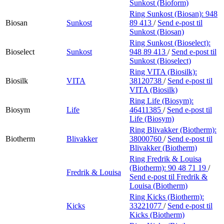
Sunkost (Bioform)
Ring Sunkost (Biosan):
948
Biosan
Sunkost
89 413
/
Send e-post
til
Sunkost (Biosan)
Ring Sunkost (Bioselect):
Bioselect
Sunkost
948 89 413
/
Send e-post
til
Sunkost (Bioselect)
Ring VITA (Biosilk):
Biosilk
VITA
38120738
/
Send e-post
til
VITA (Biosilk)
Ring Life (Biosym):
Biosym
Life
46411385
/
Send e-post
til
Life (Biosym)
Ring Blivakker (Biotherm):
Biotherm
Blivakker
38000760
/
Send e-post
til
Blivakker (Biotherm)
Ring Fredrik & Louisa
(Biotherm):
90 48 71 19
/
Fredrik & Louisa
Send e-post
til Fredrik &
Louisa (Biotherm)
Ring Kicks (Biotherm):
Kicks
33221077
/
Send e-post
til
Kicks (Biotherm)