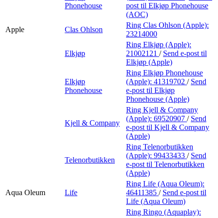
Phonehouse
post
til Elkjøp Phonehouse
(AOC)
Ring Clas Ohlson (Apple):
Apple
Clas Ohlson
23214000
Ring Elkjøp (Apple):
Elkjøp
21002121
/
Send e-post
til
Elkjøp (Apple)
Ring Elkjøp Phonehouse
Elkjøp
(Apple):
41319702
/
Send
Phonehouse
e-post
til Elkjøp
Phonehouse (Apple)
Ring Kjell & Company
(Apple):
69520907
/
Send
Kjell & Company
e-post
til Kjell & Company
(Apple)
Ring Telenorbutikken
(Apple):
99433433
/
Send
Telenorbutikken
e-post
til Telenorbutikken
(Apple)
Ring Life (Aqua Oleum):
Aqua Oleum
Life
46411385
/
Send e-post
til
Life (Aqua Oleum)
Ring Ringo (Aquaplay):