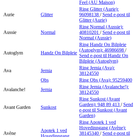
Feel (AU Maison)
Ring Glitter (Aurie):
Aurie
Glitter
96098138
/
Send e-post
til
Glitter (Aurie)
Ring Normal (Aussie):
Aussie
Normal
40810201
/
Send e-post
til
Normal (Aussie)
Ring Handz On Bilpleie
(Autoglym):
46986698
/
Autoglym
Handz On Bilpleie
Send e-post
til Handz On
Bilpleie (Autoglym)
Ring Jernia (Ava):
Ava
Jernia
38124550
Obs
Ring Obs (Ava):
95259400
Ring Jernia (Avalanche!):
Avalanche!
Jernia
38124550
Ring Sunkost (Avant
Garden):
948 89 413
/
Send
Avant Garden
Sunkost
e-post
til Sunkost (Avant
Garden)
Ring Apotek 1 ved
Hovedinngang (Avène):
Apotek 1 ved
Avène
38145340
/
Send e-post
til
Hovedinngang