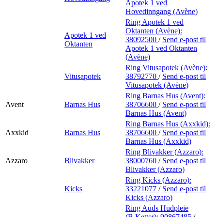
Apotek 1 ved
Hovedinngang (Avène)
Ring Apotek 1 ved
Oktanten (Avène):
Apotek 1 ved
38092500
/
Send e-post
til
Oktanten
Apotek 1 ved Oktanten
(Avène)
Ring Vitusapotek (Avène):
Vitusapotek
38792770
/
Send e-post
til
Vitusapotek (Avène)
Ring Barnas Hus (Avent):
Avent
Barnas Hus
38706600
/
Send e-post
til
Barnas Hus (Avent)
Ring Barnas Hus (Axxkid):
Axxkid
Barnas Hus
38706600
/
Send e-post
til
Barnas Hus (Axxkid)
Ring Blivakker (Azzaro):
Azzaro
Blivakker
38000760
/
Send e-post
til
Blivakker (Azzaro)
Ring Kicks (Azzaro):
Kicks
33221077
/
Send e-post
til
Kicks (Azzaro)
Ring Auds Hudpleie
(B.Ketter):
90867485
/