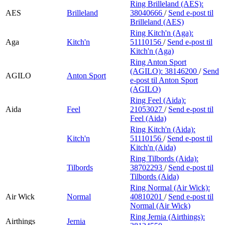
Ring Brilleland (AES):
AES
Brilleland
38040666
/
Send e-post
til
Brilleland (AES)
Ring Kitch'n (Aga):
Aga
Kitch'n
51110156
/
Send e-post
til
Kitch'n (Aga)
Ring Anton Sport
(AGILO):
38146200
/
Send
AGILO
Anton Sport
e-post
til Anton Sport
(AGILO)
Ring Feel (Aida):
Aida
Feel
21053027
/
Send e-post
til
Feel (Aida)
Ring Kitch'n (Aida):
Kitch'n
51110156
/
Send e-post
til
Kitch'n (Aida)
Ring Tilbords (Aida):
Tilbords
38702293
/
Send e-post
til
Tilbords (Aida)
Ring Normal (Air Wick):
Air Wick
Normal
40810201
/
Send e-post
til
Normal (Air Wick)
Ring Jernia (Airthings):
Airthings
Jernia