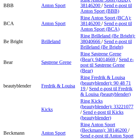
BBB
Anton Sport
38146200
/
Send e-post
til
Anton Sport (BBB)
Ring Anton Sport (BCA):
BCA
Anton Sport
38146200
/
Send e-post
til
Anton Sport (BCA)
Ring Brilleland (Be Bright):
Be Bright
Brilleland
38040666
/
Send e-post
til
Brilleland (Be Bright)
Ring Søstrene Grene
(Bear):
94014669
/
Send e-
Bear
Søstrene Grene
post
til Søstrene Grene
(Bear)
Ring Fredrik & Louisa
(beautyblender):
90 48 71
beautyblender
Fredrik & Louisa
19
/
Send e-post
til Fredrik
& Louisa (beautyblender)
Ring Kicks
(beautyblender):
33221077
Kicks
/
Send e-post
til Kicks
(beautyblender)
Ring Anton Sport
(Beckmann):
38146200
/
Beckmann
Anton Sport
Send e-post
til Anton Sport