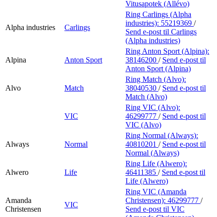
Vitusapotek (Allévo)
Ring Carlings (Alpha
industries):
55219369
/
Alpha industries
Carlings
Send e-post
til Carlings
(Alpha industries)
Ring Anton Sport (Alpina):
Alpina
Anton Sport
38146200
/
Send e-post
til
Anton Sport (Alpina)
Ring Match (Alvo):
Alvo
Match
38040530
/
Send e-post
til
Match (Alvo)
Ring VIC (Alvo):
VIC
46299777
/
Send e-post
til
VIC (Alvo)
Ring Normal (Always):
Always
Normal
40810201
/
Send e-post
til
Normal (Always)
Ring Life (Alwero):
Alwero
Life
46411385
/
Send e-post
til
Life (Alwero)
Ring VIC (Amanda
Amanda
Christensen):
46299777
/
VIC
Christensen
Send e-post
til VIC