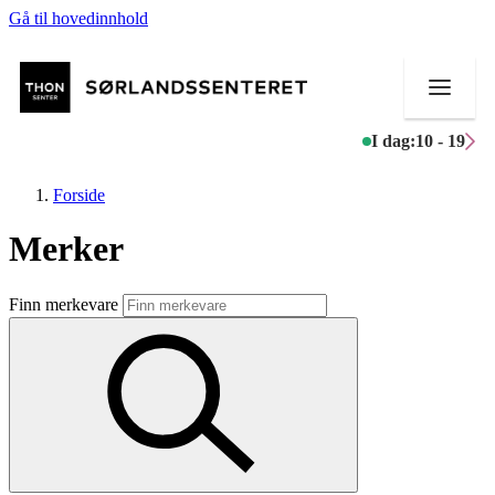
Gå til hovedinnhold
I dag:
10 - 19
Forside
Merker
Butikker
Finn merkevare
Mat og drikke
Helse
Aktiviteter
Tilbud