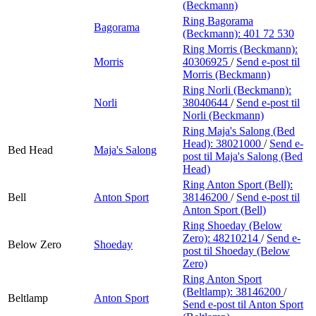
(Beckmann)
Ring Bagorama
Bagorama
(Beckmann):
401 72 530
Ring Morris (Beckmann):
Morris
40306925
/
Send e-post
til
Morris (Beckmann)
Ring Norli (Beckmann):
Norli
38040644
/
Send e-post
til
Norli (Beckmann)
Ring Maja's Salong (Bed
Head):
38021000
/
Send e-
Bed Head
Maja's Salong
post
til Maja's Salong (Bed
Head)
Ring Anton Sport (Bell):
Bell
Anton Sport
38146200
/
Send e-post
til
Anton Sport (Bell)
Ring Shoeday (Below
Zero):
48210214
/
Send e-
Below Zero
Shoeday
post
til Shoeday (Below
Zero)
Ring Anton Sport
(Beltlamp):
38146200
/
Beltlamp
Anton Sport
Send e-post
til Anton Sport