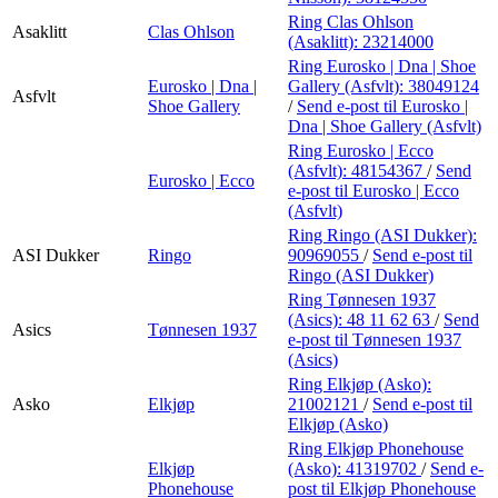
Ring Clas Ohlson
Asaklitt
Clas Ohlson
(Asaklitt):
23214000
Ring Eurosko | Dna | Shoe
Eurosko | Dna |
Gallery (Asfvlt):
38049124
Asfvlt
Shoe Gallery
/
Send e-post
til Eurosko |
Dna | Shoe Gallery (Asfvlt)
Ring Eurosko | Ecco
(Asfvlt):
48154367
/
Send
Eurosko | Ecco
e-post
til Eurosko | Ecco
(Asfvlt)
Ring Ringo (ASI Dukker):
ASI Dukker
Ringo
90969055
/
Send e-post
til
Ringo (ASI Dukker)
Ring Tønnesen 1937
(Asics):
48 11 62 63
/
Send
Asics
Tønnesen 1937
e-post
til Tønnesen 1937
(Asics)
Ring Elkjøp (Asko):
Asko
Elkjøp
21002121
/
Send e-post
til
Elkjøp (Asko)
Ring Elkjøp Phonehouse
Elkjøp
(Asko):
41319702
/
Send e-
Phonehouse
post
til Elkjøp Phonehouse