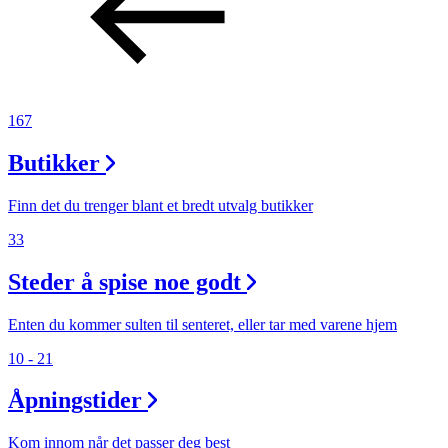
Aktiviteter
Tilbud
167
Inspirasjon
Butikker
Finn det du trenger blant et bredt utvalg butikker
33
Søk
Steder å spise noe godt
Enten du kommer sulten til senteret, eller tar med varene hjem
Åpningstider
10 - 21
Praktisk informasjon
Åpningstider
Ledige stillinger
Kom innom når det passer deg best