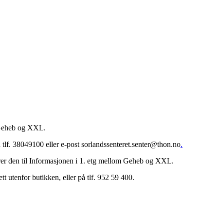
 Geheb og XXL.
 tlf. 38049100 eller e-post sorlandssenteret.senter@thon.no
.
erer den til Informasjonen i 1. etg mellom Geheb og XXL.
 utenfor butikken, eller på tlf. 952 59 400.