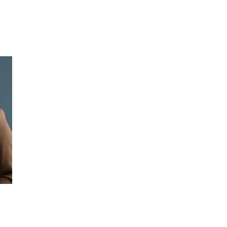
Inspirasjon
Søk
Åpningstider
Praktisk informasjon
Ledige stillinger
Magasin
Gavekort
Finn frem