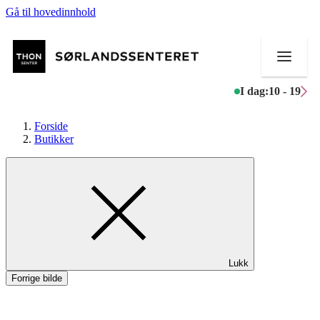
Gå til hovedinnhold
I dag:
10 - 19
Forside
Butikker
Butikker
Mat og drikke
Helse
Lukk
Aktiviteter
Forrige bilde
Tilbud