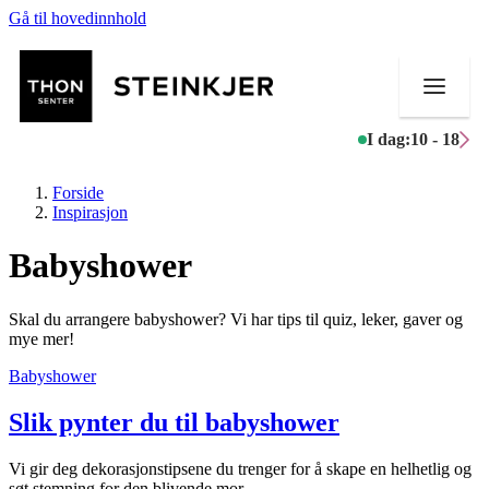
Gå til hovedinnhold
I dag:
10 - 18
Forside
Inspirasjon
Babyshower
Butikker
Skal du arrangere babyshower? Vi har tips til quiz, leker, gaver og
Mat og drikke
mye mer!
Babyshower
Helse
Slik pynter du til babyshower
Aktiviteter
Tilbud
Vi gir deg dekorasjonstipsene du trenger for å skape en helhetlig og
søt stemning for den blivende mor.