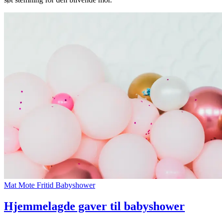
Inspirasjon
Søk
Åpningstider
Praktisk informasjon
Ledige stillinger
Magasin
Gavekort
Mat
Mote
Fritid
Babyshower
Finn frem
Parkering
Hjemmelagde gaver til babyshower
Kundeklubb