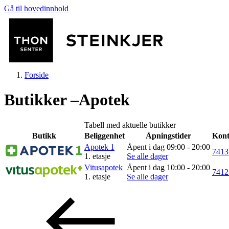
Gå til hovedinnhold
Forside
Butikker –Apotek
Tabell med aktuelle butikker
Butikk
Beliggenhet
Åpningstider
Kont
Butikker
Apotek 1
Åpent i dag 09:00 - 20:00
7413
1. etasje
Se alle dager
Vitusapotek
Åpent i dag 10:00 - 20:00
7412
1. etasje
Se alle dager
Mat og drikke
Helse