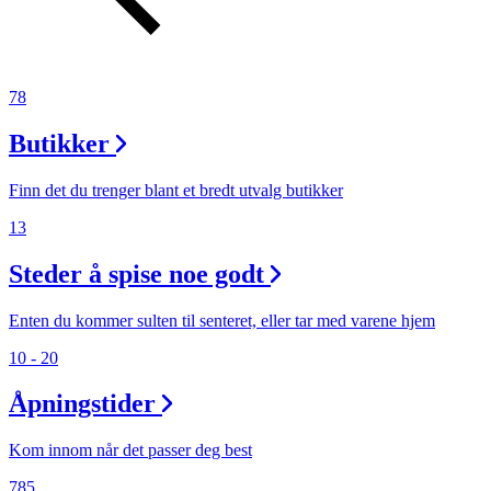
Aktiviteter
Tilbud
78
Butikker
Inspirasjon
Finn det du trenger blant et bredt utvalg butikker
13
Steder å spise noe godt
Søk
Enten du kommer sulten til senteret, eller tar med varene hjem
10 - 20
Åpningstider
Åpningstider
Praktisk informasjon
Kom innom når det passer deg best
Ledige stillinger
785