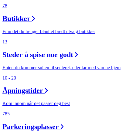
78
Aktiviteter
Butikker
Tilbud
Finn det du trenger blant et bredt utvalg butikker
13
Inspirasjon
Steder å spise noe godt
Enten du kommer sulten til senteret, eller tar med varene hjem
Søk
10 - 20
Åpningstider
Kom innom når det passer deg best
Åpningstider
785
Praktisk informasjon
Parkeringsplasser
Ledige stillinger