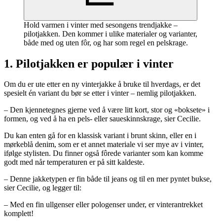
Hold varmen i vinter med sesongens trendjakke –
pilotjakken. Den kommer i ulike materialer og varianter,
både med og uten fôr, og har som regel en pelskrage.
1. Pilotjakken er populær i vinter
Om du er ute etter en ny vinterjakke å bruke til hverdags, er det
spesielt én variant du bør se etter i vinter – nemlig pilotjakken.
– Den kjennetegnes gjerne ved å være litt kort, stor og «boksete» i
formen, og ved å ha en pels- eller saueskinnskrage, sier Cecilie.
Du kan enten gå for en klassisk variant i brunt skinn, eller en i
mørkeblå denim, som er et annet materiale vi ser mye av i vinter,
ifølge stylisten. Du finner også fôrede varianter som kan komme
godt med når temperaturen er på sitt kaldeste.
– Denne jakketypen er fin både til jeans og til en mer pyntet bukse,
sier Cecilie, og legger til:
– Med en fin ullgenser eller pologenser under, er vinterantrekket
komplett!