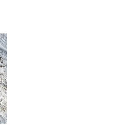
Inspirasjon
Søk
Åpningstider
Praktisk informasjon
Ledige stillinger
Magasin
Gavekort
Finn frem
Parkering
Kundeklubb