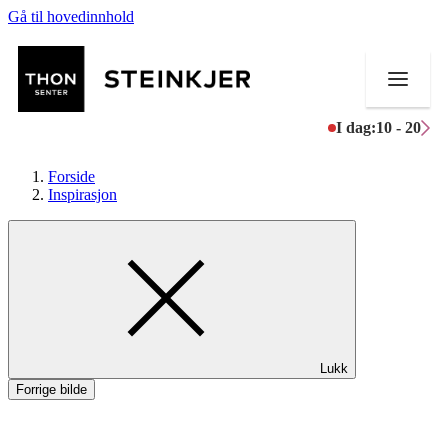
Gå til hovedinnhold
I dag:
10 - 20
Forside
Inspirasjon
Butikker
Mat og drikke
Helse
Lukk
Aktiviteter
Forrige bilde
Tilbud