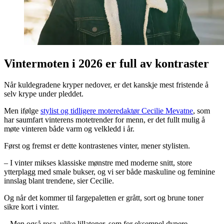
Vintermoten i 2026 er full av kontraster
Når kuldegradene kryper nedover, er det kanskje mest fristende å
selv krype under pleddet.
Men ifølge
stylist og tidligere moteredaktør Cecilie Mevatne
, som
har saumfart vinterens motetrender for menn, er det fullt mulig å
møte vinteren både varm og velkledd i år.
Først og fremst er dette kontrastenes vinter, mener stylisten.
– I vinter mikses klassiske mønstre med moderne snitt, store
ytterplagg med smale bukser, og vi ser både maskuline og feminine
innslag blant trendene, sier Cecilie.
Og når det kommer til fargepaletten er grått, sort og brune toner
sikre kort i vinter.
– Men også rosa, ulike lillatoner, som for eksempel dypere