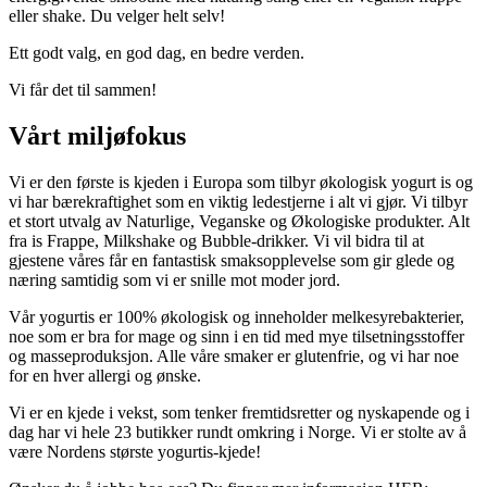
eller shake. Du velger helt selv!
Ett godt valg, en god dag, en bedre verden.
Vi får det til sammen!
Vårt miljøfokus
Vi er den første is kjeden i Europa som tilbyr økologisk yogurt is og
vi har bærekraftighet som en viktig ledestjerne i alt vi gjør. Vi tilbyr
et stort utvalg av Naturlige, Veganske og Økologiske produkter. Alt
fra is Frappe, Milkshake og Bubble-drikker. Vi vil bidra til at
gjestene våres får en fantastisk smaksopplevelse som gir glede og
næring samtidig som vi er snille mot moder jord.
Vår yogurtis er 100% økologisk og inneholder melkesyrebakterier,
noe som er bra for mage og sinn i en tid med mye tilsetningsstoffer
og masseproduksjon. Alle våre smaker er glutenfrie, og vi har noe
for en hver allergi og ønske.
Vi er en kjede i vekst, som tenker fremtidsretter og nyskapende og i
dag har vi hele 23 butikker rundt omkring i Norge. Vi er stolte av å
være Nordens største yogurtis-kjede!