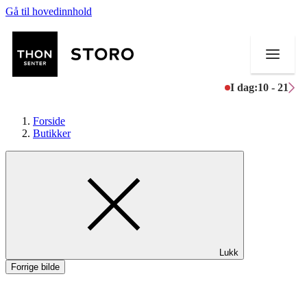
Gå til hovedinnhold
I dag:
10 - 21
Forside
Butikker
Butikker
Mat og drikke
Helse
Lukk
Aktiviteter
Forrige bilde
Tilbud