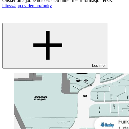
Ønsker du å jobbe hos oss? Du finner mer informasjon HER:
https://app.cvideo.no/funky
Les mer