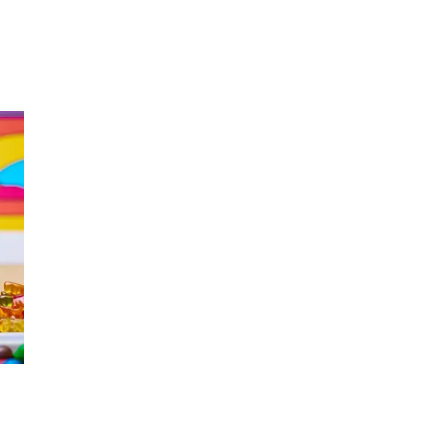
Merker
Inspirasjon
Søk
Åpningstider
Praktisk informasjon
Ledige stillinger
Magasin
Gavekort
Finn frem