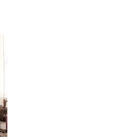
Merker
Inspirasjon
Søk
Åpningstider
Praktisk informasjon
Ledige stillinger
Magasin
Gavekort
Finn frem