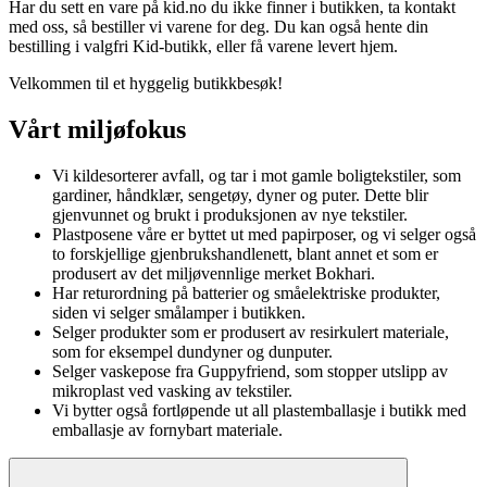
Har du sett en vare på kid.no du ikke finner i butikken, ta kontakt
med oss, så bestiller vi varene for deg. Du kan også hente din
bestilling i valgfri Kid-butikk, eller få varene levert hjem.
Velkommen til et hyggelig butikkbesøk!
Vårt miljøfokus
Vi kildesorterer avfall, og tar i mot gamle boligtekstiler, som
gardiner, håndklær, sengetøy, dyner og puter. Dette blir
gjenvunnet og brukt i produksjonen av nye tekstiler.
Plastposene våre er byttet ut med papirposer, og vi selger også
to forskjellige gjenbrukshandlenett, blant annet et som er
produsert av det miljøvennlige merket Bokhari.
Har returordning på batterier og småelektriske produkter,
siden vi selger smålamper i butikken.
Selger produkter som er produsert av resirkulert materiale,
som for eksempel dundyner og dunputer.
Selger vaskepose fra Guppyfriend, som stopper utslipp av
mikroplast ved vasking av tekstiler.
Vi bytter også fortløpende ut all plastemballasje i butikk med
emballasje av fornybart materiale.