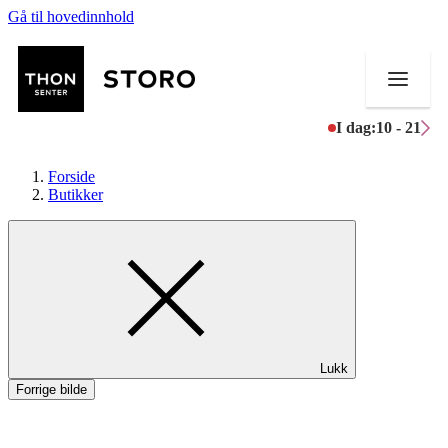
Gå til hovedinnhold
I dag:
10 - 21
Forside
Butikker
Butikker
Mat og drikke
Helse
Lukk
Aktiviteter
Forrige bilde
Tilbud