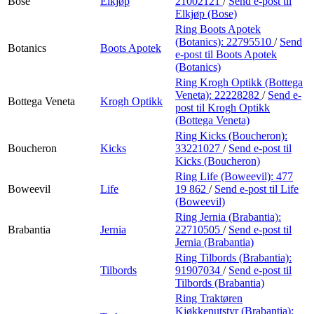
Bose
Elkjøp
21002121
/
Send e-post
til
Elkjøp (Bose)
Ring Boots Apotek
(Botanics):
22795510
/
Send
Botanics
Boots Apotek
e-post
til Boots Apotek
(Botanics)
Ring Krogh Optikk (Bottega
Veneta):
22228282
/
Send e-
Bottega Veneta
Krogh Optikk
post
til Krogh Optikk
(Bottega Veneta)
Ring Kicks (Boucheron):
Boucheron
Kicks
33221027
/
Send e-post
til
Kicks (Boucheron)
Ring Life (Boweevil):
477
Boweevil
Life
19 862
/
Send e-post
til Life
(Boweevil)
Ring Jernia (Brabantia):
Brabantia
Jernia
22710505
/
Send e-post
til
Jernia (Brabantia)
Ring Tilbords (Brabantia):
Tilbords
91907034
/
Send e-post
til
Tilbords (Brabantia)
Ring Traktøren
Kjøkkenutstyr (Brabantia):