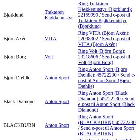
Ring Traktøren
Kjøkkenutstyr (Bjørklund):
Traktøren
Bjørklund
22159990
/
Send e-post
til
Kjøkkenutstyr
Traktøren Kjøkkenutstyr
(Bjørklund)
Ring VITA (Björn Axén):
Björn Axén
VITA
22098302
/
Send e-post
til
VITA (Björn Axén)
Ring Volt (Björn Borg):
Björn Borg
Volt
23218606
/
Send e-post
til
Volt (Björn Borg)
Ring Anton Sport (Bjørn
Dæhlie):
45722230
/
Send e-
Bjørn Dæhlie
Anton Sport
post
til Anton Sport (Bjørn
Dæhlie)
Ring Anton Sport (Black
Diamond):
45722230
/
Send
Black Diamond
Anton Sport
e-post
til Anton Sport (Black
Diamond)
Ring Anton Sport
(BLACKBURN):
45722230
BLACKBURN
Anton Sport
/
Send e-post
til Anton Sport
(BLACKBURN)