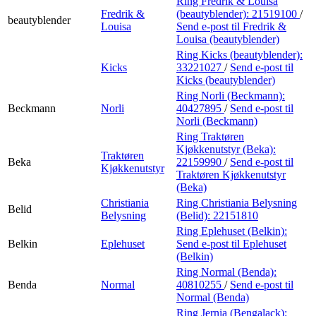
Ring Fredrik & Louisa
Fredrik &
(beautyblender):
21519100
/
beautyblender
Louisa
Send e-post
til Fredrik &
Louisa (beautyblender)
Ring Kicks (beautyblender):
Kicks
33221027
/
Send e-post
til
Kicks (beautyblender)
Ring Norli (Beckmann):
Beckmann
Norli
40427895
/
Send e-post
til
Norli (Beckmann)
Ring Traktøren
Kjøkkenutstyr (Beka):
Traktøren
Beka
22159990
/
Send e-post
til
Kjøkkenutstyr
Traktøren Kjøkkenutstyr
(Beka)
Christiania
Ring Christiania Belysning
Belid
Belysning
(Belid):
22151810
Ring Eplehuset (Belkin):
Belkin
Eplehuset
Send e-post
til Eplehuset
(Belkin)
Ring Normal (Benda):
Benda
Normal
40810255
/
Send e-post
til
Normal (Benda)
Ring Jernia (Bengalack):