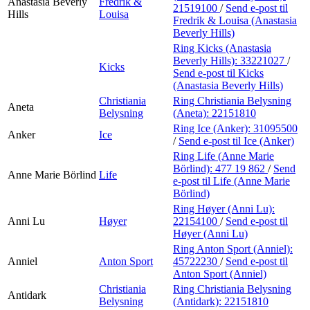
Anastasia Beverly
Fredrik &
21519100
/
Send e-post
til
Hills
Louisa
Fredrik & Louisa (Anastasia
Beverly Hills)
Ring Kicks (Anastasia
Beverly Hills):
33221027
/
Kicks
Send e-post
til Kicks
(Anastasia Beverly Hills)
Christiania
Ring Christiania Belysning
Aneta
Belysning
(Aneta):
22151810
Ring Ice (Anker):
31095500
Anker
Ice
/
Send e-post
til Ice (Anker)
Ring Life (Anne Marie
Börlind):
477 19 862
/
Send
Anne Marie Börlind
Life
e-post
til Life (Anne Marie
Börlind)
Ring Høyer (Anni Lu):
Anni Lu
Høyer
22154100
/
Send e-post
til
Høyer (Anni Lu)
Ring Anton Sport (Anniel):
Anniel
Anton Sport
45722230
/
Send e-post
til
Anton Sport (Anniel)
Christiania
Ring Christiania Belysning
Antidark
Belysning
(Antidark):
22151810