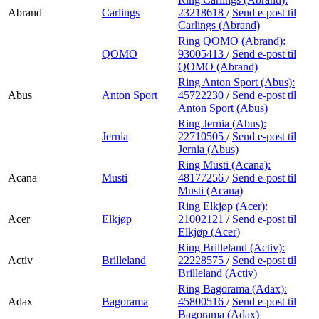
Abrand
Carlings
23218618
/
Send e-post
til
Carlings (Abrand)
Ring QOMO (Abrand):
QOMO
93005413
/
Send e-post
til
QOMO (Abrand)
Ring Anton Sport (Abus):
Abus
Anton Sport
45722230
/
Send e-post
til
Anton Sport (Abus)
Ring Jernia (Abus):
Jernia
22710505
/
Send e-post
til
Jernia (Abus)
Ring Musti (Acana):
Acana
Musti
48177256
/
Send e-post
til
Musti (Acana)
Ring Elkjøp (Acer):
Acer
Elkjøp
21002121
/
Send e-post
til
Elkjøp (Acer)
Ring Brilleland (Activ):
Activ
Brilleland
22228575
/
Send e-post
til
Brilleland (Activ)
Ring Bagorama (Adax):
Adax
Bagorama
45800516
/
Send e-post
til
Bagorama (Adax)