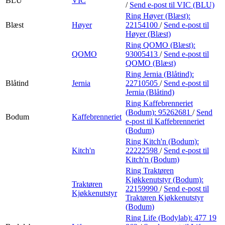
BLU
VIC
/
Send e-post
til VIC (BLU)
Ring Høyer (Blæst):
Blæst
Høyer
22154100
/
Send e-post
til
Høyer (Blæst)
Ring QOMO (Blæst):
QOMO
93005413
/
Send e-post
til
QOMO (Blæst)
Ring Jernia (Blåtind):
Blåtind
Jernia
22710505
/
Send e-post
til
Jernia (Blåtind)
Ring Kaffebrenneriet
(Bodum):
95262681
/
Send
Bodum
Kaffebrenneriet
e-post
til Kaffebrenneriet
(Bodum)
Ring Kitch'n (Bodum):
Kitch'n
22222598
/
Send e-post
til
Kitch'n (Bodum)
Ring Traktøren
Kjøkkenutstyr (Bodum):
Traktøren
22159990
/
Send e-post
til
Kjøkkenutstyr
Traktøren Kjøkkenutstyr
(Bodum)
Ring Life (Bodylab):
477 19