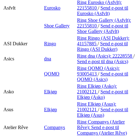
Ring Eurosko (Asfvlt):
Asfvlt
Eurosko
22155810
/
Send e-post
til
Eurosko (Asfvlt)
Ring Shoe Gallery (Asfvlt):
Shoe Gallery
22155810
/
Send e-post
til
Shoe Gallery (Asfvlt)
Ring Ringo (ASI Dukker):
ASI Dukker
Ringo
41157885
/
Send e-post
til
Ringo (ASI Dukker)
Ring dna (Asics):
22228558
/
Asics
dna
Send e-post
til dna (Asics)
Ring QOMO (Asics):
QOMO
93005413
/
Send e-post
til
QOMO (Asics)
Ring Elkjøp (Asko):
Asko
Elkjøp
21002121
/
Send e-post
til
Elkjøp (Asko)
Ring Elkjøp (Asus):
Asus
Elkjøp
21002121
/
Send e-post
til
Elkjøp (Asus)
Ring Companys (Atelier
Atelier Rêve
Companys
Rêve):
Send e-post
til
Companys (Atelier Rêve)