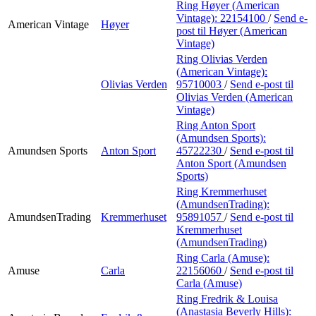
Ring Høyer (American
Vintage):
22154100
/
Send e-
American Vintage
Høyer
post
til Høyer (American
Vintage)
Ring Olivias Verden
(American Vintage):
Olivias Verden
95710003
/
Send e-post
til
Olivias Verden (American
Vintage)
Ring Anton Sport
(Amundsen Sports):
Amundsen Sports
Anton Sport
45722230
/
Send e-post
til
Anton Sport (Amundsen
Sports)
Ring Kremmerhuset
(AmundsenTrading):
AmundsenTrading
Kremmerhuset
95891057
/
Send e-post
til
Kremmerhuset
(AmundsenTrading)
Ring Carla (Amuse):
Amuse
Carla
22156060
/
Send e-post
til
Carla (Amuse)
Ring Fredrik & Louisa
(Anastasia Beverly Hills):