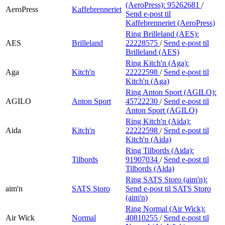
(AeroPress):
95262681
/
AeroPress
Kaffebrenneriet
Send e-post
til
Kaffebrenneriet (AeroPress)
Ring Brilleland (AES):
AES
Brilleland
22228575
/
Send e-post
til
Brilleland (AES)
Ring Kitch'n (Aga):
Aga
Kitch'n
22222598
/
Send e-post
til
Kitch'n (Aga)
Ring Anton Sport (AGILO):
AGILO
Anton Sport
45722230
/
Send e-post
til
Anton Sport (AGILO)
Ring Kitch'n (Aida):
Aida
Kitch'n
22222598
/
Send e-post
til
Kitch'n (Aida)
Ring Tilbords (Aida):
Tilbords
91907034
/
Send e-post
til
Tilbords (Aida)
Ring SATS Storo (aim'n):
aim'n
SATS Storo
Send e-post
til SATS Storo
(aim'n)
Ring Normal (Air Wick):
Air Wick
Normal
40810255
/
Send e-post
til