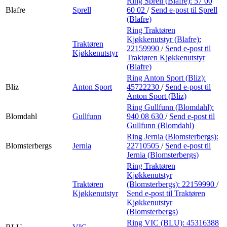
Ring Sprell (Blafre):
57 00
Blafre
Sprell
60 02
/
Send e-post
til Sprell
(Blafre)
Ring Traktøren
Kjøkkenutstyr (Blafre):
Traktøren
22159990
/
Send e-post
til
Kjøkkenutstyr
Traktøren Kjøkkenutstyr
(Blafre)
Ring Anton Sport (Bliz):
Bliz
Anton Sport
45722230
/
Send e-post
til
Anton Sport (Bliz)
Ring Gullfunn (Blomdahl):
Blomdahl
Gullfunn
940 08 630
/
Send e-post
til
Gullfunn (Blomdahl)
Ring Jernia (Blomsterbergs):
Blomsterbergs
Jernia
22710505
/
Send e-post
til
Jernia (Blomsterbergs)
Ring Traktøren
Kjøkkenutstyr
Traktøren
(Blomsterbergs):
22159990
/
Kjøkkenutstyr
Send e-post
til Traktøren
Kjøkkenutstyr
(Blomsterbergs)
Ring VIC (BLU):
45316388