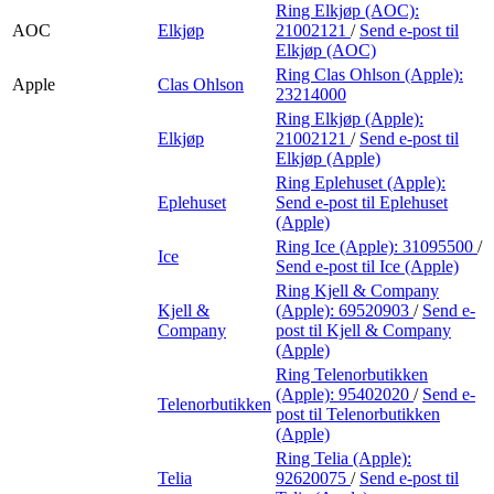
Ring Elkjøp (AOC):
AOC
Elkjøp
21002121
/
Send e-post
til
Elkjøp (AOC)
Ring Clas Ohlson (Apple):
Apple
Clas Ohlson
23214000
Ring Elkjøp (Apple):
Elkjøp
21002121
/
Send e-post
til
Elkjøp (Apple)
Ring Eplehuset (Apple):
Eplehuset
Send e-post
til Eplehuset
(Apple)
Ring Ice (Apple):
31095500
/
Ice
Send e-post
til Ice (Apple)
Ring Kjell & Company
Kjell &
(Apple):
69520903
/
Send e-
Company
post
til Kjell & Company
(Apple)
Ring Telenorbutikken
(Apple):
95402020
/
Send e-
Telenorbutikken
post
til Telenorbutikken
(Apple)
Ring Telia (Apple):
Telia
92620075
/
Send e-post
til