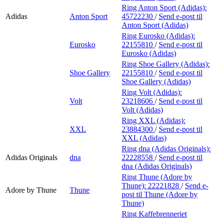
Ring Anton Sport (Adidas):
Adidas
Anton Sport
45722230
/
Send e-post
til
Anton Sport (Adidas)
Ring Eurosko (Adidas):
Eurosko
22155810
/
Send e-post
til
Eurosko (Adidas)
Ring Shoe Gallery (Adidas):
Shoe Gallery
22155810
/
Send e-post
til
Shoe Gallery (Adidas)
Ring Volt (Adidas):
Volt
23218606
/
Send e-post
til
Volt (Adidas)
Ring XXL (Adidas):
XXL
23884300
/
Send e-post
til
XXL (Adidas)
Ring dna (Adidas Originals):
Adidas Originals
dna
22228558
/
Send e-post
til
dna (Adidas Originals)
Ring Thune (Adore by
Thune):
22221828
/
Send e-
Adore by Thune
Thune
post
til Thune (Adore by
Thune)
Ring Kaffebrenneriet