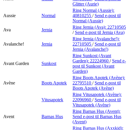
Glitter (Aurie)
Ring Normal (Aussie):
Aussie
Normal
40810255
/
Send e-post
til
Normal (Aussie)
Ring Jernia (Ava):
22710505
Ava
Jernia
/
Send e-post
til Jernia (Ava)
Ring Jernia (Avalanche!):
Avalanche!
Jernia
22710505
/
Send e-post
til
Jernia (Avalanche!)
Ring Sunkost (Avant
Garden):
22224960
/
Send e-
Avant Garden
Sunkost
post
til Sunkost (Avant
Garden)
Ring Boots Apotek (Avène):
Avène
Boots Apotek
22795510
/
Send e-post
til
Boots Apotek (Avène)
Ring Vitusapotek (Avène):
Vitusapotek
22096960
/
Send e-post
til
Vitusapotek (Avène)
Ring Barnas Hus (Avent):
Avent
Barnas Hus
Send e-post
til Barnas Hus
(Avent)
Ring Barnas Hus (Axxkid):