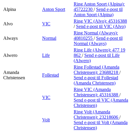
Ring Anton Sport (Alpina):
Alpina
Anton Sport
45722230
/
Send e-post
til
Anton Sport (Alpina)
Ring VIC (Alvo):
45316388
Alvo
VIC
/
Send e-post
til VIC (Alvo)
Ring Normal (Always):
Always
Normal
40810255
/
Send e-post
til
Normal (Always)
Ring Life (Alwero):
477 19
Alwero
Life
862
/
Send e-post
til Life
(Alwero)
Ring Follestad (Amanda
Amanda
Christensen):
23688218
/
Follestad
Christensen
Send e-post
til Follestad
(Amanda Christensen)
Ring VIC (Amanda
Christensen):
45316388
/
VIC
Send e-post
til VIC (Amanda
Christensen)
Ring Volt (Amanda
Christensen):
23218606
/
Volt
Send e-post
til Volt (Amanda
Christensen)