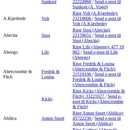
Sunkost
22224960
/
Send e-post
til
Sunkost (A. Vogel)
Ring Volt (A.Kjærbede):
A.Kjærbede
Volt
23218606
/
Send e-post
til
Volt (A.Kjærbede)
Ring Sissi (Abecita):
Abecita
Sissi
22159651
/
Send e-post
til
Sissi (Abecita)
Ring Life (Abeego):
477 19
Abeego
Life
862
/
Send e-post
til Life
(Abeego)
Ring Fredrik & Louisa
(Abercrombie & Fitch):
Abercrombie &
Fredrik &
21519100
/
Send e-post
til
Fitch
Louisa
Fredrik & Louisa
(Abercrombie & Fitch)
Ring Kicks (Abercrombie &
Fitch):
33221027
/
Send e-
Kicks
post
til Kicks (Abercrombie
& Fitch)
Ring Anton Sport (Abilica):
Abilica
Anton Sport
45722230
/
Send e-post
til
Anton Sport (Abilica)
Ring Carlings (Abrand):