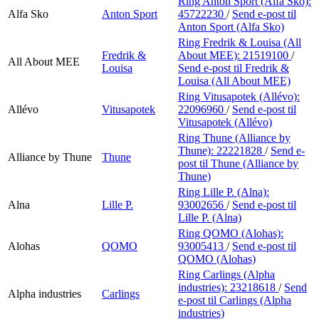
Ring Anton Sport (Alfa Sko):
Alfa Sko
Anton Sport
45722230
/
Send e-post
til
Anton Sport (Alfa Sko)
Ring Fredrik & Louisa (All
Fredrik &
About MEE):
21519100
/
All About MEE
Louisa
Send e-post
til Fredrik &
Louisa (All About MEE)
Ring Vitusapotek (Allévo):
Allévo
Vitusapotek
22096960
/
Send e-post
til
Vitusapotek (Allévo)
Ring Thune (Alliance by
Thune):
22221828
/
Send e-
Alliance by Thune
Thune
post
til Thune (Alliance by
Thune)
Ring Lille P. (Alna):
Alna
Lille P.
93002656
/
Send e-post
til
Lille P. (Alna)
Ring QOMO (Alohas):
Alohas
QOMO
93005413
/
Send e-post
til
QOMO (Alohas)
Ring Carlings (Alpha
industries):
23218618
/
Send
Alpha industries
Carlings
e-post
til Carlings (Alpha
industries)