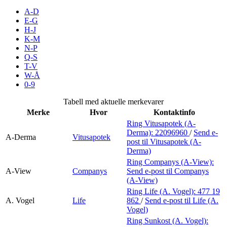
Merker
A-D
E-G
H-J
Inspirasjon
K-M
N-P
Q-S
T-V
Søk
W-Å
0-9
Tabell med aktuelle merkevarer
Merke
Hvor
Kontaktinfo
Åpningstider
Ring Vitusapotek (A-
Derma):
22096960
/
Send e-
Praktisk informasjon
A-Derma
Vitusapotek
post
til Vitusapotek (A-
Derma)
Ledige stillinger
Ring Companys (A-View):
A-View
Companys
Send e-post
til Companys
Magasin
(A-View)
Ring Life (A. Vogel):
477 19
Gavekort
A. Vogel
Life
862
/
Send e-post
til Life (A.
Vogel)
Finn frem
Ring Sunkost (A. Vogel):