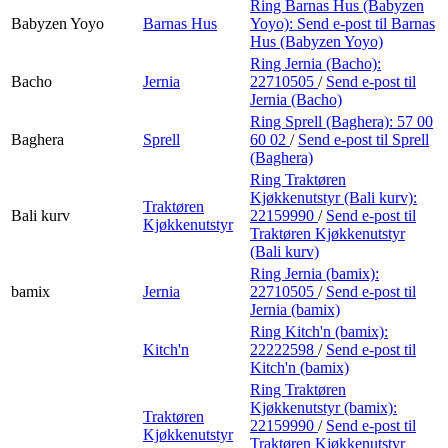
Ring Barnas Hus (Babyzen
Babyzen Yoyo
Barnas Hus
Yoyo):
Send e-post
til Barnas
Hus (Babyzen Yoyo)
Ring Jernia (Bacho):
Bacho
Jernia
22710505
/
Send e-post
til
Jernia (Bacho)
Ring Sprell (Baghera):
57 00
Baghera
Sprell
60 02
/
Send e-post
til Sprell
(Baghera)
Ring Traktøren
Kjøkkenutstyr (Bali kurv):
Traktøren
Bali kurv
22159990
/
Send e-post
til
Kjøkkenutstyr
Traktøren Kjøkkenutstyr
(Bali kurv)
Ring Jernia (bamix):
bamix
Jernia
22710505
/
Send e-post
til
Jernia (bamix)
Ring Kitch'n (bamix):
Kitch'n
22222598
/
Send e-post
til
Kitch'n (bamix)
Ring Traktøren
Kjøkkenutstyr (bamix):
Traktøren
22159990
/
Send e-post
til
Kjøkkenutstyr
Traktøren Kjøkkenutstyr