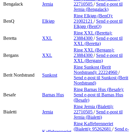
Bengalack
Jernia
22710505
/
Send e-post
til
Jernia (Bengalack)
Ring Elkjøp (BenQ):
BenQ
Elkjøp
21002121
/
Send e-post
til
Elkjøp (BenQ)
Ring XXL (Beretta):
Beretta
XXL
23884300
/
Send e-post
til
XXL (Beretta)
Ring XXL (Bergans):
Bergans
XXL
23884300
/
Send e-post
til
XXL (Bergans)
Ring Sunkost (Berit
Nordstrand):
22224960
/
Berit Nordstrand
Sunkost
Send e-post
til Sunkost (Berit
Nordstrand)
Ring Barnas Hus (Besafe):
Besafe
Barnas Hus
Send e-post
til Barnas Hus
(Besafe)
Ring Jernia (Bialetti):
Bialetti
Jernia
22710505
/
Send e-post
til
Jernia (Bialetti)
Ring Kaffebrenneriet
(Bialetti):
95262681
/
Send e-
Kaffebrenneriet