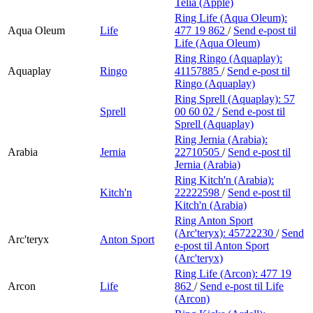
Telia (Apple)
Ring Life (Aqua Oleum):
Aqua Oleum
Life
477 19 862
/
Send e-post
til
Life (Aqua Oleum)
Ring Ringo (Aquaplay):
Aquaplay
Ringo
41157885
/
Send e-post
til
Ringo (Aquaplay)
Ring Sprell (Aquaplay):
57
Sprell
00 60 02
/
Send e-post
til
Sprell (Aquaplay)
Ring Jernia (Arabia):
Arabia
Jernia
22710505
/
Send e-post
til
Jernia (Arabia)
Ring Kitch'n (Arabia):
Kitch'n
22222598
/
Send e-post
til
Kitch'n (Arabia)
Ring Anton Sport
(Arc'teryx):
45722230
/
Send
Arc'teryx
Anton Sport
e-post
til Anton Sport
(Arc'teryx)
Ring Life (Arcon):
477 19
Arcon
Life
862
/
Send e-post
til Life
(Arcon)