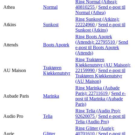
Ring Normal (Athea):
Athea
Normal
40810255
/
Send e-post
til
Normal (Athea)
Ring Sunkost (Atkins):
Atkins
Sunkost
22224960
/
Send e-post
til
Sunkost (Atkins)
Ring Boots Apotek
(Attends):
22795510
/
Send
Attends
Boots Apotek
e-post
til Boots Apotek
(Attends)
Ring Traktøren
Kjøkkenutstyr (AU Maison):
Traktøren
AU Maison
22159990
/
Send e-post
til
Kjøkkenutstyr
Traktøren Kjøkkenutstyr
(AU Maison)
Ring Marinka (Aubade
Paris):
22711619
/
Send e-
Aubade Paris
Marinka
post
til Marinka (Aubade
Paris)
Ring Telia (Audio Pro):
Audio Pro
Telia
92620075
/
Send e-post
til
Telia (Audio Pro)
Ring Glitter (Aurie):
Aurie
Glitter
40701610
/
Send e-post
til