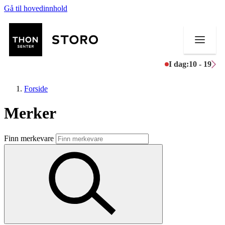
Gå til hovedinnhold
I dag:
10 - 19
Forside
Merker
Butikker
Finn merkevare
Mat og drikke
Helse
Aktiviteter
Tilbud