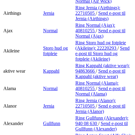
Normal (Air Wick)
Ring Jernia (Airthings):
Airthings
Jernia
22710505
/
Send e-post
til
Jernia (Airthings)
Ring Normal (Ajax):
Ajax
Normal
40810255
/
Send e-post
til
Normal (Ajax)
Ring Storo hud og fotpleie
Storo hud og
(Akileine):
22220293
/
Send
Akileine
fotpleie
e-post
til Storo hud og
fotpleie (Akileine)
Ring Kappahl (aktive wear):
aktive wear
Kappahl
94863666
/
Send e-post
til
Kappahl (aktive wear)
Ring Normal (Alama):
Alama
Normal
40810255
/
Send e-post
til
Normal (Alama)
Ring Jernia (Alanor):
Alanor
Jernia
22710505
/
Send e-post
til
Jernia (Alanor)
Ring Gullfunn (Alexander):
Alexander
Gullfunn
940 08 630
/
Send e-post
til
Gullfunn (Alexander)