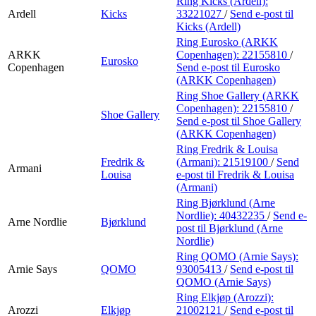
Ring Kicks (Ardell):
Ardell
Kicks
33221027
/
Send e-post
til
Kicks (Ardell)
Ring Eurosko (ARKK
ARKK
Copenhagen):
22155810
/
Eurosko
Copenhagen
Send e-post
til Eurosko
(ARKK Copenhagen)
Ring Shoe Gallery (ARKK
Copenhagen):
22155810
/
Shoe Gallery
Send e-post
til Shoe Gallery
(ARKK Copenhagen)
Ring Fredrik & Louisa
Fredrik &
(Armani):
21519100
/
Send
Armani
Louisa
e-post
til Fredrik & Louisa
(Armani)
Ring Bjørklund (Arne
Nordlie):
40432235
/
Send e-
Arne Nordlie
Bjørklund
post
til Bjørklund (Arne
Nordlie)
Ring QOMO (Arnie Says):
Arnie Says
QOMO
93005413
/
Send e-post
til
QOMO (Arnie Says)
Ring Elkjøp (Arozzi):
Arozzi
Elkjøp
21002121
/
Send e-post
til