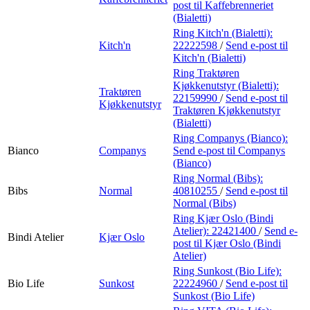
post
til Kaffebrenneriet
(Bialetti)
Ring Kitch'n (Bialetti):
Kitch'n
22222598
/
Send e-post
til
Kitch'n (Bialetti)
Ring Traktøren
Kjøkkenutstyr (Bialetti):
Traktøren
22159990
/
Send e-post
til
Kjøkkenutstyr
Traktøren Kjøkkenutstyr
(Bialetti)
Ring Companys (Bianco):
Bianco
Companys
Send e-post
til Companys
(Bianco)
Ring Normal (Bibs):
Bibs
Normal
40810255
/
Send e-post
til
Normal (Bibs)
Ring Kjær Oslo (Bindi
Atelier):
22421400
/
Send e-
Bindi Atelier
Kjær Oslo
post
til Kjær Oslo (Bindi
Atelier)
Ring Sunkost (Bio Life):
Bio Life
Sunkost
22224960
/
Send e-post
til
Sunkost (Bio Life)