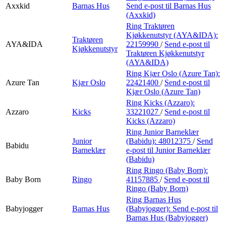
Axxkid
Barnas Hus
Send e-post
til Barnas Hus
(Axxkid)
Ring Traktøren
Kjøkkenutstyr (AYA&IDA):
Traktøren
AYA&IDA
22159990
/
Send e-post
til
Kjøkkenutstyr
Traktøren Kjøkkenutstyr
(AYA&IDA)
Ring Kjær Oslo (Azure Tan):
Azure Tan
Kjær Oslo
22421400
/
Send e-post
til
Kjær Oslo (Azure Tan)
Ring Kicks (Azzaro):
Azzaro
Kicks
33221027
/
Send e-post
til
Kicks (Azzaro)
Ring Junior Barneklær
Junior
(Babidu):
48012375
/
Send
Babidu
Barneklær
e-post
til Junior Barneklær
(Babidu)
Ring Ringo (Baby Born):
Baby Born
Ringo
41157885
/
Send e-post
til
Ringo (Baby Born)
Ring Barnas Hus
Babyjogger
Barnas Hus
(Babyjogger):
Send e-post
til
Barnas Hus (Babyjogger)