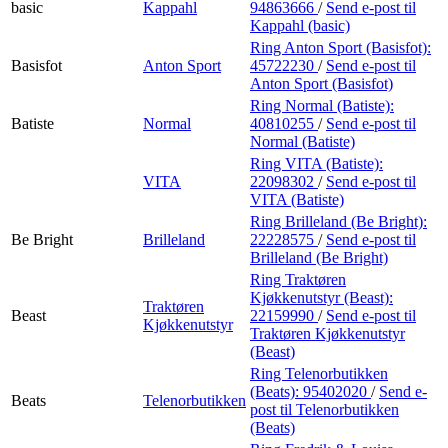
basic
Kappahl
94863666
/
Send e-post
til
Kappahl (basic)
Ring Anton Sport (Basisfot):
Basisfot
Anton Sport
45722230
/
Send e-post
til
Anton Sport (Basisfot)
Ring Normal (Batiste):
Batiste
Normal
40810255
/
Send e-post
til
Normal (Batiste)
Ring VITA (Batiste):
VITA
22098302
/
Send e-post
til
VITA (Batiste)
Ring Brilleland (Be Bright):
Be Bright
Brilleland
22228575
/
Send e-post
til
Brilleland (Be Bright)
Ring Traktøren
Kjøkkenutstyr (Beast):
Traktøren
Beast
22159990
/
Send e-post
til
Kjøkkenutstyr
Traktøren Kjøkkenutstyr
(Beast)
Ring Telenorbutikken
(Beats):
95402020
/
Send e-
Beats
Telenorbutikken
post
til Telenorbutikken
(Beats)