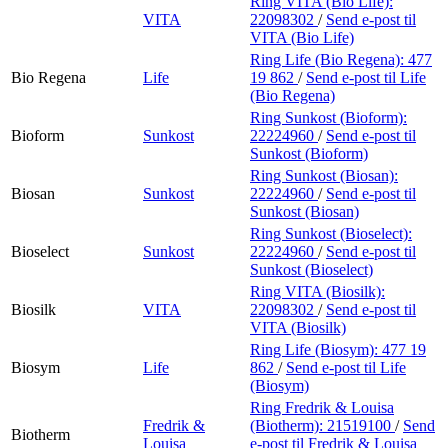
Ring VITA (Bio Life):
VITA
22098302
/
Send e-post
til
VITA (Bio Life)
Ring Life (Bio Regena):
477
Bio Regena
Life
19 862
/
Send e-post
til Life
(Bio Regena)
Ring Sunkost (Bioform):
Bioform
Sunkost
22224960
/
Send e-post
til
Sunkost (Bioform)
Ring Sunkost (Biosan):
Biosan
Sunkost
22224960
/
Send e-post
til
Sunkost (Biosan)
Ring Sunkost (Bioselect):
Bioselect
Sunkost
22224960
/
Send e-post
til
Sunkost (Bioselect)
Ring VITA (Biosilk):
Biosilk
VITA
22098302
/
Send e-post
til
VITA (Biosilk)
Ring Life (Biosym):
477 19
Biosym
Life
862
/
Send e-post
til Life
(Biosym)
Ring Fredrik & Louisa
Fredrik &
(Biotherm):
21519100
/
Send
Biotherm
Louisa
e-post
til Fredrik & Louisa