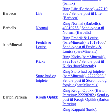
(bamix)
Ring Life (Barbeco):
477 19
Barbeco
Life
862
/
Send e-post
til Life
(Barbeco)
Ring Normal (Barbells):
Barbells
Normal
40810255
/
Send e-post
til
Normal (Barbells)
Ring Fredrik & Louisa
Fredrik &
(bareMinerals):
21519100
/
bareMinerals
Louisa
Send e-post
til Fredrik &
Louisa (bareMinerals)
Ring Kicks (bareMinerals):
Kicks
33221027
/
Send e-post
til
Kicks (bareMinerals)
Ring Storo hud og fotpleie
Storo hud og
(bareMinerals):
22220293
/
fotpleie
Send e-post
til Storo hud og
fotpleie (bareMinerals)
Ring Krogh Optikk (Barton
Perreira):
22228282
/
Send e-
Barton Perreira
Krogh Optikk
post
til Krogh Optikk (Barton
Perreira)
Ring Kappahl (basic):