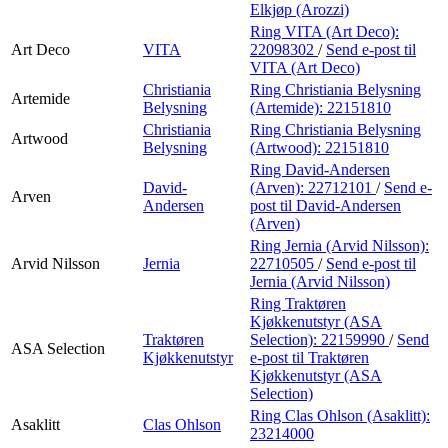
Elkjøp (Arozzi)
Ring VITA (Art Deco):
Art Deco
VITA
22098302
/
Send e-post
til
VITA (Art Deco)
Christiania
Ring Christiania Belysning
Artemide
Belysning
(Artemide):
22151810
Christiania
Ring Christiania Belysning
Artwood
Belysning
(Artwood):
22151810
Ring David-Andersen
David-
(Arven):
22712101
/
Send e-
Arven
Andersen
post
til David-Andersen
(Arven)
Ring Jernia (Arvid Nilsson):
Arvid Nilsson
Jernia
22710505
/
Send e-post
til
Jernia (Arvid Nilsson)
Ring Traktøren
Kjøkkenutstyr (ASA
Traktøren
Selection):
22159990
/
Send
ASA Selection
Kjøkkenutstyr
e-post
til Traktøren
Kjøkkenutstyr (ASA
Selection)
Ring Clas Ohlson (Asaklitt):
Asaklitt
Clas Ohlson
23214000