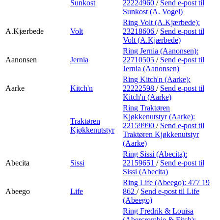
Sunkost
22224960
/
Send e-post
til
Sunkost (A. Vogel)
Ring Volt (A.Kjærbede):
A.Kjærbede
Volt
23218606
/
Send e-post
til
Volt (A.Kjærbede)
Ring Jernia (Aanonsen):
Aanonsen
Jernia
22710505
/
Send e-post
til
Jernia (Aanonsen)
Ring Kitch'n (Aarke):
Aarke
Kitch'n
22222598
/
Send e-post
til
Kitch'n (Aarke)
Ring Traktøren
Kjøkkenutstyr (Aarke):
Traktøren
22159990
/
Send e-post
til
Kjøkkenutstyr
Traktøren Kjøkkenutstyr
(Aarke)
Ring Sissi (Abecita):
Abecita
Sissi
22159651
/
Send e-post
til
Sissi (Abecita)
Ring Life (Abeego):
477 19
Abeego
Life
862
/
Send e-post
til Life
(Abeego)
Ring Fredrik & Louisa
(Abercrombie & Fitch):