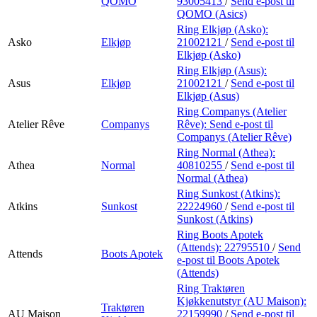
QOMO
93005413
/
Send e-post
til
QOMO (Asics)
Ring Elkjøp (Asko):
Asko
Elkjøp
21002121
/
Send e-post
til
Elkjøp (Asko)
Ring Elkjøp (Asus):
Asus
Elkjøp
21002121
/
Send e-post
til
Elkjøp (Asus)
Ring Companys (Atelier
Atelier Rêve
Companys
Rêve):
Send e-post
til
Companys (Atelier Rêve)
Ring Normal (Athea):
Athea
Normal
40810255
/
Send e-post
til
Normal (Athea)
Ring Sunkost (Atkins):
Atkins
Sunkost
22224960
/
Send e-post
til
Sunkost (Atkins)
Ring Boots Apotek
(Attends):
22795510
/
Send
Attends
Boots Apotek
e-post
til Boots Apotek
(Attends)
Ring Traktøren
Kjøkkenutstyr (AU Maison):
Traktøren
AU Maison
22159990
/
Send e-post
til