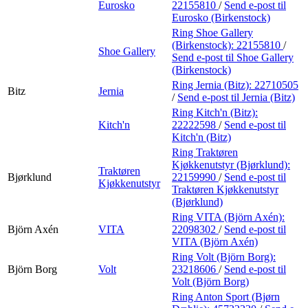
Eurosko
22155810
/
Send e-post
til
Eurosko (Birkenstock)
Ring Shoe Gallery
(Birkenstock):
22155810
/
Shoe Gallery
Send e-post
til Shoe Gallery
(Birkenstock)
Ring Jernia (Bitz):
22710505
Bitz
Jernia
/
Send e-post
til Jernia (Bitz)
Ring Kitch'n (Bitz):
Kitch'n
22222598
/
Send e-post
til
Kitch'n (Bitz)
Ring Traktøren
Kjøkkenutstyr (Bjørklund):
Traktøren
Bjørklund
22159990
/
Send e-post
til
Kjøkkenutstyr
Traktøren Kjøkkenutstyr
(Bjørklund)
Ring VITA (Björn Axén):
Björn Axén
VITA
22098302
/
Send e-post
til
VITA (Björn Axén)
Ring Volt (Björn Borg):
Björn Borg
Volt
23218606
/
Send e-post
til
Volt (Björn Borg)
Ring Anton Sport (Bjørn