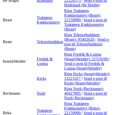
Be Bright
Brilleland
22228575
/
Send e-post
til
Brilleland (Be Bright)
Ring Traktøren
Kjøkkenutstyr (Beast):
Traktøren
Beast
22159990
/
Send e-post
til
Kjøkkenutstyr
Traktøren Kjøkkenutstyr
(Beast)
Ring Telenorbutikken
(Beats):
95402020
/
Send e-
Beats
Telenorbutikken
post
til Telenorbutikken
(Beats)
Ring Fredrik & Louisa
Fredrik &
(beautyblender):
21519100
/
beautyblender
Louisa
Send e-post
til Fredrik &
Louisa (beautyblender)
Ring Kicks (beautyblender):
Kicks
33221027
/
Send e-post
til
Kicks (beautyblender)
Ring Norli (Beckmann):
Beckmann
Norli
40427895
/
Send e-post
til
Norli (Beckmann)
Ring Traktøren
Kjøkkenutstyr (Beka):
Traktøren
Beka
22159990
/
Send e-post
til