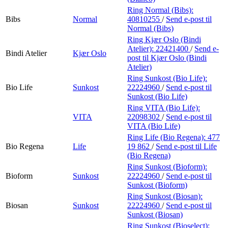
Ring Normal (Bibs):
Bibs
Normal
40810255
/
Send e-post
til
Normal (Bibs)
Ring Kjær Oslo (Bindi
Atelier):
22421400
/
Send e-
Bindi Atelier
Kjær Oslo
post
til Kjær Oslo (Bindi
Atelier)
Ring Sunkost (Bio Life):
Bio Life
Sunkost
22224960
/
Send e-post
til
Sunkost (Bio Life)
Ring VITA (Bio Life):
VITA
22098302
/
Send e-post
til
VITA (Bio Life)
Ring Life (Bio Regena):
477
Bio Regena
Life
19 862
/
Send e-post
til Life
(Bio Regena)
Ring Sunkost (Bioform):
Bioform
Sunkost
22224960
/
Send e-post
til
Sunkost (Bioform)
Ring Sunkost (Biosan):
Biosan
Sunkost
22224960
/
Send e-post
til
Sunkost (Biosan)
Ring Sunkost (Bioselect):