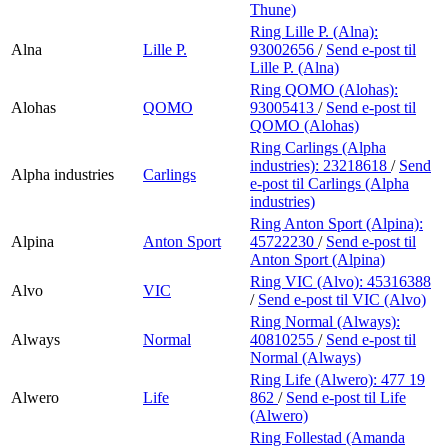
Thune)
Ring Lille P. (Alna):
Alna
Lille P.
93002656
/
Send e-post
til
Lille P. (Alna)
Ring QOMO (Alohas):
Alohas
QOMO
93005413
/
Send e-post
til
QOMO (Alohas)
Ring Carlings (Alpha
industries):
23218618
/
Send
Alpha industries
Carlings
e-post
til Carlings (Alpha
industries)
Ring Anton Sport (Alpina):
Alpina
Anton Sport
45722230
/
Send e-post
til
Anton Sport (Alpina)
Ring VIC (Alvo):
45316388
Alvo
VIC
/
Send e-post
til VIC (Alvo)
Ring Normal (Always):
Always
Normal
40810255
/
Send e-post
til
Normal (Always)
Ring Life (Alwero):
477 19
Alwero
Life
862
/
Send e-post
til Life
(Alwero)
Ring Follestad (Amanda