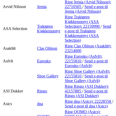
Ring Jernia (Arvid Nilsson):
Arvid Nilsson
Jernia
22710505
/
Send e-post
til
Jernia (Arvid Nilsson)
Ring Traktøren
Kjøkkenutstyr (ASA
Traktøren
Selection):
22159990
/
Send
ASA Selection
Kjøkkenutstyr
e-post
til Traktøren
Kjøkkenutstyr (ASA
Selection)
Ring Clas Ohlson (Asaklitt):
Asaklitt
Clas Ohlson
23214000
Ring Eurosko (Asfvlt):
Asfvlt
Eurosko
22155810
/
Send e-post
til
Eurosko (Asfvlt)
Ring Shoe Gallery (Asfvlt):
Shoe Gallery
22155810
/
Send e-post
til
Shoe Gallery (Asfvlt)
Ring Ringo (ASI Dukker):
ASI Dukker
Ringo
41157885
/
Send e-post
til
Ringo (ASI Dukker)
Ring dna (Asics):
22228558
/
Asics
dna
Send e-post
til dna (Asics)
Ring QOMO (Asics):