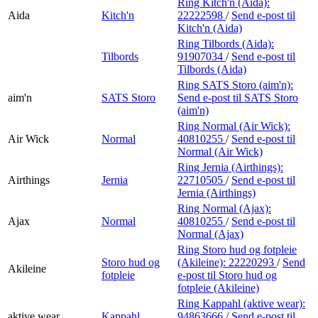
Ring Kitch'n (Aida):
Aida
Kitch'n
22222598
/
Send e-post
til
Kitch'n (Aida)
Ring Tilbords (Aida):
Tilbords
91907034
/
Send e-post
til
Tilbords (Aida)
Ring SATS Storo (aim'n):
aim'n
SATS Storo
Send e-post
til SATS Storo
(aim'n)
Ring Normal (Air Wick):
Air Wick
Normal
40810255
/
Send e-post
til
Normal (Air Wick)
Ring Jernia (Airthings):
Airthings
Jernia
22710505
/
Send e-post
til
Jernia (Airthings)
Ring Normal (Ajax):
Ajax
Normal
40810255
/
Send e-post
til
Normal (Ajax)
Ring Storo hud og fotpleie
Storo hud og
(Akileine):
22220293
/
Send
Akileine
fotpleie
e-post
til Storo hud og
fotpleie (Akileine)
Ring Kappahl (aktive wear):
aktive wear
Kappahl
94863666
/
Send e-post
til