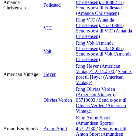
Amanda
Christensen):
23688218
/
Follestad
Christensen
Send e-post
til Follestad
(Amanda Christensen)
Ring VIC (Amanda
Christensen):
45316388
/
VIC
Send e-post
til VIC (Amanda
Christensen)
Ring Volt (Amanda
Christensen):
23218606
/
Volt
Send e-post
til Volt (Amanda
Christensen)
Ring Høyer (American
Vintage):
22154100
/
Send e-
American Vintage
Høyer
post
til Høyer (American
Vintage)
Ring Olivias Verden
(American Vintage):
Olivias Verden
95710003
/
Send e-post
til
Olivias Verden (American
Vintage)
Ring Anton Sport
(Amundsen Sports):
Amundsen Sports
Anton Sport
45722230
/
Send e-post
til
Anton Sport (Amundsen