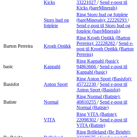
Kicks
33221027
/
Send e-post
til
Kicks (bareMinerals)
Ring Storo hud og fotpleie
Storo hud og
(bareMinerals):
22220293
/
fotpleie
Send e-post
til Storo hud og
fotpleie (bareMinerals)
Ring Krogh Optikk (Barton
Perreira):
22228282
/
Send e-
Barton Perreira
Krogh Optikk
post
til Krogh Optikk (Barton
Perreira)
Ring Kappahl (basic):
basic
Kappahl
94863666
/
Send e-post
til
Kappahl (basic)
Ring Anton Sport (Basisfot):
Basisfot
Anton Sport
45722230
/
Send e-post
til
Anton Sport (Basisfot)
Ring Normal (Batiste):
Batiste
Normal
40810255
/
Send e-post
til
Normal (Batiste)
Ring VITA (Batiste):
VITA
22098302
/
Send e-post
til
VITA (Batiste)
Ring Brilleland (Be Bright):