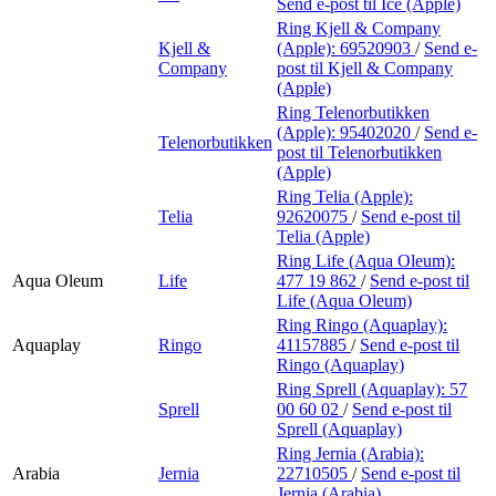
Send e-post
til Ice (Apple)
Ring Kjell & Company
Kjell &
(Apple):
69520903
/
Send e-
Company
post
til Kjell & Company
(Apple)
Ring Telenorbutikken
(Apple):
95402020
/
Send e-
Telenorbutikken
post
til Telenorbutikken
(Apple)
Ring Telia (Apple):
Telia
92620075
/
Send e-post
til
Telia (Apple)
Ring Life (Aqua Oleum):
Aqua Oleum
Life
477 19 862
/
Send e-post
til
Life (Aqua Oleum)
Ring Ringo (Aquaplay):
Aquaplay
Ringo
41157885
/
Send e-post
til
Ringo (Aquaplay)
Ring Sprell (Aquaplay):
57
Sprell
00 60 02
/
Send e-post
til
Sprell (Aquaplay)
Ring Jernia (Arabia):
Arabia
Jernia
22710505
/
Send e-post
til
Jernia (Arabia)