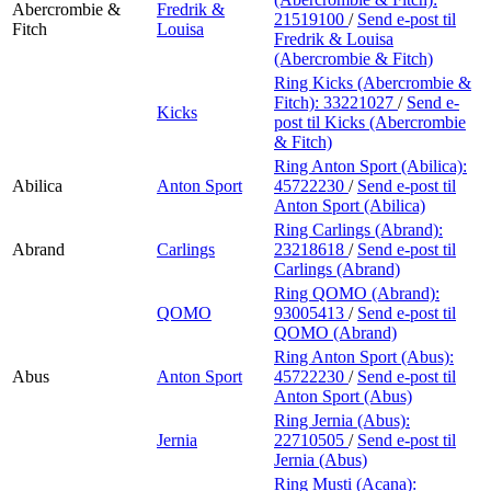
Abercrombie &
Fredrik &
21519100
/
Send e-post
til
Fitch
Louisa
Fredrik & Louisa
(Abercrombie & Fitch)
Ring Kicks (Abercrombie &
Fitch):
33221027
/
Send e-
Kicks
post
til Kicks (Abercrombie
& Fitch)
Ring Anton Sport (Abilica):
Abilica
Anton Sport
45722230
/
Send e-post
til
Anton Sport (Abilica)
Ring Carlings (Abrand):
Abrand
Carlings
23218618
/
Send e-post
til
Carlings (Abrand)
Ring QOMO (Abrand):
QOMO
93005413
/
Send e-post
til
QOMO (Abrand)
Ring Anton Sport (Abus):
Abus
Anton Sport
45722230
/
Send e-post
til
Anton Sport (Abus)
Ring Jernia (Abus):
Jernia
22710505
/
Send e-post
til
Jernia (Abus)
Ring Musti (Acana):