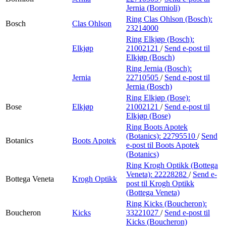
Jernia (Bormioli)
Ring Clas Ohlson (Bosch):
Bosch
Clas Ohlson
23214000
Ring Elkjøp (Bosch):
Elkjøp
21002121
/
Send e-post
til
Elkjøp (Bosch)
Ring Jernia (Bosch):
Jernia
22710505
/
Send e-post
til
Jernia (Bosch)
Ring Elkjøp (Bose):
Bose
Elkjøp
21002121
/
Send e-post
til
Elkjøp (Bose)
Ring Boots Apotek
(Botanics):
22795510
/
Send
Botanics
Boots Apotek
e-post
til Boots Apotek
(Botanics)
Ring Krogh Optikk (Bottega
Veneta):
22228282
/
Send e-
Bottega Veneta
Krogh Optikk
post
til Krogh Optikk
(Bottega Veneta)
Ring Kicks (Boucheron):
Boucheron
Kicks
33221027
/
Send e-post
til
Kicks (Boucheron)