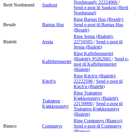
Nordstrand):
22224960
/
Berit Nordstrand
Sunkost
Send e-post
til Sunkost (Berit
Nordstrand)
Ring Barnas Hus (Besafe):
Besafe
Barnas Hus
Send e-post
til Barnas Hus
(Besafe)
Ring Jernia (Bialetti):
Bialetti
Jernia
22710505
/
Send e-post
til
Jernia (Bialetti)
Ring Kaffebrenneriet
(Bialetti):
95262681
/
Send e-
Kaffebrenneriet
post
til Kaffebrenneriet
(Bialetti)
Ring Kitch'n (Bialetti):
Kitch'n
22222598
/
Send e-post
til
Kitch'n (Bialetti)
Ring Traktøren
Kjøkkenutstyr (Bialetti):
Traktøren
22159990
/
Send e-post
til
Kjøkkenutstyr
Traktøren Kjøkkenutstyr
(Bialetti)
Ring Companys (Bianco):
Bianco
Companys
Send e-post
til Companys
(Bianco)