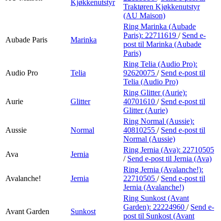
Kjøkkenutstyr
Traktøren Kjøkkenutstyr
(AU Maison)
Ring Marinka (Aubade
Paris):
22711619
/
Send e-
Aubade Paris
Marinka
post
til Marinka (Aubade
Paris)
Ring Telia (Audio Pro):
Audio Pro
Telia
92620075
/
Send e-post
til
Telia (Audio Pro)
Ring Glitter (Aurie):
Aurie
Glitter
40701610
/
Send e-post
til
Glitter (Aurie)
Ring Normal (Aussie):
Aussie
Normal
40810255
/
Send e-post
til
Normal (Aussie)
Ring Jernia (Ava):
22710505
Ava
Jernia
/
Send e-post
til Jernia (Ava)
Ring Jernia (Avalanche!):
Avalanche!
Jernia
22710505
/
Send e-post
til
Jernia (Avalanche!)
Ring Sunkost (Avant
Garden):
22224960
/
Send e-
Avant Garden
Sunkost
post
til Sunkost (Avant