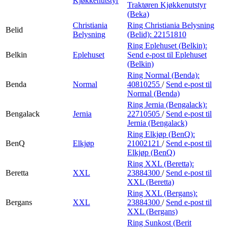
Kjøkkenutstyr
Traktøren Kjøkkenutstyr
(Beka)
Christiania
Ring Christiania Belysning
Belid
Belysning
(Belid):
22151810
Ring Eplehuset (Belkin):
Belkin
Eplehuset
Send e-post
til Eplehuset
(Belkin)
Ring Normal (Benda):
Benda
Normal
40810255
/
Send e-post
til
Normal (Benda)
Ring Jernia (Bengalack):
Bengalack
Jernia
22710505
/
Send e-post
til
Jernia (Bengalack)
Ring Elkjøp (BenQ):
BenQ
Elkjøp
21002121
/
Send e-post
til
Elkjøp (BenQ)
Ring XXL (Beretta):
Beretta
XXL
23884300
/
Send e-post
til
XXL (Beretta)
Ring XXL (Bergans):
Bergans
XXL
23884300
/
Send e-post
til
XXL (Bergans)
Ring Sunkost (Berit