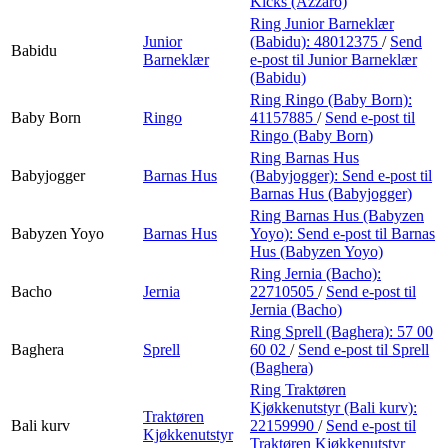
Kicks (Azzaro)
Ring Junior Barneklær
Junior
(Babidu):
48012375
/
Send
Babidu
Barneklær
e-post
til Junior Barneklær
(Babidu)
Ring Ringo (Baby Born):
Baby Born
Ringo
41157885
/
Send e-post
til
Ringo (Baby Born)
Ring Barnas Hus
Babyjogger
Barnas Hus
(Babyjogger):
Send e-post
til
Barnas Hus (Babyjogger)
Ring Barnas Hus (Babyzen
Babyzen Yoyo
Barnas Hus
Yoyo):
Send e-post
til Barnas
Hus (Babyzen Yoyo)
Ring Jernia (Bacho):
Bacho
Jernia
22710505
/
Send e-post
til
Jernia (Bacho)
Ring Sprell (Baghera):
57 00
Baghera
Sprell
60 02
/
Send e-post
til Sprell
(Baghera)
Ring Traktøren
Kjøkkenutstyr (Bali kurv):
Traktøren
Bali kurv
22159990
/
Send e-post
til
Kjøkkenutstyr
Traktøren Kjøkkenutstyr