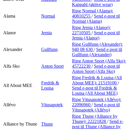
Kappahl (aktive wear)
Ring Normal (Alama):
Alama
Normal
40810255
/
Send e-post
til
Normal (Alama)
Ring Jernia (Alanor):
Alanor
Jernia
22710505
/
Send e-post
til
Jernia (Alanor)
Ring Gullfunn (Alexander):
Alexander
Gullfunn
940 08 630
/
Send e-post
til
Gullfunn (Alexander)
Ring Anton Sport (Alfa Sko):
Alfa Sko
Anton Sport
45722230
/
Send e-post
til
Anton Sport (Alfa Sko)
Ring Fredrik & Louisa (All
Fredrik &
About MEE):
21519100
/
All About MEE
Louisa
Send e-post
til Fredrik &
Louisa (All About MEE)
Ring Vitusapotek (Allévo):
Allévo
Vitusapotek
22096960
/
Send e-post
til
Vitusapotek (Allévo)
Ring Thune (Alliance by
Thune):
22221828
/
Send e-
Alliance by Thune
Thune
post
til Thune (Alliance by