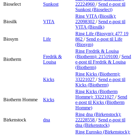
Bioselect
Sunkost
22224960
/
Send e-post
til
Sunkost (Bioselect)
Ring VITA (Biosilk):
Biosilk
VITA
22098302
/
Send e-post
til
VITA (Biosilk)
Ring Life (Biosym):
477 19
Biosym
Life
862
/
Send e-post
til Life
(Biosym)
Ring Fredrik & Louisa
Fredrik &
(Biotherm):
21519100
/
Send
Biotherm
Louisa
e-post
til Fredrik & Louisa
(Biotherm)
Ring Kicks (Biotherm):
Kicks
33221027
/
Send e-post
til
Kicks (Biotherm)
Ring Kicks (Biotherm
Homme):
33221027
/
Send
Biotherm Homme
Kicks
e-post
til Kicks (Biotherm
Homme)
Ring dna (Birkenstock):
Birkenstock
dna
22228558
/
Send e-post
til
dna (Birkenstock)
Ring Eurosko (Birkenstock):