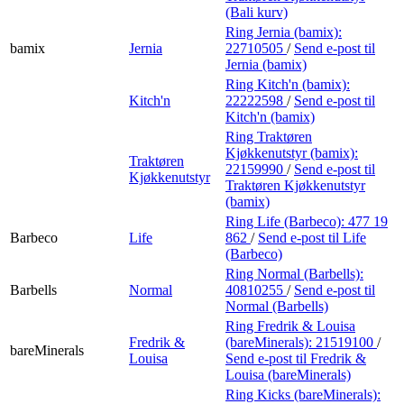
(Bali kurv)
Ring Jernia (bamix):
bamix
Jernia
22710505
/
Send e-post
til
Jernia (bamix)
Ring Kitch'n (bamix):
Kitch'n
22222598
/
Send e-post
til
Kitch'n (bamix)
Ring Traktøren
Kjøkkenutstyr (bamix):
Traktøren
22159990
/
Send e-post
til
Kjøkkenutstyr
Traktøren Kjøkkenutstyr
(bamix)
Ring Life (Barbeco):
477 19
Barbeco
Life
862
/
Send e-post
til Life
(Barbeco)
Ring Normal (Barbells):
Barbells
Normal
40810255
/
Send e-post
til
Normal (Barbells)
Ring Fredrik & Louisa
Fredrik &
(bareMinerals):
21519100
/
bareMinerals
Louisa
Send e-post
til Fredrik &
Louisa (bareMinerals)
Ring Kicks (bareMinerals):