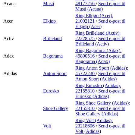
Acana
Musti
48177256
/
Send e-post
til
Musti (Acana)
Ring Elkjøp (Acer):
Acer
Elkjøp
21002121
/
Send e-post
til
Elkjøp (Acer)
Ring Brilleland (Activ):
Activ
Brilleland
22228575
/
Send e-post
til
Brilleland (Activ)
Ring Bagorama (Adax):
Adax
Bagorama
45800516
/
Send e-post
til
Bagorama (Adax)
Ring Anton Sport (Adidas):
Adidas
Anton Sport
45722230
/
Send e-post
til
Anton Sport (Adidas)
Ring Eurosko (Adidas):
Eurosko
22155810
/
Send e-post
til
Eurosko (Adidas)
Ring Shoe Gallery (Adidas):
Shoe Gallery
22155810
/
Send e-post
til
Shoe Gallery (Adidas)
Ring Volt (Adidas):
Volt
23218606
/
Send e-post
til
Volt (Adidas)