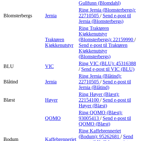
Gullfunn (Blomdahl)
Ring Jernia (Blomsterbergs):
Blomsterbergs
Jernia
22710505
/
Send e-post
til
Jernia (Blomsterbergs)
Ring Traktøren
Kjøkkenutstyr
Traktøren
(Blomsterbergs):
22159990
/
Kjøkkenutstyr
Send e-post
til Traktøren
Kjøkkenutstyr
(Blomsterbergs)
Ring VIC (BLU):
45316388
BLU
VIC
/
Send e-post
til VIC (BLU)
Ring Jernia (Blåtind):
Blåtind
Jernia
22710505
/
Send e-post
til
Jernia (Blåtind)
Ring Høyer (Blæst):
Blæst
Høyer
22154100
/
Send e-post
til
Høyer (Blæst)
Ring QOMO (Blæst):
QOMO
93005413
/
Send e-post
til
QOMO (Blæst)
Ring Kaffebrenneriet
(Bodum):
95262681
/
Send
Bodum
Kaffebrenneriet