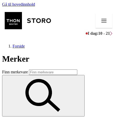
Gå til hovedinnhold
I dag:
10 - 21
Forside
Merker
Butikker
Finn merkevare
Mat og drikke
Helse
Aktiviteter
Tilbud