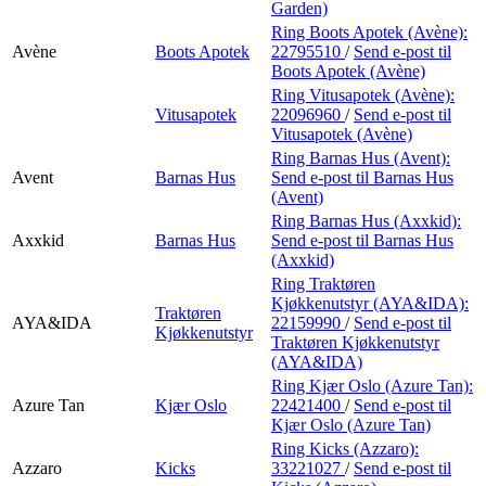
Garden)
Ring Boots Apotek (Avène):
Avène
Boots Apotek
22795510
/
Send e-post
til
Boots Apotek (Avène)
Ring Vitusapotek (Avène):
Vitusapotek
22096960
/
Send e-post
til
Vitusapotek (Avène)
Ring Barnas Hus (Avent):
Avent
Barnas Hus
Send e-post
til Barnas Hus
(Avent)
Ring Barnas Hus (Axxkid):
Axxkid
Barnas Hus
Send e-post
til Barnas Hus
(Axxkid)
Ring Traktøren
Kjøkkenutstyr (AYA&IDA):
Traktøren
AYA&IDA
22159990
/
Send e-post
til
Kjøkkenutstyr
Traktøren Kjøkkenutstyr
(AYA&IDA)
Ring Kjær Oslo (Azure Tan):
Azure Tan
Kjær Oslo
22421400
/
Send e-post
til
Kjær Oslo (Azure Tan)
Ring Kicks (Azzaro):
Azzaro
Kicks
33221027
/
Send e-post
til