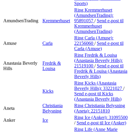
Sports)
Ring Kremmerhuset
(AmundsenTrading):
AmundsenTrading
Kremmerhuset
95891057
/
Send e-post
til
Kremmerhuset
(AmundsenTrading)
Ring Carla (Amuse):
Amuse
Carla
22156060
/
Send e-post
til
Carla (Amuse)
Ring Fredrik & Louisa
(Anastasia Beverly Hills):
Anastasia Beverly
Fredrik &
21519100
/
Send e-post
til
Hills
Louisa
Fredrik & Louisa (Anastasia
Beverly Hills)
Ring Kicks (Anastasia
Beverly Hills):
33221027
/
Kicks
Send e-post
til Kicks
(Anastasia Beverly Hills)
Christiania
Ring Christiania Belysning
Aneta
Belysning
(Aneta):
22151810
Ring Ice (Anker):
31095500
Anker
Ice
/
Send e-post
til Ice (Anker)
Ring Life (Anne Marie