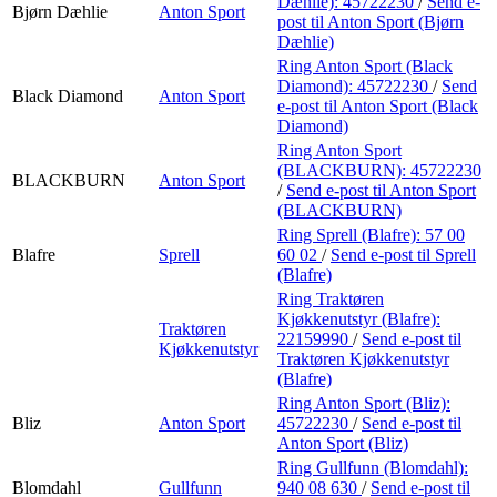
Dæhlie):
45722230
/
Send e-
Bjørn Dæhlie
Anton Sport
post
til Anton Sport (Bjørn
Dæhlie)
Ring Anton Sport (Black
Diamond):
45722230
/
Send
Black Diamond
Anton Sport
e-post
til Anton Sport (Black
Diamond)
Ring Anton Sport
(BLACKBURN):
45722230
BLACKBURN
Anton Sport
/
Send e-post
til Anton Sport
(BLACKBURN)
Ring Sprell (Blafre):
57 00
Blafre
Sprell
60 02
/
Send e-post
til Sprell
(Blafre)
Ring Traktøren
Kjøkkenutstyr (Blafre):
Traktøren
22159990
/
Send e-post
til
Kjøkkenutstyr
Traktøren Kjøkkenutstyr
(Blafre)
Ring Anton Sport (Bliz):
Bliz
Anton Sport
45722230
/
Send e-post
til
Anton Sport (Bliz)
Ring Gullfunn (Blomdahl):
Blomdahl
Gullfunn
940 08 630
/
Send e-post
til