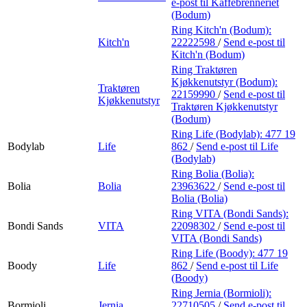
e-post
til Kaffebrenneriet
(Bodum)
Ring Kitch'n (Bodum):
Kitch'n
22222598
/
Send e-post
til
Kitch'n (Bodum)
Ring Traktøren
Kjøkkenutstyr (Bodum):
Traktøren
22159990
/
Send e-post
til
Kjøkkenutstyr
Traktøren Kjøkkenutstyr
(Bodum)
Ring Life (Bodylab):
477 19
Bodylab
Life
862
/
Send e-post
til Life
(Bodylab)
Ring Bolia (Bolia):
Bolia
Bolia
23963622
/
Send e-post
til
Bolia (Bolia)
Ring VITA (Bondi Sands):
Bondi Sands
VITA
22098302
/
Send e-post
til
VITA (Bondi Sands)
Ring Life (Boody):
477 19
Boody
Life
862
/
Send e-post
til Life
(Boody)
Ring Jernia (Bormioli):
Bormioli
Jernia
22710505
/
Send e-post
til