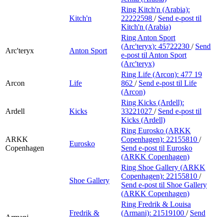
Ring Kitch'n (Arabia):
Kitch'n
22222598
/
Send e-post
til
Kitch'n (Arabia)
Ring Anton Sport
(Arc'teryx):
45722230
/
Send
Arc'teryx
Anton Sport
e-post
til Anton Sport
(Arc'teryx)
Ring Life (Arcon):
477 19
Arcon
Life
862
/
Send e-post
til Life
(Arcon)
Ring Kicks (Ardell):
Ardell
Kicks
33221027
/
Send e-post
til
Kicks (Ardell)
Ring Eurosko (ARKK
ARKK
Copenhagen):
22155810
/
Eurosko
Copenhagen
Send e-post
til Eurosko
(ARKK Copenhagen)
Ring Shoe Gallery (ARKK
Copenhagen):
22155810
/
Shoe Gallery
Send e-post
til Shoe Gallery
(ARKK Copenhagen)
Ring Fredrik & Louisa
Fredrik &
(Armani):
21519100
/
Send