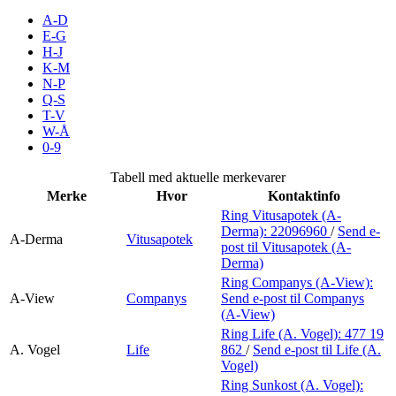
Merker
A-D
E-G
H-J
Inspirasjon
K-M
N-P
Q-S
T-V
Søk
W-Å
0-9
Tabell med aktuelle merkevarer
Merke
Hvor
Kontaktinfo
Åpningstider
Ring Vitusapotek (A-
Derma):
22096960
/
Send e-
Praktisk informasjon
A-Derma
Vitusapotek
post
til Vitusapotek (A-
Derma)
Ledige stillinger
Ring Companys (A-View):
A-View
Companys
Send e-post
til Companys
Magasin
(A-View)
Ring Life (A. Vogel):
477 19
Gavekort
A. Vogel
Life
862
/
Send e-post
til Life (A.
Vogel)
Finn frem
Ring Sunkost (A. Vogel):