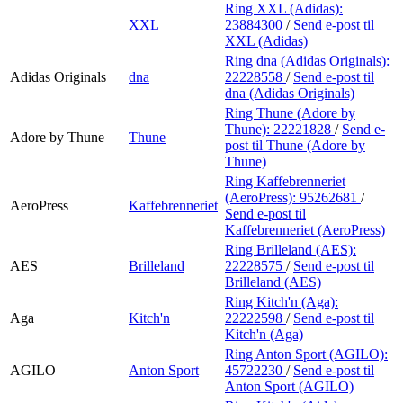
Ring XXL (Adidas):
XXL
23884300
/
Send e-post
til
XXL (Adidas)
Ring dna (Adidas Originals):
Adidas Originals
dna
22228558
/
Send e-post
til
dna (Adidas Originals)
Ring Thune (Adore by
Thune):
22221828
/
Send e-
Adore by Thune
Thune
post
til Thune (Adore by
Thune)
Ring Kaffebrenneriet
(AeroPress):
95262681
/
AeroPress
Kaffebrenneriet
Send e-post
til
Kaffebrenneriet (AeroPress)
Ring Brilleland (AES):
AES
Brilleland
22228575
/
Send e-post
til
Brilleland (AES)
Ring Kitch'n (Aga):
Aga
Kitch'n
22222598
/
Send e-post
til
Kitch'n (Aga)
Ring Anton Sport (AGILO):
AGILO
Anton Sport
45722230
/
Send e-post
til
Anton Sport (AGILO)