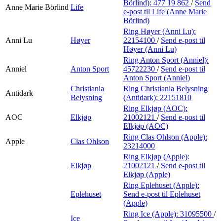
Börlind):
477 19 862
/
Send
Anne Marie Börlind
Life
e-post
til Life (Anne Marie
Börlind)
Ring Høyer (Anni Lu):
Anni Lu
Høyer
22154100
/
Send e-post
til
Høyer (Anni Lu)
Ring Anton Sport (Anniel):
Anniel
Anton Sport
45722230
/
Send e-post
til
Anton Sport (Anniel)
Christiania
Ring Christiania Belysning
Antidark
Belysning
(Antidark):
22151810
Ring Elkjøp (AOC):
AOC
Elkjøp
21002121
/
Send e-post
til
Elkjøp (AOC)
Ring Clas Ohlson (Apple):
Apple
Clas Ohlson
23214000
Ring Elkjøp (Apple):
Elkjøp
21002121
/
Send e-post
til
Elkjøp (Apple)
Ring Eplehuset (Apple):
Eplehuset
Send e-post
til Eplehuset
(Apple)
Ring Ice (Apple):
31095500
/
Ice