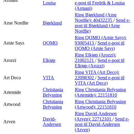
Armani
Louisa
e-post
til Fredrik & Louisa
(Armani)
Ring Bjørklund (Arne
Nordlie):
40432235
/
Send e-
Arne Nordlie
Bjørklund
post
til Bjørklund (Arne
Nordlie)
Ring QOMO (Arnie Says):
Arnie Says
QOMO
93005413
/
Send e-post
til
QOMO (Arnie Says)
Ring Elkjøp (Arozzi):
Arozzi
Elkjøp
21002121
/
Send e-post
til
Elkjøp (Arozzi)
Ring VITA (Art Deco):
Art Deco
VITA
22098302
/
Send e-post
til
VITA (Art Deco)
Christiania
Ring Christiania Belysning
Artemide
Belysning
(Artemide):
22151810
Christiania
Ring Christiania Belysning
Artwood
Belysning
(Artwood):
22151810
Ring David-Andersen
David-
(Arven):
22712101
/
Send e-
Arven
Andersen
post
til David-Andersen
(Arven)