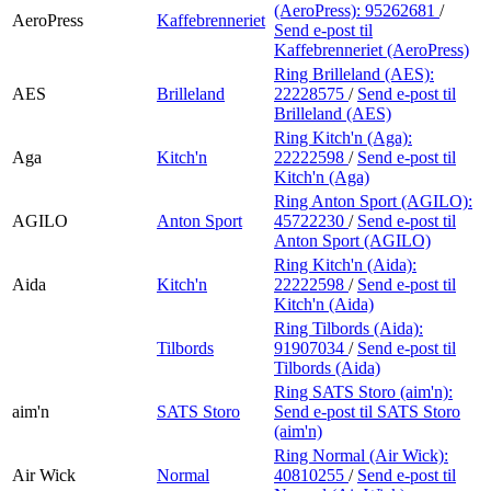
(AeroPress):
95262681
/
AeroPress
Kaffebrenneriet
Send e-post
til
Kaffebrenneriet (AeroPress)
Ring Brilleland (AES):
AES
Brilleland
22228575
/
Send e-post
til
Brilleland (AES)
Ring Kitch'n (Aga):
Aga
Kitch'n
22222598
/
Send e-post
til
Kitch'n (Aga)
Ring Anton Sport (AGILO):
AGILO
Anton Sport
45722230
/
Send e-post
til
Anton Sport (AGILO)
Ring Kitch'n (Aida):
Aida
Kitch'n
22222598
/
Send e-post
til
Kitch'n (Aida)
Ring Tilbords (Aida):
Tilbords
91907034
/
Send e-post
til
Tilbords (Aida)
Ring SATS Storo (aim'n):
aim'n
SATS Storo
Send e-post
til SATS Storo
(aim'n)
Ring Normal (Air Wick):
Air Wick
Normal
40810255
/
Send e-post
til