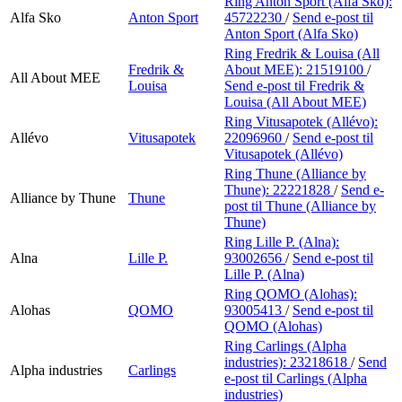
Ring Anton Sport (Alfa Sko):
Alfa Sko
Anton Sport
45722230
/
Send e-post
til
Anton Sport (Alfa Sko)
Ring Fredrik & Louisa (All
Fredrik &
About MEE):
21519100
/
All About MEE
Louisa
Send e-post
til Fredrik &
Louisa (All About MEE)
Ring Vitusapotek (Allévo):
Allévo
Vitusapotek
22096960
/
Send e-post
til
Vitusapotek (Allévo)
Ring Thune (Alliance by
Thune):
22221828
/
Send e-
Alliance by Thune
Thune
post
til Thune (Alliance by
Thune)
Ring Lille P. (Alna):
Alna
Lille P.
93002656
/
Send e-post
til
Lille P. (Alna)
Ring QOMO (Alohas):
Alohas
QOMO
93005413
/
Send e-post
til
QOMO (Alohas)
Ring Carlings (Alpha
industries):
23218618
/
Send
Alpha industries
Carlings
e-post
til Carlings (Alpha
industries)