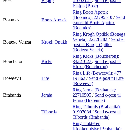
Bose
Elkjøp
21002121
/
Send e-post
til
Elkjøp (Bose)
Ring Boots Apotek
(Botanics):
22795510
/
Send
Botanics
Boots Apotek
e-post
til Boots Apotek
(Botanics)
Ring Krogh Optikk (Bottega
Veneta):
22228282
/
Send e-
Bottega Veneta
Krogh Optikk
post
til Krogh Optikk
(Bottega Veneta)
Ring Kicks (Boucheron):
Boucheron
Kicks
33221027
/
Send e-post
til
Kicks (Boucheron)
Ring Life (Boweevil):
477
Boweevil
Life
19 862
/
Send e-post
til Life
(Boweevil)
Ring Jernia (Brabantia):
Brabantia
Jernia
22710505
/
Send e-post
til
Jernia (Brabantia)
Ring Tilbords (Brabantia):
Tilbords
91907034
/
Send e-post
til
Tilbords (Brabantia)
Ring Traktøren
Kjøkkenutstyr (Brabantia):