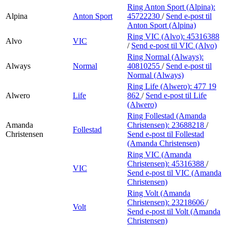
Ring Anton Sport (Alpina):
Alpina
Anton Sport
45722230
/
Send e-post
til
Anton Sport (Alpina)
Ring VIC (Alvo):
45316388
Alvo
VIC
/
Send e-post
til VIC (Alvo)
Ring Normal (Always):
Always
Normal
40810255
/
Send e-post
til
Normal (Always)
Ring Life (Alwero):
477 19
Alwero
Life
862
/
Send e-post
til Life
(Alwero)
Ring Follestad (Amanda
Amanda
Christensen):
23688218
/
Follestad
Christensen
Send e-post
til Follestad
(Amanda Christensen)
Ring VIC (Amanda
Christensen):
45316388
/
VIC
Send e-post
til VIC (Amanda
Christensen)
Ring Volt (Amanda
Christensen):
23218606
/
Volt
Send e-post
til Volt (Amanda
Christensen)