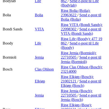
Bodylab
Life
862
/
Send e-post
til Life
(Bodylab)
Ring Bolia (Bolia):
Bolia
Bolia
23963622
/
Send e-post
til
Bolia (Bolia)
Ring VITA (Bondi Sands):
Bondi Sands
VITA
22098302
/
Send e-post
til
VITA (Bondi Sands)
Ring Life (Boody):
477 19
Boody
Life
862
/
Send e-post
til Life
(Boody)
Ring Jernia (Bormioli):
Bormioli
Jernia
22710505
/
Send e-post
til
Jernia (Bormioli)
Ring Clas Ohlson (Bosch):
Bosch
Clas Ohlson
23214000
Ring Elkjøp (Bosch):
Elkjøp
21002121
/
Send e-post
til
Elkjøp (Bosch)
Ring Jernia (Bosch):
Jernia
22710505
/
Send e-post
til
Jernia (Bosch)
Ring Elkjøp (Bose):