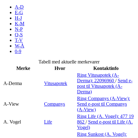
Merker
A-D
E-G
H-J
Inspirasjon
K-M
N-P
Q-S
T-V
Søk
W-Å
0-9
Tabell med aktuelle merkevarer
Merke
Hvor
Kontaktinfo
Åpningstider
Ring Vitusapotek (A-
Derma):
22096960
/
Send e-
Praktisk informasjon
A-Derma
Vitusapotek
post
til Vitusapotek (A-
Derma)
Ledige stillinger
Ring Companys (A-View):
A-View
Companys
Send e-post
til Companys
Magasin
(A-View)
Ring Life (A. Vogel):
477 19
Gavekort
A. Vogel
Life
862
/
Send e-post
til Life (A.
Vogel)
Finn frem
Ring Sunkost (A. Vogel):