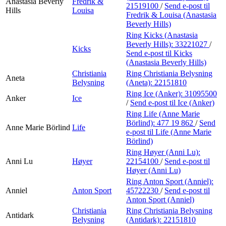
Anastasia Beverly
Fredrik &
21519100
/
Send e-post
til
Hills
Louisa
Fredrik & Louisa (Anastasia
Beverly Hills)
Ring Kicks (Anastasia
Beverly Hills):
33221027
/
Kicks
Send e-post
til Kicks
(Anastasia Beverly Hills)
Christiania
Ring Christiania Belysning
Aneta
Belysning
(Aneta):
22151810
Ring Ice (Anker):
31095500
Anker
Ice
/
Send e-post
til Ice (Anker)
Ring Life (Anne Marie
Börlind):
477 19 862
/
Send
Anne Marie Börlind
Life
e-post
til Life (Anne Marie
Börlind)
Ring Høyer (Anni Lu):
Anni Lu
Høyer
22154100
/
Send e-post
til
Høyer (Anni Lu)
Ring Anton Sport (Anniel):
Anniel
Anton Sport
45722230
/
Send e-post
til
Anton Sport (Anniel)
Christiania
Ring Christiania Belysning
Antidark
Belysning
(Antidark):
22151810