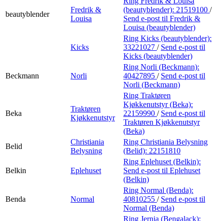
Ring Fredrik & Louisa
Fredrik &
(beautyblender):
21519100
/
beautyblender
Louisa
Send e-post
til Fredrik &
Louisa (beautyblender)
Ring Kicks (beautyblender):
Kicks
33221027
/
Send e-post
til
Kicks (beautyblender)
Ring Norli (Beckmann):
Beckmann
Norli
40427895
/
Send e-post
til
Norli (Beckmann)
Ring Traktøren
Kjøkkenutstyr (Beka):
Traktøren
Beka
22159990
/
Send e-post
til
Kjøkkenutstyr
Traktøren Kjøkkenutstyr
(Beka)
Christiania
Ring Christiania Belysning
Belid
Belysning
(Belid):
22151810
Ring Eplehuset (Belkin):
Belkin
Eplehuset
Send e-post
til Eplehuset
(Belkin)
Ring Normal (Benda):
Benda
Normal
40810255
/
Send e-post
til
Normal (Benda)
Ring Jernia (Bengalack):