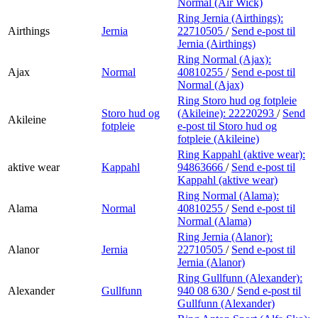
Normal (Air Wick)
Ring Jernia (Airthings):
Airthings
Jernia
22710505
/
Send e-post
til
Jernia (Airthings)
Ring Normal (Ajax):
Ajax
Normal
40810255
/
Send e-post
til
Normal (Ajax)
Ring Storo hud og fotpleie
Storo hud og
(Akileine):
22220293
/
Send
Akileine
fotpleie
e-post
til Storo hud og
fotpleie (Akileine)
Ring Kappahl (aktive wear):
aktive wear
Kappahl
94863666
/
Send e-post
til
Kappahl (aktive wear)
Ring Normal (Alama):
Alama
Normal
40810255
/
Send e-post
til
Normal (Alama)
Ring Jernia (Alanor):
Alanor
Jernia
22710505
/
Send e-post
til
Jernia (Alanor)
Ring Gullfunn (Alexander):
Alexander
Gullfunn
940 08 630
/
Send e-post
til
Gullfunn (Alexander)