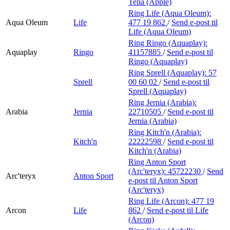
Telia (Apple)
Ring Life (Aqua Oleum):
Aqua Oleum
Life
477 19 862
/
Send e-post
til
Life (Aqua Oleum)
Ring Ringo (Aquaplay):
Aquaplay
Ringo
41157885
/
Send e-post
til
Ringo (Aquaplay)
Ring Sprell (Aquaplay):
57
Sprell
00 60 02
/
Send e-post
til
Sprell (Aquaplay)
Ring Jernia (Arabia):
Arabia
Jernia
22710505
/
Send e-post
til
Jernia (Arabia)
Ring Kitch'n (Arabia):
Kitch'n
22222598
/
Send e-post
til
Kitch'n (Arabia)
Ring Anton Sport
(Arc'teryx):
45722230
/
Send
Arc'teryx
Anton Sport
e-post
til Anton Sport
(Arc'teryx)
Ring Life (Arcon):
477 19
Arcon
Life
862
/
Send e-post
til Life
(Arcon)