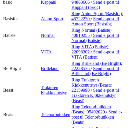
basic
Kappahl
94863666
/
Send e-post
til
Kappahl (basic)
Ring Anton Sport (Basisfot):
Basisfot
Anton Sport
45722230
/
Send e-post
til
Anton Sport (Basisfot)
Ring Normal (Batiste):
Batiste
Normal
40810255
/
Send e-post
til
Normal (Batiste)
Ring VITA (Batiste):
VITA
22098302
/
Send e-post
til
VITA (Batiste)
Ring Brilleland (Be Bright):
Be Bright
Brilleland
22228575
/
Send e-post
til
Brilleland (Be Bright)
Ring Traktøren
Kjøkkenutstyr (Beast):
Traktøren
Beast
22159990
/
Send e-post
til
Kjøkkenutstyr
Traktøren Kjøkkenutstyr
(Beast)
Ring Telenorbutikken
(Beats):
95402020
/
Send e-
Beats
Telenorbutikken
post
til Telenorbutikken
(Beats)