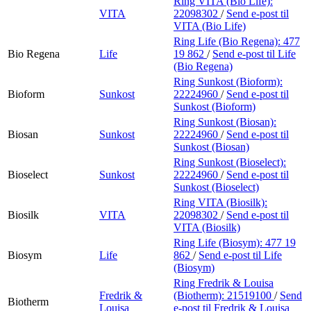
Ring VITA (Bio Life):
VITA
22098302
/
Send e-post
til
VITA (Bio Life)
Ring Life (Bio Regena):
477
Bio Regena
Life
19 862
/
Send e-post
til Life
(Bio Regena)
Ring Sunkost (Bioform):
Bioform
Sunkost
22224960
/
Send e-post
til
Sunkost (Bioform)
Ring Sunkost (Biosan):
Biosan
Sunkost
22224960
/
Send e-post
til
Sunkost (Biosan)
Ring Sunkost (Bioselect):
Bioselect
Sunkost
22224960
/
Send e-post
til
Sunkost (Bioselect)
Ring VITA (Biosilk):
Biosilk
VITA
22098302
/
Send e-post
til
VITA (Biosilk)
Ring Life (Biosym):
477 19
Biosym
Life
862
/
Send e-post
til Life
(Biosym)
Ring Fredrik & Louisa
Fredrik &
(Biotherm):
21519100
/
Send
Biotherm
Louisa
e-post
til Fredrik & Louisa