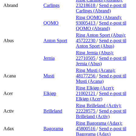
Abrand
Carlings
23218618
/
Send e-post
til
Carlings (Abrand)
Ring QOMO (Abrand):
QOMO
93005413
/
Send e-post
til
QOMO (Abrand)
Ring Anton Sport (Abus):
Abus
Anton Sport
45722230
/
Send e-post
til
Anton Sport (Abus)
Ring Jernia (Abus):
Jernia
22710505
/
Send e-post
til
Jernia (Abus)
Ring Musti (Acana):
Acana
Musti
48177256
/
Send e-post
til
Musti (Acana)
Ring Elkjøp (Acer):
Acer
Elkjøp
21002121
/
Send e-post
til
Elkjøp (Acer)
Ring Brilleland (Activ):
Activ
Brilleland
22228575
/
Send e-post
til
Brilleland (Activ)
Ring Bagorama (Adax):
Adax
Bagorama
45800516
/
Send e-post
til
Bagorama (Adax)