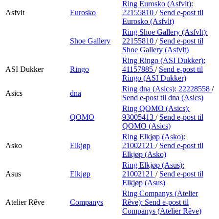
Ring Eurosko (Asfvlt):
Asfvlt
Eurosko
22155810
/
Send e-post
til
Eurosko (Asfvlt)
Ring Shoe Gallery (Asfvlt):
Shoe Gallery
22155810
/
Send e-post
til
Shoe Gallery (Asfvlt)
Ring Ringo (ASI Dukker):
ASI Dukker
Ringo
41157885
/
Send e-post
til
Ringo (ASI Dukker)
Ring dna (Asics):
22228558
/
Asics
dna
Send e-post
til dna (Asics)
Ring QOMO (Asics):
QOMO
93005413
/
Send e-post
til
QOMO (Asics)
Ring Elkjøp (Asko):
Asko
Elkjøp
21002121
/
Send e-post
til
Elkjøp (Asko)
Ring Elkjøp (Asus):
Asus
Elkjøp
21002121
/
Send e-post
til
Elkjøp (Asus)
Ring Companys (Atelier
Atelier Rêve
Companys
Rêve):
Send e-post
til
Companys (Atelier Rêve)