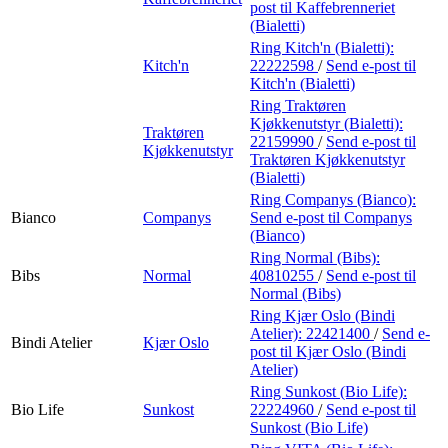
post
til Kaffebrenneriet
(Bialetti)
Ring Kitch'n (Bialetti):
Kitch'n
22222598
/
Send e-post
til
Kitch'n (Bialetti)
Ring Traktøren
Kjøkkenutstyr (Bialetti):
Traktøren
22159990
/
Send e-post
til
Kjøkkenutstyr
Traktøren Kjøkkenutstyr
(Bialetti)
Ring Companys (Bianco):
Bianco
Companys
Send e-post
til Companys
(Bianco)
Ring Normal (Bibs):
Bibs
Normal
40810255
/
Send e-post
til
Normal (Bibs)
Ring Kjær Oslo (Bindi
Atelier):
22421400
/
Send e-
Bindi Atelier
Kjær Oslo
post
til Kjær Oslo (Bindi
Atelier)
Ring Sunkost (Bio Life):
Bio Life
Sunkost
22224960
/
Send e-post
til
Sunkost (Bio Life)