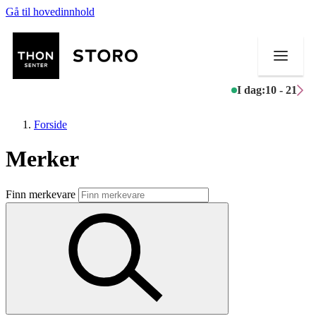
Gå til hovedinnhold
I dag:
10 - 21
Forside
Merker
Butikker
Finn merkevare
Mat og drikke
Helse
Aktiviteter
Tilbud