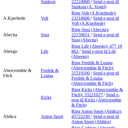
Sunkost
22224960
/
Send e-post
til
Sunkost (A. Vogel)
Ring Volt (A.Kjærbede):
A.Kjærbede
Volt
23218606
/
Send e-post
til
Volt (A.Kjærbede)
Ring Sissi (Abecita):
Abecita
Sissi
22159651
/
Send e-post
til
Sissi (Abecita)
Ring Life (Abeego):
477 19
Abeego
Life
862
/
Send e-post
til Life
(Abeego)
Ring Fredrik & Louisa
(Abercrombie & Fitch):
Abercrombie &
Fredrik &
21519100
/
Send e-post
til
Fitch
Louisa
Fredrik & Louisa
(Abercrombie & Fitch)
Ring Kicks (Abercrombie &
Fitch):
33221027
/
Send e-
Kicks
post
til Kicks (Abercrombie
& Fitch)
Ring Anton Sport (Abilica):
Abilica
Anton Sport
45722230
/
Send e-post
til
Anton Sport (Abilica)
Ring Carlings (Abrand):