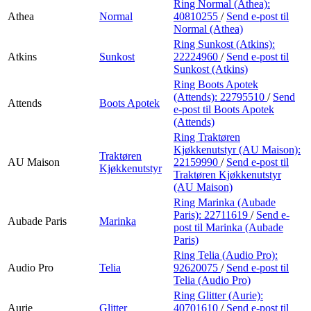
Ring Normal (Athea):
Athea
Normal
40810255
/
Send e-post
til
Normal (Athea)
Ring Sunkost (Atkins):
Atkins
Sunkost
22224960
/
Send e-post
til
Sunkost (Atkins)
Ring Boots Apotek
(Attends):
22795510
/
Send
Attends
Boots Apotek
e-post
til Boots Apotek
(Attends)
Ring Traktøren
Kjøkkenutstyr (AU Maison):
Traktøren
AU Maison
22159990
/
Send e-post
til
Kjøkkenutstyr
Traktøren Kjøkkenutstyr
(AU Maison)
Ring Marinka (Aubade
Paris):
22711619
/
Send e-
Aubade Paris
Marinka
post
til Marinka (Aubade
Paris)
Ring Telia (Audio Pro):
Audio Pro
Telia
92620075
/
Send e-post
til
Telia (Audio Pro)
Ring Glitter (Aurie):
Aurie
Glitter
40701610
/
Send e-post
til