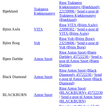
Ring Traktøren
Kjøkkenutstyr (Bjørklund):
Traktøren
Bjørklund
22159990
/
Send e-post
til
Kjøkkenutstyr
Traktøren Kjøkkenutstyr
(Bjørklund)
Ring VITA (Björn Axén):
Björn Axén
VITA
22098302
/
Send e-post
til
VITA (Björn Axén)
Ring Volt (Björn Borg):
Björn Borg
Volt
23218606
/
Send e-post
til
Volt (Björn Borg)
Ring Anton Sport (Bjørn
Dæhlie):
45722230
/
Send e-
Bjørn Dæhlie
Anton Sport
post
til Anton Sport (Bjørn
Dæhlie)
Ring Anton Sport (Black
Diamond):
45722230
/
Send
Black Diamond
Anton Sport
e-post
til Anton Sport (Black
Diamond)
Ring Anton Sport
(BLACKBURN):
45722230
BLACKBURN
Anton Sport
/
Send e-post
til Anton Sport
(BLACKBURN)