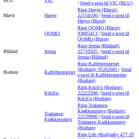
BLU
VIC
/
Send e-post
til VIC (BLU)
Ring Høyer (Blæst):
Blæst
Høyer
22154100
/
Send e-post
til
Høyer (Blæst)
Ring QOMO (Blæst):
QOMO
93005413
/
Send e-post
til
QOMO (Blæst)
Ring Jernia (Blåtind):
Blåtind
Jernia
22710505
/
Send e-post
til
Jernia (Blåtind)
Ring Kaffebrenneriet
(Bodum):
95262681
/
Send
Bodum
Kaffebrenneriet
e-post
til Kaffebrenneriet
(Bodum)
Ring Kitch'n (Bodum):
Kitch'n
22222598
/
Send e-post
til
Kitch'n (Bodum)
Ring Traktøren
Kjøkkenutstyr (Bodum):
Traktøren
22159990
/
Send e-post
til
Kjøkkenutstyr
Traktøren Kjøkkenutstyr
(Bodum)
Ring Life (Bodylab):
477 19