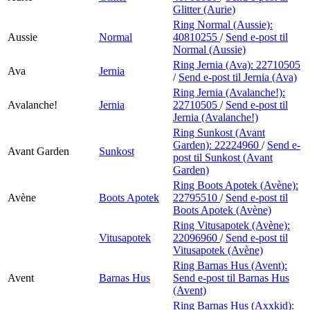
Glitter (Aurie)
Ring Normal (Aussie):
Aussie
Normal
40810255
/
Send e-post
til
Normal (Aussie)
Ring Jernia (Ava):
22710505
Ava
Jernia
/
Send e-post
til Jernia (Ava)
Ring Jernia (Avalanche!):
Avalanche!
Jernia
22710505
/
Send e-post
til
Jernia (Avalanche!)
Ring Sunkost (Avant
Garden):
22224960
/
Send e-
Avant Garden
Sunkost
post
til Sunkost (Avant
Garden)
Ring Boots Apotek (Avène):
Avène
Boots Apotek
22795510
/
Send e-post
til
Boots Apotek (Avène)
Ring Vitusapotek (Avène):
Vitusapotek
22096960
/
Send e-post
til
Vitusapotek (Avène)
Ring Barnas Hus (Avent):
Avent
Barnas Hus
Send e-post
til Barnas Hus
(Avent)
Ring Barnas Hus (Axxkid):