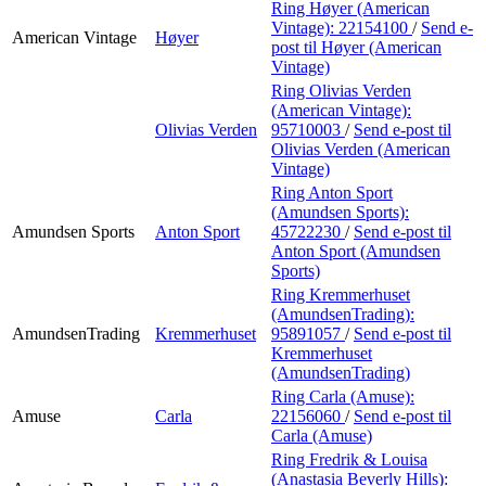
Ring Høyer (American
Vintage):
22154100
/
Send e-
American Vintage
Høyer
post
til Høyer (American
Vintage)
Ring Olivias Verden
(American Vintage):
Olivias Verden
95710003
/
Send e-post
til
Olivias Verden (American
Vintage)
Ring Anton Sport
(Amundsen Sports):
Amundsen Sports
Anton Sport
45722230
/
Send e-post
til
Anton Sport (Amundsen
Sports)
Ring Kremmerhuset
(AmundsenTrading):
AmundsenTrading
Kremmerhuset
95891057
/
Send e-post
til
Kremmerhuset
(AmundsenTrading)
Ring Carla (Amuse):
Amuse
Carla
22156060
/
Send e-post
til
Carla (Amuse)
Ring Fredrik & Louisa
(Anastasia Beverly Hills):