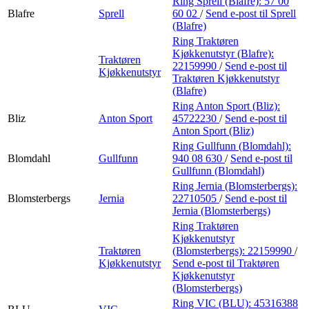
Ring Sprell (Blafre):
57 00
Blafre
Sprell
60 02
/
Send e-post
til Sprell
(Blafre)
Ring Traktøren
Kjøkkenutstyr (Blafre):
Traktøren
22159990
/
Send e-post
til
Kjøkkenutstyr
Traktøren Kjøkkenutstyr
(Blafre)
Ring Anton Sport (Bliz):
Bliz
Anton Sport
45722230
/
Send e-post
til
Anton Sport (Bliz)
Ring Gullfunn (Blomdahl):
Blomdahl
Gullfunn
940 08 630
/
Send e-post
til
Gullfunn (Blomdahl)
Ring Jernia (Blomsterbergs):
Blomsterbergs
Jernia
22710505
/
Send e-post
til
Jernia (Blomsterbergs)
Ring Traktøren
Kjøkkenutstyr
Traktøren
(Blomsterbergs):
22159990
/
Kjøkkenutstyr
Send e-post
til Traktøren
Kjøkkenutstyr
(Blomsterbergs)
Ring VIC (BLU):
45316388