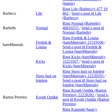
(bamix)
Ring Life (Barbeco):
477 19
Barbeco
Life
862
/
Send e-post
til Life
(Barbeco)
Ring Normal (Barbells):
Barbells
Normal
40810255
/
Send e-post
til
Normal (Barbells)
Ring Fredrik & Louisa
Fredrik &
(bareMinerals):
21519100
/
bareMinerals
Louisa
Send e-post
til Fredrik &
Louisa (bareMinerals)
Ring Kicks (bareMinerals):
Kicks
33221027
/
Send e-post
til
Kicks (bareMinerals)
Ring Storo hud og fotpleie
Storo hud og
(bareMinerals):
22220293
/
fotpleie
Send e-post
til Storo hud og
fotpleie (bareMinerals)
Ring Krogh Optikk (Barton
Perreira):
22228282
/
Send e-
Barton Perreira
Krogh Optikk
post
til Krogh Optikk (Barton
Perreira)
Ring Kappahl (basic):