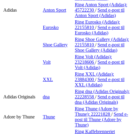
Ring Anton Sport (Adidas):
Adidas
Anton Sport
45722230
/
Send e-post
til
Anton Sport (Adidas)
Ring Eurosko (Adidas):
Eurosko
22155810
/
Send e-post
til
Eurosko (Adidas)
Ring Shoe Gallery (Adidas):
Shoe Gallery
22155810
/
Send e-post
til
Shoe Gallery (Adidas)
Ring Volt (Adidas):
Volt
23218606
/
Send e-post
til
Volt (Adidas)
Ring XXL (Adidas):
XXL
23884300
/
Send e-post
til
XXL (Adidas)
Ring dna (Adidas Originals):
Adidas Originals
dna
22228558
/
Send e-post
til
dna (Adidas Originals)
Ring Thune (Adore by
Thune):
22221828
/
Send e-
Adore by Thune
Thune
post
til Thune (Adore by
Thune)
Ring Kaffebrenneriet