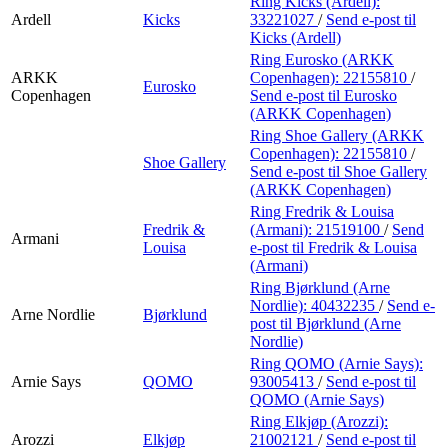
Ring Kicks (Ardell):
Ardell
Kicks
33221027
/
Send e-post
til
Kicks (Ardell)
Ring Eurosko (ARKK
ARKK
Copenhagen):
22155810
/
Eurosko
Copenhagen
Send e-post
til Eurosko
(ARKK Copenhagen)
Ring Shoe Gallery (ARKK
Copenhagen):
22155810
/
Shoe Gallery
Send e-post
til Shoe Gallery
(ARKK Copenhagen)
Ring Fredrik & Louisa
Fredrik &
(Armani):
21519100
/
Send
Armani
Louisa
e-post
til Fredrik & Louisa
(Armani)
Ring Bjørklund (Arne
Nordlie):
40432235
/
Send e-
Arne Nordlie
Bjørklund
post
til Bjørklund (Arne
Nordlie)
Ring QOMO (Arnie Says):
Arnie Says
QOMO
93005413
/
Send e-post
til
QOMO (Arnie Says)
Ring Elkjøp (Arozzi):
Arozzi
Elkjøp
21002121
/
Send e-post
til