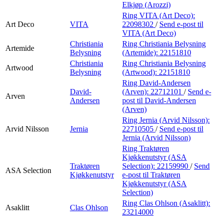
Elkjøp (Arozzi)
Ring VITA (Art Deco):
Art Deco
VITA
22098302
/
Send e-post
til
VITA (Art Deco)
Christiania
Ring Christiania Belysning
Artemide
Belysning
(Artemide):
22151810
Christiania
Ring Christiania Belysning
Artwood
Belysning
(Artwood):
22151810
Ring David-Andersen
David-
(Arven):
22712101
/
Send e-
Arven
Andersen
post
til David-Andersen
(Arven)
Ring Jernia (Arvid Nilsson):
Arvid Nilsson
Jernia
22710505
/
Send e-post
til
Jernia (Arvid Nilsson)
Ring Traktøren
Kjøkkenutstyr (ASA
Traktøren
Selection):
22159990
/
Send
ASA Selection
Kjøkkenutstyr
e-post
til Traktøren
Kjøkkenutstyr (ASA
Selection)
Ring Clas Ohlson (Asaklitt):
Asaklitt
Clas Ohlson
23214000