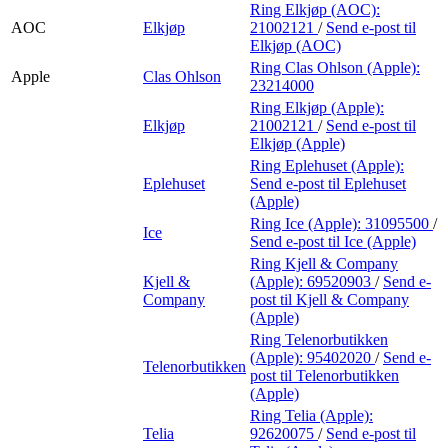
Ring Elkjøp (AOC):
AOC
Elkjøp
21002121
/
Send e-post
til
Elkjøp (AOC)
Ring Clas Ohlson (Apple):
Apple
Clas Ohlson
23214000
Ring Elkjøp (Apple):
Elkjøp
21002121
/
Send e-post
til
Elkjøp (Apple)
Ring Eplehuset (Apple):
Eplehuset
Send e-post
til Eplehuset
(Apple)
Ring Ice (Apple):
31095500
/
Ice
Send e-post
til Ice (Apple)
Ring Kjell & Company
Kjell &
(Apple):
69520903
/
Send e-
Company
post
til Kjell & Company
(Apple)
Ring Telenorbutikken
(Apple):
95402020
/
Send e-
Telenorbutikken
post
til Telenorbutikken
(Apple)
Ring Telia (Apple):
Telia
92620075
/
Send e-post
til