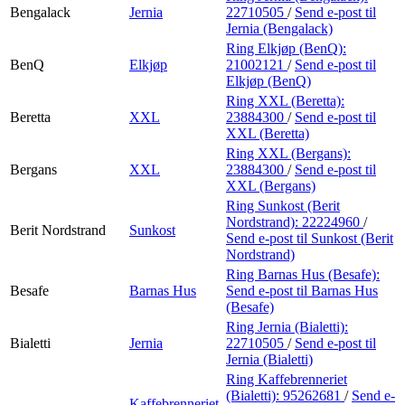
Bengalack
Jernia
22710505
/
Send e-post
til
Jernia (Bengalack)
Ring Elkjøp (BenQ):
BenQ
Elkjøp
21002121
/
Send e-post
til
Elkjøp (BenQ)
Ring XXL (Beretta):
Beretta
XXL
23884300
/
Send e-post
til
XXL (Beretta)
Ring XXL (Bergans):
Bergans
XXL
23884300
/
Send e-post
til
XXL (Bergans)
Ring Sunkost (Berit
Nordstrand):
22224960
/
Berit Nordstrand
Sunkost
Send e-post
til Sunkost (Berit
Nordstrand)
Ring Barnas Hus (Besafe):
Besafe
Barnas Hus
Send e-post
til Barnas Hus
(Besafe)
Ring Jernia (Bialetti):
Bialetti
Jernia
22710505
/
Send e-post
til
Jernia (Bialetti)
Ring Kaffebrenneriet
(Bialetti):
95262681
/
Send e-
Kaffebrenneriet