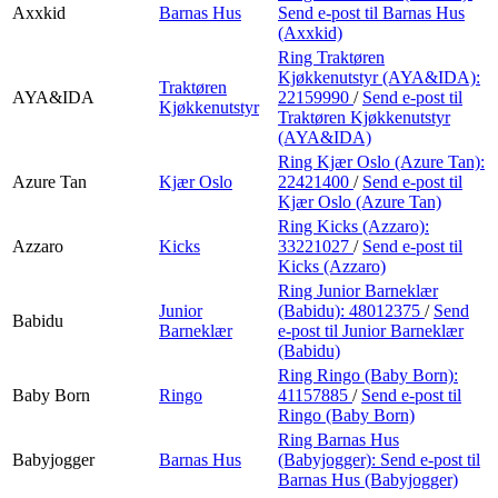
Axxkid
Barnas Hus
Send e-post
til Barnas Hus
(Axxkid)
Ring Traktøren
Kjøkkenutstyr (AYA&IDA):
Traktøren
AYA&IDA
22159990
/
Send e-post
til
Kjøkkenutstyr
Traktøren Kjøkkenutstyr
(AYA&IDA)
Ring Kjær Oslo (Azure Tan):
Azure Tan
Kjær Oslo
22421400
/
Send e-post
til
Kjær Oslo (Azure Tan)
Ring Kicks (Azzaro):
Azzaro
Kicks
33221027
/
Send e-post
til
Kicks (Azzaro)
Ring Junior Barneklær
Junior
(Babidu):
48012375
/
Send
Babidu
Barneklær
e-post
til Junior Barneklær
(Babidu)
Ring Ringo (Baby Born):
Baby Born
Ringo
41157885
/
Send e-post
til
Ringo (Baby Born)
Ring Barnas Hus
Babyjogger
Barnas Hus
(Babyjogger):
Send e-post
til
Barnas Hus (Babyjogger)