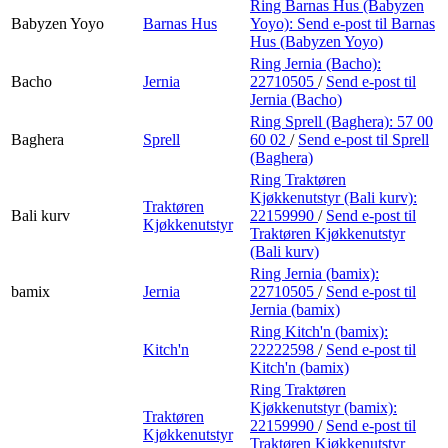
Ring Barnas Hus (Babyzen
Babyzen Yoyo
Barnas Hus
Yoyo):
Send e-post
til Barnas
Hus (Babyzen Yoyo)
Ring Jernia (Bacho):
Bacho
Jernia
22710505
/
Send e-post
til
Jernia (Bacho)
Ring Sprell (Baghera):
57 00
Baghera
Sprell
60 02
/
Send e-post
til Sprell
(Baghera)
Ring Traktøren
Kjøkkenutstyr (Bali kurv):
Traktøren
Bali kurv
22159990
/
Send e-post
til
Kjøkkenutstyr
Traktøren Kjøkkenutstyr
(Bali kurv)
Ring Jernia (bamix):
bamix
Jernia
22710505
/
Send e-post
til
Jernia (bamix)
Ring Kitch'n (bamix):
Kitch'n
22222598
/
Send e-post
til
Kitch'n (bamix)
Ring Traktøren
Kjøkkenutstyr (bamix):
Traktøren
22159990
/
Send e-post
til
Kjøkkenutstyr
Traktøren Kjøkkenutstyr