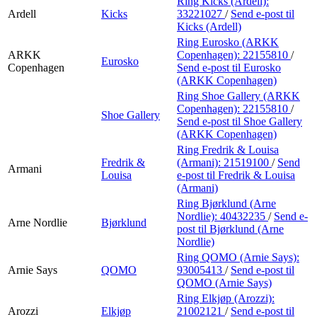
Ring Kicks (Ardell):
Ardell
Kicks
33221027
/
Send e-post
til
Kicks (Ardell)
Ring Eurosko (ARKK
ARKK
Copenhagen):
22155810
/
Eurosko
Copenhagen
Send e-post
til Eurosko
(ARKK Copenhagen)
Ring Shoe Gallery (ARKK
Copenhagen):
22155810
/
Shoe Gallery
Send e-post
til Shoe Gallery
(ARKK Copenhagen)
Ring Fredrik & Louisa
Fredrik &
(Armani):
21519100
/
Send
Armani
Louisa
e-post
til Fredrik & Louisa
(Armani)
Ring Bjørklund (Arne
Nordlie):
40432235
/
Send e-
Arne Nordlie
Bjørklund
post
til Bjørklund (Arne
Nordlie)
Ring QOMO (Arnie Says):
Arnie Says
QOMO
93005413
/
Send e-post
til
QOMO (Arnie Says)
Ring Elkjøp (Arozzi):
Arozzi
Elkjøp
21002121
/
Send e-post
til