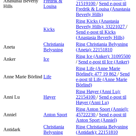
Anastasia Beverly
Fredrik &
21519100
/
Send e-post
til
Hills
Louisa
Fredrik & Louisa (Anastasia
Beverly Hills)
Ring Kicks (Anastasia
Beverly Hills):
33221027
/
Kicks
Send e-post
til Kicks
(Anastasia Beverly Hills)
Christiania
Ring Christiania Belysning
Aneta
Belysning
(Aneta):
22151810
Ring Ice (Anker):
31095500
Anker
Ice
/
Send e-post
til Ice (Anker)
Ring Life (Anne Marie
Börlind):
477 19 862
/
Send
Anne Marie Börlind
Life
e-post
til Life (Anne Marie
Börlind)
Ring Høyer (Anni Lu):
Anni Lu
Høyer
22154100
/
Send e-post
til
Høyer (Anni Lu)
Ring Anton Sport (Anniel):
Anniel
Anton Sport
45722230
/
Send e-post
til
Anton Sport (Anniel)
Christiania
Ring Christiania Belysning
Antidark
Belysning
(Antidark):
22151810