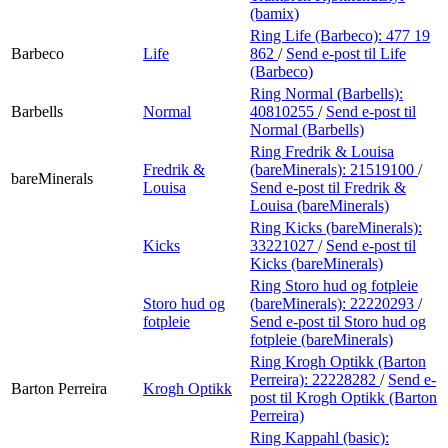
(bamix)
Ring Life (Barbeco):
477 19
Barbeco
Life
862
/
Send e-post
til Life
(Barbeco)
Ring Normal (Barbells):
Barbells
Normal
40810255
/
Send e-post
til
Normal (Barbells)
Ring Fredrik & Louisa
Fredrik &
(bareMinerals):
21519100
/
bareMinerals
Louisa
Send e-post
til Fredrik &
Louisa (bareMinerals)
Ring Kicks (bareMinerals):
Kicks
33221027
/
Send e-post
til
Kicks (bareMinerals)
Ring Storo hud og fotpleie
Storo hud og
(bareMinerals):
22220293
/
fotpleie
Send e-post
til Storo hud og
fotpleie (bareMinerals)
Ring Krogh Optikk (Barton
Perreira):
22228282
/
Send e-
Barton Perreira
Krogh Optikk
post
til Krogh Optikk (Barton
Perreira)
Ring Kappahl (basic):