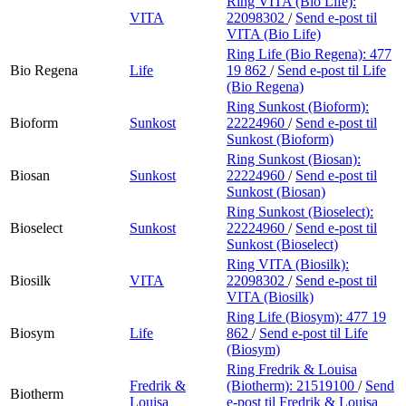
Ring VITA (Bio Life):
VITA
22098302
/
Send e-post
til
VITA (Bio Life)
Ring Life (Bio Regena):
477
Bio Regena
Life
19 862
/
Send e-post
til Life
(Bio Regena)
Ring Sunkost (Bioform):
Bioform
Sunkost
22224960
/
Send e-post
til
Sunkost (Bioform)
Ring Sunkost (Biosan):
Biosan
Sunkost
22224960
/
Send e-post
til
Sunkost (Biosan)
Ring Sunkost (Bioselect):
Bioselect
Sunkost
22224960
/
Send e-post
til
Sunkost (Bioselect)
Ring VITA (Biosilk):
Biosilk
VITA
22098302
/
Send e-post
til
VITA (Biosilk)
Ring Life (Biosym):
477 19
Biosym
Life
862
/
Send e-post
til Life
(Biosym)
Ring Fredrik & Louisa
Fredrik &
(Biotherm):
21519100
/
Send
Biotherm
Louisa
e-post
til Fredrik & Louisa