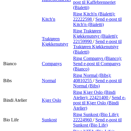
post
til Kaffebrenneriet
(Bialetti)
Ring Kitch'n (Bialetti):
Kitch'n
22222598
/
Send e-post
til
Kitch'n (Bialetti)
Ring Traktøren
Kjøkkenutstyr (Bialetti):
Traktøren
22159990
/
Send e-post
til
Kjøkkenutstyr
Traktøren Kjøkkenutstyr
(Bialetti)
Ring Companys (Bianco):
Bianco
Companys
Send e-post
til Companys
(Bianco)
Ring Normal (Bibs):
Bibs
Normal
40810255
/
Send e-post
til
Normal (Bibs)
Ring Kjær Oslo (Bindi
Atelier):
22421400
/
Send e-
Bindi Atelier
Kjær Oslo
post
til Kjær Oslo (Bindi
Atelier)
Ring Sunkost (Bio Life):
Bio Life
Sunkost
22224960
/
Send e-post
til
Sunkost (Bio Life)