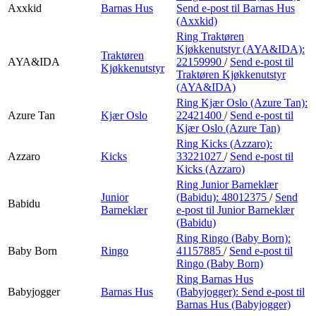
Axxkid
Barnas Hus
Send e-post
til Barnas Hus
(Axxkid)
Ring Traktøren
Kjøkkenutstyr (AYA&IDA):
Traktøren
AYA&IDA
22159990
/
Send e-post
til
Kjøkkenutstyr
Traktøren Kjøkkenutstyr
(AYA&IDA)
Ring Kjær Oslo (Azure Tan):
Azure Tan
Kjær Oslo
22421400
/
Send e-post
til
Kjær Oslo (Azure Tan)
Ring Kicks (Azzaro):
Azzaro
Kicks
33221027
/
Send e-post
til
Kicks (Azzaro)
Ring Junior Barneklær
Junior
(Babidu):
48012375
/
Send
Babidu
Barneklær
e-post
til Junior Barneklær
(Babidu)
Ring Ringo (Baby Born):
Baby Born
Ringo
41157885
/
Send e-post
til
Ringo (Baby Born)
Ring Barnas Hus
Babyjogger
Barnas Hus
(Babyjogger):
Send e-post
til
Barnas Hus (Babyjogger)