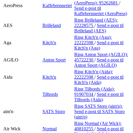
(AeroPress):
95262681
/
AeroPress
Kaffebrenneriet
Send e-post
til
Kaffebrenneriet (AeroPress)
Ring Brilleland (AES):
AES
Brilleland
22228575
/
Send e-post
til
Brilleland (AES)
Ring Kitch'n (Aga):
Aga
Kitch'n
22222598
/
Send e-post
til
Kitch'n (Aga)
Ring Anton Sport (AGILO):
AGILO
Anton Sport
45722230
/
Send e-post
til
Anton Sport (AGILO)
Ring Kitch'n (Aida):
Aida
Kitch'n
22222598
/
Send e-post
til
Kitch'n (Aida)
Ring Tilbords (Aida):
Tilbords
91907034
/
Send e-post
til
Tilbords (Aida)
Ring SATS Storo (aim'n):
aim'n
SATS Storo
Send e-post
til SATS Storo
(aim'n)
Ring Normal (Air Wick):
Air Wick
Normal
40810255
/
Send e-post
til