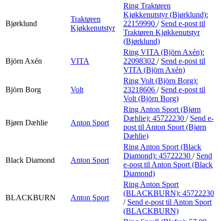
Ring Traktøren
Kjøkkenutstyr (Bjørklund):
Traktøren
Bjørklund
22159990
/
Send e-post
til
Kjøkkenutstyr
Traktøren Kjøkkenutstyr
(Bjørklund)
Ring VITA (Björn Axén):
Björn Axén
VITA
22098302
/
Send e-post
til
VITA (Björn Axén)
Ring Volt (Björn Borg):
Björn Borg
Volt
23218606
/
Send e-post
til
Volt (Björn Borg)
Ring Anton Sport (Bjørn
Dæhlie):
45722230
/
Send e-
Bjørn Dæhlie
Anton Sport
post
til Anton Sport (Bjørn
Dæhlie)
Ring Anton Sport (Black
Diamond):
45722230
/
Send
Black Diamond
Anton Sport
e-post
til Anton Sport (Black
Diamond)
Ring Anton Sport
(BLACKBURN):
45722230
BLACKBURN
Anton Sport
/
Send e-post
til Anton Sport
(BLACKBURN)