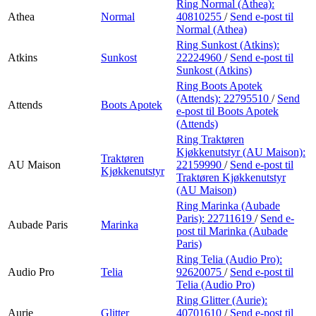
Ring Normal (Athea):
Athea
Normal
40810255
/
Send e-post
til
Normal (Athea)
Ring Sunkost (Atkins):
Atkins
Sunkost
22224960
/
Send e-post
til
Sunkost (Atkins)
Ring Boots Apotek
(Attends):
22795510
/
Send
Attends
Boots Apotek
e-post
til Boots Apotek
(Attends)
Ring Traktøren
Kjøkkenutstyr (AU Maison):
Traktøren
AU Maison
22159990
/
Send e-post
til
Kjøkkenutstyr
Traktøren Kjøkkenutstyr
(AU Maison)
Ring Marinka (Aubade
Paris):
22711619
/
Send e-
Aubade Paris
Marinka
post
til Marinka (Aubade
Paris)
Ring Telia (Audio Pro):
Audio Pro
Telia
92620075
/
Send e-post
til
Telia (Audio Pro)
Ring Glitter (Aurie):
Aurie
Glitter
40701610
/
Send e-post
til