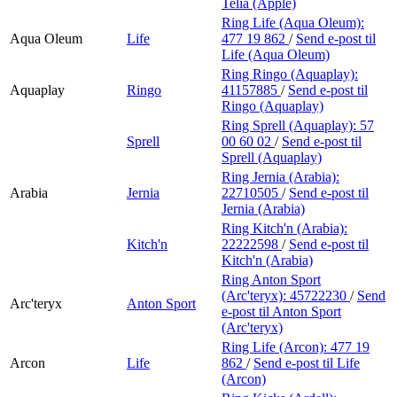
Telia (Apple)
Ring Life (Aqua Oleum):
Aqua Oleum
Life
477 19 862
/
Send e-post
til
Life (Aqua Oleum)
Ring Ringo (Aquaplay):
Aquaplay
Ringo
41157885
/
Send e-post
til
Ringo (Aquaplay)
Ring Sprell (Aquaplay):
57
Sprell
00 60 02
/
Send e-post
til
Sprell (Aquaplay)
Ring Jernia (Arabia):
Arabia
Jernia
22710505
/
Send e-post
til
Jernia (Arabia)
Ring Kitch'n (Arabia):
Kitch'n
22222598
/
Send e-post
til
Kitch'n (Arabia)
Ring Anton Sport
(Arc'teryx):
45722230
/
Send
Arc'teryx
Anton Sport
e-post
til Anton Sport
(Arc'teryx)
Ring Life (Arcon):
477 19
Arcon
Life
862
/
Send e-post
til Life
(Arcon)