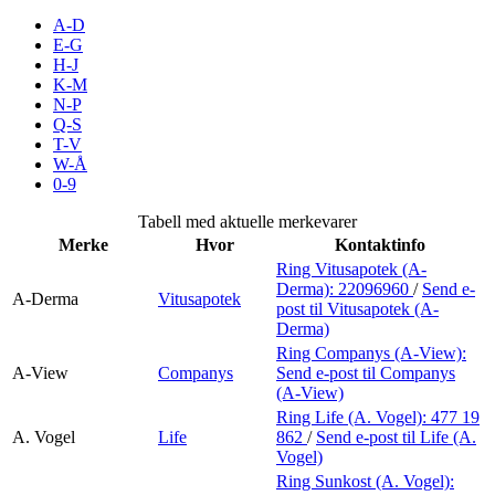
Merker
A-D
E-G
H-J
Inspirasjon
K-M
N-P
Q-S
T-V
Søk
W-Å
0-9
Tabell med aktuelle merkevarer
Merke
Hvor
Kontaktinfo
Åpningstider
Ring Vitusapotek (A-
Derma):
22096960
/
Send e-
Praktisk informasjon
A-Derma
Vitusapotek
post
til Vitusapotek (A-
Derma)
Ledige stillinger
Ring Companys (A-View):
A-View
Companys
Send e-post
til Companys
Magasin
(A-View)
Ring Life (A. Vogel):
477 19
Gavekort
A. Vogel
Life
862
/
Send e-post
til Life (A.
Vogel)
Finn frem
Ring Sunkost (A. Vogel):