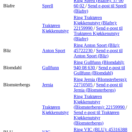
Ring Sprell (Blafre):
57 00
Blafre
Sprell
60 02
/
Send e-post
til Sprell
(Blafre)
Ring Traktøren
Kjøkkenutstyr (Blafre):
Traktøren
22159990
/
Send e-post
til
Kjøkkenutstyr
Traktøren Kjøkkenutstyr
(Blafre)
Ring Anton Sport (Bliz):
Bliz
Anton Sport
45722230
/
Send e-post
til
Anton Sport (Bliz)
Ring Gullfunn (Blomdahl):
Blomdahl
Gullfunn
940 08 630
/
Send e-post
til
Gullfunn (Blomdahl)
Ring Jernia (Blomsterbergs):
Blomsterbergs
Jernia
22710505
/
Send e-post
til
Jernia (Blomsterbergs)
Ring Traktøren
Kjøkkenutstyr
Traktøren
(Blomsterbergs):
22159990
/
Kjøkkenutstyr
Send e-post
til Traktøren
Kjøkkenutstyr
(Blomsterbergs)
Ring VIC (BLU):
45316388