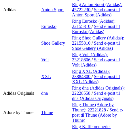
Ring Anton Sport (Adidas):
Adidas
Anton Sport
45722230
/
Send e-post
til
Anton Sport (Adidas)
Ring Eurosko (Adidas):
Eurosko
22155810
/
Send e-post
til
Eurosko (Adidas)
Ring Shoe Gallery (Adidas):
Shoe Gallery
22155810
/
Send e-post
til
Shoe Gallery (Adidas)
Ring Volt (Adidas):
Volt
23218606
/
Send e-post
til
Volt (Adidas)
Ring XXL (Adidas):
XXL
23884300
/
Send e-post
til
XXL (Adidas)
Ring dna (Adidas Originals):
Adidas Originals
dna
22228558
/
Send e-post
til
dna (Adidas Originals)
Ring Thune (Adore by
Thune):
22221828
/
Send e-
Adore by Thune
Thune
post
til Thune (Adore by
Thune)
Ring Kaffebrenneriet