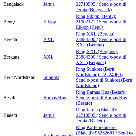
Bengalack
Jernia
22710505
/
Send e-post
til
Jernia (Bengalack)
Ring Elkjøp (BenQ):
BenQ
Elkjøp
21002121
/
Send e-post
til
Elkjøp (BenQ)
Ring XXL (Beretta):
Beretta
XXL
23884300
/
Send e-post
til
XXL (Beretta)
Ring XXL (Bergans):
Bergans
XXL
23884300
/
Send e-post
til
XXL (Bergans)
Ring Sunkost (Berit
Nordstrand):
22224960
/
Berit Nordstrand
Sunkost
Send e-post
til Sunkost (Berit
Nordstrand)
Ring Barnas Hus (Besafe):
Besafe
Barnas Hus
Send e-post
til Barnas Hus
(Besafe)
Ring Jernia (Bialetti):
Bialetti
Jernia
22710505
/
Send e-post
til
Jernia (Bialetti)
Ring Kaffebrenneriet
(Bialetti):
95262681
/
Send e-
Kaffebrenneriet