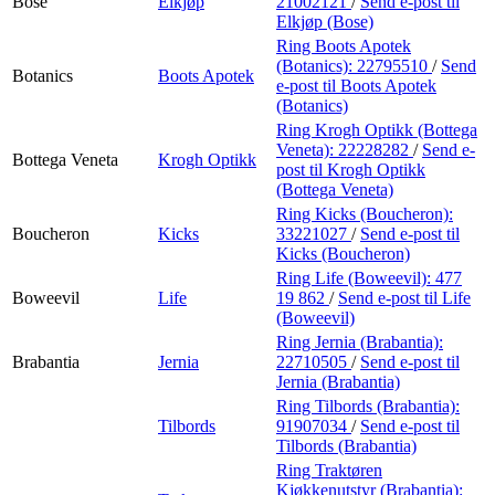
Bose
Elkjøp
21002121
/
Send e-post
til
Elkjøp (Bose)
Ring Boots Apotek
(Botanics):
22795510
/
Send
Botanics
Boots Apotek
e-post
til Boots Apotek
(Botanics)
Ring Krogh Optikk (Bottega
Veneta):
22228282
/
Send e-
Bottega Veneta
Krogh Optikk
post
til Krogh Optikk
(Bottega Veneta)
Ring Kicks (Boucheron):
Boucheron
Kicks
33221027
/
Send e-post
til
Kicks (Boucheron)
Ring Life (Boweevil):
477
Boweevil
Life
19 862
/
Send e-post
til Life
(Boweevil)
Ring Jernia (Brabantia):
Brabantia
Jernia
22710505
/
Send e-post
til
Jernia (Brabantia)
Ring Tilbords (Brabantia):
Tilbords
91907034
/
Send e-post
til
Tilbords (Brabantia)
Ring Traktøren
Kjøkkenutstyr (Brabantia):