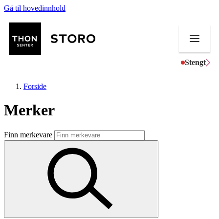
Gå til hovedinnhold
Stengt
Forside
Merker
Butikker
Finn merkevare
Mat og drikke
Helse
Aktiviteter
Tilbud