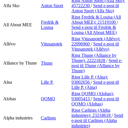
Ring Anton Sport (Alfa Sko):
Alfa Sko
Anton Sport
45722230
/
Send e-post
til
Anton Sport (Alfa Sko)
Ring Fredrik & Louisa (All
Fredrik &
About MEE):
21519100
/
All About MEE
Louisa
Send e-post
til Fredrik &
Louisa (All About MEE)
Ring Vitusapotek (Allévo):
Allévo
Vitusapotek
22096960
/
Send e-post
til
Vitusapotek (Allévo)
Ring Thune (Alliance by
Thune):
22221828
/
Send e-
Alliance by Thune
Thune
post
til Thune (Alliance by
Thune)
Ring Lille P. (Alna):
Alna
Lille P.
93002656
/
Send e-post
til
Lille P. (Alna)
Ring QOMO (Alohas):
Alohas
QOMO
93005413
/
Send e-post
til
QOMO (Alohas)
Ring Carlings (Alpha
industries):
23218618
/
Send
Alpha industries
Carlings
e-post
til Carlings (Alpha
industries)