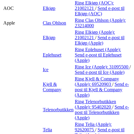
Ring Elkjøp (AOC):
AOC
Elkjøp
21002121
/
Send e-post
til
Elkjøp (AOC)
Ring Clas Ohlson (Apple):
Apple
Clas Ohlson
23214000
Ring Elkjøp (Apple):
Elkjøp
21002121
/
Send e-post
til
Elkjøp (Apple)
Ring Eplehuset (Apple):
Eplehuset
Send e-post
til Eplehuset
(Apple)
Ring Ice (Apple):
31095500
/
Ice
Send e-post
til Ice (Apple)
Ring Kjell & Company
Kjell &
(Apple):
69520903
/
Send e-
Company
post
til Kjell & Company
(Apple)
Ring Telenorbutikken
(Apple):
95402020
/
Send e-
Telenorbutikken
post
til Telenorbutikken
(Apple)
Ring Telia (Apple):
Telia
92620075
/
Send e-post
til