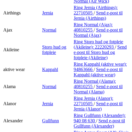
Normal (Air Wick)
Ring Jernia (Airthings):
Airthings
Jernia
22710505
/
Send e-post
til
Jernia (Airthings)
Ring Normal (Ajax):
Ajax
Normal
40810255
/
Send e-post
til
Normal (Ajax)
Ring Storo hud og fotpleie
Storo hud og
(Akileine):
22220293
/
Send
Akileine
fotpleie
e-post
til Storo hud og
fotpleie (Akileine)
Ring Kappahl (aktive wear):
aktive wear
Kappahl
94863666
/
Send e-post
til
Kappahl (aktive wear)
Ring Normal (Alama):
Alama
Normal
40810255
/
Send e-post
til
Normal (Alama)
Ring Jernia (Alanor):
Alanor
Jernia
22710505
/
Send e-post
til
Jernia (Alanor)
Ring Gullfunn (Alexander):
Alexander
Gullfunn
940 08 630
/
Send e-post
til
Gullfunn (Alexander)