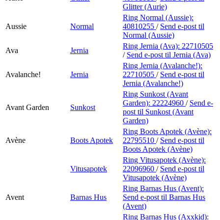
Glitter (Aurie)
Ring Normal (Aussie):
Aussie
Normal
40810255
/
Send e-post
til
Normal (Aussie)
Ring Jernia (Ava):
22710505
Ava
Jernia
/
Send e-post
til Jernia (Ava)
Ring Jernia (Avalanche!):
Avalanche!
Jernia
22710505
/
Send e-post
til
Jernia (Avalanche!)
Ring Sunkost (Avant
Garden):
22224960
/
Send e-
Avant Garden
Sunkost
post
til Sunkost (Avant
Garden)
Ring Boots Apotek (Avène):
Avène
Boots Apotek
22795510
/
Send e-post
til
Boots Apotek (Avène)
Ring Vitusapotek (Avène):
Vitusapotek
22096960
/
Send e-post
til
Vitusapotek (Avène)
Ring Barnas Hus (Avent):
Avent
Barnas Hus
Send e-post
til Barnas Hus
(Avent)
Ring Barnas Hus (Axxkid):