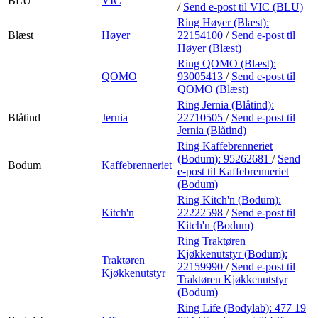
BLU
VIC
/
Send e-post
til VIC (BLU)
Ring Høyer (Blæst):
Blæst
Høyer
22154100
/
Send e-post
til
Høyer (Blæst)
Ring QOMO (Blæst):
QOMO
93005413
/
Send e-post
til
QOMO (Blæst)
Ring Jernia (Blåtind):
Blåtind
Jernia
22710505
/
Send e-post
til
Jernia (Blåtind)
Ring Kaffebrenneriet
(Bodum):
95262681
/
Send
Bodum
Kaffebrenneriet
e-post
til Kaffebrenneriet
(Bodum)
Ring Kitch'n (Bodum):
Kitch'n
22222598
/
Send e-post
til
Kitch'n (Bodum)
Ring Traktøren
Kjøkkenutstyr (Bodum):
Traktøren
22159990
/
Send e-post
til
Kjøkkenutstyr
Traktøren Kjøkkenutstyr
(Bodum)
Ring Life (Bodylab):
477 19