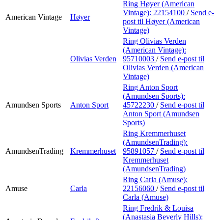
Ring Høyer (American
Vintage):
22154100
/
Send e-
American Vintage
Høyer
post
til Høyer (American
Vintage)
Ring Olivias Verden
(American Vintage):
Olivias Verden
95710003
/
Send e-post
til
Olivias Verden (American
Vintage)
Ring Anton Sport
(Amundsen Sports):
Amundsen Sports
Anton Sport
45722230
/
Send e-post
til
Anton Sport (Amundsen
Sports)
Ring Kremmerhuset
(AmundsenTrading):
AmundsenTrading
Kremmerhuset
95891057
/
Send e-post
til
Kremmerhuset
(AmundsenTrading)
Ring Carla (Amuse):
Amuse
Carla
22156060
/
Send e-post
til
Carla (Amuse)
Ring Fredrik & Louisa
(Anastasia Beverly Hills):