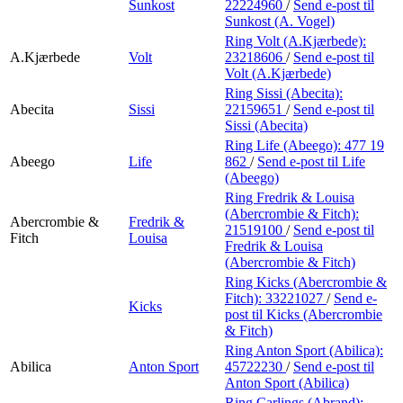
Sunkost
22224960
/
Send e-post
til
Sunkost (A. Vogel)
Ring Volt (A.Kjærbede):
A.Kjærbede
Volt
23218606
/
Send e-post
til
Volt (A.Kjærbede)
Ring Sissi (Abecita):
Abecita
Sissi
22159651
/
Send e-post
til
Sissi (Abecita)
Ring Life (Abeego):
477 19
Abeego
Life
862
/
Send e-post
til Life
(Abeego)
Ring Fredrik & Louisa
(Abercrombie & Fitch):
Abercrombie &
Fredrik &
21519100
/
Send e-post
til
Fitch
Louisa
Fredrik & Louisa
(Abercrombie & Fitch)
Ring Kicks (Abercrombie &
Fitch):
33221027
/
Send e-
Kicks
post
til Kicks (Abercrombie
& Fitch)
Ring Anton Sport (Abilica):
Abilica
Anton Sport
45722230
/
Send e-post
til
Anton Sport (Abilica)
Ring Carlings (Abrand):