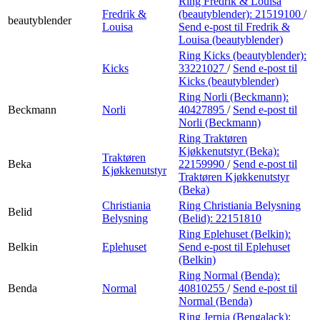
Ring Fredrik & Louisa
Fredrik &
(beautyblender):
21519100
/
beautyblender
Louisa
Send e-post
til Fredrik &
Louisa (beautyblender)
Ring Kicks (beautyblender):
Kicks
33221027
/
Send e-post
til
Kicks (beautyblender)
Ring Norli (Beckmann):
Beckmann
Norli
40427895
/
Send e-post
til
Norli (Beckmann)
Ring Traktøren
Kjøkkenutstyr (Beka):
Traktøren
Beka
22159990
/
Send e-post
til
Kjøkkenutstyr
Traktøren Kjøkkenutstyr
(Beka)
Christiania
Ring Christiania Belysning
Belid
Belysning
(Belid):
22151810
Ring Eplehuset (Belkin):
Belkin
Eplehuset
Send e-post
til Eplehuset
(Belkin)
Ring Normal (Benda):
Benda
Normal
40810255
/
Send e-post
til
Normal (Benda)
Ring Jernia (Bengalack):