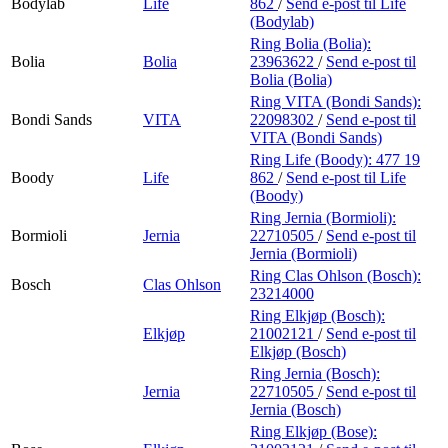
Bodylab
Life
862
/
Send e-post
til Life
(Bodylab)
Ring Bolia (Bolia):
Bolia
Bolia
23963622
/
Send e-post
til
Bolia (Bolia)
Ring VITA (Bondi Sands):
Bondi Sands
VITA
22098302
/
Send e-post
til
VITA (Bondi Sands)
Ring Life (Boody):
477 19
Boody
Life
862
/
Send e-post
til Life
(Boody)
Ring Jernia (Bormioli):
Bormioli
Jernia
22710505
/
Send e-post
til
Jernia (Bormioli)
Ring Clas Ohlson (Bosch):
Bosch
Clas Ohlson
23214000
Ring Elkjøp (Bosch):
Elkjøp
21002121
/
Send e-post
til
Elkjøp (Bosch)
Ring Jernia (Bosch):
Jernia
22710505
/
Send e-post
til
Jernia (Bosch)
Ring Elkjøp (Bose):