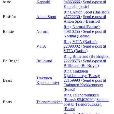
basic
Kappahl
94863666
/
Send e-post
til
Kappahl (basic)
Ring Anton Sport (Basisfot):
Basisfot
Anton Sport
45722230
/
Send e-post
til
Anton Sport (Basisfot)
Ring Normal (Batiste):
Batiste
Normal
40810255
/
Send e-post
til
Normal (Batiste)
Ring VITA (Batiste):
VITA
22098302
/
Send e-post
til
VITA (Batiste)
Ring Brilleland (Be Bright):
Be Bright
Brilleland
22228575
/
Send e-post
til
Brilleland (Be Bright)
Ring Traktøren
Kjøkkenutstyr (Beast):
Traktøren
Beast
22159990
/
Send e-post
til
Kjøkkenutstyr
Traktøren Kjøkkenutstyr
(Beast)
Ring Telenorbutikken
(Beats):
95402020
/
Send e-
Beats
Telenorbutikken
post
til Telenorbutikken
(Beats)