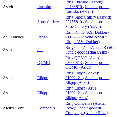
Ring Eurosko (Asfvlt):
Asfvlt
Eurosko
22155810
/
Send e-post
til
Eurosko (Asfvlt)
Ring Shoe Gallery (Asfvlt):
Shoe Gallery
22155810
/
Send e-post
til
Shoe Gallery (Asfvlt)
Ring Ringo (ASI Dukker):
ASI Dukker
Ringo
41157885
/
Send e-post
til
Ringo (ASI Dukker)
Ring dna (Asics):
22228558
/
Asics
dna
Send e-post
til dna (Asics)
Ring QOMO (Asics):
QOMO
93005413
/
Send e-post
til
QOMO (Asics)
Ring Elkjøp (Asko):
Asko
Elkjøp
21002121
/
Send e-post
til
Elkjøp (Asko)
Ring Elkjøp (Asus):
Asus
Elkjøp
21002121
/
Send e-post
til
Elkjøp (Asus)
Ring Companys (Atelier
Atelier Rêve
Companys
Rêve):
Send e-post
til
Companys (Atelier Rêve)