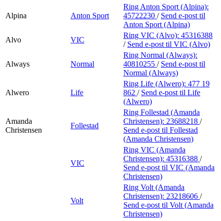
Ring Anton Sport (Alpina):
Alpina
Anton Sport
45722230
/
Send e-post
til
Anton Sport (Alpina)
Ring VIC (Alvo):
45316388
Alvo
VIC
/
Send e-post
til VIC (Alvo)
Ring Normal (Always):
Always
Normal
40810255
/
Send e-post
til
Normal (Always)
Ring Life (Alwero):
477 19
Alwero
Life
862
/
Send e-post
til Life
(Alwero)
Ring Follestad (Amanda
Amanda
Christensen):
23688218
/
Follestad
Christensen
Send e-post
til Follestad
(Amanda Christensen)
Ring VIC (Amanda
Christensen):
45316388
/
VIC
Send e-post
til VIC (Amanda
Christensen)
Ring Volt (Amanda
Christensen):
23218606
/
Volt
Send e-post
til Volt (Amanda
Christensen)