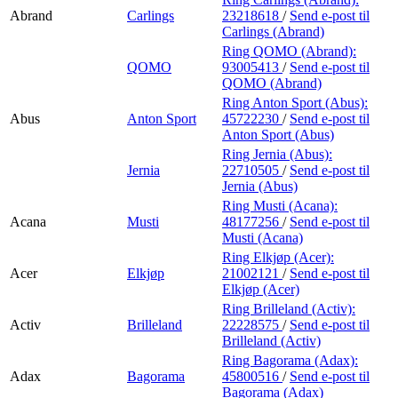
Abrand
Carlings
23218618
/
Send e-post
til
Carlings (Abrand)
Ring QOMO (Abrand):
QOMO
93005413
/
Send e-post
til
QOMO (Abrand)
Ring Anton Sport (Abus):
Abus
Anton Sport
45722230
/
Send e-post
til
Anton Sport (Abus)
Ring Jernia (Abus):
Jernia
22710505
/
Send e-post
til
Jernia (Abus)
Ring Musti (Acana):
Acana
Musti
48177256
/
Send e-post
til
Musti (Acana)
Ring Elkjøp (Acer):
Acer
Elkjøp
21002121
/
Send e-post
til
Elkjøp (Acer)
Ring Brilleland (Activ):
Activ
Brilleland
22228575
/
Send e-post
til
Brilleland (Activ)
Ring Bagorama (Adax):
Adax
Bagorama
45800516
/
Send e-post
til
Bagorama (Adax)