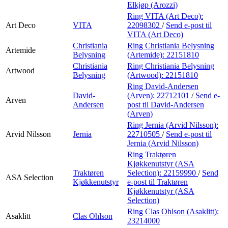
Elkjøp (Arozzi)
Ring VITA (Art Deco):
Art Deco
VITA
22098302
/
Send e-post
til
VITA (Art Deco)
Christiania
Ring Christiania Belysning
Artemide
Belysning
(Artemide):
22151810
Christiania
Ring Christiania Belysning
Artwood
Belysning
(Artwood):
22151810
Ring David-Andersen
David-
(Arven):
22712101
/
Send e-
Arven
Andersen
post
til David-Andersen
(Arven)
Ring Jernia (Arvid Nilsson):
Arvid Nilsson
Jernia
22710505
/
Send e-post
til
Jernia (Arvid Nilsson)
Ring Traktøren
Kjøkkenutstyr (ASA
Traktøren
Selection):
22159990
/
Send
ASA Selection
Kjøkkenutstyr
e-post
til Traktøren
Kjøkkenutstyr (ASA
Selection)
Ring Clas Ohlson (Asaklitt):
Asaklitt
Clas Ohlson
23214000