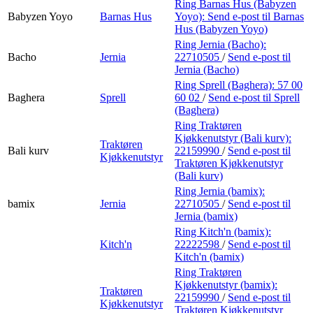
Ring Barnas Hus (Babyzen
Babyzen Yoyo
Barnas Hus
Yoyo):
Send e-post
til Barnas
Hus (Babyzen Yoyo)
Ring Jernia (Bacho):
Bacho
Jernia
22710505
/
Send e-post
til
Jernia (Bacho)
Ring Sprell (Baghera):
57 00
Baghera
Sprell
60 02
/
Send e-post
til Sprell
(Baghera)
Ring Traktøren
Kjøkkenutstyr (Bali kurv):
Traktøren
Bali kurv
22159990
/
Send e-post
til
Kjøkkenutstyr
Traktøren Kjøkkenutstyr
(Bali kurv)
Ring Jernia (bamix):
bamix
Jernia
22710505
/
Send e-post
til
Jernia (bamix)
Ring Kitch'n (bamix):
Kitch'n
22222598
/
Send e-post
til
Kitch'n (bamix)
Ring Traktøren
Kjøkkenutstyr (bamix):
Traktøren
22159990
/
Send e-post
til
Kjøkkenutstyr
Traktøren Kjøkkenutstyr