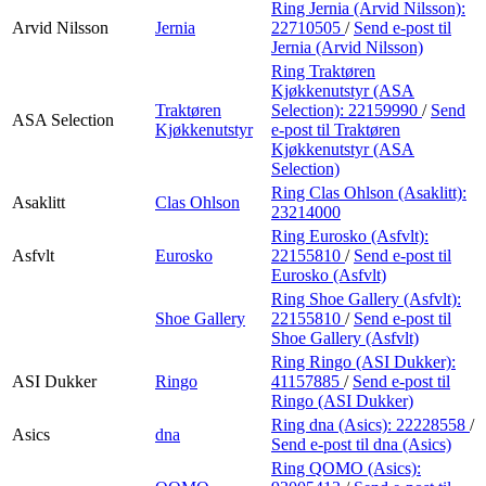
Ring Jernia (Arvid Nilsson):
Arvid Nilsson
Jernia
22710505
/
Send e-post
til
Jernia (Arvid Nilsson)
Ring Traktøren
Kjøkkenutstyr (ASA
Traktøren
Selection):
22159990
/
Send
ASA Selection
Kjøkkenutstyr
e-post
til Traktøren
Kjøkkenutstyr (ASA
Selection)
Ring Clas Ohlson (Asaklitt):
Asaklitt
Clas Ohlson
23214000
Ring Eurosko (Asfvlt):
Asfvlt
Eurosko
22155810
/
Send e-post
til
Eurosko (Asfvlt)
Ring Shoe Gallery (Asfvlt):
Shoe Gallery
22155810
/
Send e-post
til
Shoe Gallery (Asfvlt)
Ring Ringo (ASI Dukker):
ASI Dukker
Ringo
41157885
/
Send e-post
til
Ringo (ASI Dukker)
Ring dna (Asics):
22228558
/
Asics
dna
Send e-post
til dna (Asics)
Ring QOMO (Asics):