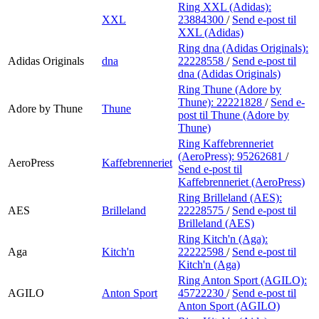
Ring XXL (Adidas):
XXL
23884300
/
Send e-post
til
XXL (Adidas)
Ring dna (Adidas Originals):
Adidas Originals
dna
22228558
/
Send e-post
til
dna (Adidas Originals)
Ring Thune (Adore by
Thune):
22221828
/
Send e-
Adore by Thune
Thune
post
til Thune (Adore by
Thune)
Ring Kaffebrenneriet
(AeroPress):
95262681
/
AeroPress
Kaffebrenneriet
Send e-post
til
Kaffebrenneriet (AeroPress)
Ring Brilleland (AES):
AES
Brilleland
22228575
/
Send e-post
til
Brilleland (AES)
Ring Kitch'n (Aga):
Aga
Kitch'n
22222598
/
Send e-post
til
Kitch'n (Aga)
Ring Anton Sport (AGILO):
AGILO
Anton Sport
45722230
/
Send e-post
til
Anton Sport (AGILO)