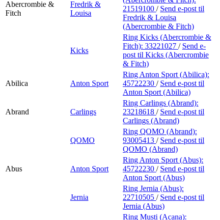
Abercrombie &
Fredrik &
21519100
/
Send e-post
til
Fitch
Louisa
Fredrik & Louisa
(Abercrombie & Fitch)
Ring Kicks (Abercrombie &
Fitch):
33221027
/
Send e-
Kicks
post
til Kicks (Abercrombie
& Fitch)
Ring Anton Sport (Abilica):
Abilica
Anton Sport
45722230
/
Send e-post
til
Anton Sport (Abilica)
Ring Carlings (Abrand):
Abrand
Carlings
23218618
/
Send e-post
til
Carlings (Abrand)
Ring QOMO (Abrand):
QOMO
93005413
/
Send e-post
til
QOMO (Abrand)
Ring Anton Sport (Abus):
Abus
Anton Sport
45722230
/
Send e-post
til
Anton Sport (Abus)
Ring Jernia (Abus):
Jernia
22710505
/
Send e-post
til
Jernia (Abus)
Ring Musti (Acana):