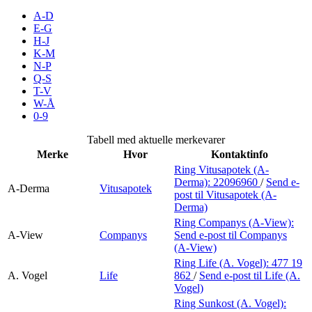
Merker
A-D
E-G
H-J
Inspirasjon
K-M
N-P
Q-S
T-V
Søk
W-Å
0-9
Tabell med aktuelle merkevarer
Merke
Hvor
Kontaktinfo
Åpningstider
Ring Vitusapotek (A-
Derma):
22096960
/
Send e-
Praktisk informasjon
A-Derma
Vitusapotek
post
til Vitusapotek (A-
Derma)
Ledige stillinger
Ring Companys (A-View):
A-View
Companys
Send e-post
til Companys
Magasin
(A-View)
Ring Life (A. Vogel):
477 19
Gavekort
A. Vogel
Life
862
/
Send e-post
til Life (A.
Vogel)
Finn frem
Ring Sunkost (A. Vogel):