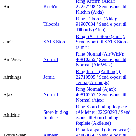
Ring Kitch'n (Aida):
Aida
Kitch'n
22222598
/
Send e-post
til
Kitch'n (Aida)
Ring Tilbords (Aida):
Tilbords
91907034
/
Send e-post
til
Tilbords (Aida)
Ring SATS Storo (aim'n):
aim'n
SATS Storo
Send e-post
til SATS Storo
(aim'n)
Ring Normal (Air Wick):
Air Wick
Normal
40810255
/
Send e-post
til
Normal (Air Wick)
Ring Jernia (Airthings):
Airthings
Jernia
22710505
/
Send e-post
til
Jernia (Airthings)
Ring Normal (Ajax):
Ajax
Normal
40810255
/
Send e-post
til
Normal (Ajax)
Ring Storo hud og fotpleie
Storo hud og
(Akileine):
22220293
/
Send
Akileine
fotpleie
e-post
til Storo hud og
fotpleie (Akileine)
Ring Kappahl (aktive wear):
aktive wear
Kappahl
94863666
/
Send e-post
til