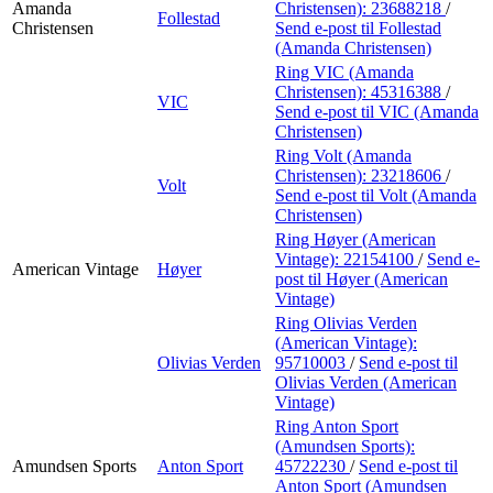
Amanda
Christensen):
23688218
/
Follestad
Christensen
Send e-post
til Follestad
(Amanda Christensen)
Ring VIC (Amanda
Christensen):
45316388
/
VIC
Send e-post
til VIC (Amanda
Christensen)
Ring Volt (Amanda
Christensen):
23218606
/
Volt
Send e-post
til Volt (Amanda
Christensen)
Ring Høyer (American
Vintage):
22154100
/
Send e-
American Vintage
Høyer
post
til Høyer (American
Vintage)
Ring Olivias Verden
(American Vintage):
Olivias Verden
95710003
/
Send e-post
til
Olivias Verden (American
Vintage)
Ring Anton Sport
(Amundsen Sports):
Amundsen Sports
Anton Sport
45722230
/
Send e-post
til
Anton Sport (Amundsen