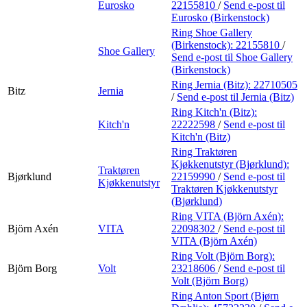
Eurosko
22155810
/
Send e-post
til
Eurosko (Birkenstock)
Ring Shoe Gallery
(Birkenstock):
22155810
/
Shoe Gallery
Send e-post
til Shoe Gallery
(Birkenstock)
Ring Jernia (Bitz):
22710505
Bitz
Jernia
/
Send e-post
til Jernia (Bitz)
Ring Kitch'n (Bitz):
Kitch'n
22222598
/
Send e-post
til
Kitch'n (Bitz)
Ring Traktøren
Kjøkkenutstyr (Bjørklund):
Traktøren
Bjørklund
22159990
/
Send e-post
til
Kjøkkenutstyr
Traktøren Kjøkkenutstyr
(Bjørklund)
Ring VITA (Björn Axén):
Björn Axén
VITA
22098302
/
Send e-post
til
VITA (Björn Axén)
Ring Volt (Björn Borg):
Björn Borg
Volt
23218606
/
Send e-post
til
Volt (Björn Borg)
Ring Anton Sport (Bjørn