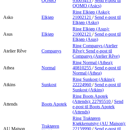
QOMO
93005413
/
Send e-post
til
QOMO (Asics)
Ring Elkjøp (Asko):
Asko
Elkjøp
21002121
/
Send e-post
til
Elkjøp (Asko)
Ring Elkjøp (Asus):
Asus
Elkjøp
21002121
/
Send e-post
til
Elkjøp (Asus)
Ring Companys (Atelier
Atelier Rêve
Companys
Rêve):
Send e-post
til
Companys (Atelier Rêve)
Ring Normal (Athea):
Athea
Normal
40810255
/
Send e-post
til
Normal (Athea)
Ring Sunkost (Atkins):
Atkins
Sunkost
22224960
/
Send e-post
til
Sunkost (Atkins)
Ring Boots Apotek
(Attends):
22795510
/
Send
Attends
Boots Apotek
e-post
til Boots Apotek
(Attends)
Ring Traktøren
Kjøkkenutstyr (AU Maison):
Traktøren
AU Maison
22159990
/
Send e-post
til