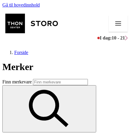
Gå til hovedinnhold
I dag:
10 - 21
Forside
Merker
Butikker
Finn merkevare
Mat og drikke
Helse
Aktiviteter
Tilbud