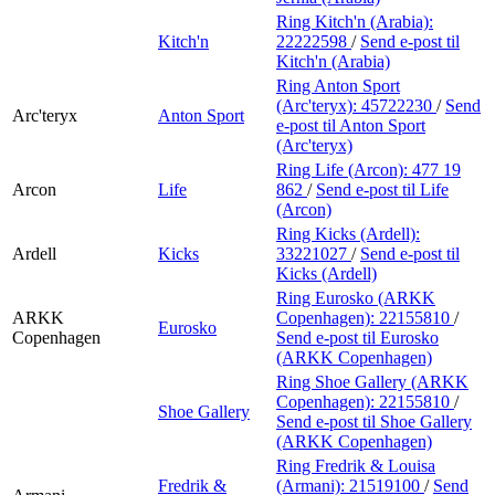
Ring Kitch'n (Arabia):
Kitch'n
22222598
/
Send e-post
til
Kitch'n (Arabia)
Ring Anton Sport
(Arc'teryx):
45722230
/
Send
Arc'teryx
Anton Sport
e-post
til Anton Sport
(Arc'teryx)
Ring Life (Arcon):
477 19
Arcon
Life
862
/
Send e-post
til Life
(Arcon)
Ring Kicks (Ardell):
Ardell
Kicks
33221027
/
Send e-post
til
Kicks (Ardell)
Ring Eurosko (ARKK
ARKK
Copenhagen):
22155810
/
Eurosko
Copenhagen
Send e-post
til Eurosko
(ARKK Copenhagen)
Ring Shoe Gallery (ARKK
Copenhagen):
22155810
/
Shoe Gallery
Send e-post
til Shoe Gallery
(ARKK Copenhagen)
Ring Fredrik & Louisa
Fredrik &
(Armani):
21519100
/
Send