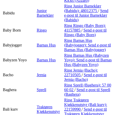
Kicks (Azzaro)
Ring Junior Barneklær
Junior
(Babidu):
48012375
/
Send
Babidu
Barneklær
e-post
til Junior Barneklær
(Babidu)
Ring Ringo (Baby Born):
Baby Born
Ringo
41157885
/
Send e-post
til
Ringo (Baby Born)
Ring Barnas Hus
Babyjogger
Barnas Hus
(Babyjogger):
Send e-post
til
Barnas Hus (Babyjogger)
Ring Barnas Hus (Babyzen
Babyzen Yoyo
Barnas Hus
Yoyo):
Send e-post
til Barnas
Hus (Babyzen Yoyo)
Ring Jernia (Bacho):
Bacho
Jernia
22710505
/
Send e-post
til
Jernia (Bacho)
Ring Sprell (Baghera):
57 00
Baghera
Sprell
60 02
/
Send e-post
til Sprell
(Baghera)
Ring Traktøren
Kjøkkenutstyr (Bali kurv):
Traktøren
Bali kurv
22159990
/
Send e-post
til
Kjøkkenutstyr
Traktøren Kjøkkenutstyr