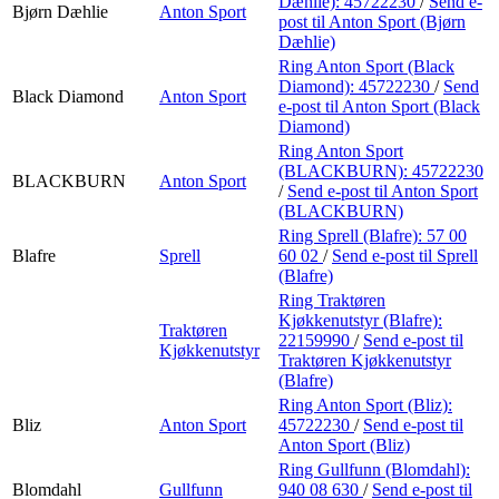
Dæhlie):
45722230
/
Send e-
Bjørn Dæhlie
Anton Sport
post
til Anton Sport (Bjørn
Dæhlie)
Ring Anton Sport (Black
Diamond):
45722230
/
Send
Black Diamond
Anton Sport
e-post
til Anton Sport (Black
Diamond)
Ring Anton Sport
(BLACKBURN):
45722230
BLACKBURN
Anton Sport
/
Send e-post
til Anton Sport
(BLACKBURN)
Ring Sprell (Blafre):
57 00
Blafre
Sprell
60 02
/
Send e-post
til Sprell
(Blafre)
Ring Traktøren
Kjøkkenutstyr (Blafre):
Traktøren
22159990
/
Send e-post
til
Kjøkkenutstyr
Traktøren Kjøkkenutstyr
(Blafre)
Ring Anton Sport (Bliz):
Bliz
Anton Sport
45722230
/
Send e-post
til
Anton Sport (Bliz)
Ring Gullfunn (Blomdahl):
Blomdahl
Gullfunn
940 08 630
/
Send e-post
til