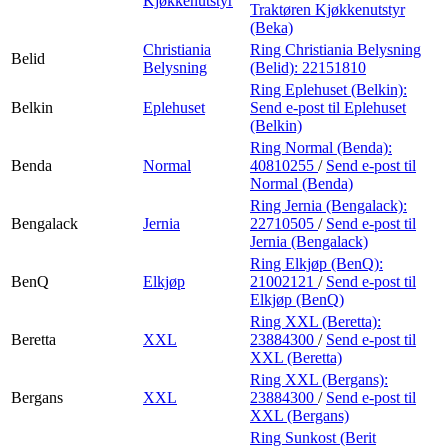
Kjøkkenutstyr
Traktøren Kjøkkenutstyr
(Beka)
Christiania
Ring Christiania Belysning
Belid
Belysning
(Belid):
22151810
Ring Eplehuset (Belkin):
Belkin
Eplehuset
Send e-post
til Eplehuset
(Belkin)
Ring Normal (Benda):
Benda
Normal
40810255
/
Send e-post
til
Normal (Benda)
Ring Jernia (Bengalack):
Bengalack
Jernia
22710505
/
Send e-post
til
Jernia (Bengalack)
Ring Elkjøp (BenQ):
BenQ
Elkjøp
21002121
/
Send e-post
til
Elkjøp (BenQ)
Ring XXL (Beretta):
Beretta
XXL
23884300
/
Send e-post
til
XXL (Beretta)
Ring XXL (Bergans):
Bergans
XXL
23884300
/
Send e-post
til
XXL (Bergans)
Ring Sunkost (Berit