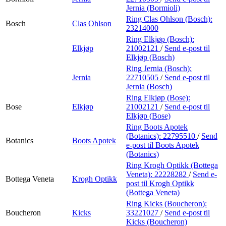
Jernia (Bormioli)
Ring Clas Ohlson (Bosch):
Bosch
Clas Ohlson
23214000
Ring Elkjøp (Bosch):
Elkjøp
21002121
/
Send e-post
til
Elkjøp (Bosch)
Ring Jernia (Bosch):
Jernia
22710505
/
Send e-post
til
Jernia (Bosch)
Ring Elkjøp (Bose):
Bose
Elkjøp
21002121
/
Send e-post
til
Elkjøp (Bose)
Ring Boots Apotek
(Botanics):
22795510
/
Send
Botanics
Boots Apotek
e-post
til Boots Apotek
(Botanics)
Ring Krogh Optikk (Bottega
Veneta):
22228282
/
Send e-
Bottega Veneta
Krogh Optikk
post
til Krogh Optikk
(Bottega Veneta)
Ring Kicks (Boucheron):
Boucheron
Kicks
33221027
/
Send e-post
til
Kicks (Boucheron)