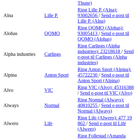
Thune)
Ring Lille P. (Alna):
Alna
Lille P.
93002656
/
Send e-post
til
Lille P. (Alna)
Ring QOMO (Alohas):
Alohas
QOMO
93005413
/
Send e-post
til
QOMO (Alohas)
Ring Carlings (Alpha
industries):
23218618
/
Send
Alpha industries
Carlings
e-post
til Carlings (Alpha
industries)
Ring Anton Sport (Alpina):
Alpina
Anton Sport
45722230
/
Send e-post
til
Anton Sport (Alpina)
Ring VIC (Alvo):
45316388
Alvo
VIC
/
Send e-post
til VIC (Alvo)
Ring Normal (Always):
Always
Normal
40810255
/
Send e-post
til
Normal (Always)
Ring Life (Alwero):
477 19
Alwero
Life
862
/
Send e-post
til Life
(Alwero)
Ring Follestad (Amanda