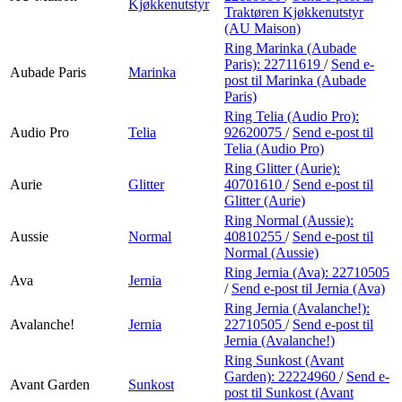
Kjøkkenutstyr
Traktøren Kjøkkenutstyr
(AU Maison)
Ring Marinka (Aubade
Paris):
22711619
/
Send e-
Aubade Paris
Marinka
post
til Marinka (Aubade
Paris)
Ring Telia (Audio Pro):
Audio Pro
Telia
92620075
/
Send e-post
til
Telia (Audio Pro)
Ring Glitter (Aurie):
Aurie
Glitter
40701610
/
Send e-post
til
Glitter (Aurie)
Ring Normal (Aussie):
Aussie
Normal
40810255
/
Send e-post
til
Normal (Aussie)
Ring Jernia (Ava):
22710505
Ava
Jernia
/
Send e-post
til Jernia (Ava)
Ring Jernia (Avalanche!):
Avalanche!
Jernia
22710505
/
Send e-post
til
Jernia (Avalanche!)
Ring Sunkost (Avant
Garden):
22224960
/
Send e-
Avant Garden
Sunkost
post
til Sunkost (Avant