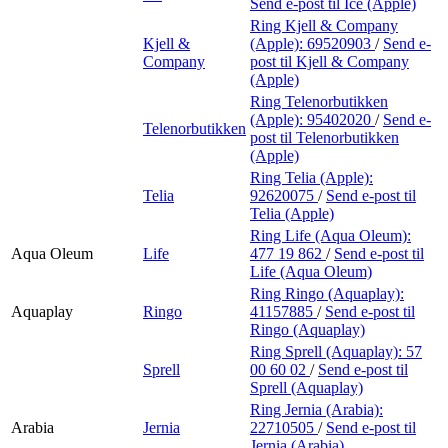
Send e-post
til Ice (Apple)
Ring Kjell & Company
Kjell &
(Apple):
69520903
/
Send e-
Company
post
til Kjell & Company
(Apple)
Ring Telenorbutikken
(Apple):
95402020
/
Send e-
Telenorbutikken
post
til Telenorbutikken
(Apple)
Ring Telia (Apple):
Telia
92620075
/
Send e-post
til
Telia (Apple)
Ring Life (Aqua Oleum):
Aqua Oleum
Life
477 19 862
/
Send e-post
til
Life (Aqua Oleum)
Ring Ringo (Aquaplay):
Aquaplay
Ringo
41157885
/
Send e-post
til
Ringo (Aquaplay)
Ring Sprell (Aquaplay):
57
Sprell
00 60 02
/
Send e-post
til
Sprell (Aquaplay)
Ring Jernia (Arabia):
Arabia
Jernia
22710505
/
Send e-post
til
Jernia (Arabia)