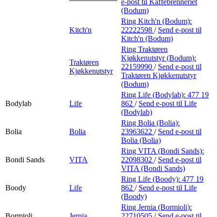
e-post
til Kaffebrenneriet
(Bodum)
Ring Kitch'n (Bodum):
Kitch'n
22222598
/
Send e-post
til
Kitch'n (Bodum)
Ring Traktøren
Kjøkkenutstyr (Bodum):
Traktøren
22159990
/
Send e-post
til
Kjøkkenutstyr
Traktøren Kjøkkenutstyr
(Bodum)
Ring Life (Bodylab):
477 19
Bodylab
Life
862
/
Send e-post
til Life
(Bodylab)
Ring Bolia (Bolia):
Bolia
Bolia
23963622
/
Send e-post
til
Bolia (Bolia)
Ring VITA (Bondi Sands):
Bondi Sands
VITA
22098302
/
Send e-post
til
VITA (Bondi Sands)
Ring Life (Boody):
477 19
Boody
Life
862
/
Send e-post
til Life
(Boody)
Ring Jernia (Bormioli):
Bormioli
Jernia
22710505
/
Send e-post
til