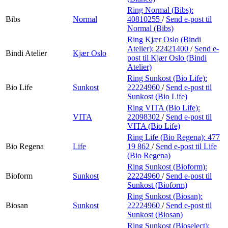
Ring Normal (Bibs):
Bibs
Normal
40810255
/
Send e-post
til
Normal (Bibs)
Ring Kjær Oslo (Bindi
Atelier):
22421400
/
Send e-
Bindi Atelier
Kjær Oslo
post
til Kjær Oslo (Bindi
Atelier)
Ring Sunkost (Bio Life):
Bio Life
Sunkost
22224960
/
Send e-post
til
Sunkost (Bio Life)
Ring VITA (Bio Life):
VITA
22098302
/
Send e-post
til
VITA (Bio Life)
Ring Life (Bio Regena):
477
Bio Regena
Life
19 862
/
Send e-post
til Life
(Bio Regena)
Ring Sunkost (Bioform):
Bioform
Sunkost
22224960
/
Send e-post
til
Sunkost (Bioform)
Ring Sunkost (Biosan):
Biosan
Sunkost
22224960
/
Send e-post
til
Sunkost (Biosan)
Ring Sunkost (Bioselect):