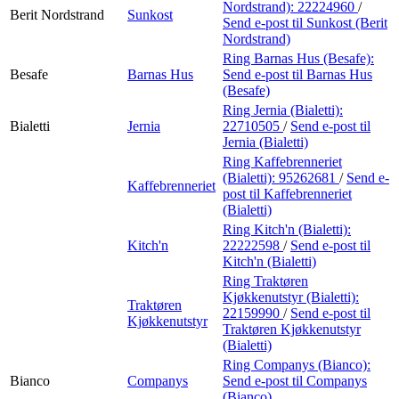
Nordstrand):
22224960
/
Berit Nordstrand
Sunkost
Send e-post
til Sunkost (Berit
Nordstrand)
Ring Barnas Hus (Besafe):
Besafe
Barnas Hus
Send e-post
til Barnas Hus
(Besafe)
Ring Jernia (Bialetti):
Bialetti
Jernia
22710505
/
Send e-post
til
Jernia (Bialetti)
Ring Kaffebrenneriet
(Bialetti):
95262681
/
Send e-
Kaffebrenneriet
post
til Kaffebrenneriet
(Bialetti)
Ring Kitch'n (Bialetti):
Kitch'n
22222598
/
Send e-post
til
Kitch'n (Bialetti)
Ring Traktøren
Kjøkkenutstyr (Bialetti):
Traktøren
22159990
/
Send e-post
til
Kjøkkenutstyr
Traktøren Kjøkkenutstyr
(Bialetti)
Ring Companys (Bianco):
Bianco
Companys
Send e-post
til Companys
(Bianco)