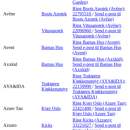
Garden)
Ring Boots Apotek (Avène):
Avène
Boots Apotek
22795510
/
Send e-post
til
Boots Apotek (Avène)
Ring Vitusapotek (Avène):
Vitusapotek
22096960
/
Send e-post
til
Vitusapotek (Avène)
Ring Barnas Hus (Avent):
Avent
Barnas Hus
Send e-post
til Barnas Hus
(Avent)
Ring Barnas Hus (Axxkid):
Axxkid
Barnas Hus
Send e-post
til Barnas Hus
(Axxkid)
Ring Traktøren
Kjøkkenutstyr (AYA&IDA):
Traktøren
AYA&IDA
22159990
/
Send e-post
til
Kjøkkenutstyr
Traktøren Kjøkkenutstyr
(AYA&IDA)
Ring Kjær Oslo (Azure Tan):
Azure Tan
Kjær Oslo
22421400
/
Send e-post
til
Kjær Oslo (Azure Tan)
Ring Kicks (Azzaro):
Azzaro
Kicks
33221027
/
Send e-post
til