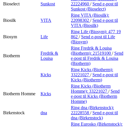
Bioselect
Sunkost
22224960
/
Send e-post
til
Sunkost (Bioselect)
Ring VITA (Biosilk):
Biosilk
VITA
22098302
/
Send e-post
til
VITA (Biosilk)
Ring Life (Biosym):
477 19
Biosym
Life
862
/
Send e-post
til Life
(Biosym)
Ring Fredrik & Louisa
Fredrik &
(Biotherm):
21519100
/
Send
Biotherm
Louisa
e-post
til Fredrik & Louisa
(Biotherm)
Ring Kicks (Biotherm):
Kicks
33221027
/
Send e-post
til
Kicks (Biotherm)
Ring Kicks (Biotherm
Homme):
33221027
/
Send
Biotherm Homme
Kicks
e-post
til Kicks (Biotherm
Homme)
Ring dna (Birkenstock):
Birkenstock
dna
22228558
/
Send e-post
til
dna (Birkenstock)
Ring Eurosko (Birkenstock):