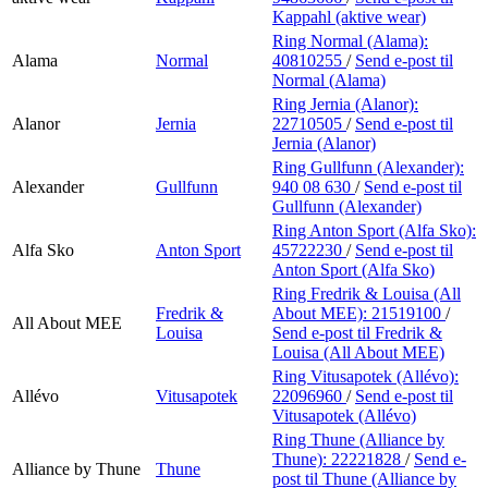
Kappahl (aktive wear)
Ring Normal (Alama):
Alama
Normal
40810255
/
Send e-post
til
Normal (Alama)
Ring Jernia (Alanor):
Alanor
Jernia
22710505
/
Send e-post
til
Jernia (Alanor)
Ring Gullfunn (Alexander):
Alexander
Gullfunn
940 08 630
/
Send e-post
til
Gullfunn (Alexander)
Ring Anton Sport (Alfa Sko):
Alfa Sko
Anton Sport
45722230
/
Send e-post
til
Anton Sport (Alfa Sko)
Ring Fredrik & Louisa (All
Fredrik &
About MEE):
21519100
/
All About MEE
Louisa
Send e-post
til Fredrik &
Louisa (All About MEE)
Ring Vitusapotek (Allévo):
Allévo
Vitusapotek
22096960
/
Send e-post
til
Vitusapotek (Allévo)
Ring Thune (Alliance by
Thune):
22221828
/
Send e-
Alliance by Thune
Thune
post
til Thune (Alliance by