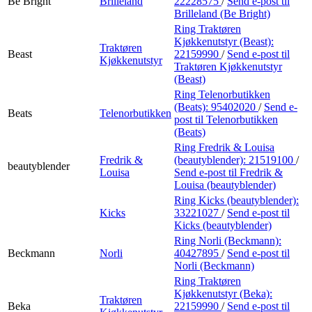
Be Bright
Brilleland
22228575
/
Send e-post
til
Brilleland (Be Bright)
Ring Traktøren
Kjøkkenutstyr (Beast):
Traktøren
Beast
22159990
/
Send e-post
til
Kjøkkenutstyr
Traktøren Kjøkkenutstyr
(Beast)
Ring Telenorbutikken
(Beats):
95402020
/
Send e-
Beats
Telenorbutikken
post
til Telenorbutikken
(Beats)
Ring Fredrik & Louisa
Fredrik &
(beautyblender):
21519100
/
beautyblender
Louisa
Send e-post
til Fredrik &
Louisa (beautyblender)
Ring Kicks (beautyblender):
Kicks
33221027
/
Send e-post
til
Kicks (beautyblender)
Ring Norli (Beckmann):
Beckmann
Norli
40427895
/
Send e-post
til
Norli (Beckmann)
Ring Traktøren
Kjøkkenutstyr (Beka):
Traktøren
Beka
22159990
/
Send e-post
til