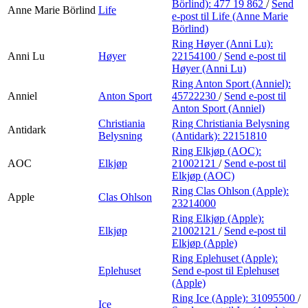
Börlind):
477 19 862
/
Send
Anne Marie Börlind
Life
e-post
til Life (Anne Marie
Börlind)
Ring Høyer (Anni Lu):
Anni Lu
Høyer
22154100
/
Send e-post
til
Høyer (Anni Lu)
Ring Anton Sport (Anniel):
Anniel
Anton Sport
45722230
/
Send e-post
til
Anton Sport (Anniel)
Christiania
Ring Christiania Belysning
Antidark
Belysning
(Antidark):
22151810
Ring Elkjøp (AOC):
AOC
Elkjøp
21002121
/
Send e-post
til
Elkjøp (AOC)
Ring Clas Ohlson (Apple):
Apple
Clas Ohlson
23214000
Ring Elkjøp (Apple):
Elkjøp
21002121
/
Send e-post
til
Elkjøp (Apple)
Ring Eplehuset (Apple):
Eplehuset
Send e-post
til Eplehuset
(Apple)
Ring Ice (Apple):
31095500
/
Ice