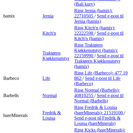
(Bali kurv)
Ring Jernia (bamix):
bamix
Jernia
22710505
/
Send e-post
til
Jernia (bamix)
Ring Kitch'n (bamix):
Kitch'n
22222598
/
Send e-post
til
Kitch'n (bamix)
Ring Traktøren
Kjøkkenutstyr (bamix):
Traktøren
22159990
/
Send e-post
til
Kjøkkenutstyr
Traktøren Kjøkkenutstyr
(bamix)
Ring Life (Barbeco):
477 19
Barbeco
Life
862
/
Send e-post
til Life
(Barbeco)
Ring Normal (Barbells):
Barbells
Normal
40810255
/
Send e-post
til
Normal (Barbells)
Ring Fredrik & Louisa
Fredrik &
(bareMinerals):
21519100
/
bareMinerals
Louisa
Send e-post
til Fredrik &
Louisa (bareMinerals)
Ring Kicks (bareMinerals):