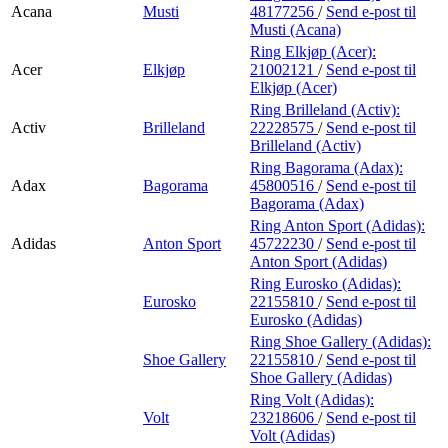
Acana
Musti
48177256
/
Send e-post
til
Musti (Acana)
Ring Elkjøp (Acer):
Acer
Elkjøp
21002121
/
Send e-post
til
Elkjøp (Acer)
Ring Brilleland (Activ):
Activ
Brilleland
22228575
/
Send e-post
til
Brilleland (Activ)
Ring Bagorama (Adax):
Adax
Bagorama
45800516
/
Send e-post
til
Bagorama (Adax)
Ring Anton Sport (Adidas):
Adidas
Anton Sport
45722230
/
Send e-post
til
Anton Sport (Adidas)
Ring Eurosko (Adidas):
Eurosko
22155810
/
Send e-post
til
Eurosko (Adidas)
Ring Shoe Gallery (Adidas):
Shoe Gallery
22155810
/
Send e-post
til
Shoe Gallery (Adidas)
Ring Volt (Adidas):
Volt
23218606
/
Send e-post
til
Volt (Adidas)