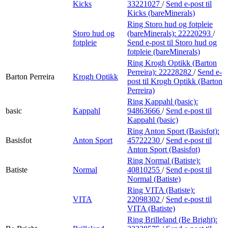
Kicks
33221027
/
Send e-post
til
Kicks (bareMinerals)
Ring Storo hud og fotpleie
Storo hud og
(bareMinerals):
22220293
/
fotpleie
Send e-post
til Storo hud og
fotpleie (bareMinerals)
Ring Krogh Optikk (Barton
Perreira):
22228282
/
Send e-
Barton Perreira
Krogh Optikk
post
til Krogh Optikk (Barton
Perreira)
Ring Kappahl (basic):
basic
Kappahl
94863666
/
Send e-post
til
Kappahl (basic)
Ring Anton Sport (Basisfot):
Basisfot
Anton Sport
45722230
/
Send e-post
til
Anton Sport (Basisfot)
Ring Normal (Batiste):
Batiste
Normal
40810255
/
Send e-post
til
Normal (Batiste)
Ring VITA (Batiste):
VITA
22098302
/
Send e-post
til
VITA (Batiste)
Ring Brilleland (Be Bright):