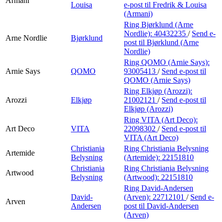
Armani
Louisa
e-post
til Fredrik & Louisa
(Armani)
Ring Bjørklund (Arne
Nordlie):
40432235
/
Send e-
Arne Nordlie
Bjørklund
post
til Bjørklund (Arne
Nordlie)
Ring QOMO (Arnie Says):
Arnie Says
QOMO
93005413
/
Send e-post
til
QOMO (Arnie Says)
Ring Elkjøp (Arozzi):
Arozzi
Elkjøp
21002121
/
Send e-post
til
Elkjøp (Arozzi)
Ring VITA (Art Deco):
Art Deco
VITA
22098302
/
Send e-post
til
VITA (Art Deco)
Christiania
Ring Christiania Belysning
Artemide
Belysning
(Artemide):
22151810
Christiania
Ring Christiania Belysning
Artwood
Belysning
(Artwood):
22151810
Ring David-Andersen
David-
(Arven):
22712101
/
Send e-
Arven
Andersen
post
til David-Andersen
(Arven)