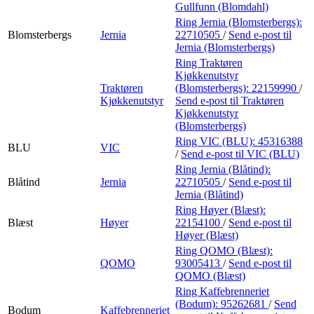
Gullfunn (Blomdahl)
Ring Jernia (Blomsterbergs):
Blomsterbergs
Jernia
22710505
/
Send e-post
til
Jernia (Blomsterbergs)
Ring Traktøren
Kjøkkenutstyr
Traktøren
(Blomsterbergs):
22159990
/
Kjøkkenutstyr
Send e-post
til Traktøren
Kjøkkenutstyr
(Blomsterbergs)
Ring VIC (BLU):
45316388
BLU
VIC
/
Send e-post
til VIC (BLU)
Ring Jernia (Blåtind):
Blåtind
Jernia
22710505
/
Send e-post
til
Jernia (Blåtind)
Ring Høyer (Blæst):
Blæst
Høyer
22154100
/
Send e-post
til
Høyer (Blæst)
Ring QOMO (Blæst):
QOMO
93005413
/
Send e-post
til
QOMO (Blæst)
Ring Kaffebrenneriet
(Bodum):
95262681
/
Send
Bodum
Kaffebrenneriet