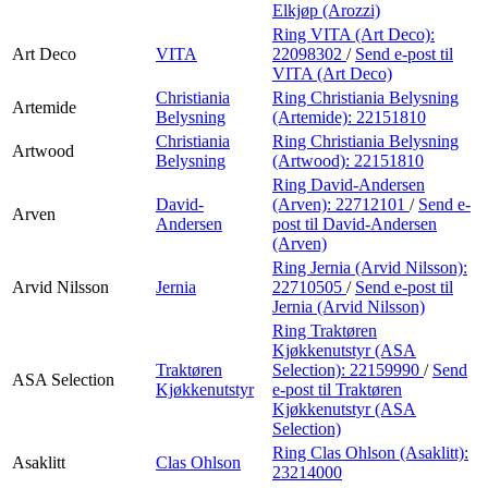
Elkjøp (Arozzi)
Ring VITA (Art Deco):
Art Deco
VITA
22098302
/
Send e-post
til
VITA (Art Deco)
Christiania
Ring Christiania Belysning
Artemide
Belysning
(Artemide):
22151810
Christiania
Ring Christiania Belysning
Artwood
Belysning
(Artwood):
22151810
Ring David-Andersen
David-
(Arven):
22712101
/
Send e-
Arven
Andersen
post
til David-Andersen
(Arven)
Ring Jernia (Arvid Nilsson):
Arvid Nilsson
Jernia
22710505
/
Send e-post
til
Jernia (Arvid Nilsson)
Ring Traktøren
Kjøkkenutstyr (ASA
Traktøren
Selection):
22159990
/
Send
ASA Selection
Kjøkkenutstyr
e-post
til Traktøren
Kjøkkenutstyr (ASA
Selection)
Ring Clas Ohlson (Asaklitt):
Asaklitt
Clas Ohlson
23214000