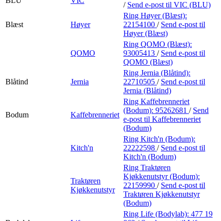
BLU
VIC
/
Send e-post
til VIC (BLU)
Ring Høyer (Blæst):
Blæst
Høyer
22154100
/
Send e-post
til
Høyer (Blæst)
Ring QOMO (Blæst):
QOMO
93005413
/
Send e-post
til
QOMO (Blæst)
Ring Jernia (Blåtind):
Blåtind
Jernia
22710505
/
Send e-post
til
Jernia (Blåtind)
Ring Kaffebrenneriet
(Bodum):
95262681
/
Send
Bodum
Kaffebrenneriet
e-post
til Kaffebrenneriet
(Bodum)
Ring Kitch'n (Bodum):
Kitch'n
22222598
/
Send e-post
til
Kitch'n (Bodum)
Ring Traktøren
Kjøkkenutstyr (Bodum):
Traktøren
22159990
/
Send e-post
til
Kjøkkenutstyr
Traktøren Kjøkkenutstyr
(Bodum)
Ring Life (Bodylab):
477 19