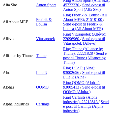
Ring Anton Sport (Alfa Sko):
Alfa Sko
Anton Sport
45722230
/
Send e-post
til
Anton Sport (Alfa Sko)
Ring Fredrik & Louisa (All
Fredrik &
About MEE):
21519100
/
All About MEE
Louisa
Send e-post
til Fredrik &
Louisa (All About MEE)
Ring Vitusapotek (Allévo):
Allévo
Vitusapotek
22096960
/
Send e-post
til
Vitusapotek (Allévo)
Ring Thune (Alliance by
Thune):
22221828
/
Send e-
Alliance by Thune
Thune
post
til Thune (Alliance by
Thune)
Ring Lille P. (Alna):
Alna
Lille P.
93002656
/
Send e-post
til
Lille P. (Alna)
Ring QOMO (Alohas):
Alohas
QOMO
93005413
/
Send e-post
til
QOMO (Alohas)
Ring Carlings (Alpha
industries):
23218618
/
Send
Alpha industries
Carlings
e-post
til Carlings (Alpha
industries)