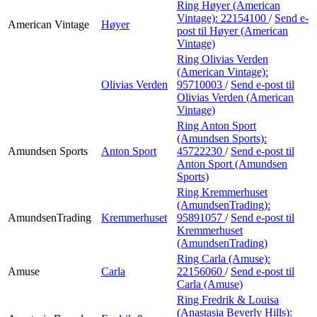
Ring Høyer (American
Vintage):
22154100
/
Send e-
American Vintage
Høyer
post
til Høyer (American
Vintage)
Ring Olivias Verden
(American Vintage):
Olivias Verden
95710003
/
Send e-post
til
Olivias Verden (American
Vintage)
Ring Anton Sport
(Amundsen Sports):
Amundsen Sports
Anton Sport
45722230
/
Send e-post
til
Anton Sport (Amundsen
Sports)
Ring Kremmerhuset
(AmundsenTrading):
AmundsenTrading
Kremmerhuset
95891057
/
Send e-post
til
Kremmerhuset
(AmundsenTrading)
Ring Carla (Amuse):
Amuse
Carla
22156060
/
Send e-post
til
Carla (Amuse)
Ring Fredrik & Louisa
(Anastasia Beverly Hills):