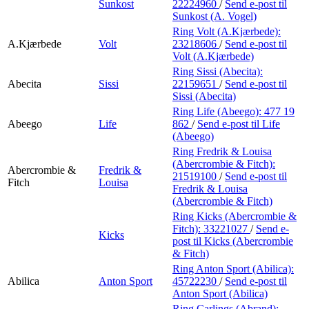
Sunkost
22224960
/
Send e-post
til
Sunkost (A. Vogel)
Ring Volt (A.Kjærbede):
A.Kjærbede
Volt
23218606
/
Send e-post
til
Volt (A.Kjærbede)
Ring Sissi (Abecita):
Abecita
Sissi
22159651
/
Send e-post
til
Sissi (Abecita)
Ring Life (Abeego):
477 19
Abeego
Life
862
/
Send e-post
til Life
(Abeego)
Ring Fredrik & Louisa
(Abercrombie & Fitch):
Abercrombie &
Fredrik &
21519100
/
Send e-post
til
Fitch
Louisa
Fredrik & Louisa
(Abercrombie & Fitch)
Ring Kicks (Abercrombie &
Fitch):
33221027
/
Send e-
Kicks
post
til Kicks (Abercrombie
& Fitch)
Ring Anton Sport (Abilica):
Abilica
Anton Sport
45722230
/
Send e-post
til
Anton Sport (Abilica)
Ring Carlings (Abrand):