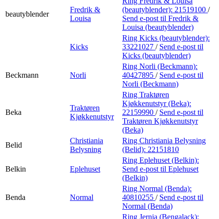
Ring Fredrik & Louisa
Fredrik &
(beautyblender):
21519100
/
beautyblender
Louisa
Send e-post
til Fredrik &
Louisa (beautyblender)
Ring Kicks (beautyblender):
Kicks
33221027
/
Send e-post
til
Kicks (beautyblender)
Ring Norli (Beckmann):
Beckmann
Norli
40427895
/
Send e-post
til
Norli (Beckmann)
Ring Traktøren
Kjøkkenutstyr (Beka):
Traktøren
Beka
22159990
/
Send e-post
til
Kjøkkenutstyr
Traktøren Kjøkkenutstyr
(Beka)
Christiania
Ring Christiania Belysning
Belid
Belysning
(Belid):
22151810
Ring Eplehuset (Belkin):
Belkin
Eplehuset
Send e-post
til Eplehuset
(Belkin)
Ring Normal (Benda):
Benda
Normal
40810255
/
Send e-post
til
Normal (Benda)
Ring Jernia (Bengalack):