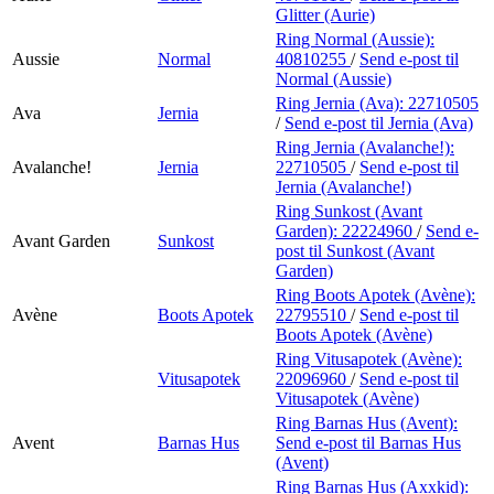
Glitter (Aurie)
Ring Normal (Aussie):
Aussie
Normal
40810255
/
Send e-post
til
Normal (Aussie)
Ring Jernia (Ava):
22710505
Ava
Jernia
/
Send e-post
til Jernia (Ava)
Ring Jernia (Avalanche!):
Avalanche!
Jernia
22710505
/
Send e-post
til
Jernia (Avalanche!)
Ring Sunkost (Avant
Garden):
22224960
/
Send e-
Avant Garden
Sunkost
post
til Sunkost (Avant
Garden)
Ring Boots Apotek (Avène):
Avène
Boots Apotek
22795510
/
Send e-post
til
Boots Apotek (Avène)
Ring Vitusapotek (Avène):
Vitusapotek
22096960
/
Send e-post
til
Vitusapotek (Avène)
Ring Barnas Hus (Avent):
Avent
Barnas Hus
Send e-post
til Barnas Hus
(Avent)
Ring Barnas Hus (Axxkid):