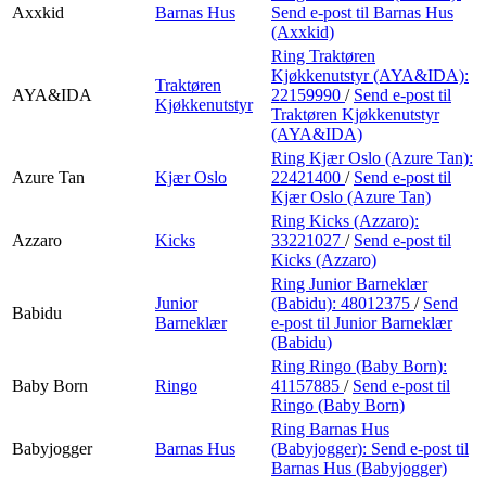
Axxkid
Barnas Hus
Send e-post
til Barnas Hus
(Axxkid)
Ring Traktøren
Kjøkkenutstyr (AYA&IDA):
Traktøren
AYA&IDA
22159990
/
Send e-post
til
Kjøkkenutstyr
Traktøren Kjøkkenutstyr
(AYA&IDA)
Ring Kjær Oslo (Azure Tan):
Azure Tan
Kjær Oslo
22421400
/
Send e-post
til
Kjær Oslo (Azure Tan)
Ring Kicks (Azzaro):
Azzaro
Kicks
33221027
/
Send e-post
til
Kicks (Azzaro)
Ring Junior Barneklær
Junior
(Babidu):
48012375
/
Send
Babidu
Barneklær
e-post
til Junior Barneklær
(Babidu)
Ring Ringo (Baby Born):
Baby Born
Ringo
41157885
/
Send e-post
til
Ringo (Baby Born)
Ring Barnas Hus
Babyjogger
Barnas Hus
(Babyjogger):
Send e-post
til
Barnas Hus (Babyjogger)