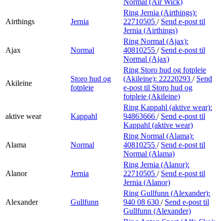
Normal (Air Wick)
Ring Jernia (Airthings):
Airthings
Jernia
22710505
/
Send e-post
til
Jernia (Airthings)
Ring Normal (Ajax):
Ajax
Normal
40810255
/
Send e-post
til
Normal (Ajax)
Ring Storo hud og fotpleie
Storo hud og
(Akileine):
22220293
/
Send
Akileine
fotpleie
e-post
til Storo hud og
fotpleie (Akileine)
Ring Kappahl (aktive wear):
aktive wear
Kappahl
94863666
/
Send e-post
til
Kappahl (aktive wear)
Ring Normal (Alama):
Alama
Normal
40810255
/
Send e-post
til
Normal (Alama)
Ring Jernia (Alanor):
Alanor
Jernia
22710505
/
Send e-post
til
Jernia (Alanor)
Ring Gullfunn (Alexander):
Alexander
Gullfunn
940 08 630
/
Send e-post
til
Gullfunn (Alexander)