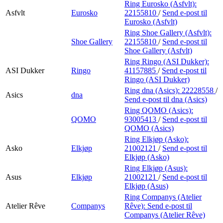
Ring Eurosko (Asfvlt):
Asfvlt
Eurosko
22155810
/
Send e-post
til
Eurosko (Asfvlt)
Ring Shoe Gallery (Asfvlt):
Shoe Gallery
22155810
/
Send e-post
til
Shoe Gallery (Asfvlt)
Ring Ringo (ASI Dukker):
ASI Dukker
Ringo
41157885
/
Send e-post
til
Ringo (ASI Dukker)
Ring dna (Asics):
22228558
/
Asics
dna
Send e-post
til dna (Asics)
Ring QOMO (Asics):
QOMO
93005413
/
Send e-post
til
QOMO (Asics)
Ring Elkjøp (Asko):
Asko
Elkjøp
21002121
/
Send e-post
til
Elkjøp (Asko)
Ring Elkjøp (Asus):
Asus
Elkjøp
21002121
/
Send e-post
til
Elkjøp (Asus)
Ring Companys (Atelier
Atelier Rêve
Companys
Rêve):
Send e-post
til
Companys (Atelier Rêve)