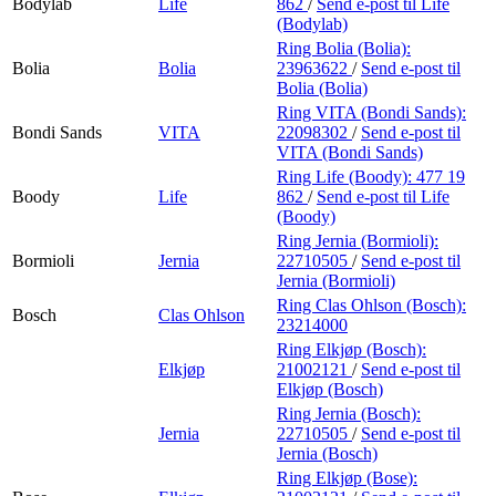
Bodylab
Life
862
/
Send e-post
til Life
(Bodylab)
Ring Bolia (Bolia):
Bolia
Bolia
23963622
/
Send e-post
til
Bolia (Bolia)
Ring VITA (Bondi Sands):
Bondi Sands
VITA
22098302
/
Send e-post
til
VITA (Bondi Sands)
Ring Life (Boody):
477 19
Boody
Life
862
/
Send e-post
til Life
(Boody)
Ring Jernia (Bormioli):
Bormioli
Jernia
22710505
/
Send e-post
til
Jernia (Bormioli)
Ring Clas Ohlson (Bosch):
Bosch
Clas Ohlson
23214000
Ring Elkjøp (Bosch):
Elkjøp
21002121
/
Send e-post
til
Elkjøp (Bosch)
Ring Jernia (Bosch):
Jernia
22710505
/
Send e-post
til
Jernia (Bosch)
Ring Elkjøp (Bose):