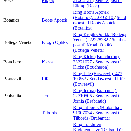
Bose
Elkjøp
21002121
/
Send e-post
til
Elkjøp (Bose)
Ring Boots Apotek
(Botanics):
22795510
/
Send
Botanics
Boots Apotek
e-post
til Boots Apotek
(Botanics)
Ring Krogh Optikk (Bottega
Veneta):
22228282
/
Send e-
Bottega Veneta
Krogh Optikk
post
til Krogh Optikk
(Bottega Veneta)
Ring Kicks (Boucheron):
Boucheron
Kicks
33221027
/
Send e-post
til
Kicks (Boucheron)
Ring Life (Boweevil):
477
Boweevil
Life
19 862
/
Send e-post
til Life
(Boweevil)
Ring Jernia (Brabantia):
Brabantia
Jernia
22710505
/
Send e-post
til
Jernia (Brabantia)
Ring Tilbords (Brabantia):
Tilbords
91907034
/
Send e-post
til
Tilbords (Brabantia)
Ring Traktøren
Kjøkkenutstyr (Brabantia):