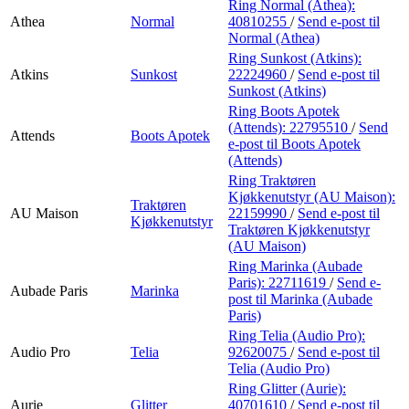
Ring Normal (Athea):
Athea
Normal
40810255
/
Send e-post
til
Normal (Athea)
Ring Sunkost (Atkins):
Atkins
Sunkost
22224960
/
Send e-post
til
Sunkost (Atkins)
Ring Boots Apotek
(Attends):
22795510
/
Send
Attends
Boots Apotek
e-post
til Boots Apotek
(Attends)
Ring Traktøren
Kjøkkenutstyr (AU Maison):
Traktøren
AU Maison
22159990
/
Send e-post
til
Kjøkkenutstyr
Traktøren Kjøkkenutstyr
(AU Maison)
Ring Marinka (Aubade
Paris):
22711619
/
Send e-
Aubade Paris
Marinka
post
til Marinka (Aubade
Paris)
Ring Telia (Audio Pro):
Audio Pro
Telia
92620075
/
Send e-post
til
Telia (Audio Pro)
Ring Glitter (Aurie):
Aurie
Glitter
40701610
/
Send e-post
til