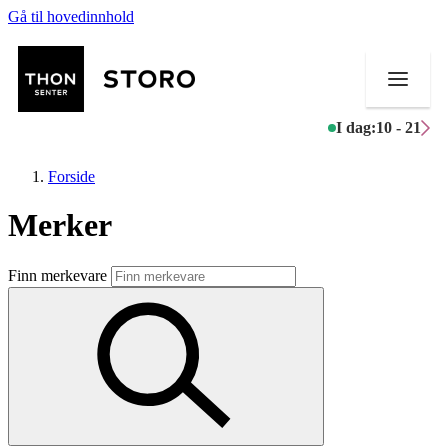
Gå til hovedinnhold
I dag:
10 - 21
Forside
Merker
Butikker
Finn merkevare
Mat og drikke
Helse
Aktiviteter
Tilbud