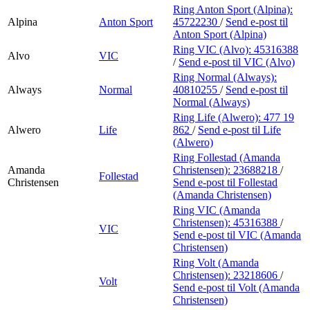
Ring Anton Sport (Alpina):
Alpina
Anton Sport
45722230
/
Send e-post
til
Anton Sport (Alpina)
Ring VIC (Alvo):
45316388
Alvo
VIC
/
Send e-post
til VIC (Alvo)
Ring Normal (Always):
Always
Normal
40810255
/
Send e-post
til
Normal (Always)
Ring Life (Alwero):
477 19
Alwero
Life
862
/
Send e-post
til Life
(Alwero)
Ring Follestad (Amanda
Amanda
Christensen):
23688218
/
Follestad
Christensen
Send e-post
til Follestad
(Amanda Christensen)
Ring VIC (Amanda
Christensen):
45316388
/
VIC
Send e-post
til VIC (Amanda
Christensen)
Ring Volt (Amanda
Christensen):
23218606
/
Volt
Send e-post
til Volt (Amanda
Christensen)