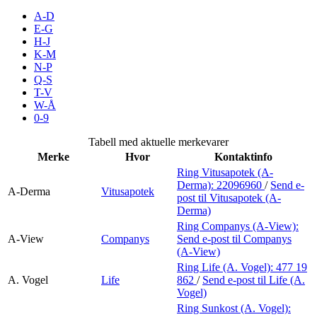
Merker
A-D
E-G
H-J
Inspirasjon
K-M
N-P
Q-S
T-V
Søk
W-Å
0-9
Tabell med aktuelle merkevarer
Merke
Hvor
Kontaktinfo
Åpningstider
Ring Vitusapotek (A-
Derma):
22096960
/
Send e-
Praktisk informasjon
A-Derma
Vitusapotek
post
til Vitusapotek (A-
Derma)
Ledige stillinger
Ring Companys (A-View):
A-View
Companys
Send e-post
til Companys
Magasin
(A-View)
Ring Life (A. Vogel):
477 19
Gavekort
A. Vogel
Life
862
/
Send e-post
til Life (A.
Vogel)
Finn frem
Ring Sunkost (A. Vogel):