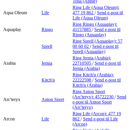
Telia (Apple)
Ring Life (Aqua Oleum):
Aqua Oleum
Life
477 19 862
/
Send e-post
til
Life (Aqua Oleum)
Ring Ringo (Aquaplay):
Aquaplay
Ringo
41157885
/
Send e-post
til
Ringo (Aquaplay)
Ring Sprell (Aquaplay):
57
Sprell
00 60 02
/
Send e-post
til
Sprell (Aquaplay)
Ring Jernia (Arabia):
Arabia
Jernia
22710505
/
Send e-post
til
Jernia (Arabia)
Ring Kitch'n (Arabia):
Kitch'n
22222598
/
Send e-post
til
Kitch'n (Arabia)
Ring Anton Sport
(Arc'teryx):
45722230
/
Send
Arc'teryx
Anton Sport
e-post
til Anton Sport
(Arc'teryx)
Ring Life (Arcon):
477 19
Arcon
Life
862
/
Send e-post
til Life
(Arcon)