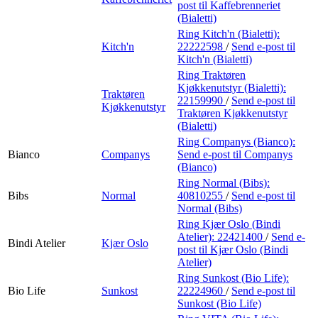
post
til Kaffebrenneriet
(Bialetti)
Ring Kitch'n (Bialetti):
Kitch'n
22222598
/
Send e-post
til
Kitch'n (Bialetti)
Ring Traktøren
Kjøkkenutstyr (Bialetti):
Traktøren
22159990
/
Send e-post
til
Kjøkkenutstyr
Traktøren Kjøkkenutstyr
(Bialetti)
Ring Companys (Bianco):
Bianco
Companys
Send e-post
til Companys
(Bianco)
Ring Normal (Bibs):
Bibs
Normal
40810255
/
Send e-post
til
Normal (Bibs)
Ring Kjær Oslo (Bindi
Atelier):
22421400
/
Send e-
Bindi Atelier
Kjær Oslo
post
til Kjær Oslo (Bindi
Atelier)
Ring Sunkost (Bio Life):
Bio Life
Sunkost
22224960
/
Send e-post
til
Sunkost (Bio Life)