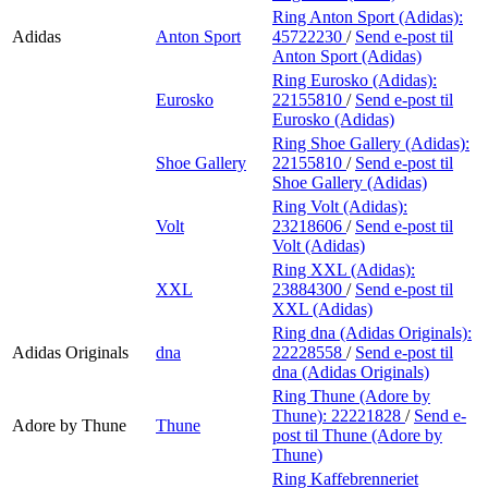
Ring Anton Sport (Adidas):
Adidas
Anton Sport
45722230
/
Send e-post
til
Anton Sport (Adidas)
Ring Eurosko (Adidas):
Eurosko
22155810
/
Send e-post
til
Eurosko (Adidas)
Ring Shoe Gallery (Adidas):
Shoe Gallery
22155810
/
Send e-post
til
Shoe Gallery (Adidas)
Ring Volt (Adidas):
Volt
23218606
/
Send e-post
til
Volt (Adidas)
Ring XXL (Adidas):
XXL
23884300
/
Send e-post
til
XXL (Adidas)
Ring dna (Adidas Originals):
Adidas Originals
dna
22228558
/
Send e-post
til
dna (Adidas Originals)
Ring Thune (Adore by
Thune):
22221828
/
Send e-
Adore by Thune
Thune
post
til Thune (Adore by
Thune)
Ring Kaffebrenneriet