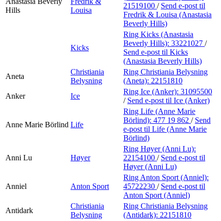
Anastasia Beverly
Fredrik &
21519100
/
Send e-post
til
Hills
Louisa
Fredrik & Louisa (Anastasia
Beverly Hills)
Ring Kicks (Anastasia
Beverly Hills):
33221027
/
Kicks
Send e-post
til Kicks
(Anastasia Beverly Hills)
Christiania
Ring Christiania Belysning
Aneta
Belysning
(Aneta):
22151810
Ring Ice (Anker):
31095500
Anker
Ice
/
Send e-post
til Ice (Anker)
Ring Life (Anne Marie
Börlind):
477 19 862
/
Send
Anne Marie Börlind
Life
e-post
til Life (Anne Marie
Börlind)
Ring Høyer (Anni Lu):
Anni Lu
Høyer
22154100
/
Send e-post
til
Høyer (Anni Lu)
Ring Anton Sport (Anniel):
Anniel
Anton Sport
45722230
/
Send e-post
til
Anton Sport (Anniel)
Christiania
Ring Christiania Belysning
Antidark
Belysning
(Antidark):
22151810