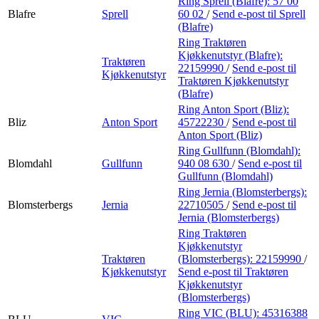
Ring Sprell (Blafre):
57 00
Blafre
Sprell
60 02
/
Send e-post
til Sprell
(Blafre)
Ring Traktøren
Kjøkkenutstyr (Blafre):
Traktøren
22159990
/
Send e-post
til
Kjøkkenutstyr
Traktøren Kjøkkenutstyr
(Blafre)
Ring Anton Sport (Bliz):
Bliz
Anton Sport
45722230
/
Send e-post
til
Anton Sport (Bliz)
Ring Gullfunn (Blomdahl):
Blomdahl
Gullfunn
940 08 630
/
Send e-post
til
Gullfunn (Blomdahl)
Ring Jernia (Blomsterbergs):
Blomsterbergs
Jernia
22710505
/
Send e-post
til
Jernia (Blomsterbergs)
Ring Traktøren
Kjøkkenutstyr
Traktøren
(Blomsterbergs):
22159990
/
Kjøkkenutstyr
Send e-post
til Traktøren
Kjøkkenutstyr
(Blomsterbergs)
Ring VIC (BLU):
45316388