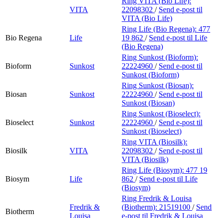
Ring VITA (Bio Life):
VITA
22098302
/
Send e-post
til
VITA (Bio Life)
Ring Life (Bio Regena):
477
Bio Regena
Life
19 862
/
Send e-post
til Life
(Bio Regena)
Ring Sunkost (Bioform):
Bioform
Sunkost
22224960
/
Send e-post
til
Sunkost (Bioform)
Ring Sunkost (Biosan):
Biosan
Sunkost
22224960
/
Send e-post
til
Sunkost (Biosan)
Ring Sunkost (Bioselect):
Bioselect
Sunkost
22224960
/
Send e-post
til
Sunkost (Bioselect)
Ring VITA (Biosilk):
Biosilk
VITA
22098302
/
Send e-post
til
VITA (Biosilk)
Ring Life (Biosym):
477 19
Biosym
Life
862
/
Send e-post
til Life
(Biosym)
Ring Fredrik & Louisa
Fredrik &
(Biotherm):
21519100
/
Send
Biotherm
Louisa
e-post
til Fredrik & Louisa