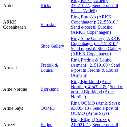
Ring Kicks (Ardell):
Ardell
Kicks
33221027
/
Send e-post
til
Kicks (Ardell)
Ring Eurosko (ARKK
ARKK
Copenhagen):
22155810
/
Eurosko
Copenhagen
Send e-post
til Eurosko
(ARKK Copenhagen)
Ring Shoe Gallery (ARKK
Copenhagen):
22155810
/
Shoe Gallery
Send e-post
til Shoe Gallery
(ARKK Copenhagen)
Ring Fredrik & Louisa
Fredrik &
(Armani):
21519100
/
Send
Armani
Louisa
e-post
til Fredrik & Louisa
(Armani)
Ring Bjørklund (Arne
Nordlie):
40432235
/
Send e-
Arne Nordlie
Bjørklund
post
til Bjørklund (Arne
Nordlie)
Ring QOMO (Arnie Says):
Arnie Says
QOMO
93005413
/
Send e-post
til
QOMO (Arnie Says)
Ring Elkjøp (Arozzi):
Arozzi
Elkjøp
21002121
/
Send e-post
til