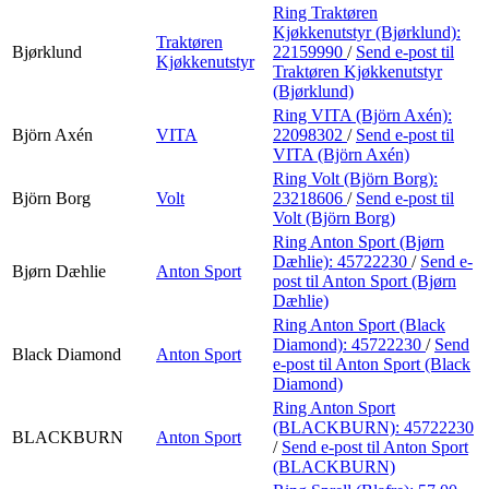
Ring Traktøren
Kjøkkenutstyr (Bjørklund):
Traktøren
Bjørklund
22159990
/
Send e-post
til
Kjøkkenutstyr
Traktøren Kjøkkenutstyr
(Bjørklund)
Ring VITA (Björn Axén):
Björn Axén
VITA
22098302
/
Send e-post
til
VITA (Björn Axén)
Ring Volt (Björn Borg):
Björn Borg
Volt
23218606
/
Send e-post
til
Volt (Björn Borg)
Ring Anton Sport (Bjørn
Dæhlie):
45722230
/
Send e-
Bjørn Dæhlie
Anton Sport
post
til Anton Sport (Bjørn
Dæhlie)
Ring Anton Sport (Black
Diamond):
45722230
/
Send
Black Diamond
Anton Sport
e-post
til Anton Sport (Black
Diamond)
Ring Anton Sport
(BLACKBURN):
45722230
BLACKBURN
Anton Sport
/
Send e-post
til Anton Sport
(BLACKBURN)