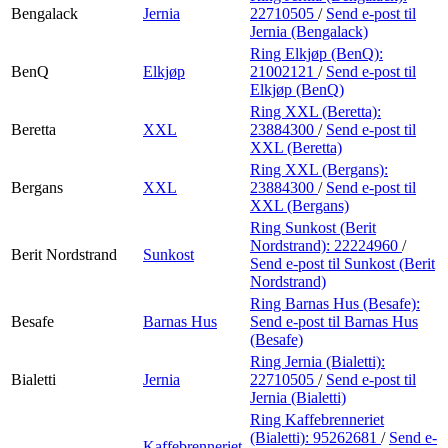
Bengalack
Jernia
22710505
/
Send e-post
til
Jernia (Bengalack)
Ring Elkjøp (BenQ):
BenQ
Elkjøp
21002121
/
Send e-post
til
Elkjøp (BenQ)
Ring XXL (Beretta):
Beretta
XXL
23884300
/
Send e-post
til
XXL (Beretta)
Ring XXL (Bergans):
Bergans
XXL
23884300
/
Send e-post
til
XXL (Bergans)
Ring Sunkost (Berit
Nordstrand):
22224960
/
Berit Nordstrand
Sunkost
Send e-post
til Sunkost (Berit
Nordstrand)
Ring Barnas Hus (Besafe):
Besafe
Barnas Hus
Send e-post
til Barnas Hus
(Besafe)
Ring Jernia (Bialetti):
Bialetti
Jernia
22710505
/
Send e-post
til
Jernia (Bialetti)
Ring Kaffebrenneriet
(Bialetti):
95262681
/
Send e-
Kaffebrenneriet