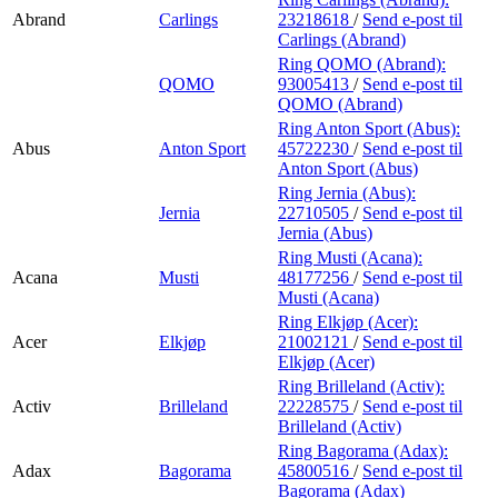
Abrand
Carlings
23218618
/
Send e-post
til
Carlings (Abrand)
Ring QOMO (Abrand):
QOMO
93005413
/
Send e-post
til
QOMO (Abrand)
Ring Anton Sport (Abus):
Abus
Anton Sport
45722230
/
Send e-post
til
Anton Sport (Abus)
Ring Jernia (Abus):
Jernia
22710505
/
Send e-post
til
Jernia (Abus)
Ring Musti (Acana):
Acana
Musti
48177256
/
Send e-post
til
Musti (Acana)
Ring Elkjøp (Acer):
Acer
Elkjøp
21002121
/
Send e-post
til
Elkjøp (Acer)
Ring Brilleland (Activ):
Activ
Brilleland
22228575
/
Send e-post
til
Brilleland (Activ)
Ring Bagorama (Adax):
Adax
Bagorama
45800516
/
Send e-post
til
Bagorama (Adax)