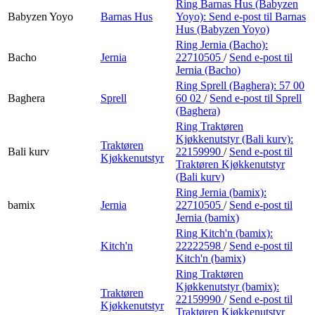
Ring Barnas Hus (Babyzen
Babyzen Yoyo
Barnas Hus
Yoyo):
Send e-post
til Barnas
Hus (Babyzen Yoyo)
Ring Jernia (Bacho):
Bacho
Jernia
22710505
/
Send e-post
til
Jernia (Bacho)
Ring Sprell (Baghera):
57 00
Baghera
Sprell
60 02
/
Send e-post
til Sprell
(Baghera)
Ring Traktøren
Kjøkkenutstyr (Bali kurv):
Traktøren
Bali kurv
22159990
/
Send e-post
til
Kjøkkenutstyr
Traktøren Kjøkkenutstyr
(Bali kurv)
Ring Jernia (bamix):
bamix
Jernia
22710505
/
Send e-post
til
Jernia (bamix)
Ring Kitch'n (bamix):
Kitch'n
22222598
/
Send e-post
til
Kitch'n (bamix)
Ring Traktøren
Kjøkkenutstyr (bamix):
Traktøren
22159990
/
Send e-post
til
Kjøkkenutstyr
Traktøren Kjøkkenutstyr