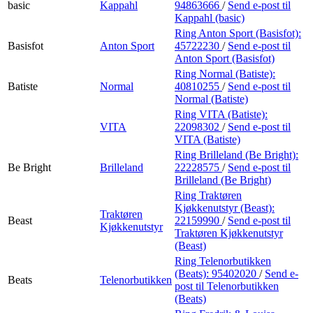
basic
Kappahl
94863666
/
Send e-post
til
Kappahl (basic)
Ring Anton Sport (Basisfot):
Basisfot
Anton Sport
45722230
/
Send e-post
til
Anton Sport (Basisfot)
Ring Normal (Batiste):
Batiste
Normal
40810255
/
Send e-post
til
Normal (Batiste)
Ring VITA (Batiste):
VITA
22098302
/
Send e-post
til
VITA (Batiste)
Ring Brilleland (Be Bright):
Be Bright
Brilleland
22228575
/
Send e-post
til
Brilleland (Be Bright)
Ring Traktøren
Kjøkkenutstyr (Beast):
Traktøren
Beast
22159990
/
Send e-post
til
Kjøkkenutstyr
Traktøren Kjøkkenutstyr
(Beast)
Ring Telenorbutikken
(Beats):
95402020
/
Send e-
Beats
Telenorbutikken
post
til Telenorbutikken
(Beats)