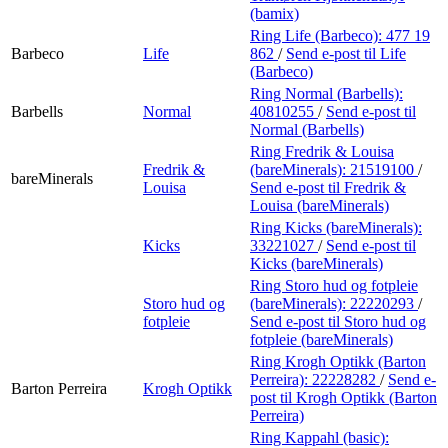
(bamix)
Ring Life (Barbeco):
477 19
Barbeco
Life
862
/
Send e-post
til Life
(Barbeco)
Ring Normal (Barbells):
Barbells
Normal
40810255
/
Send e-post
til
Normal (Barbells)
Ring Fredrik & Louisa
Fredrik &
(bareMinerals):
21519100
/
bareMinerals
Louisa
Send e-post
til Fredrik &
Louisa (bareMinerals)
Ring Kicks (bareMinerals):
Kicks
33221027
/
Send e-post
til
Kicks (bareMinerals)
Ring Storo hud og fotpleie
Storo hud og
(bareMinerals):
22220293
/
fotpleie
Send e-post
til Storo hud og
fotpleie (bareMinerals)
Ring Krogh Optikk (Barton
Perreira):
22228282
/
Send e-
Barton Perreira
Krogh Optikk
post
til Krogh Optikk (Barton
Perreira)
Ring Kappahl (basic):