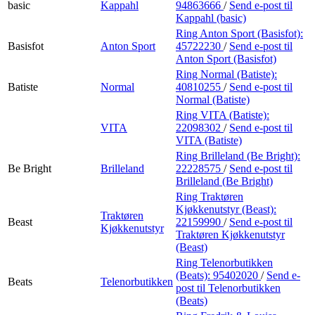
basic
Kappahl
94863666
/
Send e-post
til
Kappahl (basic)
Ring Anton Sport (Basisfot):
Basisfot
Anton Sport
45722230
/
Send e-post
til
Anton Sport (Basisfot)
Ring Normal (Batiste):
Batiste
Normal
40810255
/
Send e-post
til
Normal (Batiste)
Ring VITA (Batiste):
VITA
22098302
/
Send e-post
til
VITA (Batiste)
Ring Brilleland (Be Bright):
Be Bright
Brilleland
22228575
/
Send e-post
til
Brilleland (Be Bright)
Ring Traktøren
Kjøkkenutstyr (Beast):
Traktøren
Beast
22159990
/
Send e-post
til
Kjøkkenutstyr
Traktøren Kjøkkenutstyr
(Beast)
Ring Telenorbutikken
(Beats):
95402020
/
Send e-
Beats
Telenorbutikken
post
til Telenorbutikken
(Beats)