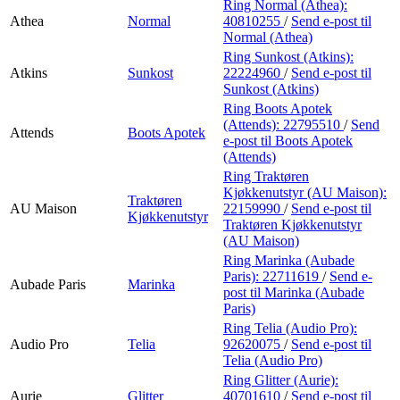
Ring Normal (Athea):
Athea
Normal
40810255
/
Send e-post
til
Normal (Athea)
Ring Sunkost (Atkins):
Atkins
Sunkost
22224960
/
Send e-post
til
Sunkost (Atkins)
Ring Boots Apotek
(Attends):
22795510
/
Send
Attends
Boots Apotek
e-post
til Boots Apotek
(Attends)
Ring Traktøren
Kjøkkenutstyr (AU Maison):
Traktøren
AU Maison
22159990
/
Send e-post
til
Kjøkkenutstyr
Traktøren Kjøkkenutstyr
(AU Maison)
Ring Marinka (Aubade
Paris):
22711619
/
Send e-
Aubade Paris
Marinka
post
til Marinka (Aubade
Paris)
Ring Telia (Audio Pro):
Audio Pro
Telia
92620075
/
Send e-post
til
Telia (Audio Pro)
Ring Glitter (Aurie):
Aurie
Glitter
40701610
/
Send e-post
til