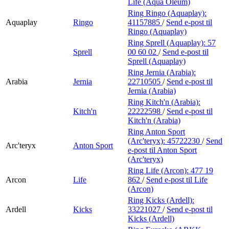
Life (Aqua Oleum)
Ring Ringo (Aquaplay):
Aquaplay
Ringo
41157885
/
Send e-post
til
Ringo (Aquaplay)
Ring Sprell (Aquaplay):
57
Sprell
00 60 02
/
Send e-post
til
Sprell (Aquaplay)
Ring Jernia (Arabia):
Arabia
Jernia
22710505
/
Send e-post
til
Jernia (Arabia)
Ring Kitch'n (Arabia):
Kitch'n
22222598
/
Send e-post
til
Kitch'n (Arabia)
Ring Anton Sport
(Arc'teryx):
45722230
/
Send
Arc'teryx
Anton Sport
e-post
til Anton Sport
(Arc'teryx)
Ring Life (Arcon):
477 19
Arcon
Life
862
/
Send e-post
til Life
(Arcon)
Ring Kicks (Ardell):
Ardell
Kicks
33221027
/
Send e-post
til
Kicks (Ardell)