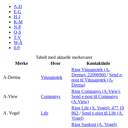
Merker
A-D
E-G
H-J
Inspirasjon
K-M
N-P
Q-S
T-V
Søk
W-Å
0-9
Tabell med aktuelle merkevarer
Merke
Hvor
Kontaktinfo
Åpningstider
Ring Vitusapotek (A-
Derma):
22096960
/
Send e-
Praktisk informasjon
A-Derma
Vitusapotek
post
til Vitusapotek (A-
Derma)
Ledige stillinger
Ring Companys (A-View):
A-View
Companys
Send e-post
til Companys
Magasin
(A-View)
Ring Life (A. Vogel):
477 19
Gavekort
A. Vogel
Life
862
/
Send e-post
til Life (A.
Vogel)
Finn frem
Ring Sunkost (A. Vogel):