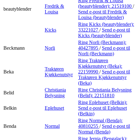
Ring Fredrik & Louisa
Fredrik &
(beautyblender):
21519100
/
beautyblender
Louisa
Send e-post
til Fredrik &
Louisa (beautyblender)
Ring Kicks (beautyblender):
Kicks
33221027
/
Send e-post
til
Kicks (beautyblender)
Ring Norli (Beckmann):
Beckmann
Norli
40427895
/
Send e-post
til
Norli (Beckmann)
Ring Traktøren
Kjøkkenutstyr (Beka):
Traktøren
Beka
22159990
/
Send e-post
til
Kjøkkenutstyr
Traktøren Kjøkkenutstyr
(Beka)
Christiania
Ring Christiania Belysning
Belid
Belysning
(Belid):
22151810
Ring Eplehuset (Belkin):
Belkin
Eplehuset
Send e-post
til Eplehuset
(Belkin)
Ring Normal (Benda):
Benda
Normal
40810255
/
Send e-post
til
Normal (Benda)
Ring Jernia (Bengalack):