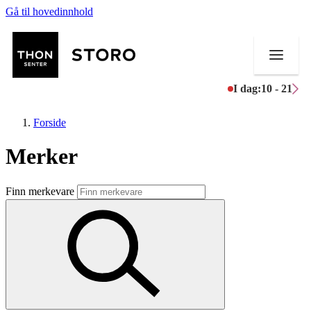
Gå til hovedinnhold
I dag:
10 - 21
Forside
Merker
Butikker
Finn merkevare
Mat og drikke
Helse
Aktiviteter
Tilbud