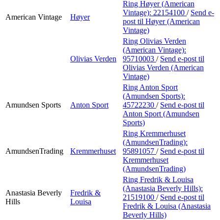
Ring Høyer (American
Vintage):
22154100
/
Send e-
American Vintage
Høyer
post
til Høyer (American
Vintage)
Ring Olivias Verden
(American Vintage):
Olivias Verden
95710003
/
Send e-post
til
Olivias Verden (American
Vintage)
Ring Anton Sport
(Amundsen Sports):
Amundsen Sports
Anton Sport
45722230
/
Send e-post
til
Anton Sport (Amundsen
Sports)
Ring Kremmerhuset
(AmundsenTrading):
AmundsenTrading
Kremmerhuset
95891057
/
Send e-post
til
Kremmerhuset
(AmundsenTrading)
Ring Fredrik & Louisa
(Anastasia Beverly Hills):
Anastasia Beverly
Fredrik &
21519100
/
Send e-post
til
Hills
Louisa
Fredrik & Louisa (Anastasia
Beverly Hills)