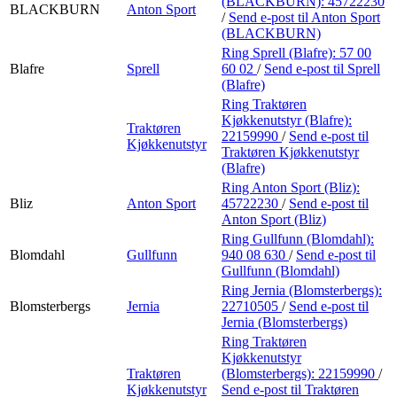
(BLACKBURN):
45722230
BLACKBURN
Anton Sport
/
Send e-post
til Anton Sport
(BLACKBURN)
Ring Sprell (Blafre):
57 00
Blafre
Sprell
60 02
/
Send e-post
til Sprell
(Blafre)
Ring Traktøren
Kjøkkenutstyr (Blafre):
Traktøren
22159990
/
Send e-post
til
Kjøkkenutstyr
Traktøren Kjøkkenutstyr
(Blafre)
Ring Anton Sport (Bliz):
Bliz
Anton Sport
45722230
/
Send e-post
til
Anton Sport (Bliz)
Ring Gullfunn (Blomdahl):
Blomdahl
Gullfunn
940 08 630
/
Send e-post
til
Gullfunn (Blomdahl)
Ring Jernia (Blomsterbergs):
Blomsterbergs
Jernia
22710505
/
Send e-post
til
Jernia (Blomsterbergs)
Ring Traktøren
Kjøkkenutstyr
Traktøren
(Blomsterbergs):
22159990
/
Kjøkkenutstyr
Send e-post
til Traktøren