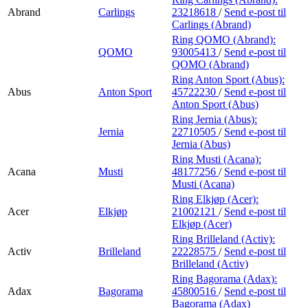
Abrand
Carlings
23218618
/
Send e-post
til
Carlings (Abrand)
Ring QOMO (Abrand):
QOMO
93005413
/
Send e-post
til
QOMO (Abrand)
Ring Anton Sport (Abus):
Abus
Anton Sport
45722230
/
Send e-post
til
Anton Sport (Abus)
Ring Jernia (Abus):
Jernia
22710505
/
Send e-post
til
Jernia (Abus)
Ring Musti (Acana):
Acana
Musti
48177256
/
Send e-post
til
Musti (Acana)
Ring Elkjøp (Acer):
Acer
Elkjøp
21002121
/
Send e-post
til
Elkjøp (Acer)
Ring Brilleland (Activ):
Activ
Brilleland
22228575
/
Send e-post
til
Brilleland (Activ)
Ring Bagorama (Adax):
Adax
Bagorama
45800516
/
Send e-post
til
Bagorama (Adax)