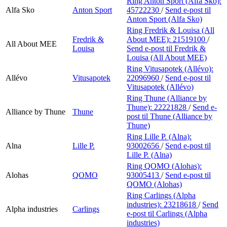
Ring Anton Sport (Alfa Sko):
Alfa Sko
Anton Sport
45722230
/
Send e-post
til
Anton Sport (Alfa Sko)
Ring Fredrik & Louisa (All
Fredrik &
About MEE):
21519100
/
All About MEE
Louisa
Send e-post
til Fredrik &
Louisa (All About MEE)
Ring Vitusapotek (Allévo):
Allévo
Vitusapotek
22096960
/
Send e-post
til
Vitusapotek (Allévo)
Ring Thune (Alliance by
Thune):
22221828
/
Send e-
Alliance by Thune
Thune
post
til Thune (Alliance by
Thune)
Ring Lille P. (Alna):
Alna
Lille P.
93002656
/
Send e-post
til
Lille P. (Alna)
Ring QOMO (Alohas):
Alohas
QOMO
93005413
/
Send e-post
til
QOMO (Alohas)
Ring Carlings (Alpha
industries):
23218618
/
Send
Alpha industries
Carlings
e-post
til Carlings (Alpha
industries)