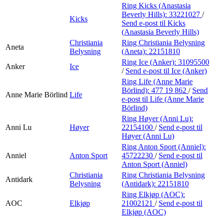
Ring Kicks (Anastasia
Beverly Hills):
33221027
/
Kicks
Send e-post
til Kicks
(Anastasia Beverly Hills)
Christiania
Ring Christiania Belysning
Aneta
Belysning
(Aneta):
22151810
Ring Ice (Anker):
31095500
Anker
Ice
/
Send e-post
til Ice (Anker)
Ring Life (Anne Marie
Börlind):
477 19 862
/
Send
Anne Marie Börlind
Life
e-post
til Life (Anne Marie
Börlind)
Ring Høyer (Anni Lu):
Anni Lu
Høyer
22154100
/
Send e-post
til
Høyer (Anni Lu)
Ring Anton Sport (Anniel):
Anniel
Anton Sport
45722230
/
Send e-post
til
Anton Sport (Anniel)
Christiania
Ring Christiania Belysning
Antidark
Belysning
(Antidark):
22151810
Ring Elkjøp (AOC):
AOC
Elkjøp
21002121
/
Send e-post
til
Elkjøp (AOC)