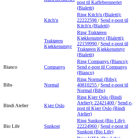
post
til Kaffebrenneriet
(Bialetti)
Ring Kitch'n (Bialetti):
Kitch'n
22222598
/
Send e-post
til
Kitch'n (Bialetti)
Ring Traktøren
Kjøkkenutstyr (Bialetti):
Traktøren
22159990
/
Send e-post
til
Kjøkkenutstyr
Traktøren Kjøkkenutstyr
(Bialetti)
Ring Companys (Bianco):
Bianco
Companys
Send e-post
til Companys
(Bianco)
Ring Normal (Bibs):
Bibs
Normal
40810255
/
Send e-post
til
Normal (Bibs)
Ring Kjær Oslo (Bindi
Atelier):
22421400
/
Send e-
Bindi Atelier
Kjær Oslo
post
til Kjær Oslo (Bindi
Atelier)
Ring Sunkost (Bio Life):
Bio Life
Sunkost
22224960
/
Send e-post
til
Sunkost (Bio Life)