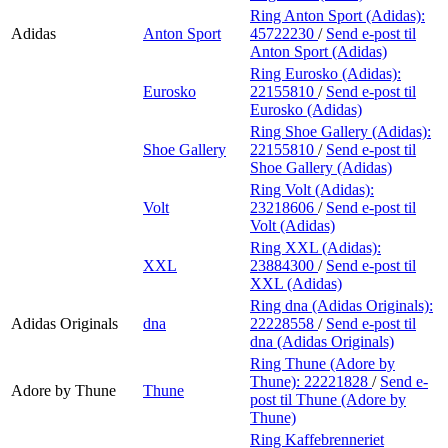
Ring Anton Sport (Adidas):
Adidas
Anton Sport
45722230
/
Send e-post
til
Anton Sport (Adidas)
Ring Eurosko (Adidas):
Eurosko
22155810
/
Send e-post
til
Eurosko (Adidas)
Ring Shoe Gallery (Adidas):
Shoe Gallery
22155810
/
Send e-post
til
Shoe Gallery (Adidas)
Ring Volt (Adidas):
Volt
23218606
/
Send e-post
til
Volt (Adidas)
Ring XXL (Adidas):
XXL
23884300
/
Send e-post
til
XXL (Adidas)
Ring dna (Adidas Originals):
Adidas Originals
dna
22228558
/
Send e-post
til
dna (Adidas Originals)
Ring Thune (Adore by
Thune):
22221828
/
Send e-
Adore by Thune
Thune
post
til Thune (Adore by
Thune)
Ring Kaffebrenneriet