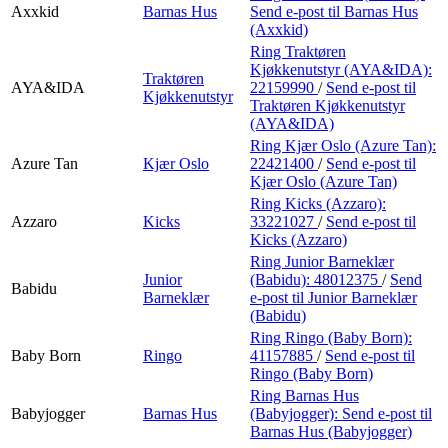
Axxkid
Barnas Hus
Send e-post
til Barnas Hus
(Axxkid)
Ring Traktøren
Kjøkkenutstyr (AYA&IDA):
Traktøren
AYA&IDA
22159990
/
Send e-post
til
Kjøkkenutstyr
Traktøren Kjøkkenutstyr
(AYA&IDA)
Ring Kjær Oslo (Azure Tan):
Azure Tan
Kjær Oslo
22421400
/
Send e-post
til
Kjær Oslo (Azure Tan)
Ring Kicks (Azzaro):
Azzaro
Kicks
33221027
/
Send e-post
til
Kicks (Azzaro)
Ring Junior Barneklær
Junior
(Babidu):
48012375
/
Send
Babidu
Barneklær
e-post
til Junior Barneklær
(Babidu)
Ring Ringo (Baby Born):
Baby Born
Ringo
41157885
/
Send e-post
til
Ringo (Baby Born)
Ring Barnas Hus
Babyjogger
Barnas Hus
(Babyjogger):
Send e-post
til
Barnas Hus (Babyjogger)