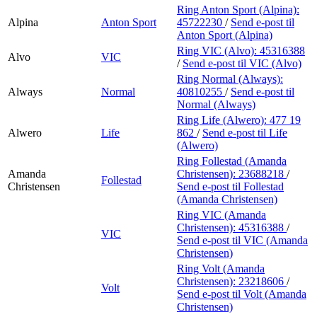
Ring Anton Sport (Alpina):
Alpina
Anton Sport
45722230
/
Send e-post
til
Anton Sport (Alpina)
Ring VIC (Alvo):
45316388
Alvo
VIC
/
Send e-post
til VIC (Alvo)
Ring Normal (Always):
Always
Normal
40810255
/
Send e-post
til
Normal (Always)
Ring Life (Alwero):
477 19
Alwero
Life
862
/
Send e-post
til Life
(Alwero)
Ring Follestad (Amanda
Amanda
Christensen):
23688218
/
Follestad
Christensen
Send e-post
til Follestad
(Amanda Christensen)
Ring VIC (Amanda
Christensen):
45316388
/
VIC
Send e-post
til VIC (Amanda
Christensen)
Ring Volt (Amanda
Christensen):
23218606
/
Volt
Send e-post
til Volt (Amanda
Christensen)