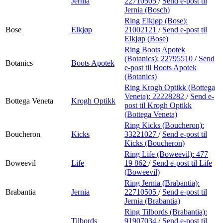
Jernia
22710505
/
Send e-post
til
Jernia (Bosch)
Ring Elkjøp (Bose):
Bose
Elkjøp
21002121
/
Send e-post
til
Elkjøp (Bose)
Ring Boots Apotek
(Botanics):
22795510
/
Send
Botanics
Boots Apotek
e-post
til Boots Apotek
(Botanics)
Ring Krogh Optikk (Bottega
Veneta):
22228282
/
Send e-
Bottega Veneta
Krogh Optikk
post
til Krogh Optikk
(Bottega Veneta)
Ring Kicks (Boucheron):
Boucheron
Kicks
33221027
/
Send e-post
til
Kicks (Boucheron)
Ring Life (Boweevil):
477
Boweevil
Life
19 862
/
Send e-post
til Life
(Boweevil)
Ring Jernia (Brabantia):
Brabantia
Jernia
22710505
/
Send e-post
til
Jernia (Brabantia)
Ring Tilbords (Brabantia):
Tilbords
91907034
/
Send e-post
til