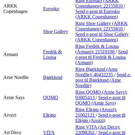
Ring Eurosko (ARKK
ARKK
Copenhagen):
22155810
/
Eurosko
Copenhagen
Send e-post
til Eurosko
(ARKK Copenhagen)
Ring Shoe Gallery (ARKK
Copenhagen):
22155810
/
Shoe Gallery
Send e-post
til Shoe Gallery
(ARKK Copenhagen)
Ring Fredrik & Louisa
Fredrik &
(Armani):
21519100
/
Send
Armani
Louisa
e-post
til Fredrik & Louisa
(Armani)
Ring Bjørklund (Arne
Nordlie):
40432235
/
Send e-
Arne Nordlie
Bjørklund
post
til Bjørklund (Arne
Nordlie)
Ring QOMO (Arnie Says):
Arnie Says
QOMO
93005413
/
Send e-post
til
QOMO (Arnie Says)
Ring Elkjøp (Arozzi):
Arozzi
Elkjøp
21002121
/
Send e-post
til
Elkjøp (Arozzi)
Ring VITA (Art Deco):
Art Deco
VITA
22098302
/
Send e-post
til