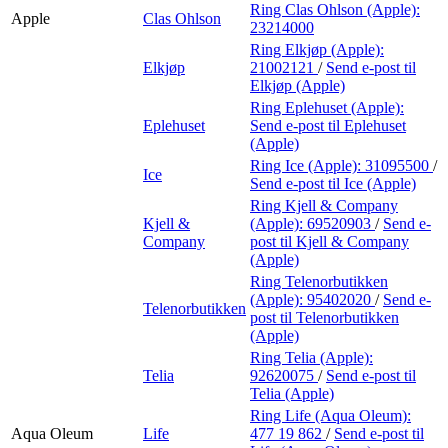
Ring Clas Ohlson (Apple):
Apple
Clas Ohlson
23214000
Ring Elkjøp (Apple):
Elkjøp
21002121
/
Send e-post
til
Elkjøp (Apple)
Ring Eplehuset (Apple):
Eplehuset
Send e-post
til Eplehuset
(Apple)
Ring Ice (Apple):
31095500
/
Ice
Send e-post
til Ice (Apple)
Ring Kjell & Company
Kjell &
(Apple):
69520903
/
Send e-
Company
post
til Kjell & Company
(Apple)
Ring Telenorbutikken
(Apple):
95402020
/
Send e-
Telenorbutikken
post
til Telenorbutikken
(Apple)
Ring Telia (Apple):
Telia
92620075
/
Send e-post
til
Telia (Apple)
Ring Life (Aqua Oleum):
Aqua Oleum
Life
477 19 862
/
Send e-post
til