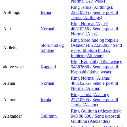
Normal (Air Wick)
Ring Jernia (Airthings):
Airthings
Jernia
22710505
/
Send e-post
til
Jernia (Airthings)
Ring Normal (Ajax):
Ajax
Normal
40810255
/
Send e-post
til
Normal (Ajax)
Ring Storo hud og fotpleie
Storo hud og
(Akileine):
22220293
/
Send
Akileine
fotpleie
e-post
til Storo hud og
fotpleie (Akileine)
Ring Kappahl (aktive wear):
aktive wear
Kappahl
94863666
/
Send e-post
til
Kappahl (aktive wear)
Ring Normal (Alama):
Alama
Normal
40810255
/
Send e-post
til
Normal (Alama)
Ring Jernia (Alanor):
Alanor
Jernia
22710505
/
Send e-post
til
Jernia (Alanor)
Ring Gullfunn (Alexander):
Alexander
Gullfunn
940 08 630
/
Send e-post
til
Gullfunn (Alexander)