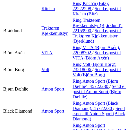
Ring Kitch'n (Bitz):
Kitch'n
22222598
/
Send e-post
til
Kitch'n (Bitz)
Ring Traktøren
Kjøkkenutstyr (Bjørklund):
Traktøren
Bjørklund
22159990
/
Send e-post
til
Kjøkkenutstyr
Traktøren Kjøkkenutstyr
(Bjørklund)
Ring VITA (Björn Axén):
Björn Axén
VITA
22098302
/
Send e-post
til
VITA (Björn Axén)
Ring Volt (Björn Borg):
Björn Borg
Volt
23218606
/
Send e-post
til
Volt (Björn Borg)
Ring Anton Sport (Bjørn
Dæhlie):
45722230
/
Send e-
Bjørn Dæhlie
Anton Sport
post
til Anton Sport (Bjørn
Dæhlie)
Ring Anton Sport (Black
Diamond):
45722230
/
Send
Black Diamond
Anton Sport
e-post
til Anton Sport (Black
Diamond)
Ring Anton Sport