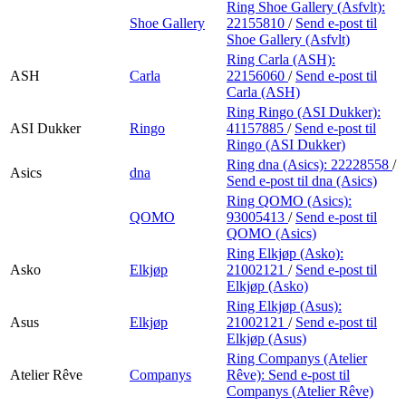
Ring Shoe Gallery (Asfvlt):
Shoe Gallery
22155810
/
Send e-post
til
Shoe Gallery (Asfvlt)
Ring Carla (ASH):
ASH
Carla
22156060
/
Send e-post
til
Carla (ASH)
Ring Ringo (ASI Dukker):
ASI Dukker
Ringo
41157885
/
Send e-post
til
Ringo (ASI Dukker)
Ring dna (Asics):
22228558
/
Asics
dna
Send e-post
til dna (Asics)
Ring QOMO (Asics):
QOMO
93005413
/
Send e-post
til
QOMO (Asics)
Ring Elkjøp (Asko):
Asko
Elkjøp
21002121
/
Send e-post
til
Elkjøp (Asko)
Ring Elkjøp (Asus):
Asus
Elkjøp
21002121
/
Send e-post
til
Elkjøp (Asus)
Ring Companys (Atelier
Atelier Rêve
Companys
Rêve):
Send e-post
til
Companys (Atelier Rêve)