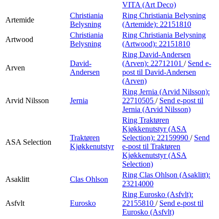
VITA (Art Deco)
Christiania
Ring Christiania Belysning
Artemide
Belysning
(Artemide):
22151810
Christiania
Ring Christiania Belysning
Artwood
Belysning
(Artwood):
22151810
Ring David-Andersen
David-
(Arven):
22712101
/
Send e-
Arven
Andersen
post
til David-Andersen
(Arven)
Ring Jernia (Arvid Nilsson):
Arvid Nilsson
Jernia
22710505
/
Send e-post
til
Jernia (Arvid Nilsson)
Ring Traktøren
Kjøkkenutstyr (ASA
Traktøren
Selection):
22159990
/
Send
ASA Selection
Kjøkkenutstyr
e-post
til Traktøren
Kjøkkenutstyr (ASA
Selection)
Ring Clas Ohlson (Asaklitt):
Asaklitt
Clas Ohlson
23214000
Ring Eurosko (Asfvlt):
Asfvlt
Eurosko
22155810
/
Send e-post
til
Eurosko (Asfvlt)