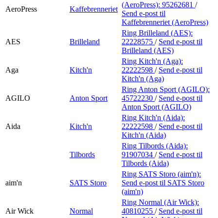
(AeroPress):
95262681
/
AeroPress
Kaffebrenneriet
Send e-post
til
Kaffebrenneriet (AeroPress)
Ring Brilleland (AES):
AES
Brilleland
22228575
/
Send e-post
til
Brilleland (AES)
Ring Kitch'n (Aga):
Aga
Kitch'n
22222598
/
Send e-post
til
Kitch'n (Aga)
Ring Anton Sport (AGILO):
AGILO
Anton Sport
45722230
/
Send e-post
til
Anton Sport (AGILO)
Ring Kitch'n (Aida):
Aida
Kitch'n
22222598
/
Send e-post
til
Kitch'n (Aida)
Ring Tilbords (Aida):
Tilbords
91907034
/
Send e-post
til
Tilbords (Aida)
Ring SATS Storo (aim'n):
aim'n
SATS Storo
Send e-post
til SATS Storo
(aim'n)
Ring Normal (Air Wick):
Air Wick
Normal
40810255
/
Send e-post
til