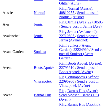
Glitter (Aurie)
Ring Normal (Aussie):
Aussie
Normal
40810255
/
Send e-post
til
Normal (Aussie)
Ring Jernia (Ava):
22710505
Ava
Jernia
/
Send e-post
til Jernia (Ava)
Ring Jernia (Avalanche!):
Avalanche!
Jernia
22710505
/
Send e-post
til
Jernia (Avalanche!)
Ring Sunkost (Avant
Garden):
22224960
/
Send e-
Avant Garden
Sunkost
post
til Sunkost (Avant
Garden)
Ring Boots Apotek (Avène):
Avène
Boots Apotek
22795510
/
Send e-post
til
Boots Apotek (Avène)
Ring Vitusapotek (Avène):
Vitusapotek
22096960
/
Send e-post
til
Vitusapotek (Avène)
Ring Barnas Hus (Avent):
Avent
Barnas Hus
Send e-post
til Barnas Hus
(Avent)
Ring Barnas Hus (Axxkid):