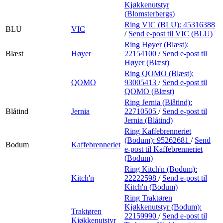
Kjøkkenutstyr
(Blomsterbergs)
Ring VIC (BLU):
45316388
BLU
VIC
/
Send e-post
til VIC (BLU)
Ring Høyer (Blæst):
Blæst
Høyer
22154100
/
Send e-post
til
Høyer (Blæst)
Ring QOMO (Blæst):
QOMO
93005413
/
Send e-post
til
QOMO (Blæst)
Ring Jernia (Blåtind):
Blåtind
Jernia
22710505
/
Send e-post
til
Jernia (Blåtind)
Ring Kaffebrenneriet
(Bodum):
95262681
/
Send
Bodum
Kaffebrenneriet
e-post
til Kaffebrenneriet
(Bodum)
Ring Kitch'n (Bodum):
Kitch'n
22222598
/
Send e-post
til
Kitch'n (Bodum)
Ring Traktøren
Kjøkkenutstyr (Bodum):
Traktøren
22159990
/
Send e-post
til
Kjøkkenutstyr