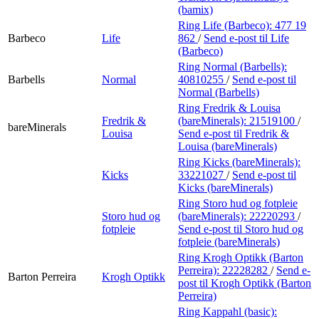
(bamix)
Ring Life (Barbeco):
477 19
Barbeco
Life
862
/
Send e-post
til Life
(Barbeco)
Ring Normal (Barbells):
Barbells
Normal
40810255
/
Send e-post
til
Normal (Barbells)
Ring Fredrik & Louisa
Fredrik &
(bareMinerals):
21519100
/
bareMinerals
Louisa
Send e-post
til Fredrik &
Louisa (bareMinerals)
Ring Kicks (bareMinerals):
Kicks
33221027
/
Send e-post
til
Kicks (bareMinerals)
Ring Storo hud og fotpleie
Storo hud og
(bareMinerals):
22220293
/
fotpleie
Send e-post
til Storo hud og
fotpleie (bareMinerals)
Ring Krogh Optikk (Barton
Perreira):
22228282
/
Send e-
Barton Perreira
Krogh Optikk
post
til Krogh Optikk (Barton
Perreira)
Ring Kappahl (basic):