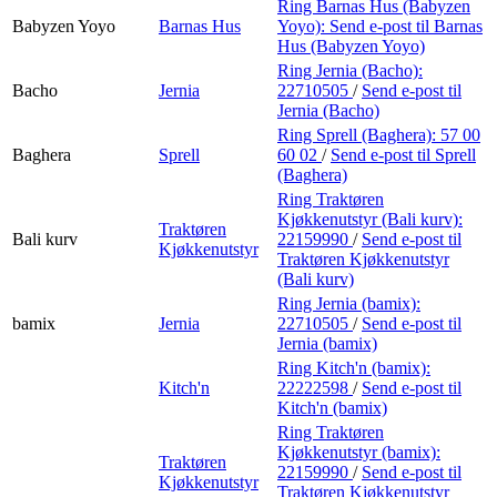
Ring Barnas Hus (Babyzen
Babyzen Yoyo
Barnas Hus
Yoyo):
Send e-post
til Barnas
Hus (Babyzen Yoyo)
Ring Jernia (Bacho):
Bacho
Jernia
22710505
/
Send e-post
til
Jernia (Bacho)
Ring Sprell (Baghera):
57 00
Baghera
Sprell
60 02
/
Send e-post
til Sprell
(Baghera)
Ring Traktøren
Kjøkkenutstyr (Bali kurv):
Traktøren
Bali kurv
22159990
/
Send e-post
til
Kjøkkenutstyr
Traktøren Kjøkkenutstyr
(Bali kurv)
Ring Jernia (bamix):
bamix
Jernia
22710505
/
Send e-post
til
Jernia (bamix)
Ring Kitch'n (bamix):
Kitch'n
22222598
/
Send e-post
til
Kitch'n (bamix)
Ring Traktøren
Kjøkkenutstyr (bamix):
Traktøren
22159990
/
Send e-post
til
Kjøkkenutstyr
Traktøren Kjøkkenutstyr