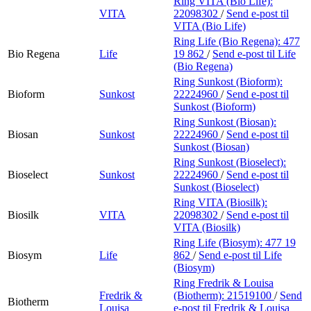
Ring VITA (Bio Life):
VITA
22098302
/
Send e-post
til
VITA (Bio Life)
Ring Life (Bio Regena):
477
Bio Regena
Life
19 862
/
Send e-post
til Life
(Bio Regena)
Ring Sunkost (Bioform):
Bioform
Sunkost
22224960
/
Send e-post
til
Sunkost (Bioform)
Ring Sunkost (Biosan):
Biosan
Sunkost
22224960
/
Send e-post
til
Sunkost (Biosan)
Ring Sunkost (Bioselect):
Bioselect
Sunkost
22224960
/
Send e-post
til
Sunkost (Bioselect)
Ring VITA (Biosilk):
Biosilk
VITA
22098302
/
Send e-post
til
VITA (Biosilk)
Ring Life (Biosym):
477 19
Biosym
Life
862
/
Send e-post
til Life
(Biosym)
Ring Fredrik & Louisa
Fredrik &
(Biotherm):
21519100
/
Send
Biotherm
Louisa
e-post
til Fredrik & Louisa