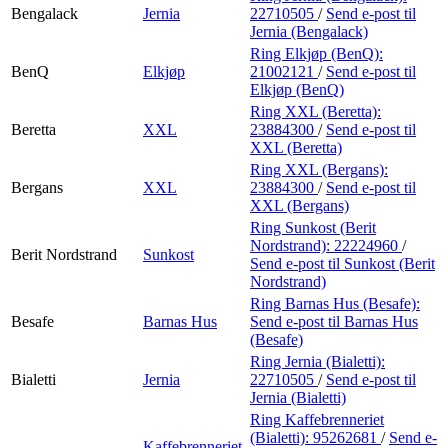
Bengalack
Jernia
22710505
/
Send e-post
til
Jernia (Bengalack)
Ring Elkjøp (BenQ):
BenQ
Elkjøp
21002121
/
Send e-post
til
Elkjøp (BenQ)
Ring XXL (Beretta):
Beretta
XXL
23884300
/
Send e-post
til
XXL (Beretta)
Ring XXL (Bergans):
Bergans
XXL
23884300
/
Send e-post
til
XXL (Bergans)
Ring Sunkost (Berit
Nordstrand):
22224960
/
Berit Nordstrand
Sunkost
Send e-post
til Sunkost (Berit
Nordstrand)
Ring Barnas Hus (Besafe):
Besafe
Barnas Hus
Send e-post
til Barnas Hus
(Besafe)
Ring Jernia (Bialetti):
Bialetti
Jernia
22710505
/
Send e-post
til
Jernia (Bialetti)
Ring Kaffebrenneriet
(Bialetti):
95262681
/
Send e-
Kaffebrenneriet