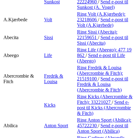
Sunkost
22224960
/
Send e-post
til
Sunkost (A. Vogel)
Ring Volt (A.Kjærbede):
A.Kjærbede
Volt
23218606
/
Send e-post
til
Volt (A.Kjærbede)
Ring Sissi (Abecita):
Abecita
Sissi
22159651
/
Send e-post
til
Sissi (Abecita)
Ring Life (Abeego):
477 19
Abeego
Life
862
/
Send e-post
til Life
(Abeego)
Ring Fredrik & Louisa
(Abercrombie & Fitch):
Abercrombie &
Fredrik &
21519100
/
Send e-post
til
Fitch
Louisa
Fredrik & Louisa
(Abercrombie & Fitch)
Ring Kicks (Abercrombie &
Fitch):
33221027
/
Send e-
Kicks
post
til Kicks (Abercrombie
& Fitch)
Ring Anton Sport (Abilica):
Abilica
Anton Sport
45722230
/
Send e-post
til
Anton Sport (Abilica)
Ring Carlings (Abrand):