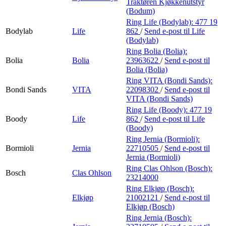
Traktøren Kjøkkenutstyr
(Bodum)
Ring Life (Bodylab):
477 19
Bodylab
Life
862
/
Send e-post
til Life
(Bodylab)
Ring Bolia (Bolia):
Bolia
Bolia
23963622
/
Send e-post
til
Bolia (Bolia)
Ring VITA (Bondi Sands):
Bondi Sands
VITA
22098302
/
Send e-post
til
VITA (Bondi Sands)
Ring Life (Boody):
477 19
Boody
Life
862
/
Send e-post
til Life
(Boody)
Ring Jernia (Bormioli):
Bormioli
Jernia
22710505
/
Send e-post
til
Jernia (Bormioli)
Ring Clas Ohlson (Bosch):
Bosch
Clas Ohlson
23214000
Ring Elkjøp (Bosch):
Elkjøp
21002121
/
Send e-post
til
Elkjøp (Bosch)
Ring Jernia (Bosch):