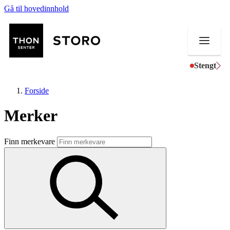
Gå til hovedinnhold
Stengt
Forside
Merker
Butikker
Finn merkevare
Mat og drikke
Helse
Aktiviteter
Tilbud