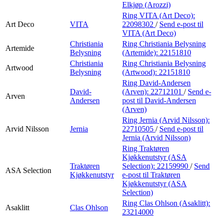
Elkjøp (Arozzi)
Ring VITA (Art Deco):
Art Deco
VITA
22098302
/
Send e-post
til
VITA (Art Deco)
Christiania
Ring Christiania Belysning
Artemide
Belysning
(Artemide):
22151810
Christiania
Ring Christiania Belysning
Artwood
Belysning
(Artwood):
22151810
Ring David-Andersen
David-
(Arven):
22712101
/
Send e-
Arven
Andersen
post
til David-Andersen
(Arven)
Ring Jernia (Arvid Nilsson):
Arvid Nilsson
Jernia
22710505
/
Send e-post
til
Jernia (Arvid Nilsson)
Ring Traktøren
Kjøkkenutstyr (ASA
Traktøren
Selection):
22159990
/
Send
ASA Selection
Kjøkkenutstyr
e-post
til Traktøren
Kjøkkenutstyr (ASA
Selection)
Ring Clas Ohlson (Asaklitt):
Asaklitt
Clas Ohlson
23214000