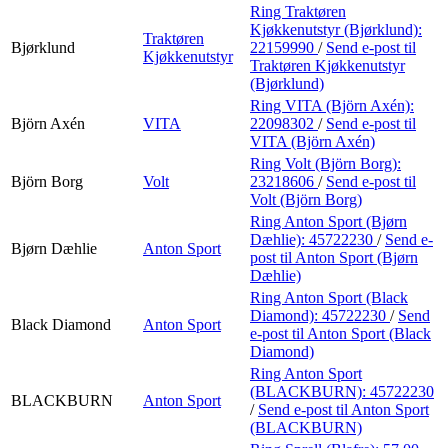
Ring Traktøren
Kjøkkenutstyr (Bjørklund):
Traktøren
Bjørklund
22159990
/
Send e-post
til
Kjøkkenutstyr
Traktøren Kjøkkenutstyr
(Bjørklund)
Ring VITA (Björn Axén):
Björn Axén
VITA
22098302
/
Send e-post
til
VITA (Björn Axén)
Ring Volt (Björn Borg):
Björn Borg
Volt
23218606
/
Send e-post
til
Volt (Björn Borg)
Ring Anton Sport (Bjørn
Dæhlie):
45722230
/
Send e-
Bjørn Dæhlie
Anton Sport
post
til Anton Sport (Bjørn
Dæhlie)
Ring Anton Sport (Black
Diamond):
45722230
/
Send
Black Diamond
Anton Sport
e-post
til Anton Sport (Black
Diamond)
Ring Anton Sport
(BLACKBURN):
45722230
BLACKBURN
Anton Sport
/
Send e-post
til Anton Sport
(BLACKBURN)