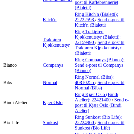
post
til Kaffebrenneriet
(Bialetti)
Ring Kitch'n (Bialetti):
Kitch'n
22222598
/
Send e-post
til
Kitch'n (Bialetti)
Ring Traktøren
Kjøkkenutstyr (Bialetti):
Traktøren
22159990
/
Send e-post
til
Kjøkkenutstyr
Traktøren Kjøkkenutstyr
(Bialetti)
Ring Companys (Bianco):
Bianco
Companys
Send e-post
til Companys
(Bianco)
Ring Normal (Bibs):
Bibs
Normal
40810255
/
Send e-post
til
Normal (Bibs)
Ring Kjær Oslo (Bindi
Atelier):
22421400
/
Send e-
Bindi Atelier
Kjær Oslo
post
til Kjær Oslo (Bindi
Atelier)
Ring Sunkost (Bio Life):
Bio Life
Sunkost
22224960
/
Send e-post
til
Sunkost (Bio Life)