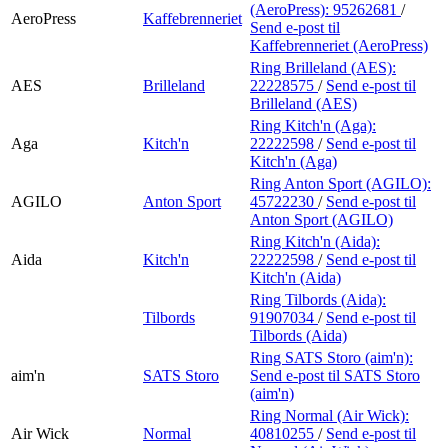
(AeroPress):
95262681
/
AeroPress
Kaffebrenneriet
Send e-post
til
Kaffebrenneriet (AeroPress)
Ring Brilleland (AES):
AES
Brilleland
22228575
/
Send e-post
til
Brilleland (AES)
Ring Kitch'n (Aga):
Aga
Kitch'n
22222598
/
Send e-post
til
Kitch'n (Aga)
Ring Anton Sport (AGILO):
AGILO
Anton Sport
45722230
/
Send e-post
til
Anton Sport (AGILO)
Ring Kitch'n (Aida):
Aida
Kitch'n
22222598
/
Send e-post
til
Kitch'n (Aida)
Ring Tilbords (Aida):
Tilbords
91907034
/
Send e-post
til
Tilbords (Aida)
Ring SATS Storo (aim'n):
aim'n
SATS Storo
Send e-post
til SATS Storo
(aim'n)
Ring Normal (Air Wick):
Air Wick
Normal
40810255
/
Send e-post
til