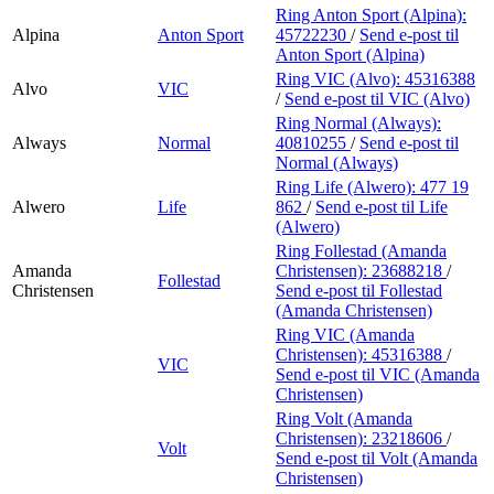
Ring Anton Sport (Alpina):
Alpina
Anton Sport
45722230
/
Send e-post
til
Anton Sport (Alpina)
Ring VIC (Alvo):
45316388
Alvo
VIC
/
Send e-post
til VIC (Alvo)
Ring Normal (Always):
Always
Normal
40810255
/
Send e-post
til
Normal (Always)
Ring Life (Alwero):
477 19
Alwero
Life
862
/
Send e-post
til Life
(Alwero)
Ring Follestad (Amanda
Amanda
Christensen):
23688218
/
Follestad
Christensen
Send e-post
til Follestad
(Amanda Christensen)
Ring VIC (Amanda
Christensen):
45316388
/
VIC
Send e-post
til VIC (Amanda
Christensen)
Ring Volt (Amanda
Christensen):
23218606
/
Volt
Send e-post
til Volt (Amanda
Christensen)