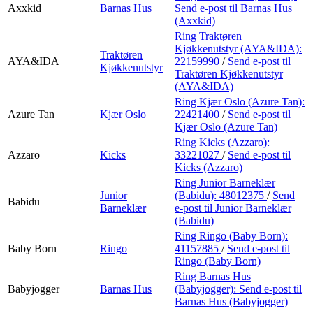
Axxkid
Barnas Hus
Send e-post
til Barnas Hus
(Axxkid)
Ring Traktøren
Kjøkkenutstyr (AYA&IDA):
Traktøren
AYA&IDA
22159990
/
Send e-post
til
Kjøkkenutstyr
Traktøren Kjøkkenutstyr
(AYA&IDA)
Ring Kjær Oslo (Azure Tan):
Azure Tan
Kjær Oslo
22421400
/
Send e-post
til
Kjær Oslo (Azure Tan)
Ring Kicks (Azzaro):
Azzaro
Kicks
33221027
/
Send e-post
til
Kicks (Azzaro)
Ring Junior Barneklær
Junior
(Babidu):
48012375
/
Send
Babidu
Barneklær
e-post
til Junior Barneklær
(Babidu)
Ring Ringo (Baby Born):
Baby Born
Ringo
41157885
/
Send e-post
til
Ringo (Baby Born)
Ring Barnas Hus
Babyjogger
Barnas Hus
(Babyjogger):
Send e-post
til
Barnas Hus (Babyjogger)