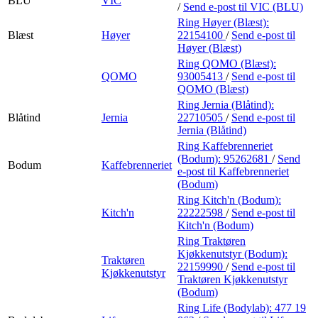
BLU
VIC
/
Send e-post
til VIC (BLU)
Ring Høyer (Blæst):
Blæst
Høyer
22154100
/
Send e-post
til
Høyer (Blæst)
Ring QOMO (Blæst):
QOMO
93005413
/
Send e-post
til
QOMO (Blæst)
Ring Jernia (Blåtind):
Blåtind
Jernia
22710505
/
Send e-post
til
Jernia (Blåtind)
Ring Kaffebrenneriet
(Bodum):
95262681
/
Send
Bodum
Kaffebrenneriet
e-post
til Kaffebrenneriet
(Bodum)
Ring Kitch'n (Bodum):
Kitch'n
22222598
/
Send e-post
til
Kitch'n (Bodum)
Ring Traktøren
Kjøkkenutstyr (Bodum):
Traktøren
22159990
/
Send e-post
til
Kjøkkenutstyr
Traktøren Kjøkkenutstyr
(Bodum)
Ring Life (Bodylab):
477 19