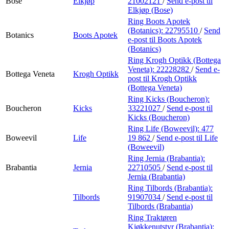
Bose
Elkjøp
21002121
/
Send e-post
til
Elkjøp (Bose)
Ring Boots Apotek
(Botanics):
22795510
/
Send
Botanics
Boots Apotek
e-post
til Boots Apotek
(Botanics)
Ring Krogh Optikk (Bottega
Veneta):
22228282
/
Send e-
Bottega Veneta
Krogh Optikk
post
til Krogh Optikk
(Bottega Veneta)
Ring Kicks (Boucheron):
Boucheron
Kicks
33221027
/
Send e-post
til
Kicks (Boucheron)
Ring Life (Boweevil):
477
Boweevil
Life
19 862
/
Send e-post
til Life
(Boweevil)
Ring Jernia (Brabantia):
Brabantia
Jernia
22710505
/
Send e-post
til
Jernia (Brabantia)
Ring Tilbords (Brabantia):
Tilbords
91907034
/
Send e-post
til
Tilbords (Brabantia)
Ring Traktøren
Kjøkkenutstyr (Brabantia):