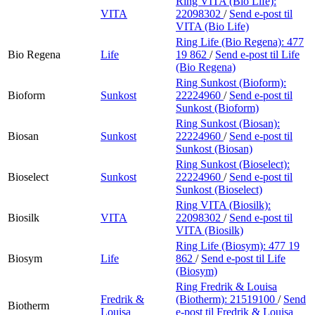
Ring VITA (Bio Life):
VITA
22098302
/
Send e-post
til
VITA (Bio Life)
Ring Life (Bio Regena):
477
Bio Regena
Life
19 862
/
Send e-post
til Life
(Bio Regena)
Ring Sunkost (Bioform):
Bioform
Sunkost
22224960
/
Send e-post
til
Sunkost (Bioform)
Ring Sunkost (Biosan):
Biosan
Sunkost
22224960
/
Send e-post
til
Sunkost (Biosan)
Ring Sunkost (Bioselect):
Bioselect
Sunkost
22224960
/
Send e-post
til
Sunkost (Bioselect)
Ring VITA (Biosilk):
Biosilk
VITA
22098302
/
Send e-post
til
VITA (Biosilk)
Ring Life (Biosym):
477 19
Biosym
Life
862
/
Send e-post
til Life
(Biosym)
Ring Fredrik & Louisa
Fredrik &
(Biotherm):
21519100
/
Send
Biotherm
Louisa
e-post
til Fredrik & Louisa