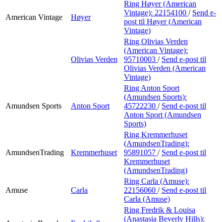
Ring Høyer (American
Vintage):
22154100
/
Send e-
American Vintage
Høyer
post
til Høyer (American
Vintage)
Ring Olivias Verden
(American Vintage):
Olivias Verden
95710003
/
Send e-post
til
Olivias Verden (American
Vintage)
Ring Anton Sport
(Amundsen Sports):
Amundsen Sports
Anton Sport
45722230
/
Send e-post
til
Anton Sport (Amundsen
Sports)
Ring Kremmerhuset
(AmundsenTrading):
AmundsenTrading
Kremmerhuset
95891057
/
Send e-post
til
Kremmerhuset
(AmundsenTrading)
Ring Carla (Amuse):
Amuse
Carla
22156060
/
Send e-post
til
Carla (Amuse)
Ring Fredrik & Louisa
(Anastasia Beverly Hills):