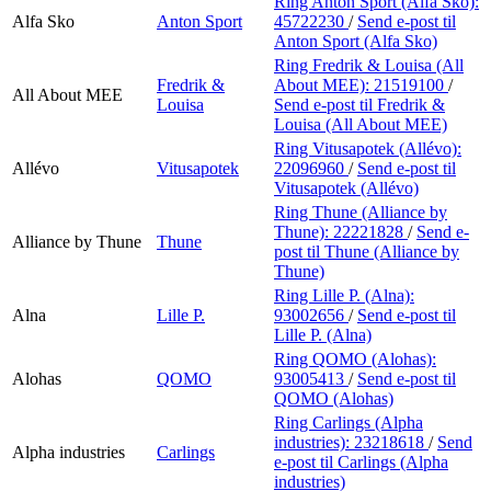
Ring Anton Sport (Alfa Sko):
Alfa Sko
Anton Sport
45722230
/
Send e-post
til
Anton Sport (Alfa Sko)
Ring Fredrik & Louisa (All
Fredrik &
About MEE):
21519100
/
All About MEE
Louisa
Send e-post
til Fredrik &
Louisa (All About MEE)
Ring Vitusapotek (Allévo):
Allévo
Vitusapotek
22096960
/
Send e-post
til
Vitusapotek (Allévo)
Ring Thune (Alliance by
Thune):
22221828
/
Send e-
Alliance by Thune
Thune
post
til Thune (Alliance by
Thune)
Ring Lille P. (Alna):
Alna
Lille P.
93002656
/
Send e-post
til
Lille P. (Alna)
Ring QOMO (Alohas):
Alohas
QOMO
93005413
/
Send e-post
til
QOMO (Alohas)
Ring Carlings (Alpha
industries):
23218618
/
Send
Alpha industries
Carlings
e-post
til Carlings (Alpha
industries)