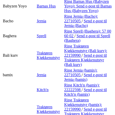
Ring Barnas Hus (Babyzen
Babyzen Yoyo
Barnas Hus
Yoyo):
Send e-post
til Barnas
Hus (Babyzen Yoyo)
Ring Jernia (Bacho):
Bacho
Jernia
22710505
/
Send e-post
til
Jernia (Bacho)
Ring Sprell (Baghera):
57 00
Baghera
Sprell
60 02
/
Send e-post
til Sprell
(Baghera)
Ring Traktøren
Kjøkkenutstyr (Bali kurv):
Traktøren
Bali kurv
22159990
/
Send e-post
til
Kjøkkenutstyr
Traktøren Kjøkkenutstyr
(Bali kurv)
Ring Jernia (bamix):
bamix
Jernia
22710505
/
Send e-post
til
Jernia (bamix)
Ring Kitch'n (bamix):
Kitch'n
22222598
/
Send e-post
til
Kitch'n (bamix)
Ring Traktøren
Kjøkkenutstyr (bamix):
Traktøren
22159990
/
Send e-post
til
Kjøkkenutstyr
Traktøren Kjøkkenutstyr