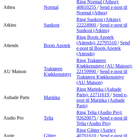
Ring Normal (Athea):
Athea
Normal
40810255
/
Send e-post
til
Normal (Athea)
Ring Sunkost (Atkins):
Atkins
Sunkost
22224960
/
Send e-post
til
Sunkost (Atkins)
Ring Boots Apotek
(Attends):
22795510
/
Send
Attends
Boots Apotek
e-post
til Boots Apotek
(Attends)
Ring Traktøren
Kjøkkenutstyr (AU Maison):
Traktøren
AU Maison
22159990
/
Send e-post
til
Kjøkkenutstyr
Traktøren Kjøkkenutstyr
(AU Maison)
Ring Marinka (Aubade
Paris):
22711619
/
Send e-
Aubade Paris
Marinka
post
til Marinka (Aubade
Paris)
Ring Telia (Audio Pro):
Audio Pro
Telia
92620075
/
Send e-post
til
Telia (Audio Pro)
Ring Glitter (Aurie):
Aurie
Glitter
40701610
/
Send e-post
til