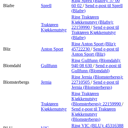
Ring Sprell (Blafre):
57 00
Blafre
Sprell
60 02
/
Send e-post
til Sprell
(Blafre)
Ring Traktøren
Kjøkkenutstyr (Blafre):
Traktøren
22159990
/
Send e-post
til
Kjøkkenutstyr
Traktøren Kjøkkenutstyr
(Blafre)
Ring Anton Sport (Bliz):
Bliz
Anton Sport
45722230
/
Send e-post
til
Anton Sport (Bliz)
Ring Gullfunn (Blomdahl):
Blomdahl
Gullfunn
940 08 630
/
Send e-post
til
Gullfunn (Blomdahl)
Ring Jernia (Blomsterbergs):
Blomsterbergs
Jernia
22710505
/
Send e-post
til
Jernia (Blomsterbergs)
Ring Traktøren
Kjøkkenutstyr
Traktøren
(Blomsterbergs):
22159990
/
Kjøkkenutstyr
Send e-post
til Traktøren
Kjøkkenutstyr
(Blomsterbergs)
Ring VIC (BLU):
45316388