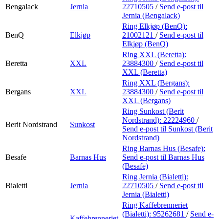
Bengalack
Jernia
22710505
/
Send e-post
til
Jernia (Bengalack)
Ring Elkjøp (BenQ):
BenQ
Elkjøp
21002121
/
Send e-post
til
Elkjøp (BenQ)
Ring XXL (Beretta):
Beretta
XXL
23884300
/
Send e-post
til
XXL (Beretta)
Ring XXL (Bergans):
Bergans
XXL
23884300
/
Send e-post
til
XXL (Bergans)
Ring Sunkost (Berit
Nordstrand):
22224960
/
Berit Nordstrand
Sunkost
Send e-post
til Sunkost (Berit
Nordstrand)
Ring Barnas Hus (Besafe):
Besafe
Barnas Hus
Send e-post
til Barnas Hus
(Besafe)
Ring Jernia (Bialetti):
Bialetti
Jernia
22710505
/
Send e-post
til
Jernia (Bialetti)
Ring Kaffebrenneriet
(Bialetti):
95262681
/
Send e-
Kaffebrenneriet