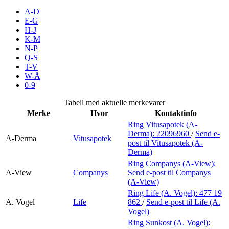
Merker
A-D
E-G
H-J
Inspirasjon
K-M
N-P
Q-S
T-V
Søk
W-Å
0-9
Tabell med aktuelle merkevarer
Merke
Hvor
Kontaktinfo
Åpningstider
Ring Vitusapotek (A-
Derma):
22096960
/
Send e-
Praktisk informasjon
A-Derma
Vitusapotek
post
til Vitusapotek (A-
Derma)
Ledige stillinger
Ring Companys (A-View):
A-View
Companys
Send e-post
til Companys
Magasin
(A-View)
Ring Life (A. Vogel):
477 19
Gavekort
A. Vogel
Life
862
/
Send e-post
til Life (A.
Vogel)
Finn frem
Ring Sunkost (A. Vogel):