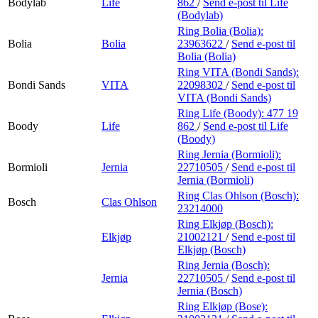
Bodylab
Life
862
/
Send e-post
til Life
(Bodylab)
Ring Bolia (Bolia):
Bolia
Bolia
23963622
/
Send e-post
til
Bolia (Bolia)
Ring VITA (Bondi Sands):
Bondi Sands
VITA
22098302
/
Send e-post
til
VITA (Bondi Sands)
Ring Life (Boody):
477 19
Boody
Life
862
/
Send e-post
til Life
(Boody)
Ring Jernia (Bormioli):
Bormioli
Jernia
22710505
/
Send e-post
til
Jernia (Bormioli)
Ring Clas Ohlson (Bosch):
Bosch
Clas Ohlson
23214000
Ring Elkjøp (Bosch):
Elkjøp
21002121
/
Send e-post
til
Elkjøp (Bosch)
Ring Jernia (Bosch):
Jernia
22710505
/
Send e-post
til
Jernia (Bosch)
Ring Elkjøp (Bose):