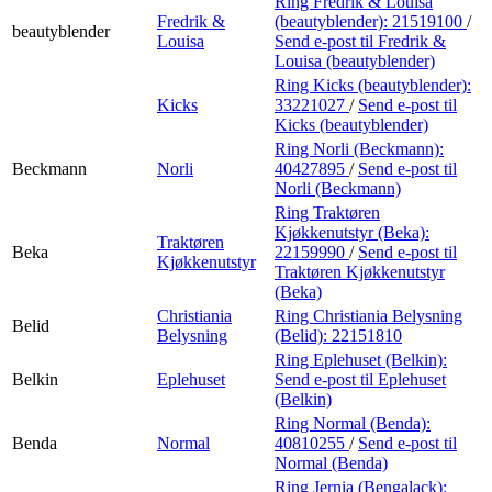
Ring Fredrik & Louisa
Fredrik &
(beautyblender):
21519100
/
beautyblender
Louisa
Send e-post
til Fredrik &
Louisa (beautyblender)
Ring Kicks (beautyblender):
Kicks
33221027
/
Send e-post
til
Kicks (beautyblender)
Ring Norli (Beckmann):
Beckmann
Norli
40427895
/
Send e-post
til
Norli (Beckmann)
Ring Traktøren
Kjøkkenutstyr (Beka):
Traktøren
Beka
22159990
/
Send e-post
til
Kjøkkenutstyr
Traktøren Kjøkkenutstyr
(Beka)
Christiania
Ring Christiania Belysning
Belid
Belysning
(Belid):
22151810
Ring Eplehuset (Belkin):
Belkin
Eplehuset
Send e-post
til Eplehuset
(Belkin)
Ring Normal (Benda):
Benda
Normal
40810255
/
Send e-post
til
Normal (Benda)
Ring Jernia (Bengalack):