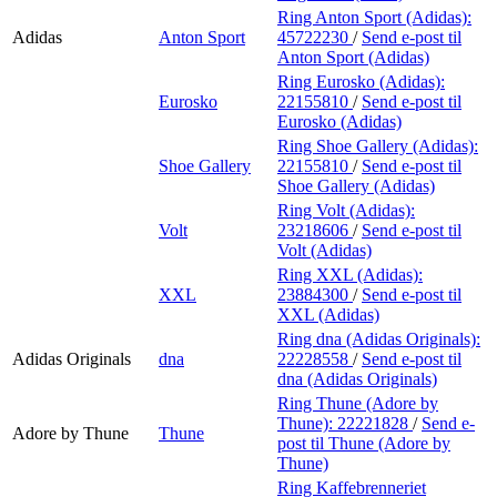
Ring Anton Sport (Adidas):
Adidas
Anton Sport
45722230
/
Send e-post
til
Anton Sport (Adidas)
Ring Eurosko (Adidas):
Eurosko
22155810
/
Send e-post
til
Eurosko (Adidas)
Ring Shoe Gallery (Adidas):
Shoe Gallery
22155810
/
Send e-post
til
Shoe Gallery (Adidas)
Ring Volt (Adidas):
Volt
23218606
/
Send e-post
til
Volt (Adidas)
Ring XXL (Adidas):
XXL
23884300
/
Send e-post
til
XXL (Adidas)
Ring dna (Adidas Originals):
Adidas Originals
dna
22228558
/
Send e-post
til
dna (Adidas Originals)
Ring Thune (Adore by
Thune):
22221828
/
Send e-
Adore by Thune
Thune
post
til Thune (Adore by
Thune)
Ring Kaffebrenneriet