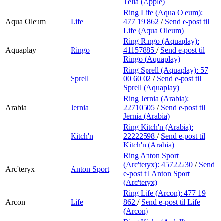
Telia (Apple)
Ring Life (Aqua Oleum):
Aqua Oleum
Life
477 19 862
/
Send e-post
til
Life (Aqua Oleum)
Ring Ringo (Aquaplay):
Aquaplay
Ringo
41157885
/
Send e-post
til
Ringo (Aquaplay)
Ring Sprell (Aquaplay):
57
Sprell
00 60 02
/
Send e-post
til
Sprell (Aquaplay)
Ring Jernia (Arabia):
Arabia
Jernia
22710505
/
Send e-post
til
Jernia (Arabia)
Ring Kitch'n (Arabia):
Kitch'n
22222598
/
Send e-post
til
Kitch'n (Arabia)
Ring Anton Sport
(Arc'teryx):
45722230
/
Send
Arc'teryx
Anton Sport
e-post
til Anton Sport
(Arc'teryx)
Ring Life (Arcon):
477 19
Arcon
Life
862
/
Send e-post
til Life
(Arcon)