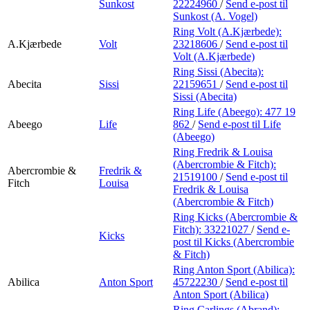
Sunkost
22224960
/
Send e-post
til
Sunkost (A. Vogel)
Ring Volt (A.Kjærbede):
A.Kjærbede
Volt
23218606
/
Send e-post
til
Volt (A.Kjærbede)
Ring Sissi (Abecita):
Abecita
Sissi
22159651
/
Send e-post
til
Sissi (Abecita)
Ring Life (Abeego):
477 19
Abeego
Life
862
/
Send e-post
til Life
(Abeego)
Ring Fredrik & Louisa
(Abercrombie & Fitch):
Abercrombie &
Fredrik &
21519100
/
Send e-post
til
Fitch
Louisa
Fredrik & Louisa
(Abercrombie & Fitch)
Ring Kicks (Abercrombie &
Fitch):
33221027
/
Send e-
Kicks
post
til Kicks (Abercrombie
& Fitch)
Ring Anton Sport (Abilica):
Abilica
Anton Sport
45722230
/
Send e-post
til
Anton Sport (Abilica)
Ring Carlings (Abrand):