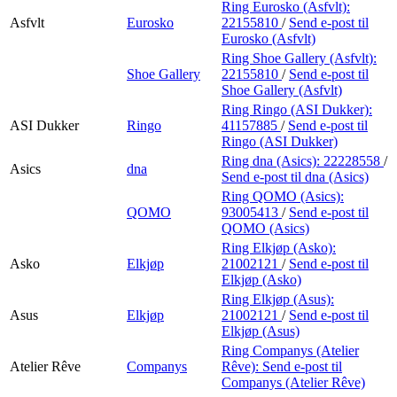
Ring Eurosko (Asfvlt):
Asfvlt
Eurosko
22155810
/
Send e-post
til
Eurosko (Asfvlt)
Ring Shoe Gallery (Asfvlt):
Shoe Gallery
22155810
/
Send e-post
til
Shoe Gallery (Asfvlt)
Ring Ringo (ASI Dukker):
ASI Dukker
Ringo
41157885
/
Send e-post
til
Ringo (ASI Dukker)
Ring dna (Asics):
22228558
/
Asics
dna
Send e-post
til dna (Asics)
Ring QOMO (Asics):
QOMO
93005413
/
Send e-post
til
QOMO (Asics)
Ring Elkjøp (Asko):
Asko
Elkjøp
21002121
/
Send e-post
til
Elkjøp (Asko)
Ring Elkjøp (Asus):
Asus
Elkjøp
21002121
/
Send e-post
til
Elkjøp (Asus)
Ring Companys (Atelier
Atelier Rêve
Companys
Rêve):
Send e-post
til
Companys (Atelier Rêve)