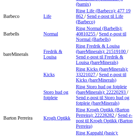
(bamix)
Ring Life (Barbeco):
477 19
Barbeco
Life
862
/
Send e-post
til Life
(Barbeco)
Ring Normal (Barbells):
Barbells
Normal
40810255
/
Send e-post
til
Normal (Barbells)
Ring Fredrik & Louisa
Fredrik &
(bareMinerals):
21519100
/
bareMinerals
Louisa
Send e-post
til Fredrik &
Louisa (bareMinerals)
Ring Kicks (bareMinerals):
Kicks
33221027
/
Send e-post
til
Kicks (bareMinerals)
Ring Storo hud og fotpleie
Storo hud og
(bareMinerals):
22220293
/
fotpleie
Send e-post
til Storo hud og
fotpleie (bareMinerals)
Ring Krogh Optikk (Barton
Perreira):
22228282
/
Send e-
Barton Perreira
Krogh Optikk
post
til Krogh Optikk (Barton
Perreira)
Ring Kappahl (basic):