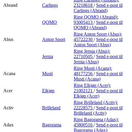
Abrand
Carlings
23218618
/
Send e-post
til
Carlings (Abrand)
Ring QOMO (Abrand):
QOMO
93005413
/
Send e-post
til
QOMO (Abrand)
Ring Anton Sport (Abus):
Abus
Anton Sport
45722230
/
Send e-post
til
Anton Sport (Abus)
Ring Jernia (Abus):
Jernia
22710505
/
Send e-post
til
Jernia (Abus)
Ring Musti (Acana):
Acana
Musti
48177256
/
Send e-post
til
Musti (Acana)
Ring Elkjøp (Acer):
Acer
Elkjøp
21002121
/
Send e-post
til
Elkjøp (Acer)
Ring Brilleland (Activ):
Activ
Brilleland
22228575
/
Send e-post
til
Brilleland (Activ)
Ring Bagorama (Adax):
Adax
Bagorama
45800516
/
Send e-post
til
Bagorama (Adax)