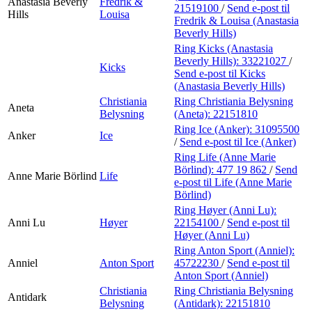
Anastasia Beverly
Fredrik &
21519100
/
Send e-post
til
Hills
Louisa
Fredrik & Louisa (Anastasia
Beverly Hills)
Ring Kicks (Anastasia
Beverly Hills):
33221027
/
Kicks
Send e-post
til Kicks
(Anastasia Beverly Hills)
Christiania
Ring Christiania Belysning
Aneta
Belysning
(Aneta):
22151810
Ring Ice (Anker):
31095500
Anker
Ice
/
Send e-post
til Ice (Anker)
Ring Life (Anne Marie
Börlind):
477 19 862
/
Send
Anne Marie Börlind
Life
e-post
til Life (Anne Marie
Börlind)
Ring Høyer (Anni Lu):
Anni Lu
Høyer
22154100
/
Send e-post
til
Høyer (Anni Lu)
Ring Anton Sport (Anniel):
Anniel
Anton Sport
45722230
/
Send e-post
til
Anton Sport (Anniel)
Christiania
Ring Christiania Belysning
Antidark
Belysning
(Antidark):
22151810