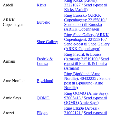
Ring Kicks (Ardell):
Ardell
Kicks
33221027
/
Send e-post
til
Kicks (Ardell)
Ring Eurosko (ARKK
ARKK
Copenhagen):
22155810
/
Eurosko
Copenhagen
Send e-post
til Eurosko
(ARKK Copenhagen)
Ring Shoe Gallery (ARKK
Copenhagen):
22155810
/
Shoe Gallery
Send e-post
til Shoe Gallery
(ARKK Copenhagen)
Ring Fredrik & Louisa
Fredrik &
(Armani):
21519100
/
Send
Armani
Louisa
e-post
til Fredrik & Louisa
(Armani)
Ring Bjørklund (Arne
Nordlie):
40432235
/
Send e-
Arne Nordlie
Bjørklund
post
til Bjørklund (Arne
Nordlie)
Ring QOMO (Arnie Says):
Arnie Says
QOMO
93005413
/
Send e-post
til
QOMO (Arnie Says)
Ring Elkjøp (Arozzi):
Arozzi
Elkjøp
21002121
/
Send e-post
til