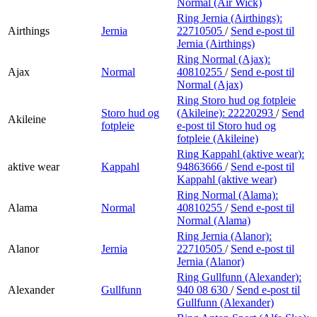
Normal (Air Wick)
Ring Jernia (Airthings):
Airthings
Jernia
22710505
/
Send e-post
til
Jernia (Airthings)
Ring Normal (Ajax):
Ajax
Normal
40810255
/
Send e-post
til
Normal (Ajax)
Ring Storo hud og fotpleie
Storo hud og
(Akileine):
22220293
/
Send
Akileine
fotpleie
e-post
til Storo hud og
fotpleie (Akileine)
Ring Kappahl (aktive wear):
aktive wear
Kappahl
94863666
/
Send e-post
til
Kappahl (aktive wear)
Ring Normal (Alama):
Alama
Normal
40810255
/
Send e-post
til
Normal (Alama)
Ring Jernia (Alanor):
Alanor
Jernia
22710505
/
Send e-post
til
Jernia (Alanor)
Ring Gullfunn (Alexander):
Alexander
Gullfunn
940 08 630
/
Send e-post
til
Gullfunn (Alexander)