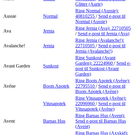
Glitter (Aurie)
Ring Normal (Aussie):
Aussie
Normal
40810255
/
Send e-post
til
Normal (Aussie)
Ring Jernia (Ava):
22710505
Ava
Jernia
/
Send e-post
til Jernia (Ava)
Ring Jernia (Avalanche!):
Avalanche!
Jernia
22710505
/
Send e-post
til
Jernia (Avalanche!)
Ring Sunkost (Avant
Garden):
22224960
/
Send e-
Avant Garden
Sunkost
post
til Sunkost (Avant
Garden)
Ring Boots Apotek (Avène):
Avène
Boots Apotek
22795510
/
Send e-post
til
Boots Apotek (Avène)
Ring Vitusapotek (Avène):
Vitusapotek
22096960
/
Send e-post
til
Vitusapotek (Avène)
Ring Barnas Hus (Avent):
Avent
Barnas Hus
Send e-post
til Barnas Hus
(Avent)
Ring Barnas Hus (Axxkid):