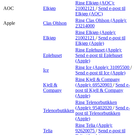
Ring Elkjøp (AOC):
AOC
Elkjøp
21002121
/
Send e-post
til
Elkjøp (AOC)
Ring Clas Ohlson (Apple):
Apple
Clas Ohlson
23214000
Ring Elkjøp (Apple):
Elkjøp
21002121
/
Send e-post
til
Elkjøp (Apple)
Ring Eplehuset (Apple):
Eplehuset
Send e-post
til Eplehuset
(Apple)
Ring Ice (Apple):
31095500
/
Ice
Send e-post
til Ice (Apple)
Ring Kjell & Company
Kjell &
(Apple):
69520903
/
Send e-
Company
post
til Kjell & Company
(Apple)
Ring Telenorbutikken
(Apple):
95402020
/
Send e-
Telenorbutikken
post
til Telenorbutikken
(Apple)
Ring Telia (Apple):
Telia
92620075
/
Send e-post
til