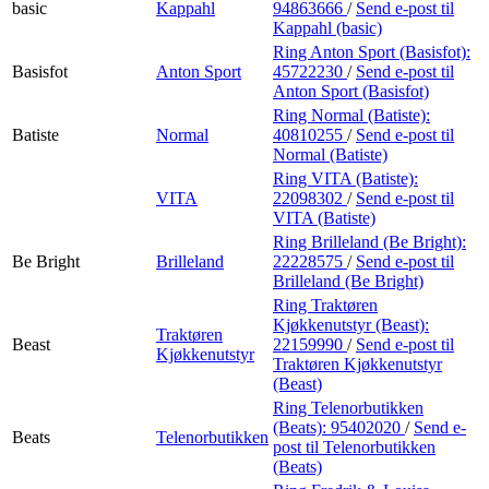
basic
Kappahl
94863666
/
Send e-post
til
Kappahl (basic)
Ring Anton Sport (Basisfot):
Basisfot
Anton Sport
45722230
/
Send e-post
til
Anton Sport (Basisfot)
Ring Normal (Batiste):
Batiste
Normal
40810255
/
Send e-post
til
Normal (Batiste)
Ring VITA (Batiste):
VITA
22098302
/
Send e-post
til
VITA (Batiste)
Ring Brilleland (Be Bright):
Be Bright
Brilleland
22228575
/
Send e-post
til
Brilleland (Be Bright)
Ring Traktøren
Kjøkkenutstyr (Beast):
Traktøren
Beast
22159990
/
Send e-post
til
Kjøkkenutstyr
Traktøren Kjøkkenutstyr
(Beast)
Ring Telenorbutikken
(Beats):
95402020
/
Send e-
Beats
Telenorbutikken
post
til Telenorbutikken
(Beats)