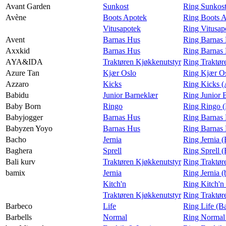
Avant Garden
Sunkost
Ring Sunkost
Avène
Boots Apotek
Ring Boots 
Vitusapotek
Ring Vitusap
Avent
Barnas Hus
Ring Barnas 
Axxkid
Barnas Hus
Ring Barnas
AYA&IDA
Traktøren Kjøkkenutstyr
Ring Traktø
Azure Tan
Kjær Oslo
Ring Kjær Os
Azzaro
Kicks
Ring Kicks (
Babidu
Junior Barneklær
Ring Junior 
Baby Born
Ringo
Ring Ringo 
Babyjogger
Barnas Hus
Ring Barnas 
Babyzen Yoyo
Barnas Hus
Ring Barnas
Bacho
Jernia
Ring Jernia 
Baghera
Sprell
Ring Sprell 
Bali kurv
Traktøren Kjøkkenutstyr
Ring Traktør
bamix
Jernia
Ring Jernia 
Kitch'n
Ring Kitch'n
Traktøren Kjøkkenutstyr
Ring Traktør
Barbeco
Life
Ring Life (B
Barbells
Normal
Ring Normal 