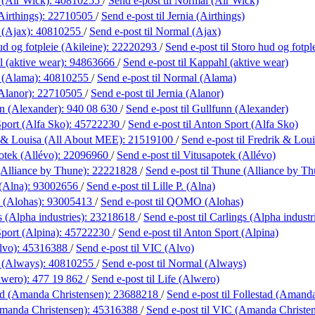
 (Air Wick):
40810255
/
Send e-post
til Normal (Air Wick)
Airthings):
22710505
/
Send e-post
til Jernia (Airthings)
 (Ajax):
40810255
/
Send e-post
til Normal (Ajax)
d og fotpleie (Akileine):
22220293
/
Send e-post
til Storo hud og fotpl
 (aktive wear):
94863666
/
Send e-post
til Kappahl (aktive wear)
 (Alama):
40810255
/
Send e-post
til Normal (Alama)
(Alanor):
22710505
/
Send e-post
til Jernia (Alanor)
n (Alexander):
940 08 630
/
Send e-post
til Gullfunn (Alexander)
port (Alfa Sko):
45722230
/
Send e-post
til Anton Sport (Alfa Sko)
 & Louisa (All About MEE):
21519100
/
Send e-post
til Fredrik & Lo
otek (Allévo):
22096960
/
Send e-post
til Vitusapotek (Allévo)
Alliance by Thune):
22221828
/
Send e-post
til Thune (Alliance by Th
 (Alna):
93002656
/
Send e-post
til Lille P. (Alna)
(Alohas):
93005413
/
Send e-post
til QOMO (Alohas)
 (Alpha industries):
23218618
/
Send e-post
til Carlings (Alpha industr
port (Alpina):
45722230
/
Send e-post
til Anton Sport (Alpina)
lvo):
45316388
/
Send e-post
til VIC (Alvo)
 (Always):
40810255
/
Send e-post
til Normal (Always)
lwero):
477 19 862
/
Send e-post
til Life (Alwero)
ad (Amanda Christensen):
23688218
/
Send e-post
til Follestad (Amand
manda Christensen):
45316388
/
Send e-post
til VIC (Amanda Christe