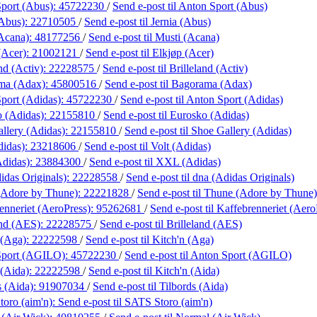
port (Abus):
45722230
/
Send e-post
til Anton Sport (Abus)
(Abus):
22710505
/
Send e-post
til Jernia (Abus)
Acana):
48177256
/
Send e-post
til Musti (Acana)
(Acer):
21002121
/
Send e-post
til Elkjøp (Acer)
nd (Activ):
22228575
/
Send e-post
til Brilleland (Activ)
ma (Adax):
45800516
/
Send e-post
til Bagorama (Adax)
port (Adidas):
45722230
/
Send e-post
til Anton Sport (Adidas)
 (Adidas):
22155810
/
Send e-post
til Eurosko (Adidas)
llery (Adidas):
22155810
/
Send e-post
til Shoe Gallery (Adidas)
didas):
23218606
/
Send e-post
til Volt (Adidas)
didas):
23884300
/
Send e-post
til XXL (Adidas)
idas Originals):
22228558
/
Send e-post
til dna (Adidas Originals)
(Adore by Thune):
22221828
/
Send e-post
til Thune (Adore by Thune)
enneriet (AeroPress):
95262681
/
Send e-post
til Kaffebrenneriet (Aero
and (AES):
22228575
/
Send e-post
til Brilleland (AES)
 (Aga):
22222598
/
Send e-post
til Kitch'n (Aga)
Sport (AGILO):
45722230
/
Send e-post
til Anton Sport (AGILO)
 (Aida):
22222598
/
Send e-post
til Kitch'n (Aida)
s (Aida):
91907034
/
Send e-post
til Tilbords (Aida)
oro (aim'n):
Send e-post
til SATS Storo (aim'n)