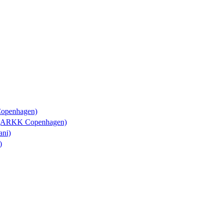
Copenhagen)
y (ARKK Copenhagen)
ani)
)