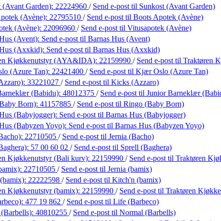
 (Avant Garden):
22224960
/
Send e-post
til Sunkost (Avant Garden)
Apotek (Avène):
22795510
/
Send e-post
til Boots Apotek (Avène)
otek (Avène):
22096960
/
Send e-post
til Vitusapotek (Avène)
Hus (Avent):
Send e-post
til Barnas Hus (Avent)
 Hus (Axxkid):
Send e-post
til Barnas Hus (Axxkid)
ren Kjøkkenutstyr (AYA&IDA):
22159990
/
Send e-post
til Traktøren
lo (Azure Tan):
22421400
/
Send e-post
til Kjær Oslo (Azure Tan)
Azzaro):
33221027
/
Send e-post
til Kicks (Azzaro)
Barneklær (Babidu):
48012375
/
Send e-post
til Junior Barneklær (Babi
(Baby Born):
41157885
/
Send e-post
til Ringo (Baby Born)
Hus (Babyjogger):
Send e-post
til Barnas Hus (Babyjogger)
 Hus (Babyzen Yoyo):
Send e-post
til Barnas Hus (Babyzen Yoyo)
(Bacho):
22710505
/
Send e-post
til Jernia (Bacho)
(Baghera):
57 00 60 02
/
Send e-post
til Sprell (Baghera)
en Kjøkkenutstyr (Bali kurv):
22159990
/
Send e-post
til Traktøren Kjø
(bamix):
22710505
/
Send e-post
til Jernia (bamix)
 (bamix):
22222598
/
Send e-post
til Kitch'n (bamix)
en Kjøkkenutstyr (bamix):
22159990
/
Send e-post
til Traktøren Kjøkke
arbeco):
477 19 862
/
Send e-post
til Life (Barbeco)
(Barbells):
40810255
/
Send e-post
til Normal (Barbells)