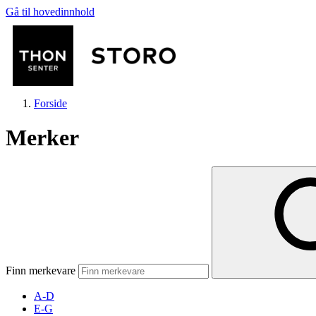
Gå til hovedinnhold
Forside
Merker
Butikker
Mat og drikke
Finn merkevare
Helse
A-D
E-G