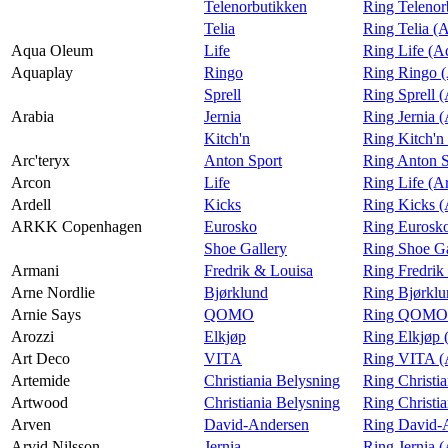
Telenorbutikken
Ring Telenor
Telia
Ring Telia (
Aqua Oleum
Life
Ring Life (
Aquaplay
Ringo
Ring Ringo 
Sprell
Ring Sprell 
Arabia
Jernia
Ring Jernia (
Kitch'n
Ring Kitch'n
Arc'teryx
Anton Sport
Ring Anton S
Arcon
Life
Ring Life (A
Ardell
Kicks
Ring Kicks (
ARKK Copenhagen
Eurosko
Ring Euros
Shoe Gallery
Ring Shoe G
Armani
Fredrik & Louisa
Ring Fredrik
Arne Nordlie
Bjørklund
Ring Bjørklu
Arnie Says
QOMO
Ring QOMO (
Arozzi
Elkjøp
Ring Elkjøp 
Art Deco
VITA
Ring VITA (
Artemide
Christiania Belysning
Ring Christi
Artwood
Christiania Belysning
Ring Christi
Arven
David-Andersen
Ring David-
Arvid Nilsson
Jernia
Ring Jernia (