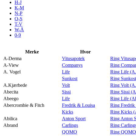
H-J
Aktiviteter
K-M
N-P
Q-S
T-V
Tilbud
W-Å
0-9
Merker
Merke
Hvor
A-Derma
Vitusapotek
Ring Vitusa
Inspirasjon
A-View
Companys
Ring Compan
A. Vogel
Life
Ring Life (A
Sunkost
Ring Sunkost
A.Kjærbede
Volt
Ring Volt (A
Abecita
Sissi
Ring Sissi (A
Søk
Abeego
Life
Ring Life (A
Abercrombie & Fitch
Fredrik & Louisa
Ring Fredrik
Kicks
Ring Kicks (
Abilica
Anton Sport
Ring Anton S
Abrand
Carlings
Ring Carling
Åpningstider
QOMO
Ring QOMO 