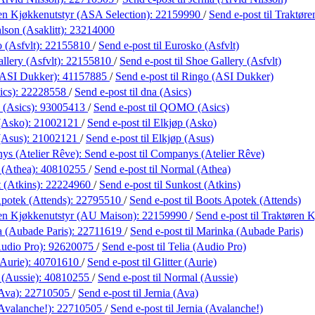
en Kjøkkenutstyr (ASA Selection):
22159990
/
Send e-post
til Traktør
lson (Asaklitt):
23214000
 (Asfvlt):
22155810
/
Send e-post
til Eurosko (Asfvlt)
llery (Asfvlt):
22155810
/
Send e-post
til Shoe Gallery (Asfvlt)
(ASI Dukker):
41157885
/
Send e-post
til Ringo (ASI Dukker)
ics):
22228558
/
Send e-post
til dna (Asics)
(Asics):
93005413
/
Send e-post
til QOMO (Asics)
(Asko):
21002121
/
Send e-post
til Elkjøp (Asko)
(Asus):
21002121
/
Send e-post
til Elkjøp (Asus)
s (Atelier Rêve):
Send e-post
til Companys (Atelier Rêve)
 (Athea):
40810255
/
Send e-post
til Normal (Athea)
 (Atkins):
22224960
/
Send e-post
til Sunkost (Atkins)
potek (Attends):
22795510
/
Send e-post
til Boots Apotek (Attends)
en Kjøkkenutstyr (AU Maison):
22159990
/
Send e-post
til Traktøren
 (Aubade Paris):
22711619
/
Send e-post
til Marinka (Aubade Paris)
Audio Pro):
92620075
/
Send e-post
til Telia (Audio Pro)
(Aurie):
40701610
/
Send e-post
til Glitter (Aurie)
(Aussie):
40810255
/
Send e-post
til Normal (Aussie)
(Ava):
22710505
/
Send e-post
til Jernia (Ava)
(Avalanche!):
22710505
/
Send e-post
til Jernia (Avalanche!)