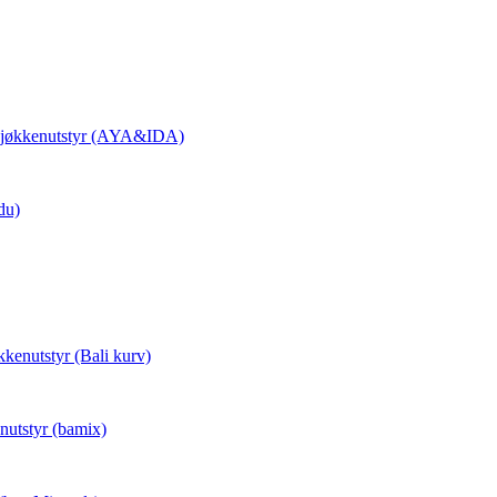
 Kjøkkenutstyr (AYA&IDA)
du)
kkenutstyr (Bali kurv)
nutstyr (bamix)