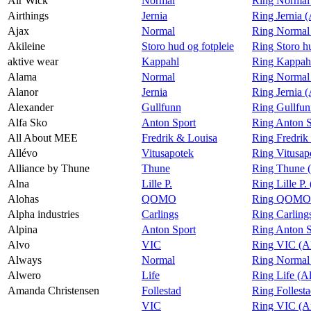
Air Wick
Normal
Ring Normal
Airthings
Jernia
Ring Jernia (
Ajax
Normal
Ring Normal
Akileine
Storo hud og fotpleie
Ring Storo hu
aktive wear
Kappahl
Ring Kappahl
Alama
Normal
Ring Normal
Alanor
Jernia
Ring Jernia 
Alexander
Gullfunn
Ring Gullfun
Alfa Sko
Anton Sport
Ring Anton S
All About MEE
Fredrik & Louisa
Ring Fredrik
Allévo
Vitusapotek
Ring Vitusap
Alliance by Thune
Thune
Ring Thune (
Alna
Lille P.
Ring Lille P.
Alohas
QOMO
Ring QOMO 
Alpha industries
Carlings
Ring Carlings
Alpina
Anton Sport
Ring Anton S
Alvo
VIC
Ring VIC (A
Always
Normal
Ring Normal
Alwero
Life
Ring Life (A
Amanda Christensen
Follestad
Ring Follest
VIC
Ring VIC (A