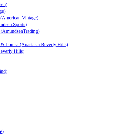
sen)
ge)
n (American Vintage)
undsen Sports)
t (AmundsenTrading)
k & Louisa (Anastasia Beverly Hills)
everly Hills)
ind)
e)