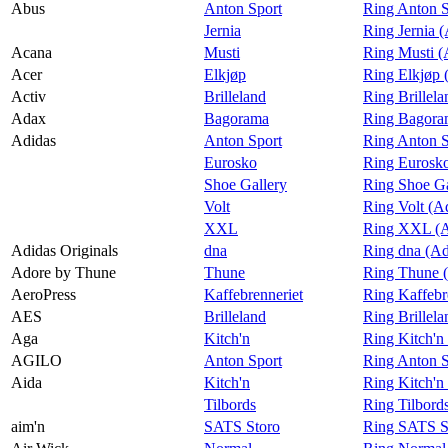
Praktisk informasjon
Abus
Anton Sport
Ring Anton S
Jernia
Ring Jernia 
Ledige stillinger
Acana
Musti
Ring Musti (
Acer
Elkjøp
Ring Elkjøp 
Magasin
Activ
Brilleland
Ring Brillela
Gavekort
Adax
Bagorama
Ring Bagora
Adidas
Anton Sport
Ring Anton S
Finn frem
Eurosko
Ring Eurosko
Shoe Gallery
Ring Shoe Ga
Volt
Ring Volt (A
XXL
Ring XXL (A
Adidas Originals
dna
Ring dna (Ad
Adore by Thune
Thune
Ring Thune 
AeroPress
Kaffebrenneriet
Ring Kaffebr
AES
Brilleland
Ring Brillel
Aga
Kitch'n
Ring Kitch'n
AGILO
Anton Sport
Ring Anton 
Aida
Kitch'n
Ring Kitch'n
Tilbords
Ring Tilbord
aim'n
SATS Storo
Ring SATS St