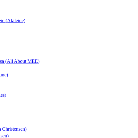
eie (Akileine)
uisa (All About MEE)
une)
ies)
a Christensen)
nsen)