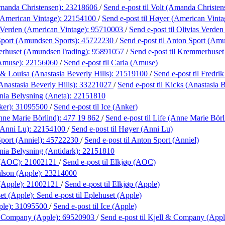
manda Christensen):
23218606
/
Send e-post
til Volt (Amanda Christen
American Vintage):
22154100
/
Send e-post
til Høyer (American Vinta
 Verden (American Vintage):
95710003
/
Send e-post
til Olivias Verde
port (Amundsen Sports):
45722230
/
Send e-post
til Anton Sport (Am
rhuset (AmundsenTrading):
95891057
/
Send e-post
til Kremmerhuse
(Amuse):
22156060
/
Send e-post
til Carla (Amuse)
 & Louisa (Anastasia Beverly Hills):
21519100
/
Send e-post
til Fredri
Anastasia Beverly Hills):
33221027
/
Send e-post
til Kicks (Anastasia B
ania Belysning (Aneta):
22151810
ker):
31095500
/
Send e-post
til Ice (Anker)
nne Marie Börlind):
477 19 862
/
Send e-post
til Life (Anne Marie Börl
(Anni Lu):
22154100
/
Send e-post
til Høyer (Anni Lu)
port (Anniel):
45722230
/
Send e-post
til Anton Sport (Anniel)
ania Belysning (Antidark):
22151810
 (AOC):
21002121
/
Send e-post
til Elkjøp (AOC)
lson (Apple):
23214000
(Apple):
21002121
/
Send e-post
til Elkjøp (Apple)
et (Apple):
Send e-post
til Eplehuset (Apple)
ple):
31095500
/
Send e-post
til Ice (Apple)
& Company (Apple):
69520903
/
Send e-post
til Kjell & Company (Appl