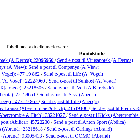
Tabell med aktuelle merkevarer
Kontaktinfo
potek (A-Derma):
22096960
/
Send e-post
til Vitusapotek (A-Derma)
ys (A-View):
Send e-post
til Companys (A-View)
. Vogel):
477 19 862
/
Send e-post
til Life (A. Vogel)
 (A. Vogel):
22224960
/
Send e-post
til Sunkost (A. Vogel)
.Kjærbede):
23218606
/
Send e-post
til Volt (A.Kjærbede)
becita):
22159651
/
Send e-post
til Sissi (Abecita)
beego):
477 19 862
/
Send e-post
til Life (Abeego)
 & Louisa (Abercrombie & Fitch):
21519100
/
Send e-post
til Fredrik
Abercrombie & Fitch):
33221027
/
Send e-post
til Kicks (Abercrombie 
port (Abilica):
45722230
/
Send e-post
til Anton Sport (Abilica)
s (Abrand):
23218618
/
Send e-post
til Carlings (Abrand)
(Abrand):
93005413
/
Send e-post
til QOMO (Abrand)