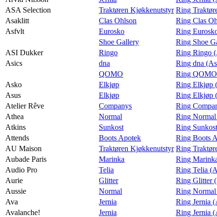
ASA Selection
Traktøren Kjøkkenutstyr
Ring Traktør
Asaklitt
Clas Ohlson
Ring Clas Oh
Asfvlt
Eurosko
Ring Eurosko
Shoe Gallery
Ring Shoe Ga
ASI Dukker
Ringo
Ring Ringo 
Asics
dna
Ring dna (As
QOMO
Ring QOMO 
Asko
Elkjøp
Ring Elkjøp 
Asus
Elkjøp
Ring Elkjøp 
Atelier Rêve
Companys
Ring Company
Athea
Normal
Ring Normal
Atkins
Sunkost
Ring Sunkost
Attends
Boots Apotek
Ring Boots A
AU Maison
Traktøren Kjøkkenutstyr
Ring Traktør
Aubade Paris
Marinka
Ring Marinka
Audio Pro
Telia
Ring Telia (
Aurie
Glitter
Ring Glitter 
Aussie
Normal
Ring Normal 
Ava
Jernia
Ring Jernia 
Avalanche!
Jernia
Ring Jernia 