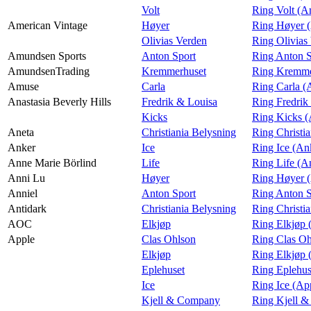
Volt
Ring Volt (A
American Vintage
Høyer
Ring Høyer (
Olivias Verden
Ring Olivias
Amundsen Sports
Anton Sport
Ring Anton S
AmundsenTrading
Kremmerhuset
Ring Kremme
Amuse
Carla
Ring Carla 
Anastasia Beverly Hills
Fredrik & Louisa
Ring Fredrik
Kicks
Ring Kicks (
Aneta
Christiania Belysning
Ring Christi
Anker
Ice
Ring Ice (An
Anne Marie Börlind
Life
Ring Life (A
Anni Lu
Høyer
Ring Høyer 
Anniel
Anton Sport
Ring Anton S
Antidark
Christiania Belysning
Ring Christi
AOC
Elkjøp
Ring Elkjøp
Apple
Clas Ohlson
Ring Clas Oh
Elkjøp
Ring Elkjøp 
Eplehuset
Ring Eplehus
Ice
Ring Ice (Ap
Kjell & Company
Ring Kjell 