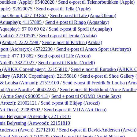
butikken (Apple):
95402020
/
Send e-post
til Telenorbutikken (Apple)
Apple):
92620075
/
Send e-post
til Telia (Apple)
Aqua Oleum):
477 19 862
/
Send e-post
til Life (Aqua Oleum)
(Aquaplay):
41157885
/
Send e-post
til Ringo (Aquaplay)
(Aquaplay):
57 00 60 02
/
Send e-post
til Sprell (Aquaplay)
Arabia):
22710505
/
Send e-post
til Jernia (Arabia)
 (Arabia):
22222598
/
Send e-post
til Kitch'n (Arabia)
port (Arc'teryx):
45722230
/
Send e-post
til Anton Sport (Arc'teryx)
rcon):
477 19 862
/
Send e-post
til Life (Arcon)
Ardell):
33221027
/
Send e-post
til Kicks (Ardell)
ko (ARKK Copenhagen):
22155810
/
Send e-post
til Eurosko (ARKK 
allery (ARKK Copenhagen):
22155810
/
Send e-post
til Shoe Galler
 & Louisa (Armani):
21519100
/
Send e-post
til Fredrik & Louisa (Arm
nd (Arne Nordlie):
40432235
/
Send e-post
til Bjørklund (Arne Nordlie
Arnie Says):
93005413
/
Send e-post
til QOMO (Arnie Says)
(Arozzi):
21002121
/
Send e-post
til Elkjøp (Arozzi)
Art Deco):
22098302
/
Send e-post
til VITA (Art Deco)
ania Belysning (Artemide):
22151810
ania Belysning (Artwood):
22151810
Andersen (Arven):
22712101
/
Send e-post
til David-Andersen (Arven)
Arvid Nilsson):
22710505
/
Send e-post
til Jernia (Arvid Nilsson)