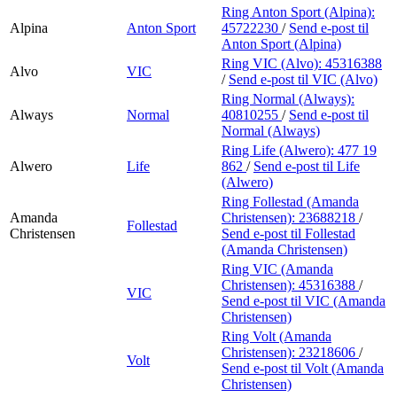
Ring Anton Sport (Alpina):
Alpina
Anton Sport
45722230
/
Send e-post
til
Anton Sport (Alpina)
Ring VIC (Alvo):
45316388
Alvo
VIC
/
Send e-post
til VIC (Alvo)
Ring Normal (Always):
Always
Normal
40810255
/
Send e-post
til
Normal (Always)
Ring Life (Alwero):
477 19
Alwero
Life
862
/
Send e-post
til Life
(Alwero)
Ring Follestad (Amanda
Amanda
Christensen):
23688218
/
Follestad
Christensen
Send e-post
til Follestad
(Amanda Christensen)
Ring VIC (Amanda
Christensen):
45316388
/
VIC
Send e-post
til VIC (Amanda
Christensen)
Ring Volt (Amanda
Christensen):
23218606
/
Volt
Send e-post
til Volt (Amanda
Christensen)