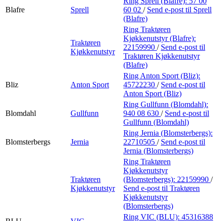
Ring Sprell (Blafre):
57 00
Blafre
Sprell
60 02
/
Send e-post
til Sprell
(Blafre)
Ring Traktøren
Kjøkkenutstyr (Blafre):
Traktøren
22159990
/
Send e-post
til
Kjøkkenutstyr
Traktøren Kjøkkenutstyr
(Blafre)
Ring Anton Sport (Bliz):
Bliz
Anton Sport
45722230
/
Send e-post
til
Anton Sport (Bliz)
Ring Gullfunn (Blomdahl):
Blomdahl
Gullfunn
940 08 630
/
Send e-post
til
Gullfunn (Blomdahl)
Ring Jernia (Blomsterbergs):
Blomsterbergs
Jernia
22710505
/
Send e-post
til
Jernia (Blomsterbergs)
Ring Traktøren
Kjøkkenutstyr
Traktøren
(Blomsterbergs):
22159990
/
Kjøkkenutstyr
Send e-post
til Traktøren
Kjøkkenutstyr
(Blomsterbergs)
Ring VIC (BLU):
45316388