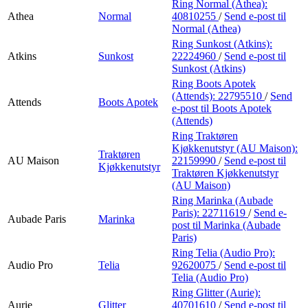
Ring Normal (Athea):
Athea
Normal
40810255
/
Send e-post
til
Normal (Athea)
Ring Sunkost (Atkins):
Atkins
Sunkost
22224960
/
Send e-post
til
Sunkost (Atkins)
Ring Boots Apotek
(Attends):
22795510
/
Send
Attends
Boots Apotek
e-post
til Boots Apotek
(Attends)
Ring Traktøren
Kjøkkenutstyr (AU Maison):
Traktøren
AU Maison
22159990
/
Send e-post
til
Kjøkkenutstyr
Traktøren Kjøkkenutstyr
(AU Maison)
Ring Marinka (Aubade
Paris):
22711619
/
Send e-
Aubade Paris
Marinka
post
til Marinka (Aubade
Paris)
Ring Telia (Audio Pro):
Audio Pro
Telia
92620075
/
Send e-post
til
Telia (Audio Pro)
Ring Glitter (Aurie):
Aurie
Glitter
40701610
/
Send e-post
til