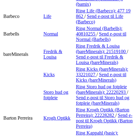
(bamix)
Ring Life (Barbeco):
477 19
Barbeco
Life
862
/
Send e-post
til Life
(Barbeco)
Ring Normal (Barbells):
Barbells
Normal
40810255
/
Send e-post
til
Normal (Barbells)
Ring Fredrik & Louisa
Fredrik &
(bareMinerals):
21519100
/
bareMinerals
Louisa
Send e-post
til Fredrik &
Louisa (bareMinerals)
Ring Kicks (bareMinerals):
Kicks
33221027
/
Send e-post
til
Kicks (bareMinerals)
Ring Storo hud og fotpleie
Storo hud og
(bareMinerals):
22220293
/
fotpleie
Send e-post
til Storo hud og
fotpleie (bareMinerals)
Ring Krogh Optikk (Barton
Perreira):
22228282
/
Send e-
Barton Perreira
Krogh Optikk
post
til Krogh Optikk (Barton
Perreira)
Ring Kappahl (basic):