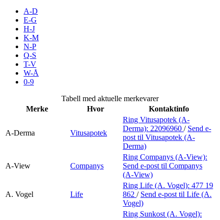
Merker
A-D
E-G
H-J
Inspirasjon
K-M
N-P
Q-S
T-V
Søk
W-Å
0-9
Tabell med aktuelle merkevarer
Merke
Hvor
Kontaktinfo
Åpningstider
Ring Vitusapotek (A-
Derma):
22096960
/
Send e-
Praktisk informasjon
A-Derma
Vitusapotek
post
til Vitusapotek (A-
Derma)
Ledige stillinger
Ring Companys (A-View):
A-View
Companys
Send e-post
til Companys
Magasin
(A-View)
Ring Life (A. Vogel):
477 19
Gavekort
A. Vogel
Life
862
/
Send e-post
til Life (A.
Vogel)
Finn frem
Ring Sunkost (A. Vogel):