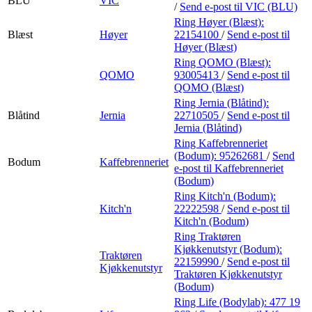
BLU
VIC
/
Send e-post
til VIC (BLU)
Ring Høyer (Blæst):
Blæst
Høyer
22154100
/
Send e-post
til
Høyer (Blæst)
Ring QOMO (Blæst):
QOMO
93005413
/
Send e-post
til
QOMO (Blæst)
Ring Jernia (Blåtind):
Blåtind
Jernia
22710505
/
Send e-post
til
Jernia (Blåtind)
Ring Kaffebrenneriet
(Bodum):
95262681
/
Send
Bodum
Kaffebrenneriet
e-post
til Kaffebrenneriet
(Bodum)
Ring Kitch'n (Bodum):
Kitch'n
22222598
/
Send e-post
til
Kitch'n (Bodum)
Ring Traktøren
Kjøkkenutstyr (Bodum):
Traktøren
22159990
/
Send e-post
til
Kjøkkenutstyr
Traktøren Kjøkkenutstyr
(Bodum)
Ring Life (Bodylab):
477 19