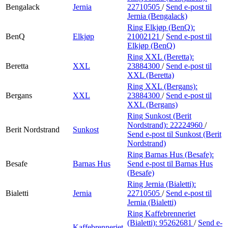
Bengalack
Jernia
22710505
/
Send e-post
til
Jernia (Bengalack)
Ring Elkjøp (BenQ):
BenQ
Elkjøp
21002121
/
Send e-post
til
Elkjøp (BenQ)
Ring XXL (Beretta):
Beretta
XXL
23884300
/
Send e-post
til
XXL (Beretta)
Ring XXL (Bergans):
Bergans
XXL
23884300
/
Send e-post
til
XXL (Bergans)
Ring Sunkost (Berit
Nordstrand):
22224960
/
Berit Nordstrand
Sunkost
Send e-post
til Sunkost (Berit
Nordstrand)
Ring Barnas Hus (Besafe):
Besafe
Barnas Hus
Send e-post
til Barnas Hus
(Besafe)
Ring Jernia (Bialetti):
Bialetti
Jernia
22710505
/
Send e-post
til
Jernia (Bialetti)
Ring Kaffebrenneriet
(Bialetti):
95262681
/
Send e-
Kaffebrenneriet