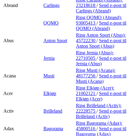
Abrand
Carlings
23218618
/
Send e-post
til
Carlings (Abrand)
Ring QOMO (Abrand):
QOMO
93005413
/
Send e-post
til
QOMO (Abrand)
Ring Anton Sport (Abus):
Abus
Anton Sport
45722230
/
Send e-post
til
Anton Sport (Abus)
Ring Jernia (Abus):
Jernia
22710505
/
Send e-post
til
Jernia (Abus)
Ring Musti (Acana):
Acana
Musti
48177256
/
Send e-post
til
Musti (Acana)
Ring Elkjøp (Acer):
Acer
Elkjøp
21002121
/
Send e-post
til
Elkjøp (Acer)
Ring Brilleland (Activ):
Activ
Brilleland
22228575
/
Send e-post
til
Brilleland (Activ)
Ring Bagorama (Adax):
Adax
Bagorama
45800516
/
Send e-post
til
Bagorama (Adax)