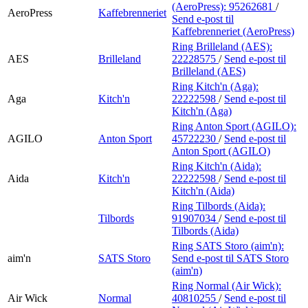
(AeroPress):
95262681
/
AeroPress
Kaffebrenneriet
Send e-post
til
Kaffebrenneriet (AeroPress)
Ring Brilleland (AES):
AES
Brilleland
22228575
/
Send e-post
til
Brilleland (AES)
Ring Kitch'n (Aga):
Aga
Kitch'n
22222598
/
Send e-post
til
Kitch'n (Aga)
Ring Anton Sport (AGILO):
AGILO
Anton Sport
45722230
/
Send e-post
til
Anton Sport (AGILO)
Ring Kitch'n (Aida):
Aida
Kitch'n
22222598
/
Send e-post
til
Kitch'n (Aida)
Ring Tilbords (Aida):
Tilbords
91907034
/
Send e-post
til
Tilbords (Aida)
Ring SATS Storo (aim'n):
aim'n
SATS Storo
Send e-post
til SATS Storo
(aim'n)
Ring Normal (Air Wick):
Air Wick
Normal
40810255
/
Send e-post
til