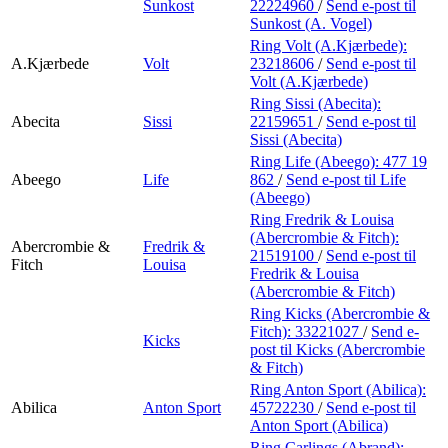
Sunkost
22224960
/
Send e-post
til
Sunkost (A. Vogel)
Ring Volt (A.Kjærbede):
A.Kjærbede
Volt
23218606
/
Send e-post
til
Volt (A.Kjærbede)
Ring Sissi (Abecita):
Abecita
Sissi
22159651
/
Send e-post
til
Sissi (Abecita)
Ring Life (Abeego):
477 19
Abeego
Life
862
/
Send e-post
til Life
(Abeego)
Ring Fredrik & Louisa
(Abercrombie & Fitch):
Abercrombie &
Fredrik &
21519100
/
Send e-post
til
Fitch
Louisa
Fredrik & Louisa
(Abercrombie & Fitch)
Ring Kicks (Abercrombie &
Fitch):
33221027
/
Send e-
Kicks
post
til Kicks (Abercrombie
& Fitch)
Ring Anton Sport (Abilica):
Abilica
Anton Sport
45722230
/
Send e-post
til
Anton Sport (Abilica)
Ring Carlings (Abrand):