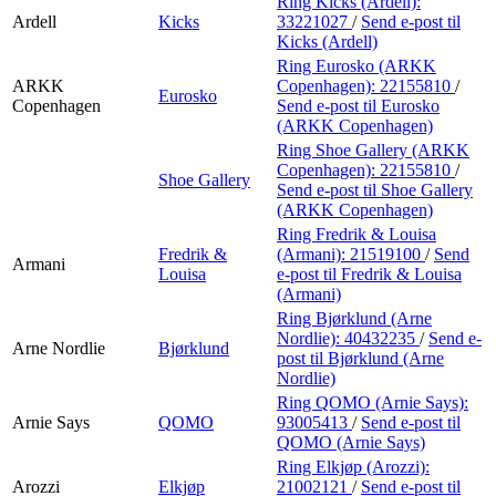
Ring Kicks (Ardell):
Ardell
Kicks
33221027
/
Send e-post
til
Kicks (Ardell)
Ring Eurosko (ARKK
ARKK
Copenhagen):
22155810
/
Eurosko
Copenhagen
Send e-post
til Eurosko
(ARKK Copenhagen)
Ring Shoe Gallery (ARKK
Copenhagen):
22155810
/
Shoe Gallery
Send e-post
til Shoe Gallery
(ARKK Copenhagen)
Ring Fredrik & Louisa
Fredrik &
(Armani):
21519100
/
Send
Armani
Louisa
e-post
til Fredrik & Louisa
(Armani)
Ring Bjørklund (Arne
Nordlie):
40432235
/
Send e-
Arne Nordlie
Bjørklund
post
til Bjørklund (Arne
Nordlie)
Ring QOMO (Arnie Says):
Arnie Says
QOMO
93005413
/
Send e-post
til
QOMO (Arnie Says)
Ring Elkjøp (Arozzi):
Arozzi
Elkjøp
21002121
/
Send e-post
til