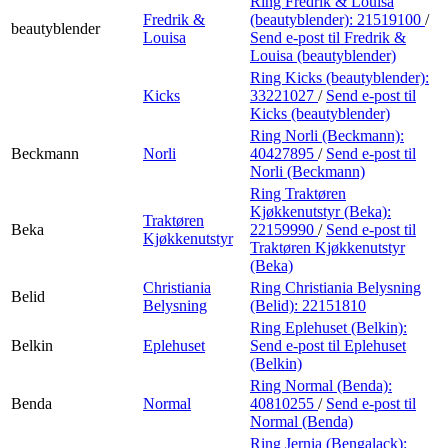
Ring Fredrik & Louisa
Fredrik &
(beautyblender):
21519100
/
beautyblender
Louisa
Send e-post
til Fredrik &
Louisa (beautyblender)
Ring Kicks (beautyblender):
Kicks
33221027
/
Send e-post
til
Kicks (beautyblender)
Ring Norli (Beckmann):
Beckmann
Norli
40427895
/
Send e-post
til
Norli (Beckmann)
Ring Traktøren
Kjøkkenutstyr (Beka):
Traktøren
Beka
22159990
/
Send e-post
til
Kjøkkenutstyr
Traktøren Kjøkkenutstyr
(Beka)
Christiania
Ring Christiania Belysning
Belid
Belysning
(Belid):
22151810
Ring Eplehuset (Belkin):
Belkin
Eplehuset
Send e-post
til Eplehuset
(Belkin)
Ring Normal (Benda):
Benda
Normal
40810255
/
Send e-post
til
Normal (Benda)
Ring Jernia (Bengalack):