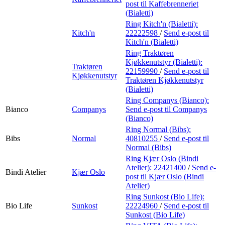
post
til Kaffebrenneriet
(Bialetti)
Ring Kitch'n (Bialetti):
Kitch'n
22222598
/
Send e-post
til
Kitch'n (Bialetti)
Ring Traktøren
Kjøkkenutstyr (Bialetti):
Traktøren
22159990
/
Send e-post
til
Kjøkkenutstyr
Traktøren Kjøkkenutstyr
(Bialetti)
Ring Companys (Bianco):
Bianco
Companys
Send e-post
til Companys
(Bianco)
Ring Normal (Bibs):
Bibs
Normal
40810255
/
Send e-post
til
Normal (Bibs)
Ring Kjær Oslo (Bindi
Atelier):
22421400
/
Send e-
Bindi Atelier
Kjær Oslo
post
til Kjær Oslo (Bindi
Atelier)
Ring Sunkost (Bio Life):
Bio Life
Sunkost
22224960
/
Send e-post
til
Sunkost (Bio Life)