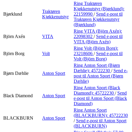
Ring Traktøren
Kjøkkenutstyr (Bjørklund):
Traktøren
Bjørklund
22159990
/
Send e-post
til
Kjøkkenutstyr
Traktøren Kjøkkenutstyr
(Bjørklund)
Ring VITA (Björn Axén):
Björn Axén
VITA
22098302
/
Send e-post
til
VITA (Björn Axén)
Ring Volt (Björn Borg):
Björn Borg
Volt
23218606
/
Send e-post
til
Volt (Björn Borg)
Ring Anton Sport (Bjørn
Dæhlie):
45722230
/
Send e-
Bjørn Dæhlie
Anton Sport
post
til Anton Sport (Bjørn
Dæhlie)
Ring Anton Sport (Black
Diamond):
45722230
/
Send
Black Diamond
Anton Sport
e-post
til Anton Sport (Black
Diamond)
Ring Anton Sport
(BLACKBURN):
45722230
BLACKBURN
Anton Sport
/
Send e-post
til Anton Sport
(BLACKBURN)