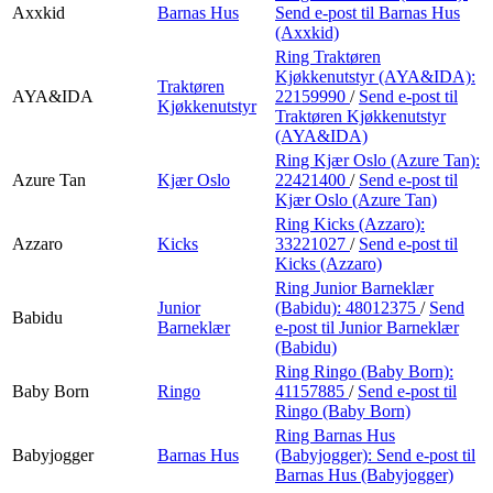
Axxkid
Barnas Hus
Send e-post
til Barnas Hus
(Axxkid)
Ring Traktøren
Kjøkkenutstyr (AYA&IDA):
Traktøren
AYA&IDA
22159990
/
Send e-post
til
Kjøkkenutstyr
Traktøren Kjøkkenutstyr
(AYA&IDA)
Ring Kjær Oslo (Azure Tan):
Azure Tan
Kjær Oslo
22421400
/
Send e-post
til
Kjær Oslo (Azure Tan)
Ring Kicks (Azzaro):
Azzaro
Kicks
33221027
/
Send e-post
til
Kicks (Azzaro)
Ring Junior Barneklær
Junior
(Babidu):
48012375
/
Send
Babidu
Barneklær
e-post
til Junior Barneklær
(Babidu)
Ring Ringo (Baby Born):
Baby Born
Ringo
41157885
/
Send e-post
til
Ringo (Baby Born)
Ring Barnas Hus
Babyjogger
Barnas Hus
(Babyjogger):
Send e-post
til
Barnas Hus (Babyjogger)