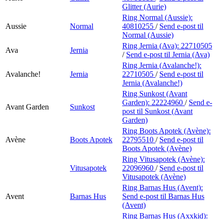
Glitter (Aurie)
Ring Normal (Aussie):
Aussie
Normal
40810255
/
Send e-post
til
Normal (Aussie)
Ring Jernia (Ava):
22710505
Ava
Jernia
/
Send e-post
til Jernia (Ava)
Ring Jernia (Avalanche!):
Avalanche!
Jernia
22710505
/
Send e-post
til
Jernia (Avalanche!)
Ring Sunkost (Avant
Garden):
22224960
/
Send e-
Avant Garden
Sunkost
post
til Sunkost (Avant
Garden)
Ring Boots Apotek (Avène):
Avène
Boots Apotek
22795510
/
Send e-post
til
Boots Apotek (Avène)
Ring Vitusapotek (Avène):
Vitusapotek
22096960
/
Send e-post
til
Vitusapotek (Avène)
Ring Barnas Hus (Avent):
Avent
Barnas Hus
Send e-post
til Barnas Hus
(Avent)
Ring Barnas Hus (Axxkid):