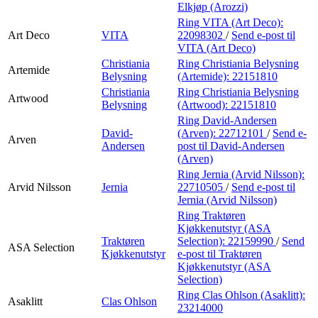
Elkjøp (Arozzi)
Ring VITA (Art Deco):
Art Deco
VITA
22098302
/
Send e-post
til
VITA (Art Deco)
Christiania
Ring Christiania Belysning
Artemide
Belysning
(Artemide):
22151810
Christiania
Ring Christiania Belysning
Artwood
Belysning
(Artwood):
22151810
Ring David-Andersen
David-
(Arven):
22712101
/
Send e-
Arven
Andersen
post
til David-Andersen
(Arven)
Ring Jernia (Arvid Nilsson):
Arvid Nilsson
Jernia
22710505
/
Send e-post
til
Jernia (Arvid Nilsson)
Ring Traktøren
Kjøkkenutstyr (ASA
Traktøren
Selection):
22159990
/
Send
ASA Selection
Kjøkkenutstyr
e-post
til Traktøren
Kjøkkenutstyr (ASA
Selection)
Ring Clas Ohlson (Asaklitt):
Asaklitt
Clas Ohlson
23214000