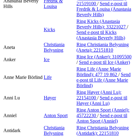
Anastasia Beverly
Fredrik &
21519100
/
Send e-post
til
Hills
Louisa
Fredrik & Louisa (Anastasia
Beverly Hills)
Ring Kicks (Anastasia
Beverly Hills):
33221027
/
Kicks
Send e-post
til Kicks
(Anastasia Beverly Hills)
Christiania
Ring Christiania Belysning
Aneta
Belysning
(Aneta):
22151810
Ring Ice (Anker):
31095500
Anker
Ice
/
Send e-post
til Ice (Anker)
Ring Life (Anne Marie
Börlind):
477 19 862
/
Send
Anne Marie Börlind
Life
e-post
til Life (Anne Marie
Börlind)
Ring Høyer (Anni Lu):
Anni Lu
Høyer
22154100
/
Send e-post
til
Høyer (Anni Lu)
Ring Anton Sport (Anniel):
Anniel
Anton Sport
45722230
/
Send e-post
til
Anton Sport (Anniel)
Christiania
Ring Christiania Belysning
Antidark
Belysning
(Antidark):
22151810