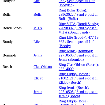
Bodylab
Life
862
/
Send e-post
til Life
(Bodylab)
Ring Bolia (Bolia):
Bolia
Bolia
23963622
/
Send e-post
til
Bolia (Bolia)
Ring VITA (Bondi Sands):
Bondi Sands
VITA
22098302
/
Send e-post
til
VITA (Bondi Sands)
Ring Life (Boody):
477 19
Boody
Life
862
/
Send e-post
til Life
(Boody)
Ring Jernia (Bormioli):
Bormioli
Jernia
22710505
/
Send e-post
til
Jernia (Bormioli)
Ring Clas Ohlson (Bosch):
Bosch
Clas Ohlson
23214000
Ring Elkjøp (Bosch):
Elkjøp
21002121
/
Send e-post
til
Elkjøp (Bosch)
Ring Jernia (Bosch):
Jernia
22710505
/
Send e-post
til
Jernia (Bosch)
Ring Elkjøp (Bose):