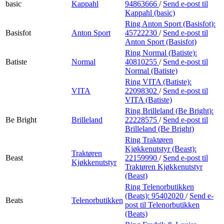
basic
Kappahl
94863666
/
Send e-post
til
Kappahl (basic)
Ring Anton Sport (Basisfot):
Basisfot
Anton Sport
45722230
/
Send e-post
til
Anton Sport (Basisfot)
Ring Normal (Batiste):
Batiste
Normal
40810255
/
Send e-post
til
Normal (Batiste)
Ring VITA (Batiste):
VITA
22098302
/
Send e-post
til
VITA (Batiste)
Ring Brilleland (Be Bright):
Be Bright
Brilleland
22228575
/
Send e-post
til
Brilleland (Be Bright)
Ring Traktøren
Kjøkkenutstyr (Beast):
Traktøren
Beast
22159990
/
Send e-post
til
Kjøkkenutstyr
Traktøren Kjøkkenutstyr
(Beast)
Ring Telenorbutikken
(Beats):
95402020
/
Send e-
Beats
Telenorbutikken
post
til Telenorbutikken
(Beats)