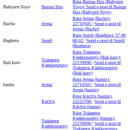
Ring Barnas Hus (Babyzen
Babyzen Yoyo
Barnas Hus
Yoyo):
Send e-post
til Barnas
Hus (Babyzen Yoyo)
Ring Jernia (Bacho):
Bacho
Jernia
22710505
/
Send e-post
til
Jernia (Bacho)
Ring Sprell (Baghera):
57 00
Baghera
Sprell
60 02
/
Send e-post
til Sprell
(Baghera)
Ring Traktøren
Kjøkkenutstyr (Bali kurv):
Traktøren
Bali kurv
22159990
/
Send e-post
til
Kjøkkenutstyr
Traktøren Kjøkkenutstyr
(Bali kurv)
Ring Jernia (bamix):
bamix
Jernia
22710505
/
Send e-post
til
Jernia (bamix)
Ring Kitch'n (bamix):
Kitch'n
22222598
/
Send e-post
til
Kitch'n (bamix)
Ring Traktøren
Kjøkkenutstyr (bamix):
Traktøren
22159990
/
Send e-post
til
Kjøkkenutstyr
Traktøren Kjøkkenutstyr