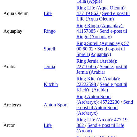
Telia (Apple)
Ring Life (Aqua Oleum):
Aqua Oleum
Life
477 19 862
/
Send e-post
til
Life (Aqua Oleum)
Ring Ringo (Aquaplay):
Aquaplay
Ringo
41157885
/
Send e-post
til
Ringo (Aquaplay)
Ring Sprell (Aquaplay):
57
Sprell
00 60 02
/
Send e-post
til
Sprell (Aquaplay)
Ring Jernia (Arabia):
Arabia
Jernia
22710505
/
Send e-post
til
Jernia (Arabia)
Ring Kitch'n (Arabia):
Kitch'n
22222598
/
Send e-post
til
Kitch'n (Arabia)
Ring Anton Sport
(Arc'teryx):
45722230
/
Send
Arc'teryx
Anton Sport
e-post
til Anton Sport
(Arc'teryx)
Ring Life (Arcon):
477 19
Arcon
Life
862
/
Send e-post
til Life
(Arcon)