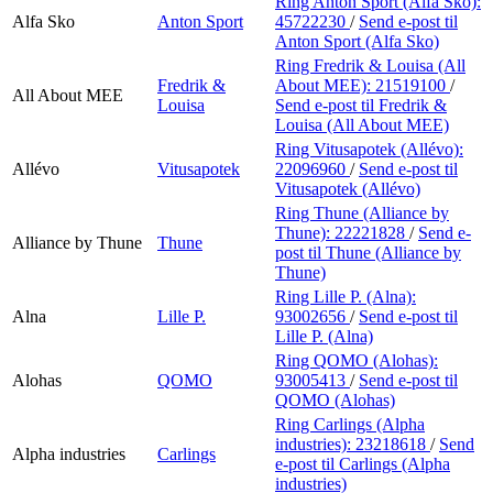
Ring Anton Sport (Alfa Sko):
Alfa Sko
Anton Sport
45722230
/
Send e-post
til
Anton Sport (Alfa Sko)
Ring Fredrik & Louisa (All
Fredrik &
About MEE):
21519100
/
All About MEE
Louisa
Send e-post
til Fredrik &
Louisa (All About MEE)
Ring Vitusapotek (Allévo):
Allévo
Vitusapotek
22096960
/
Send e-post
til
Vitusapotek (Allévo)
Ring Thune (Alliance by
Thune):
22221828
/
Send e-
Alliance by Thune
Thune
post
til Thune (Alliance by
Thune)
Ring Lille P. (Alna):
Alna
Lille P.
93002656
/
Send e-post
til
Lille P. (Alna)
Ring QOMO (Alohas):
Alohas
QOMO
93005413
/
Send e-post
til
QOMO (Alohas)
Ring Carlings (Alpha
industries):
23218618
/
Send
Alpha industries
Carlings
e-post
til Carlings (Alpha
industries)