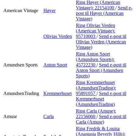
Ring Høyer (American
Vintage):
22154100
/
Send e-
American Vintage
Høyer
post
til Høyer (American
Vintage)
Ring Olivias Verden
(American Vintage):
Olivias Verden
95710003
/
Send e-post
til
Olivias Verden (American
Vintage)
Ring Anton Sport
(Amundsen Sports):
Amundsen Sports
Anton Sport
45722230
/
Send e-post
til
Anton Sport (Amundsen
Sports)
Ring Kremmerhuset
(AmundsenTrading):
AmundsenTrading
Kremmerhuset
95891057
/
Send e-post
til
Kremmerhuset
(AmundsenTrading)
Ring Carla (Amuse):
Amuse
Carla
22156060
/
Send e-post
til
Carla (Amuse)
Ring Fredrik & Louisa
(Anastasia Beverly Hills):