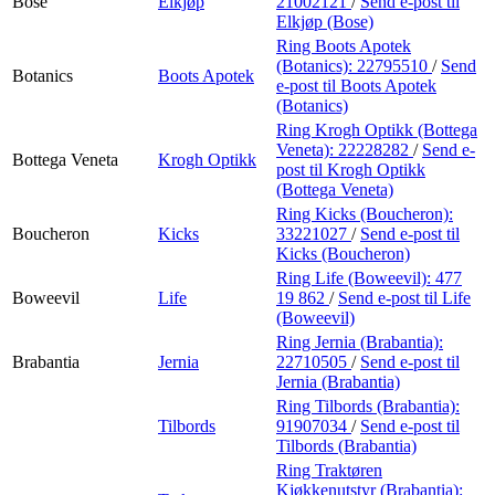
Bose
Elkjøp
21002121
/
Send e-post
til
Elkjøp (Bose)
Ring Boots Apotek
(Botanics):
22795510
/
Send
Botanics
Boots Apotek
e-post
til Boots Apotek
(Botanics)
Ring Krogh Optikk (Bottega
Veneta):
22228282
/
Send e-
Bottega Veneta
Krogh Optikk
post
til Krogh Optikk
(Bottega Veneta)
Ring Kicks (Boucheron):
Boucheron
Kicks
33221027
/
Send e-post
til
Kicks (Boucheron)
Ring Life (Boweevil):
477
Boweevil
Life
19 862
/
Send e-post
til Life
(Boweevil)
Ring Jernia (Brabantia):
Brabantia
Jernia
22710505
/
Send e-post
til
Jernia (Brabantia)
Ring Tilbords (Brabantia):
Tilbords
91907034
/
Send e-post
til
Tilbords (Brabantia)
Ring Traktøren
Kjøkkenutstyr (Brabantia):