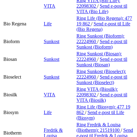
Ring VITA (Bio Life):
VITA
22098302
/
Send e-post
til
VITA (Bio Life)
Ring Life (Bio Regena):
477
Bio Regena
Life
19 862
/
Send e-post
til Life
(Bio Regena)
Ring Sunkost (Bioform):
Bioform
Sunkost
22224960
/
Send e-post
til
Sunkost (Bioform)
Ring Sunkost (Biosan):
Biosan
Sunkost
22224960
/
Send e-post
til
Sunkost (Biosan)
Ring Sunkost (Bioselect):
Bioselect
Sunkost
22224960
/
Send e-post
til
Sunkost (Bioselect)
Ring VITA (Biosilk):
Biosilk
VITA
22098302
/
Send e-post
til
VITA (Biosilk)
Ring Life (Biosym):
477 19
Biosym
Life
862
/
Send e-post
til Life
(Biosym)
Ring Fredrik & Louisa
Fredrik &
(Biotherm):
21519100
/
Send
Biotherm
Louisa
e-post
til Fredrik & Louisa