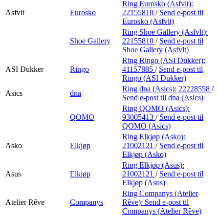
Ring Eurosko (Asfvlt):
Asfvlt
Eurosko
22155810
/
Send e-post
til
Eurosko (Asfvlt)
Ring Shoe Gallery (Asfvlt):
Shoe Gallery
22155810
/
Send e-post
til
Shoe Gallery (Asfvlt)
Ring Ringo (ASI Dukker):
ASI Dukker
Ringo
41157885
/
Send e-post
til
Ringo (ASI Dukker)
Ring dna (Asics):
22228558
/
Asics
dna
Send e-post
til dna (Asics)
Ring QOMO (Asics):
QOMO
93005413
/
Send e-post
til
QOMO (Asics)
Ring Elkjøp (Asko):
Asko
Elkjøp
21002121
/
Send e-post
til
Elkjøp (Asko)
Ring Elkjøp (Asus):
Asus
Elkjøp
21002121
/
Send e-post
til
Elkjøp (Asus)
Ring Companys (Atelier
Atelier Rêve
Companys
Rêve):
Send e-post
til
Companys (Atelier Rêve)