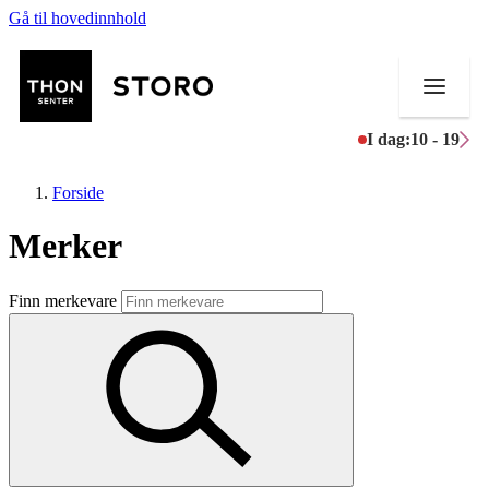
Gå til hovedinnhold
I dag:
10 - 19
Forside
Merker
Butikker
Finn merkevare
Mat og drikke
Helse
Aktiviteter
Tilbud