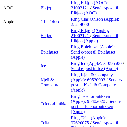
Ring Elkjøp (AOC):
AOC
Elkjøp
21002121
/
Send e-post
til
Elkjøp (AOC)
Ring Clas Ohlson (Apple):
Apple
Clas Ohlson
23214000
Ring Elkjøp (Apple):
Elkjøp
21002121
/
Send e-post
til
Elkjøp (Apple)
Ring Eplehuset (Apple):
Eplehuset
Send e-post
til Eplehuset
(Apple)
Ring Ice (Apple):
31095500
/
Ice
Send e-post
til Ice (Apple)
Ring Kjell & Company
Kjell &
(Apple):
69520903
/
Send e-
Company
post
til Kjell & Company
(Apple)
Ring Telenorbutikken
(Apple):
95402020
/
Send e-
Telenorbutikken
post
til Telenorbutikken
(Apple)
Ring Telia (Apple):
Telia
92620075
/
Send e-post
til