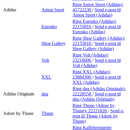
Ring Anton Sport (Adidas):
Adidas
Anton Sport
45722230
/
Send e-post
til
Anton Sport (Adidas)
Ring Eurosko (Adidas):
Eurosko
22155810
/
Send e-post
til
Eurosko (Adidas)
Ring Shoe Gallery (Adidas):
Shoe Gallery
22155810
/
Send e-post
til
Shoe Gallery (Adidas)
Ring Volt (Adidas):
Volt
23218606
/
Send e-post
til
Volt (Adidas)
Ring XXL (Adidas):
XXL
23884300
/
Send e-post
til
XXL (Adidas)
Ring dna (Adidas Originals):
Adidas Originals
dna
22228558
/
Send e-post
til
dna (Adidas Originals)
Ring Thune (Adore by
Thune):
22221828
/
Send e-
Adore by Thune
Thune
post
til Thune (Adore by
Thune)
Ring Kaffebrenneriet