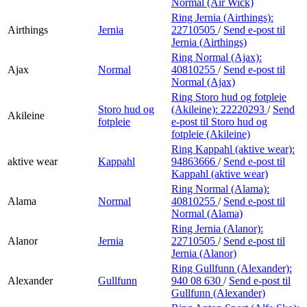
Normal (Air Wick)
Ring Jernia (Airthings):
Airthings
Jernia
22710505
/
Send e-post
til
Jernia (Airthings)
Ring Normal (Ajax):
Ajax
Normal
40810255
/
Send e-post
til
Normal (Ajax)
Ring Storo hud og fotpleie
Storo hud og
(Akileine):
22220293
/
Send
Akileine
fotpleie
e-post
til Storo hud og
fotpleie (Akileine)
Ring Kappahl (aktive wear):
aktive wear
Kappahl
94863666
/
Send e-post
til
Kappahl (aktive wear)
Ring Normal (Alama):
Alama
Normal
40810255
/
Send e-post
til
Normal (Alama)
Ring Jernia (Alanor):
Alanor
Jernia
22710505
/
Send e-post
til
Jernia (Alanor)
Ring Gullfunn (Alexander):
Alexander
Gullfunn
940 08 630
/
Send e-post
til
Gullfunn (Alexander)