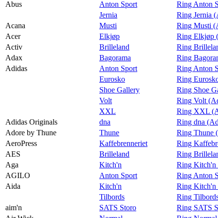
Praktisk informasjon
Abus
Anton Sport
Ring Anton S
Jernia
Ring Jernia 
Ledige stillinger
Acana
Musti
Ring Musti (
Acer
Elkjøp
Ring Elkjøp 
Magasin
Activ
Brilleland
Ring Brillela
Gavekort
Adax
Bagorama
Ring Bagora
Adidas
Anton Sport
Ring Anton S
Finn frem
Eurosko
Ring Eurosko
Shoe Gallery
Ring Shoe Ga
Volt
Ring Volt (A
XXL
Ring XXL (A
Adidas Originals
dna
Ring dna (Ad
Adore by Thune
Thune
Ring Thune 
AeroPress
Kaffebrenneriet
Ring Kaffebr
AES
Brilleland
Ring Brillel
Aga
Kitch'n
Ring Kitch'n
AGILO
Anton Sport
Ring Anton 
Aida
Kitch'n
Ring Kitch'n
Tilbords
Ring Tilbord
aim'n
SATS Storo
Ring SATS St