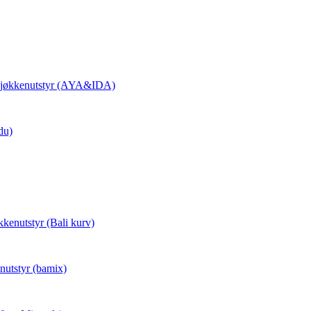
 Kjøkkenutstyr (AYA&IDA)
du)
kkenutstyr (Bali kurv)
nutstyr (bamix)