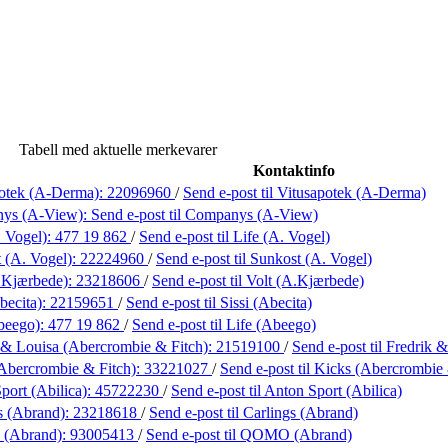
Tabell med aktuelle merkevarer
Kontaktinfo
potek (A-Derma):
22096960
/
Send e-post
til Vitusapotek (A-Derma)
ys (A-View):
Send e-post
til Companys (A-View)
. Vogel):
477 19 862
/
Send e-post
til Life (A. Vogel)
 (A. Vogel):
22224960
/
Send e-post
til Sunkost (A. Vogel)
.Kjærbede):
23218606
/
Send e-post
til Volt (A.Kjærbede)
becita):
22159651
/
Send e-post
til Sissi (Abecita)
beego):
477 19 862
/
Send e-post
til Life (Abeego)
 & Louisa (Abercrombie & Fitch):
21519100
/
Send e-post
til Fredrik
Abercrombie & Fitch):
33221027
/
Send e-post
til Kicks (Abercrombie 
port (Abilica):
45722230
/
Send e-post
til Anton Sport (Abilica)
s (Abrand):
23218618
/
Send e-post
til Carlings (Abrand)
(Abrand):
93005413
/
Send e-post
til QOMO (Abrand)