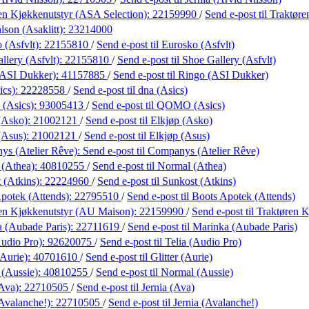
en Kjøkkenutstyr (ASA Selection):
22159990
/
Send e-post
til Traktør
lson (Asaklitt):
23214000
 (Asfvlt):
22155810
/
Send e-post
til Eurosko (Asfvlt)
llery (Asfvlt):
22155810
/
Send e-post
til Shoe Gallery (Asfvlt)
(ASI Dukker):
41157885
/
Send e-post
til Ringo (ASI Dukker)
ics):
22228558
/
Send e-post
til dna (Asics)
(Asics):
93005413
/
Send e-post
til QOMO (Asics)
(Asko):
21002121
/
Send e-post
til Elkjøp (Asko)
(Asus):
21002121
/
Send e-post
til Elkjøp (Asus)
s (Atelier Rêve):
Send e-post
til Companys (Atelier Rêve)
 (Athea):
40810255
/
Send e-post
til Normal (Athea)
 (Atkins):
22224960
/
Send e-post
til Sunkost (Atkins)
potek (Attends):
22795510
/
Send e-post
til Boots Apotek (Attends)
en Kjøkkenutstyr (AU Maison):
22159990
/
Send e-post
til Traktøren
 (Aubade Paris):
22711619
/
Send e-post
til Marinka (Aubade Paris)
Audio Pro):
92620075
/
Send e-post
til Telia (Audio Pro)
(Aurie):
40701610
/
Send e-post
til Glitter (Aurie)
(Aussie):
40810255
/
Send e-post
til Normal (Aussie)
(Ava):
22710505
/
Send e-post
til Jernia (Ava)
(Avalanche!):
22710505
/
Send e-post
til Jernia (Avalanche!)