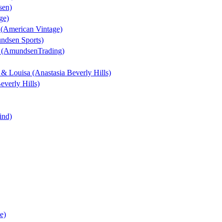
sen)
ge)
n (American Vintage)
undsen Sports)
t (AmundsenTrading)
k & Louisa (Anastasia Beverly Hills)
everly Hills)
ind)
e)