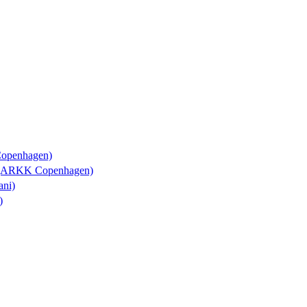
Copenhagen)
y (ARKK Copenhagen)
ani)
)