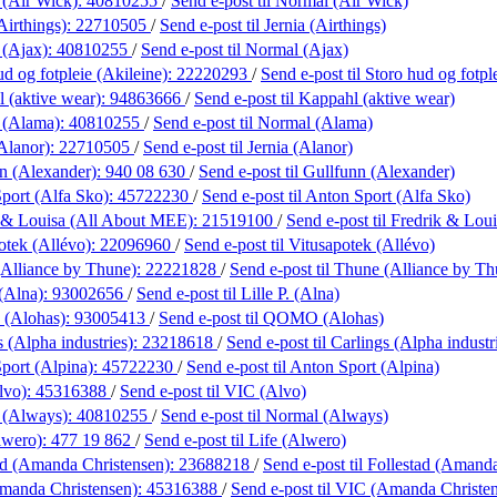
 (Air Wick):
40810255
/
Send e-post
til Normal (Air Wick)
Airthings):
22710505
/
Send e-post
til Jernia (Airthings)
 (Ajax):
40810255
/
Send e-post
til Normal (Ajax)
d og fotpleie (Akileine):
22220293
/
Send e-post
til Storo hud og fotpl
 (aktive wear):
94863666
/
Send e-post
til Kappahl (aktive wear)
 (Alama):
40810255
/
Send e-post
til Normal (Alama)
(Alanor):
22710505
/
Send e-post
til Jernia (Alanor)
n (Alexander):
940 08 630
/
Send e-post
til Gullfunn (Alexander)
port (Alfa Sko):
45722230
/
Send e-post
til Anton Sport (Alfa Sko)
 & Louisa (All About MEE):
21519100
/
Send e-post
til Fredrik & Lo
otek (Allévo):
22096960
/
Send e-post
til Vitusapotek (Allévo)
Alliance by Thune):
22221828
/
Send e-post
til Thune (Alliance by Th
 (Alna):
93002656
/
Send e-post
til Lille P. (Alna)
(Alohas):
93005413
/
Send e-post
til QOMO (Alohas)
 (Alpha industries):
23218618
/
Send e-post
til Carlings (Alpha industr
port (Alpina):
45722230
/
Send e-post
til Anton Sport (Alpina)
lvo):
45316388
/
Send e-post
til VIC (Alvo)
 (Always):
40810255
/
Send e-post
til Normal (Always)
lwero):
477 19 862
/
Send e-post
til Life (Alwero)
ad (Amanda Christensen):
23688218
/
Send e-post
til Follestad (Amand
manda Christensen):
45316388
/
Send e-post
til VIC (Amanda Christe