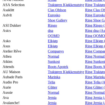
ASA Selection
Traktøren Kjøkkenutstyr
Ring Traktør
Asaklitt
Clas Ohlson
Ring Clas Oh
Asfvlt
Eurosko
Ring Eurosko
Shoe Gallery
Ring Shoe Ga
ASI Dukker
Ringo
Ring Ringo 
Asics
dna
Ring dna (As
QOMO
Ring QOMO 
Asko
Elkjøp
Ring Elkjøp 
Asus
Elkjøp
Ring Elkjøp 
Atelier Rêve
Companys
Ring Company
Athea
Normal
Ring Normal
Atkins
Sunkost
Ring Sunkost
Attends
Boots Apotek
Ring Boots A
AU Maison
Traktøren Kjøkkenutstyr
Ring Traktør
Aubade Paris
Marinka
Ring Marinka
Audio Pro
Telia
Ring Telia (
Aurie
Glitter
Ring Glitter 
Aussie
Normal
Ring Normal 
Ava
Jernia
Ring Jernia 
Avalanche!
Jernia
Ring Jernia 