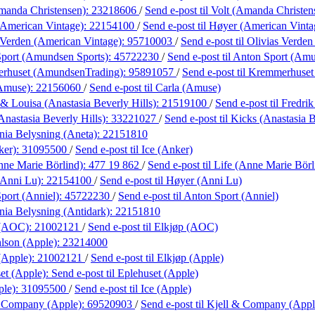
manda Christensen):
23218606
/
Send e-post
til Volt (Amanda Christen
American Vintage):
22154100
/
Send e-post
til Høyer (American Vinta
 Verden (American Vintage):
95710003
/
Send e-post
til Olivias Verde
port (Amundsen Sports):
45722230
/
Send e-post
til Anton Sport (Am
rhuset (AmundsenTrading):
95891057
/
Send e-post
til Kremmerhuse
(Amuse):
22156060
/
Send e-post
til Carla (Amuse)
 & Louisa (Anastasia Beverly Hills):
21519100
/
Send e-post
til Fredri
Anastasia Beverly Hills):
33221027
/
Send e-post
til Kicks (Anastasia B
ania Belysning (Aneta):
22151810
ker):
31095500
/
Send e-post
til Ice (Anker)
nne Marie Börlind):
477 19 862
/
Send e-post
til Life (Anne Marie Börl
(Anni Lu):
22154100
/
Send e-post
til Høyer (Anni Lu)
port (Anniel):
45722230
/
Send e-post
til Anton Sport (Anniel)
ania Belysning (Antidark):
22151810
 (AOC):
21002121
/
Send e-post
til Elkjøp (AOC)
lson (Apple):
23214000
(Apple):
21002121
/
Send e-post
til Elkjøp (Apple)
et (Apple):
Send e-post
til Eplehuset (Apple)
ple):
31095500
/
Send e-post
til Ice (Apple)
& Company (Apple):
69520903
/
Send e-post
til Kjell & Company (Appl