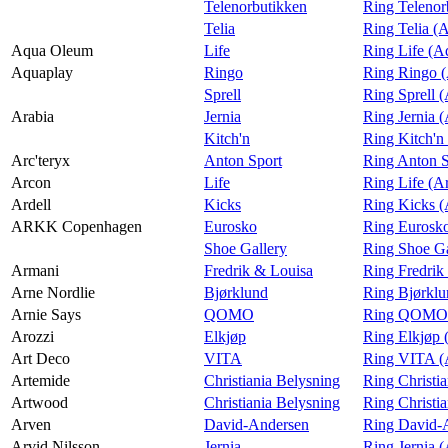
Telenorbutikken
Ring Telenor
Telia
Ring Telia (
Aqua Oleum
Life
Ring Life (
Aquaplay
Ringo
Ring Ringo 
Sprell
Ring Sprell 
Arabia
Jernia
Ring Jernia (
Kitch'n
Ring Kitch'n
Arc'teryx
Anton Sport
Ring Anton S
Arcon
Life
Ring Life (A
Ardell
Kicks
Ring Kicks (
ARKK Copenhagen
Eurosko
Ring Euros
Shoe Gallery
Ring Shoe G
Armani
Fredrik & Louisa
Ring Fredrik
Arne Nordlie
Bjørklund
Ring Bjørklu
Arnie Says
QOMO
Ring QOMO (
Arozzi
Elkjøp
Ring Elkjøp 
Art Deco
VITA
Ring VITA (
Artemide
Christiania Belysning
Ring Christi
Artwood
Christiania Belysning
Ring Christi
Arven
David-Andersen
Ring David-
Arvid Nilsson
Jernia
Ring Jernia (