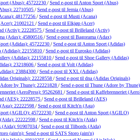
port (Abus):
45722230
/
Send e-post
til Anton Sport (Abus)
(Abus):
22710505
/
Send e-post
til Jernia (Abus)
Acana):
48177256
/
Send e-post
til Musti (Acana)
(Acer):
21002121
/
Send e-post
til Elkjøp (Acer)
nd (Activ):
22228575
/
Send e-post
til Brilleland (Activ)
ma (Adax):
45800516
/
Send e-post
til Bagorama (Adax)
port (Adidas):
45722230
/
Send e-post
til Anton Sport (Adidas)
 (Adidas):
22155810
/
Send e-post
til Eurosko (Adidas)
llery (Adidas):
22155810
/
Send e-post
til Shoe Gallery (Adidas)
didas):
23218606
/
Send e-post
til Volt (Adidas)
didas):
23884300
/
Send e-post
til XXL (Adidas)
idas Originals):
22228558
/
Send e-post
til dna (Adidas Originals)
(Adore by Thune):
22221828
/
Send e-post
til Thune (Adore by Thune)
enneriet (AeroPress):
95262681
/
Send e-post
til Kaffebrenneriet (Aero
and (AES):
22228575
/
Send e-post
til Brilleland (AES)
 (Aga):
22222598
/
Send e-post
til Kitch'n (Aga)
Sport (AGILO):
45722230
/
Send e-post
til Anton Sport (AGILO)
 (Aida):
22222598
/
Send e-post
til Kitch'n (Aida)
s (Aida):
91907034
/
Send e-post
til Tilbords (Aida)
oro (aim'n):
Send e-post
til SATS Storo (aim'n)