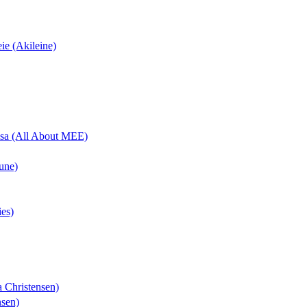
eie (Akileine)
uisa (All About MEE)
une)
ies)
a Christensen)
nsen)