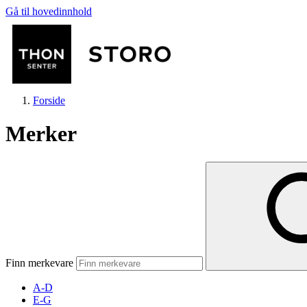
Gå til hovedinnhold
Forside
Merker
Butikker
Mat og drikke
Finn merkevare
Helse
A-D
E-G