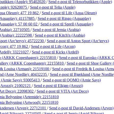
butikken (Apple):
95402020
/
Send e-post
til Telenorbutikken (Apple)
Apple):
92620075
/
Send e-post
til Telia (Apple)
Aqua Oleum):
477 19 862
/
Send e-post
til Life (Aqua Oleum)
(Aquaplay):
41157885
/
Send e-post
til Ringo (Aquaplay)
(Aquaplay):
57 00 60 02
/
Send e-post
til Sprell (Aquaplay)
Arabia):
22710505
/
Send e-post
til Jernia (Arabia)
 (Arabia):
22222598
/
Send e-post
til Kitch'n (Arabia)
port (Arc'teryx):
45722230
/
Send e-post
til Anton Sport (Arc'teryx)
rcon):
477 19 862
/
Send e-post
til Life (Arcon)
Ardell):
33221027
/
Send e-post
til Kicks (Ardell)
ko (ARKK Copenhagen):
22155810
/
Send e-post
til Eurosko (ARKK 
allery (ARKK Copenhagen):
22155810
/
Send e-post
til Shoe Galler
 & Louisa (Armani):
21519100
/
Send e-post
til Fredrik & Louisa (Arm
nd (Arne Nordlie):
40432235
/
Send e-post
til Bjørklund (Arne Nordlie
Arnie Says):
93005413
/
Send e-post
til QOMO (Arnie Says)
(Arozzi):
21002121
/
Send e-post
til Elkjøp (Arozzi)
Art Deco):
22098302
/
Send e-post
til VITA (Art Deco)
ania Belysning (Artemide):
22151810
ania Belysning (Artwood):
22151810
Andersen (Arven):
22712101
/
Send e-post
til David-Andersen (Arven)
Arvid Nilsson):
22710505
/
Send e-post
til Jernia (Arvid Nilsson)