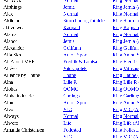
Air Wick
Normal
Ring Normal
Airthings
Jernia
Ring Jernia (
Ajax
Normal
Ring Normal
Akileine
Storo hud og fotpleie
Ring Storo hu
aktive wear
Kappahl
Ring Kappahl
Alama
Normal
Ring Normal
Alanor
Jernia
Ring Jernia 
Alexander
Gullfunn
Ring Gullfun
Alfa Sko
Anton Sport
Ring Anton S
All About MEE
Fredrik & Louisa
Ring Fredrik
Allévo
Vitusapotek
Ring Vitusap
Alliance by Thune
Thune
Ring Thune (
Alna
Lille P.
Ring Lille P.
Alohas
QOMO
Ring QOMO 
Alpha industries
Carlings
Ring Carlings
Alpina
Anton Sport
Ring Anton S
Alvo
VIC
Ring VIC (A
Always
Normal
Ring Normal
Alwero
Life
Ring Life (A
Amanda Christensen
Follestad
Ring Follest
VIC
Ring VIC (A