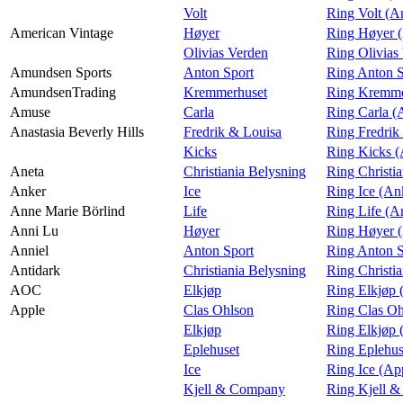
Volt
Ring Volt (A
American Vintage
Høyer
Ring Høyer (
Olivias Verden
Ring Olivias
Amundsen Sports
Anton Sport
Ring Anton S
AmundsenTrading
Kremmerhuset
Ring Kremme
Amuse
Carla
Ring Carla 
Anastasia Beverly Hills
Fredrik & Louisa
Ring Fredrik
Kicks
Ring Kicks (
Aneta
Christiania Belysning
Ring Christi
Anker
Ice
Ring Ice (An
Anne Marie Börlind
Life
Ring Life (A
Anni Lu
Høyer
Ring Høyer 
Anniel
Anton Sport
Ring Anton S
Antidark
Christiania Belysning
Ring Christi
AOC
Elkjøp
Ring Elkjøp
Apple
Clas Ohlson
Ring Clas Oh
Elkjøp
Ring Elkjøp 
Eplehuset
Ring Eplehus
Ice
Ring Ice (Ap
Kjell & Company
Ring Kjell 