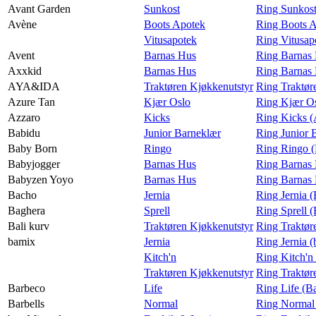
Avant Garden
Sunkost
Ring Sunkost
Avène
Boots Apotek
Ring Boots 
Vitusapotek
Ring Vitusap
Avent
Barnas Hus
Ring Barnas 
Axxkid
Barnas Hus
Ring Barnas
AYA&IDA
Traktøren Kjøkkenutstyr
Ring Traktø
Azure Tan
Kjær Oslo
Ring Kjær Os
Azzaro
Kicks
Ring Kicks (
Babidu
Junior Barneklær
Ring Junior 
Baby Born
Ringo
Ring Ringo 
Babyjogger
Barnas Hus
Ring Barnas 
Babyzen Yoyo
Barnas Hus
Ring Barnas
Bacho
Jernia
Ring Jernia 
Baghera
Sprell
Ring Sprell 
Bali kurv
Traktøren Kjøkkenutstyr
Ring Traktør
bamix
Jernia
Ring Jernia 
Kitch'n
Ring Kitch'n
Traktøren Kjøkkenutstyr
Ring Traktør
Barbeco
Life
Ring Life (B
Barbells
Normal
Ring Normal 