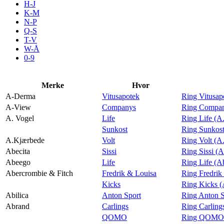
H-J
Aktiviteter
K-M
N-P
Q-S
T-V
Tilbud
W-Å
0-9
Merker
Merke
Hvor
A-Derma
Vitusapotek
Ring Vitusa
Inspirasjon
A-View
Companys
Ring Compan
A. Vogel
Life
Ring Life (A
Sunkost
Ring Sunkost
A.Kjærbede
Volt
Ring Volt (A
Abecita
Sissi
Ring Sissi (A
Søk
Abeego
Life
Ring Life (A
Abercrombie & Fitch
Fredrik & Louisa
Ring Fredrik
Kicks
Ring Kicks (
Abilica
Anton Sport
Ring Anton S
Abrand
Carlings
Ring Carling
Åpningstider
QOMO
Ring QOMO 