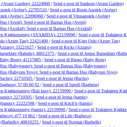
 (Avant Garden):
22224960
/
Send e-post
til Sunkost (Avant Garden)
Apotek (Avène):
22795510
/
Send e-post
til Boots Apotek (Avène)
otek (Avène):
22096960
/
Send e-post
til Vitusapotek (Avène)
Hus (Avent):
Send e-post
til Barnas Hus (Avent)
 Hus (Axxkid):
Send e-post
til Barnas Hus (Axxkid)
ren Kjøkkenutstyr (AYA&IDA):
22159990
/
Send e-post
til Traktøren
lo (Azure Tan):
22421400
/
Send e-post
til Kjær Oslo (Azure Tan)
Azzaro):
33221027
/
Send e-post
til Kicks (Azzaro)
Barneklær (Babidu):
48012375
/
Send e-post
til Junior Barneklær (Babi
(Baby Born):
41157885
/
Send e-post
til Ringo (Baby Born)
Hus (Babyjogger):
Send e-post
til Barnas Hus (Babyjogger)
 Hus (Babyzen Yoyo):
Send e-post
til Barnas Hus (Babyzen Yoyo)
(Bacho):
22710505
/
Send e-post
til Jernia (Bacho)
(Baghera):
57 00 60 02
/
Send e-post
til Sprell (Baghera)
en Kjøkkenutstyr (Bali kurv):
22159990
/
Send e-post
til Traktøren Kjø
(bamix):
22710505
/
Send e-post
til Jernia (bamix)
 (bamix):
22222598
/
Send e-post
til Kitch'n (bamix)
en Kjøkkenutstyr (bamix):
22159990
/
Send e-post
til Traktøren Kjøkke
arbeco):
477 19 862
/
Send e-post
til Life (Barbeco)
(Barbells):
40810255
/
Send e-post
til Normal (Barbells)