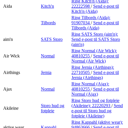
Ring Kitch'n (Aida):
Aida
Kitch'n
22222598
/
Send e-post
til
Kitch'n (Aida)
Ring Tilbords (Aida):
Tilbords
91907034
/
Send e-post
til
Tilbords (Aida)
Ring SATS Storo (aim'n):
aim'n
SATS Storo
Send e-post
til SATS Storo
(aim'n)
Ring Normal (Air Wick):
Air Wick
Normal
40810255
/
Send e-post
til
Normal (Air Wick)
Ring Jernia (Airthings):
Airthings
Jernia
22710505
/
Send e-post
til
Jernia (Airthings)
Ring Normal (Ajax):
Ajax
Normal
40810255
/
Send e-post
til
Normal (Ajax)
Ring Storo hud og fotpleie
Storo hud og
(Akileine):
22220293
/
Send
Akileine
fotpleie
e-post
til Storo hud og
fotpleie (Akileine)
Ring Kappahl (aktive wear):
aktive wear
Kappahl
94863666
/
Send e-post
til