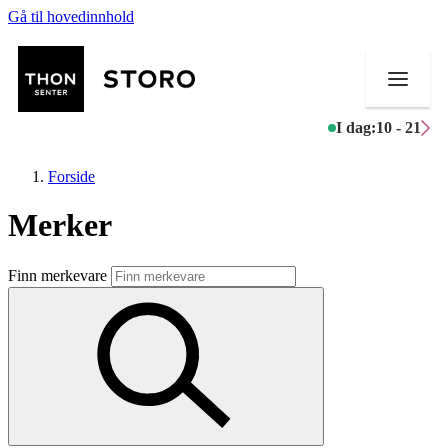
Gå til hovedinnhold
I dag:
10 - 21
Forside
Merker
Butikker
Finn merkevare
Mat og drikke
Helse
Aktiviteter
Tilbud