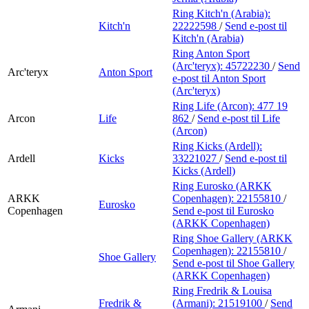
Ring Kitch'n (Arabia):
Kitch'n
22222598
/
Send e-post
til
Kitch'n (Arabia)
Ring Anton Sport
(Arc'teryx):
45722230
/
Send
Arc'teryx
Anton Sport
e-post
til Anton Sport
(Arc'teryx)
Ring Life (Arcon):
477 19
Arcon
Life
862
/
Send e-post
til Life
(Arcon)
Ring Kicks (Ardell):
Ardell
Kicks
33221027
/
Send e-post
til
Kicks (Ardell)
Ring Eurosko (ARKK
ARKK
Copenhagen):
22155810
/
Eurosko
Copenhagen
Send e-post
til Eurosko
(ARKK Copenhagen)
Ring Shoe Gallery (ARKK
Copenhagen):
22155810
/
Shoe Gallery
Send e-post
til Shoe Gallery
(ARKK Copenhagen)
Ring Fredrik & Louisa
Fredrik &
(Armani):
21519100
/
Send