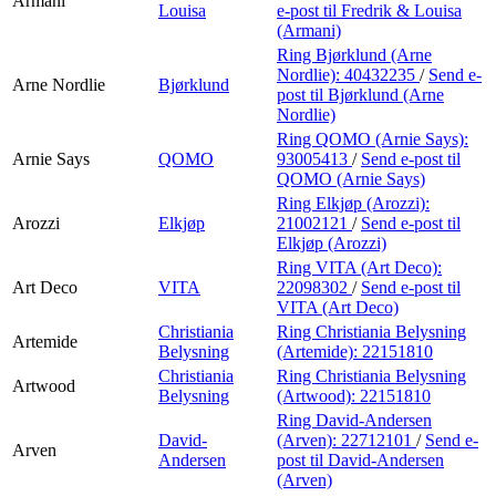
Armani
Louisa
e-post
til Fredrik & Louisa
(Armani)
Ring Bjørklund (Arne
Nordlie):
40432235
/
Send e-
Arne Nordlie
Bjørklund
post
til Bjørklund (Arne
Nordlie)
Ring QOMO (Arnie Says):
Arnie Says
QOMO
93005413
/
Send e-post
til
QOMO (Arnie Says)
Ring Elkjøp (Arozzi):
Arozzi
Elkjøp
21002121
/
Send e-post
til
Elkjøp (Arozzi)
Ring VITA (Art Deco):
Art Deco
VITA
22098302
/
Send e-post
til
VITA (Art Deco)
Christiania
Ring Christiania Belysning
Artemide
Belysning
(Artemide):
22151810
Christiania
Ring Christiania Belysning
Artwood
Belysning
(Artwood):
22151810
Ring David-Andersen
David-
(Arven):
22712101
/
Send e-
Arven
Andersen
post
til David-Andersen
(Arven)