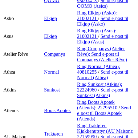
QOMO
93005413
/
Send e-post
til
QOMO (Asics)
Ring Elkjøp (Asko):
Asko
Elkjøp
21002121
/
Send e-post
til
Elkjøp (Asko)
Ring Elkjøp (Asus):
Asus
Elkjøp
21002121
/
Send e-post
til
Elkjøp (Asus)
Ring Companys (Atelier
Atelier Rêve
Companys
Rêve):
Send e-post
til
Companys (Atelier Rêve)
Ring Normal (Athea):
Athea
Normal
40810255
/
Send e-post
til
Normal (Athea)
Ring Sunkost (Atkins):
Atkins
Sunkost
22224960
/
Send e-post
til
Sunkost (Atkins)
Ring Boots Apotek
(Attends):
22795510
/
Send
Attends
Boots Apotek
e-post
til Boots Apotek
(Attends)
Ring Traktøren
Kjøkkenutstyr (AU Maison):
Traktøren
AU Maison
22159990
/
Send e-post
til