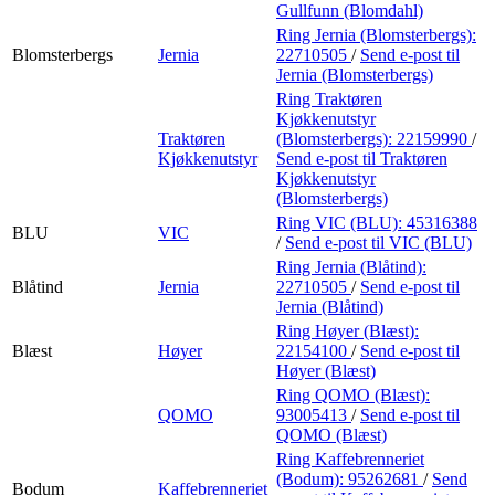
Gullfunn (Blomdahl)
Ring Jernia (Blomsterbergs):
Blomsterbergs
Jernia
22710505
/
Send e-post
til
Jernia (Blomsterbergs)
Ring Traktøren
Kjøkkenutstyr
Traktøren
(Blomsterbergs):
22159990
/
Kjøkkenutstyr
Send e-post
til Traktøren
Kjøkkenutstyr
(Blomsterbergs)
Ring VIC (BLU):
45316388
BLU
VIC
/
Send e-post
til VIC (BLU)
Ring Jernia (Blåtind):
Blåtind
Jernia
22710505
/
Send e-post
til
Jernia (Blåtind)
Ring Høyer (Blæst):
Blæst
Høyer
22154100
/
Send e-post
til
Høyer (Blæst)
Ring QOMO (Blæst):
QOMO
93005413
/
Send e-post
til
QOMO (Blæst)
Ring Kaffebrenneriet
(Bodum):
95262681
/
Send
Bodum
Kaffebrenneriet