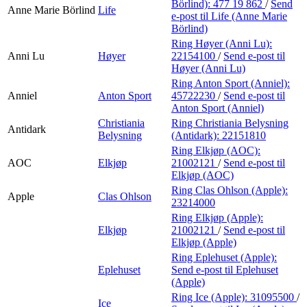
Börlind):
477 19 862
/
Send
Anne Marie Börlind
Life
e-post
til Life (Anne Marie
Börlind)
Ring Høyer (Anni Lu):
Anni Lu
Høyer
22154100
/
Send e-post
til
Høyer (Anni Lu)
Ring Anton Sport (Anniel):
Anniel
Anton Sport
45722230
/
Send e-post
til
Anton Sport (Anniel)
Christiania
Ring Christiania Belysning
Antidark
Belysning
(Antidark):
22151810
Ring Elkjøp (AOC):
AOC
Elkjøp
21002121
/
Send e-post
til
Elkjøp (AOC)
Ring Clas Ohlson (Apple):
Apple
Clas Ohlson
23214000
Ring Elkjøp (Apple):
Elkjøp
21002121
/
Send e-post
til
Elkjøp (Apple)
Ring Eplehuset (Apple):
Eplehuset
Send e-post
til Eplehuset
(Apple)
Ring Ice (Apple):
31095500
/
Ice