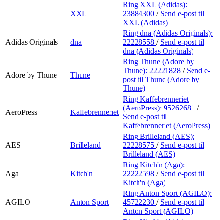
Ring XXL (Adidas):
XXL
23884300
/
Send e-post
til
XXL (Adidas)
Ring dna (Adidas Originals):
Adidas Originals
dna
22228558
/
Send e-post
til
dna (Adidas Originals)
Ring Thune (Adore by
Thune):
22221828
/
Send e-
Adore by Thune
Thune
post
til Thune (Adore by
Thune)
Ring Kaffebrenneriet
(AeroPress):
95262681
/
AeroPress
Kaffebrenneriet
Send e-post
til
Kaffebrenneriet (AeroPress)
Ring Brilleland (AES):
AES
Brilleland
22228575
/
Send e-post
til
Brilleland (AES)
Ring Kitch'n (Aga):
Aga
Kitch'n
22222598
/
Send e-post
til
Kitch'n (Aga)
Ring Anton Sport (AGILO):
AGILO
Anton Sport
45722230
/
Send e-post
til
Anton Sport (AGILO)