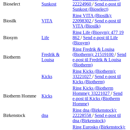
Bioselect
Sunkost
22224960
/
Send e-post
til
Sunkost (Bioselect)
Ring VITA (Biosilk):
Biosilk
VITA
22098302
/
Send e-post
til
VITA (Biosilk)
Ring Life (Biosym):
477 19
Biosym
Life
862
/
Send e-post
til Life
(Biosym)
Ring Fredrik & Louisa
Fredrik &
(Biotherm):
21519100
/
Send
Biotherm
Louisa
e-post
til Fredrik & Louisa
(Biotherm)
Ring Kicks (Biotherm):
Kicks
33221027
/
Send e-post
til
Kicks (Biotherm)
Ring Kicks (Biotherm
Homme):
33221027
/
Send
Biotherm Homme
Kicks
e-post
til Kicks (Biotherm
Homme)
Ring dna (Birkenstock):
Birkenstock
dna
22228558
/
Send e-post
til
dna (Birkenstock)
Ring Eurosko (Birkenstock):