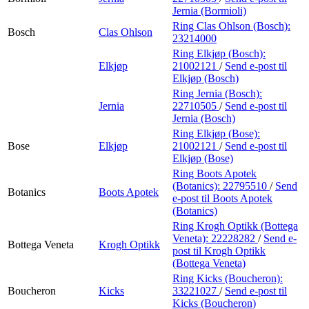
Jernia (Bormioli)
Ring Clas Ohlson (Bosch):
Bosch
Clas Ohlson
23214000
Ring Elkjøp (Bosch):
Elkjøp
21002121
/
Send e-post
til
Elkjøp (Bosch)
Ring Jernia (Bosch):
Jernia
22710505
/
Send e-post
til
Jernia (Bosch)
Ring Elkjøp (Bose):
Bose
Elkjøp
21002121
/
Send e-post
til
Elkjøp (Bose)
Ring Boots Apotek
(Botanics):
22795510
/
Send
Botanics
Boots Apotek
e-post
til Boots Apotek
(Botanics)
Ring Krogh Optikk (Bottega
Veneta):
22228282
/
Send e-
Bottega Veneta
Krogh Optikk
post
til Krogh Optikk
(Bottega Veneta)
Ring Kicks (Boucheron):
Boucheron
Kicks
33221027
/
Send e-post
til
Kicks (Boucheron)