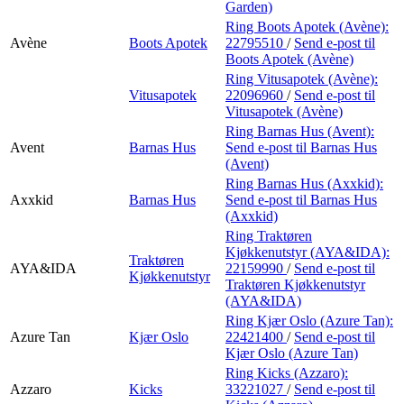
Garden)
Ring Boots Apotek (Avène):
Avène
Boots Apotek
22795510
/
Send e-post
til
Boots Apotek (Avène)
Ring Vitusapotek (Avène):
Vitusapotek
22096960
/
Send e-post
til
Vitusapotek (Avène)
Ring Barnas Hus (Avent):
Avent
Barnas Hus
Send e-post
til Barnas Hus
(Avent)
Ring Barnas Hus (Axxkid):
Axxkid
Barnas Hus
Send e-post
til Barnas Hus
(Axxkid)
Ring Traktøren
Kjøkkenutstyr (AYA&IDA):
Traktøren
AYA&IDA
22159990
/
Send e-post
til
Kjøkkenutstyr
Traktøren Kjøkkenutstyr
(AYA&IDA)
Ring Kjær Oslo (Azure Tan):
Azure Tan
Kjær Oslo
22421400
/
Send e-post
til
Kjær Oslo (Azure Tan)
Ring Kicks (Azzaro):
Azzaro
Kicks
33221027
/
Send e-post
til