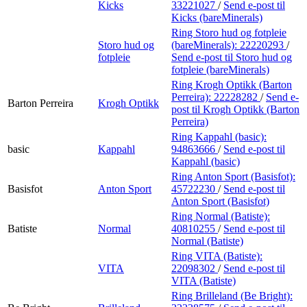
Kicks
33221027
/
Send e-post
til
Kicks (bareMinerals)
Ring Storo hud og fotpleie
Storo hud og
(bareMinerals):
22220293
/
fotpleie
Send e-post
til Storo hud og
fotpleie (bareMinerals)
Ring Krogh Optikk (Barton
Perreira):
22228282
/
Send e-
Barton Perreira
Krogh Optikk
post
til Krogh Optikk (Barton
Perreira)
Ring Kappahl (basic):
basic
Kappahl
94863666
/
Send e-post
til
Kappahl (basic)
Ring Anton Sport (Basisfot):
Basisfot
Anton Sport
45722230
/
Send e-post
til
Anton Sport (Basisfot)
Ring Normal (Batiste):
Batiste
Normal
40810255
/
Send e-post
til
Normal (Batiste)
Ring VITA (Batiste):
VITA
22098302
/
Send e-post
til
VITA (Batiste)
Ring Brilleland (Be Bright):