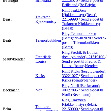
Be Bright
Brilleland
22228575
/
Send e-post
til
Brilleland (Be Bright)
Ring Traktøren
Kjøkkenutstyr (Beast):
Traktøren
Beast
22159990
/
Send e-post
til
Kjøkkenutstyr
Traktøren Kjøkkenutstyr
(Beast)
Ring Telenorbutikken
(Beats):
95402020
/
Send e-
Beats
Telenorbutikken
post
til Telenorbutikken
(Beats)
Ring Fredrik & Louisa
Fredrik &
(beautyblender):
21519100
/
beautyblender
Louisa
Send e-post
til Fredrik &
Louisa (beautyblender)
Ring Kicks (beautyblender):
Kicks
33221027
/
Send e-post
til
Kicks (beautyblender)
Ring Norli (Beckmann):
Beckmann
Norli
40427895
/
Send e-post
til
Norli (Beckmann)
Ring Traktøren
Kjøkkenutstyr (Beka):
Traktøren
Beka
22159990
/
Send e-post
til