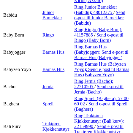
Kicks (Azzaro)
Ring Junior Barneklær
Junior
(Babidu):
48012375
/
Send
Babidu
Barneklær
e-post
til Junior Barneklær
(Babidu)
Ring Ringo (Baby Born):
Baby Born
Ringo
41157885
/
Send e-post
til
Ringo (Baby Born)
Ring Barnas Hus
Babyjogger
Barnas Hus
(Babyjogger):
Send e-post
til
Barnas Hus (Babyjogger)
Ring Barnas Hus (Babyzen
Babyzen Yoyo
Barnas Hus
Yoyo):
Send e-post
til Barnas
Hus (Babyzen Yoyo)
Ring Jernia (Bacho):
Bacho
Jernia
22710505
/
Send e-post
til
Jernia (Bacho)
Ring Sprell (Baghera):
57 00
Baghera
Sprell
60 02
/
Send e-post
til Sprell
(Baghera)
Ring Traktøren
Kjøkkenutstyr (Bali kurv):
Traktøren
Bali kurv
22159990
/
Send e-post
til
Kjøkkenutstyr
Traktøren Kjøkkenutstyr