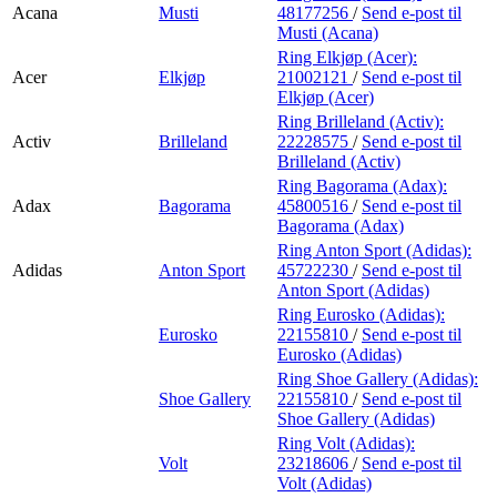
Acana
Musti
48177256
/
Send e-post
til
Musti (Acana)
Ring Elkjøp (Acer):
Acer
Elkjøp
21002121
/
Send e-post
til
Elkjøp (Acer)
Ring Brilleland (Activ):
Activ
Brilleland
22228575
/
Send e-post
til
Brilleland (Activ)
Ring Bagorama (Adax):
Adax
Bagorama
45800516
/
Send e-post
til
Bagorama (Adax)
Ring Anton Sport (Adidas):
Adidas
Anton Sport
45722230
/
Send e-post
til
Anton Sport (Adidas)
Ring Eurosko (Adidas):
Eurosko
22155810
/
Send e-post
til
Eurosko (Adidas)
Ring Shoe Gallery (Adidas):
Shoe Gallery
22155810
/
Send e-post
til
Shoe Gallery (Adidas)
Ring Volt (Adidas):
Volt
23218606
/
Send e-post
til
Volt (Adidas)