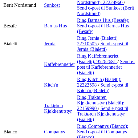
Nordstrand):
22224960
/
Berit Nordstrand
Sunkost
Send e-post
til Sunkost (Berit
Nordstrand)
Ring Barnas Hus (Besafe):
Besafe
Barnas Hus
Send e-post
til Barnas Hus
(Besafe)
Ring Jernia (Bialetti):
Bialetti
Jernia
22710505
/
Send e-post
til
Jernia (Bialetti)
Ring Kaffebrenneriet
(Bialetti):
95262681
/
Send e-
Kaffebrenneriet
post
til Kaffebrenneriet
(Bialetti)
Ring Kitch'n (Bialetti):
Kitch'n
22222598
/
Send e-post
til
Kitch'n (Bialetti)
Ring Traktøren
Kjøkkenutstyr (Bialetti):
Traktøren
22159990
/
Send e-post
til
Kjøkkenutstyr
Traktøren Kjøkkenutstyr
(Bialetti)
Ring Companys (Bianco):
Bianco
Companys
Send e-post
til Companys
(Bianco)