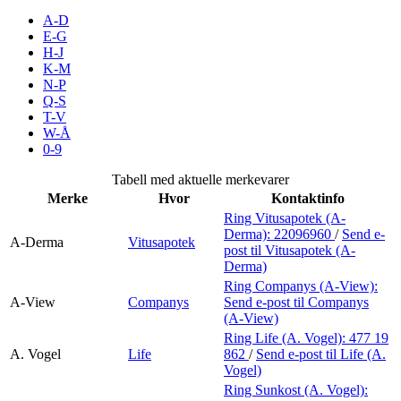
Merker
A-D
E-G
H-J
Inspirasjon
K-M
N-P
Q-S
T-V
Søk
W-Å
0-9
Tabell med aktuelle merkevarer
Merke
Hvor
Kontaktinfo
Åpningstider
Ring Vitusapotek (A-
Derma):
22096960
/
Send e-
Praktisk informasjon
A-Derma
Vitusapotek
post
til Vitusapotek (A-
Derma)
Ledige stillinger
Ring Companys (A-View):
A-View
Companys
Send e-post
til Companys
Magasin
(A-View)
Ring Life (A. Vogel):
477 19
Gavekort
A. Vogel
Life
862
/
Send e-post
til Life (A.
Vogel)
Finn frem
Ring Sunkost (A. Vogel):