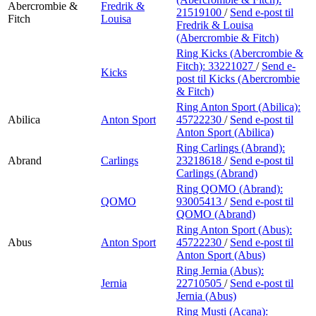
Abercrombie &
Fredrik &
21519100
/
Send e-post
til
Fitch
Louisa
Fredrik & Louisa
(Abercrombie & Fitch)
Ring Kicks (Abercrombie &
Fitch):
33221027
/
Send e-
Kicks
post
til Kicks (Abercrombie
& Fitch)
Ring Anton Sport (Abilica):
Abilica
Anton Sport
45722230
/
Send e-post
til
Anton Sport (Abilica)
Ring Carlings (Abrand):
Abrand
Carlings
23218618
/
Send e-post
til
Carlings (Abrand)
Ring QOMO (Abrand):
QOMO
93005413
/
Send e-post
til
QOMO (Abrand)
Ring Anton Sport (Abus):
Abus
Anton Sport
45722230
/
Send e-post
til
Anton Sport (Abus)
Ring Jernia (Abus):
Jernia
22710505
/
Send e-post
til
Jernia (Abus)
Ring Musti (Acana):