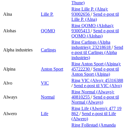
Thune)
Ring Lille P. (Alna):
Alna
Lille P.
93002656
/
Send e-post
til
Lille P. (Alna)
Ring QOMO (Alohas):
Alohas
QOMO
93005413
/
Send e-post
til
QOMO (Alohas)
Ring Carlings (Alpha
industries):
23218618
/
Send
Alpha industries
Carlings
e-post
til Carlings (Alpha
industries)
Ring Anton Sport (Alpina):
Alpina
Anton Sport
45722230
/
Send e-post
til
Anton Sport (Alpina)
Ring VIC (Alvo):
45316388
Alvo
VIC
/
Send e-post
til VIC (Alvo)
Ring Normal (Always):
Always
Normal
40810255
/
Send e-post
til
Normal (Always)
Ring Life (Alwero):
477 19
Alwero
Life
862
/
Send e-post
til Life
(Alwero)
Ring Follestad (Amanda