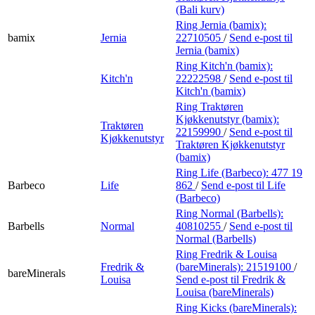
(Bali kurv)
Ring Jernia (bamix):
bamix
Jernia
22710505
/
Send e-post
til
Jernia (bamix)
Ring Kitch'n (bamix):
Kitch'n
22222598
/
Send e-post
til
Kitch'n (bamix)
Ring Traktøren
Kjøkkenutstyr (bamix):
Traktøren
22159990
/
Send e-post
til
Kjøkkenutstyr
Traktøren Kjøkkenutstyr
(bamix)
Ring Life (Barbeco):
477 19
Barbeco
Life
862
/
Send e-post
til Life
(Barbeco)
Ring Normal (Barbells):
Barbells
Normal
40810255
/
Send e-post
til
Normal (Barbells)
Ring Fredrik & Louisa
Fredrik &
(bareMinerals):
21519100
/
bareMinerals
Louisa
Send e-post
til Fredrik &
Louisa (bareMinerals)
Ring Kicks (bareMinerals):