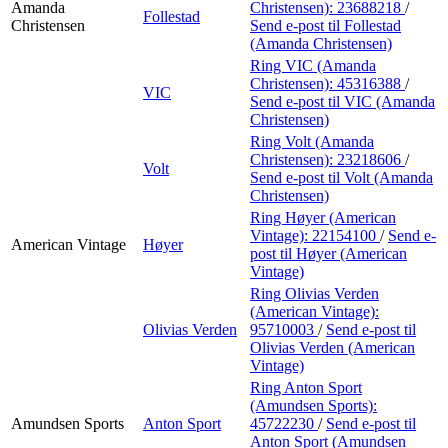
Amanda
Christensen):
23688218
/
Follestad
Christensen
Send e-post
til Follestad
(Amanda Christensen)
Ring VIC (Amanda
Christensen):
45316388
/
VIC
Send e-post
til VIC (Amanda
Christensen)
Ring Volt (Amanda
Christensen):
23218606
/
Volt
Send e-post
til Volt (Amanda
Christensen)
Ring Høyer (American
Vintage):
22154100
/
Send e-
American Vintage
Høyer
post
til Høyer (American
Vintage)
Ring Olivias Verden
(American Vintage):
Olivias Verden
95710003
/
Send e-post
til
Olivias Verden (American
Vintage)
Ring Anton Sport
(Amundsen Sports):
Amundsen Sports
Anton Sport
45722230
/
Send e-post
til
Anton Sport (Amundsen