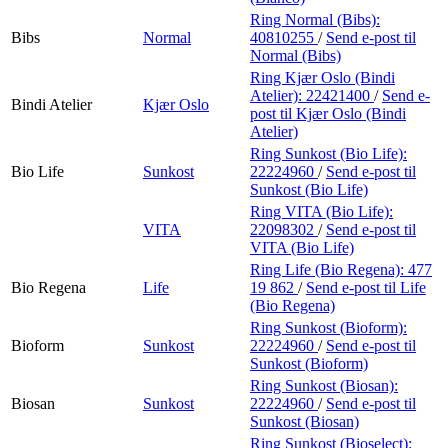
Ring Normal (Bibs):
Bibs
Normal
40810255
/
Send e-post
til
Normal (Bibs)
Ring Kjær Oslo (Bindi
Atelier):
22421400
/
Send e-
Bindi Atelier
Kjær Oslo
post
til Kjær Oslo (Bindi
Atelier)
Ring Sunkost (Bio Life):
Bio Life
Sunkost
22224960
/
Send e-post
til
Sunkost (Bio Life)
Ring VITA (Bio Life):
VITA
22098302
/
Send e-post
til
VITA (Bio Life)
Ring Life (Bio Regena):
477
Bio Regena
Life
19 862
/
Send e-post
til Life
(Bio Regena)
Ring Sunkost (Bioform):
Bioform
Sunkost
22224960
/
Send e-post
til
Sunkost (Bioform)
Ring Sunkost (Biosan):
Biosan
Sunkost
22224960
/
Send e-post
til
Sunkost (Biosan)
Ring Sunkost (Bioselect):