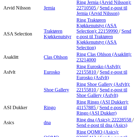
Ring Jernia (Arvid Nilsson):
Arvid Nilsson
Jernia
22710505
/
Send e-post
til
Jernia (Arvid Nilsson)
Ring Traktøren
Kjøkkenutstyr (ASA
Traktøren
Selection):
22159990
/
Send
ASA Selection
Kjøkkenutstyr
e-post
til Traktøren
Kjøkkenutstyr (ASA
Selection)
Ring Clas Ohlson (Asaklitt):
Asaklitt
Clas Ohlson
23214000
Ring Eurosko (Asfvlt):
Asfvlt
Eurosko
22155810
/
Send e-post
til
Eurosko (Asfvlt)
Ring Shoe Gallery (Asfvlt):
Shoe Gallery
22155810
/
Send e-post
til
Shoe Gallery (Asfvlt)
Ring Ringo (ASI Dukker):
ASI Dukker
Ringo
41157885
/
Send e-post
til
Ringo (ASI Dukker)
Ring dna (Asics):
22228558
/
Asics
dna
Send e-post
til dna (Asics)
Ring QOMO (Asics):