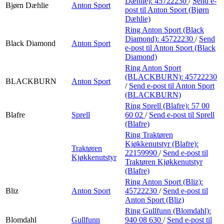
Dæhlie):
45722230
/
Send e-
Bjørn Dæhlie
Anton Sport
post
til Anton Sport (Bjørn
Dæhlie)
Ring Anton Sport (Black
Diamond):
45722230
/
Send
Black Diamond
Anton Sport
e-post
til Anton Sport (Black
Diamond)
Ring Anton Sport
(BLACKBURN):
45722230
BLACKBURN
Anton Sport
/
Send e-post
til Anton Sport
(BLACKBURN)
Ring Sprell (Blafre):
57 00
Blafre
Sprell
60 02
/
Send e-post
til Sprell
(Blafre)
Ring Traktøren
Kjøkkenutstyr (Blafre):
Traktøren
22159990
/
Send e-post
til
Kjøkkenutstyr
Traktøren Kjøkkenutstyr
(Blafre)
Ring Anton Sport (Bliz):
Bliz
Anton Sport
45722230
/
Send e-post
til
Anton Sport (Bliz)
Ring Gullfunn (Blomdahl):
Blomdahl
Gullfunn
940 08 630
/
Send e-post
til