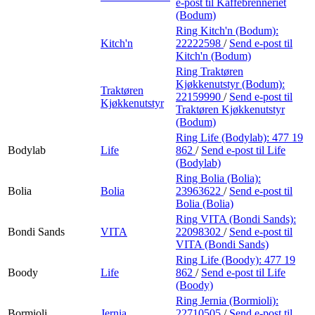
e-post
til Kaffebrenneriet
(Bodum)
Ring Kitch'n (Bodum):
Kitch'n
22222598
/
Send e-post
til
Kitch'n (Bodum)
Ring Traktøren
Kjøkkenutstyr (Bodum):
Traktøren
22159990
/
Send e-post
til
Kjøkkenutstyr
Traktøren Kjøkkenutstyr
(Bodum)
Ring Life (Bodylab):
477 19
Bodylab
Life
862
/
Send e-post
til Life
(Bodylab)
Ring Bolia (Bolia):
Bolia
Bolia
23963622
/
Send e-post
til
Bolia (Bolia)
Ring VITA (Bondi Sands):
Bondi Sands
VITA
22098302
/
Send e-post
til
VITA (Bondi Sands)
Ring Life (Boody):
477 19
Boody
Life
862
/
Send e-post
til Life
(Boody)
Ring Jernia (Bormioli):
Bormioli
Jernia
22710505
/
Send e-post
til