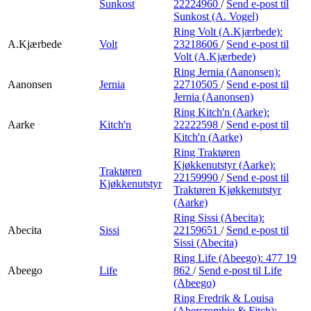
Sunkost
22224960
/
Send e-post
til
Sunkost (A. Vogel)
Ring Volt (A.Kjærbede):
A.Kjærbede
Volt
23218606
/
Send e-post
til
Volt (A.Kjærbede)
Ring Jernia (Aanonsen):
Aanonsen
Jernia
22710505
/
Send e-post
til
Jernia (Aanonsen)
Ring Kitch'n (Aarke):
Aarke
Kitch'n
22222598
/
Send e-post
til
Kitch'n (Aarke)
Ring Traktøren
Kjøkkenutstyr (Aarke):
Traktøren
22159990
/
Send e-post
til
Kjøkkenutstyr
Traktøren Kjøkkenutstyr
(Aarke)
Ring Sissi (Abecita):
Abecita
Sissi
22159651
/
Send e-post
til
Sissi (Abecita)
Ring Life (Abeego):
477 19
Abeego
Life
862
/
Send e-post
til Life
(Abeego)
Ring Fredrik & Louisa
(Abercrombie & Fitch):