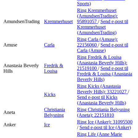
Sports)
Ring Kremmerhuset
(AmundsenTrading):
AmundsenTrading
Kremmerhuset
95891057
/
Send e-post
til
Kremmerhuset
(AmundsenTrading)
Ring Carla (Amuse):
Amuse
Carla
22156060
/
Send e-post
til
Carla (Amuse)
Ring Fredrik & Louisa
(Anastasia Beverly Hills):
Anastasia Beverly
Fredrik &
21519100
/
Send e-post
til
Hills
Louisa
Fredrik & Louisa (Anastasia
Beverly Hills)
Ring Kicks (Anastasia
Beverly Hills):
33221027
/
Kicks
Send e-post
til Kicks
(Anastasia Beverly Hills)
Christiania
Ring Christiania Belysning
Aneta
Belysning
(Aneta):
22151810
Ring Ice (Anker):
31095500
Anker
Ice
/
Send e-post
til Ice (Anker)
Ring Life (Anne Marie