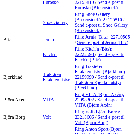
Eurosko
22155810
/
Send e-post
til
Eurosko (Birkenstock)
Ring Shoe Gallery
(Birkenstock):
22155810
/
Shoe Gallery
Send e-post
til Shoe Gallery
(Birkenstock)
Ring Jernia (Bitz):
22710505
Bitz
Jernia
/
Send e-post
til Jernia (Bitz)
Ring Kitch'n (Bitz):
Kitch'n
22222598
/
Send e-post
til
Kitch'n (Bitz)
Ring Traktøren
Kjøkkenutstyr (Bjørklund):
Traktøren
Bjørklund
22159990
/
Send e-post
til
Kjøkkenutstyr
Traktøren Kjøkkenutstyr
(Bjørklund)
Ring VITA (Björn Axén):
Björn Axén
VITA
22098302
/
Send e-post
til
VITA (Björn Axén)
Ring Volt (Björn Borg):
Björn Borg
Volt
23218606
/
Send e-post
til
Volt (Björn Borg)
Ring Anton Sport (Bjørn