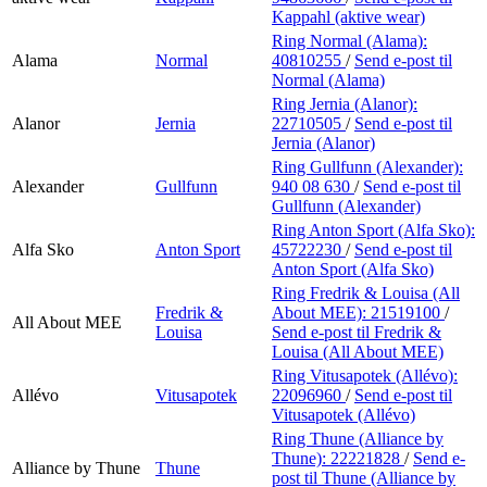
Kappahl (aktive wear)
Ring Normal (Alama):
Alama
Normal
40810255
/
Send e-post
til
Normal (Alama)
Ring Jernia (Alanor):
Alanor
Jernia
22710505
/
Send e-post
til
Jernia (Alanor)
Ring Gullfunn (Alexander):
Alexander
Gullfunn
940 08 630
/
Send e-post
til
Gullfunn (Alexander)
Ring Anton Sport (Alfa Sko):
Alfa Sko
Anton Sport
45722230
/
Send e-post
til
Anton Sport (Alfa Sko)
Ring Fredrik & Louisa (All
Fredrik &
About MEE):
21519100
/
All About MEE
Louisa
Send e-post
til Fredrik &
Louisa (All About MEE)
Ring Vitusapotek (Allévo):
Allévo
Vitusapotek
22096960
/
Send e-post
til
Vitusapotek (Allévo)
Ring Thune (Alliance by
Thune):
22221828
/
Send e-
Alliance by Thune
Thune
post
til Thune (Alliance by