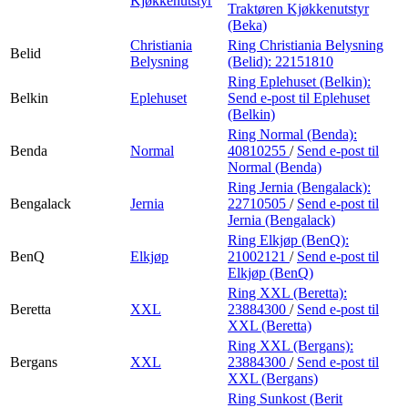
Kjøkkenutstyr
Traktøren Kjøkkenutstyr
(Beka)
Christiania
Ring Christiania Belysning
Belid
Belysning
(Belid):
22151810
Ring Eplehuset (Belkin):
Belkin
Eplehuset
Send e-post
til Eplehuset
(Belkin)
Ring Normal (Benda):
Benda
Normal
40810255
/
Send e-post
til
Normal (Benda)
Ring Jernia (Bengalack):
Bengalack
Jernia
22710505
/
Send e-post
til
Jernia (Bengalack)
Ring Elkjøp (BenQ):
BenQ
Elkjøp
21002121
/
Send e-post
til
Elkjøp (BenQ)
Ring XXL (Beretta):
Beretta
XXL
23884300
/
Send e-post
til
XXL (Beretta)
Ring XXL (Bergans):
Bergans
XXL
23884300
/
Send e-post
til
XXL (Bergans)
Ring Sunkost (Berit