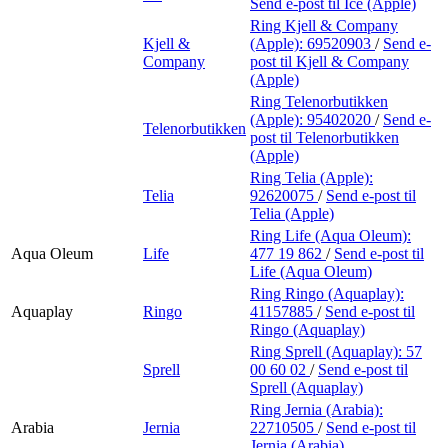
Send e-post
til Ice (Apple)
Ring Kjell & Company
Kjell &
(Apple):
69520903
/
Send e-
Company
post
til Kjell & Company
(Apple)
Ring Telenorbutikken
(Apple):
95402020
/
Send e-
Telenorbutikken
post
til Telenorbutikken
(Apple)
Ring Telia (Apple):
Telia
92620075
/
Send e-post
til
Telia (Apple)
Ring Life (Aqua Oleum):
Aqua Oleum
Life
477 19 862
/
Send e-post
til
Life (Aqua Oleum)
Ring Ringo (Aquaplay):
Aquaplay
Ringo
41157885
/
Send e-post
til
Ringo (Aquaplay)
Ring Sprell (Aquaplay):
57
Sprell
00 60 02
/
Send e-post
til
Sprell (Aquaplay)
Ring Jernia (Arabia):
Arabia
Jernia
22710505
/
Send e-post
til
Jernia (Arabia)