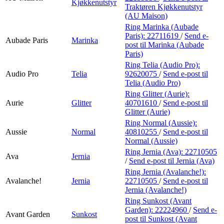
Kjøkkenutstyr
Traktøren Kjøkkenutstyr
(AU Maison)
Ring Marinka (Aubade
Paris):
22711619
/
Send e-
Aubade Paris
Marinka
post
til Marinka (Aubade
Paris)
Ring Telia (Audio Pro):
Audio Pro
Telia
92620075
/
Send e-post
til
Telia (Audio Pro)
Ring Glitter (Aurie):
Aurie
Glitter
40701610
/
Send e-post
til
Glitter (Aurie)
Ring Normal (Aussie):
Aussie
Normal
40810255
/
Send e-post
til
Normal (Aussie)
Ring Jernia (Ava):
22710505
Ava
Jernia
/
Send e-post
til Jernia (Ava)
Ring Jernia (Avalanche!):
Avalanche!
Jernia
22710505
/
Send e-post
til
Jernia (Avalanche!)
Ring Sunkost (Avant
Garden):
22224960
/
Send e-
Avant Garden
Sunkost
post
til Sunkost (Avant