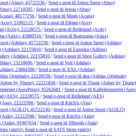
port (Abus):
45722230
/
Send e-post
til Anton Sport (Abus)
(Abus):
22710505
/
Send e-post
til Jernia (Abus)
Acana):
48177256
/
Send e-post
til Musti (Acana)
(Acer):
21002121
/
Send e-post
til Elkjøp (Acer)
nd (Activ):
22228575
/
Send e-post
til Brilleland (Activ)
ma (Adax):
45800516
/
Send e-post
til Bagorama (Adax)
port (Adidas):
45722230
/
Send e-post
til Anton Sport (Adidas)
 (Adidas):
22155810
/
Send e-post
til Eurosko (Adidas)
llery (Adidas):
22155810
/
Send e-post
til Shoe Gallery (Adidas)
didas):
23218606
/
Send e-post
til Volt (Adidas)
didas):
23884300
/
Send e-post
til XXL (Adidas)
idas Originals):
22228558
/
Send e-post
til dna (Adidas Originals)
(Adore by Thune):
22221828
/
Send e-post
til Thune (Adore by Thune)
enneriet (AeroPress):
95262681
/
Send e-post
til Kaffebrenneriet (Aero
and (AES):
22228575
/
Send e-post
til Brilleland (AES)
 (Aga):
22222598
/
Send e-post
til Kitch'n (Aga)
Sport (AGILO):
45722230
/
Send e-post
til Anton Sport (AGILO)
 (Aida):
22222598
/
Send e-post
til Kitch'n (Aida)
s (Aida):
91907034
/
Send e-post
til Tilbords (Aida)
oro (aim'n):
Send e-post
til SATS Storo (aim'n)