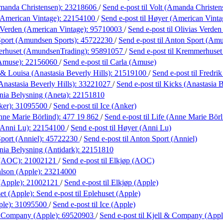
manda Christensen):
23218606
/
Send e-post
til Volt (Amanda Christen
American Vintage):
22154100
/
Send e-post
til Høyer (American Vinta
 Verden (American Vintage):
95710003
/
Send e-post
til Olivias Verde
port (Amundsen Sports):
45722230
/
Send e-post
til Anton Sport (Am
rhuset (AmundsenTrading):
95891057
/
Send e-post
til Kremmerhuse
(Amuse):
22156060
/
Send e-post
til Carla (Amuse)
 & Louisa (Anastasia Beverly Hills):
21519100
/
Send e-post
til Fredri
Anastasia Beverly Hills):
33221027
/
Send e-post
til Kicks (Anastasia B
ania Belysning (Aneta):
22151810
ker):
31095500
/
Send e-post
til Ice (Anker)
nne Marie Börlind):
477 19 862
/
Send e-post
til Life (Anne Marie Börl
(Anni Lu):
22154100
/
Send e-post
til Høyer (Anni Lu)
port (Anniel):
45722230
/
Send e-post
til Anton Sport (Anniel)
ania Belysning (Antidark):
22151810
 (AOC):
21002121
/
Send e-post
til Elkjøp (AOC)
lson (Apple):
23214000
(Apple):
21002121
/
Send e-post
til Elkjøp (Apple)
et (Apple):
Send e-post
til Eplehuset (Apple)
ple):
31095500
/
Send e-post
til Ice (Apple)
& Company (Apple):
69520903
/
Send e-post
til Kjell & Company (Appl