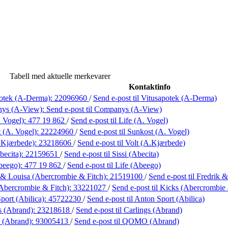
Tabell med aktuelle merkevarer
Kontaktinfo
potek (A-Derma):
22096960
/
Send e-post
til Vitusapotek (A-Derma)
ys (A-View):
Send e-post
til Companys (A-View)
. Vogel):
477 19 862
/
Send e-post
til Life (A. Vogel)
 (A. Vogel):
22224960
/
Send e-post
til Sunkost (A. Vogel)
.Kjærbede):
23218606
/
Send e-post
til Volt (A.Kjærbede)
becita):
22159651
/
Send e-post
til Sissi (Abecita)
beego):
477 19 862
/
Send e-post
til Life (Abeego)
 & Louisa (Abercrombie & Fitch):
21519100
/
Send e-post
til Fredrik
Abercrombie & Fitch):
33221027
/
Send e-post
til Kicks (Abercrombie 
port (Abilica):
45722230
/
Send e-post
til Anton Sport (Abilica)
s (Abrand):
23218618
/
Send e-post
til Carlings (Abrand)
(Abrand):
93005413
/
Send e-post
til QOMO (Abrand)