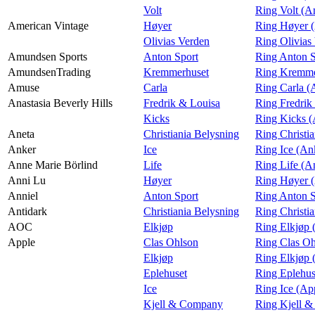
Volt
Ring Volt (A
American Vintage
Høyer
Ring Høyer (
Olivias Verden
Ring Olivias
Amundsen Sports
Anton Sport
Ring Anton S
AmundsenTrading
Kremmerhuset
Ring Kremme
Amuse
Carla
Ring Carla 
Anastasia Beverly Hills
Fredrik & Louisa
Ring Fredrik
Kicks
Ring Kicks (
Aneta
Christiania Belysning
Ring Christi
Anker
Ice
Ring Ice (An
Anne Marie Börlind
Life
Ring Life (A
Anni Lu
Høyer
Ring Høyer 
Anniel
Anton Sport
Ring Anton S
Antidark
Christiania Belysning
Ring Christi
AOC
Elkjøp
Ring Elkjøp
Apple
Clas Ohlson
Ring Clas Oh
Elkjøp
Ring Elkjøp 
Eplehuset
Ring Eplehus
Ice
Ring Ice (Ap
Kjell & Company
Ring Kjell 