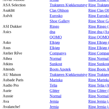
ASA Selection
Traktøren Kjøkkenutstyr
Ring Traktør
Asaklitt
Clas Ohlson
Ring Clas Oh
Asfvlt
Eurosko
Ring Eurosko
Shoe Gallery
Ring Shoe Ga
ASI Dukker
Ringo
Ring Ringo 
Asics
dna
Ring dna (As
QOMO
Ring QOMO 
Asko
Elkjøp
Ring Elkjøp 
Asus
Elkjøp
Ring Elkjøp 
Atelier Rêve
Companys
Ring Company
Athea
Normal
Ring Normal
Atkins
Sunkost
Ring Sunkost
Attends
Boots Apotek
Ring Boots A
AU Maison
Traktøren Kjøkkenutstyr
Ring Traktør
Aubade Paris
Marinka
Ring Marinka
Audio Pro
Telia
Ring Telia (
Aurie
Glitter
Ring Glitter 
Aussie
Normal
Ring Normal 
Ava
Jernia
Ring Jernia 
Avalanche!
Jernia
Ring Jernia 