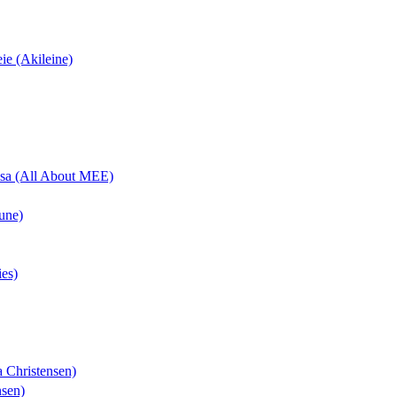
eie (Akileine)
uisa (All About MEE)
une)
ies)
a Christensen)
nsen)