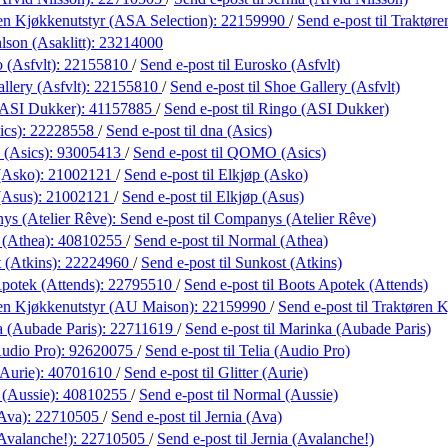
en Kjøkkenutstyr (ASA Selection):
22159990
/
Send e-post
til Traktør
lson (Asaklitt):
23214000
 (Asfvlt):
22155810
/
Send e-post
til Eurosko (Asfvlt)
llery (Asfvlt):
22155810
/
Send e-post
til Shoe Gallery (Asfvlt)
(ASI Dukker):
41157885
/
Send e-post
til Ringo (ASI Dukker)
ics):
22228558
/
Send e-post
til dna (Asics)
(Asics):
93005413
/
Send e-post
til QOMO (Asics)
(Asko):
21002121
/
Send e-post
til Elkjøp (Asko)
(Asus):
21002121
/
Send e-post
til Elkjøp (Asus)
s (Atelier Rêve):
Send e-post
til Companys (Atelier Rêve)
 (Athea):
40810255
/
Send e-post
til Normal (Athea)
 (Atkins):
22224960
/
Send e-post
til Sunkost (Atkins)
potek (Attends):
22795510
/
Send e-post
til Boots Apotek (Attends)
en Kjøkkenutstyr (AU Maison):
22159990
/
Send e-post
til Traktøren
 (Aubade Paris):
22711619
/
Send e-post
til Marinka (Aubade Paris)
Audio Pro):
92620075
/
Send e-post
til Telia (Audio Pro)
(Aurie):
40701610
/
Send e-post
til Glitter (Aurie)
(Aussie):
40810255
/
Send e-post
til Normal (Aussie)
(Ava):
22710505
/
Send e-post
til Jernia (Ava)
(Avalanche!):
22710505
/
Send e-post
til Jernia (Avalanche!)