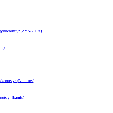
 Kjøkkenutstyr (AYA&IDA)
du)
kkenutstyr (Bali kurv)
nutstyr (bamix)