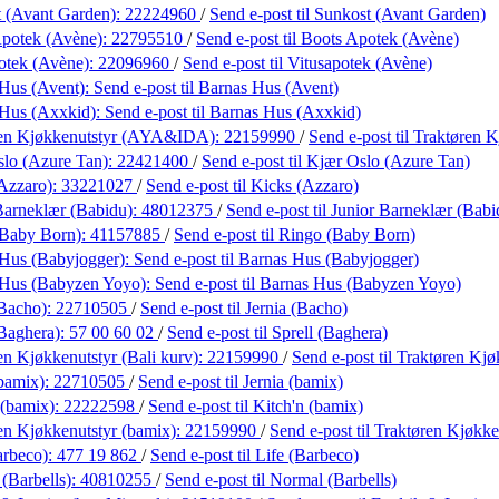
 (Avant Garden):
22224960
/
Send e-post
til Sunkost (Avant Garden)
Apotek (Avène):
22795510
/
Send e-post
til Boots Apotek (Avène)
otek (Avène):
22096960
/
Send e-post
til Vitusapotek (Avène)
Hus (Avent):
Send e-post
til Barnas Hus (Avent)
 Hus (Axxkid):
Send e-post
til Barnas Hus (Axxkid)
ren Kjøkkenutstyr (AYA&IDA):
22159990
/
Send e-post
til Traktøren
lo (Azure Tan):
22421400
/
Send e-post
til Kjær Oslo (Azure Tan)
Azzaro):
33221027
/
Send e-post
til Kicks (Azzaro)
Barneklær (Babidu):
48012375
/
Send e-post
til Junior Barneklær (Babi
(Baby Born):
41157885
/
Send e-post
til Ringo (Baby Born)
Hus (Babyjogger):
Send e-post
til Barnas Hus (Babyjogger)
 Hus (Babyzen Yoyo):
Send e-post
til Barnas Hus (Babyzen Yoyo)
(Bacho):
22710505
/
Send e-post
til Jernia (Bacho)
(Baghera):
57 00 60 02
/
Send e-post
til Sprell (Baghera)
en Kjøkkenutstyr (Bali kurv):
22159990
/
Send e-post
til Traktøren Kjø
(bamix):
22710505
/
Send e-post
til Jernia (bamix)
 (bamix):
22222598
/
Send e-post
til Kitch'n (bamix)
en Kjøkkenutstyr (bamix):
22159990
/
Send e-post
til Traktøren Kjøkke
arbeco):
477 19 862
/
Send e-post
til Life (Barbeco)
(Barbells):
40810255
/
Send e-post
til Normal (Barbells)