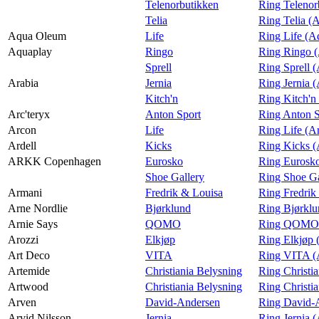
Telenorbutikken
Ring Telenor
Telia
Ring Telia (
Aqua Oleum
Life
Ring Life (
Aquaplay
Ringo
Ring Ringo 
Sprell
Ring Sprell 
Arabia
Jernia
Ring Jernia (
Kitch'n
Ring Kitch'n
Arc'teryx
Anton Sport
Ring Anton S
Arcon
Life
Ring Life (A
Ardell
Kicks
Ring Kicks (
ARKK Copenhagen
Eurosko
Ring Euros
Shoe Gallery
Ring Shoe G
Armani
Fredrik & Louisa
Ring Fredrik
Arne Nordlie
Bjørklund
Ring Bjørklu
Arnie Says
QOMO
Ring QOMO (
Arozzi
Elkjøp
Ring Elkjøp 
Art Deco
VITA
Ring VITA (
Artemide
Christiania Belysning
Ring Christi
Artwood
Christiania Belysning
Ring Christi
Arven
David-Andersen
Ring David-
Arvid Nilsson
Jernia
Ring Jernia (