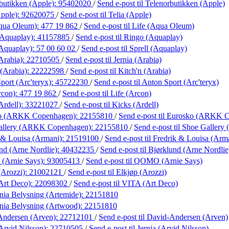
butikken (Apple):
95402020
/
Send e-post
til Telenorbutikken (Apple)
Apple):
92620075
/
Send e-post
til Telia (Apple)
Aqua Oleum):
477 19 862
/
Send e-post
til Life (Aqua Oleum)
(Aquaplay):
41157885
/
Send e-post
til Ringo (Aquaplay)
(Aquaplay):
57 00 60 02
/
Send e-post
til Sprell (Aquaplay)
Arabia):
22710505
/
Send e-post
til Jernia (Arabia)
 (Arabia):
22222598
/
Send e-post
til Kitch'n (Arabia)
port (Arc'teryx):
45722230
/
Send e-post
til Anton Sport (Arc'teryx)
rcon):
477 19 862
/
Send e-post
til Life (Arcon)
Ardell):
33221027
/
Send e-post
til Kicks (Ardell)
ko (ARKK Copenhagen):
22155810
/
Send e-post
til Eurosko (ARKK 
allery (ARKK Copenhagen):
22155810
/
Send e-post
til Shoe Galler
 & Louisa (Armani):
21519100
/
Send e-post
til Fredrik & Louisa (Arm
nd (Arne Nordlie):
40432235
/
Send e-post
til Bjørklund (Arne Nordlie
Arnie Says):
93005413
/
Send e-post
til QOMO (Arnie Says)
(Arozzi):
21002121
/
Send e-post
til Elkjøp (Arozzi)
Art Deco):
22098302
/
Send e-post
til VITA (Art Deco)
ania Belysning (Artemide):
22151810
ania Belysning (Artwood):
22151810
Andersen (Arven):
22712101
/
Send e-post
til David-Andersen (Arven)
Arvid Nilsson):
22710505
/
Send e-post
til Jernia (Arvid Nilsson)