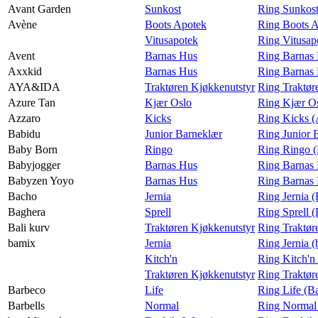
Avant Garden
Sunkost
Ring Sunkost
Avène
Boots Apotek
Ring Boots 
Vitusapotek
Ring Vitusap
Avent
Barnas Hus
Ring Barnas 
Axxkid
Barnas Hus
Ring Barnas
AYA&IDA
Traktøren Kjøkkenutstyr
Ring Traktø
Azure Tan
Kjær Oslo
Ring Kjær Os
Azzaro
Kicks
Ring Kicks (
Babidu
Junior Barneklær
Ring Junior 
Baby Born
Ringo
Ring Ringo 
Babyjogger
Barnas Hus
Ring Barnas 
Babyzen Yoyo
Barnas Hus
Ring Barnas
Bacho
Jernia
Ring Jernia 
Baghera
Sprell
Ring Sprell 
Bali kurv
Traktøren Kjøkkenutstyr
Ring Traktør
bamix
Jernia
Ring Jernia 
Kitch'n
Ring Kitch'n
Traktøren Kjøkkenutstyr
Ring Traktør
Barbeco
Life
Ring Life (B
Barbells
Normal
Ring Normal 