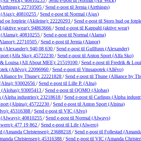
 (Air Wick):
40810255
/
Send e-post
til Normal (Air Wick)
Airthings):
22710505
/
Send e-post
til Jernia (Airthings)
 (Ajax):
40810255
/
Send e-post
til Normal (Ajax)
d og fotpleie (Akileine):
22220293
/
Send e-post
til Storo hud og fotpl
 (aktive wear):
94863666
/
Send e-post
til Kappahl (aktive wear)
 (Alama):
40810255
/
Send e-post
til Normal (Alama)
(Alanor):
22710505
/
Send e-post
til Jernia (Alanor)
n (Alexander):
940 08 630
/
Send e-post
til Gullfunn (Alexander)
port (Alfa Sko):
45722230
/
Send e-post
til Anton Sport (Alfa Sko)
 & Louisa (All About MEE):
21519100
/
Send e-post
til Fredrik & Lo
otek (Allévo):
22096960
/
Send e-post
til Vitusapotek (Allévo)
Alliance by Thune):
22221828
/
Send e-post
til Thune (Alliance by Th
 (Alna):
93002656
/
Send e-post
til Lille P. (Alna)
(Alohas):
93005413
/
Send e-post
til QOMO (Alohas)
 (Alpha industries):
23218618
/
Send e-post
til Carlings (Alpha industr
port (Alpina):
45722230
/
Send e-post
til Anton Sport (Alpina)
lvo):
45316388
/
Send e-post
til VIC (Alvo)
 (Always):
40810255
/
Send e-post
til Normal (Always)
lwero):
477 19 862
/
Send e-post
til Life (Alwero)
ad (Amanda Christensen):
23688218
/
Send e-post
til Follestad (Amand
manda Christensen):
45316388
/
Send e-post
til VIC (Amanda Christe