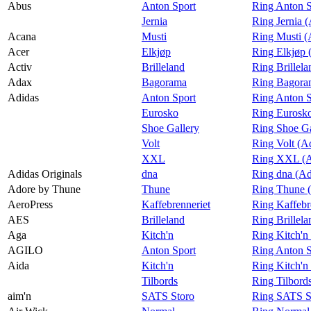
Praktisk informasjon
Abus
Anton Sport
Ring Anton S
Jernia
Ring Jernia 
Ledige stillinger
Acana
Musti
Ring Musti (
Acer
Elkjøp
Ring Elkjøp 
Magasin
Activ
Brilleland
Ring Brillela
Gavekort
Adax
Bagorama
Ring Bagora
Adidas
Anton Sport
Ring Anton S
Finn frem
Eurosko
Ring Eurosko
Shoe Gallery
Ring Shoe Ga
Volt
Ring Volt (A
XXL
Ring XXL (A
Adidas Originals
dna
Ring dna (Ad
Adore by Thune
Thune
Ring Thune 
AeroPress
Kaffebrenneriet
Ring Kaffebr
AES
Brilleland
Ring Brillel
Aga
Kitch'n
Ring Kitch'n
AGILO
Anton Sport
Ring Anton 
Aida
Kitch'n
Ring Kitch'n
Tilbords
Ring Tilbord
aim'n
SATS Storo
Ring SATS St