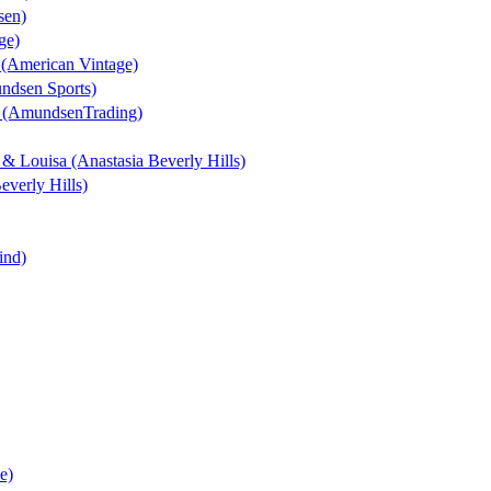
sen)
ge)
n (American Vintage)
undsen Sports)
t (AmundsenTrading)
k & Louisa (Anastasia Beverly Hills)
everly Hills)
ind)
e)