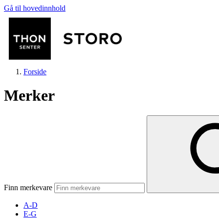
Gå til hovedinnhold
Forside
Merker
Butikker
Mat og drikke
Finn merkevare
Helse
A-D
E-G