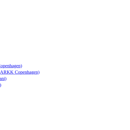
Copenhagen)
y (ARKK Copenhagen)
ani)
)