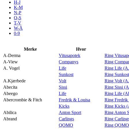
H-J
Aktiviteter
K-M
N-P
Q-S
T-V
Tilbud
W-Å
0-9
Merker
Merke
Hvor
A-Derma
Vitusapotek
Ring Vitusa
Inspirasjon
A-View
Companys
Ring Compan
A. Vogel
Life
Ring Life (A
Sunkost
Ring Sunkost
A.Kjærbede
Volt
Ring Volt (A
Abecita
Sissi
Ring Sissi (A
Søk
Abeego
Life
Ring Life (A
Abercrombie & Fitch
Fredrik & Louisa
Ring Fredrik
Kicks
Ring Kicks (
Abilica
Anton Sport
Ring Anton S
Abrand
Carlings
Ring Carling
Åpningstider
QOMO
Ring QOMO 