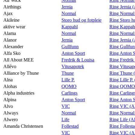
Air Wick
Normal
Ring Normal
Airthings
Jernia
Ring Jernia (
Ajax
Normal
Ring Normal
Akileine
Storo hud og fotpleie
Ring Storo hu
aktive wear
Kappahl
Ring Kappahl
Alama
Normal
Ring Normal
Alanor
Jernia
Ring Jernia 
Alexander
Gullfunn
Ring Gullfun
Alfa Sko
Anton Sport
Ring Anton S
All About MEE
Fredrik & Louisa
Ring Fredrik
Allévo
Vitusapotek
Ring Vitusap
Alliance by Thune
Thune
Ring Thune (
Alna
Lille P.
Ring Lille P.
Alohas
QOMO
Ring QOMO 
Alpha industries
Carlings
Ring Carlings
Alpina
Anton Sport
Ring Anton S
Alvo
VIC
Ring VIC (A
Always
Normal
Ring Normal
Alwero
Life
Ring Life (A
Amanda Christensen
Follestad
Ring Follest
VIC
Ring VIC (A