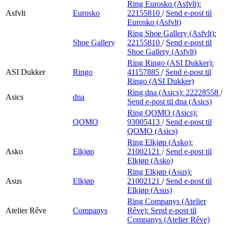
Ring Eurosko (Asfvlt):
Asfvlt
Eurosko
22155810
/
Send e-post
til
Eurosko (Asfvlt)
Ring Shoe Gallery (Asfvlt):
Shoe Gallery
22155810
/
Send e-post
til
Shoe Gallery (Asfvlt)
Ring Ringo (ASI Dukker):
ASI Dukker
Ringo
41157885
/
Send e-post
til
Ringo (ASI Dukker)
Ring dna (Asics):
22228558
/
Asics
dna
Send e-post
til dna (Asics)
Ring QOMO (Asics):
QOMO
93005413
/
Send e-post
til
QOMO (Asics)
Ring Elkjøp (Asko):
Asko
Elkjøp
21002121
/
Send e-post
til
Elkjøp (Asko)
Ring Elkjøp (Asus):
Asus
Elkjøp
21002121
/
Send e-post
til
Elkjøp (Asus)
Ring Companys (Atelier
Atelier Rêve
Companys
Rêve):
Send e-post
til
Companys (Atelier Rêve)