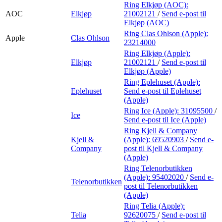
Ring Elkjøp (AOC):
AOC
Elkjøp
21002121
/
Send e-post
til
Elkjøp (AOC)
Ring Clas Ohlson (Apple):
Apple
Clas Ohlson
23214000
Ring Elkjøp (Apple):
Elkjøp
21002121
/
Send e-post
til
Elkjøp (Apple)
Ring Eplehuset (Apple):
Eplehuset
Send e-post
til Eplehuset
(Apple)
Ring Ice (Apple):
31095500
/
Ice
Send e-post
til Ice (Apple)
Ring Kjell & Company
Kjell &
(Apple):
69520903
/
Send e-
Company
post
til Kjell & Company
(Apple)
Ring Telenorbutikken
(Apple):
95402020
/
Send e-
Telenorbutikken
post
til Telenorbutikken
(Apple)
Ring Telia (Apple):
Telia
92620075
/
Send e-post
til