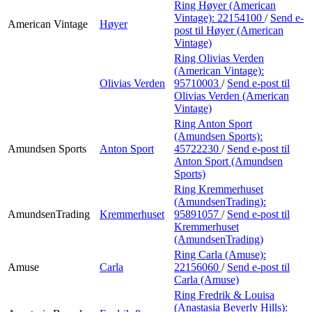
Ring Høyer (American
Vintage):
22154100
/
Send e-
American Vintage
Høyer
post
til Høyer (American
Vintage)
Ring Olivias Verden
(American Vintage):
Olivias Verden
95710003
/
Send e-post
til
Olivias Verden (American
Vintage)
Ring Anton Sport
(Amundsen Sports):
Amundsen Sports
Anton Sport
45722230
/
Send e-post
til
Anton Sport (Amundsen
Sports)
Ring Kremmerhuset
(AmundsenTrading):
AmundsenTrading
Kremmerhuset
95891057
/
Send e-post
til
Kremmerhuset
(AmundsenTrading)
Ring Carla (Amuse):
Amuse
Carla
22156060
/
Send e-post
til
Carla (Amuse)
Ring Fredrik & Louisa
(Anastasia Beverly Hills):