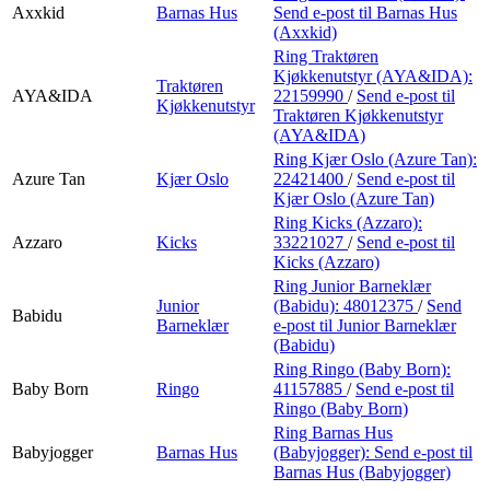
Axxkid
Barnas Hus
Send e-post
til Barnas Hus
(Axxkid)
Ring Traktøren
Kjøkkenutstyr (AYA&IDA):
Traktøren
AYA&IDA
22159990
/
Send e-post
til
Kjøkkenutstyr
Traktøren Kjøkkenutstyr
(AYA&IDA)
Ring Kjær Oslo (Azure Tan):
Azure Tan
Kjær Oslo
22421400
/
Send e-post
til
Kjær Oslo (Azure Tan)
Ring Kicks (Azzaro):
Azzaro
Kicks
33221027
/
Send e-post
til
Kicks (Azzaro)
Ring Junior Barneklær
Junior
(Babidu):
48012375
/
Send
Babidu
Barneklær
e-post
til Junior Barneklær
(Babidu)
Ring Ringo (Baby Born):
Baby Born
Ringo
41157885
/
Send e-post
til
Ringo (Baby Born)
Ring Barnas Hus
Babyjogger
Barnas Hus
(Babyjogger):
Send e-post
til
Barnas Hus (Babyjogger)