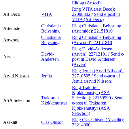
Elkjøp (Arozzi)
Ring VITA (Art Deco):
Art Deco
VITA
22098302
/
Send e-post
til
VITA (Art Deco)
Christiania
Ring Christiania Belysning
Artemide
Belysning
(Artemide):
22151810
Christiania
Ring Christiania Belysning
Artwood
Belysning
(Artwood):
22151810
Ring David-Andersen
David-
(Arven):
22712101
/
Send e-
Arven
Andersen
post
til David-Andersen
(Arven)
Ring Jernia (Arvid Nilsson):
Arvid Nilsson
Jernia
22710505
/
Send e-post
til
Jernia (Arvid Nilsson)
Ring Traktøren
Kjøkkenutstyr (ASA
Traktøren
Selection):
22159990
/
Send
ASA Selection
Kjøkkenutstyr
e-post
til Traktøren
Kjøkkenutstyr (ASA
Selection)
Ring Clas Ohlson (Asaklitt):
Asaklitt
Clas Ohlson
23214000