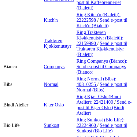
post
til Kaffebrenneriet
(Bialetti)
Ring Kitch'n (Bialetti):
Kitch'n
22222598
/
Send e-post
til
Kitch'n (Bialetti)
Ring Traktøren
Kjøkkenutstyr (Bialetti):
Traktøren
22159990
/
Send e-post
til
Kjøkkenutstyr
Traktøren Kjøkkenutstyr
(Bialetti)
Ring Companys (Bianco):
Bianco
Companys
Send e-post
til Companys
(Bianco)
Ring Normal (Bibs):
Bibs
Normal
40810255
/
Send e-post
til
Normal (Bibs)
Ring Kjær Oslo (Bindi
Atelier):
22421400
/
Send e-
Bindi Atelier
Kjær Oslo
post
til Kjær Oslo (Bindi
Atelier)
Ring Sunkost (Bio Life):
Bio Life
Sunkost
22224960
/
Send e-post
til
Sunkost (Bio Life)