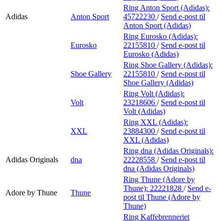
Ring Anton Sport (Adidas):
Adidas
Anton Sport
45722230
/
Send e-post
til
Anton Sport (Adidas)
Ring Eurosko (Adidas):
Eurosko
22155810
/
Send e-post
til
Eurosko (Adidas)
Ring Shoe Gallery (Adidas):
Shoe Gallery
22155810
/
Send e-post
til
Shoe Gallery (Adidas)
Ring Volt (Adidas):
Volt
23218606
/
Send e-post
til
Volt (Adidas)
Ring XXL (Adidas):
XXL
23884300
/
Send e-post
til
XXL (Adidas)
Ring dna (Adidas Originals):
Adidas Originals
dna
22228558
/
Send e-post
til
dna (Adidas Originals)
Ring Thune (Adore by
Thune):
22221828
/
Send e-
Adore by Thune
Thune
post
til Thune (Adore by
Thune)
Ring Kaffebrenneriet