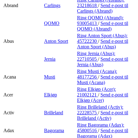
Abrand
Carlings
23218618
/
Send e-post
til
Carlings (Abrand)
Ring QOMO (Abrand):
QOMO
93005413
/
Send e-post
til
QOMO (Abrand)
Ring Anton Sport (Abus):
Abus
Anton Sport
45722230
/
Send e-post
til
Anton Sport (Abus)
Ring Jernia (Abus):
Jernia
22710505
/
Send e-post
til
Jernia (Abus)
Ring Musti (Acana):
Acana
Musti
48177256
/
Send e-post
til
Musti (Acana)
Ring Elkjøp (Acer):
Acer
Elkjøp
21002121
/
Send e-post
til
Elkjøp (Acer)
Ring Brilleland (Activ):
Activ
Brilleland
22228575
/
Send e-post
til
Brilleland (Activ)
Ring Bagorama (Adax):
Adax
Bagorama
45800516
/
Send e-post
til
Bagorama (Adax)