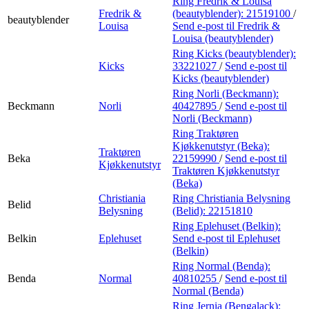
Ring Fredrik & Louisa
Fredrik &
(beautyblender):
21519100
/
beautyblender
Louisa
Send e-post
til Fredrik &
Louisa (beautyblender)
Ring Kicks (beautyblender):
Kicks
33221027
/
Send e-post
til
Kicks (beautyblender)
Ring Norli (Beckmann):
Beckmann
Norli
40427895
/
Send e-post
til
Norli (Beckmann)
Ring Traktøren
Kjøkkenutstyr (Beka):
Traktøren
Beka
22159990
/
Send e-post
til
Kjøkkenutstyr
Traktøren Kjøkkenutstyr
(Beka)
Christiania
Ring Christiania Belysning
Belid
Belysning
(Belid):
22151810
Ring Eplehuset (Belkin):
Belkin
Eplehuset
Send e-post
til Eplehuset
(Belkin)
Ring Normal (Benda):
Benda
Normal
40810255
/
Send e-post
til
Normal (Benda)
Ring Jernia (Bengalack):