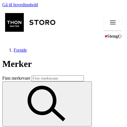
Gå til hovedinnhold
Stengt
Forside
Merker
Butikker
Finn merkevare
Mat og drikke
Helse
Aktiviteter
Tilbud