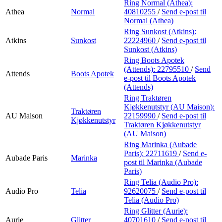
Ring Normal (Athea):
Athea
Normal
40810255
/
Send e-post
til
Normal (Athea)
Ring Sunkost (Atkins):
Atkins
Sunkost
22224960
/
Send e-post
til
Sunkost (Atkins)
Ring Boots Apotek
(Attends):
22795510
/
Send
Attends
Boots Apotek
e-post
til Boots Apotek
(Attends)
Ring Traktøren
Kjøkkenutstyr (AU Maison):
Traktøren
AU Maison
22159990
/
Send e-post
til
Kjøkkenutstyr
Traktøren Kjøkkenutstyr
(AU Maison)
Ring Marinka (Aubade
Paris):
22711619
/
Send e-
Aubade Paris
Marinka
post
til Marinka (Aubade
Paris)
Ring Telia (Audio Pro):
Audio Pro
Telia
92620075
/
Send e-post
til
Telia (Audio Pro)
Ring Glitter (Aurie):
Aurie
Glitter
40701610
/
Send e-post
til