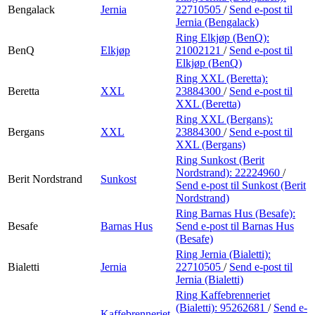
Bengalack
Jernia
22710505
/
Send e-post
til
Jernia (Bengalack)
Ring Elkjøp (BenQ):
BenQ
Elkjøp
21002121
/
Send e-post
til
Elkjøp (BenQ)
Ring XXL (Beretta):
Beretta
XXL
23884300
/
Send e-post
til
XXL (Beretta)
Ring XXL (Bergans):
Bergans
XXL
23884300
/
Send e-post
til
XXL (Bergans)
Ring Sunkost (Berit
Nordstrand):
22224960
/
Berit Nordstrand
Sunkost
Send e-post
til Sunkost (Berit
Nordstrand)
Ring Barnas Hus (Besafe):
Besafe
Barnas Hus
Send e-post
til Barnas Hus
(Besafe)
Ring Jernia (Bialetti):
Bialetti
Jernia
22710505
/
Send e-post
til
Jernia (Bialetti)
Ring Kaffebrenneriet
(Bialetti):
95262681
/
Send e-
Kaffebrenneriet