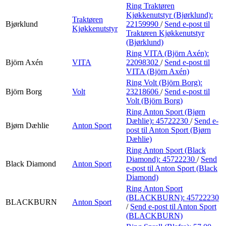
Ring Traktøren
Kjøkkenutstyr (Bjørklund):
Traktøren
Bjørklund
22159990
/
Send e-post
til
Kjøkkenutstyr
Traktøren Kjøkkenutstyr
(Bjørklund)
Ring VITA (Björn Axén):
Björn Axén
VITA
22098302
/
Send e-post
til
VITA (Björn Axén)
Ring Volt (Björn Borg):
Björn Borg
Volt
23218606
/
Send e-post
til
Volt (Björn Borg)
Ring Anton Sport (Bjørn
Dæhlie):
45722230
/
Send e-
Bjørn Dæhlie
Anton Sport
post
til Anton Sport (Bjørn
Dæhlie)
Ring Anton Sport (Black
Diamond):
45722230
/
Send
Black Diamond
Anton Sport
e-post
til Anton Sport (Black
Diamond)
Ring Anton Sport
(BLACKBURN):
45722230
BLACKBURN
Anton Sport
/
Send e-post
til Anton Sport
(BLACKBURN)