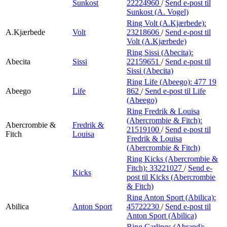
Sunkost
22224960
/
Send e-post
til
Sunkost (A. Vogel)
Ring Volt (A.Kjærbede):
A.Kjærbede
Volt
23218606
/
Send e-post
til
Volt (A.Kjærbede)
Ring Sissi (Abecita):
Abecita
Sissi
22159651
/
Send e-post
til
Sissi (Abecita)
Ring Life (Abeego):
477 19
Abeego
Life
862
/
Send e-post
til Life
(Abeego)
Ring Fredrik & Louisa
(Abercrombie & Fitch):
Abercrombie &
Fredrik &
21519100
/
Send e-post
til
Fitch
Louisa
Fredrik & Louisa
(Abercrombie & Fitch)
Ring Kicks (Abercrombie &
Fitch):
33221027
/
Send e-
Kicks
post
til Kicks (Abercrombie
& Fitch)
Ring Anton Sport (Abilica):
Abilica
Anton Sport
45722230
/
Send e-post
til
Anton Sport (Abilica)
Ring Carlings (Abrand):