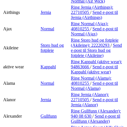
Normal (Air Wick)
Ring Jernia (Airthings):
Airthings
Jernia
22710505
/
Send e-post
til
Jernia (Airthings)
Ring Normal (Ajax):
Ajax
Normal
40810255
/
Send e-post
til
Normal (Ajax)
Ring Storo hud og fotpleie
Storo hud og
(Akileine):
22220293
/
Send
Akileine
fotpleie
e-post
til Storo hud og
fotpleie (Akileine)
Ring Kappahl (aktive wear):
aktive wear
Kappahl
94863666
/
Send e-post
til
Kappahl (aktive wear)
Ring Normal (Alama):
Alama
Normal
40810255
/
Send e-post
til
Normal (Alama)
Ring Jernia (Alanor):
Alanor
Jernia
22710505
/
Send e-post
til
Jernia (Alanor)
Ring Gullfunn (Alexander):
Alexander
Gullfunn
940 08 630
/
Send e-post
til
Gullfunn (Alexander)