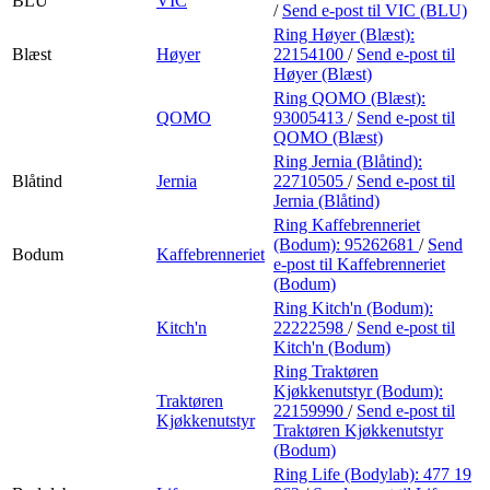
BLU
VIC
/
Send e-post
til VIC (BLU)
Ring Høyer (Blæst):
Blæst
Høyer
22154100
/
Send e-post
til
Høyer (Blæst)
Ring QOMO (Blæst):
QOMO
93005413
/
Send e-post
til
QOMO (Blæst)
Ring Jernia (Blåtind):
Blåtind
Jernia
22710505
/
Send e-post
til
Jernia (Blåtind)
Ring Kaffebrenneriet
(Bodum):
95262681
/
Send
Bodum
Kaffebrenneriet
e-post
til Kaffebrenneriet
(Bodum)
Ring Kitch'n (Bodum):
Kitch'n
22222598
/
Send e-post
til
Kitch'n (Bodum)
Ring Traktøren
Kjøkkenutstyr (Bodum):
Traktøren
22159990
/
Send e-post
til
Kjøkkenutstyr
Traktøren Kjøkkenutstyr
(Bodum)
Ring Life (Bodylab):
477 19