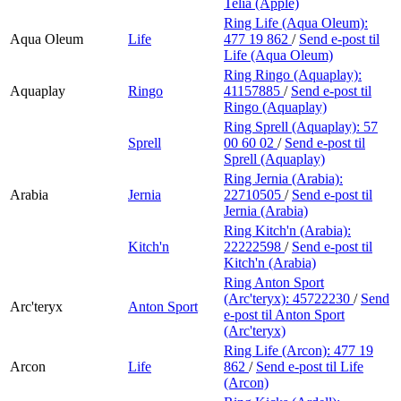
Telia (Apple)
Ring Life (Aqua Oleum):
Aqua Oleum
Life
477 19 862
/
Send e-post
til
Life (Aqua Oleum)
Ring Ringo (Aquaplay):
Aquaplay
Ringo
41157885
/
Send e-post
til
Ringo (Aquaplay)
Ring Sprell (Aquaplay):
57
Sprell
00 60 02
/
Send e-post
til
Sprell (Aquaplay)
Ring Jernia (Arabia):
Arabia
Jernia
22710505
/
Send e-post
til
Jernia (Arabia)
Ring Kitch'n (Arabia):
Kitch'n
22222598
/
Send e-post
til
Kitch'n (Arabia)
Ring Anton Sport
(Arc'teryx):
45722230
/
Send
Arc'teryx
Anton Sport
e-post
til Anton Sport
(Arc'teryx)
Ring Life (Arcon):
477 19
Arcon
Life
862
/
Send e-post
til Life
(Arcon)