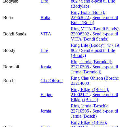
Bodylab
Life
862
/
Send e-post
til Life
(Bodylab)
Ring Bolia (Bolia):
Bolia
Bolia
23963622
/
Send e-post
til
Bolia (Bolia)
Ring VITA (Bondi Sands):
Bondi Sands
VITA
22098302
/
Send e-post
til
VITA (Bondi Sands)
Ring Life (Boody):
477 19
Boody
Life
862
/
Send e-post
til Life
(Boody)
Ring Jernia (Bormioli):
Bormioli
Jernia
22710505
/
Send e-post
til
Jernia (Bormioli)
Ring Clas Ohlson (Bosch):
Bosch
Clas Ohlson
23214000
Ring Elkjøp (Bosch):
Elkjøp
21002121
/
Send e-post
til
Elkjøp (Bosch)
Ring Jernia (Bosch):
Jernia
22710505
/
Send e-post
til
Jernia (Bosch)
Ring Elkjøp (Bose):