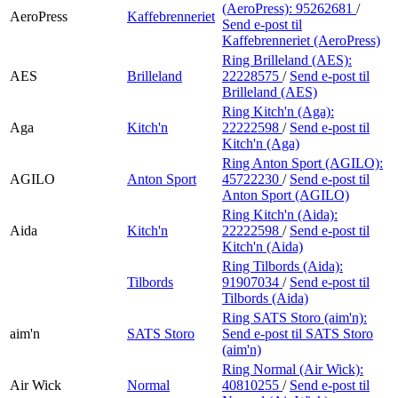
(AeroPress):
95262681
/
AeroPress
Kaffebrenneriet
Send e-post
til
Kaffebrenneriet (AeroPress)
Ring Brilleland (AES):
AES
Brilleland
22228575
/
Send e-post
til
Brilleland (AES)
Ring Kitch'n (Aga):
Aga
Kitch'n
22222598
/
Send e-post
til
Kitch'n (Aga)
Ring Anton Sport (AGILO):
AGILO
Anton Sport
45722230
/
Send e-post
til
Anton Sport (AGILO)
Ring Kitch'n (Aida):
Aida
Kitch'n
22222598
/
Send e-post
til
Kitch'n (Aida)
Ring Tilbords (Aida):
Tilbords
91907034
/
Send e-post
til
Tilbords (Aida)
Ring SATS Storo (aim'n):
aim'n
SATS Storo
Send e-post
til SATS Storo
(aim'n)
Ring Normal (Air Wick):
Air Wick
Normal
40810255
/
Send e-post
til