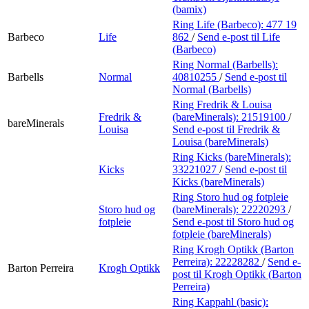
(bamix)
Ring Life (Barbeco):
477 19
Barbeco
Life
862
/
Send e-post
til Life
(Barbeco)
Ring Normal (Barbells):
Barbells
Normal
40810255
/
Send e-post
til
Normal (Barbells)
Ring Fredrik & Louisa
Fredrik &
(bareMinerals):
21519100
/
bareMinerals
Louisa
Send e-post
til Fredrik &
Louisa (bareMinerals)
Ring Kicks (bareMinerals):
Kicks
33221027
/
Send e-post
til
Kicks (bareMinerals)
Ring Storo hud og fotpleie
Storo hud og
(bareMinerals):
22220293
/
fotpleie
Send e-post
til Storo hud og
fotpleie (bareMinerals)
Ring Krogh Optikk (Barton
Perreira):
22228282
/
Send e-
Barton Perreira
Krogh Optikk
post
til Krogh Optikk (Barton
Perreira)
Ring Kappahl (basic):