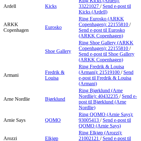
Ring Kicks (Ardell):
Ardell
Kicks
33221027
/
Send e-post
til
Kicks (Ardell)
Ring Eurosko (ARKK
ARKK
Copenhagen):
22155810
/
Eurosko
Copenhagen
Send e-post
til Eurosko
(ARKK Copenhagen)
Ring Shoe Gallery (ARKK
Copenhagen):
22155810
/
Shoe Gallery
Send e-post
til Shoe Gallery
(ARKK Copenhagen)
Ring Fredrik & Louisa
Fredrik &
(Armani):
21519100
/
Send
Armani
Louisa
e-post
til Fredrik & Louisa
(Armani)
Ring Bjørklund (Arne
Nordlie):
40432235
/
Send e-
Arne Nordlie
Bjørklund
post
til Bjørklund (Arne
Nordlie)
Ring QOMO (Arnie Says):
Arnie Says
QOMO
93005413
/
Send e-post
til
QOMO (Arnie Says)
Ring Elkjøp (Arozzi):
Arozzi
Elkjøp
21002121
/
Send e-post
til