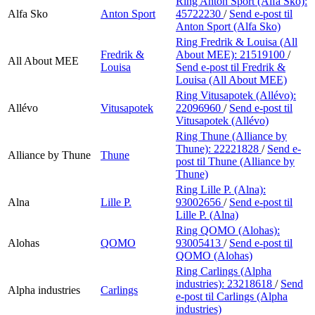
Ring Anton Sport (Alfa Sko):
Alfa Sko
Anton Sport
45722230
/
Send e-post
til
Anton Sport (Alfa Sko)
Ring Fredrik & Louisa (All
Fredrik &
About MEE):
21519100
/
All About MEE
Louisa
Send e-post
til Fredrik &
Louisa (All About MEE)
Ring Vitusapotek (Allévo):
Allévo
Vitusapotek
22096960
/
Send e-post
til
Vitusapotek (Allévo)
Ring Thune (Alliance by
Thune):
22221828
/
Send e-
Alliance by Thune
Thune
post
til Thune (Alliance by
Thune)
Ring Lille P. (Alna):
Alna
Lille P.
93002656
/
Send e-post
til
Lille P. (Alna)
Ring QOMO (Alohas):
Alohas
QOMO
93005413
/
Send e-post
til
QOMO (Alohas)
Ring Carlings (Alpha
industries):
23218618
/
Send
Alpha industries
Carlings
e-post
til Carlings (Alpha
industries)