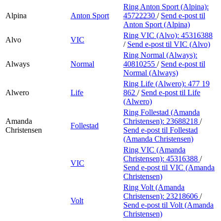
Ring Anton Sport (Alpina):
Alpina
Anton Sport
45722230
/
Send e-post
til
Anton Sport (Alpina)
Ring VIC (Alvo):
45316388
Alvo
VIC
/
Send e-post
til VIC (Alvo)
Ring Normal (Always):
Always
Normal
40810255
/
Send e-post
til
Normal (Always)
Ring Life (Alwero):
477 19
Alwero
Life
862
/
Send e-post
til Life
(Alwero)
Ring Follestad (Amanda
Amanda
Christensen):
23688218
/
Follestad
Christensen
Send e-post
til Follestad
(Amanda Christensen)
Ring VIC (Amanda
Christensen):
45316388
/
VIC
Send e-post
til VIC (Amanda
Christensen)
Ring Volt (Amanda
Christensen):
23218606
/
Volt
Send e-post
til Volt (Amanda
Christensen)