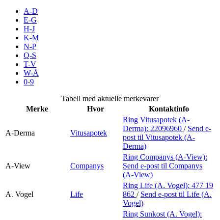
Merker
A-D
E-G
H-J
Inspirasjon
K-M
N-P
Q-S
T-V
Søk
W-Å
0-9
Tabell med aktuelle merkevarer
Merke
Hvor
Kontaktinfo
Åpningstider
Ring Vitusapotek (A-
Derma):
22096960
/
Send e-
Praktisk informasjon
A-Derma
Vitusapotek
post
til Vitusapotek (A-
Derma)
Ledige stillinger
Ring Companys (A-View):
A-View
Companys
Send e-post
til Companys
Magasin
(A-View)
Ring Life (A. Vogel):
477 19
Gavekort
A. Vogel
Life
862
/
Send e-post
til Life (A.
Vogel)
Finn frem
Ring Sunkost (A. Vogel):