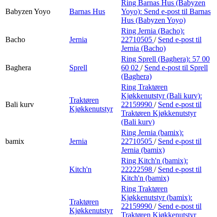
Ring Barnas Hus (Babyzen
Babyzen Yoyo
Barnas Hus
Yoyo):
Send e-post
til Barnas
Hus (Babyzen Yoyo)
Ring Jernia (Bacho):
Bacho
Jernia
22710505
/
Send e-post
til
Jernia (Bacho)
Ring Sprell (Baghera):
57 00
Baghera
Sprell
60 02
/
Send e-post
til Sprell
(Baghera)
Ring Traktøren
Kjøkkenutstyr (Bali kurv):
Traktøren
Bali kurv
22159990
/
Send e-post
til
Kjøkkenutstyr
Traktøren Kjøkkenutstyr
(Bali kurv)
Ring Jernia (bamix):
bamix
Jernia
22710505
/
Send e-post
til
Jernia (bamix)
Ring Kitch'n (bamix):
Kitch'n
22222598
/
Send e-post
til
Kitch'n (bamix)
Ring Traktøren
Kjøkkenutstyr (bamix):
Traktøren
22159990
/
Send e-post
til
Kjøkkenutstyr
Traktøren Kjøkkenutstyr