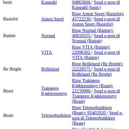
basic
Kappahl
94863666
/
Send e-post
til
Kappahl (basic)
Ring Anton Sport (Basisfot):
Basisfot
Anton Sport
45722230
/
Send e-post
til
Anton Sport (Basisfot)
Ring Normal (Batiste):
Batiste
Normal
40810255
/
Send e-post
til
Normal (Batiste)
Ring VITA (Batiste):
VITA
22098302
/
Send e-post
til
VITA (Batiste)
Ring Brilleland (Be Bright):
Be Bright
Brilleland
22228575
/
Send e-post
til
Brilleland (Be Bright)
Ring Traktøren
Kjøkkenutstyr (Beast):
Traktøren
Beast
22159990
/
Send e-post
til
Kjøkkenutstyr
Traktøren Kjøkkenutstyr
(Beast)
Ring Telenorbutikken
(Beats):
95402020
/
Send e-
Beats
Telenorbutikken
post
til Telenorbutikken
(Beats)