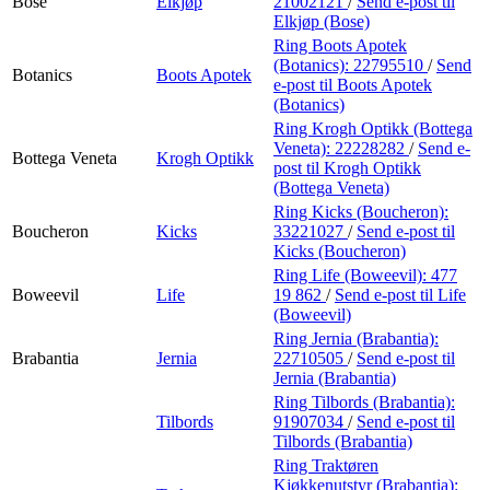
Bose
Elkjøp
21002121
/
Send e-post
til
Elkjøp (Bose)
Ring Boots Apotek
(Botanics):
22795510
/
Send
Botanics
Boots Apotek
e-post
til Boots Apotek
(Botanics)
Ring Krogh Optikk (Bottega
Veneta):
22228282
/
Send e-
Bottega Veneta
Krogh Optikk
post
til Krogh Optikk
(Bottega Veneta)
Ring Kicks (Boucheron):
Boucheron
Kicks
33221027
/
Send e-post
til
Kicks (Boucheron)
Ring Life (Boweevil):
477
Boweevil
Life
19 862
/
Send e-post
til Life
(Boweevil)
Ring Jernia (Brabantia):
Brabantia
Jernia
22710505
/
Send e-post
til
Jernia (Brabantia)
Ring Tilbords (Brabantia):
Tilbords
91907034
/
Send e-post
til
Tilbords (Brabantia)
Ring Traktøren
Kjøkkenutstyr (Brabantia):