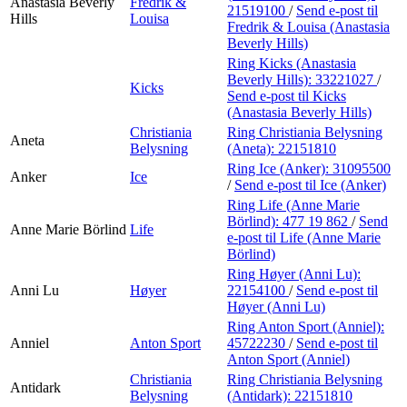
Anastasia Beverly
Fredrik &
21519100
/
Send e-post
til
Hills
Louisa
Fredrik & Louisa (Anastasia
Beverly Hills)
Ring Kicks (Anastasia
Beverly Hills):
33221027
/
Kicks
Send e-post
til Kicks
(Anastasia Beverly Hills)
Christiania
Ring Christiania Belysning
Aneta
Belysning
(Aneta):
22151810
Ring Ice (Anker):
31095500
Anker
Ice
/
Send e-post
til Ice (Anker)
Ring Life (Anne Marie
Börlind):
477 19 862
/
Send
Anne Marie Börlind
Life
e-post
til Life (Anne Marie
Börlind)
Ring Høyer (Anni Lu):
Anni Lu
Høyer
22154100
/
Send e-post
til
Høyer (Anni Lu)
Ring Anton Sport (Anniel):
Anniel
Anton Sport
45722230
/
Send e-post
til
Anton Sport (Anniel)
Christiania
Ring Christiania Belysning
Antidark
Belysning
(Antidark):
22151810