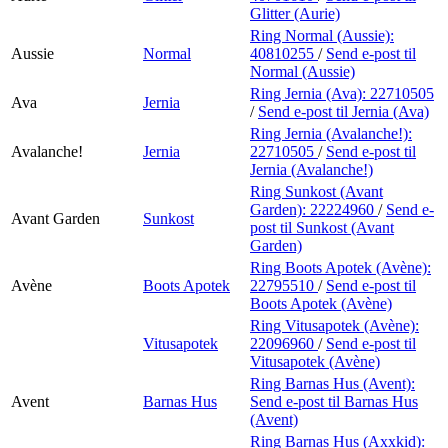
Glitter (Aurie)
Ring Normal (Aussie):
Aussie
Normal
40810255
/
Send e-post
til
Normal (Aussie)
Ring Jernia (Ava):
22710505
Ava
Jernia
/
Send e-post
til Jernia (Ava)
Ring Jernia (Avalanche!):
Avalanche!
Jernia
22710505
/
Send e-post
til
Jernia (Avalanche!)
Ring Sunkost (Avant
Garden):
22224960
/
Send e-
Avant Garden
Sunkost
post
til Sunkost (Avant
Garden)
Ring Boots Apotek (Avène):
Avène
Boots Apotek
22795510
/
Send e-post
til
Boots Apotek (Avène)
Ring Vitusapotek (Avène):
Vitusapotek
22096960
/
Send e-post
til
Vitusapotek (Avène)
Ring Barnas Hus (Avent):
Avent
Barnas Hus
Send e-post
til Barnas Hus
(Avent)
Ring Barnas Hus (Axxkid):