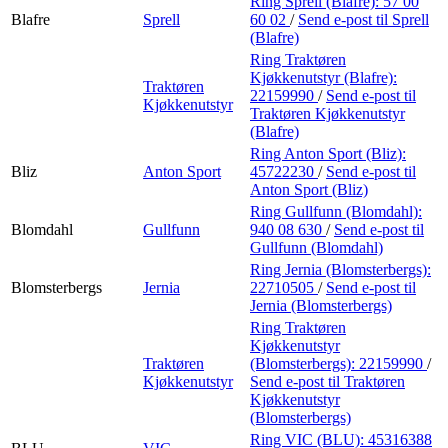
Ring Sprell (Blafre):
57 00
Blafre
Sprell
60 02
/
Send e-post
til Sprell
(Blafre)
Ring Traktøren
Kjøkkenutstyr (Blafre):
Traktøren
22159990
/
Send e-post
til
Kjøkkenutstyr
Traktøren Kjøkkenutstyr
(Blafre)
Ring Anton Sport (Bliz):
Bliz
Anton Sport
45722230
/
Send e-post
til
Anton Sport (Bliz)
Ring Gullfunn (Blomdahl):
Blomdahl
Gullfunn
940 08 630
/
Send e-post
til
Gullfunn (Blomdahl)
Ring Jernia (Blomsterbergs):
Blomsterbergs
Jernia
22710505
/
Send e-post
til
Jernia (Blomsterbergs)
Ring Traktøren
Kjøkkenutstyr
Traktøren
(Blomsterbergs):
22159990
/
Kjøkkenutstyr
Send e-post
til Traktøren
Kjøkkenutstyr
(Blomsterbergs)
Ring VIC (BLU):
45316388