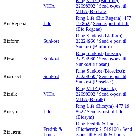
Ring VITA (Bio Life):
VITA
22098302
/
Send e-post
til
VITA (Bio Life)
Ring Life (Bio Regena):
477
Bio Regena
Life
19 862
/
Send e-post
til Life
(Bio Regena)
Ring Sunkost (Bioform):
Bioform
Sunkost
22224960
/
Send e-post
til
Sunkost (Bioform)
Ring Sunkost (Biosan):
Biosan
Sunkost
22224960
/
Send e-post
til
Sunkost (Biosan)
Ring Sunkost (Bioselect):
Bioselect
Sunkost
22224960
/
Send e-post
til
Sunkost (Bioselect)
Ring VITA (Biosilk):
Biosilk
VITA
22098302
/
Send e-post
til
VITA (Biosilk)
Ring Life (Biosym):
477 19
Biosym
Life
862
/
Send e-post
til Life
(Biosym)
Ring Fredrik & Louisa
Fredrik &
(Biotherm):
21519100
/
Send
Biotherm
Louisa
e-post
til Fredrik & Louisa