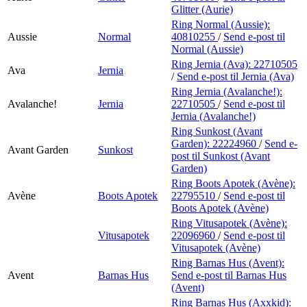
Glitter (Aurie)
Ring Normal (Aussie):
Aussie
Normal
40810255
/
Send e-post
til
Normal (Aussie)
Ring Jernia (Ava):
22710505
Ava
Jernia
/
Send e-post
til Jernia (Ava)
Ring Jernia (Avalanche!):
Avalanche!
Jernia
22710505
/
Send e-post
til
Jernia (Avalanche!)
Ring Sunkost (Avant
Garden):
22224960
/
Send e-
Avant Garden
Sunkost
post
til Sunkost (Avant
Garden)
Ring Boots Apotek (Avène):
Avène
Boots Apotek
22795510
/
Send e-post
til
Boots Apotek (Avène)
Ring Vitusapotek (Avène):
Vitusapotek
22096960
/
Send e-post
til
Vitusapotek (Avène)
Ring Barnas Hus (Avent):
Avent
Barnas Hus
Send e-post
til Barnas Hus
(Avent)
Ring Barnas Hus (Axxkid):