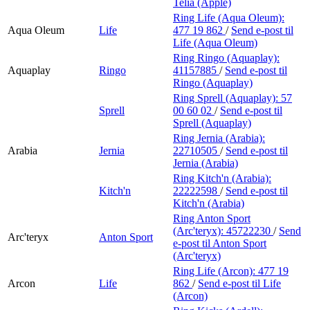
Telia (Apple)
Ring Life (Aqua Oleum):
Aqua Oleum
Life
477 19 862
/
Send e-post
til
Life (Aqua Oleum)
Ring Ringo (Aquaplay):
Aquaplay
Ringo
41157885
/
Send e-post
til
Ringo (Aquaplay)
Ring Sprell (Aquaplay):
57
Sprell
00 60 02
/
Send e-post
til
Sprell (Aquaplay)
Ring Jernia (Arabia):
Arabia
Jernia
22710505
/
Send e-post
til
Jernia (Arabia)
Ring Kitch'n (Arabia):
Kitch'n
22222598
/
Send e-post
til
Kitch'n (Arabia)
Ring Anton Sport
(Arc'teryx):
45722230
/
Send
Arc'teryx
Anton Sport
e-post
til Anton Sport
(Arc'teryx)
Ring Life (Arcon):
477 19
Arcon
Life
862
/
Send e-post
til Life
(Arcon)