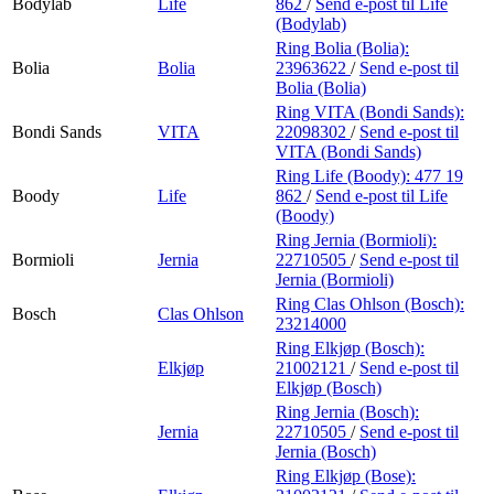
Bodylab
Life
862
/
Send e-post
til Life
(Bodylab)
Ring Bolia (Bolia):
Bolia
Bolia
23963622
/
Send e-post
til
Bolia (Bolia)
Ring VITA (Bondi Sands):
Bondi Sands
VITA
22098302
/
Send e-post
til
VITA (Bondi Sands)
Ring Life (Boody):
477 19
Boody
Life
862
/
Send e-post
til Life
(Boody)
Ring Jernia (Bormioli):
Bormioli
Jernia
22710505
/
Send e-post
til
Jernia (Bormioli)
Ring Clas Ohlson (Bosch):
Bosch
Clas Ohlson
23214000
Ring Elkjøp (Bosch):
Elkjøp
21002121
/
Send e-post
til
Elkjøp (Bosch)
Ring Jernia (Bosch):
Jernia
22710505
/
Send e-post
til
Jernia (Bosch)
Ring Elkjøp (Bose):