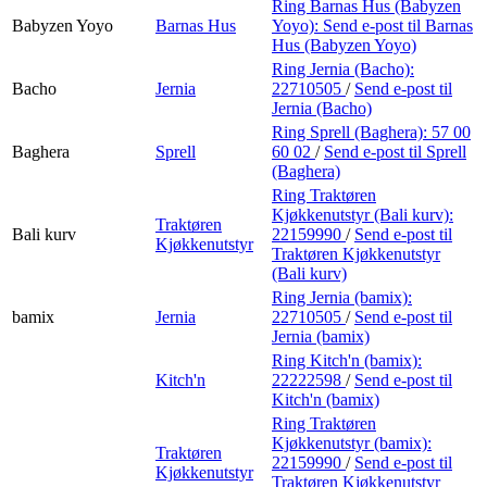
Ring Barnas Hus (Babyzen
Babyzen Yoyo
Barnas Hus
Yoyo):
Send e-post
til Barnas
Hus (Babyzen Yoyo)
Ring Jernia (Bacho):
Bacho
Jernia
22710505
/
Send e-post
til
Jernia (Bacho)
Ring Sprell (Baghera):
57 00
Baghera
Sprell
60 02
/
Send e-post
til Sprell
(Baghera)
Ring Traktøren
Kjøkkenutstyr (Bali kurv):
Traktøren
Bali kurv
22159990
/
Send e-post
til
Kjøkkenutstyr
Traktøren Kjøkkenutstyr
(Bali kurv)
Ring Jernia (bamix):
bamix
Jernia
22710505
/
Send e-post
til
Jernia (bamix)
Ring Kitch'n (bamix):
Kitch'n
22222598
/
Send e-post
til
Kitch'n (bamix)
Ring Traktøren
Kjøkkenutstyr (bamix):
Traktøren
22159990
/
Send e-post
til
Kjøkkenutstyr
Traktøren Kjøkkenutstyr