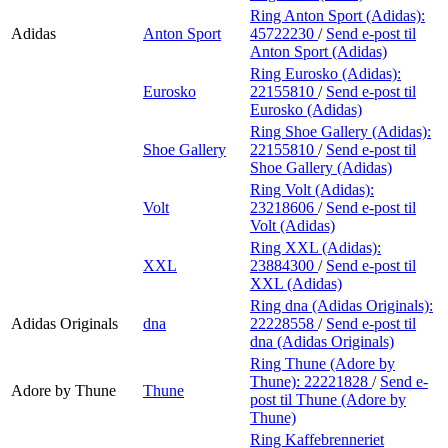
Ring Anton Sport (Adidas):
Adidas
Anton Sport
45722230
/
Send e-post
til
Anton Sport (Adidas)
Ring Eurosko (Adidas):
Eurosko
22155810
/
Send e-post
til
Eurosko (Adidas)
Ring Shoe Gallery (Adidas):
Shoe Gallery
22155810
/
Send e-post
til
Shoe Gallery (Adidas)
Ring Volt (Adidas):
Volt
23218606
/
Send e-post
til
Volt (Adidas)
Ring XXL (Adidas):
XXL
23884300
/
Send e-post
til
XXL (Adidas)
Ring dna (Adidas Originals):
Adidas Originals
dna
22228558
/
Send e-post
til
dna (Adidas Originals)
Ring Thune (Adore by
Thune):
22221828
/
Send e-
Adore by Thune
Thune
post
til Thune (Adore by
Thune)
Ring Kaffebrenneriet