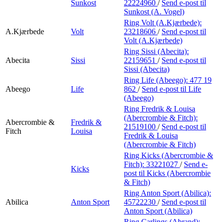
Sunkost
22224960
/
Send e-post
til
Sunkost (A. Vogel)
Ring Volt (A.Kjærbede):
A.Kjærbede
Volt
23218606
/
Send e-post
til
Volt (A.Kjærbede)
Ring Sissi (Abecita):
Abecita
Sissi
22159651
/
Send e-post
til
Sissi (Abecita)
Ring Life (Abeego):
477 19
Abeego
Life
862
/
Send e-post
til Life
(Abeego)
Ring Fredrik & Louisa
(Abercrombie & Fitch):
Abercrombie &
Fredrik &
21519100
/
Send e-post
til
Fitch
Louisa
Fredrik & Louisa
(Abercrombie & Fitch)
Ring Kicks (Abercrombie &
Fitch):
33221027
/
Send e-
Kicks
post
til Kicks (Abercrombie
& Fitch)
Ring Anton Sport (Abilica):
Abilica
Anton Sport
45722230
/
Send e-post
til
Anton Sport (Abilica)
Ring Carlings (Abrand):