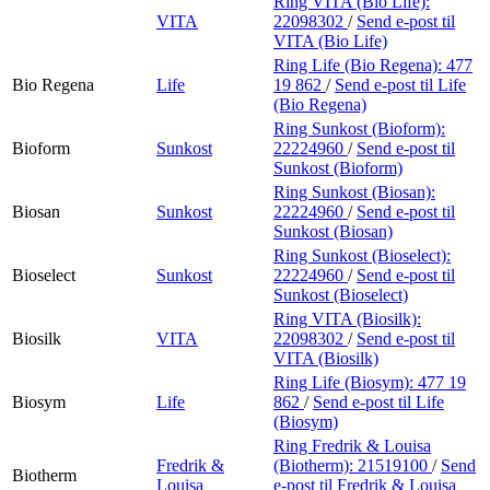
Ring VITA (Bio Life):
VITA
22098302
/
Send e-post
til
VITA (Bio Life)
Ring Life (Bio Regena):
477
Bio Regena
Life
19 862
/
Send e-post
til Life
(Bio Regena)
Ring Sunkost (Bioform):
Bioform
Sunkost
22224960
/
Send e-post
til
Sunkost (Bioform)
Ring Sunkost (Biosan):
Biosan
Sunkost
22224960
/
Send e-post
til
Sunkost (Biosan)
Ring Sunkost (Bioselect):
Bioselect
Sunkost
22224960
/
Send e-post
til
Sunkost (Bioselect)
Ring VITA (Biosilk):
Biosilk
VITA
22098302
/
Send e-post
til
VITA (Biosilk)
Ring Life (Biosym):
477 19
Biosym
Life
862
/
Send e-post
til Life
(Biosym)
Ring Fredrik & Louisa
Fredrik &
(Biotherm):
21519100
/
Send
Biotherm
Louisa
e-post
til Fredrik & Louisa