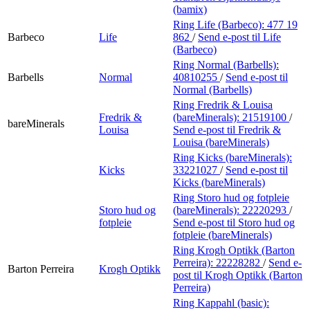
(bamix)
Ring Life (Barbeco):
477 19
Barbeco
Life
862
/
Send e-post
til Life
(Barbeco)
Ring Normal (Barbells):
Barbells
Normal
40810255
/
Send e-post
til
Normal (Barbells)
Ring Fredrik & Louisa
Fredrik &
(bareMinerals):
21519100
/
bareMinerals
Louisa
Send e-post
til Fredrik &
Louisa (bareMinerals)
Ring Kicks (bareMinerals):
Kicks
33221027
/
Send e-post
til
Kicks (bareMinerals)
Ring Storo hud og fotpleie
Storo hud og
(bareMinerals):
22220293
/
fotpleie
Send e-post
til Storo hud og
fotpleie (bareMinerals)
Ring Krogh Optikk (Barton
Perreira):
22228282
/
Send e-
Barton Perreira
Krogh Optikk
post
til Krogh Optikk (Barton
Perreira)
Ring Kappahl (basic):