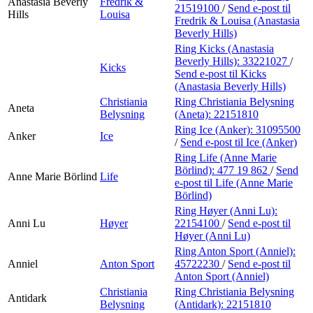
Anastasia Beverly
Fredrik &
21519100
/
Send e-post
til
Hills
Louisa
Fredrik & Louisa (Anastasia
Beverly Hills)
Ring Kicks (Anastasia
Beverly Hills):
33221027
/
Kicks
Send e-post
til Kicks
(Anastasia Beverly Hills)
Christiania
Ring Christiania Belysning
Aneta
Belysning
(Aneta):
22151810
Ring Ice (Anker):
31095500
Anker
Ice
/
Send e-post
til Ice (Anker)
Ring Life (Anne Marie
Börlind):
477 19 862
/
Send
Anne Marie Börlind
Life
e-post
til Life (Anne Marie
Börlind)
Ring Høyer (Anni Lu):
Anni Lu
Høyer
22154100
/
Send e-post
til
Høyer (Anni Lu)
Ring Anton Sport (Anniel):
Anniel
Anton Sport
45722230
/
Send e-post
til
Anton Sport (Anniel)
Christiania
Ring Christiania Belysning
Antidark
Belysning
(Antidark):
22151810