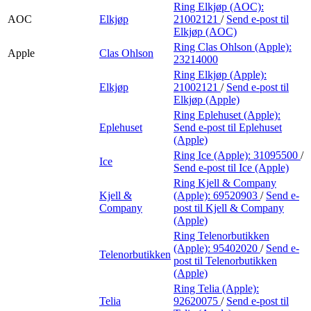
Ring Elkjøp (AOC):
AOC
Elkjøp
21002121
/
Send e-post
til
Elkjøp (AOC)
Ring Clas Ohlson (Apple):
Apple
Clas Ohlson
23214000
Ring Elkjøp (Apple):
Elkjøp
21002121
/
Send e-post
til
Elkjøp (Apple)
Ring Eplehuset (Apple):
Eplehuset
Send e-post
til Eplehuset
(Apple)
Ring Ice (Apple):
31095500
/
Ice
Send e-post
til Ice (Apple)
Ring Kjell & Company
Kjell &
(Apple):
69520903
/
Send e-
Company
post
til Kjell & Company
(Apple)
Ring Telenorbutikken
(Apple):
95402020
/
Send e-
Telenorbutikken
post
til Telenorbutikken
(Apple)
Ring Telia (Apple):
Telia
92620075
/
Send e-post
til