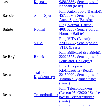
basic
Kappahl
94863666
/
Send e-post
til
Kappahl (basic)
Ring Anton Sport (Basisfot):
Basisfot
Anton Sport
45722230
/
Send e-post
til
Anton Sport (Basisfot)
Ring Normal (Batiste):
Batiste
Normal
40810255
/
Send e-post
til
Normal (Batiste)
Ring VITA (Batiste):
VITA
22098302
/
Send e-post
til
VITA (Batiste)
Ring Brilleland (Be Bright):
Be Bright
Brilleland
22228575
/
Send e-post
til
Brilleland (Be Bright)
Ring Traktøren
Kjøkkenutstyr (Beast):
Traktøren
Beast
22159990
/
Send e-post
til
Kjøkkenutstyr
Traktøren Kjøkkenutstyr
(Beast)
Ring Telenorbutikken
(Beats):
95402020
/
Send e-
Beats
Telenorbutikken
post
til Telenorbutikken
(Beats)