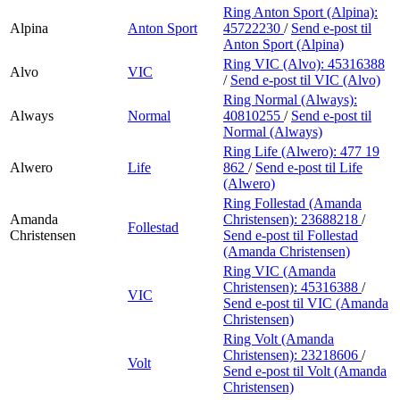
Ring Anton Sport (Alpina):
Alpina
Anton Sport
45722230
/
Send e-post
til
Anton Sport (Alpina)
Ring VIC (Alvo):
45316388
Alvo
VIC
/
Send e-post
til VIC (Alvo)
Ring Normal (Always):
Always
Normal
40810255
/
Send e-post
til
Normal (Always)
Ring Life (Alwero):
477 19
Alwero
Life
862
/
Send e-post
til Life
(Alwero)
Ring Follestad (Amanda
Amanda
Christensen):
23688218
/
Follestad
Christensen
Send e-post
til Follestad
(Amanda Christensen)
Ring VIC (Amanda
Christensen):
45316388
/
VIC
Send e-post
til VIC (Amanda
Christensen)
Ring Volt (Amanda
Christensen):
23218606
/
Volt
Send e-post
til Volt (Amanda
Christensen)