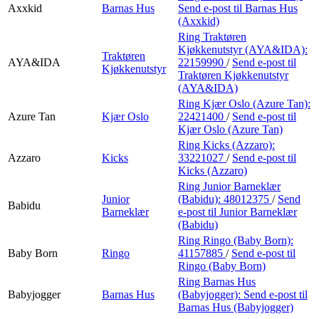
Axxkid
Barnas Hus
Send e-post
til Barnas Hus
(Axxkid)
Ring Traktøren
Kjøkkenutstyr (AYA&IDA):
Traktøren
AYA&IDA
22159990
/
Send e-post
til
Kjøkkenutstyr
Traktøren Kjøkkenutstyr
(AYA&IDA)
Ring Kjær Oslo (Azure Tan):
Azure Tan
Kjær Oslo
22421400
/
Send e-post
til
Kjær Oslo (Azure Tan)
Ring Kicks (Azzaro):
Azzaro
Kicks
33221027
/
Send e-post
til
Kicks (Azzaro)
Ring Junior Barneklær
Junior
(Babidu):
48012375
/
Send
Babidu
Barneklær
e-post
til Junior Barneklær
(Babidu)
Ring Ringo (Baby Born):
Baby Born
Ringo
41157885
/
Send e-post
til
Ringo (Baby Born)
Ring Barnas Hus
Babyjogger
Barnas Hus
(Babyjogger):
Send e-post
til
Barnas Hus (Babyjogger)