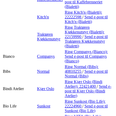
post
til Kaffebrenneriet
(Bialetti)
Ring Kitch'n (Bialetti):
Kitch'n
22222598
/
Send e-post
til
Kitch'n (Bialetti)
Ring Traktøren
Kjøkkenutstyr (Bialetti):
Traktøren
22159990
/
Send e-post
til
Kjøkkenutstyr
Traktøren Kjøkkenutstyr
(Bialetti)
Ring Companys (Bianco):
Bianco
Companys
Send e-post
til Companys
(Bianco)
Ring Normal (Bibs):
Bibs
Normal
40810255
/
Send e-post
til
Normal (Bibs)
Ring Kjær Oslo (Bindi
Atelier):
22421400
/
Send e-
Bindi Atelier
Kjær Oslo
post
til Kjær Oslo (Bindi
Atelier)
Ring Sunkost (Bio Life):
Bio Life
Sunkost
22224960
/
Send e-post
til
Sunkost (Bio Life)