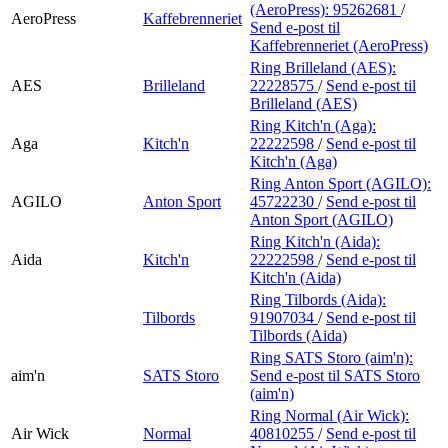
(AeroPress):
95262681
/
AeroPress
Kaffebrenneriet
Send e-post
til
Kaffebrenneriet (AeroPress)
Ring Brilleland (AES):
AES
Brilleland
22228575
/
Send e-post
til
Brilleland (AES)
Ring Kitch'n (Aga):
Aga
Kitch'n
22222598
/
Send e-post
til
Kitch'n (Aga)
Ring Anton Sport (AGILO):
AGILO
Anton Sport
45722230
/
Send e-post
til
Anton Sport (AGILO)
Ring Kitch'n (Aida):
Aida
Kitch'n
22222598
/
Send e-post
til
Kitch'n (Aida)
Ring Tilbords (Aida):
Tilbords
91907034
/
Send e-post
til
Tilbords (Aida)
Ring SATS Storo (aim'n):
aim'n
SATS Storo
Send e-post
til SATS Storo
(aim'n)
Ring Normal (Air Wick):
Air Wick
Normal
40810255
/
Send e-post
til