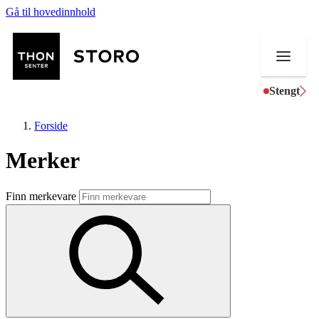
Gå til hovedinnhold
Stengt
Forside
Merker
Butikker
Finn merkevare
Mat og drikke
Helse
Aktiviteter
Tilbud