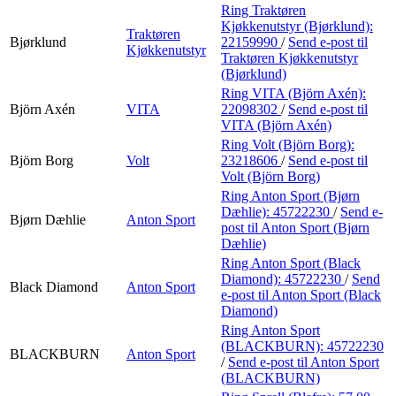
Ring Traktøren
Kjøkkenutstyr (Bjørklund):
Traktøren
Bjørklund
22159990
/
Send e-post
til
Kjøkkenutstyr
Traktøren Kjøkkenutstyr
(Bjørklund)
Ring VITA (Björn Axén):
Björn Axén
VITA
22098302
/
Send e-post
til
VITA (Björn Axén)
Ring Volt (Björn Borg):
Björn Borg
Volt
23218606
/
Send e-post
til
Volt (Björn Borg)
Ring Anton Sport (Bjørn
Dæhlie):
45722230
/
Send e-
Bjørn Dæhlie
Anton Sport
post
til Anton Sport (Bjørn
Dæhlie)
Ring Anton Sport (Black
Diamond):
45722230
/
Send
Black Diamond
Anton Sport
e-post
til Anton Sport (Black
Diamond)
Ring Anton Sport
(BLACKBURN):
45722230
BLACKBURN
Anton Sport
/
Send e-post
til Anton Sport
(BLACKBURN)