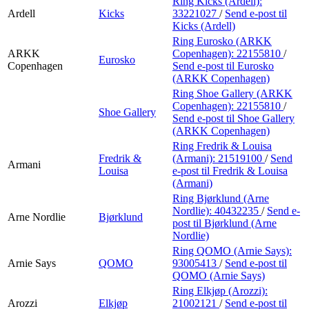
Ring Kicks (Ardell):
Ardell
Kicks
33221027
/
Send e-post
til
Kicks (Ardell)
Ring Eurosko (ARKK
ARKK
Copenhagen):
22155810
/
Eurosko
Copenhagen
Send e-post
til Eurosko
(ARKK Copenhagen)
Ring Shoe Gallery (ARKK
Copenhagen):
22155810
/
Shoe Gallery
Send e-post
til Shoe Gallery
(ARKK Copenhagen)
Ring Fredrik & Louisa
Fredrik &
(Armani):
21519100
/
Send
Armani
Louisa
e-post
til Fredrik & Louisa
(Armani)
Ring Bjørklund (Arne
Nordlie):
40432235
/
Send e-
Arne Nordlie
Bjørklund
post
til Bjørklund (Arne
Nordlie)
Ring QOMO (Arnie Says):
Arnie Says
QOMO
93005413
/
Send e-post
til
QOMO (Arnie Says)
Ring Elkjøp (Arozzi):
Arozzi
Elkjøp
21002121
/
Send e-post
til