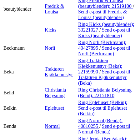
Ring Fredrik & Louisa
Fredrik &
(beautyblender):
21519100
/
beautyblender
Louisa
Send e-post
til Fredrik &
Louisa (beautyblender)
Ring Kicks (beautyblender):
Kicks
33221027
/
Send e-post
til
Kicks (beautyblender)
Ring Norli (Beckmann):
Beckmann
Norli
40427895
/
Send e-post
til
Norli (Beckmann)
Ring Traktøren
Kjøkkenutstyr (Beka):
Traktøren
Beka
22159990
/
Send e-post
til
Kjøkkenutstyr
Traktøren Kjøkkenutstyr
(Beka)
Christiania
Ring Christiania Belysning
Belid
Belysning
(Belid):
22151810
Ring Eplehuset (Belkin):
Belkin
Eplehuset
Send e-post
til Eplehuset
(Belkin)
Ring Normal (Benda):
Benda
Normal
40810255
/
Send e-post
til
Normal (Benda)
Ring Jernia (Bengalack):