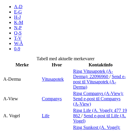
Merker
A-D
E-G
H-J
Inspirasjon
K-M
N-P
Q-S
T-V
Søk
W-Å
0-9
Tabell med aktuelle merkevarer
Merke
Hvor
Kontaktinfo
Åpningstider
Ring Vitusapotek (A-
Derma):
22096960
/
Send e-
Praktisk informasjon
A-Derma
Vitusapotek
post
til Vitusapotek (A-
Derma)
Ledige stillinger
Ring Companys (A-View):
A-View
Companys
Send e-post
til Companys
Magasin
(A-View)
Ring Life (A. Vogel):
477 19
Gavekort
A. Vogel
Life
862
/
Send e-post
til Life (A.
Vogel)
Finn frem
Ring Sunkost (A. Vogel):