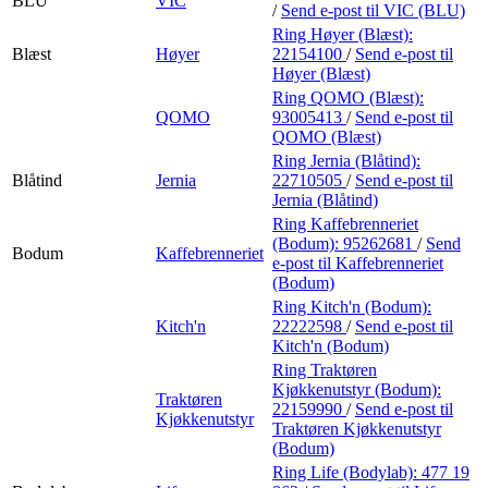
BLU
VIC
/
Send e-post
til VIC (BLU)
Ring Høyer (Blæst):
Blæst
Høyer
22154100
/
Send e-post
til
Høyer (Blæst)
Ring QOMO (Blæst):
QOMO
93005413
/
Send e-post
til
QOMO (Blæst)
Ring Jernia (Blåtind):
Blåtind
Jernia
22710505
/
Send e-post
til
Jernia (Blåtind)
Ring Kaffebrenneriet
(Bodum):
95262681
/
Send
Bodum
Kaffebrenneriet
e-post
til Kaffebrenneriet
(Bodum)
Ring Kitch'n (Bodum):
Kitch'n
22222598
/
Send e-post
til
Kitch'n (Bodum)
Ring Traktøren
Kjøkkenutstyr (Bodum):
Traktøren
22159990
/
Send e-post
til
Kjøkkenutstyr
Traktøren Kjøkkenutstyr
(Bodum)
Ring Life (Bodylab):
477 19