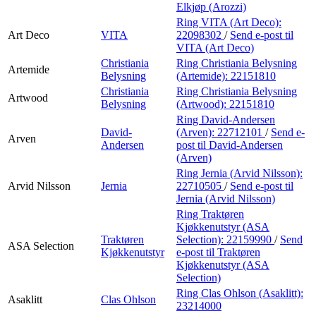
Elkjøp (Arozzi)
Ring VITA (Art Deco):
Art Deco
VITA
22098302
/
Send e-post
til
VITA (Art Deco)
Christiania
Ring Christiania Belysning
Artemide
Belysning
(Artemide):
22151810
Christiania
Ring Christiania Belysning
Artwood
Belysning
(Artwood):
22151810
Ring David-Andersen
David-
(Arven):
22712101
/
Send e-
Arven
Andersen
post
til David-Andersen
(Arven)
Ring Jernia (Arvid Nilsson):
Arvid Nilsson
Jernia
22710505
/
Send e-post
til
Jernia (Arvid Nilsson)
Ring Traktøren
Kjøkkenutstyr (ASA
Traktøren
Selection):
22159990
/
Send
ASA Selection
Kjøkkenutstyr
e-post
til Traktøren
Kjøkkenutstyr (ASA
Selection)
Ring Clas Ohlson (Asaklitt):
Asaklitt
Clas Ohlson
23214000