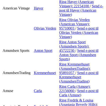
Ring Høyer (American
Vintage):
22154100
/
Send e-
American Vintage
Høyer
post
til Høyer (American
Vintage)
Ring Olivias Verden
(American Vintage):
Olivias Verden
95710003
/
Send e-post
til
Olivias Verden (American
Vintage)
Ring Anton Sport
(Amundsen Sports):
Amundsen Sports
Anton Sport
45722230
/
Send e-post
til
Anton Sport (Amundsen
Sports)
Ring Kremmerhuset
(AmundsenTrading):
AmundsenTrading
Kremmerhuset
95891057
/
Send e-post
til
Kremmerhuset
(AmundsenTrading)
Ring Carla (Amuse):
Amuse
Carla
22156060
/
Send e-post
til
Carla (Amuse)
Ring Fredrik & Louisa
(Anastasia Beverly Hills):