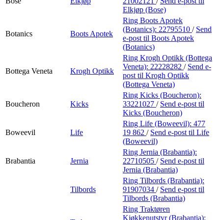
Bose
Elkjøp
21002121
/
Send e-post
til
Elkjøp (Bose)
Ring Boots Apotek
(Botanics):
22795510
/
Send
Botanics
Boots Apotek
e-post
til Boots Apotek
(Botanics)
Ring Krogh Optikk (Bottega
Veneta):
22228282
/
Send e-
Bottega Veneta
Krogh Optikk
post
til Krogh Optikk
(Bottega Veneta)
Ring Kicks (Boucheron):
Boucheron
Kicks
33221027
/
Send e-post
til
Kicks (Boucheron)
Ring Life (Boweevil):
477
Boweevil
Life
19 862
/
Send e-post
til Life
(Boweevil)
Ring Jernia (Brabantia):
Brabantia
Jernia
22710505
/
Send e-post
til
Jernia (Brabantia)
Ring Tilbords (Brabantia):
Tilbords
91907034
/
Send e-post
til
Tilbords (Brabantia)
Ring Traktøren
Kjøkkenutstyr (Brabantia):