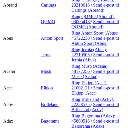
Abrand
Carlings
23218618
/
Send e-post
til
Carlings (Abrand)
Ring QOMO (Abrand):
QOMO
93005413
/
Send e-post
til
QOMO (Abrand)
Ring Anton Sport (Abus):
Abus
Anton Sport
45722230
/
Send e-post
til
Anton Sport (Abus)
Ring Jernia (Abus):
Jernia
22710505
/
Send e-post
til
Jernia (Abus)
Ring Musti (Acana):
Acana
Musti
48177256
/
Send e-post
til
Musti (Acana)
Ring Elkjøp (Acer):
Acer
Elkjøp
21002121
/
Send e-post
til
Elkjøp (Acer)
Ring Brilleland (Activ):
Activ
Brilleland
22228575
/
Send e-post
til
Brilleland (Activ)
Ring Bagorama (Adax):
Adax
Bagorama
45800516
/
Send e-post
til
Bagorama (Adax)