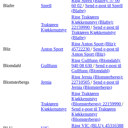
Ring Sprell (Blafre):
57 00
Blafre
Sprell
60 02
/
Send e-post
til Sprell
(Blafre)
Ring Traktøren
Kjøkkenutstyr (Blafre):
Traktøren
22159990
/
Send e-post
til
Kjøkkenutstyr
Traktøren Kjøkkenutstyr
(Blafre)
Ring Anton Sport (Bliz):
Bliz
Anton Sport
45722230
/
Send e-post
til
Anton Sport (Bliz)
Ring Gullfunn (Blomdahl):
Blomdahl
Gullfunn
940 08 630
/
Send e-post
til
Gullfunn (Blomdahl)
Ring Jernia (Blomsterbergs):
Blomsterbergs
Jernia
22710505
/
Send e-post
til
Jernia (Blomsterbergs)
Ring Traktøren
Kjøkkenutstyr
Traktøren
(Blomsterbergs):
22159990
/
Kjøkkenutstyr
Send e-post
til Traktøren
Kjøkkenutstyr
(Blomsterbergs)
Ring VIC (BLU):
45316388