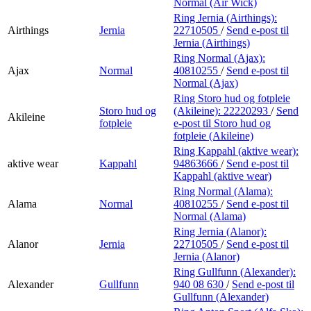
Normal (Air Wick)
Ring Jernia (Airthings):
Airthings
Jernia
22710505
/
Send e-post
til
Jernia (Airthings)
Ring Normal (Ajax):
Ajax
Normal
40810255
/
Send e-post
til
Normal (Ajax)
Ring Storo hud og fotpleie
Storo hud og
(Akileine):
22220293
/
Send
Akileine
fotpleie
e-post
til Storo hud og
fotpleie (Akileine)
Ring Kappahl (aktive wear):
aktive wear
Kappahl
94863666
/
Send e-post
til
Kappahl (aktive wear)
Ring Normal (Alama):
Alama
Normal
40810255
/
Send e-post
til
Normal (Alama)
Ring Jernia (Alanor):
Alanor
Jernia
22710505
/
Send e-post
til
Jernia (Alanor)
Ring Gullfunn (Alexander):
Alexander
Gullfunn
940 08 630
/
Send e-post
til
Gullfunn (Alexander)