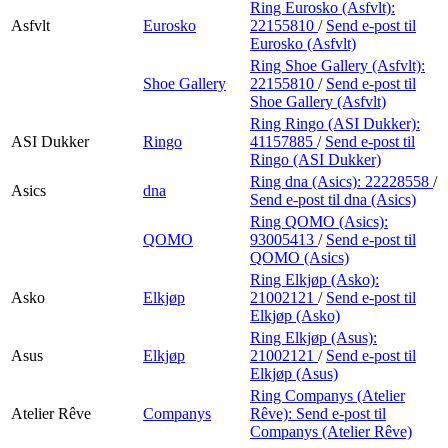
Ring Eurosko (Asfvlt):
Asfvlt
Eurosko
22155810
/
Send e-post
til
Eurosko (Asfvlt)
Ring Shoe Gallery (Asfvlt):
Shoe Gallery
22155810
/
Send e-post
til
Shoe Gallery (Asfvlt)
Ring Ringo (ASI Dukker):
ASI Dukker
Ringo
41157885
/
Send e-post
til
Ringo (ASI Dukker)
Ring dna (Asics):
22228558
/
Asics
dna
Send e-post
til dna (Asics)
Ring QOMO (Asics):
QOMO
93005413
/
Send e-post
til
QOMO (Asics)
Ring Elkjøp (Asko):
Asko
Elkjøp
21002121
/
Send e-post
til
Elkjøp (Asko)
Ring Elkjøp (Asus):
Asus
Elkjøp
21002121
/
Send e-post
til
Elkjøp (Asus)
Ring Companys (Atelier
Atelier Rêve
Companys
Rêve):
Send e-post
til
Companys (Atelier Rêve)