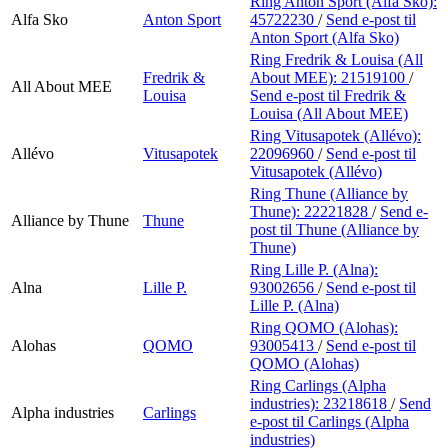
Ring Anton Sport (Alfa Sko):
Alfa Sko
Anton Sport
45722230
/
Send e-post
til
Anton Sport (Alfa Sko)
Ring Fredrik & Louisa (All
Fredrik &
About MEE):
21519100
/
All About MEE
Louisa
Send e-post
til Fredrik &
Louisa (All About MEE)
Ring Vitusapotek (Allévo):
Allévo
Vitusapotek
22096960
/
Send e-post
til
Vitusapotek (Allévo)
Ring Thune (Alliance by
Thune):
22221828
/
Send e-
Alliance by Thune
Thune
post
til Thune (Alliance by
Thune)
Ring Lille P. (Alna):
Alna
Lille P.
93002656
/
Send e-post
til
Lille P. (Alna)
Ring QOMO (Alohas):
Alohas
QOMO
93005413
/
Send e-post
til
QOMO (Alohas)
Ring Carlings (Alpha
industries):
23218618
/
Send
Alpha industries
Carlings
e-post
til Carlings (Alpha
industries)