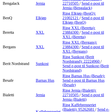
Bengalack
Jernia
22710505
/
Send e-post
til
Jernia (Bengalack)
Ring Elkjøp (BenQ):
BenQ
Elkjøp
21002121
/
Send e-post
til
Elkjøp (BenQ)
Ring XXL (Beretta):
Beretta
XXL
23884300
/
Send e-post
til
XXL (Beretta)
Ring XXL (Bergans):
Bergans
XXL
23884300
/
Send e-post
til
XXL (Bergans)
Ring Sunkost (Berit
Nordstrand):
22224960
/
Berit Nordstrand
Sunkost
Send e-post
til Sunkost (Berit
Nordstrand)
Ring Barnas Hus (Besafe):
Besafe
Barnas Hus
Send e-post
til Barnas Hus
(Besafe)
Ring Jernia (Bialetti):
Bialetti
Jernia
22710505
/
Send e-post
til
Jernia (Bialetti)
Ring Kaffebrenneriet
(Bialetti):
95262681
/
Send e-
Kaffebrenneriet