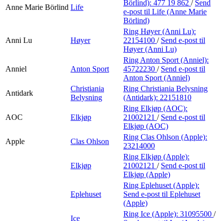
Börlind):
477 19 862
/
Send
Anne Marie Börlind
Life
e-post
til Life (Anne Marie
Börlind)
Ring Høyer (Anni Lu):
Anni Lu
Høyer
22154100
/
Send e-post
til
Høyer (Anni Lu)
Ring Anton Sport (Anniel):
Anniel
Anton Sport
45722230
/
Send e-post
til
Anton Sport (Anniel)
Christiania
Ring Christiania Belysning
Antidark
Belysning
(Antidark):
22151810
Ring Elkjøp (AOC):
AOC
Elkjøp
21002121
/
Send e-post
til
Elkjøp (AOC)
Ring Clas Ohlson (Apple):
Apple
Clas Ohlson
23214000
Ring Elkjøp (Apple):
Elkjøp
21002121
/
Send e-post
til
Elkjøp (Apple)
Ring Eplehuset (Apple):
Eplehuset
Send e-post
til Eplehuset
(Apple)
Ring Ice (Apple):
31095500
/
Ice