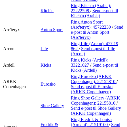
Ring Kitch'n (Arabia):
Kitch'n
22222598
/
Send e-post
til
Kitch'n (Arabia)
Ring Anton Sport
(Arc'teryx):
45722230
/
Send
Arc'teryx
Anton Sport
e-post
til Anton Sport
(Arc'teryx)
Ring Life (Arcon):
477 19
Arcon
Life
862
/
Send e-post
til Life
(Arcon)
Ring Kicks (Ardell):
Ardell
Kicks
33221027
/
Send e-post
til
Kicks (Ardell)
Ring Eurosko (ARKK
ARKK
Copenhagen):
22155810
/
Eurosko
Copenhagen
Send e-post
til Eurosko
(ARKK Copenhagen)
Ring Shoe Gallery (ARKK
Copenhagen):
22155810
/
Shoe Gallery
Send e-post
til Shoe Gallery
(ARKK Copenhagen)
Ring Fredrik & Louisa
Fredrik &
(Armani):
21519100
/
Send