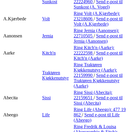
Sunkost
22224960
/
Send e-post
til
Sunkost (A. Vogel)
Ring Volt (A.Kjærbede):
A.Kjærbede
Volt
23218606
/
Send e-post
til
Volt (A.Kjærbede)
Ring Jernia (Aanonsen):
Aanonsen
Jernia
22710505
/
Send e-post
til
Jernia (Aanonsen)
Ring Kitch'n (Aarke):
Aarke
Kitch'n
22222598
/
Send e-post
til
Kitch'n (Aarke)
Ring Traktøren
Kjøkkenutstyr (Aarke):
Traktøren
22159990
/
Send e-post
til
Kjøkkenutstyr
Traktøren Kjøkkenutstyr
(Aarke)
Ring Sissi (Abecita):
Abecita
Sissi
22159651
/
Send e-post
til
Sissi (Abecita)
Ring Life (Abeego):
477 19
Abeego
Life
862
/
Send e-post
til Life
(Abeego)
Ring Fredrik & Louisa
(Abercrombie & Fitch):