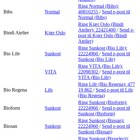
Ring Normal (Bibs):
Bibs
Normal
40810255
/
Send e-post
til
Normal (Bibs)
Ring Kjær Oslo (Bindi
Atelier):
22421400
/
Send e-
Bindi Atelier
Kjær Oslo
post
til Kjær Oslo (Bindi
Atelier)
Ring Sunkost (Bio Life):
Bio Life
Sunkost
22224960
/
Send e-post
til
Sunkost (Bio Life)
Ring VITA (Bio Life):
VITA
22098302
/
Send e-post
til
VITA (Bio Life)
Ring Life (Bio Regena):
477
Bio Regena
Life
19 862
/
Send e-post
til Life
(Bio Regena)
Ring Sunkost (Bioform):
Bioform
Sunkost
22224960
/
Send e-post
til
Sunkost (Bioform)
Ring Sunkost (Biosan):
Biosan
Sunkost
22224960
/
Send e-post
til
Sunkost (Biosan)
Ring Sunkost (Bioselect):