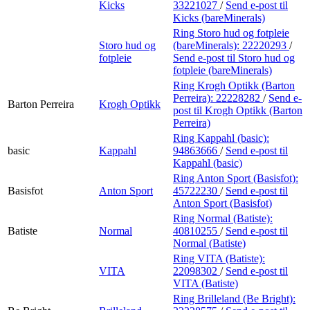
Kicks
33221027
/
Send e-post
til
Kicks (bareMinerals)
Ring Storo hud og fotpleie
Storo hud og
(bareMinerals):
22220293
/
fotpleie
Send e-post
til Storo hud og
fotpleie (bareMinerals)
Ring Krogh Optikk (Barton
Perreira):
22228282
/
Send e-
Barton Perreira
Krogh Optikk
post
til Krogh Optikk (Barton
Perreira)
Ring Kappahl (basic):
basic
Kappahl
94863666
/
Send e-post
til
Kappahl (basic)
Ring Anton Sport (Basisfot):
Basisfot
Anton Sport
45722230
/
Send e-post
til
Anton Sport (Basisfot)
Ring Normal (Batiste):
Batiste
Normal
40810255
/
Send e-post
til
Normal (Batiste)
Ring VITA (Batiste):
VITA
22098302
/
Send e-post
til
VITA (Batiste)
Ring Brilleland (Be Bright):