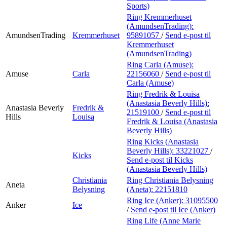
Sports)
Ring Kremmerhuset
(AmundsenTrading):
AmundsenTrading
Kremmerhuset
95891057
/
Send e-post
til
Kremmerhuset
(AmundsenTrading)
Ring Carla (Amuse):
Amuse
Carla
22156060
/
Send e-post
til
Carla (Amuse)
Ring Fredrik & Louisa
(Anastasia Beverly Hills):
Anastasia Beverly
Fredrik &
21519100
/
Send e-post
til
Hills
Louisa
Fredrik & Louisa (Anastasia
Beverly Hills)
Ring Kicks (Anastasia
Beverly Hills):
33221027
/
Kicks
Send e-post
til Kicks
(Anastasia Beverly Hills)
Christiania
Ring Christiania Belysning
Aneta
Belysning
(Aneta):
22151810
Ring Ice (Anker):
31095500
Anker
Ice
/
Send e-post
til Ice (Anker)
Ring Life (Anne Marie