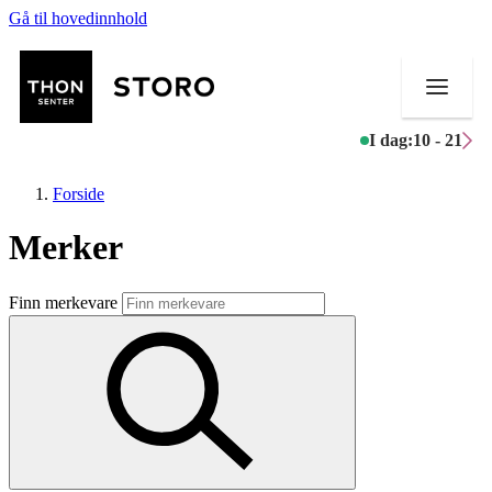
Gå til hovedinnhold
I dag:
10 - 21
Forside
Merker
Butikker
Finn merkevare
Mat og drikke
Helse
Aktiviteter
Tilbud