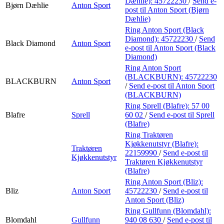
Dæhlie):
45722230
/
Send e-
Bjørn Dæhlie
Anton Sport
post
til Anton Sport (Bjørn
Dæhlie)
Ring Anton Sport (Black
Diamond):
45722230
/
Send
Black Diamond
Anton Sport
e-post
til Anton Sport (Black
Diamond)
Ring Anton Sport
(BLACKBURN):
45722230
BLACKBURN
Anton Sport
/
Send e-post
til Anton Sport
(BLACKBURN)
Ring Sprell (Blafre):
57 00
Blafre
Sprell
60 02
/
Send e-post
til Sprell
(Blafre)
Ring Traktøren
Kjøkkenutstyr (Blafre):
Traktøren
22159990
/
Send e-post
til
Kjøkkenutstyr
Traktøren Kjøkkenutstyr
(Blafre)
Ring Anton Sport (Bliz):
Bliz
Anton Sport
45722230
/
Send e-post
til
Anton Sport (Bliz)
Ring Gullfunn (Blomdahl):
Blomdahl
Gullfunn
940 08 630
/
Send e-post
til