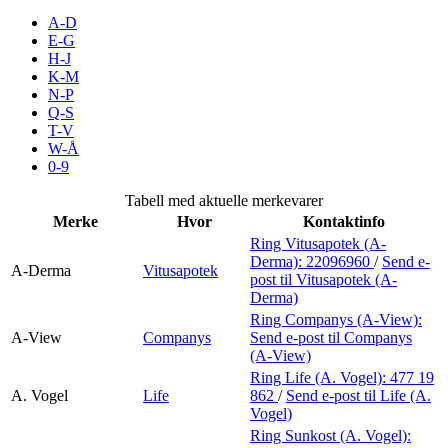
Merker
A-D
E-G
H-J
Inspirasjon
K-M
N-P
Q-S
T-V
Søk
W-Å
0-9
Tabell med aktuelle merkevarer
Merke
Hvor
Kontaktinfo
Åpningstider
Ring Vitusapotek (A-
Derma):
22096960
/
Send e-
Praktisk informasjon
A-Derma
Vitusapotek
post
til Vitusapotek (A-
Derma)
Ledige stillinger
Ring Companys (A-View):
A-View
Companys
Send e-post
til Companys
Magasin
(A-View)
Ring Life (A. Vogel):
477 19
Gavekort
A. Vogel
Life
862
/
Send e-post
til Life (A.
Vogel)
Finn frem
Ring Sunkost (A. Vogel):