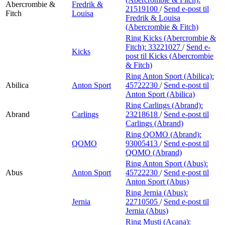
Abercrombie &
Fredrik &
21519100
/
Send e-post
til
Fitch
Louisa
Fredrik & Louisa
(Abercrombie & Fitch)
Ring Kicks (Abercrombie &
Fitch):
33221027
/
Send e-
Kicks
post
til Kicks (Abercrombie
& Fitch)
Ring Anton Sport (Abilica):
Abilica
Anton Sport
45722230
/
Send e-post
til
Anton Sport (Abilica)
Ring Carlings (Abrand):
Abrand
Carlings
23218618
/
Send e-post
til
Carlings (Abrand)
Ring QOMO (Abrand):
QOMO
93005413
/
Send e-post
til
QOMO (Abrand)
Ring Anton Sport (Abus):
Abus
Anton Sport
45722230
/
Send e-post
til
Anton Sport (Abus)
Ring Jernia (Abus):
Jernia
22710505
/
Send e-post
til
Jernia (Abus)
Ring Musti (Acana):