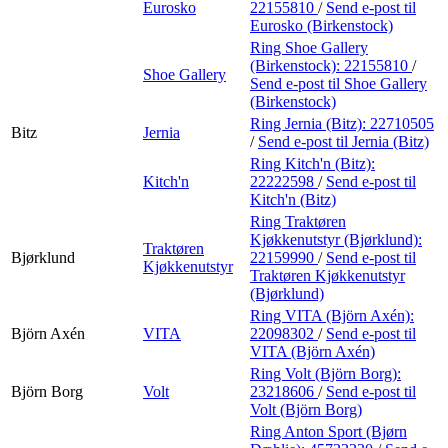
Eurosko
22155810
/
Send e-post
til
Eurosko (Birkenstock)
Ring Shoe Gallery
(Birkenstock):
22155810
/
Shoe Gallery
Send e-post
til Shoe Gallery
(Birkenstock)
Ring Jernia (Bitz):
22710505
Bitz
Jernia
/
Send e-post
til Jernia (Bitz)
Ring Kitch'n (Bitz):
Kitch'n
22222598
/
Send e-post
til
Kitch'n (Bitz)
Ring Traktøren
Kjøkkenutstyr (Bjørklund):
Traktøren
Bjørklund
22159990
/
Send e-post
til
Kjøkkenutstyr
Traktøren Kjøkkenutstyr
(Bjørklund)
Ring VITA (Björn Axén):
Björn Axén
VITA
22098302
/
Send e-post
til
VITA (Björn Axén)
Ring Volt (Björn Borg):
Björn Borg
Volt
23218606
/
Send e-post
til
Volt (Björn Borg)
Ring Anton Sport (Bjørn