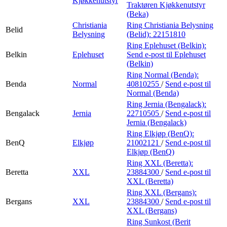
Kjøkkenutstyr
Traktøren Kjøkkenutstyr
(Beka)
Christiania
Ring Christiania Belysning
Belid
Belysning
(Belid):
22151810
Ring Eplehuset (Belkin):
Belkin
Eplehuset
Send e-post
til Eplehuset
(Belkin)
Ring Normal (Benda):
Benda
Normal
40810255
/
Send e-post
til
Normal (Benda)
Ring Jernia (Bengalack):
Bengalack
Jernia
22710505
/
Send e-post
til
Jernia (Bengalack)
Ring Elkjøp (BenQ):
BenQ
Elkjøp
21002121
/
Send e-post
til
Elkjøp (BenQ)
Ring XXL (Beretta):
Beretta
XXL
23884300
/
Send e-post
til
XXL (Beretta)
Ring XXL (Bergans):
Bergans
XXL
23884300
/
Send e-post
til
XXL (Bergans)
Ring Sunkost (Berit