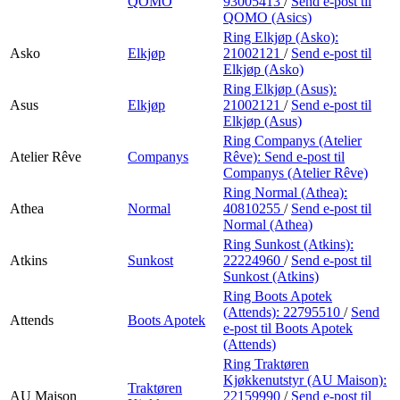
QOMO
93005413
/
Send e-post
til
QOMO (Asics)
Ring Elkjøp (Asko):
Asko
Elkjøp
21002121
/
Send e-post
til
Elkjøp (Asko)
Ring Elkjøp (Asus):
Asus
Elkjøp
21002121
/
Send e-post
til
Elkjøp (Asus)
Ring Companys (Atelier
Atelier Rêve
Companys
Rêve):
Send e-post
til
Companys (Atelier Rêve)
Ring Normal (Athea):
Athea
Normal
40810255
/
Send e-post
til
Normal (Athea)
Ring Sunkost (Atkins):
Atkins
Sunkost
22224960
/
Send e-post
til
Sunkost (Atkins)
Ring Boots Apotek
(Attends):
22795510
/
Send
Attends
Boots Apotek
e-post
til Boots Apotek
(Attends)
Ring Traktøren
Kjøkkenutstyr (AU Maison):
Traktøren
AU Maison
22159990
/
Send e-post
til