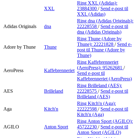
Ring XXL (Adidas):
XXL
23884300
/
Send e-post
til
XXL (Adidas)
Ring dna (Adidas Originals):
Adidas Originals
dna
22228558
/
Send e-post
til
dna (Adidas Originals)
Ring Thune (Adore by
Thune):
22221828
/
Send e-
Adore by Thune
Thune
post
til Thune (Adore by
Thune)
Ring Kaffebrenneriet
(AeroPress):
95262681
/
AeroPress
Kaffebrenneriet
Send e-post
til
Kaffebrenneriet (AeroPress)
Ring Brilleland (AES):
AES
Brilleland
22228575
/
Send e-post
til
Brilleland (AES)
Ring Kitch'n (Aga):
Aga
Kitch'n
22222598
/
Send e-post
til
Kitch'n (Aga)
Ring Anton Sport (AGILO):
AGILO
Anton Sport
45722230
/
Send e-post
til
Anton Sport (AGILO)