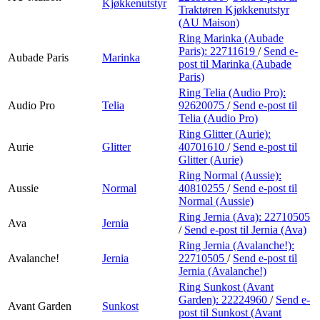
Kjøkkenutstyr
Traktøren Kjøkkenutstyr
(AU Maison)
Ring Marinka (Aubade
Paris):
22711619
/
Send e-
Aubade Paris
Marinka
post
til Marinka (Aubade
Paris)
Ring Telia (Audio Pro):
Audio Pro
Telia
92620075
/
Send e-post
til
Telia (Audio Pro)
Ring Glitter (Aurie):
Aurie
Glitter
40701610
/
Send e-post
til
Glitter (Aurie)
Ring Normal (Aussie):
Aussie
Normal
40810255
/
Send e-post
til
Normal (Aussie)
Ring Jernia (Ava):
22710505
Ava
Jernia
/
Send e-post
til Jernia (Ava)
Ring Jernia (Avalanche!):
Avalanche!
Jernia
22710505
/
Send e-post
til
Jernia (Avalanche!)
Ring Sunkost (Avant
Garden):
22224960
/
Send e-
Avant Garden
Sunkost
post
til Sunkost (Avant