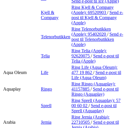
Send e-post
til Ice (Apple)
Ring Kjell & Company
Kjell &
(Apple):
69520903
/
Send e-
Company
post
til Kjell & Company
(Apple)
Ring Telenorbutikken
(Apple):
95402020
/
Send e-
Telenorbutikken
post
til Telenorbutikken
(Apple)
Ring Telia (Apple):
Telia
92620075
/
Send e-post
til
Telia (Apple)
Ring Life (Aqua Oleum):
Aqua Oleum
Life
477 19 862
/
Send e-post
til
Life (Aqua Oleum)
Ring Ringo (Aquaplay):
Aquaplay
Ringo
41157885
/
Send e-post
til
Ringo (Aquaplay)
Ring Sprell (Aquaplay):
57
Sprell
00 60 02
/
Send e-post
til
Sprell (Aquaplay)
Ring Jernia (Arabia):
Arabia
Jernia
22710505
/
Send e-post
til
Jernia (Arabia)