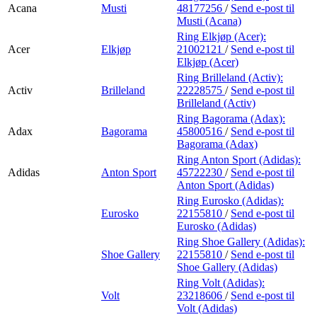
Acana
Musti
48177256
/
Send e-post
til
Musti (Acana)
Ring Elkjøp (Acer):
Acer
Elkjøp
21002121
/
Send e-post
til
Elkjøp (Acer)
Ring Brilleland (Activ):
Activ
Brilleland
22228575
/
Send e-post
til
Brilleland (Activ)
Ring Bagorama (Adax):
Adax
Bagorama
45800516
/
Send e-post
til
Bagorama (Adax)
Ring Anton Sport (Adidas):
Adidas
Anton Sport
45722230
/
Send e-post
til
Anton Sport (Adidas)
Ring Eurosko (Adidas):
Eurosko
22155810
/
Send e-post
til
Eurosko (Adidas)
Ring Shoe Gallery (Adidas):
Shoe Gallery
22155810
/
Send e-post
til
Shoe Gallery (Adidas)
Ring Volt (Adidas):
Volt
23218606
/
Send e-post
til
Volt (Adidas)