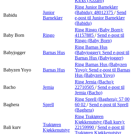
Kicks (Azzaro)
Ring Junior Barneklær
Junior
(Babidu):
48012375
/
Send
Babidu
Barneklær
e-post
til Junior Barneklær
(Babidu)
Ring Ringo (Baby Born):
Baby Born
Ringo
41157885
/
Send e-post
til
Ringo (Baby Born)
Ring Barnas Hus
Babyjogger
Barnas Hus
(Babyjogger):
Send e-post
til
Barnas Hus (Babyjogger)
Ring Barnas Hus (Babyzen
Babyzen Yoyo
Barnas Hus
Yoyo):
Send e-post
til Barnas
Hus (Babyzen Yoyo)
Ring Jernia (Bacho):
Bacho
Jernia
22710505
/
Send e-post
til
Jernia (Bacho)
Ring Sprell (Baghera):
57 00
Baghera
Sprell
60 02
/
Send e-post
til Sprell
(Baghera)
Ring Traktøren
Kjøkkenutstyr (Bali kurv):
Traktøren
Bali kurv
22159990
/
Send e-post
til
Kjøkkenutstyr
Traktøren Kjøkkenutstyr