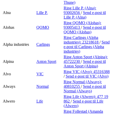
Thune)
Ring Lille P. (Alna):
Alna
Lille P.
93002656
/
Send e-post
til
Lille P. (Alna)
Ring QOMO (Alohas):
Alohas
QOMO
93005413
/
Send e-post
til
QOMO (Alohas)
Ring Carlings (Alpha
industries):
23218618
/
Send
Alpha industries
Carlings
e-post
til Carlings (Alpha
industries)
Ring Anton Sport (Alpina):
Alpina
Anton Sport
45722230
/
Send e-post
til
Anton Sport (Alpina)
Ring VIC (Alvo):
45316388
Alvo
VIC
/
Send e-post
til VIC (Alvo)
Ring Normal (Always):
Always
Normal
40810255
/
Send e-post
til
Normal (Always)
Ring Life (Alwero):
477 19
Alwero
Life
862
/
Send e-post
til Life
(Alwero)
Ring Follestad (Amanda