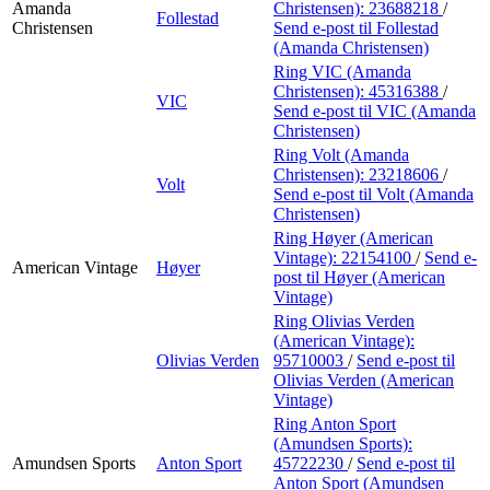
Amanda
Christensen):
23688218
/
Follestad
Christensen
Send e-post
til Follestad
(Amanda Christensen)
Ring VIC (Amanda
Christensen):
45316388
/
VIC
Send e-post
til VIC (Amanda
Christensen)
Ring Volt (Amanda
Christensen):
23218606
/
Volt
Send e-post
til Volt (Amanda
Christensen)
Ring Høyer (American
Vintage):
22154100
/
Send e-
American Vintage
Høyer
post
til Høyer (American
Vintage)
Ring Olivias Verden
(American Vintage):
Olivias Verden
95710003
/
Send e-post
til
Olivias Verden (American
Vintage)
Ring Anton Sport
(Amundsen Sports):
Amundsen Sports
Anton Sport
45722230
/
Send e-post
til
Anton Sport (Amundsen