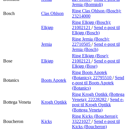
Jernia (Bormioli)
Ring Clas Ohlson (Bosch):
Bosch
Clas Ohlson
23214000
Ring Elkjøp (Bosch):
Elkjøp
21002121
/
Send e-post
til
Elkjøp (Bosch)
Ring Jernia (Bosch):
Jernia
22710505
/
Send e-post
til
Jernia (Bosch)
Ring Elkjøp (Bose):
Bose
Elkjøp
21002121
/
Send e-post
til
Elkjøp (Bose)
Ring Boots Apotek
(Botanics):
22795510
/
Send
Botanics
Boots Apotek
e-post
til Boots Apotek
(Botanics)
Ring Krogh Optikk (Bottega
Veneta):
22228282
/
Send e-
Bottega Veneta
Krogh Optikk
post
til Krogh Optikk
(Bottega Veneta)
Ring Kicks (Boucheron):
Boucheron
Kicks
33221027
/
Send e-post
til
Kicks (Boucheron)