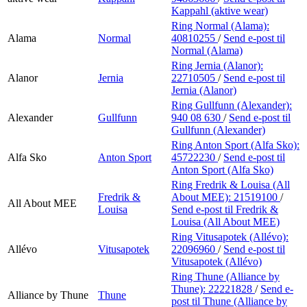
Kappahl (aktive wear)
Ring Normal (Alama):
Alama
Normal
40810255
/
Send e-post
til
Normal (Alama)
Ring Jernia (Alanor):
Alanor
Jernia
22710505
/
Send e-post
til
Jernia (Alanor)
Ring Gullfunn (Alexander):
Alexander
Gullfunn
940 08 630
/
Send e-post
til
Gullfunn (Alexander)
Ring Anton Sport (Alfa Sko):
Alfa Sko
Anton Sport
45722230
/
Send e-post
til
Anton Sport (Alfa Sko)
Ring Fredrik & Louisa (All
Fredrik &
About MEE):
21519100
/
All About MEE
Louisa
Send e-post
til Fredrik &
Louisa (All About MEE)
Ring Vitusapotek (Allévo):
Allévo
Vitusapotek
22096960
/
Send e-post
til
Vitusapotek (Allévo)
Ring Thune (Alliance by
Thune):
22221828
/
Send e-
Alliance by Thune
Thune
post
til Thune (Alliance by