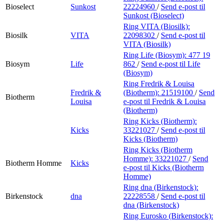
Bioselect
Sunkost
22224960
/
Send e-post
til
Sunkost (Bioselect)
Ring VITA (Biosilk):
Biosilk
VITA
22098302
/
Send e-post
til
VITA (Biosilk)
Ring Life (Biosym):
477 19
Biosym
Life
862
/
Send e-post
til Life
(Biosym)
Ring Fredrik & Louisa
Fredrik &
(Biotherm):
21519100
/
Send
Biotherm
Louisa
e-post
til Fredrik & Louisa
(Biotherm)
Ring Kicks (Biotherm):
Kicks
33221027
/
Send e-post
til
Kicks (Biotherm)
Ring Kicks (Biotherm
Homme):
33221027
/
Send
Biotherm Homme
Kicks
e-post
til Kicks (Biotherm
Homme)
Ring dna (Birkenstock):
Birkenstock
dna
22228558
/
Send e-post
til
dna (Birkenstock)
Ring Eurosko (Birkenstock):