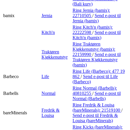
(Bali kurv)
Ring Jernia (bamix):
bamix
Jernia
22710505
/
Send e-post
til
Jernia (bamix)
Ring Kitch'n (bamix):
Kitch'n
22222598
/
Send e-post
til
Kitch'n (bamix)
Ring Traktøren
Kjøkkenutstyr (bamix):
Traktøren
22159990
/
Send e-post
til
Kjøkkenutstyr
Traktøren Kjøkkenutstyr
(bamix)
Ring Life (Barbeco):
477 19
Barbeco
Life
862
/
Send e-post
til Life
(Barbeco)
Ring Normal (Barbells):
Barbells
Normal
40810255
/
Send e-post
til
Normal (Barbells)
Ring Fredrik & Louisa
Fredrik &
(bareMinerals):
21519100
/
bareMinerals
Louisa
Send e-post
til Fredrik &
Louisa (bareMinerals)
Ring Kicks (bareMinerals):