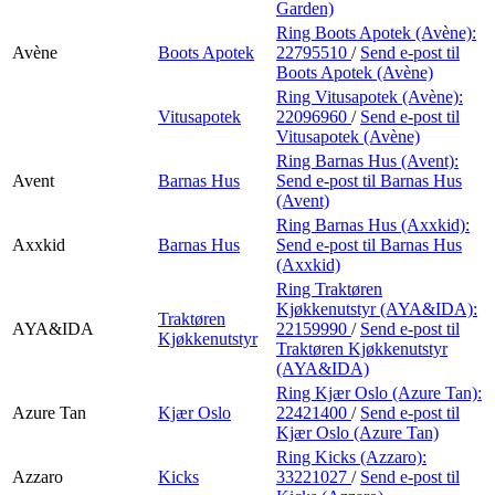
Garden)
Ring Boots Apotek (Avène):
Avène
Boots Apotek
22795510
/
Send e-post
til
Boots Apotek (Avène)
Ring Vitusapotek (Avène):
Vitusapotek
22096960
/
Send e-post
til
Vitusapotek (Avène)
Ring Barnas Hus (Avent):
Avent
Barnas Hus
Send e-post
til Barnas Hus
(Avent)
Ring Barnas Hus (Axxkid):
Axxkid
Barnas Hus
Send e-post
til Barnas Hus
(Axxkid)
Ring Traktøren
Kjøkkenutstyr (AYA&IDA):
Traktøren
AYA&IDA
22159990
/
Send e-post
til
Kjøkkenutstyr
Traktøren Kjøkkenutstyr
(AYA&IDA)
Ring Kjær Oslo (Azure Tan):
Azure Tan
Kjær Oslo
22421400
/
Send e-post
til
Kjær Oslo (Azure Tan)
Ring Kicks (Azzaro):
Azzaro
Kicks
33221027
/
Send e-post
til