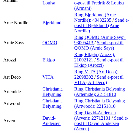
Armani
Louisa
e-post
til Fredrik & Louisa
(Armani)
Ring Bjørklund (Arne
Nordlie):
40432235
/
Send e-
Arne Nordlie
Bjørklund
post
til Bjørklund (Arne
Nordlie)
Ring QOMO (Arnie Says):
Arnie Says
QOMO
93005413
/
Send e-post
til
QOMO (Arnie Says)
Ring Elkjøp (Arozzi):
Arozzi
Elkjøp
21002121
/
Send e-post
til
Elkjøp (Arozzi)
Ring VITA (Art Deco):
Art Deco
VITA
22098302
/
Send e-post
til
VITA (Art Deco)
Christiania
Ring Christiania Belysning
Artemide
Belysning
(Artemide):
22151810
Christiania
Ring Christiania Belysning
Artwood
Belysning
(Artwood):
22151810
Ring David-Andersen
David-
(Arven):
22712101
/
Send e-
Arven
Andersen
post
til David-Andersen
(Arven)