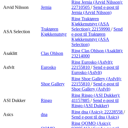
Ring Jernia (Arvid Nilsson):
Arvid Nilsson
Jernia
22710505
/
Send e-post
til
Jernia (Arvid Nilsson)
Ring Traktøren
Kjøkkenutstyr (ASA
Traktøren
Selection):
22159990
/
Send
ASA Selection
Kjøkkenutstyr
e-post
til Traktøren
Kjøkkenutstyr (ASA
Selection)
Ring Clas Ohlson (Asaklitt):
Asaklitt
Clas Ohlson
23214000
Ring Eurosko (Asfvlt):
Asfvlt
Eurosko
22155810
/
Send e-post
til
Eurosko (Asfvlt)
Ring Shoe Gallery (Asfvlt):
Shoe Gallery
22155810
/
Send e-post
til
Shoe Gallery (Asfvlt)
Ring Ringo (ASI Dukker):
ASI Dukker
Ringo
41157885
/
Send e-post
til
Ringo (ASI Dukker)
Ring dna (Asics):
22228558
/
Asics
dna
Send e-post
til dna (Asics)
Ring QOMO (Asics):