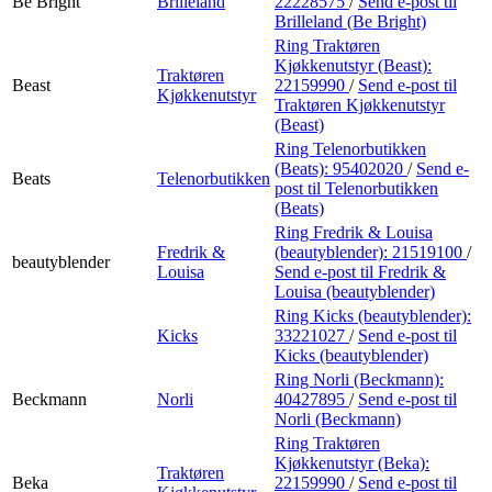
Be Bright
Brilleland
22228575
/
Send e-post
til
Brilleland (Be Bright)
Ring Traktøren
Kjøkkenutstyr (Beast):
Traktøren
Beast
22159990
/
Send e-post
til
Kjøkkenutstyr
Traktøren Kjøkkenutstyr
(Beast)
Ring Telenorbutikken
(Beats):
95402020
/
Send e-
Beats
Telenorbutikken
post
til Telenorbutikken
(Beats)
Ring Fredrik & Louisa
Fredrik &
(beautyblender):
21519100
/
beautyblender
Louisa
Send e-post
til Fredrik &
Louisa (beautyblender)
Ring Kicks (beautyblender):
Kicks
33221027
/
Send e-post
til
Kicks (beautyblender)
Ring Norli (Beckmann):
Beckmann
Norli
40427895
/
Send e-post
til
Norli (Beckmann)
Ring Traktøren
Kjøkkenutstyr (Beka):
Traktøren
Beka
22159990
/
Send e-post
til