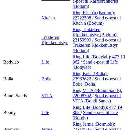
e-post
til Kaffebrenneriet
(Bodum)
Ring Kitch'n (Bodum):
Kitch'n
22222598
/
Send e-post
til
Kitch'n (Bodum)
Ring Traktøren
Kjøkkenutstyr (Bodum):
Traktøren
22159990
/
Send e-post
til
Kjøkkenutstyr
Traktøren Kjøkkenutstyr
(Bodum)
Ring Life (Bodylab):
477 19
Bodylab
Life
862
/
Send e-post
til Life
(Bodylab)
Ring Bolia (Bolia):
Bolia
Bolia
23963622
/
Send e-post
til
Bolia (Bolia)
Ring VITA (Bondi Sands):
Bondi Sands
VITA
22098302
/
Send e-post
til
VITA (Bondi Sands)
Ring Life (Boody):
477 19
Boody
Life
862
/
Send e-post
til Life
(Boody)
Ring Jernia (Bormioli):
Bormioli
Jernia
22710505
/
Send e-post
til