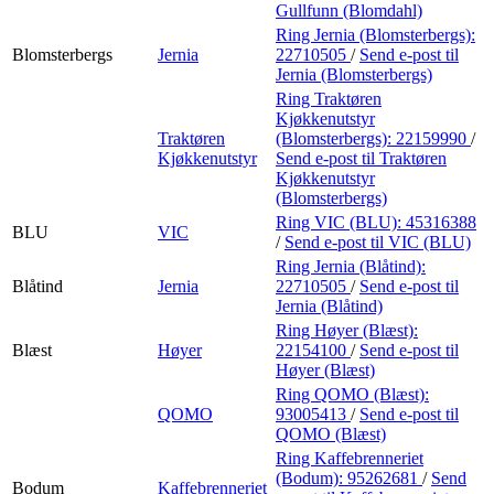
Gullfunn (Blomdahl)
Ring Jernia (Blomsterbergs):
Blomsterbergs
Jernia
22710505
/
Send e-post
til
Jernia (Blomsterbergs)
Ring Traktøren
Kjøkkenutstyr
Traktøren
(Blomsterbergs):
22159990
/
Kjøkkenutstyr
Send e-post
til Traktøren
Kjøkkenutstyr
(Blomsterbergs)
Ring VIC (BLU):
45316388
BLU
VIC
/
Send e-post
til VIC (BLU)
Ring Jernia (Blåtind):
Blåtind
Jernia
22710505
/
Send e-post
til
Jernia (Blåtind)
Ring Høyer (Blæst):
Blæst
Høyer
22154100
/
Send e-post
til
Høyer (Blæst)
Ring QOMO (Blæst):
QOMO
93005413
/
Send e-post
til
QOMO (Blæst)
Ring Kaffebrenneriet
(Bodum):
95262681
/
Send
Bodum
Kaffebrenneriet