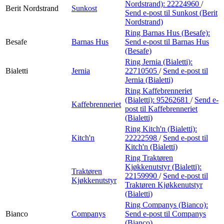
Nordstrand):
22224960
/
Berit Nordstrand
Sunkost
Send e-post
til Sunkost (Berit
Nordstrand)
Ring Barnas Hus (Besafe):
Besafe
Barnas Hus
Send e-post
til Barnas Hus
(Besafe)
Ring Jernia (Bialetti):
Bialetti
Jernia
22710505
/
Send e-post
til
Jernia (Bialetti)
Ring Kaffebrenneriet
(Bialetti):
95262681
/
Send e-
Kaffebrenneriet
post
til Kaffebrenneriet
(Bialetti)
Ring Kitch'n (Bialetti):
Kitch'n
22222598
/
Send e-post
til
Kitch'n (Bialetti)
Ring Traktøren
Kjøkkenutstyr (Bialetti):
Traktøren
22159990
/
Send e-post
til
Kjøkkenutstyr
Traktøren Kjøkkenutstyr
(Bialetti)
Ring Companys (Bianco):
Bianco
Companys
Send e-post
til Companys
(Bianco)