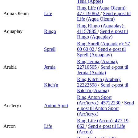
Telia (Apple)
Ring Life (Aqua Oleum):
Aqua Oleum
Life
477 19 862
/
Send e-post
til
Life (Aqua Oleum)
Ring Ringo (Aquaplay):
Aquaplay
Ringo
41157885
/
Send e-post
til
Ringo (Aquaplay)
Ring Sprell (Aquaplay):
57
Sprell
00 60 02
/
Send e-post
til
Sprell (Aquaplay)
Ring Jernia (Arabia):
Arabia
Jernia
22710505
/
Send e-post
til
Jernia (Arabia)
Ring Kitch'n (Arabia):
Kitch'n
22222598
/
Send e-post
til
Kitch'n (Arabia)
Ring Anton Sport
(Arc'teryx):
45722230
/
Send
Arc'teryx
Anton Sport
e-post
til Anton Sport
(Arc'teryx)
Ring Life (Arcon):
477 19
Arcon
Life
862
/
Send e-post
til Life
(Arcon)