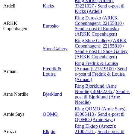
Ring Kicks (Ardell):
Ardell
Kicks
33221027
/
Send e-post
til
Kicks (Ardell)
Ring Eurosko (ARKK
ARKK
Copenhagen):
22155810
/
Eurosko
Copenhagen
Send e-post
til Eurosko
(ARKK Copenhagen)
Ring Shoe Gallery (ARKK
Copenhagen):
22155810
/
Shoe Gallery
Send e-post
til Shoe Gallery
(ARKK Copenhagen)
Ring Fredrik & Louisa
Fredrik &
(Armani):
21519100
/
Send
Armani
Louisa
e-post
til Fredrik & Louisa
(Armani)
Ring Bjørklund (Arne
Nordlie):
40432235
/
Send e-
Arne Nordlie
Bjørklund
post
til Bjørklund (Arne
Nordlie)
Ring QOMO (Arnie Says):
Arnie Says
QOMO
93005413
/
Send e-post
til
QOMO (Arnie Says)
Ring Elkjøp (Arozzi):
Arozzi
Elkjøp
21002121
/
Send e-post
til