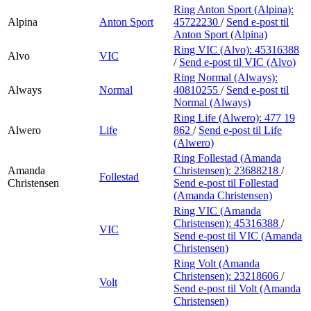
Ring Anton Sport (Alpina):
Alpina
Anton Sport
45722230
/
Send e-post
til
Anton Sport (Alpina)
Ring VIC (Alvo):
45316388
Alvo
VIC
/
Send e-post
til VIC (Alvo)
Ring Normal (Always):
Always
Normal
40810255
/
Send e-post
til
Normal (Always)
Ring Life (Alwero):
477 19
Alwero
Life
862
/
Send e-post
til Life
(Alwero)
Ring Follestad (Amanda
Amanda
Christensen):
23688218
/
Follestad
Christensen
Send e-post
til Follestad
(Amanda Christensen)
Ring VIC (Amanda
Christensen):
45316388
/
VIC
Send e-post
til VIC (Amanda
Christensen)
Ring Volt (Amanda
Christensen):
23218606
/
Volt
Send e-post
til Volt (Amanda
Christensen)