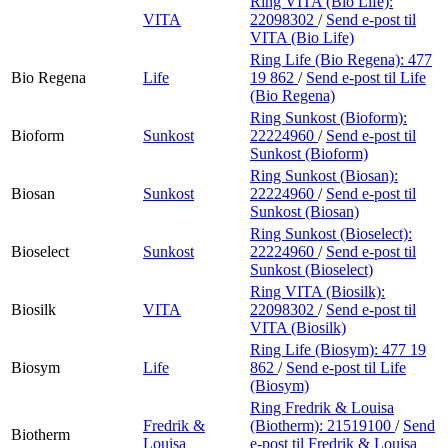
Ring VITA (Bio Life):
VITA
22098302
/
Send e-post
til
VITA (Bio Life)
Ring Life (Bio Regena):
477
Bio Regena
Life
19 862
/
Send e-post
til Life
(Bio Regena)
Ring Sunkost (Bioform):
Bioform
Sunkost
22224960
/
Send e-post
til
Sunkost (Bioform)
Ring Sunkost (Biosan):
Biosan
Sunkost
22224960
/
Send e-post
til
Sunkost (Biosan)
Ring Sunkost (Bioselect):
Bioselect
Sunkost
22224960
/
Send e-post
til
Sunkost (Bioselect)
Ring VITA (Biosilk):
Biosilk
VITA
22098302
/
Send e-post
til
VITA (Biosilk)
Ring Life (Biosym):
477 19
Biosym
Life
862
/
Send e-post
til Life
(Biosym)
Ring Fredrik & Louisa
Fredrik &
(Biotherm):
21519100
/
Send
Biotherm
Louisa
e-post
til Fredrik & Louisa