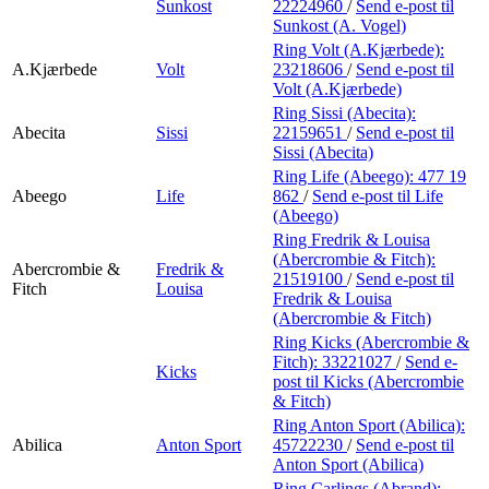
Sunkost
22224960
/
Send e-post
til
Sunkost (A. Vogel)
Ring Volt (A.Kjærbede):
A.Kjærbede
Volt
23218606
/
Send e-post
til
Volt (A.Kjærbede)
Ring Sissi (Abecita):
Abecita
Sissi
22159651
/
Send e-post
til
Sissi (Abecita)
Ring Life (Abeego):
477 19
Abeego
Life
862
/
Send e-post
til Life
(Abeego)
Ring Fredrik & Louisa
(Abercrombie & Fitch):
Abercrombie &
Fredrik &
21519100
/
Send e-post
til
Fitch
Louisa
Fredrik & Louisa
(Abercrombie & Fitch)
Ring Kicks (Abercrombie &
Fitch):
33221027
/
Send e-
Kicks
post
til Kicks (Abercrombie
& Fitch)
Ring Anton Sport (Abilica):
Abilica
Anton Sport
45722230
/
Send e-post
til
Anton Sport (Abilica)
Ring Carlings (Abrand):