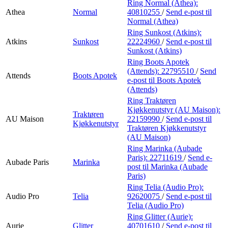
Ring Normal (Athea):
Athea
Normal
40810255
/
Send e-post
til
Normal (Athea)
Ring Sunkost (Atkins):
Atkins
Sunkost
22224960
/
Send e-post
til
Sunkost (Atkins)
Ring Boots Apotek
(Attends):
22795510
/
Send
Attends
Boots Apotek
e-post
til Boots Apotek
(Attends)
Ring Traktøren
Kjøkkenutstyr (AU Maison):
Traktøren
AU Maison
22159990
/
Send e-post
til
Kjøkkenutstyr
Traktøren Kjøkkenutstyr
(AU Maison)
Ring Marinka (Aubade
Paris):
22711619
/
Send e-
Aubade Paris
Marinka
post
til Marinka (Aubade
Paris)
Ring Telia (Audio Pro):
Audio Pro
Telia
92620075
/
Send e-post
til
Telia (Audio Pro)
Ring Glitter (Aurie):
Aurie
Glitter
40701610
/
Send e-post
til