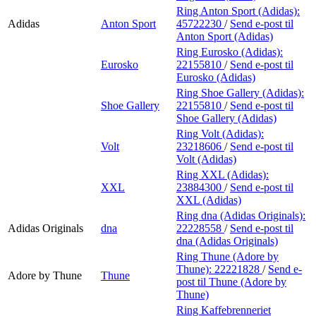
Ring Anton Sport (Adidas):
Adidas
Anton Sport
45722230
/
Send e-post
til
Anton Sport (Adidas)
Ring Eurosko (Adidas):
Eurosko
22155810
/
Send e-post
til
Eurosko (Adidas)
Ring Shoe Gallery (Adidas):
Shoe Gallery
22155810
/
Send e-post
til
Shoe Gallery (Adidas)
Ring Volt (Adidas):
Volt
23218606
/
Send e-post
til
Volt (Adidas)
Ring XXL (Adidas):
XXL
23884300
/
Send e-post
til
XXL (Adidas)
Ring dna (Adidas Originals):
Adidas Originals
dna
22228558
/
Send e-post
til
dna (Adidas Originals)
Ring Thune (Adore by
Thune):
22221828
/
Send e-
Adore by Thune
Thune
post
til Thune (Adore by
Thune)
Ring Kaffebrenneriet