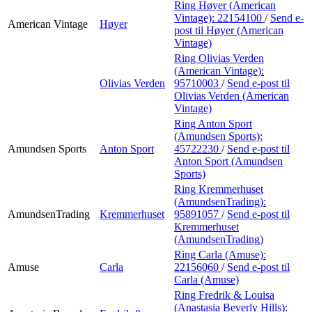
Ring Høyer (American
Vintage):
22154100
/
Send e-
American Vintage
Høyer
post
til Høyer (American
Vintage)
Ring Olivias Verden
(American Vintage):
Olivias Verden
95710003
/
Send e-post
til
Olivias Verden (American
Vintage)
Ring Anton Sport
(Amundsen Sports):
Amundsen Sports
Anton Sport
45722230
/
Send e-post
til
Anton Sport (Amundsen
Sports)
Ring Kremmerhuset
(AmundsenTrading):
AmundsenTrading
Kremmerhuset
95891057
/
Send e-post
til
Kremmerhuset
(AmundsenTrading)
Ring Carla (Amuse):
Amuse
Carla
22156060
/
Send e-post
til
Carla (Amuse)
Ring Fredrik & Louisa
(Anastasia Beverly Hills):