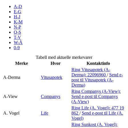
Merker
A-D
E-G
H-J
Inspirasjon
K-M
N-P
Q-S
T-V
Søk
W-Å
0-9
Tabell med aktuelle merkevarer
Merke
Hvor
Kontaktinfo
Åpningstider
Ring Vitusapotek (A-
Derma):
22096960
/
Send e-
Praktisk informasjon
A-Derma
Vitusapotek
post
til Vitusapotek (A-
Derma)
Ledige stillinger
Ring Companys (A-View):
A-View
Companys
Send e-post
til Companys
Magasin
(A-View)
Ring Life (A. Vogel):
477 19
Gavekort
A. Vogel
Life
862
/
Send e-post
til Life (A.
Vogel)
Finn frem
Ring Sunkost (A. Vogel):