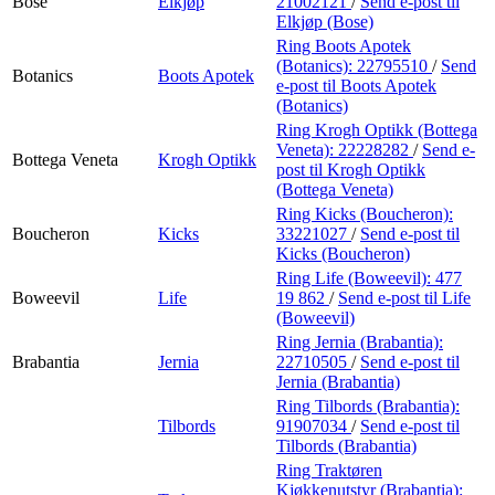
Bose
Elkjøp
21002121
/
Send e-post
til
Elkjøp (Bose)
Ring Boots Apotek
(Botanics):
22795510
/
Send
Botanics
Boots Apotek
e-post
til Boots Apotek
(Botanics)
Ring Krogh Optikk (Bottega
Veneta):
22228282
/
Send e-
Bottega Veneta
Krogh Optikk
post
til Krogh Optikk
(Bottega Veneta)
Ring Kicks (Boucheron):
Boucheron
Kicks
33221027
/
Send e-post
til
Kicks (Boucheron)
Ring Life (Boweevil):
477
Boweevil
Life
19 862
/
Send e-post
til Life
(Boweevil)
Ring Jernia (Brabantia):
Brabantia
Jernia
22710505
/
Send e-post
til
Jernia (Brabantia)
Ring Tilbords (Brabantia):
Tilbords
91907034
/
Send e-post
til
Tilbords (Brabantia)
Ring Traktøren
Kjøkkenutstyr (Brabantia):