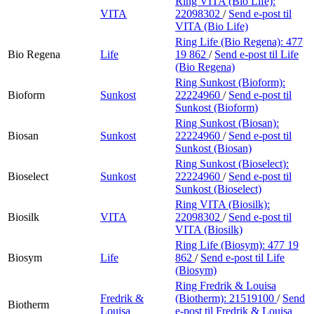
Ring VITA (Bio Life):
VITA
22098302
/
Send e-post
til
VITA (Bio Life)
Ring Life (Bio Regena):
477
Bio Regena
Life
19 862
/
Send e-post
til Life
(Bio Regena)
Ring Sunkost (Bioform):
Bioform
Sunkost
22224960
/
Send e-post
til
Sunkost (Bioform)
Ring Sunkost (Biosan):
Biosan
Sunkost
22224960
/
Send e-post
til
Sunkost (Biosan)
Ring Sunkost (Bioselect):
Bioselect
Sunkost
22224960
/
Send e-post
til
Sunkost (Bioselect)
Ring VITA (Biosilk):
Biosilk
VITA
22098302
/
Send e-post
til
VITA (Biosilk)
Ring Life (Biosym):
477 19
Biosym
Life
862
/
Send e-post
til Life
(Biosym)
Ring Fredrik & Louisa
Fredrik &
(Biotherm):
21519100
/
Send
Biotherm
Louisa
e-post
til Fredrik & Louisa