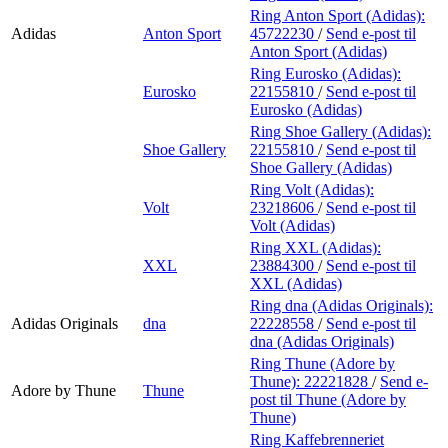
Ring Anton Sport (Adidas):
Adidas
Anton Sport
45722230
/
Send e-post
til
Anton Sport (Adidas)
Ring Eurosko (Adidas):
Eurosko
22155810
/
Send e-post
til
Eurosko (Adidas)
Ring Shoe Gallery (Adidas):
Shoe Gallery
22155810
/
Send e-post
til
Shoe Gallery (Adidas)
Ring Volt (Adidas):
Volt
23218606
/
Send e-post
til
Volt (Adidas)
Ring XXL (Adidas):
XXL
23884300
/
Send e-post
til
XXL (Adidas)
Ring dna (Adidas Originals):
Adidas Originals
dna
22228558
/
Send e-post
til
dna (Adidas Originals)
Ring Thune (Adore by
Thune):
22221828
/
Send e-
Adore by Thune
Thune
post
til Thune (Adore by
Thune)
Ring Kaffebrenneriet