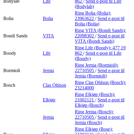
Bodylab
Life
862
/
Send e-post
til Life
(Bodylab)
Ring Bolia (Bolia):
Bolia
Bolia
23963622
/
Send e-post
til
Bolia (Bolia)
Ring VITA (Bondi Sands):
Bondi Sands
VITA
22098302
/
Send e-post
til
VITA (Bondi Sands)
Ring Life (Boody):
477 19
Boody
Life
862
/
Send e-post
til Life
(Boody)
Ring Jernia (Bormioli):
Bormioli
Jernia
22710505
/
Send e-post
til
Jernia (Bormioli)
Ring Clas Ohlson (Bosch):
Bosch
Clas Ohlson
23214000
Ring Elkjøp (Bosch):
Elkjøp
21002121
/
Send e-post
til
Elkjøp (Bosch)
Ring Jernia (Bosch):
Jernia
22710505
/
Send e-post
til
Jernia (Bosch)
Ring Elkjøp (Bose):