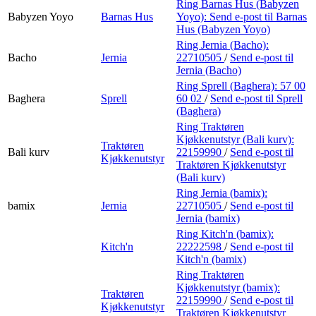
Ring Barnas Hus (Babyzen
Babyzen Yoyo
Barnas Hus
Yoyo):
Send e-post
til Barnas
Hus (Babyzen Yoyo)
Ring Jernia (Bacho):
Bacho
Jernia
22710505
/
Send e-post
til
Jernia (Bacho)
Ring Sprell (Baghera):
57 00
Baghera
Sprell
60 02
/
Send e-post
til Sprell
(Baghera)
Ring Traktøren
Kjøkkenutstyr (Bali kurv):
Traktøren
Bali kurv
22159990
/
Send e-post
til
Kjøkkenutstyr
Traktøren Kjøkkenutstyr
(Bali kurv)
Ring Jernia (bamix):
bamix
Jernia
22710505
/
Send e-post
til
Jernia (bamix)
Ring Kitch'n (bamix):
Kitch'n
22222598
/
Send e-post
til
Kitch'n (bamix)
Ring Traktøren
Kjøkkenutstyr (bamix):
Traktøren
22159990
/
Send e-post
til
Kjøkkenutstyr
Traktøren Kjøkkenutstyr