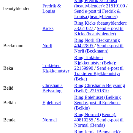
Ring Fredrik & Louisa
Fredrik &
(beautyblender):
21519100
/
beautyblender
Louisa
Send e-post
til Fredrik &
Louisa (beautyblender)
Ring Kicks (beautyblender):
Kicks
33221027
/
Send e-post
til
Kicks (beautyblender)
Ring Norli (Beckmann):
Beckmann
Norli
40427895
/
Send e-post
til
Norli (Beckmann)
Ring Traktøren
Kjøkkenutstyr (Beka):
Traktøren
Beka
22159990
/
Send e-post
til
Kjøkkenutstyr
Traktøren Kjøkkenutstyr
(Beka)
Christiania
Ring Christiania Belysning
Belid
Belysning
(Belid):
22151810
Ring Eplehuset (Belkin):
Belkin
Eplehuset
Send e-post
til Eplehuset
(Belkin)
Ring Normal (Benda):
Benda
Normal
40810255
/
Send e-post
til
Normal (Benda)
Ring Jernia (Bengalack):