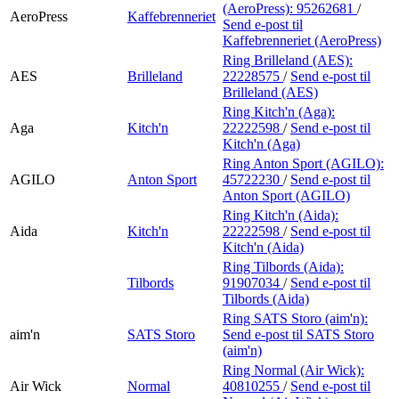
(AeroPress):
95262681
/
AeroPress
Kaffebrenneriet
Send e-post
til
Kaffebrenneriet (AeroPress)
Ring Brilleland (AES):
AES
Brilleland
22228575
/
Send e-post
til
Brilleland (AES)
Ring Kitch'n (Aga):
Aga
Kitch'n
22222598
/
Send e-post
til
Kitch'n (Aga)
Ring Anton Sport (AGILO):
AGILO
Anton Sport
45722230
/
Send e-post
til
Anton Sport (AGILO)
Ring Kitch'n (Aida):
Aida
Kitch'n
22222598
/
Send e-post
til
Kitch'n (Aida)
Ring Tilbords (Aida):
Tilbords
91907034
/
Send e-post
til
Tilbords (Aida)
Ring SATS Storo (aim'n):
aim'n
SATS Storo
Send e-post
til SATS Storo
(aim'n)
Ring Normal (Air Wick):
Air Wick
Normal
40810255
/
Send e-post
til