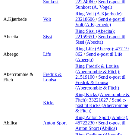
Sunkost
22224960
/
Send e-post
til
Sunkost (A. Vogel)
Ring Volt (A.Kjærbede):
A.Kjærbede
Volt
23218606
/
Send e-post
til
Volt (A.Kjærbede)
Ring Sissi (Abecita):
Abecita
Sissi
22159651
/
Send e-post
til
Sissi (Abecita)
Ring Life (Abeego):
477 19
Abeego
Life
862
/
Send e-post
til Life
(Abeego)
Ring Fredrik & Louisa
(Abercrombie & Fitch):
Abercrombie &
Fredrik &
21519100
/
Send e-post
til
Fitch
Louisa
Fredrik & Louisa
(Abercrombie & Fitch)
Ring Kicks (Abercrombie &
Fitch):
33221027
/
Send e-
Kicks
post
til Kicks (Abercrombie
& Fitch)
Ring Anton Sport (Abilica):
Abilica
Anton Sport
45722230
/
Send e-post
til
Anton Sport (Abilica)
Ring Carlings (Abrand):