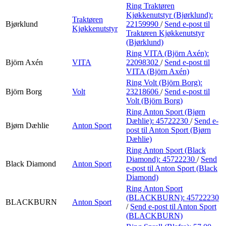
Ring Traktøren
Kjøkkenutstyr (Bjørklund):
Traktøren
Bjørklund
22159990
/
Send e-post
til
Kjøkkenutstyr
Traktøren Kjøkkenutstyr
(Bjørklund)
Ring VITA (Björn Axén):
Björn Axén
VITA
22098302
/
Send e-post
til
VITA (Björn Axén)
Ring Volt (Björn Borg):
Björn Borg
Volt
23218606
/
Send e-post
til
Volt (Björn Borg)
Ring Anton Sport (Bjørn
Dæhlie):
45722230
/
Send e-
Bjørn Dæhlie
Anton Sport
post
til Anton Sport (Bjørn
Dæhlie)
Ring Anton Sport (Black
Diamond):
45722230
/
Send
Black Diamond
Anton Sport
e-post
til Anton Sport (Black
Diamond)
Ring Anton Sport
(BLACKBURN):
45722230
BLACKBURN
Anton Sport
/
Send e-post
til Anton Sport
(BLACKBURN)