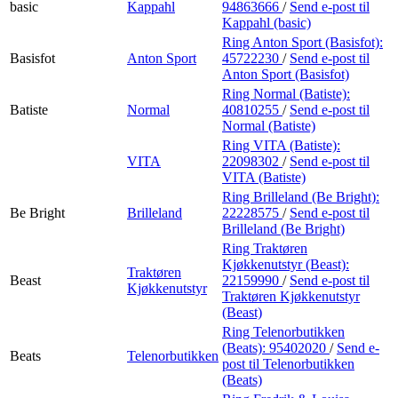
basic
Kappahl
94863666
/
Send e-post
til
Kappahl (basic)
Ring Anton Sport (Basisfot):
Basisfot
Anton Sport
45722230
/
Send e-post
til
Anton Sport (Basisfot)
Ring Normal (Batiste):
Batiste
Normal
40810255
/
Send e-post
til
Normal (Batiste)
Ring VITA (Batiste):
VITA
22098302
/
Send e-post
til
VITA (Batiste)
Ring Brilleland (Be Bright):
Be Bright
Brilleland
22228575
/
Send e-post
til
Brilleland (Be Bright)
Ring Traktøren
Kjøkkenutstyr (Beast):
Traktøren
Beast
22159990
/
Send e-post
til
Kjøkkenutstyr
Traktøren Kjøkkenutstyr
(Beast)
Ring Telenorbutikken
(Beats):
95402020
/
Send e-
Beats
Telenorbutikken
post
til Telenorbutikken
(Beats)