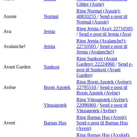
Glitter (Aurie)
Ring Normal (Aussie):
Aussie
Normal
40810255
/
Send e-post
til
Normal (Aussie)
Ring Jernia (Ava):
22710505
Ava
Jernia
/
Send e-post
til Jernia (Ava)
Ring Jernia (Avalanche!):
Avalanche!
Jernia
22710505
/
Send e-post
til
Jernia (Avalanche!)
Ring Sunkost (Avant
Garden):
22224960
/
Send e-
Avant Garden
Sunkost
post
til Sunkost (Avant
Garden)
Ring Boots Apotek (Avène):
Avène
Boots Apotek
22795510
/
Send e-post
til
Boots Apotek (Avène)
Ring Vitusapotek (Avène):
Vitusapotek
22096960
/
Send e-post
til
Vitusapotek (Avène)
Ring Barnas Hus (Avent):
Avent
Barnas Hus
Send e-post
til Barnas Hus
(Avent)
Ring Barnas Hus (Axxkid):