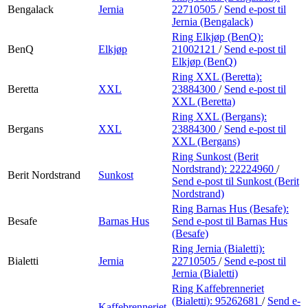
Bengalack
Jernia
22710505
/
Send e-post
til
Jernia (Bengalack)
Ring Elkjøp (BenQ):
BenQ
Elkjøp
21002121
/
Send e-post
til
Elkjøp (BenQ)
Ring XXL (Beretta):
Beretta
XXL
23884300
/
Send e-post
til
XXL (Beretta)
Ring XXL (Bergans):
Bergans
XXL
23884300
/
Send e-post
til
XXL (Bergans)
Ring Sunkost (Berit
Nordstrand):
22224960
/
Berit Nordstrand
Sunkost
Send e-post
til Sunkost (Berit
Nordstrand)
Ring Barnas Hus (Besafe):
Besafe
Barnas Hus
Send e-post
til Barnas Hus
(Besafe)
Ring Jernia (Bialetti):
Bialetti
Jernia
22710505
/
Send e-post
til
Jernia (Bialetti)
Ring Kaffebrenneriet
(Bialetti):
95262681
/
Send e-
Kaffebrenneriet