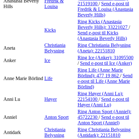
Anastasia Beverly
Fredrik &
21519100
/
Send e-post
til
Hills
Louisa
Fredrik & Louisa (Anastasia
Beverly Hills)
Ring Kicks (Anastasia
Beverly Hills):
33221027
/
Kicks
Send e-post
til Kicks
(Anastasia Beverly Hills)
Christiania
Ring Christiania Belysning
Aneta
Belysning
(Aneta):
22151810
Ring Ice (Anker):
31095500
Anker
Ice
/
Send e-post
til Ice (Anker)
Ring Life (Anne Marie
Börlind):
477 19 862
/
Send
Anne Marie Börlind
Life
e-post
til Life (Anne Marie
Börlind)
Ring Høyer (Anni Lu):
Anni Lu
Høyer
22154100
/
Send e-post
til
Høyer (Anni Lu)
Ring Anton Sport (Anniel):
Anniel
Anton Sport
45722230
/
Send e-post
til
Anton Sport (Anniel)
Christiania
Ring Christiania Belysning
Antidark
Belysning
(Antidark):
22151810