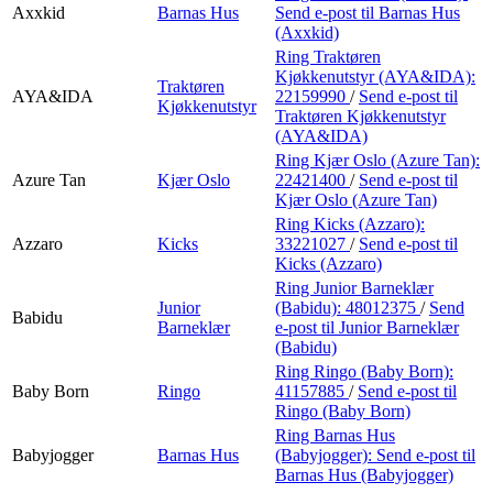
Axxkid
Barnas Hus
Send e-post
til Barnas Hus
(Axxkid)
Ring Traktøren
Kjøkkenutstyr (AYA&IDA):
Traktøren
AYA&IDA
22159990
/
Send e-post
til
Kjøkkenutstyr
Traktøren Kjøkkenutstyr
(AYA&IDA)
Ring Kjær Oslo (Azure Tan):
Azure Tan
Kjær Oslo
22421400
/
Send e-post
til
Kjær Oslo (Azure Tan)
Ring Kicks (Azzaro):
Azzaro
Kicks
33221027
/
Send e-post
til
Kicks (Azzaro)
Ring Junior Barneklær
Junior
(Babidu):
48012375
/
Send
Babidu
Barneklær
e-post
til Junior Barneklær
(Babidu)
Ring Ringo (Baby Born):
Baby Born
Ringo
41157885
/
Send e-post
til
Ringo (Baby Born)
Ring Barnas Hus
Babyjogger
Barnas Hus
(Babyjogger):
Send e-post
til
Barnas Hus (Babyjogger)