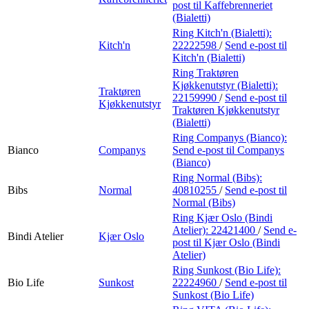
post
til Kaffebrenneriet
(Bialetti)
Ring Kitch'n (Bialetti):
Kitch'n
22222598
/
Send e-post
til
Kitch'n (Bialetti)
Ring Traktøren
Kjøkkenutstyr (Bialetti):
Traktøren
22159990
/
Send e-post
til
Kjøkkenutstyr
Traktøren Kjøkkenutstyr
(Bialetti)
Ring Companys (Bianco):
Bianco
Companys
Send e-post
til Companys
(Bianco)
Ring Normal (Bibs):
Bibs
Normal
40810255
/
Send e-post
til
Normal (Bibs)
Ring Kjær Oslo (Bindi
Atelier):
22421400
/
Send e-
Bindi Atelier
Kjær Oslo
post
til Kjær Oslo (Bindi
Atelier)
Ring Sunkost (Bio Life):
Bio Life
Sunkost
22224960
/
Send e-post
til
Sunkost (Bio Life)