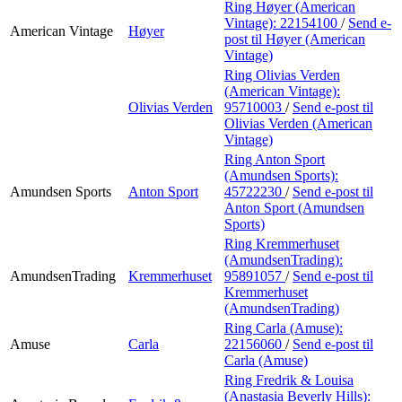
Ring Høyer (American
Vintage):
22154100
/
Send e-
American Vintage
Høyer
post
til Høyer (American
Vintage)
Ring Olivias Verden
(American Vintage):
Olivias Verden
95710003
/
Send e-post
til
Olivias Verden (American
Vintage)
Ring Anton Sport
(Amundsen Sports):
Amundsen Sports
Anton Sport
45722230
/
Send e-post
til
Anton Sport (Amundsen
Sports)
Ring Kremmerhuset
(AmundsenTrading):
AmundsenTrading
Kremmerhuset
95891057
/
Send e-post
til
Kremmerhuset
(AmundsenTrading)
Ring Carla (Amuse):
Amuse
Carla
22156060
/
Send e-post
til
Carla (Amuse)
Ring Fredrik & Louisa
(Anastasia Beverly Hills):