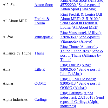
Ring Anton Sport (Alfa Sko):
Alfa Sko
Anton Sport
45722230
/
Send e-post
til
Anton Sport (Alfa Sko)
Ring Fredrik & Louisa (All
Fredrik &
About MEE):
21519100
/
All About MEE
Louisa
Send e-post
til Fredrik &
Louisa (All About MEE)
Ring Vitusapotek (Allévo):
Allévo
Vitusapotek
22096960
/
Send e-post
til
Vitusapotek (Allévo)
Ring Thune (Alliance by
Thune):
22221828
/
Send e-
Alliance by Thune
Thune
post
til Thune (Alliance by
Thune)
Ring Lille P. (Alna):
Alna
Lille P.
93002656
/
Send e-post
til
Lille P. (Alna)
Ring QOMO (Alohas):
Alohas
QOMO
93005413
/
Send e-post
til
QOMO (Alohas)
Ring Carlings (Alpha
industries):
23218618
/
Send
Alpha industries
Carlings
e-post
til Carlings (Alpha
industries)