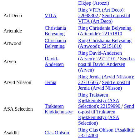
Elkjøp (Arozzi)
Ring VITA (Art Deco):
Art Deco
VITA
22098302
/
Send e-post
til
VITA (Art Deco)
Christiania
Ring Christiania Belysning
Artemide
Belysning
(Artemide):
22151810
Christiania
Ring Christiania Belysning
Artwood
Belysning
(Artwood):
22151810
Ring David-Andersen
David-
(Arven):
22712101
/
Send e-
Arven
Andersen
post
til David-Andersen
(Arven)
Ring Jernia (Arvid Nilsson):
Arvid Nilsson
Jernia
22710505
/
Send e-post
til
Jernia (Arvid Nilsson)
Ring Traktøren
Kjøkkenutstyr (ASA
Traktøren
Selection):
22159990
/
Send
ASA Selection
Kjøkkenutstyr
e-post
til Traktøren
Kjøkkenutstyr (ASA
Selection)
Ring Clas Ohlson (Asaklitt):
Asaklitt
Clas Ohlson
23214000