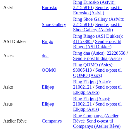
Ring Eurosko (Asfvlt):
Asfvlt
Eurosko
22155810
/
Send e-post
til
Eurosko (Asfvlt)
Ring Shoe Gallery (Asfvlt):
Shoe Gallery
22155810
/
Send e-post
til
Shoe Gallery (Asfvlt)
Ring Ringo (ASI Dukker):
ASI Dukker
Ringo
41157885
/
Send e-post
til
Ringo (ASI Dukker)
Ring dna (Asics):
22228558
/
Asics
dna
Send e-post
til dna (Asics)
Ring QOMO (Asics):
QOMO
93005413
/
Send e-post
til
QOMO (Asics)
Ring Elkjøp (Asko):
Asko
Elkjøp
21002121
/
Send e-post
til
Elkjøp (Asko)
Ring Elkjøp (Asus):
Asus
Elkjøp
21002121
/
Send e-post
til
Elkjøp (Asus)
Ring Companys (Atelier
Atelier Rêve
Companys
Rêve):
Send e-post
til
Companys (Atelier Rêve)