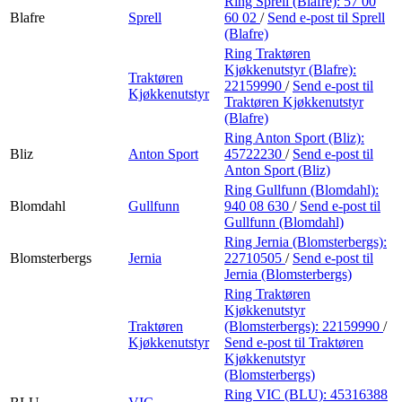
Ring Sprell (Blafre):
57 00
Blafre
Sprell
60 02
/
Send e-post
til Sprell
(Blafre)
Ring Traktøren
Kjøkkenutstyr (Blafre):
Traktøren
22159990
/
Send e-post
til
Kjøkkenutstyr
Traktøren Kjøkkenutstyr
(Blafre)
Ring Anton Sport (Bliz):
Bliz
Anton Sport
45722230
/
Send e-post
til
Anton Sport (Bliz)
Ring Gullfunn (Blomdahl):
Blomdahl
Gullfunn
940 08 630
/
Send e-post
til
Gullfunn (Blomdahl)
Ring Jernia (Blomsterbergs):
Blomsterbergs
Jernia
22710505
/
Send e-post
til
Jernia (Blomsterbergs)
Ring Traktøren
Kjøkkenutstyr
Traktøren
(Blomsterbergs):
22159990
/
Kjøkkenutstyr
Send e-post
til Traktøren
Kjøkkenutstyr
(Blomsterbergs)
Ring VIC (BLU):
45316388