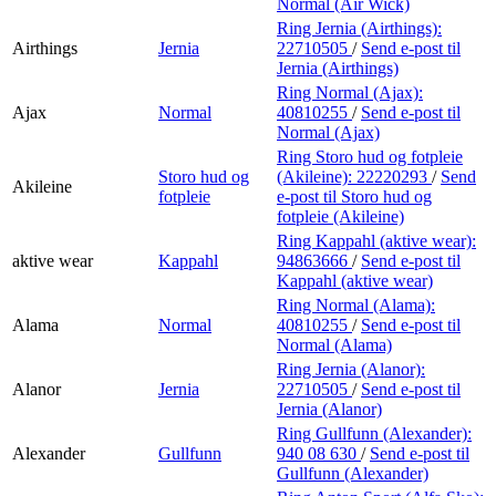
Normal (Air Wick)
Ring Jernia (Airthings):
Airthings
Jernia
22710505
/
Send e-post
til
Jernia (Airthings)
Ring Normal (Ajax):
Ajax
Normal
40810255
/
Send e-post
til
Normal (Ajax)
Ring Storo hud og fotpleie
Storo hud og
(Akileine):
22220293
/
Send
Akileine
fotpleie
e-post
til Storo hud og
fotpleie (Akileine)
Ring Kappahl (aktive wear):
aktive wear
Kappahl
94863666
/
Send e-post
til
Kappahl (aktive wear)
Ring Normal (Alama):
Alama
Normal
40810255
/
Send e-post
til
Normal (Alama)
Ring Jernia (Alanor):
Alanor
Jernia
22710505
/
Send e-post
til
Jernia (Alanor)
Ring Gullfunn (Alexander):
Alexander
Gullfunn
940 08 630
/
Send e-post
til
Gullfunn (Alexander)