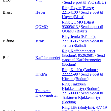
BLU
VIC
/
Send e-post
til VIC (BLU)
Ring Høyer (Blæst):
Blæst
Høyer
22154100
/
Send e-post
til
Høyer (Blæst)
Ring QOMO (Blæst):
QOMO
93005413
/
Send e-post
til
QOMO (Blæst)
Ring Jernia (Blåtind):
Blåtind
Jernia
22710505
/
Send e-post
til
Jernia (Blåtind)
Ring Kaffebrenneriet
(Bodum):
95262681
/
Send
Bodum
Kaffebrenneriet
e-post
til Kaffebrenneriet
(Bodum)
Ring Kitch'n (Bodum):
Kitch'n
22222598
/
Send e-post
til
Kitch'n (Bodum)
Ring Traktøren
Kjøkkenutstyr (Bodum):
Traktøren
22159990
/
Send e-post
til
Kjøkkenutstyr
Traktøren Kjøkkenutstyr
(Bodum)
Ring Life (Bodylab):
477 19