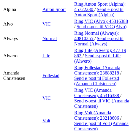
Ring Anton Sport (Alpina):
Alpina
Anton Sport
45722230
/
Send e-post
til
Anton Sport (Alpina)
Ring VIC (Alvo):
45316388
Alvo
VIC
/
Send e-post
til VIC (Alvo)
Ring Normal (Always):
Always
Normal
40810255
/
Send e-post
til
Normal (Always)
Ring Life (Alwero):
477 19
Alwero
Life
862
/
Send e-post
til Life
(Alwero)
Ring Follestad (Amanda
Amanda
Christensen):
23688218
/
Follestad
Christensen
Send e-post
til Follestad
(Amanda Christensen)
Ring VIC (Amanda
Christensen):
45316388
/
VIC
Send e-post
til VIC (Amanda
Christensen)
Ring Volt (Amanda
Christensen):
23218606
/
Volt
Send e-post
til Volt (Amanda
Christensen)