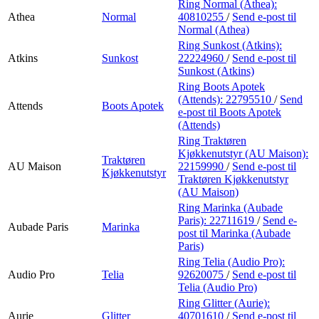
Ring Normal (Athea):
Athea
Normal
40810255
/
Send e-post
til
Normal (Athea)
Ring Sunkost (Atkins):
Atkins
Sunkost
22224960
/
Send e-post
til
Sunkost (Atkins)
Ring Boots Apotek
(Attends):
22795510
/
Send
Attends
Boots Apotek
e-post
til Boots Apotek
(Attends)
Ring Traktøren
Kjøkkenutstyr (AU Maison):
Traktøren
AU Maison
22159990
/
Send e-post
til
Kjøkkenutstyr
Traktøren Kjøkkenutstyr
(AU Maison)
Ring Marinka (Aubade
Paris):
22711619
/
Send e-
Aubade Paris
Marinka
post
til Marinka (Aubade
Paris)
Ring Telia (Audio Pro):
Audio Pro
Telia
92620075
/
Send e-post
til
Telia (Audio Pro)
Ring Glitter (Aurie):
Aurie
Glitter
40701610
/
Send e-post
til