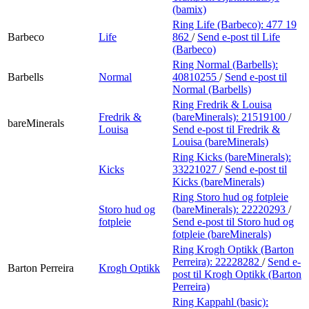
(bamix)
Ring Life (Barbeco):
477 19
Barbeco
Life
862
/
Send e-post
til Life
(Barbeco)
Ring Normal (Barbells):
Barbells
Normal
40810255
/
Send e-post
til
Normal (Barbells)
Ring Fredrik & Louisa
Fredrik &
(bareMinerals):
21519100
/
bareMinerals
Louisa
Send e-post
til Fredrik &
Louisa (bareMinerals)
Ring Kicks (bareMinerals):
Kicks
33221027
/
Send e-post
til
Kicks (bareMinerals)
Ring Storo hud og fotpleie
Storo hud og
(bareMinerals):
22220293
/
fotpleie
Send e-post
til Storo hud og
fotpleie (bareMinerals)
Ring Krogh Optikk (Barton
Perreira):
22228282
/
Send e-
Barton Perreira
Krogh Optikk
post
til Krogh Optikk (Barton
Perreira)
Ring Kappahl (basic):