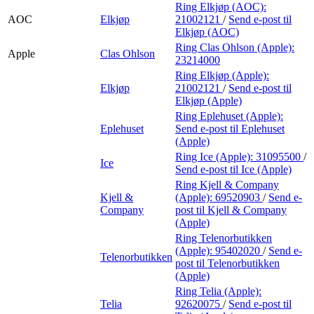
Ring Elkjøp (AOC):
AOC
Elkjøp
21002121
/
Send e-post
til
Elkjøp (AOC)
Ring Clas Ohlson (Apple):
Apple
Clas Ohlson
23214000
Ring Elkjøp (Apple):
Elkjøp
21002121
/
Send e-post
til
Elkjøp (Apple)
Ring Eplehuset (Apple):
Eplehuset
Send e-post
til Eplehuset
(Apple)
Ring Ice (Apple):
31095500
/
Ice
Send e-post
til Ice (Apple)
Ring Kjell & Company
Kjell &
(Apple):
69520903
/
Send e-
Company
post
til Kjell & Company
(Apple)
Ring Telenorbutikken
(Apple):
95402020
/
Send e-
Telenorbutikken
post
til Telenorbutikken
(Apple)
Ring Telia (Apple):
Telia
92620075
/
Send e-post
til