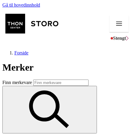
Gå til hovedinnhold
Stengt
Forside
Merker
Butikker
Finn merkevare
Mat og drikke
Helse
Aktiviteter
Tilbud