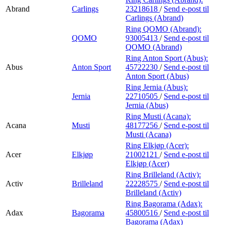
Abrand
Carlings
23218618
/
Send e-post
til
Carlings (Abrand)
Ring QOMO (Abrand):
QOMO
93005413
/
Send e-post
til
QOMO (Abrand)
Ring Anton Sport (Abus):
Abus
Anton Sport
45722230
/
Send e-post
til
Anton Sport (Abus)
Ring Jernia (Abus):
Jernia
22710505
/
Send e-post
til
Jernia (Abus)
Ring Musti (Acana):
Acana
Musti
48177256
/
Send e-post
til
Musti (Acana)
Ring Elkjøp (Acer):
Acer
Elkjøp
21002121
/
Send e-post
til
Elkjøp (Acer)
Ring Brilleland (Activ):
Activ
Brilleland
22228575
/
Send e-post
til
Brilleland (Activ)
Ring Bagorama (Adax):
Adax
Bagorama
45800516
/
Send e-post
til
Bagorama (Adax)