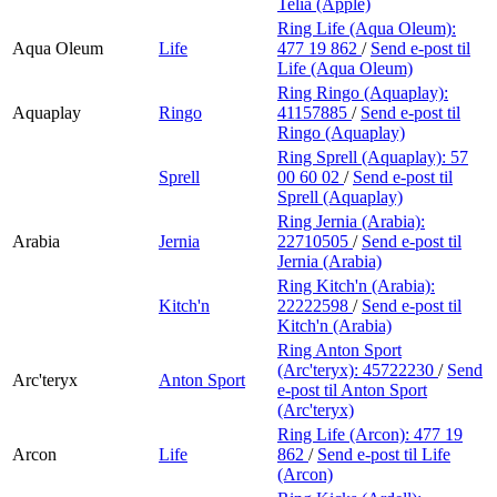
Telia (Apple)
Ring Life (Aqua Oleum):
Aqua Oleum
Life
477 19 862
/
Send e-post
til
Life (Aqua Oleum)
Ring Ringo (Aquaplay):
Aquaplay
Ringo
41157885
/
Send e-post
til
Ringo (Aquaplay)
Ring Sprell (Aquaplay):
57
Sprell
00 60 02
/
Send e-post
til
Sprell (Aquaplay)
Ring Jernia (Arabia):
Arabia
Jernia
22710505
/
Send e-post
til
Jernia (Arabia)
Ring Kitch'n (Arabia):
Kitch'n
22222598
/
Send e-post
til
Kitch'n (Arabia)
Ring Anton Sport
(Arc'teryx):
45722230
/
Send
Arc'teryx
Anton Sport
e-post
til Anton Sport
(Arc'teryx)
Ring Life (Arcon):
477 19
Arcon
Life
862
/
Send e-post
til Life
(Arcon)