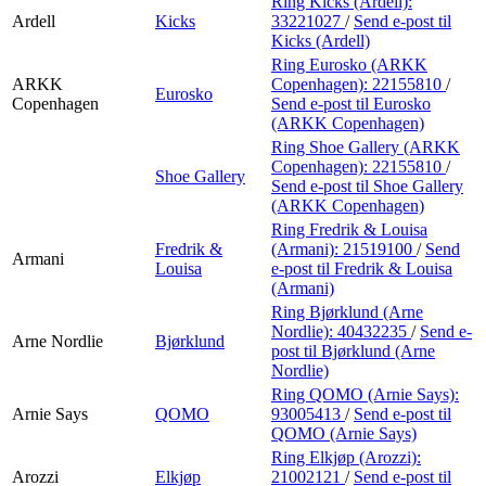
Ring Kicks (Ardell):
Ardell
Kicks
33221027
/
Send e-post
til
Kicks (Ardell)
Ring Eurosko (ARKK
ARKK
Copenhagen):
22155810
/
Eurosko
Copenhagen
Send e-post
til Eurosko
(ARKK Copenhagen)
Ring Shoe Gallery (ARKK
Copenhagen):
22155810
/
Shoe Gallery
Send e-post
til Shoe Gallery
(ARKK Copenhagen)
Ring Fredrik & Louisa
Fredrik &
(Armani):
21519100
/
Send
Armani
Louisa
e-post
til Fredrik & Louisa
(Armani)
Ring Bjørklund (Arne
Nordlie):
40432235
/
Send e-
Arne Nordlie
Bjørklund
post
til Bjørklund (Arne
Nordlie)
Ring QOMO (Arnie Says):
Arnie Says
QOMO
93005413
/
Send e-post
til
QOMO (Arnie Says)
Ring Elkjøp (Arozzi):
Arozzi
Elkjøp
21002121
/
Send e-post
til